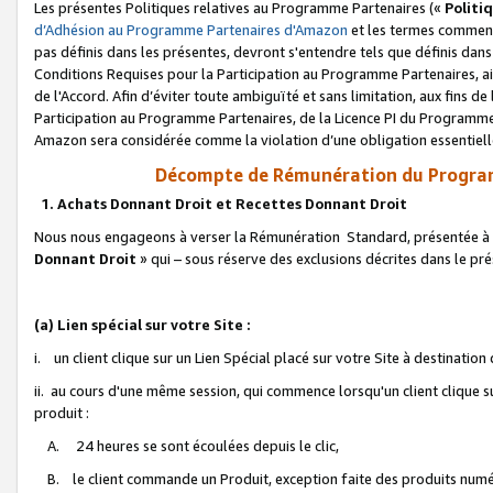
Les présentes Politiques relatives au Programme Partenaires («
Politi
d’Adhésion au Programme Partenaires d'Amazon
et les termes commenç
pas définis dans les présentes, devront s'entendre tels que définis dans 
Conditions Requises pour la Participation au Programme Partenaires, ai
de l'Accord. Afin d’éviter toute ambiguïté et sans limitation, aux fins de
Participation au Programme Partenaires, de la Licence PI du Programme 
Amazon sera considérée comme la violation d’une obligation essentielle
Décompte de Rémunération du Program
1. Achats Donnant Droit et Recettes Donnant Droit
Nous nous engageons à verser la Rémunération Standard, présentée à l
Donnant Droit
» qui – sous réserve des exclusions décrites dans le p
(a) Lien spécial sur votre Site :
i. un client clique sur un Lien Spécial placé sur votre Site à destination
ii. au cours d'une même session, qui commence lorsqu'un client clique s
produit :
A. 24 heures se sont écoulées depuis le clic,
B. le client commande un Produit, exception faite des produits numéri