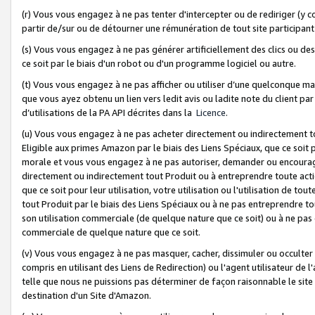
(r) Vous vous engagez à ne pas tenter d'intercepter ou de rediriger (y comp
partir de/sur ou de détourner une rémunération de tout site participa
(s) Vous vous engagez à ne pas générer artificiellement des clics ou de
ce soit par le biais d'un robot ou d'un programme logiciel ou autre.
(t) Vous vous engagez à ne pas afficher ou utiliser d’une quelconque man
que vous ayez obtenu un lien vers ledit avis ou ladite note du client par
d’utilisations de la PA API décrites dans la
Licence
.
(u) Vous vous engagez à ne pas acheter directement ou indirectement t
Eligible aux primes Amazon par le biais des Liens Spéciaux, que ce soit 
morale et vous vous engagez à ne pas autoriser, demander ou encourager
directement ou indirectement tout Produit ou à entreprendre toute acti
que ce soit pour leur utilisation, votre utilisation ou l'utilisation de
tout Produit par le biais des Liens Spéciaux ou à ne pas entreprendre t
son utilisation commerciale (de quelque nature que ce soit) ou à ne pas o
commerciale de quelque nature que ce soit.
(v) Vous vous engagez à ne pas masquer, cacher, dissimuler ou occulter 
compris en utilisant des Liens de Redirection) ou l'agent utilisateur de 
telle que nous ne puissions pas déterminer de façon raisonnable le site ou
destination d'un Site d'Amazon.