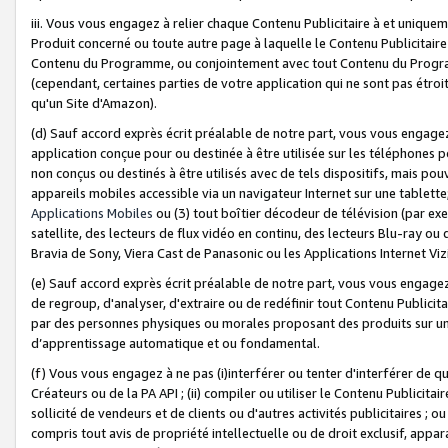
iii. Vous vous engagez à relier chaque Contenu Publicitaire à et uniqu
Produit concerné ou toute autre page à laquelle le Contenu Publicitaire
Contenu du Programme, ou conjointement avec tout Contenu du Programm
(cependant, certaines parties de votre application qui ne sont pas étroi
qu'un Site d'Amazon).
(d) Sauf accord exprès écrit préalable de notre part, vous vous engagez à
application conçue pour ou destinée à être utilisée sur les téléphones p
non conçus ou destinés à être utilisés avec de tels dispositifs, mais pouv
appareils mobiles accessible via un navigateur Internet sur une tablett
Applications Mobiles
ou (3) tout boîtier décodeur de télévision (par ex
satellite, des lecteurs de flux vidéo en continu, des lecteurs Blu-ray o
Bravia de Sony, Viera Cast de Panasonic ou les Applications Internet Viz
(e) Sauf accord exprès écrit préalable de notre part, vous vous engagez 
de regroup, d'analyser, d'extraire ou de redéfinir tout Contenu Publicitai
par des personnes physiques ou morales proposant des produits sur un
d’apprentissage automatique et ou fondamental.
(f) Vous vous engagez à ne pas (i)interférer ou tenter d'interférer de 
Créateurs ou de la PA API ; (ii) compiler ou utiliser le Contenu Publicita
sollicité de vendeurs et de clients ou d'autres activités publicitaires ; ou (
compris tout avis de propriété intellectuelle ou de droit exclusif, appar