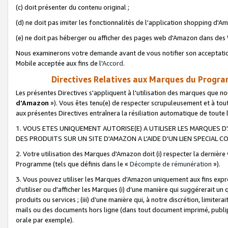
(c) doit présenter du contenu original ;
(d) ne doit pas imiter les fonctionnalités de l'application shopping d'Am
(e) ne doit pas héberger ou afficher des pages web d'Amazon dans de
Nous examinerons votre demande avant de vous notifier son acceptatio
Mobile acceptée aux fins de l'
Accord
.
Directives Relatives aux Marques du Progra
Les présentes Directives s'appliquent à l'utilisation des marques que
d'Amazon
»). Vous êtes tenu(e) de respecter scrupuleusement et à tou
aux présentes Directives entraînera la résiliation automatique de toute
1. VOUS ETES UNIQUEMENT AUTORISE(E) A UTILISER LES MARQUES D'
DES PRODUITS SUR UN SITE D'AMAZON A L'AIDE D'UN LIEN SPECIAL 
2. Votre utilisation des Marques d'Amazon doit (i) respecter la dernière
Programme (tels que définis dans le «
Décompte de rémunération
»).
3. Vous pouvez utiliser les Marques d'Amazon uniquement aux fins expr
d'utiliser ou d'afficher les Marques (i) d’une manière qui suggérerait un
produits ou services ; (iii) d’une manière qui, à notre discrétion, limit
mails ou des documents hors ligne (dans tout document imprimé, publip
orale par exemple).