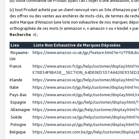
(b) toute commande de Produit ayant fait l'objet d'une annulation, d'u
(c) tout Produit acheté par un client renvoyé vers un Site d'Amazon par
des offres ou des ventes aux enchères de mots-clés, de termes de reche
autre Marque d'Amazon (une liste non exhaustive de nos marques déposée
orthographiée de ces mots (« ammazon », « amaozn » ou « kindel » par
Recherche
») ;
Lieu
Liste Non Exhaustive de Marques Déposées
Royaume-
https://www.amazon.co.uk/gp/feature.html?ie=UTF8&
Uni
France
https://www.amazon.fr/gp/help/customer/display.ht
E78834F9BA58__SECTION_64DE0ED1D744420E933ED
Irlande
https://www.amazon.ie/gp/help/customer/display.htm
Italie
https://www.amazon.it/gp/help/customer/display.html
Pays-Bas
https://www.amazon.nl/gp/help/customer/display.html
Espagne
https://www.amazon.es/gp/help/customer/display.html
Allemagne
https://www.amazon.de/gp/help/customer/display.htm
Suède
https://www.amazon.se/gp/help/customer/display.htm
Pologne
https://www.amazon.pl/gp/help/customer/display.html
Belgique
https://www.amazon.com.be/gp/help/customer/displa