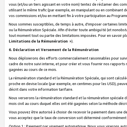
vous (et/ou un tiers agissant en votre nom) tentez de réclamer des c
utilisant le même trafic (par exemple, en manipulant ou en combinant 
vos commissions et/ou en mettant fin à votre participation au Progra
Nous sommes susceptibles, de temps à autre, d'imposer certaines limit
ou la Rémunération Spéciale. Afin d'éviter toute ambiguïté (et nonobst
tout moment tout ou partie des limitations imposées. Pour en savoir plus
Limitations de la Rémunération
»).
6. Déclaration et Versement de la Rémunération
Nous déploierons des efforts commercialement raisonnables pour suivr
cadre de notre suivi interne, et pour créer et vous fournir nos rapport
gagnées au cours de ce mois.
La rémunération standard et la Rémunération Spéciale, qui sont calcul
proche en devise locale (par exemple, en centimes pour les USD), peuve
décrit dans votre information tarifaire.
Nous verserons la rémunération standard et la rémunération spéciale da
mois civil au cours duquel elles ont été gagnées selon la méthode décr
Vous pouvez être autorisé à choisir de recevoir le paiement dans une dev
vous acceptez que le taux de conversion soit déterminé conformément
Option 1 : Paiement par virement automatique.
Nous vous virerons aut