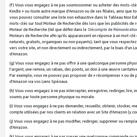
(f) Vous vous engagez à ne pas soumissionner ou acheter des mots-clés,
Kindle » ou toute autre marque d'Amazon ou de ses filiales, ainsi que t
vous pouvez consulter une liste non exhaustive dans le Tableau Non Ex
mots-clés sur tout Moteur de Recherche dès lors que les publicités de 
Moteur de Recherche (tel que défini dans le
Décompte de Rémunératio
Moteurs de Recherche afin qu'ils apparaissent en réponse à un mot-clé o
naturels, gratuits, organiques ou non payants), tant que vous respectez 
vers votre site, et non directement ou indirectement, par le biais d'un Li
d'Amazon.
(g) Vous vous engagez à ne pas offrir à une quelconque personne physi
l'argent, une remise, un rabais, des points, un don à une œuvre caritativ
Par exemple, vous ne pouvez pas proposer de « récompenses » ou de p
d'Amazon via vos Liens Spéciaux.
(h) Vous vous engagez à ne pas intercepter, enregistrer, rediriger, lire
soumis par toute personne physique ou morale.
(i) Vous vous engagez à ne pas demander, recueillir, obtenir, stocker, 
compte utilisées par nos clients en relation avec un Site d'Amazon (y c
(j) Vous vous engagez à ne pas modifier, rediriger, supprimer ou rempla
d'Amazon.
(k) Vous vous engagez à ne pas passer une quelconque commande ou init