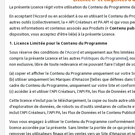
La présente Licence régit votre utilisation du Contenu du Programme d
En acceptant l'Accord ou en accédant à ou en utilisant le Contenu du P
autres outils (collectivement, la «
API Créateurs et PA API
») qui vous pe
autres informations et contenus associés aux Produits («
Contenu publ
disposition, vous acceptez d'être lié(e) à la présente Licence.
1. Licence Limitée pour le Contenu du Programme
Sous réserve des conditions de
l'Accord
et uniquement aux fins limitées
compris la présente Licence et les autres
Politiques du Programme
], n
non exclusive, libre de toute redevance et ne pouvant faire l'objet de so
(a) copier et afficher le Contenu du Programme uniquement sur votre Si
(b) utiliser uniquement les Marques d'Amazon [telles que définies dans 
cadre du Contenu du Programme, uniquement sur votre Site et confo
(c) accéder à et utiliser l’API Créateurs, l’API PA, les Flux de Données e
Cette licence n'inclut pas le téléchargement, la copie ou toute autre util
d’exploration de données, de robots ou d’outils similaires de collecte
inclut l’API Créateurs, l’API PA, les Flux de Données et le Contenu Publici
Vous vous engagez à utiliser le Contenu du Programme conformément a
licence accordée par la présente. Sans limiter la portée de ce qui pré
renvoyer les utilisateurs finaux et les ventes vers un Site d'Amazon et