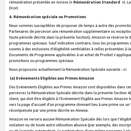
rémunération présentée en
Annexe
(«
Rémunération Standard
»). L
Droit.
4. Rémunération spéciale ou Promotions
Nous sommes susceptibles de proposer de temps à autre des promotion
Partenaires de percevoir une rémunération supplémentaire ou exceptio
toute période décrite dans la présente Section), Amazon se réserve le
programmes spéciaux. Sauf indication contraire, tous les programmes s
soumis à des exclusions d'éligibilité semblables à celles présentées à 
Documents de Programme applicables à un achat de Produit s'appliquera
promotions ou programmes spéciaux.
Nous proposons actuellement la Rémunération Spéciale suivante :
ici
(a) Evénements Eligibles aux Primes Amazon
Des Evénements Eligibles aux Primes Amazon sont disponibles dans cer
percevrez la Rémunération Spéciale décrite dans la présente Section 4(
client, qui doit être éligible à l'Evénement Eligible aux Primes Amazon te
vers la page d'accueil d'un programme donnant lieu à une prime sur un Si
récompensée par une prime décrite en Annexe.
Amazon ne versera aucune Rémunération Spéciale dès lors que l'éligibi
violation ou de toute autre utilisation abusive (par exemple, des inscrip
ou de logiciels automatisés, la participation d'une même personne à p