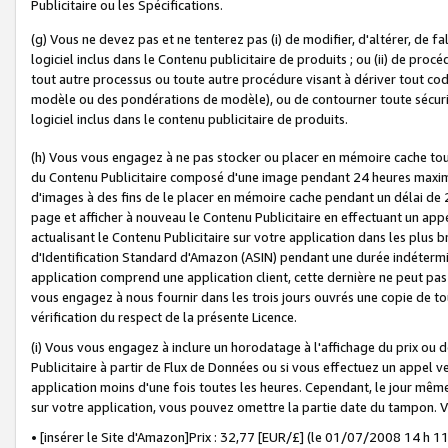
Publicitaire ou les Spécifications.
(g) Vous ne devez pas et ne tenterez pas (i) de modifier, d'altérer, de f
logiciel inclus dans le Contenu publicitaire de produits ; ou (ii) de proc
tout autre processus ou toute autre procédure visant à dériver tout c
modèle ou des pondérations de modèle), ou de contourner toute sécurité a
logiciel inclus dans le contenu publicitaire de produits.
(h) Vous vous engagez à ne pas stocker ou placer en mémoire cache tou
du Contenu Publicitaire composé d'une image pendant 24 heures maxim
d'images à des fins de le placer en mémoire cache pendant un délai de
page et afficher à nouveau le Contenu Publicitaire en effectuant un app
actualisant le Contenu Publicitaire sur votre application dans les plus 
d'Identification Standard d'Amazon (ASIN) pendant une durée indéterminé
application comprend une application client, cette dernière ne peut pa
vous engagez à nous fournir dans les trois jours ouvrés une copie de tou
vérification du respect de la présente Licence.
(i) Vous vous engagez à inclure un horodatage à l'affichage du prix ou 
Publicitaire à partir de Flux de Données ou si vous effectuez un appel ve
application moins d'une fois toutes les heures. Cependant, le jour même
sur votre application, vous pouvez omettre la partie date du tampon.
• [insérer le Site d'Amazon]Prix : 32,77 [EUR/£] (le 01/07/2008 14 h 11 