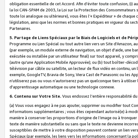
obligation essentielle de cet Accord. Afin d’éviter toute confusion, (i) a
la loi CAN-SPAM de 2003, la Loi sur la Protection des Consommateurs s
toute loi analogue ou ultérieure), vous êtes l’« Expéditeur » de chaque 
législation, ainsi que les normes et bonnes pratiques en vigueur du s
Partenaires.
5. Partage de Liens Spéciaux par le Biais de Logiciels et de Pér
Programme ou Lien Spécial ou tout autre lien vers un Site d'Amazon, au su
(par exemple, un module externe de navigation, un objet d'aide, une ba
exécutée ou installée par un utilisateur final) sur tout appareil, y comp
(autre qu'une Application Mobile Approuvée); ou (b) tout boîtier-décod
télévision par câble ou satellite, un lecteur de flux vidéo en continu, un
exemple, GoogleTV, Bravia de Sony, Viera Cast de Panasonic ou les Appli
n’utiliserez pas ou vous n’autoriserez pas un quelconque tiers à utili
d'apprentissage automatique ou une technologie connexe.
6. Contenu sur Votre Site.
Vous endossez l'entière responsabilité du
(a) Vous vous engagez à ne pas ajouter, supprimer ou modifier tout Co
informations supplémentaires ; vous êtes cependant autorisé(e) à modi
manière à conserver les proportions d’origine de l’image ou à tronquer
texte de manière substantielle ou sans que le texte ne devienne incorr
susceptibles de mettre à votre disposition peuvent contenir un lien ver
Spéciaux (par exemple, les liens vers les informations concernant la poli