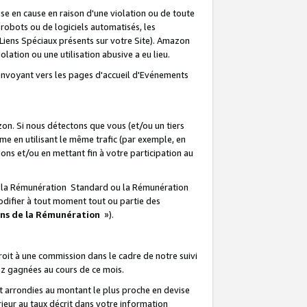
e en cause en raison d'une violation ou de toute
e robots ou de logiciels automatisés, les
Liens Spéciaux présents sur votre Site). Amazon
lation ou une utilisation abusive a eu lieu.
renvoyant vers les pages d'accueil d'Evénements
on. Si nous détectons que vous (et/ou un tiers
 en utilisant le même trafic (par exemple, en
s et/ou en mettant fin à votre participation au
ir la Rémunération Standard ou la Rémunération
odifier à tout moment tout ou partie des
ons de la Rémunération
»).
it à une commission dans le cadre de notre suivi
ez gagnées au cours de ce mois.
t arrondies au montant le plus proche en devise
ieur au taux décrit dans votre information