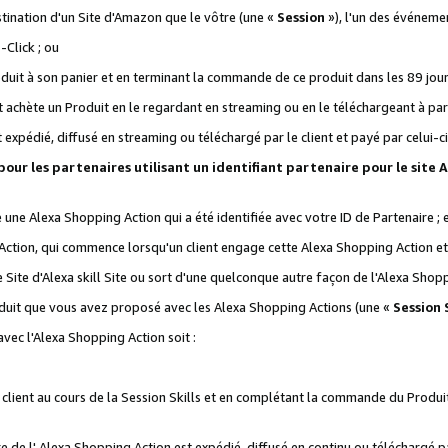
stination d'un Site d'Amazon que le vôtre (une «
Session
»), l'un des événemen
Click ; ou
it à son panier et en terminant la commande de ce produit dans les 89 jours sui
achète un Produit en le regardant en streaming ou en le téléchargeant à part
st expédié, diffusé en streaming ou téléchargé par le client et payé par celui-ci
 pour les partenaires utilisant un identifiant partenaire pour le si
ge une Alexa Shopping Action qui a été identifiée avec votre ID de Partenaire ; 
Action, qui commence lorsqu'un client engage cette Alexa Shopping Action et s
 Site d'Alexa skill Site ou sort d'une quelconque autre façon de l'Alexa Shop
uit que vous avez proposé avec les Alexa Shopping Actions (une «
Session S
vec l'Alexa Shopping Action soit :
 client au cours de la Session Skills et en complétant la commande du Produ
 de l' Alexa Shopping Action est expédié, diffusé en continu ou téléchargé par