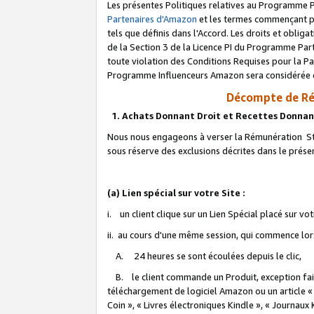
Les présentes Politiques relatives au Programme P
Partenaires d'Amazon
et les termes commençant pa
tels que définis dans l'Accord. Les droits et oblig
de la Section 3 de la Licence PI du Programme Parte
toute violation des Conditions Requises pour la Pa
Programme Influenceurs Amazon sera considérée co
Décompte de Ré
1. Achats Donnant Droit et Recettes Donnan
Nous nous engageons à verser la Rémunération Sta
sous réserve des exclusions décrites dans le prés
(a) Lien spécial sur votre Site :
i. un client clique sur un Lien Spécial placé sur vo
ii. au cours d'une même session, qui commence lorsq
A. 24 heures se sont écoulées depuis le clic,
B. le client commande un Produit, exception faite
téléchargement de logiciel Amazon ou un article «
Coin », « Livres électroniques Kindle », « Journaux