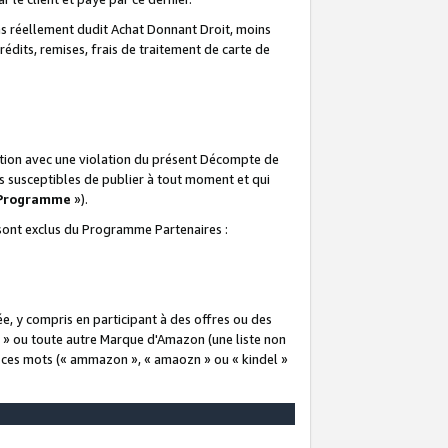
 réellement dudit Achat Donnant Droit, moins
rédits, remises, frais de traitement de carte de
elation avec une violation du présent Décompte de
s susceptibles de publier à tout moment et qui
 Programme
»).
t sont exclus du Programme Partenaires :
e, y compris en participant à des offres ou des
e » ou toute autre Marque d'Amazon (une liste non
e ces mots (« ammazon », « amaozn » ou « kindel »