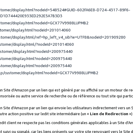
ustomer/display.html?nodeId=548524#GUID-602FA6E8-D724-4317-89F6-
ED1D744420E933ED292E5A7B3D3
ustomer/display.html?nodeId=GCX77V9988LUPMB2
stomer/display.html?nodeId=201014060
ustomer/display.html/ref=hp_left_v4_sib?ie=UTF8&nodeId=201909280
ustomer/display.html/?nodeId=201014060
ustomer/display.html?nodeId=200975440
ustomer/display.html?nodeId=200975440
ustomer/display.html?nodeId=200975440
elp/customer/display.html?nodeId=GCX77V9988LUPMB2
 un Site d'Amazon par un lien qui est généré par ou affiché sur un moteur de 
onsorisée ou autre service de recherche ou de référence ou tout site qui part
un Site d'Amazon par un lien qui envoie les utilisateurs indirectement vers un 
autre action positive sur ledit site intermédiaire (un «
Lien de Redirection
»)
 ledit client ne respecte pas les conditions générales applicables à un Site d'
t suivi ou signalé, car les liens présents sur votre site renvoyant vers le Si