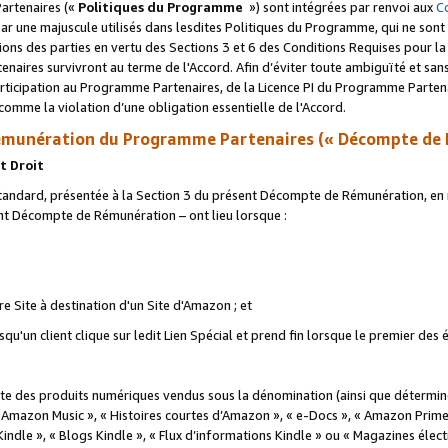
artenaires («
Politiques du Programme
») sont intégrées par renvoi aux
C
r une majuscule utilisés dans lesdites Politiques du Programme, qui ne sont 
ations des parties en vertu des Sections 3 et 6 des Conditions Requises pour l
naires survivront au terme de l'Accord. Afin d’éviter toute ambiguïté et sans l
rticipation au Programme Partenaires, de la Licence PI du Programme Partenai
mme la violation d’une obligation essentielle de l'Accord.
munération du Programme Partenaires (« Décompte de 
t Droit
ndard, présentée à la Section 3 du présent Décompte de Rémunération, en r
ent Décompte de Rémunération – ont lieu lorsque :
tre Site à destination d'un Site d'Amazon ; et
u'un client clique sur ledit Lien Spécial et prend fin lorsque le premier des
 des produits numériques vendus sous la dénomination (ainsi que déterminé 
 Amazon Music », « Histoires courtes d’Amazon », « e-Docs », « Amazon Prim
 Kindle », « Blogs Kindle », « Flux d’informations Kindle » ou « Magazines éle