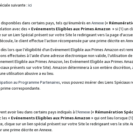
ciale suivante :
ici
disponibles dans certains pays, tels qu'énumérés en
Annexe
(«
Rémunérati
relation avec des «
Evénements Eligibles aux Primes Amazon
» si (1) un c
 sur un Lien Spécial présent sur votre Site le redirigeant vers la page d'acc
 découle, le client effectue l'action récompensée par une prime décrite en Ann
s lors que l'éligibilité d'un Evénement Eligible aux Primes Amazon est remis
ions effectuées à l'aide d'une adresse électronique non valide, l'utilisation d
nement Eligible aux Primes Amazon, les Evénement Eligible aux Primes Amazo
ciaux présents sur votre Site). Amazon déterminera à son entière discrétion, 
ne utilisation abusive a eu lieu.
cipation au Programme Partenaires
, vous pouvez insérer des Liens Spéciaux r
la prime correspondante.
t avoir lieu dans certains pays indiqués à l'
Annexe
(«
Rémunération Spéc
c les «
Evénements Eligibles aux Primes Amazon
» qui ont lieu lorsque (1)
 clique sur un lien spécial présent sur votre Site le redirigeant vers le site 
ar une prime décrite en Annexe.