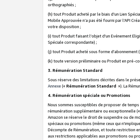
orthographiés ;
(h) tout Produit acheté par le biais d’un Lien Spéc
Mobile Approuvée n’a pas été fourni par l’API Créat
votre disposition ;
(i) tout Produit faisant l'objet d'un Evénement El
Spéciale correspondante) ;
(j) tout Produit acheté sous forme d'abonnement (s
(k) toute version préliminaire ou Produit en pré-c
3. Rémunération Standard
Sous réserve des limitations décrites dans le pré
Annexe
(«
Rémunération Standard
»). La Rému
4. Rémunération spéciale ou Promotions
Nous sommes susceptibles de proposer de temps à
rémunération supplémentaire ou exceptionnelle (
Amazon se réserve le droit de suspendre ou de mo
spéciaux ou promotions (même ceux qui n'impliquent
Décompte de Rémunération, et toute restriction e
aux restrictions applicables aux promotions ou p