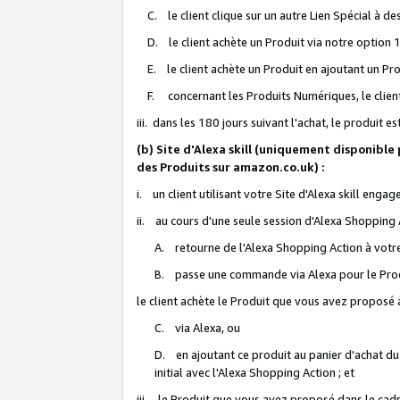
C. le client clique sur un autre Lien Spécial à de
D. le client achète un Produit via notre option 1-
E. le client achète un Produit en ajoutant un Produ
F. concernant les Produits Numériques, le client 
iii. dans les 180 jours suivant l'achat, le produit e
(b) Site d'Alexa skill (uniquement disponible
des Produits sur amazon.co.uk) :
i. un client utilisant votre Site d'Alexa skill enga
ii. au cours d'une seule session d'Alexa Shopping 
A. retourne de l'Alexa Shopping Action à votre
B. passe une commande via Alexa pour le Prod
le client achète le Produit que vous avez proposé a
C. via Alexa, ou
D. en ajoutant ce produit au panier d'achat du
initial avec l'Alexa Shopping Action ; et
iii. le Produit que vous avez proposé dans le cadre