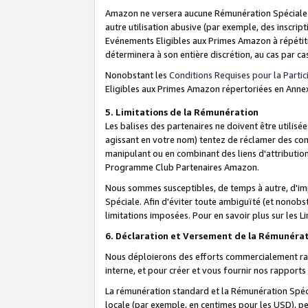
Amazon ne versera aucune Rémunération Spéciale dè
autre utilisation abusive (par exemple, des inscript
Evénements Eligibles aux Primes Amazon à répétiti
déterminera à son entière discrétion, au cas par ca
Nonobstant les
Conditions Requises pour la Parti
Eligibles aux Primes Amazon répertoriées en Anne
5. Limitations de la Rémunération
Les balises des partenaires ne doivent être utili
agissant en votre nom) tentez de réclamer des co
manipulant ou en combinant des liens d'attributi
Programme Club Partenaires Amazon.
Nous sommes susceptibles, de temps à autre, d'imp
Spéciale. Afin d'éviter toute ambiguïté (et nonob
limitations imposées. Pour en savoir plus sur les Li
6. Déclaration et Versement de la Rémunéra
Nous déploierons des efforts commercialement rai
interne, et pour créer et vous fournir nos rappor
La rémunération standard et la Rémunération Spéci
locale (par exemple, en centimes pour les USD), pe