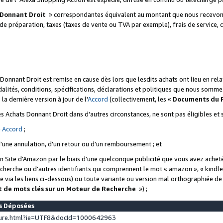
 Donnant Droit
» correspondantes équivalent au montant que nous recevons
 de préparation, taxes (taxes de vente ou TVA par exemple), frais de service, c
s Donnant Droit est remise en cause dès lors que lesdits achats ont lieu en r
lités, conditions, spécifications, déclarations et politiques que nous somme
a dernière version à jour de l'
Accord
(collectivement, les «
Documents du
 des Achats Donnant Droit dans d'autres circonstances, ne sont pas éligibles e
e
Accord
;
d'une annulation, d'un retour ou d'un remboursement ; et
 un Site d'Amazon par le biais d'une quelconque publicité que vous avez acheté
cherche ou d'autres identifiants qui comprennent le mot « amazon », « kindl
 via les liens ci-dessous) ou toute variante ou version mal orthographiée d
t de mots clés sur un Moteur de Recherche
») ;
es Déposées
ture.html?ie=UTF8&docId=1000642963