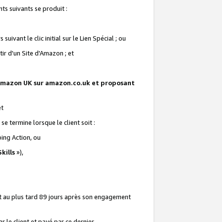
ts suivants se produit :
vant le clic initial sur le Lien Spécial ; ou
ir d'un Site d'Amazon ; et
te Amazon UK sur amazon.co.uk et proposant
et
e termine lorsque le client soit :
ping Action, ou
kills
»),
it au plus tard 89 jours après son engagement
 le client et payé par ce dernier.