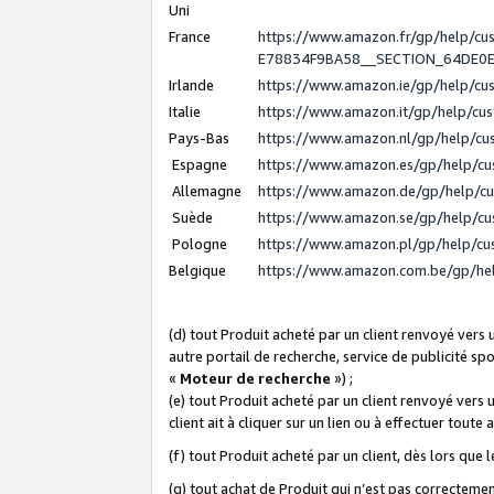
Uni
France
https://www.amazon.fr/gp/help/c
E78834F9BA58__SECTION_64DE0
Irlande
https://www.amazon.ie/gp/help/c
Italie
https://www.amazon.it/gp/help/cu
Pays-Bas
https://www.amazon.nl/gp/help/c
Espagne
https://www.amazon.es/gp/help/c
Allemagne
https://www.amazon.de/gp/help/c
Suède
https://www.amazon.se/gp/help/c
Pologne
https://www.amazon.pl/gp/help/c
Belgique
https://www.amazon.com.be/gp/h
(d) tout Produit acheté par un client renvoyé vers
autre portail de recherche, service de publicité sp
«
Moteur de recherche
») ;
(e) tout Produit acheté par un client renvoyé vers 
client ait à cliquer sur un lien ou à effectuer toute 
(f) tout Produit acheté par un client, dès lors que
(g) tout achat de Produit qui n’est pas correctemen