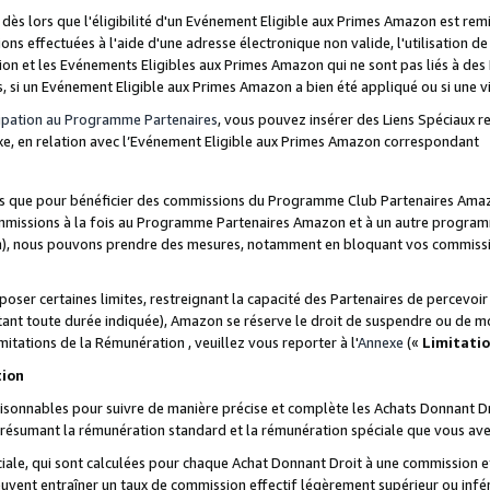
s lors que l'éligibilité d'un Evénement Eligible aux Primes Amazon est remis
ions effectuées à l'aide d'une adresse électronique non valide, l'utilisation d
on et les Evénements Eligibles aux Primes Amazon qui ne sont pas liés à des 
s, si un Evénement Eligible aux Primes Amazon a bien été appliqué ou si une vio
cipation au Programme Partenaires
, vous pouvez insérer des Liens Spéciaux 
xe, en relation avec l’Evénement Eligible aux Primes Amazon correspondant
sées que pour bénéficier des commissions du Programme Club Partenaires Amaz
mmissions à la fois au Programme Partenaires Amazon et à un autre programme
on), nous pouvons prendre des mesures, notamment en bloquant vos commission
oser certaines limites, restreignant la capacité des Partenaires de percevo
stant toute durée indiquée), Amazon se réserve le droit de suspendre ou de m
mitations de la Rémunération , veuillez vous reporter à l'
Annexe
(«
Limitati
tion
sonnables pour suivre de manière précise et complète les Achats Donnant Dro
ts résumant la rémunération standard et la rémunération spéciale que vous av
ale, qui sont calculées pour chaque Achat Donnant Droit à une commission e
uvent entraîner un taux de commission effectif légèrement supérieur ou infér