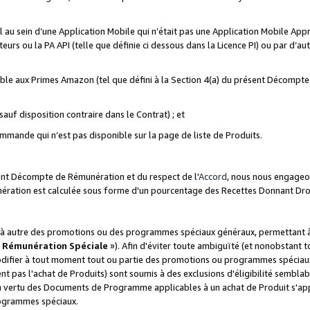
ial au sein d’une Application Mobile qui n’était pas une Application Mobile Ap
eurs ou la PA API (telle que définie ci dessous dans la Licence PI) ou par d’au
igible aux Primes Amazon (tel que défini à la Section 4(a) du présent Décomp
auf disposition contraire dans le Contrat) ; et
ommande qui n’est pas disponible sur la page de liste de Produits.
sent Décompte de Rémunération et du respect de l'
Accord
, nous nous engageo
nération est calculée sous forme d'un pourcentage des Recettes Donnant Dro
 autre des promotions ou des programmes spéciaux généraux, permettant à t
«
Rémunération Spéciale
»). Afin d'éviter toute ambiguïté (et nonobstant t
difier à tout moment tout ou partie des promotions ou programmes spéciaux.
 pas l'achat de Produits) sont soumis à des exclusions d'éligibilité semblabl
n vertu des Documents de Programme applicables à un achat de Produit s'app
rogrammes spéciaux.