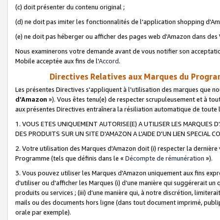
(c) doit présenter du contenu original ;
(d) ne doit pas imiter les fonctionnalités de l'application shopping d'Am
(e) ne doit pas héberger ou afficher des pages web d'Amazon dans de
Nous examinerons votre demande avant de vous notifier son acceptatio
Mobile acceptée aux fins de l'
Accord
.
Directives Relatives aux Marques du Progra
Les présentes Directives s'appliquent à l'utilisation des marques que
d'Amazon
»). Vous êtes tenu(e) de respecter scrupuleusement et à tou
aux présentes Directives entraînera la résiliation automatique de toute
1. VOUS ETES UNIQUEMENT AUTORISE(E) A UTILISER LES MARQUES D'
DES PRODUITS SUR UN SITE D'AMAZON A L'AIDE D'UN LIEN SPECIAL 
2. Votre utilisation des Marques d'Amazon doit (i) respecter la dernière
Programme (tels que définis dans le «
Décompte de rémunération
»).
3. Vous pouvez utiliser les Marques d'Amazon uniquement aux fins expr
d'utiliser ou d'afficher les Marques (i) d’une manière qui suggérerait un
produits ou services ; (iii) d’une manière qui, à notre discrétion, limit
mails ou des documents hors ligne (dans tout document imprimé, publip
orale par exemple).