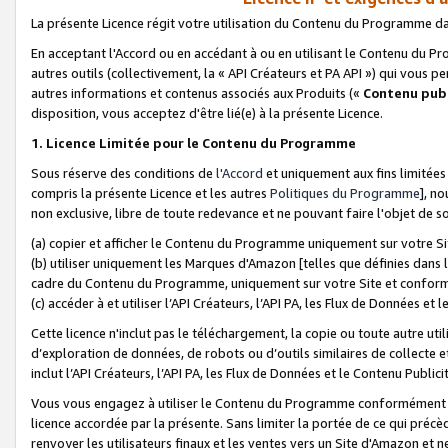
La présente Licence régit votre utilisation du Contenu du Programme d
En acceptant l'Accord ou en accédant à ou en utilisant le Contenu du P
autres outils (collectivement, la «
API Créateurs et PA API
») qui vous pe
autres informations et contenus associés aux Produits («
Contenu publ
disposition, vous acceptez d'être lié(e) à la présente Licence.
1. Licence Limitée pour le Contenu du Programme
Sous réserve des conditions de
l'Accord
et uniquement aux fins limitées
compris la présente Licence et les autres
Politiques du Programme
], n
non exclusive, libre de toute redevance et ne pouvant faire l'objet de so
(a) copier et afficher le Contenu du Programme uniquement sur votre Si
(b) utiliser uniquement les Marques d'Amazon [telles que définies dans 
cadre du Contenu du Programme, uniquement sur votre Site et confo
(c) accéder à et utiliser l’API Créateurs, l’API PA, les Flux de Données e
Cette licence n'inclut pas le téléchargement, la copie ou toute autre util
d’exploration de données, de robots ou d’outils similaires de collecte
inclut l’API Créateurs, l’API PA, les Flux de Données et le Contenu Publici
Vous vous engagez à utiliser le Contenu du Programme conformément a
licence accordée par la présente. Sans limiter la portée de ce qui pré
renvoyer les utilisateurs finaux et les ventes vers un Site d'Amazon et