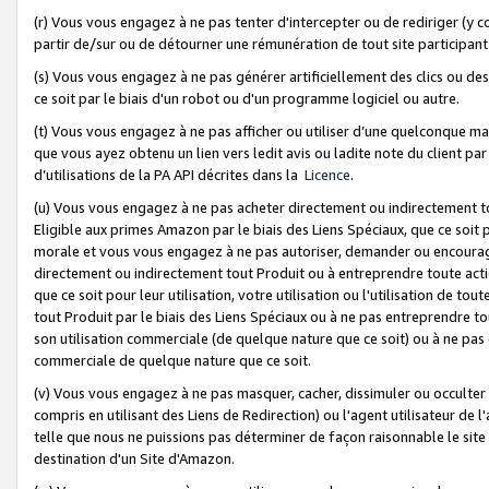
(r) Vous vous engagez à ne pas tenter d'intercepter ou de rediriger (y comp
partir de/sur ou de détourner une rémunération de tout site participa
(s) Vous vous engagez à ne pas générer artificiellement des clics ou de
ce soit par le biais d'un robot ou d'un programme logiciel ou autre.
(t) Vous vous engagez à ne pas afficher ou utiliser d’une quelconque man
que vous ayez obtenu un lien vers ledit avis ou ladite note du client par
d’utilisations de la PA API décrites dans la
Licence
.
(u) Vous vous engagez à ne pas acheter directement ou indirectement t
Eligible aux primes Amazon par le biais des Liens Spéciaux, que ce soit 
morale et vous vous engagez à ne pas autoriser, demander ou encourager
directement ou indirectement tout Produit ou à entreprendre toute acti
que ce soit pour leur utilisation, votre utilisation ou l'utilisation de
tout Produit par le biais des Liens Spéciaux ou à ne pas entreprendre t
son utilisation commerciale (de quelque nature que ce soit) ou à ne pas o
commerciale de quelque nature que ce soit.
(v) Vous vous engagez à ne pas masquer, cacher, dissimuler ou occulter 
compris en utilisant des Liens de Redirection) ou l'agent utilisateur de 
telle que nous ne puissions pas déterminer de façon raisonnable le site ou
destination d'un Site d'Amazon.