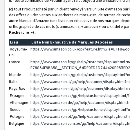
(b) toute commande de Produit ayant fait l'objet d'une annulation, d'u
(c) tout Produit acheté par un client renvoyé vers un Site d'Amazon par
des offres ou des ventes aux enchères de mots-clés, de termes de reche
autre Marque d'Amazon (une liste non exhaustive de nos marques déposée
orthographiée de ces mots (« ammazon », « amaozn » ou « kindel » par
Recherche
») ;
Lieu
Liste Non Exhaustive de Marques Déposées
Royaume-
https://www.amazon.co.uk/gp/feature.html?ie=UTF8&
Uni
France
https://www.amazon.fr/gp/help/customer/display.ht
E78834F9BA58__SECTION_64DE0ED1D744420E933ED
Irlande
https://www.amazon.ie/gp/help/customer/display.htm
Italie
https://www.amazon.it/gp/help/customer/display.html
Pays-Bas
https://www.amazon.nl/gp/help/customer/display.html
Espagne
https://www.amazon.es/gp/help/customer/display.html
Allemagne
https://www.amazon.de/gp/help/customer/display.htm
Suède
https://www.amazon.se/gp/help/customer/display.htm
Pologne
https://www.amazon.pl/gp/help/customer/display.html
Belgique
https://www.amazon.com.be/gp/help/customer/displa