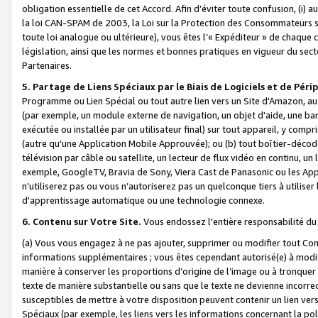
obligation essentielle de cet Accord. Afin d’éviter toute confusion, (i) a
la loi CAN-SPAM de 2003, la Loi sur la Protection des Consommateurs s
toute loi analogue ou ultérieure), vous êtes l’« Expéditeur » de chaque 
législation, ainsi que les normes et bonnes pratiques en vigueur du s
Partenaires.
5. Partage de Liens Spéciaux par le Biais de Logiciels et de Pér
Programme ou Lien Spécial ou tout autre lien vers un Site d'Amazon, au su
(par exemple, un module externe de navigation, un objet d'aide, une ba
exécutée ou installée par un utilisateur final) sur tout appareil, y comp
(autre qu'une Application Mobile Approuvée); ou (b) tout boîtier-décod
télévision par câble ou satellite, un lecteur de flux vidéo en continu, un
exemple, GoogleTV, Bravia de Sony, Viera Cast de Panasonic ou les Appli
n’utiliserez pas ou vous n’autoriserez pas un quelconque tiers à utili
d'apprentissage automatique ou une technologie connexe.
6. Contenu sur Votre Site.
Vous endossez l'entière responsabilité du
(a) Vous vous engagez à ne pas ajouter, supprimer ou modifier tout Co
informations supplémentaires ; vous êtes cependant autorisé(e) à modi
manière à conserver les proportions d’origine de l’image ou à tronquer
texte de manière substantielle ou sans que le texte ne devienne incorr
susceptibles de mettre à votre disposition peuvent contenir un lien ver
Spéciaux (par exemple, les liens vers les informations concernant la poli