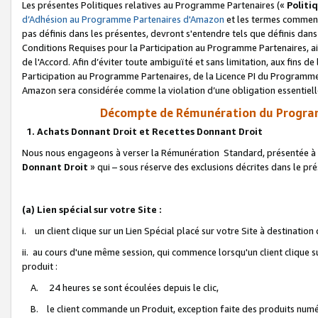
Les présentes Politiques relatives au Programme Partenaires («
Politi
d’Adhésion au Programme Partenaires d'Amazon
et les termes commenç
pas définis dans les présentes, devront s'entendre tels que définis dans 
Conditions Requises pour la Participation au Programme Partenaires, ai
de l'Accord. Afin d’éviter toute ambiguïté et sans limitation, aux fins de
Participation au Programme Partenaires, de la Licence PI du Programme 
Amazon sera considérée comme la violation d’une obligation essentielle
Décompte de Rémunération du Program
1. Achats Donnant Droit et Recettes Donnant Droit
Nous nous engageons à verser la Rémunération Standard, présentée à l
Donnant Droit
» qui – sous réserve des exclusions décrites dans le p
(a) Lien spécial sur votre Site :
i. un client clique sur un Lien Spécial placé sur votre Site à destination
ii. au cours d'une même session, qui commence lorsqu'un client clique s
produit :
A. 24 heures se sont écoulées depuis le clic,
B. le client commande un Produit, exception faite des produits numéri