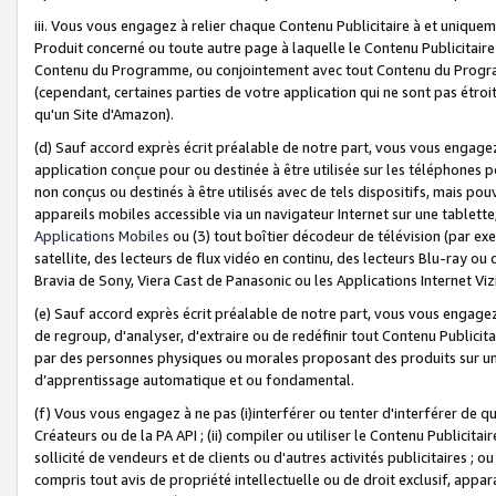
iii. Vous vous engagez à relier chaque Contenu Publicitaire à et uniqu
Produit concerné ou toute autre page à laquelle le Contenu Publicitaire
Contenu du Programme, ou conjointement avec tout Contenu du Programm
(cependant, certaines parties de votre application qui ne sont pas étroi
qu'un Site d'Amazon).
(d) Sauf accord exprès écrit préalable de notre part, vous vous engagez à
application conçue pour ou destinée à être utilisée sur les téléphones p
non conçus ou destinés à être utilisés avec de tels dispositifs, mais pouv
appareils mobiles accessible via un navigateur Internet sur une tablett
Applications Mobiles
ou (3) tout boîtier décodeur de télévision (par ex
satellite, des lecteurs de flux vidéo en continu, des lecteurs Blu-ray o
Bravia de Sony, Viera Cast de Panasonic ou les Applications Internet Viz
(e) Sauf accord exprès écrit préalable de notre part, vous vous engagez 
de regroup, d'analyser, d'extraire ou de redéfinir tout Contenu Publicitai
par des personnes physiques ou morales proposant des produits sur un
d’apprentissage automatique et ou fondamental.
(f) Vous vous engagez à ne pas (i)interférer ou tenter d'interférer de 
Créateurs ou de la PA API ; (ii) compiler ou utiliser le Contenu Publicita
sollicité de vendeurs et de clients ou d'autres activités publicitaires ; ou (
compris tout avis de propriété intellectuelle ou de droit exclusif, appar