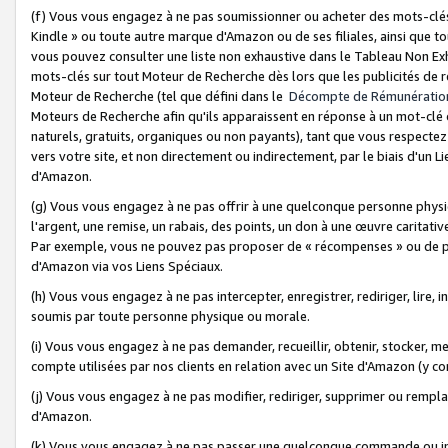
(f) Vous vous engagez à ne pas soumissionner ou acheter des mots-clés,
Kindle » ou toute autre marque d'Amazon ou de ses filiales, ainsi que t
vous pouvez consulter une liste non exhaustive dans le Tableau Non Ex
mots-clés sur tout Moteur de Recherche dès lors que les publicités de 
Moteur de Recherche (tel que défini dans le
Décompte de Rémunératio
Moteurs de Recherche afin qu'ils apparaissent en réponse à un mot-clé o
naturels, gratuits, organiques ou non payants), tant que vous respectez 
vers votre site, et non directement ou indirectement, par le biais d'un Li
d'Amazon.
(g) Vous vous engagez à ne pas offrir à une quelconque personne physi
l'argent, une remise, un rabais, des points, un don à une œuvre caritativ
Par exemple, vous ne pouvez pas proposer de « récompenses » ou de p
d'Amazon via vos Liens Spéciaux.
(h) Vous vous engagez à ne pas intercepter, enregistrer, rediriger, lire
soumis par toute personne physique ou morale.
(i) Vous vous engagez à ne pas demander, recueillir, obtenir, stocker, 
compte utilisées par nos clients en relation avec un Site d'Amazon (y c
(j) Vous vous engagez à ne pas modifier, rediriger, supprimer ou rempla
d'Amazon.
(k) Vous vous engagez à ne pas passer une quelconque commande ou init