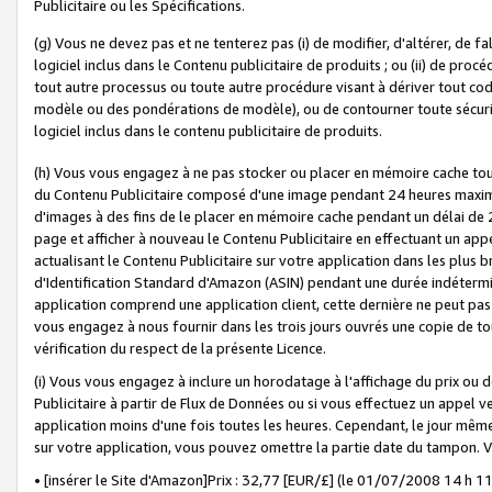
Publicitaire ou les Spécifications.
(g) Vous ne devez pas et ne tenterez pas (i) de modifier, d'altérer, de f
logiciel inclus dans le Contenu publicitaire de produits ; ou (ii) de proc
tout autre processus ou toute autre procédure visant à dériver tout c
modèle ou des pondérations de modèle), ou de contourner toute sécurité a
logiciel inclus dans le contenu publicitaire de produits.
(h) Vous vous engagez à ne pas stocker ou placer en mémoire cache tou
du Contenu Publicitaire composé d'une image pendant 24 heures maxim
d'images à des fins de le placer en mémoire cache pendant un délai de
page et afficher à nouveau le Contenu Publicitaire en effectuant un app
actualisant le Contenu Publicitaire sur votre application dans les plus 
d'Identification Standard d'Amazon (ASIN) pendant une durée indéterminé
application comprend une application client, cette dernière ne peut pa
vous engagez à nous fournir dans les trois jours ouvrés une copie de tou
vérification du respect de la présente Licence.
(i) Vous vous engagez à inclure un horodatage à l'affichage du prix ou 
Publicitaire à partir de Flux de Données ou si vous effectuez un appel ve
application moins d'une fois toutes les heures. Cependant, le jour même
sur votre application, vous pouvez omettre la partie date du tampon.
• [insérer le Site d'Amazon]Prix : 32,77 [EUR/£] (le 01/07/2008 14 h 11 