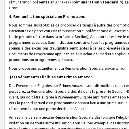
rémunération présentée en
Annexe
(«
Rémunération Standard
»). L
Droit.
4. Rémunération spéciale ou Promotions
Nous sommes susceptibles de proposer de temps à autre des promotion
Partenaires de percevoir une rémunération supplémentaire ou exceptio
toute période décrite dans la présente Section), Amazon se réserve le
programmes spéciaux. Sauf indication contraire, tous les programmes s
soumis à des exclusions d'éligibilité semblables à celles présentées à 
Documents de Programme applicables à un achat de Produit s'appliquera
promotions ou programmes spéciaux.
Nous proposons actuellement la Rémunération Spéciale suivante :
ici
(a) Evénements Eligibles aux Primes Amazon
Des Evénements Eligibles aux Primes Amazon sont disponibles dans cer
percevrez la Rémunération Spéciale décrite dans la présente Section 4(
client, qui doit être éligible à l'Evénement Eligible aux Primes Amazon te
vers la page d'accueil d'un programme donnant lieu à une prime sur un Si
récompensée par une prime décrite en Annexe.
Amazon ne versera aucune Rémunération Spéciale dès lors que l'éligibi
violation ou de toute autre utilisation abusive (par exemple, des inscrip
ou de logiciels automatisés, la participation d'une même personne à p