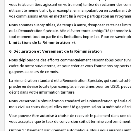
vous (et/ou un tiers agissant en votre nom) tentez de réclamer des c
utilisant le même trafic (par exemple, en manipulant ou en combinant 
vos commissions et/ou en mettant fin à votre participation au Progra
Nous sommes susceptibles, de temps à autre, d'imposer certaines limit
ou la Rémunération Spéciale. Afin d'éviter toute ambiguïté (et nonobst
tout moment tout ou partie des limitations imposées. Pour en savoir plus
Limitations de la Rémunération
»).
6. Déclaration et Versement de la Rémunération
Nous déploierons des efforts commercialement raisonnables pour suivr
cadre de notre suivi interne, et pour créer et vous fournir nos rapport
gagnées au cours de ce mois.
La rémunération standard et la Rémunération Spéciale, qui sont calcul
proche en devise locale (par exemple, en centimes pour les USD), peuve
décrit dans votre information tarifaire.
Nous verserons la rémunération standard et la rémunération spéciale da
mois civil au cours duquel elles ont été gagnées selon la méthode décr
Vous pouvez être autorisé à choisir de recevoir le paiement dans une dev
vous acceptez que le taux de conversion soit déterminé conformément
Option 1 : Paiement par virement automatique.
Nous vous virerons aut