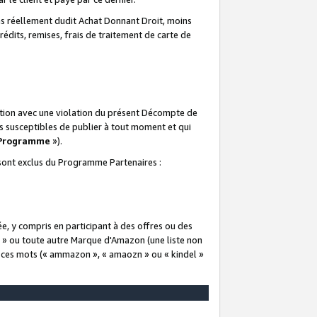
 réellement dudit Achat Donnant Droit, moins
rédits, remises, frais de traitement de carte de
elation avec une violation du présent Décompte de
s susceptibles de publier à tout moment et qui
 Programme
»).
t sont exclus du Programme Partenaires :
e, y compris en participant à des offres ou des
e » ou toute autre Marque d'Amazon (une liste non
e ces mots (« ammazon », « amaozn » ou « kindel »