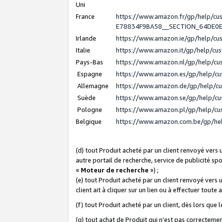
Uni
France
https://www.amazon.fr/gp/help/c
E78834F9BA58__SECTION_64DE0
Irlande
https://www.amazon.ie/gp/help/c
Italie
https://www.amazon.it/gp/help/cu
Pays-Bas
https://www.amazon.nl/gp/help/c
Espagne
https://www.amazon.es/gp/help/c
Allemagne
https://www.amazon.de/gp/help/c
Suède
https://www.amazon.se/gp/help/c
Pologne
https://www.amazon.pl/gp/help/c
Belgique
https://www.amazon.com.be/gp/h
(d) tout Produit acheté par un client renvoyé vers
autre portail de recherche, service de publicité sp
«
Moteur de recherche
») ;
(e) tout Produit acheté par un client renvoyé vers 
client ait à cliquer sur un lien ou à effectuer toute 
(f) tout Produit acheté par un client, dès lors que
(g) tout achat de Produit qui n’est pas correctemen