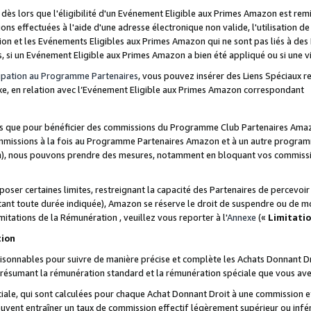
s lors que l'éligibilité d'un Evénement Eligible aux Primes Amazon est remis
ions effectuées à l'aide d'une adresse électronique non valide, l'utilisation d
on et les Evénements Eligibles aux Primes Amazon qui ne sont pas liés à des 
s, si un Evénement Eligible aux Primes Amazon a bien été appliqué ou si une vio
cipation au Programme Partenaires
, vous pouvez insérer des Liens Spéciaux 
xe, en relation avec l’Evénement Eligible aux Primes Amazon correspondant
sées que pour bénéficier des commissions du Programme Club Partenaires Amaz
mmissions à la fois au Programme Partenaires Amazon et à un autre programme
on), nous pouvons prendre des mesures, notamment en bloquant vos commission
oser certaines limites, restreignant la capacité des Partenaires de percevo
stant toute durée indiquée), Amazon se réserve le droit de suspendre ou de m
mitations de la Rémunération , veuillez vous reporter à l'
Annexe
(«
Limitati
tion
sonnables pour suivre de manière précise et complète les Achats Donnant Dro
ts résumant la rémunération standard et la rémunération spéciale que vous av
ale, qui sont calculées pour chaque Achat Donnant Droit à une commission e
uvent entraîner un taux de commission effectif légèrement supérieur ou infér