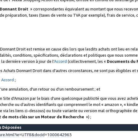
 Donnant Droit
» correspondantes équivalent au montant que nous recevons
 de préparation, taxes (taxes de vente ou TVA par exemple), frais de service, c
s Donnant Droit est remise en cause dès lors que lesdits achats ont lieu en r
lités, conditions, spécifications, déclarations et politiques que nous somme
a dernière version à jour de l'
Accord
(collectivement, les «
Documents du
 des Achats Donnant Droit dans d'autres circonstances, ne sont pas éligibles e
e
Accord
;
d'une annulation, d'un retour ou d'un remboursement ; et
 un Site d'Amazon par le biais d'une quelconque publicité que vous avez acheté
cherche ou d'autres identifiants qui comprennent le mot « amazon », « kindl
 via les liens ci-dessous) ou toute variante ou version mal orthographiée d
t de mots clés sur un Moteur de Recherche
») ;
es Déposées
ture.html?ie=UTF8&docId=1000642963