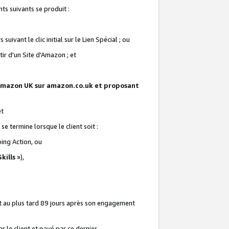
ts suivants se produit :
vant le clic initial sur le Lien Spécial ; ou
ir d'un Site d'Amazon ; et
te Amazon UK sur amazon.co.uk et proposant
et
e termine lorsque le client soit :
ping Action, ou
kills
»),
it au plus tard 89 jours après son engagement
 le client et payé par ce dernier.