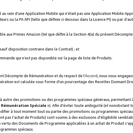
ial au sein d’une Application Mobile qui n’était pas une Application Mobile Ap
eurs ou la PA API (telle que définie ci dessous dans la Licence PI) ou par d’au
igible aux Primes Amazon (tel que défini à la Section 4(a) du présent Décomp
auf disposition contraire dans le Contrat) ; et
ommande qui n’est pas disponible sur la page de liste de Produits.
sent Décompte de Rémunération et du respect de l'
Accord
, nous nous engageo
nération est calculée sous forme d'un pourcentage des Recettes Donnant Dro
 autre des promotions ou des programmes spéciaux généraux, permettant à t
«
Rémunération Spéciale
»). Afin d'éviter toute ambiguïté (et nonobstant t
difier à tout moment tout ou partie des promotions ou programmes spéciaux.
 pas l'achat de Produits) sont soumis à des exclusions d'éligibilité semblabl
n vertu des Documents de Programme applicables à un achat de Produit s'app
rogrammes spéciaux.