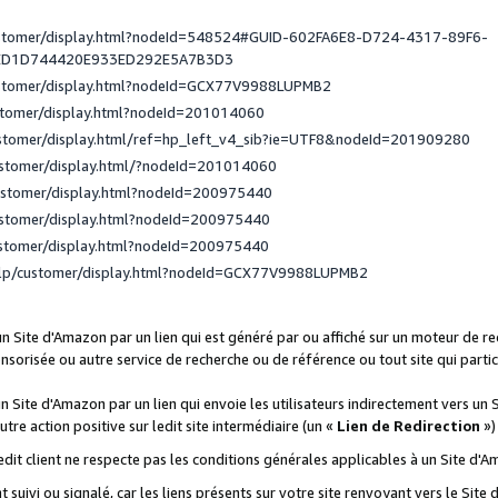
ustomer/display.html?nodeId=548524#GUID-602FA6E8-D724-4317-89F6-
ED1D744420E933ED292E5A7B3D3
ustomer/display.html?nodeId=GCX77V9988LUPMB2
stomer/display.html?nodeId=201014060
ustomer/display.html/ref=hp_left_v4_sib?ie=UTF8&nodeId=201909280
ustomer/display.html/?nodeId=201014060
ustomer/display.html?nodeId=200975440
ustomer/display.html?nodeId=200975440
ustomer/display.html?nodeId=200975440
elp/customer/display.html?nodeId=GCX77V9988LUPMB2
 un Site d'Amazon par un lien qui est généré par ou affiché sur un moteur de 
onsorisée ou autre service de recherche ou de référence ou tout site qui part
un Site d'Amazon par un lien qui envoie les utilisateurs indirectement vers un 
autre action positive sur ledit site intermédiaire (un «
Lien de Redirection
»)
 ledit client ne respecte pas les conditions générales applicables à un Site d'
t suivi ou signalé, car les liens présents sur votre site renvoyant vers le Si