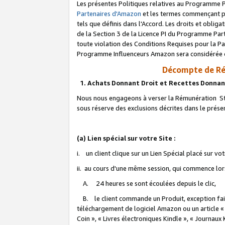
Les présentes Politiques relatives au Programme P
Partenaires d'Amazon
et les termes commençant pa
tels que définis dans l'Accord. Les droits et oblig
de la Section 3 de la Licence PI du Programme Parte
toute violation des Conditions Requises pour la Pa
Programme Influenceurs Amazon sera considérée co
Décompte de Ré
1. Achats Donnant Droit et Recettes Donnan
Nous nous engageons à verser la Rémunération Sta
sous réserve des exclusions décrites dans le prés
(a) Lien spécial sur votre Site :
i. un client clique sur un Lien Spécial placé sur vo
ii. au cours d'une même session, qui commence lorsq
A. 24 heures se sont écoulées depuis le clic,
B. le client commande un Produit, exception faite
téléchargement de logiciel Amazon ou un article «
Coin », « Livres électroniques Kindle », « Journaux