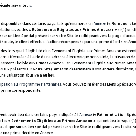
ciale suivante :
ici
disponibles dans certains pays, tels qu'énumérés en
Annexe
(«
Rémunérati
relation avec des «
Evénements Eligibles aux Primes Amazon
» si (1) un c
 sur un Lien Spécial présent sur votre Site le redirigeant vers la page d'acc
 découle, le client effectue l'action récompensée par une prime décrite en Ann
s lors que l'éligibilité d'un Evénement Eligible aux Primes Amazon est remis
ions effectuées à l'aide d'une adresse électronique non valide, l'utilisation d
nement Eligible aux Primes Amazon, les Evénement Eligible aux Primes Amazo
ciaux présents sur votre Site). Amazon déterminera à son entière discrétion, 
ne utilisation abusive a eu lieu.
cipation au Programme Partenaires
, vous pouvez insérer des Liens Spéciaux r
la prime correspondante.
t avoir lieu dans certains pays indiqués à l'
Annexe
(«
Rémunération Spéc
c les «
Evénements Eligibles aux Primes Amazon
» qui ont lieu lorsque (1)
 clique sur un lien spécial présent sur votre Site le redirigeant vers le site 
ar une prime décrite en Annexe.