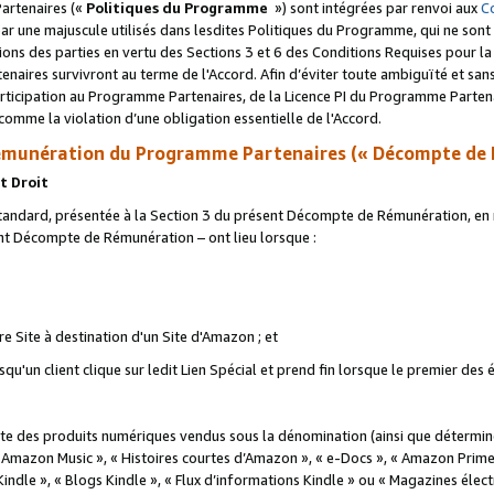
artenaires («
Politiques du Programme
») sont intégrées par renvoi aux
C
r une majuscule utilisés dans lesdites Politiques du Programme, qui ne sont 
ations des parties en vertu des Sections 3 et 6 des Conditions Requises pour l
naires survivront au terme de l'Accord. Afin d’éviter toute ambiguïté et sans l
rticipation au Programme Partenaires, de la Licence PI du Programme Partenai
mme la violation d’une obligation essentielle de l'Accord.
munération du Programme Partenaires (« Décompte de 
t Droit
ndard, présentée à la Section 3 du présent Décompte de Rémunération, en r
ent Décompte de Rémunération – ont lieu lorsque :
tre Site à destination d'un Site d'Amazon ; et
u'un client clique sur ledit Lien Spécial et prend fin lorsque le premier des
 des produits numériques vendus sous la dénomination (ainsi que déterminé 
 Amazon Music », « Histoires courtes d’Amazon », « e-Docs », « Amazon Prim
 Kindle », « Blogs Kindle », « Flux d’informations Kindle » ou « Magazines éle