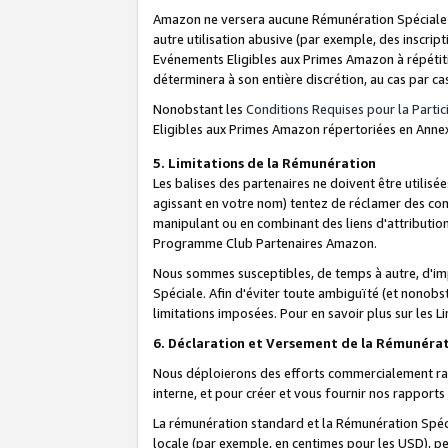
Amazon ne versera aucune Rémunération Spéciale dè
autre utilisation abusive (par exemple, des inscript
Evénements Eligibles aux Primes Amazon à répétiti
déterminera à son entière discrétion, au cas par ca
Nonobstant les
Conditions Requises pour la Parti
Eligibles aux Primes Amazon répertoriées en Anne
5. Limitations de la Rémunération
Les balises des partenaires ne doivent être utili
agissant en votre nom) tentez de réclamer des co
manipulant ou en combinant des liens d'attributi
Programme Club Partenaires Amazon.
Nous sommes susceptibles, de temps à autre, d'imp
Spéciale. Afin d'éviter toute ambiguïté (et nonob
limitations imposées. Pour en savoir plus sur les Li
6. Déclaration et Versement de la Rémunéra
Nous déploierons des efforts commercialement rai
interne, et pour créer et vous fournir nos rappor
La rémunération standard et la Rémunération Spéci
locale (par exemple, en centimes pour les USD), pe