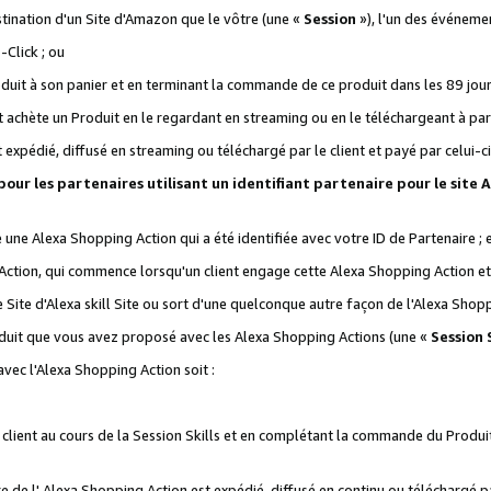
stination d'un Site d'Amazon que le vôtre (une «
Session
»), l'un des événemen
Click ; ou
it à son panier et en terminant la commande de ce produit dans les 89 jours sui
achète un Produit en le regardant en streaming ou en le téléchargeant à part
st expédié, diffusé en streaming ou téléchargé par le client et payé par celui-ci
 pour les partenaires utilisant un identifiant partenaire pour le si
ge une Alexa Shopping Action qui a été identifiée avec votre ID de Partenaire ; 
Action, qui commence lorsqu'un client engage cette Alexa Shopping Action et s
 Site d'Alexa skill Site ou sort d'une quelconque autre façon de l'Alexa Shop
uit que vous avez proposé avec les Alexa Shopping Actions (une «
Session S
vec l'Alexa Shopping Action soit :
 client au cours de la Session Skills et en complétant la commande du Produ
 de l' Alexa Shopping Action est expédié, diffusé en continu ou téléchargé par