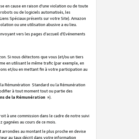
e en cause en raison d'une violation ou de toute
e robots ou de logiciels automatisés, les
Liens Spéciaux présents sur votre Site). Amazon
lation ou une utilisation abusive a eu lieu.
renvoyant vers les pages d'accueil d'Evénements
on. Si nous détectons que vous (et/ou un tiers
 en utilisant le même trafic (par exemple, en
s et/ou en mettant fin à votre participation au
ir la Rémunération Standard ou la Rémunération
odifier à tout moment tout ou partie des
ons de la Rémunération
»).
it à une commission dans le cadre de notre suivi
ez gagnées au cours de ce mois.
t arrondies au montant le plus proche en devise
ieur au taux décrit dans votre information