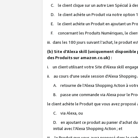
C. le client clique sur un autre Lien Spécial à de
D. le client achète un Produit via notre option 1-
E. le client achète un Produit en ajoutant un Produ
F. concernant les Produits Numériques, le client 
iii. dans les 180 jours suivant l'achat, le produit e
(b) Site d'Alexa skill (uniquement disponible
des Produits sur amazon.co.uk) :
i. un client utilisant votre Site d'Alexa skill enga
ii. au cours d'une seule session d'Alexa Shopping 
A. retourne de l'Alexa Shopping Action à votre
B. passe une commande via Alexa pour le Prod
le client achète le Produit que vous avez proposé a
C. via Alexa, ou
D. en ajoutant ce produit au panier d'achat du
initial avec l'Alexa Shopping Action ; et
iii. le Produit que vous avez proposé dans le cadre