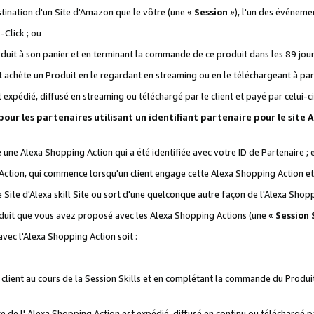
stination d'un Site d'Amazon que le vôtre (une «
Session
»), l'un des événemen
Click ; ou
it à son panier et en terminant la commande de ce produit dans les 89 jours sui
achète un Produit en le regardant en streaming ou en le téléchargeant à part
st expédié, diffusé en streaming ou téléchargé par le client et payé par celui-ci
 pour les partenaires utilisant un identifiant partenaire pour le si
ge une Alexa Shopping Action qui a été identifiée avec votre ID de Partenaire ; 
Action, qui commence lorsqu'un client engage cette Alexa Shopping Action et s
 Site d'Alexa skill Site ou sort d'une quelconque autre façon de l'Alexa Shop
uit que vous avez proposé avec les Alexa Shopping Actions (une «
Session S
vec l'Alexa Shopping Action soit :
 client au cours de la Session Skills et en complétant la commande du Produ
 de l' Alexa Shopping Action est expédié, diffusé en continu ou téléchargé par