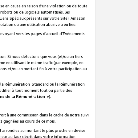
e en cause en raison d'une violation ou de toute
e robots ou de logiciels automatisés, les
Liens Spéciaux présents sur votre Site). Amazon
lation ou une utilisation abusive a eu lieu.
renvoyant vers les pages d'accueil d'Evénements
on. Si nous détectons que vous (et/ou un tiers
 en utilisant le même trafic (par exemple, en
s et/ou en mettant fin à votre participation au
ir la Rémunération Standard ou la Rémunération
odifier à tout moment tout ou partie des
ons de la Rémunération
»).
it à une commission dans le cadre de notre suivi
ez gagnées au cours de ce mois.
t arrondies au montant le plus proche en devise
ieur au taux décrit dans votre information