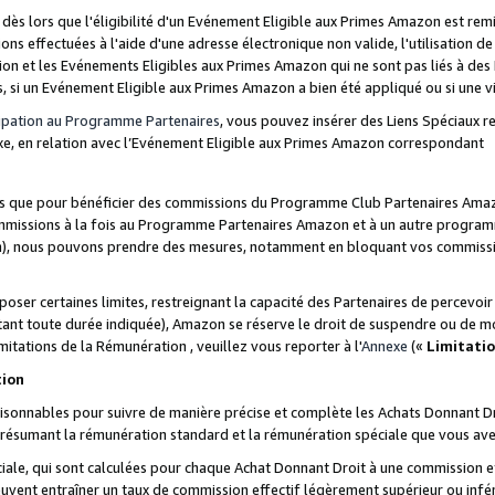
s lors que l'éligibilité d'un Evénement Eligible aux Primes Amazon est remis
ions effectuées à l'aide d'une adresse électronique non valide, l'utilisation d
on et les Evénements Eligibles aux Primes Amazon qui ne sont pas liés à des 
s, si un Evénement Eligible aux Primes Amazon a bien été appliqué ou si une vio
cipation au Programme Partenaires
, vous pouvez insérer des Liens Spéciaux 
xe, en relation avec l’Evénement Eligible aux Primes Amazon correspondant
sées que pour bénéficier des commissions du Programme Club Partenaires Amaz
mmissions à la fois au Programme Partenaires Amazon et à un autre programme
on), nous pouvons prendre des mesures, notamment en bloquant vos commission
oser certaines limites, restreignant la capacité des Partenaires de percevo
stant toute durée indiquée), Amazon se réserve le droit de suspendre ou de m
mitations de la Rémunération , veuillez vous reporter à l'
Annexe
(«
Limitati
tion
sonnables pour suivre de manière précise et complète les Achats Donnant Dro
ts résumant la rémunération standard et la rémunération spéciale que vous av
ale, qui sont calculées pour chaque Achat Donnant Droit à une commission e
uvent entraîner un taux de commission effectif légèrement supérieur ou infér