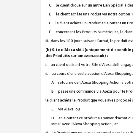
C. le client clique sur un autre Lien Spécial à de
D. le client achète un Produit via notre option 1-
E. le client achète un Produit en ajoutant un Produ
F. concernant les Produits Numériques, le client 
iii. dans les 180 jours suivant l'achat, le produit e
(b) Site d'Alexa skill (uniquement disponible
des Produits sur amazon.co.uk) :
i. un client utilisant votre Site d'Alexa skill enga
ii. au cours d'une seule session d'Alexa Shopping 
A. retourne de l'Alexa Shopping Action à votre
B. passe une commande via Alexa pour le Prod
le client achète le Produit que vous avez proposé a
C. via Alexa, ou
D. en ajoutant ce produit au panier d'achat du
initial avec l'Alexa Shopping Action ; et
iii. le Produit que vous avez proposé dans le cadre