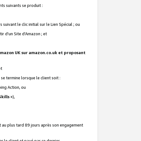
ts suivants se produit :
vant le clic initial sur le Lien Spécial ; ou
ir d'un Site d'Amazon ; et
te Amazon UK sur amazon.co.uk et proposant
et
e termine lorsque le client soit :
ping Action, ou
kills
»),
it au plus tard 89 jours après son engagement
 le client et payé par ce dernier.