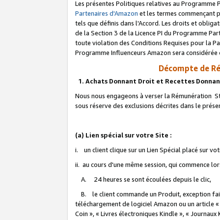
Les présentes Politiques relatives au Programme P
Partenaires d'Amazon
et les termes commençant pa
tels que définis dans l'Accord. Les droits et oblig
de la Section 3 de la Licence PI du Programme Parte
toute violation des Conditions Requises pour la Pa
Programme Influenceurs Amazon sera considérée co
Décompte de Ré
1. Achats Donnant Droit et Recettes Donnan
Nous nous engageons à verser la Rémunération Sta
sous réserve des exclusions décrites dans le prés
(a) Lien spécial sur votre Site :
i. un client clique sur un Lien Spécial placé sur vo
ii. au cours d'une même session, qui commence lorsq
A. 24 heures se sont écoulées depuis le clic,
B. le client commande un Produit, exception faite
téléchargement de logiciel Amazon ou un article «
Coin », « Livres électroniques Kindle », « Journaux