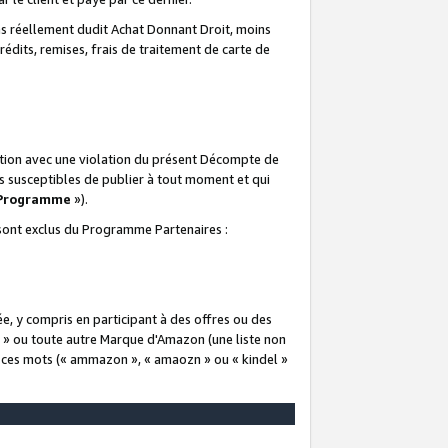
 réellement dudit Achat Donnant Droit, moins
rédits, remises, frais de traitement de carte de
elation avec une violation du présent Décompte de
s susceptibles de publier à tout moment et qui
 Programme
»).
t sont exclus du Programme Partenaires :
e, y compris en participant à des offres ou des
e » ou toute autre Marque d'Amazon (une liste non
e ces mots (« ammazon », « amaozn » ou « kindel »