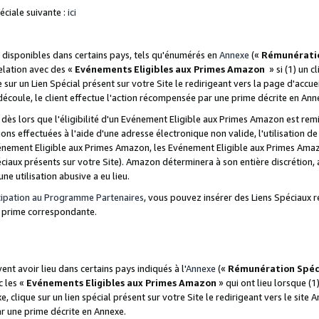
ciale suivante :
ici
disponibles dans certains pays, tels qu'énumérés en
Annexe
(«
Rémunérati
relation avec des «
Evénements Eligibles aux Primes Amazon
» si (1) un c
 sur un Lien Spécial présent sur votre Site le redirigeant vers la page d'acc
 découle, le client effectue l'action récompensée par une prime décrite en Ann
s lors que l'éligibilité d'un Evénement Eligible aux Primes Amazon est remis
ions effectuées à l'aide d'une adresse électronique non valide, l'utilisation d
nement Eligible aux Primes Amazon, les Evénement Eligible aux Primes Amazo
ciaux présents sur votre Site). Amazon déterminera à son entière discrétion, 
ne utilisation abusive a eu lieu.
cipation au Programme Partenaires
, vous pouvez insérer des Liens Spéciaux r
la prime correspondante.
t avoir lieu dans certains pays indiqués à l'
Annexe
(«
Rémunération Spéc
c les «
Evénements Eligibles aux Primes Amazon
» qui ont lieu lorsque (1)
 clique sur un lien spécial présent sur votre Site le redirigeant vers le site 
ar une prime décrite en Annexe.