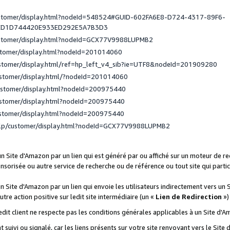
ustomer/display.html?nodeId=548524#GUID-602FA6E8-D724-4317-89F6-
ED1D744420E933ED292E5A7B3D3
ustomer/display.html?nodeId=GCX77V9988LUPMB2
stomer/display.html?nodeId=201014060
ustomer/display.html/ref=hp_left_v4_sib?ie=UTF8&nodeId=201909280
ustomer/display.html/?nodeId=201014060
ustomer/display.html?nodeId=200975440
ustomer/display.html?nodeId=200975440
ustomer/display.html?nodeId=200975440
elp/customer/display.html?nodeId=GCX77V9988LUPMB2
 un Site d'Amazon par un lien qui est généré par ou affiché sur un moteur de 
onsorisée ou autre service de recherche ou de référence ou tout site qui part
un Site d'Amazon par un lien qui envoie les utilisateurs indirectement vers un 
autre action positive sur ledit site intermédiaire (un «
Lien de Redirection
»)
 ledit client ne respecte pas les conditions générales applicables à un Site d'
t suivi ou signalé, car les liens présents sur votre site renvoyant vers le Si