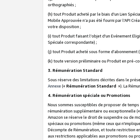
orthographiés ;
(h) tout Produit acheté par le biais d’un Lien Spéc
Mobile Approuvée n’a pas été fourni par l’API Créat
votre disposition ;
(i) tout Produit faisant l'objet d'un Evénement El
Spéciale correspondante) ;
(j) tout Produit acheté sous forme d'abonnement (s
(k) toute version préliminaire ou Produit en pré-c
3. Rémunération Standard
Sous réserve des limitations décrites dans le pré
Annexe
(«
Rémunération Standard
»). La Rému
4. Rémunération spéciale ou Promotions
Nous sommes susceptibles de proposer de temps à
rémunération supplémentaire ou exceptionnelle (
Amazon se réserve le droit de suspendre ou de mo
spéciaux ou promotions (même ceux qui n'impliquent
Décompte de Rémunération, et toute restriction e
aux restrictions applicables aux promotions ou p