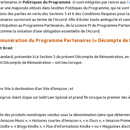
artenaires («
Politiques du Programme
») sont intégrées par renvoi aux
C
r une majuscule utilisés dans lesdites Politiques du Programme, qui ne sont 
ations des parties en vertu des Sections 3 et 6 des Conditions Requises pour l
naires survivront au terme de l'Accord. Afin d’éviter toute ambiguïté et sans l
rticipation au Programme Partenaires, de la Licence PI du Programme Partenai
mme la violation d’une obligation essentielle de l'Accord.
munération du Programme Partenaires (« Décompte de 
t Droit
ndard, présentée à la Section 3 du présent Décompte de Rémunération, en r
ent Décompte de Rémunération – ont lieu lorsque :
tre Site à destination d'un Site d'Amazon ; et
u'un client clique sur ledit Lien Spécial et prend fin lorsque le premier des
 des produits numériques vendus sous la dénomination (ainsi que déterminé 
 Amazon Music », « Histoires courtes d’Amazon », « e-Docs », « Amazon Prim
 Kindle », « Blogs Kindle », « Flux d’informations Kindle » ou « Magazines éle