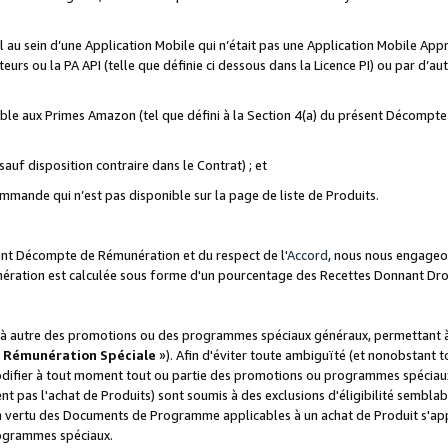
ial au sein d’une Application Mobile qui n’était pas une Application Mobile Ap
eurs ou la PA API (telle que définie ci dessous dans la Licence PI) ou par d’au
igible aux Primes Amazon (tel que défini à la Section 4(a) du présent Décomp
auf disposition contraire dans le Contrat) ; et
ommande qui n’est pas disponible sur la page de liste de Produits.
sent Décompte de Rémunération et du respect de l'
Accord
, nous nous engageo
nération est calculée sous forme d'un pourcentage des Recettes Donnant Dro
 autre des promotions ou des programmes spéciaux généraux, permettant à t
«
Rémunération Spéciale
»). Afin d'éviter toute ambiguïté (et nonobstant t
difier à tout moment tout ou partie des promotions ou programmes spéciaux.
 pas l'achat de Produits) sont soumis à des exclusions d'éligibilité semblabl
n vertu des Documents de Programme applicables à un achat de Produit s'app
rogrammes spéciaux.