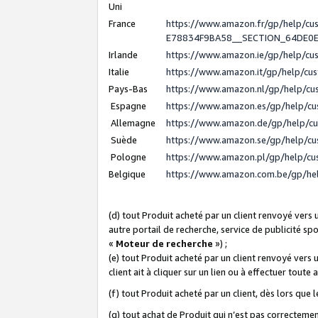
Uni
France
https://www.amazon.fr/gp/help/c
E78834F9BA58__SECTION_64DE0
Irlande
https://www.amazon.ie/gp/help/c
Italie
https://www.amazon.it/gp/help/cu
Pays-Bas
https://www.amazon.nl/gp/help/c
Espagne
https://www.amazon.es/gp/help/c
Allemagne
https://www.amazon.de/gp/help/c
Suède
https://www.amazon.se/gp/help/c
Pologne
https://www.amazon.pl/gp/help/c
Belgique
https://www.amazon.com.be/gp/h
(d) tout Produit acheté par un client renvoyé vers
autre portail de recherche, service de publicité sp
«
Moteur de recherche
») ;
(e) tout Produit acheté par un client renvoyé vers 
client ait à cliquer sur un lien ou à effectuer toute 
(f) tout Produit acheté par un client, dès lors que
(g) tout achat de Produit qui n’est pas correctemen