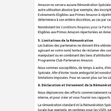
Amazon ne versera aucune Rémunération Spéciale dè
autre utilisation abusive (par exemple, des inscript
Evénements Eligibles aux Primes Amazon à répétiti
déterminera à son entière discrétion, au cas par ca
Nonobstant les
Conditions Requises pour la Parti
Eligibles aux Primes Amazon répertoriées en Anne
5. Limitations de la Rémunération
Les balises des partenaires ne doivent être utili
agissant en votre nom) tentez de réclamer des co
manipulant ou en combinant des liens d'attributi
Programme Club Partenaires Amazon.
Nous sommes susceptibles, de temps à autre, d'imp
Spéciale. Afin d'éviter toute ambiguïté (et nonob
limitations imposées. Pour en savoir plus sur les Li
6. Déclaration et Versement de la Rémunéra
Nous déploierons des efforts commercialement rai
interne, et pour créer et vous fournir nos rappor
La rémunération standard et la Rémunération Spéci
locale (par exemple, en centimes pour les USD), pe