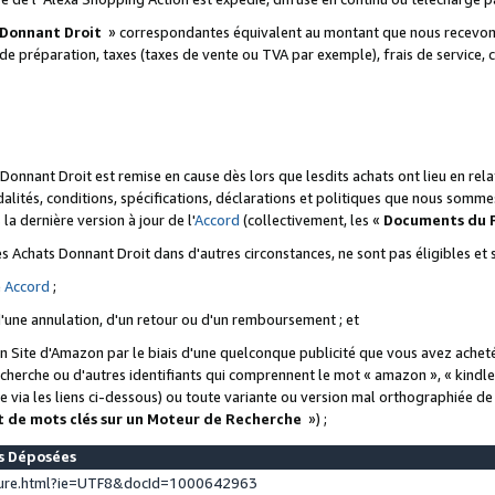
 Donnant Droit
» correspondantes équivalent au montant que nous recevons
 de préparation, taxes (taxes de vente ou TVA par exemple), frais de service, c
s Donnant Droit est remise en cause dès lors que lesdits achats ont lieu en r
lités, conditions, spécifications, déclarations et politiques que nous somme
a dernière version à jour de l'
Accord
(collectivement, les «
Documents du
 des Achats Donnant Droit dans d'autres circonstances, ne sont pas éligibles e
e
Accord
;
d'une annulation, d'un retour ou d'un remboursement ; et
 un Site d'Amazon par le biais d'une quelconque publicité que vous avez acheté
cherche ou d'autres identifiants qui comprennent le mot « amazon », « kindl
 via les liens ci-dessous) ou toute variante ou version mal orthographiée d
t de mots clés sur un Moteur de Recherche
») ;
es Déposées
ture.html?ie=UTF8&docId=1000642963