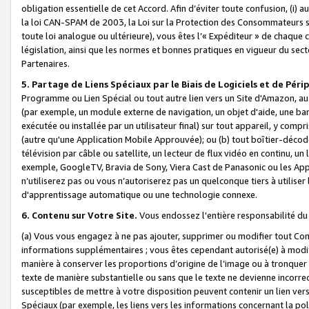
obligation essentielle de cet Accord. Afin d’éviter toute confusion, (i) a
la loi CAN-SPAM de 2003, la Loi sur la Protection des Consommateurs s
toute loi analogue ou ultérieure), vous êtes l’« Expéditeur » de chaque 
législation, ainsi que les normes et bonnes pratiques en vigueur du s
Partenaires.
5. Partage de Liens Spéciaux par le Biais de Logiciels et de Pér
Programme ou Lien Spécial ou tout autre lien vers un Site d'Amazon, au su
(par exemple, un module externe de navigation, un objet d'aide, une ba
exécutée ou installée par un utilisateur final) sur tout appareil, y comp
(autre qu'une Application Mobile Approuvée); ou (b) tout boîtier-décod
télévision par câble ou satellite, un lecteur de flux vidéo en continu, un
exemple, GoogleTV, Bravia de Sony, Viera Cast de Panasonic ou les Appli
n’utiliserez pas ou vous n’autoriserez pas un quelconque tiers à utili
d'apprentissage automatique ou une technologie connexe.
6. Contenu sur Votre Site.
Vous endossez l'entière responsabilité du
(a) Vous vous engagez à ne pas ajouter, supprimer ou modifier tout Co
informations supplémentaires ; vous êtes cependant autorisé(e) à modi
manière à conserver les proportions d’origine de l’image ou à tronquer
texte de manière substantielle ou sans que le texte ne devienne incorr
susceptibles de mettre à votre disposition peuvent contenir un lien ver
Spéciaux (par exemple, les liens vers les informations concernant la poli