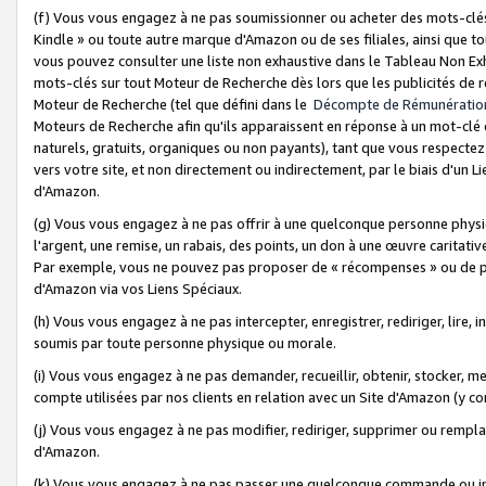
(f) Vous vous engagez à ne pas soumissionner ou acheter des mots-clés,
Kindle » ou toute autre marque d'Amazon ou de ses filiales, ainsi que t
vous pouvez consulter une liste non exhaustive dans le Tableau Non Ex
mots-clés sur tout Moteur de Recherche dès lors que les publicités de 
Moteur de Recherche (tel que défini dans le
Décompte de Rémunératio
Moteurs de Recherche afin qu'ils apparaissent en réponse à un mot-clé o
naturels, gratuits, organiques ou non payants), tant que vous respectez 
vers votre site, et non directement ou indirectement, par le biais d'un Li
d'Amazon.
(g) Vous vous engagez à ne pas offrir à une quelconque personne physi
l'argent, une remise, un rabais, des points, un don à une œuvre caritativ
Par exemple, vous ne pouvez pas proposer de « récompenses » ou de p
d'Amazon via vos Liens Spéciaux.
(h) Vous vous engagez à ne pas intercepter, enregistrer, rediriger, lire
soumis par toute personne physique ou morale.
(i) Vous vous engagez à ne pas demander, recueillir, obtenir, stocker, 
compte utilisées par nos clients en relation avec un Site d'Amazon (y c
(j) Vous vous engagez à ne pas modifier, rediriger, supprimer ou rempla
d'Amazon.
(k) Vous vous engagez à ne pas passer une quelconque commande ou init