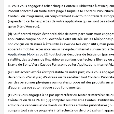
iii. Vous vous engagez à relier chaque Contenu Publicitaire à et uniqu
Produit concerné ou toute autre page à laquelle le Contenu Publicitaire
Contenu du Programme, ou conjointement avec tout Contenu du Programm
(cependant, certaines parties de votre application qui ne sont pas étroi
qu'un Site d'Amazon).
(d) Sauf accord exprès écrit préalable de notre part, vous vous engagez à
application conçue pour ou destinée à être utilisée sur les téléphones p
non conçus ou destinés à être utilisés avec de tels dispositifs, mais pouv
appareils mobiles accessible via un navigateur Internet sur une tablett
Applications Mobiles
ou (3) tout boîtier décodeur de télévision (par ex
satellite, des lecteurs de flux vidéo en continu, des lecteurs Blu-ray o
Bravia de Sony, Viera Cast de Panasonic ou les Applications Internet Viz
(e) Sauf accord exprès écrit préalable de notre part, vous vous engagez 
de regroup, d'analyser, d'extraire ou de redéfinir tout Contenu Publicitai
par des personnes physiques ou morales proposant des produits sur un
d’apprentissage automatique et ou fondamental.
(f) Vous vous engagez à ne pas (i)interférer ou tenter d'interférer de 
Créateurs ou de la PA API ; (ii) compiler ou utiliser le Contenu Publicita
sollicité de vendeurs et de clients ou d'autres activités publicitaires ; ou (
compris tout avis de propriété intellectuelle ou de droit exclusif, appar