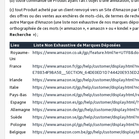
(b) toute commande de Produit ayant fait l'objet d'une annulation, d'u
(c) tout Produit acheté par un client renvoyé vers un Site d'Amazon par
des offres ou des ventes aux enchères de mots-clés, de termes de reche
autre Marque d'Amazon (une liste non exhaustive de nos marques déposée
orthographiée de ces mots (« ammazon », « amaozn » ou « kindel » par
Recherche
») ;
Lieu
Liste Non Exhaustive de Marques Déposées
Royaume-
https://www.amazon.co.uk/gp/feature.html?ie=UTF8&
Uni
France
https://www.amazon.fr/gp/help/customer/display.ht
E78834F9BA58__SECTION_64DE0ED1D744420E933ED
Irlande
https://www.amazon.ie/gp/help/customer/display.htm
Italie
https://www.amazon.it/gp/help/customer/display.html
Pays-Bas
https://www.amazon.nl/gp/help/customer/display.html
Espagne
https://www.amazon.es/gp/help/customer/display.html
Allemagne
https://www.amazon.de/gp/help/customer/display.htm
Suède
https://www.amazon.se/gp/help/customer/display.htm
Pologne
https://www.amazon.pl/gp/help/customer/display.html
Belgique
https://www.amazon.com.be/gp/help/customer/displa