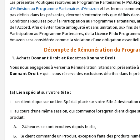
Les présentes Politiques relatives au Programme Partenaires («
Politi
d’Adhésion au Programme Partenaires d'Amazon
et les termes commenç
pas définis dans les présentes, devront s'entendre tels que définis dans 
Conditions Requises pour la Participation au Programme Partenaires, ai
de l'Accord. Afin d’éviter toute ambiguïté et sans limitation, aux fins de
Participation au Programme Partenaires, de la Licence PI du Programme 
Amazon sera considérée comme la violation d’une obligation essentielle
Décompte de Rémunération du Program
1. Achats Donnant Droit et Recettes Donnant Droit
Nous nous engageons à verser la Rémunération Standard, présentée à l
Donnant Droit
» qui – sous réserve des exclusions décrites dans le p
(a) Lien spécial sur votre Site :
i. un client clique sur un Lien Spécial placé sur votre Site à destination
ii. au cours d'une même session, qui commence lorsqu'un client clique s
produit :
A. 24 heures se sont écoulées depuis le clic,
B. le client commande un Produit, exception faite des produits numéri