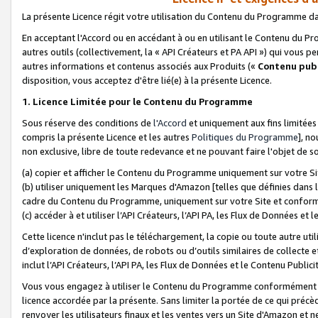
La présente Licence régit votre utilisation du Contenu du Programme d
En acceptant l'Accord ou en accédant à ou en utilisant le Contenu du P
autres outils (collectivement, la «
API Créateurs et PA API
») qui vous pe
autres informations et contenus associés aux Produits («
Contenu publ
disposition, vous acceptez d'être lié(e) à la présente Licence.
1. Licence Limitée pour le Contenu du Programme
Sous réserve des conditions de
l'Accord
et uniquement aux fins limitées
compris la présente Licence et les autres
Politiques du Programme
], n
non exclusive, libre de toute redevance et ne pouvant faire l'objet de so
(a) copier et afficher le Contenu du Programme uniquement sur votre Si
(b) utiliser uniquement les Marques d'Amazon [telles que définies dans 
cadre du Contenu du Programme, uniquement sur votre Site et confo
(c) accéder à et utiliser l’API Créateurs, l’API PA, les Flux de Données e
Cette licence n'inclut pas le téléchargement, la copie ou toute autre util
d’exploration de données, de robots ou d’outils similaires de collecte
inclut l’API Créateurs, l’API PA, les Flux de Données et le Contenu Publici
Vous vous engagez à utiliser le Contenu du Programme conformément a
licence accordée par la présente. Sans limiter la portée de ce qui pré
renvoyer les utilisateurs finaux et les ventes vers un Site d'Amazon et