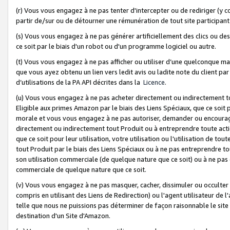
(r) Vous vous engagez à ne pas tenter d'intercepter ou de rediriger (y comp
partir de/sur ou de détourner une rémunération de tout site participa
(s) Vous vous engagez à ne pas générer artificiellement des clics ou de
ce soit par le biais d'un robot ou d'un programme logiciel ou autre.
(t) Vous vous engagez à ne pas afficher ou utiliser d’une quelconque man
que vous ayez obtenu un lien vers ledit avis ou ladite note du client par
d’utilisations de la PA API décrites dans la
Licence
.
(u) Vous vous engagez à ne pas acheter directement ou indirectement t
Eligible aux primes Amazon par le biais des Liens Spéciaux, que ce soit 
morale et vous vous engagez à ne pas autoriser, demander ou encourager
directement ou indirectement tout Produit ou à entreprendre toute acti
que ce soit pour leur utilisation, votre utilisation ou l'utilisation de
tout Produit par le biais des Liens Spéciaux ou à ne pas entreprendre t
son utilisation commerciale (de quelque nature que ce soit) ou à ne pas o
commerciale de quelque nature que ce soit.
(v) Vous vous engagez à ne pas masquer, cacher, dissimuler ou occulter 
compris en utilisant des Liens de Redirection) ou l'agent utilisateur de 
telle que nous ne puissions pas déterminer de façon raisonnable le site ou
destination d'un Site d'Amazon.