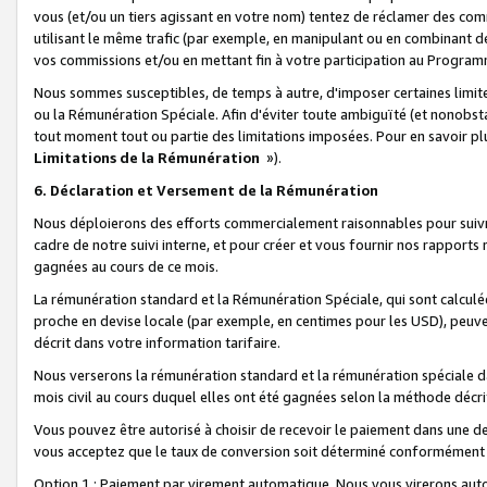
vous (et/ou un tiers agissant en votre nom) tentez de réclamer des c
utilisant le même trafic (par exemple, en manipulant ou en combinant 
vos commissions et/ou en mettant fin à votre participation au Progra
Nous sommes susceptibles, de temps à autre, d'imposer certaines limit
ou la Rémunération Spéciale. Afin d'éviter toute ambiguïté (et nonobst
tout moment tout ou partie des limitations imposées. Pour en savoir plus
Limitations de la Rémunération
»).
6. Déclaration et Versement de la Rémunération
Nous déploierons des efforts commercialement raisonnables pour suivr
cadre de notre suivi interne, et pour créer et vous fournir nos rapport
gagnées au cours de ce mois.
La rémunération standard et la Rémunération Spéciale, qui sont calcul
proche en devise locale (par exemple, en centimes pour les USD), peuve
décrit dans votre information tarifaire.
Nous verserons la rémunération standard et la rémunération spéciale da
mois civil au cours duquel elles ont été gagnées selon la méthode décr
Vous pouvez être autorisé à choisir de recevoir le paiement dans une dev
vous acceptez que le taux de conversion soit déterminé conformément
Option 1 : Paiement par virement automatique.
Nous vous virerons aut