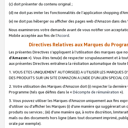
(c) doit présenter du contenu original ;
(d) ne doit pas imiter les fonctionnalités de l'application shopping d'Am
(e) ne doit pas héberger ou afficher des pages web d'Amazon dans de
Nous examinerons votre demande avant de vous notifier son acceptatio
Mobile acceptée aux fins de l'
Accord
.
Directives Relatives aux Marques du Progra
Les présentes Directives s'appliquent à l'utilisation des marques que
d'Amazon
»). Vous êtes tenu(e) de respecter scrupuleusement et à tou
aux présentes Directives entraînera la résiliation automatique de toute
1. VOUS ETES UNIQUEMENT AUTORISE(E) A UTILISER LES MARQUES D'
DES PRODUITS SUR UN SITE D'AMAZON A L'AIDE D'UN LIEN SPECIAL 
2. Votre utilisation des Marques d'Amazon doit (i) respecter la dernière
Programme (tels que définis dans le «
Décompte de rémunération
»).
3. Vous pouvez utiliser les Marques d'Amazon uniquement aux fins expr
d'utiliser ou d'afficher les Marques (i) d’une manière qui suggérerait un
produits ou services ; (iii) d’une manière qui, à notre discrétion, limit
mails ou des documents hors ligne (dans tout document imprimé, publip
orale par exemple).