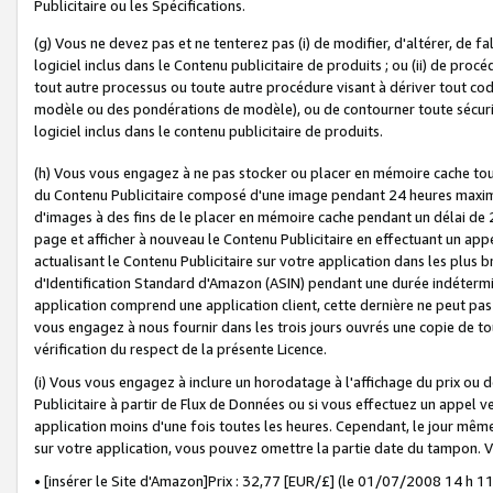
Publicitaire ou les Spécifications.
(g) Vous ne devez pas et ne tenterez pas (i) de modifier, d'altérer, de f
logiciel inclus dans le Contenu publicitaire de produits ; ou (ii) de proc
tout autre processus ou toute autre procédure visant à dériver tout c
modèle ou des pondérations de modèle), ou de contourner toute sécurité a
logiciel inclus dans le contenu publicitaire de produits.
(h) Vous vous engagez à ne pas stocker ou placer en mémoire cache tou
du Contenu Publicitaire composé d'une image pendant 24 heures maxim
d'images à des fins de le placer en mémoire cache pendant un délai de
page et afficher à nouveau le Contenu Publicitaire en effectuant un app
actualisant le Contenu Publicitaire sur votre application dans les plus 
d'Identification Standard d'Amazon (ASIN) pendant une durée indéterminé
application comprend une application client, cette dernière ne peut pa
vous engagez à nous fournir dans les trois jours ouvrés une copie de tou
vérification du respect de la présente Licence.
(i) Vous vous engagez à inclure un horodatage à l'affichage du prix ou 
Publicitaire à partir de Flux de Données ou si vous effectuez un appel ve
application moins d'une fois toutes les heures. Cependant, le jour même
sur votre application, vous pouvez omettre la partie date du tampon.
• [insérer le Site d'Amazon]Prix : 32,77 [EUR/£] (le 01/07/2008 14 h 11 