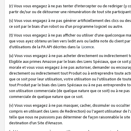
(r) Vous vous engagez à ne pas tenter d'intercepter ou de rediriger (y comp
partir de/sur ou de détourner une rémunération de tout site participa
(s) Vous vous engagez à ne pas générer artificiellement des clics ou de
ce soit par le biais d'un robot ou d'un programme logiciel ou autre.
(t) Vous vous engagez à ne pas afficher ou utiliser d’une quelconque man
que vous ayez obtenu un lien vers ledit avis ou ladite note du client par
d’utilisations de la PA API décrites dans la
Licence
.
(u) Vous vous engagez à ne pas acheter directement ou indirectement t
Eligible aux primes Amazon par le biais des Liens Spéciaux, que ce soit 
morale et vous vous engagez à ne pas autoriser, demander ou encourager
directement ou indirectement tout Produit ou à entreprendre toute acti
que ce soit pour leur utilisation, votre utilisation ou l'utilisation de
tout Produit par le biais des Liens Spéciaux ou à ne pas entreprendre t
son utilisation commerciale (de quelque nature que ce soit) ou à ne pas o
commerciale de quelque nature que ce soit.
(v) Vous vous engagez à ne pas masquer, cacher, dissimuler ou occulter 
compris en utilisant des Liens de Redirection) ou l'agent utilisateur de 
telle que nous ne puissions pas déterminer de façon raisonnable le site ou
destination d'un Site d'Amazon.