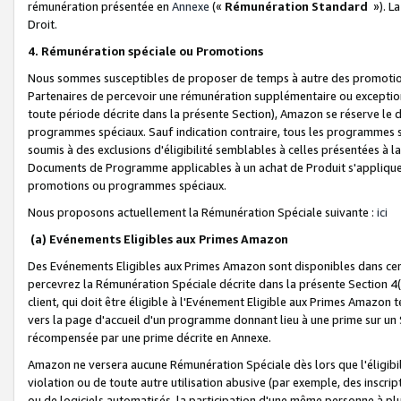
rémunération présentée en
Annexe
(«
Rémunération Standard
»). L
Droit.
4. Rémunération spéciale ou Promotions
Nous sommes susceptibles de proposer de temps à autre des promotion
Partenaires de percevoir une rémunération supplémentaire ou exceptio
toute période décrite dans la présente Section), Amazon se réserve le
programmes spéciaux. Sauf indication contraire, tous les programmes s
soumis à des exclusions d'éligibilité semblables à celles présentées à 
Documents de Programme applicables à un achat de Produit s'appliquera
promotions ou programmes spéciaux.
Nous proposons actuellement la Rémunération Spéciale suivante :
ici
(a) Evénements Eligibles aux Primes Amazon
Des Evénements Eligibles aux Primes Amazon sont disponibles dans cer
percevrez la Rémunération Spéciale décrite dans la présente Section 4(
client, qui doit être éligible à l'Evénement Eligible aux Primes Amazon te
vers la page d'accueil d'un programme donnant lieu à une prime sur un Si
récompensée par une prime décrite en Annexe.
Amazon ne versera aucune Rémunération Spéciale dès lors que l'éligibi
violation ou de toute autre utilisation abusive (par exemple, des inscrip
ou de logiciels automatisés, la participation d'une même personne à p