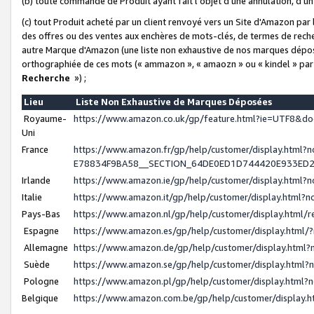
(b) toute commande de Produit ayant fait l'objet d'une annulation, d'u
(c) tout Produit acheté par un client renvoyé vers un Site d'Amazon par
des offres ou des ventes aux enchères de mots-clés, de termes de reche
autre Marque d'Amazon (une liste non exhaustive de nos marques déposée
orthographiée de ces mots (« ammazon », « amaozn » ou « kindel » par
Recherche
») ;
Lieu
Liste Non Exhaustive de Marques Déposées
Royaume-
https://www.amazon.co.uk/gp/feature.html?ie=UTF8&
Uni
France
https://www.amazon.fr/gp/help/customer/display.ht
E78834F9BA58__SECTION_64DE0ED1D744420E933ED
Irlande
https://www.amazon.ie/gp/help/customer/display.htm
Italie
https://www.amazon.it/gp/help/customer/display.html
Pays-Bas
https://www.amazon.nl/gp/help/customer/display.html
Espagne
https://www.amazon.es/gp/help/customer/display.html
Allemagne
https://www.amazon.de/gp/help/customer/display.htm
Suède
https://www.amazon.se/gp/help/customer/display.htm
Pologne
https://www.amazon.pl/gp/help/customer/display.html
Belgique
https://www.amazon.com.be/gp/help/customer/displa