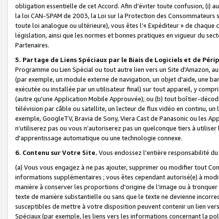
obligation essentielle de cet Accord. Afin d’éviter toute confusion, (i) a
la loi CAN-SPAM de 2003, la Loi sur la Protection des Consommateurs s
toute loi analogue ou ultérieure), vous êtes l’« Expéditeur » de chaque 
législation, ainsi que les normes et bonnes pratiques en vigueur du s
Partenaires.
5. Partage de Liens Spéciaux par le Biais de Logiciels et de Pér
Programme ou Lien Spécial ou tout autre lien vers un Site d'Amazon, au su
(par exemple, un module externe de navigation, un objet d'aide, une ba
exécutée ou installée par un utilisateur final) sur tout appareil, y comp
(autre qu'une Application Mobile Approuvée); ou (b) tout boîtier-décod
télévision par câble ou satellite, un lecteur de flux vidéo en continu, un
exemple, GoogleTV, Bravia de Sony, Viera Cast de Panasonic ou les Appli
n’utiliserez pas ou vous n’autoriserez pas un quelconque tiers à utili
d'apprentissage automatique ou une technologie connexe.
6. Contenu sur Votre Site.
Vous endossez l'entière responsabilité du
(a) Vous vous engagez à ne pas ajouter, supprimer ou modifier tout Co
informations supplémentaires ; vous êtes cependant autorisé(e) à modi
manière à conserver les proportions d’origine de l’image ou à tronquer
texte de manière substantielle ou sans que le texte ne devienne incorr
susceptibles de mettre à votre disposition peuvent contenir un lien ver
Spéciaux (par exemple, les liens vers les informations concernant la poli