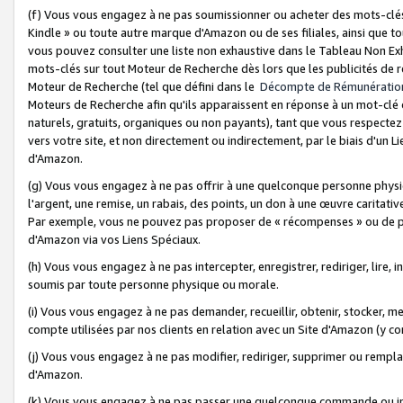
(f) Vous vous engagez à ne pas soumissionner ou acheter des mots-clés,
Kindle » ou toute autre marque d'Amazon ou de ses filiales, ainsi que t
vous pouvez consulter une liste non exhaustive dans le Tableau Non Ex
mots-clés sur tout Moteur de Recherche dès lors que les publicités de 
Moteur de Recherche (tel que défini dans le
Décompte de Rémunératio
Moteurs de Recherche afin qu'ils apparaissent en réponse à un mot-clé o
naturels, gratuits, organiques ou non payants), tant que vous respectez 
vers votre site, et non directement ou indirectement, par le biais d'un Li
d'Amazon.
(g) Vous vous engagez à ne pas offrir à une quelconque personne physi
l'argent, une remise, un rabais, des points, un don à une œuvre caritativ
Par exemple, vous ne pouvez pas proposer de « récompenses » ou de p
d'Amazon via vos Liens Spéciaux.
(h) Vous vous engagez à ne pas intercepter, enregistrer, rediriger, lire
soumis par toute personne physique ou morale.
(i) Vous vous engagez à ne pas demander, recueillir, obtenir, stocker, 
compte utilisées par nos clients en relation avec un Site d'Amazon (y c
(j) Vous vous engagez à ne pas modifier, rediriger, supprimer ou rempla
d'Amazon.
(k) Vous vous engagez à ne pas passer une quelconque commande ou init