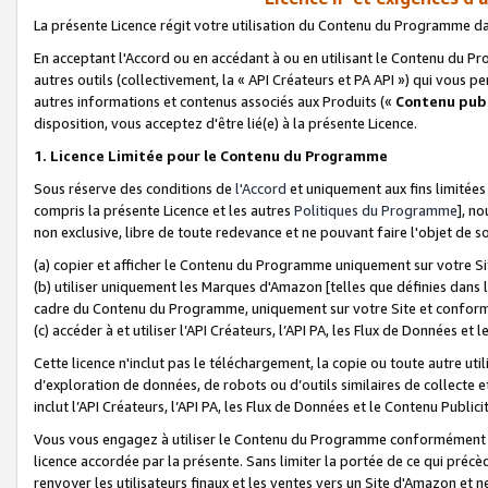
La présente Licence régit votre utilisation du Contenu du Programme d
En acceptant l'Accord ou en accédant à ou en utilisant le Contenu du P
autres outils (collectivement, la «
API Créateurs et PA API
») qui vous pe
autres informations et contenus associés aux Produits («
Contenu publ
disposition, vous acceptez d'être lié(e) à la présente Licence.
1. Licence Limitée pour le Contenu du Programme
Sous réserve des conditions de
l'Accord
et uniquement aux fins limitées
compris la présente Licence et les autres
Politiques du Programme
], n
non exclusive, libre de toute redevance et ne pouvant faire l'objet de so
(a) copier et afficher le Contenu du Programme uniquement sur votre Si
(b) utiliser uniquement les Marques d'Amazon [telles que définies dans 
cadre du Contenu du Programme, uniquement sur votre Site et confo
(c) accéder à et utiliser l’API Créateurs, l’API PA, les Flux de Données e
Cette licence n'inclut pas le téléchargement, la copie ou toute autre util
d’exploration de données, de robots ou d’outils similaires de collecte
inclut l’API Créateurs, l’API PA, les Flux de Données et le Contenu Publici
Vous vous engagez à utiliser le Contenu du Programme conformément a
licence accordée par la présente. Sans limiter la portée de ce qui pré
renvoyer les utilisateurs finaux et les ventes vers un Site d'Amazon et