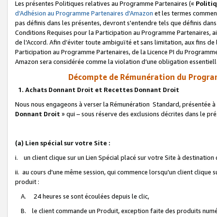
Les présentes Politiques relatives au Programme Partenaires («
Politi
d’Adhésion au Programme Partenaires d'Amazon
et les termes commenç
pas définis dans les présentes, devront s'entendre tels que définis dans 
Conditions Requises pour la Participation au Programme Partenaires, ai
de l'Accord. Afin d’éviter toute ambiguïté et sans limitation, aux fins de
Participation au Programme Partenaires, de la Licence PI du Programme 
Amazon sera considérée comme la violation d’une obligation essentielle
Décompte de Rémunération du Program
1. Achats Donnant Droit et Recettes Donnant Droit
Nous nous engageons à verser la Rémunération Standard, présentée à l
Donnant Droit
» qui – sous réserve des exclusions décrites dans le p
(a) Lien spécial sur votre Site :
i. un client clique sur un Lien Spécial placé sur votre Site à destination
ii. au cours d'une même session, qui commence lorsqu'un client clique s
produit :
A. 24 heures se sont écoulées depuis le clic,
B. le client commande un Produit, exception faite des produits numéri