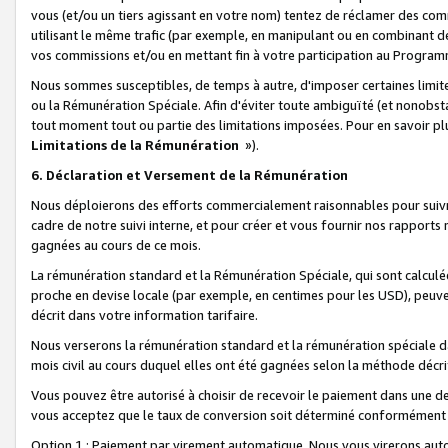
vous (et/ou un tiers agissant en votre nom) tentez de réclamer des c
utilisant le même trafic (par exemple, en manipulant ou en combinant 
vos commissions et/ou en mettant fin à votre participation au Progra
Nous sommes susceptibles, de temps à autre, d'imposer certaines limit
ou la Rémunération Spéciale. Afin d'éviter toute ambiguïté (et nonobst
tout moment tout ou partie des limitations imposées. Pour en savoir plus
Limitations de la Rémunération
»).
6. Déclaration et Versement de la Rémunération
Nous déploierons des efforts commercialement raisonnables pour suivr
cadre de notre suivi interne, et pour créer et vous fournir nos rapport
gagnées au cours de ce mois.
La rémunération standard et la Rémunération Spéciale, qui sont calcul
proche en devise locale (par exemple, en centimes pour les USD), peuve
décrit dans votre information tarifaire.
Nous verserons la rémunération standard et la rémunération spéciale da
mois civil au cours duquel elles ont été gagnées selon la méthode décr
Vous pouvez être autorisé à choisir de recevoir le paiement dans une dev
vous acceptez que le taux de conversion soit déterminé conformément
Option 1 : Paiement par virement automatique.
Nous vous virerons aut