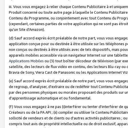
iii. Vous vous engagez à relier chaque Contenu Publicitaire à et uniqu
Produit concerné ou toute autre page à laquelle le Contenu Publicitaire
Contenu du Programme, ou conjointement avec tout Contenu du Programm
(cependant, certaines parties de votre application qui ne sont pas étroi
qu'un Site d'Amazon).
(d) Sauf accord exprès écrit préalable de notre part, vous vous engagez à
application conçue pour ou destinée à être utilisée sur les téléphones p
non conçus ou destinés à être utilisés avec de tels dispositifs, mais pouv
appareils mobiles accessible via un navigateur Internet sur une tablett
Applications Mobiles
ou (3) tout boîtier décodeur de télévision (par ex
satellite, des lecteurs de flux vidéo en continu, des lecteurs Blu-ray o
Bravia de Sony, Viera Cast de Panasonic ou les Applications Internet Viz
(e) Sauf accord exprès écrit préalable de notre part, vous vous engagez 
de regroup, d'analyser, d'extraire ou de redéfinir tout Contenu Publicitai
par des personnes physiques ou morales proposant des produits sur un
d’apprentissage automatique et ou fondamental.
(f) Vous vous engagez à ne pas (i)interférer ou tenter d'interférer de 
Créateurs ou de la PA API ; (ii) compiler ou utiliser le Contenu Publicita
sollicité de vendeurs et de clients ou d'autres activités publicitaires ; ou (
compris tout avis de propriété intellectuelle ou de droit exclusif, appar