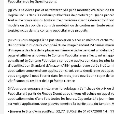
Publicitaire ou les Spécifications.
(g) Vous ne devez pas et ne tenterez pas (i) de modifier, d'altérer, de f
logiciel inclus dans le Contenu publicitaire de produits ; ou (ii) de proc
tout autre processus ou toute autre procédure visant à dériver tout c
modèle ou des pondérations de modèle), ou de contourner toute sécurité a
logiciel inclus dans le contenu publicitaire de produits.
(h) Vous vous engagez à ne pas stocker ou placer en mémoire cache tou
du Contenu Publicitaire composé d'une image pendant 24 heures maxim
d'images à des fins de le placer en mémoire cache pendant un délai de
page et afficher à nouveau le Contenu Publicitaire en effectuant un app
actualisant le Contenu Publicitaire sur votre application dans les plus 
d'Identification Standard d'Amazon (ASIN) pendant une durée indéterminé
application comprend une application client, cette dernière ne peut pa
vous engagez à nous fournir dans les trois jours ouvrés une copie de tou
vérification du respect de la présente Licence.
(i) Vous vous engagez à inclure un horodatage à l'affichage du prix ou 
Publicitaire à partir de Flux de Données ou si vous effectuez un appel ve
application moins d'une fois toutes les heures. Cependant, le jour même
sur votre application, vous pouvez omettre la partie date du tampon.
• [insérer le Site d'Amazon]Prix : 32,77 [EUR/£] (le 01/07/2008 14 h 11 