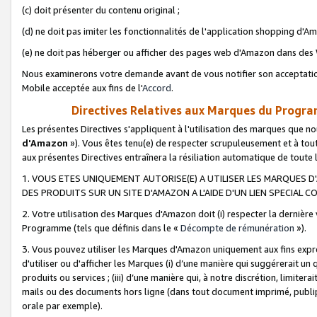
(c) doit présenter du contenu original ;
(d) ne doit pas imiter les fonctionnalités de l'application shopping d'Am
(e) ne doit pas héberger ou afficher des pages web d'Amazon dans de
Nous examinerons votre demande avant de vous notifier son acceptatio
Mobile acceptée aux fins de l'
Accord
.
Directives Relatives aux Marques du Progra
Les présentes Directives s'appliquent à l'utilisation des marques que
d'Amazon
»). Vous êtes tenu(e) de respecter scrupuleusement et à tou
aux présentes Directives entraînera la résiliation automatique de toute
1. VOUS ETES UNIQUEMENT AUTORISE(E) A UTILISER LES MARQUES D'
DES PRODUITS SUR UN SITE D'AMAZON A L'AIDE D'UN LIEN SPECIAL 
2. Votre utilisation des Marques d'Amazon doit (i) respecter la dernière
Programme (tels que définis dans le «
Décompte de rémunération
»).
3. Vous pouvez utiliser les Marques d'Amazon uniquement aux fins expr
d'utiliser ou d'afficher les Marques (i) d’une manière qui suggérerait un
produits ou services ; (iii) d’une manière qui, à notre discrétion, limit
mails ou des documents hors ligne (dans tout document imprimé, publip
orale par exemple).