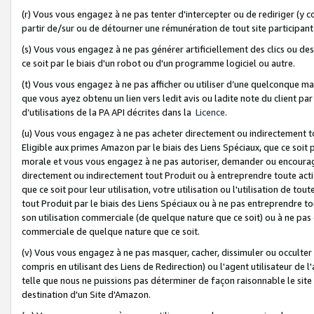
(r) Vous vous engagez à ne pas tenter d'intercepter ou de rediriger (y comp
partir de/sur ou de détourner une rémunération de tout site participa
(s) Vous vous engagez à ne pas générer artificiellement des clics ou de
ce soit par le biais d'un robot ou d'un programme logiciel ou autre.
(t) Vous vous engagez à ne pas afficher ou utiliser d’une quelconque man
que vous ayez obtenu un lien vers ledit avis ou ladite note du client par
d’utilisations de la PA API décrites dans la
Licence
.
(u) Vous vous engagez à ne pas acheter directement ou indirectement t
Eligible aux primes Amazon par le biais des Liens Spéciaux, que ce soit 
morale et vous vous engagez à ne pas autoriser, demander ou encourager
directement ou indirectement tout Produit ou à entreprendre toute acti
que ce soit pour leur utilisation, votre utilisation ou l'utilisation de
tout Produit par le biais des Liens Spéciaux ou à ne pas entreprendre t
son utilisation commerciale (de quelque nature que ce soit) ou à ne pas o
commerciale de quelque nature que ce soit.
(v) Vous vous engagez à ne pas masquer, cacher, dissimuler ou occulter 
compris en utilisant des Liens de Redirection) ou l'agent utilisateur de 
telle que nous ne puissions pas déterminer de façon raisonnable le site ou
destination d'un Site d'Amazon.