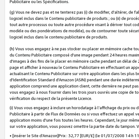
Publicitaire ou les Spécifications.
(g) Vous ne devez pas et ne tenterez pas (i) de modifier, d'altérer, de f
logiciel inclus dans le Contenu publicitaire de produits ; ou (ii) de proc
tout autre processus ou toute autre procédure visant à dériver tout c
modèle ou des pondérations de modèle), ou de contourner toute sécurité a
logiciel inclus dans le contenu publicitaire de produits.
(h) Vous vous engagez à ne pas stocker ou placer en mémoire cache tou
du Contenu Publicitaire composé d'une image pendant 24 heures maxim
d'images à des fins de le placer en mémoire cache pendant un délai de
page et afficher à nouveau le Contenu Publicitaire en effectuant un app
actualisant le Contenu Publicitaire sur votre application dans les plus 
d'Identification Standard d'Amazon (ASIN) pendant une durée indéterminé
application comprend une application client, cette dernière ne peut pa
vous engagez à nous fournir dans les trois jours ouvrés une copie de tou
vérification du respect de la présente Licence.
(i) Vous vous engagez à inclure un horodatage à l'affichage du prix ou 
Publicitaire à partir de Flux de Données ou si vous effectuez un appel ve
application moins d'une fois toutes les heures. Cependant, le jour même
sur votre application, vous pouvez omettre la partie date du tampon.
• [insérer le Site d'Amazon]Prix : 32,77 [EUR/£] (le 01/07/2008 14 h 11 