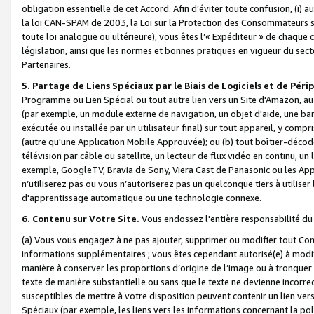
obligation essentielle de cet Accord. Afin d’éviter toute confusion, (i) a
la loi CAN-SPAM de 2003, la Loi sur la Protection des Consommateurs s
toute loi analogue ou ultérieure), vous êtes l’« Expéditeur » de chaque 
législation, ainsi que les normes et bonnes pratiques en vigueur du s
Partenaires.
5. Partage de Liens Spéciaux par le Biais de Logiciels et de Pér
Programme ou Lien Spécial ou tout autre lien vers un Site d'Amazon, au su
(par exemple, un module externe de navigation, un objet d'aide, une ba
exécutée ou installée par un utilisateur final) sur tout appareil, y comp
(autre qu'une Application Mobile Approuvée); ou (b) tout boîtier-décod
télévision par câble ou satellite, un lecteur de flux vidéo en continu, un
exemple, GoogleTV, Bravia de Sony, Viera Cast de Panasonic ou les Appli
n’utiliserez pas ou vous n’autoriserez pas un quelconque tiers à utili
d'apprentissage automatique ou une technologie connexe.
6. Contenu sur Votre Site.
Vous endossez l'entière responsabilité du
(a) Vous vous engagez à ne pas ajouter, supprimer ou modifier tout Co
informations supplémentaires ; vous êtes cependant autorisé(e) à modi
manière à conserver les proportions d’origine de l’image ou à tronquer
texte de manière substantielle ou sans que le texte ne devienne incorr
susceptibles de mettre à votre disposition peuvent contenir un lien ver
Spéciaux (par exemple, les liens vers les informations concernant la poli