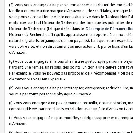
(f) Vous vous engagez à ne pas soumissionner ou acheter des mots-clés,
Kindle » ou toute autre marque d'Amazon ou de ses filiales, ainsi que t
vous pouvez consulter une liste non exhaustive dans le Tableau Non Ex
mots-clés sur tout Moteur de Recherche dès lors que les publicités de 
Moteur de Recherche (tel que défini dans le
Décompte de Rémunératio
Moteurs de Recherche afin qu'ils apparaissent en réponse à un mot-clé o
naturels, gratuits, organiques ou non payants), tant que vous respectez 
vers votre site, et non directement ou indirectement, par le biais d'un Li
d'Amazon.
(g) Vous vous engagez à ne pas offrir à une quelconque personne physi
l'argent, une remise, un rabais, des points, un don à une œuvre caritativ
Par exemple, vous ne pouvez pas proposer de « récompenses » ou de p
d'Amazon via vos Liens Spéciaux.
(h) Vous vous engagez à ne pas intercepter, enregistrer, rediriger, lire
soumis par toute personne physique ou morale.
(i) Vous vous engagez à ne pas demander, recueillir, obtenir, stocker, 
compte utilisées par nos clients en relation avec un Site d'Amazon (y c
(j) Vous vous engagez à ne pas modifier, rediriger, supprimer ou rempla
d'Amazon.
(k) Vous vous engagez à ne pas passer une quelconque commande ou init