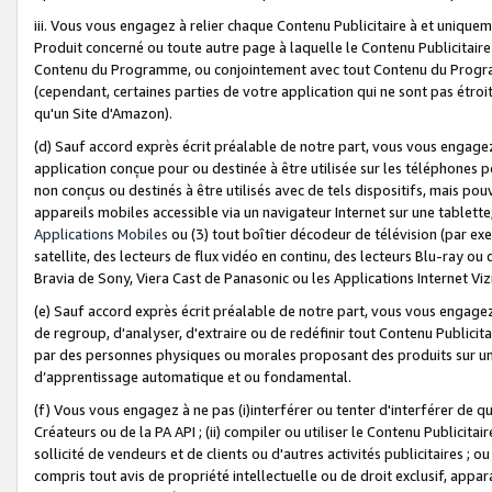
iii. Vous vous engagez à relier chaque Contenu Publicitaire à et uniqu
Produit concerné ou toute autre page à laquelle le Contenu Publicitaire
Contenu du Programme, ou conjointement avec tout Contenu du Programm
(cependant, certaines parties de votre application qui ne sont pas étroi
qu'un Site d'Amazon).
(d) Sauf accord exprès écrit préalable de notre part, vous vous engagez à
application conçue pour ou destinée à être utilisée sur les téléphones p
non conçus ou destinés à être utilisés avec de tels dispositifs, mais pouv
appareils mobiles accessible via un navigateur Internet sur une tablett
Applications Mobiles
ou (3) tout boîtier décodeur de télévision (par ex
satellite, des lecteurs de flux vidéo en continu, des lecteurs Blu-ray o
Bravia de Sony, Viera Cast de Panasonic ou les Applications Internet Viz
(e) Sauf accord exprès écrit préalable de notre part, vous vous engagez 
de regroup, d'analyser, d'extraire ou de redéfinir tout Contenu Publicitai
par des personnes physiques ou morales proposant des produits sur un
d’apprentissage automatique et ou fondamental.
(f) Vous vous engagez à ne pas (i)interférer ou tenter d'interférer de 
Créateurs ou de la PA API ; (ii) compiler ou utiliser le Contenu Publicita
sollicité de vendeurs et de clients ou d'autres activités publicitaires ; ou (
compris tout avis de propriété intellectuelle ou de droit exclusif, appar