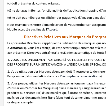
(c) doit présenter du contenu original ;
(d) ne doit pas imiter les fonctionnalités de l'application shopping d'Am
(e) ne doit pas héberger ou afficher des pages web d'Amazon dans de
Nous examinerons votre demande avant de vous notifier son acceptatio
Mobile acceptée aux fins de l'
Accord
.
Directives Relatives aux Marques du Progra
Les présentes Directives s'appliquent à l'utilisation des marques que
d'Amazon
»). Vous êtes tenu(e) de respecter scrupuleusement et à tou
aux présentes Directives entraînera la résiliation automatique de toute
1. VOUS ETES UNIQUEMENT AUTORISE(E) A UTILISER LES MARQUES D'
DES PRODUITS SUR UN SITE D'AMAZON A L'AIDE D'UN LIEN SPECIAL 
2. Votre utilisation des Marques d'Amazon doit (i) respecter la dernière
Programme (tels que définis dans le «
Décompte de rémunération
»).
3. Vous pouvez utiliser les Marques d'Amazon uniquement aux fins expr
d'utiliser ou d'afficher les Marques (i) d’une manière qui suggérerait un
produits ou services ; (iii) d’une manière qui, à notre discrétion, limit
mails ou des documents hors ligne (dans tout document imprimé, publip
orale par exemple).