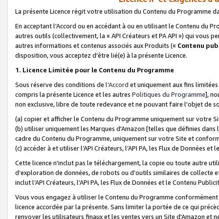
La présente Licence régit votre utilisation du Contenu du Programme d
En acceptant l'Accord ou en accédant à ou en utilisant le Contenu du P
autres outils (collectivement, la «
API Créateurs et PA API
») qui vous pe
autres informations et contenus associés aux Produits («
Contenu publ
disposition, vous acceptez d'être lié(e) à la présente Licence.
1. Licence Limitée pour le Contenu du Programme
Sous réserve des conditions de
l'Accord
et uniquement aux fins limitées
compris la présente Licence et les autres
Politiques du Programme
], n
non exclusive, libre de toute redevance et ne pouvant faire l'objet de so
(a) copier et afficher le Contenu du Programme uniquement sur votre Si
(b) utiliser uniquement les Marques d'Amazon [telles que définies dans 
cadre du Contenu du Programme, uniquement sur votre Site et confo
(c) accéder à et utiliser l’API Créateurs, l’API PA, les Flux de Données e
Cette licence n'inclut pas le téléchargement, la copie ou toute autre util
d’exploration de données, de robots ou d’outils similaires de collecte
inclut l’API Créateurs, l’API PA, les Flux de Données et le Contenu Publici
Vous vous engagez à utiliser le Contenu du Programme conformément a
licence accordée par la présente. Sans limiter la portée de ce qui pré
renvoyer les utilisateurs finaux et les ventes vers un Site d'Amazon et