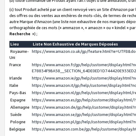
(b) toute commande de Produit ayant fait l'objet d'une annulation, d'u
(c) tout Produit acheté par un client renvoyé vers un Site d'Amazon par
des offres ou des ventes aux enchères de mots-clés, de termes de reche
autre Marque d'Amazon (une liste non exhaustive de nos marques déposée
orthographiée de ces mots (« ammazon », « amaozn » ou « kindel » par
Recherche
») ;
Lieu
Liste Non Exhaustive de Marques Déposées
Royaume-
https://www.amazon.co.uk/gp/feature.html?ie=UTF8&
Uni
France
https://www.amazon.fr/gp/help/customer/display.ht
E78834F9BA58__SECTION_64DE0ED1D744420E933ED
Irlande
https://www.amazon.ie/gp/help/customer/display.htm
Italie
https://www.amazon.it/gp/help/customer/display.html
Pays-Bas
https://www.amazon.nl/gp/help/customer/display.html
Espagne
https://www.amazon.es/gp/help/customer/display.html
Allemagne
https://www.amazon.de/gp/help/customer/display.htm
Suède
https://www.amazon.se/gp/help/customer/display.htm
Pologne
https://www.amazon.pl/gp/help/customer/display.html
Belgique
https://www.amazon.com.be/gp/help/customer/displa