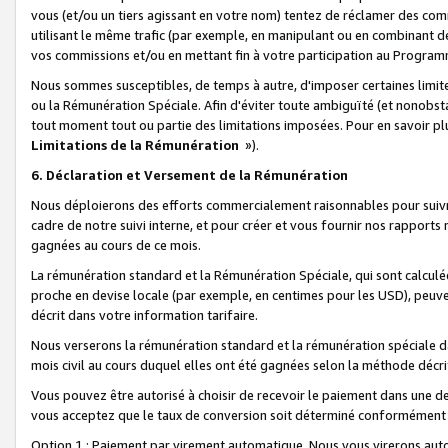
vous (et/ou un tiers agissant en votre nom) tentez de réclamer des c
utilisant le même trafic (par exemple, en manipulant ou en combinant 
vos commissions et/ou en mettant fin à votre participation au Progra
Nous sommes susceptibles, de temps à autre, d'imposer certaines limit
ou la Rémunération Spéciale. Afin d'éviter toute ambiguïté (et nonobst
tout moment tout ou partie des limitations imposées. Pour en savoir plus
Limitations de la Rémunération
»).
6. Déclaration et Versement de la Rémunération
Nous déploierons des efforts commercialement raisonnables pour suivr
cadre de notre suivi interne, et pour créer et vous fournir nos rapport
gagnées au cours de ce mois.
La rémunération standard et la Rémunération Spéciale, qui sont calcul
proche en devise locale (par exemple, en centimes pour les USD), peuve
décrit dans votre information tarifaire.
Nous verserons la rémunération standard et la rémunération spéciale da
mois civil au cours duquel elles ont été gagnées selon la méthode décr
Vous pouvez être autorisé à choisir de recevoir le paiement dans une dev
vous acceptez que le taux de conversion soit déterminé conformément
Option 1 : Paiement par virement automatique.
Nous vous virerons aut