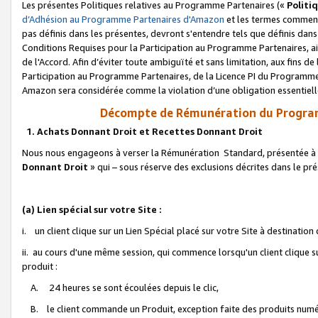
Les présentes Politiques relatives au Programme Partenaires («
Politi
d’Adhésion au Programme Partenaires d'Amazon
et les termes commenç
pas définis dans les présentes, devront s'entendre tels que définis dans 
Conditions Requises pour la Participation au Programme Partenaires, ai
de l'Accord. Afin d’éviter toute ambiguïté et sans limitation, aux fins de
Participation au Programme Partenaires, de la Licence PI du Programme 
Amazon sera considérée comme la violation d’une obligation essentielle
Décompte de Rémunération du Program
1. Achats Donnant Droit et Recettes Donnant Droit
Nous nous engageons à verser la Rémunération Standard, présentée à l
Donnant Droit
» qui – sous réserve des exclusions décrites dans le p
(a) Lien spécial sur votre Site :
i. un client clique sur un Lien Spécial placé sur votre Site à destination
ii. au cours d'une même session, qui commence lorsqu'un client clique s
produit :
A. 24 heures se sont écoulées depuis le clic,
B. le client commande un Produit, exception faite des produits numéri