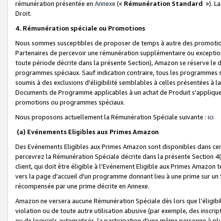
rémunération présentée en
Annexe
(«
Rémunération Standard
»). L
Droit.
4. Rémunération spéciale ou Promotions
Nous sommes susceptibles de proposer de temps à autre des promotion
Partenaires de percevoir une rémunération supplémentaire ou exceptio
toute période décrite dans la présente Section), Amazon se réserve le
programmes spéciaux. Sauf indication contraire, tous les programmes s
soumis à des exclusions d'éligibilité semblables à celles présentées à 
Documents de Programme applicables à un achat de Produit s'appliquera
promotions ou programmes spéciaux.
Nous proposons actuellement la Rémunération Spéciale suivante :
ici
(a) Evénements Eligibles aux Primes Amazon
Des Evénements Eligibles aux Primes Amazon sont disponibles dans cer
percevrez la Rémunération Spéciale décrite dans la présente Section 4(
client, qui doit être éligible à l'Evénement Eligible aux Primes Amazon te
vers la page d'accueil d'un programme donnant lieu à une prime sur un Si
récompensée par une prime décrite en Annexe.
Amazon ne versera aucune Rémunération Spéciale dès lors que l'éligibi
violation ou de toute autre utilisation abusive (par exemple, des inscrip
ou de logiciels automatisés, la participation d'une même personne à p