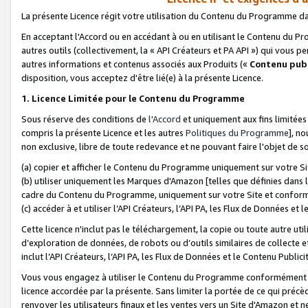
La présente Licence régit votre utilisation du Contenu du Programme d
En acceptant l'Accord ou en accédant à ou en utilisant le Contenu du P
autres outils (collectivement, la «
API Créateurs et PA API
») qui vous pe
autres informations et contenus associés aux Produits («
Contenu publ
disposition, vous acceptez d'être lié(e) à la présente Licence.
1. Licence Limitée pour le Contenu du Programme
Sous réserve des conditions de
l'Accord
et uniquement aux fins limitées
compris la présente Licence et les autres
Politiques du Programme
], n
non exclusive, libre de toute redevance et ne pouvant faire l'objet de so
(a) copier et afficher le Contenu du Programme uniquement sur votre Si
(b) utiliser uniquement les Marques d'Amazon [telles que définies dans 
cadre du Contenu du Programme, uniquement sur votre Site et confo
(c) accéder à et utiliser l’API Créateurs, l’API PA, les Flux de Données e
Cette licence n'inclut pas le téléchargement, la copie ou toute autre util
d’exploration de données, de robots ou d’outils similaires de collecte
inclut l’API Créateurs, l’API PA, les Flux de Données et le Contenu Publici
Vous vous engagez à utiliser le Contenu du Programme conformément a
licence accordée par la présente. Sans limiter la portée de ce qui pré
renvoyer les utilisateurs finaux et les ventes vers un Site d'Amazon et