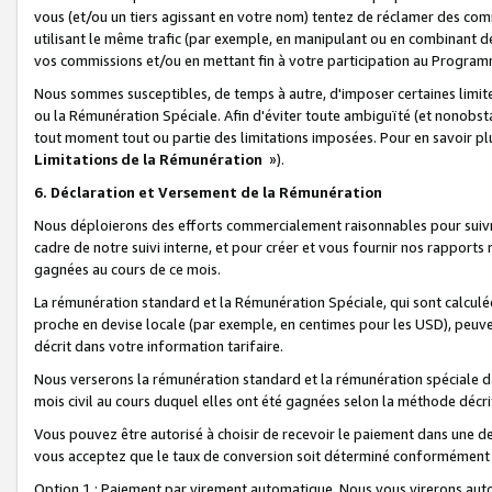
vous (et/ou un tiers agissant en votre nom) tentez de réclamer des c
utilisant le même trafic (par exemple, en manipulant ou en combinant 
vos commissions et/ou en mettant fin à votre participation au Progra
Nous sommes susceptibles, de temps à autre, d'imposer certaines limit
ou la Rémunération Spéciale. Afin d'éviter toute ambiguïté (et nonobst
tout moment tout ou partie des limitations imposées. Pour en savoir plus
Limitations de la Rémunération
»).
6. Déclaration et Versement de la Rémunération
Nous déploierons des efforts commercialement raisonnables pour suivr
cadre de notre suivi interne, et pour créer et vous fournir nos rapport
gagnées au cours de ce mois.
La rémunération standard et la Rémunération Spéciale, qui sont calcul
proche en devise locale (par exemple, en centimes pour les USD), peuve
décrit dans votre information tarifaire.
Nous verserons la rémunération standard et la rémunération spéciale da
mois civil au cours duquel elles ont été gagnées selon la méthode décr
Vous pouvez être autorisé à choisir de recevoir le paiement dans une dev
vous acceptez que le taux de conversion soit déterminé conformément
Option 1 : Paiement par virement automatique.
Nous vous virerons aut