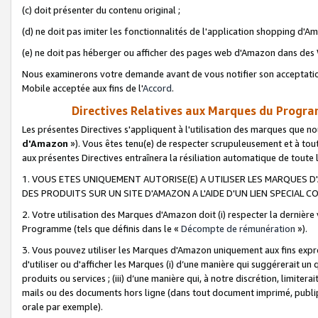
(c) doit présenter du contenu original ;
(d) ne doit pas imiter les fonctionnalités de l'application shopping d'Am
(e) ne doit pas héberger ou afficher des pages web d'Amazon dans de
Nous examinerons votre demande avant de vous notifier son acceptatio
Mobile acceptée aux fins de l'
Accord
.
Directives Relatives aux Marques du Progra
Les présentes Directives s'appliquent à l'utilisation des marques que
d'Amazon
»). Vous êtes tenu(e) de respecter scrupuleusement et à tou
aux présentes Directives entraînera la résiliation automatique de toute
1. VOUS ETES UNIQUEMENT AUTORISE(E) A UTILISER LES MARQUES D'
DES PRODUITS SUR UN SITE D'AMAZON A L'AIDE D'UN LIEN SPECIAL 
2. Votre utilisation des Marques d'Amazon doit (i) respecter la dernière
Programme (tels que définis dans le «
Décompte de rémunération
»).
3. Vous pouvez utiliser les Marques d'Amazon uniquement aux fins expr
d'utiliser ou d'afficher les Marques (i) d’une manière qui suggérerait un
produits ou services ; (iii) d’une manière qui, à notre discrétion, limit
mails ou des documents hors ligne (dans tout document imprimé, publip
orale par exemple).