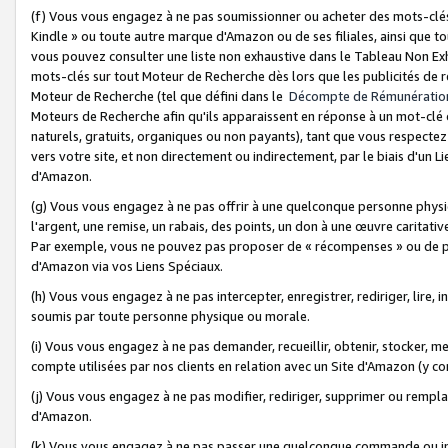
(f) Vous vous engagez à ne pas soumissionner ou acheter des mots-clés,
Kindle » ou toute autre marque d'Amazon ou de ses filiales, ainsi que t
vous pouvez consulter une liste non exhaustive dans le Tableau Non Ex
mots-clés sur tout Moteur de Recherche dès lors que les publicités de 
Moteur de Recherche (tel que défini dans le
Décompte de Rémunératio
Moteurs de Recherche afin qu'ils apparaissent en réponse à un mot-clé o
naturels, gratuits, organiques ou non payants), tant que vous respectez 
vers votre site, et non directement ou indirectement, par le biais d'un Li
d'Amazon.
(g) Vous vous engagez à ne pas offrir à une quelconque personne physi
l'argent, une remise, un rabais, des points, un don à une œuvre caritativ
Par exemple, vous ne pouvez pas proposer de « récompenses » ou de p
d'Amazon via vos Liens Spéciaux.
(h) Vous vous engagez à ne pas intercepter, enregistrer, rediriger, lire
soumis par toute personne physique ou morale.
(i) Vous vous engagez à ne pas demander, recueillir, obtenir, stocker, 
compte utilisées par nos clients en relation avec un Site d'Amazon (y c
(j) Vous vous engagez à ne pas modifier, rediriger, supprimer ou rempla
d'Amazon.
(k) Vous vous engagez à ne pas passer une quelconque commande ou init