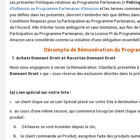
Les présentes Politiques relatives au Programme Partenaires («
Politi
d’Adhésion au Programme Partenaires d'Amazon
et les termes commenç
pas définis dans les présentes, devront s'entendre tels que définis dans 
Conditions Requises pour la Participation au Programme Partenaires, ai
de l'Accord. Afin d’éviter toute ambiguïté et sans limitation, aux fins de
Participation au Programme Partenaires, de la Licence PI du Programme 
Amazon sera considérée comme la violation d’une obligation essentielle
Décompte de Rémunération du Program
1. Achats Donnant Droit et Recettes Donnant Droit
Nous nous engageons à verser la Rémunération Standard, présentée à l
Donnant Droit
» qui – sous réserve des exclusions décrites dans le p
(a) Lien spécial sur votre Site :
i. un client clique sur un Lien Spécial placé sur votre Site à destination
ii. au cours d'une même session, qui commence lorsqu'un client clique s
produit :
A. 24 heures se sont écoulées depuis le clic,
B. le client commande un Produit, exception faite des produits numéri