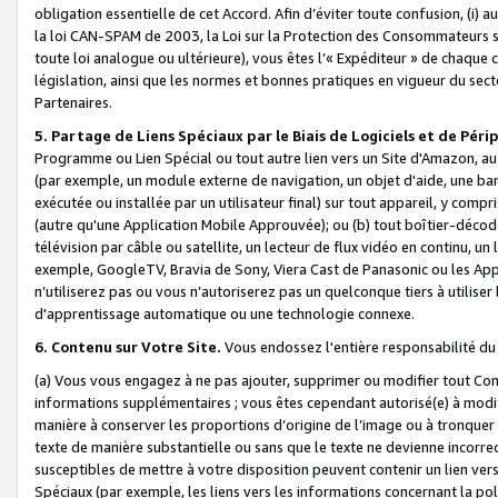
obligation essentielle de cet Accord. Afin d’éviter toute confusion, (i) a
la loi CAN-SPAM de 2003, la Loi sur la Protection des Consommateurs s
toute loi analogue ou ultérieure), vous êtes l’« Expéditeur » de chaque 
législation, ainsi que les normes et bonnes pratiques en vigueur du s
Partenaires.
5. Partage de Liens Spéciaux par le Biais de Logiciels et de Pér
Programme ou Lien Spécial ou tout autre lien vers un Site d'Amazon, au su
(par exemple, un module externe de navigation, un objet d'aide, une ba
exécutée ou installée par un utilisateur final) sur tout appareil, y comp
(autre qu'une Application Mobile Approuvée); ou (b) tout boîtier-décod
télévision par câble ou satellite, un lecteur de flux vidéo en continu, un
exemple, GoogleTV, Bravia de Sony, Viera Cast de Panasonic ou les Appli
n’utiliserez pas ou vous n’autoriserez pas un quelconque tiers à utili
d'apprentissage automatique ou une technologie connexe.
6. Contenu sur Votre Site.
Vous endossez l'entière responsabilité du
(a) Vous vous engagez à ne pas ajouter, supprimer ou modifier tout Co
informations supplémentaires ; vous êtes cependant autorisé(e) à modi
manière à conserver les proportions d’origine de l’image ou à tronquer
texte de manière substantielle ou sans que le texte ne devienne incorr
susceptibles de mettre à votre disposition peuvent contenir un lien ver
Spéciaux (par exemple, les liens vers les informations concernant la poli