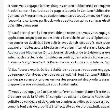
iii. Vous vous engagez à relier chaque Contenu Publicitaire à et uniqu
Produit concerné ou toute autre page à laquelle le Contenu Publicitaire
Contenu du Programme, ou conjointement avec tout Contenu du Programm
(cependant, certaines parties de votre application qui ne sont pas étroi
qu'un Site d'Amazon).
(d) Sauf accord exprès écrit préalable de notre part, vous vous engagez à
application conçue pour ou destinée à être utilisée sur les téléphones p
non conçus ou destinés à être utilisés avec de tels dispositifs, mais pouv
appareils mobiles accessible via un navigateur Internet sur une tablett
Applications Mobiles
ou (3) tout boîtier décodeur de télévision (par ex
satellite, des lecteurs de flux vidéo en continu, des lecteurs Blu-ray o
Bravia de Sony, Viera Cast de Panasonic ou les Applications Internet Viz
(e) Sauf accord exprès écrit préalable de notre part, vous vous engagez 
de regroup, d'analyser, d'extraire ou de redéfinir tout Contenu Publicitai
par des personnes physiques ou morales proposant des produits sur un
d’apprentissage automatique et ou fondamental.
(f) Vous vous engagez à ne pas (i)interférer ou tenter d'interférer de 
Créateurs ou de la PA API ; (ii) compiler ou utiliser le Contenu Publicita
sollicité de vendeurs et de clients ou d'autres activités publicitaires ; ou (
compris tout avis de propriété intellectuelle ou de droit exclusif, appar