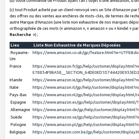
(b) toute commande de Produit ayant fait l'objet d'une annulation, d'u
(c) tout Produit acheté par un client renvoyé vers un Site d'Amazon par
des offres ou des ventes aux enchères de mots-clés, de termes de reche
autre Marque d'Amazon (une liste non exhaustive de nos marques déposée
orthographiée de ces mots (« ammazon », « amaozn » ou « kindel » par
Recherche
») ;
Lieu
Liste Non Exhaustive de Marques Déposées
Royaume-
https://www.amazon.co.uk/gp/feature.html?ie=UTF8&
Uni
France
https://www.amazon.fr/gp/help/customer/display.ht
E78834F9BA58__SECTION_64DE0ED1D744420E933ED
Irlande
https://www.amazon.ie/gp/help/customer/display.htm
Italie
https://www.amazon.it/gp/help/customer/display.html
Pays-Bas
https://www.amazon.nl/gp/help/customer/display.html
Espagne
https://www.amazon.es/gp/help/customer/display.html
Allemagne
https://www.amazon.de/gp/help/customer/display.htm
Suède
https://www.amazon.se/gp/help/customer/display.htm
Pologne
https://www.amazon.pl/gp/help/customer/display.html
Belgique
https://www.amazon.com.be/gp/help/customer/displa