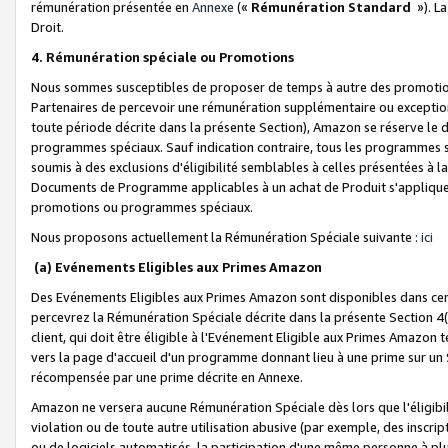
rémunération présentée en
Annexe
(«
Rémunération Standard
»). L
Droit.
4. Rémunération spéciale ou Promotions
Nous sommes susceptibles de proposer de temps à autre des promotion
Partenaires de percevoir une rémunération supplémentaire ou exceptio
toute période décrite dans la présente Section), Amazon se réserve le
programmes spéciaux. Sauf indication contraire, tous les programmes s
soumis à des exclusions d'éligibilité semblables à celles présentées à 
Documents de Programme applicables à un achat de Produit s'appliquera
promotions ou programmes spéciaux.
Nous proposons actuellement la Rémunération Spéciale suivante :
ici
(a) Evénements Eligibles aux Primes Amazon
Des Evénements Eligibles aux Primes Amazon sont disponibles dans cer
percevrez la Rémunération Spéciale décrite dans la présente Section 4(
client, qui doit être éligible à l'Evénement Eligible aux Primes Amazon te
vers la page d'accueil d'un programme donnant lieu à une prime sur un Si
récompensée par une prime décrite en Annexe.
Amazon ne versera aucune Rémunération Spéciale dès lors que l'éligibi
violation ou de toute autre utilisation abusive (par exemple, des inscrip
ou de logiciels automatisés, la participation d'une même personne à p