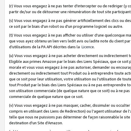
(r) Vous vous engagez à ne pas tenter d'intercepter ou de rediriger (y comp
partir de/sur ou de détourner une rémunération de tout site participa
(s) Vous vous engagez à ne pas générer artificiellement des clics ou de
ce soit par le biais d'un robot ou d'un programme logiciel ou autre.
(t) Vous vous engagez à ne pas afficher ou utiliser d’une quelconque man
que vous ayez obtenu un lien vers ledit avis ou ladite note du client par
d’utilisations de la PA API décrites dans la
Licence
.
(u) Vous vous engagez à ne pas acheter directement ou indirectement t
Eligible aux primes Amazon par le biais des Liens Spéciaux, que ce soit 
morale et vous vous engagez à ne pas autoriser, demander ou encourager
directement ou indirectement tout Produit ou à entreprendre toute acti
que ce soit pour leur utilisation, votre utilisation ou l'utilisation de
tout Produit par le biais des Liens Spéciaux ou à ne pas entreprendre t
son utilisation commerciale (de quelque nature que ce soit) ou à ne pas o
commerciale de quelque nature que ce soit.
(v) Vous vous engagez à ne pas masquer, cacher, dissimuler ou occulter 
compris en utilisant des Liens de Redirection) ou l'agent utilisateur de 
telle que nous ne puissions pas déterminer de façon raisonnable le site ou
destination d'un Site d'Amazon.