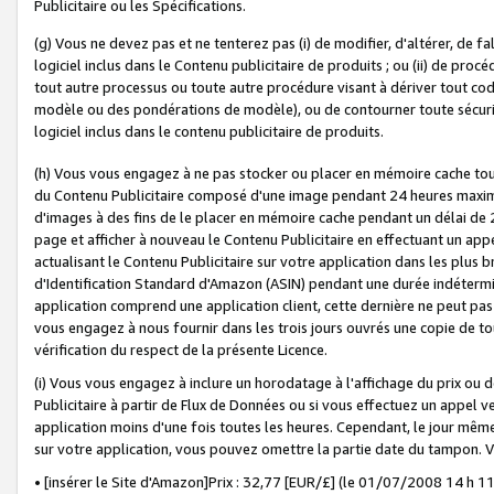
Publicitaire ou les Spécifications.
(g) Vous ne devez pas et ne tenterez pas (i) de modifier, d'altérer, de f
logiciel inclus dans le Contenu publicitaire de produits ; ou (ii) de proc
tout autre processus ou toute autre procédure visant à dériver tout c
modèle ou des pondérations de modèle), ou de contourner toute sécurité a
logiciel inclus dans le contenu publicitaire de produits.
(h) Vous vous engagez à ne pas stocker ou placer en mémoire cache tou
du Contenu Publicitaire composé d'une image pendant 24 heures maxim
d'images à des fins de le placer en mémoire cache pendant un délai de
page et afficher à nouveau le Contenu Publicitaire en effectuant un app
actualisant le Contenu Publicitaire sur votre application dans les plus 
d'Identification Standard d'Amazon (ASIN) pendant une durée indéterminé
application comprend une application client, cette dernière ne peut pa
vous engagez à nous fournir dans les trois jours ouvrés une copie de tou
vérification du respect de la présente Licence.
(i) Vous vous engagez à inclure un horodatage à l'affichage du prix ou 
Publicitaire à partir de Flux de Données ou si vous effectuez un appel ve
application moins d'une fois toutes les heures. Cependant, le jour même
sur votre application, vous pouvez omettre la partie date du tampon.
• [insérer le Site d'Amazon]Prix : 32,77 [EUR/£] (le 01/07/2008 14 h 11 