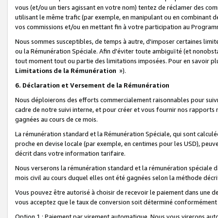
vous (et/ou un tiers agissant en votre nom) tentez de réclamer des c
utilisant le même trafic (par exemple, en manipulant ou en combinant 
vos commissions et/ou en mettant fin à votre participation au Progra
Nous sommes susceptibles, de temps à autre, d'imposer certaines limit
ou la Rémunération Spéciale. Afin d'éviter toute ambiguïté (et nonobst
tout moment tout ou partie des limitations imposées. Pour en savoir plus
Limitations de la Rémunération
»).
6. Déclaration et Versement de la Rémunération
Nous déploierons des efforts commercialement raisonnables pour suivr
cadre de notre suivi interne, et pour créer et vous fournir nos rapport
gagnées au cours de ce mois.
La rémunération standard et la Rémunération Spéciale, qui sont calcul
proche en devise locale (par exemple, en centimes pour les USD), peuve
décrit dans votre information tarifaire.
Nous verserons la rémunération standard et la rémunération spéciale da
mois civil au cours duquel elles ont été gagnées selon la méthode décr
Vous pouvez être autorisé à choisir de recevoir le paiement dans une dev
vous acceptez que le taux de conversion soit déterminé conformément
Option 1 : Paiement par virement automatique.
Nous vous virerons aut