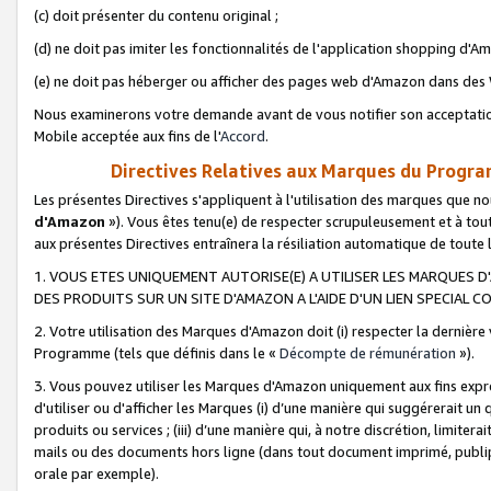
(c) doit présenter du contenu original ;
(d) ne doit pas imiter les fonctionnalités de l'application shopping d'Am
(e) ne doit pas héberger ou afficher des pages web d'Amazon dans de
Nous examinerons votre demande avant de vous notifier son acceptatio
Mobile acceptée aux fins de l'
Accord
.
Directives Relatives aux Marques du Progra
Les présentes Directives s'appliquent à l'utilisation des marques que
d'Amazon
»). Vous êtes tenu(e) de respecter scrupuleusement et à tou
aux présentes Directives entraînera la résiliation automatique de toute
1. VOUS ETES UNIQUEMENT AUTORISE(E) A UTILISER LES MARQUES D'
DES PRODUITS SUR UN SITE D'AMAZON A L'AIDE D'UN LIEN SPECIAL 
2. Votre utilisation des Marques d'Amazon doit (i) respecter la dernière
Programme (tels que définis dans le «
Décompte de rémunération
»).
3. Vous pouvez utiliser les Marques d'Amazon uniquement aux fins expr
d'utiliser ou d'afficher les Marques (i) d’une manière qui suggérerait un
produits ou services ; (iii) d’une manière qui, à notre discrétion, limit
mails ou des documents hors ligne (dans tout document imprimé, publip
orale par exemple).