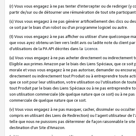
(r) Vous vous engagez à ne pas tenter d'intercepter ou de rediriger (y comp
partir de/sur ou de détourner une rémunération de tout site participa
(s) Vous vous engagez à ne pas générer artificiellement des clics ou de
ce soit par le biais d'un robot ou d'un programme logiciel ou autre.
(t) Vous vous engagez à ne pas afficher ou utiliser d’une quelconque man
que vous ayez obtenu un lien vers ledit avis ou ladite note du client par
d’utilisations de la PA API décrites dans la
Licence
.
(u) Vous vous engagez à ne pas acheter directement ou indirectement t
Eligible aux primes Amazon par le biais des Liens Spéciaux, que ce soit 
morale et vous vous engagez à ne pas autoriser, demander ou encourager
directement ou indirectement tout Produit ou à entreprendre toute acti
que ce soit pour leur utilisation, votre utilisation ou l'utilisation de
tout Produit par le biais des Liens Spéciaux ou à ne pas entreprendre t
son utilisation commerciale (de quelque nature que ce soit) ou à ne pas o
commerciale de quelque nature que ce soit.
(v) Vous vous engagez à ne pas masquer, cacher, dissimuler ou occulter 
compris en utilisant des Liens de Redirection) ou l'agent utilisateur de 
telle que nous ne puissions pas déterminer de façon raisonnable le site ou
destination d'un Site d'Amazon.