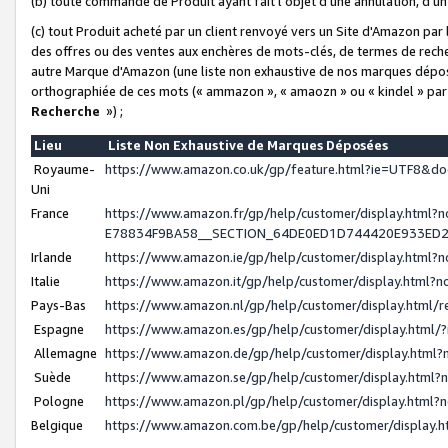
(b) toute commande de Produit ayant fait l'objet d'une annulation, d'u
(c) tout Produit acheté par un client renvoyé vers un Site d'Amazon par
des offres ou des ventes aux enchères de mots-clés, de termes de reche
autre Marque d'Amazon (une liste non exhaustive de nos marques déposée
orthographiée de ces mots (« ammazon », « amaozn » ou « kindel » par
Recherche
») ;
Lieu
Liste Non Exhaustive de Marques Déposées
Royaume-
https://www.amazon.co.uk/gp/feature.html?ie=UTF8&
Uni
France
https://www.amazon.fr/gp/help/customer/display.ht
E78834F9BA58__SECTION_64DE0ED1D744420E933ED
Irlande
https://www.amazon.ie/gp/help/customer/display.htm
Italie
https://www.amazon.it/gp/help/customer/display.html
Pays-Bas
https://www.amazon.nl/gp/help/customer/display.html
Espagne
https://www.amazon.es/gp/help/customer/display.html
Allemagne
https://www.amazon.de/gp/help/customer/display.htm
Suède
https://www.amazon.se/gp/help/customer/display.htm
Pologne
https://www.amazon.pl/gp/help/customer/display.html
Belgique
https://www.amazon.com.be/gp/help/customer/displa