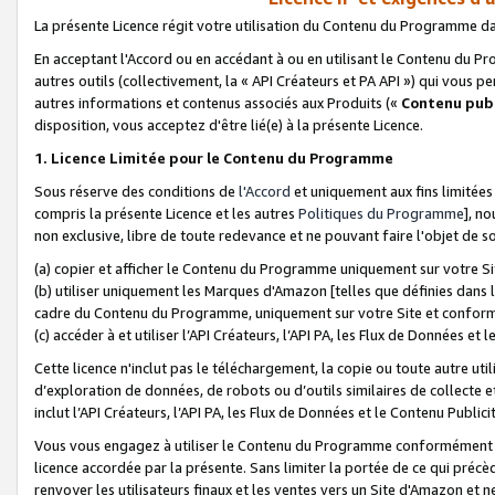
La présente Licence régit votre utilisation du Contenu du Programme d
En acceptant l'Accord ou en accédant à ou en utilisant le Contenu du P
autres outils (collectivement, la «
API Créateurs et PA API
») qui vous pe
autres informations et contenus associés aux Produits («
Contenu publ
disposition, vous acceptez d'être lié(e) à la présente Licence.
1. Licence Limitée pour le Contenu du Programme
Sous réserve des conditions de
l'Accord
et uniquement aux fins limitées
compris la présente Licence et les autres
Politiques du Programme
], n
non exclusive, libre de toute redevance et ne pouvant faire l'objet de so
(a) copier et afficher le Contenu du Programme uniquement sur votre Si
(b) utiliser uniquement les Marques d'Amazon [telles que définies dans 
cadre du Contenu du Programme, uniquement sur votre Site et confo
(c) accéder à et utiliser l’API Créateurs, l’API PA, les Flux de Données e
Cette licence n'inclut pas le téléchargement, la copie ou toute autre util
d’exploration de données, de robots ou d’outils similaires de collecte
inclut l’API Créateurs, l’API PA, les Flux de Données et le Contenu Publici
Vous vous engagez à utiliser le Contenu du Programme conformément a
licence accordée par la présente. Sans limiter la portée de ce qui pré
renvoyer les utilisateurs finaux et les ventes vers un Site d'Amazon et