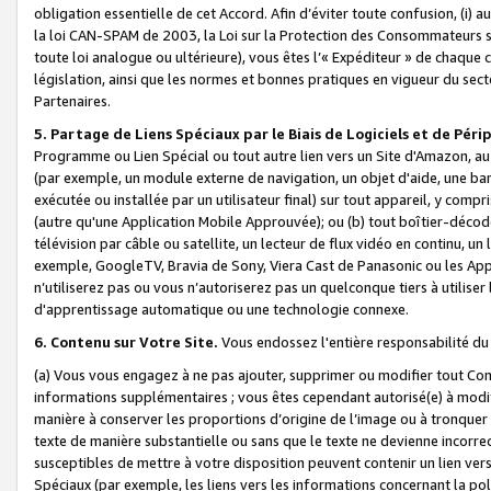
obligation essentielle de cet Accord. Afin d’éviter toute confusion, (i) a
la loi CAN-SPAM de 2003, la Loi sur la Protection des Consommateurs s
toute loi analogue ou ultérieure), vous êtes l’« Expéditeur » de chaque 
législation, ainsi que les normes et bonnes pratiques en vigueur du s
Partenaires.
5. Partage de Liens Spéciaux par le Biais de Logiciels et de Pér
Programme ou Lien Spécial ou tout autre lien vers un Site d'Amazon, au su
(par exemple, un module externe de navigation, un objet d'aide, une ba
exécutée ou installée par un utilisateur final) sur tout appareil, y comp
(autre qu'une Application Mobile Approuvée); ou (b) tout boîtier-décod
télévision par câble ou satellite, un lecteur de flux vidéo en continu, un
exemple, GoogleTV, Bravia de Sony, Viera Cast de Panasonic ou les Appli
n’utiliserez pas ou vous n’autoriserez pas un quelconque tiers à utili
d'apprentissage automatique ou une technologie connexe.
6. Contenu sur Votre Site.
Vous endossez l'entière responsabilité du
(a) Vous vous engagez à ne pas ajouter, supprimer ou modifier tout Co
informations supplémentaires ; vous êtes cependant autorisé(e) à modi
manière à conserver les proportions d’origine de l’image ou à tronquer
texte de manière substantielle ou sans que le texte ne devienne incorr
susceptibles de mettre à votre disposition peuvent contenir un lien ver
Spéciaux (par exemple, les liens vers les informations concernant la poli