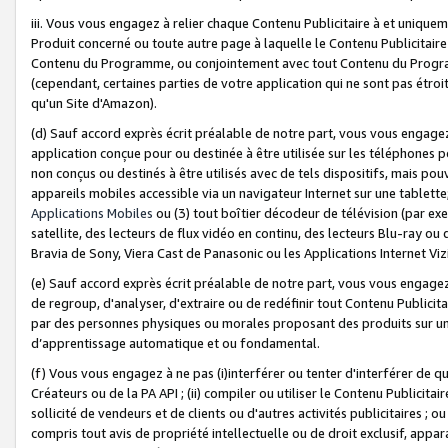
iii. Vous vous engagez à relier chaque Contenu Publicitaire à et uniqu
Produit concerné ou toute autre page à laquelle le Contenu Publicitaire
Contenu du Programme, ou conjointement avec tout Contenu du Programm
(cependant, certaines parties de votre application qui ne sont pas étroi
qu'un Site d'Amazon).
(d) Sauf accord exprès écrit préalable de notre part, vous vous engagez à
application conçue pour ou destinée à être utilisée sur les téléphones p
non conçus ou destinés à être utilisés avec de tels dispositifs, mais pouv
appareils mobiles accessible via un navigateur Internet sur une tablett
Applications Mobiles
ou (3) tout boîtier décodeur de télévision (par ex
satellite, des lecteurs de flux vidéo en continu, des lecteurs Blu-ray o
Bravia de Sony, Viera Cast de Panasonic ou les Applications Internet Viz
(e) Sauf accord exprès écrit préalable de notre part, vous vous engagez 
de regroup, d'analyser, d'extraire ou de redéfinir tout Contenu Publicitai
par des personnes physiques ou morales proposant des produits sur un
d’apprentissage automatique et ou fondamental.
(f) Vous vous engagez à ne pas (i)interférer ou tenter d'interférer de 
Créateurs ou de la PA API ; (ii) compiler ou utiliser le Contenu Publicita
sollicité de vendeurs et de clients ou d'autres activités publicitaires ; ou (
compris tout avis de propriété intellectuelle ou de droit exclusif, appar