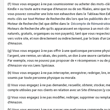
(f) Vous vous engagez à ne pas soumissionner ou acheter des mots-clés,
Kindle » ou toute autre marque d'Amazon ou de ses filiales, ainsi que t
vous pouvez consulter une liste non exhaustive dans le Tableau Non Ex
mots-clés sur tout Moteur de Recherche dès lors que les publicités de 
Moteur de Recherche (tel que défini dans le
Décompte de Rémunératio
Moteurs de Recherche afin qu'ils apparaissent en réponse à un mot-clé o
naturels, gratuits, organiques ou non payants), tant que vous respectez 
vers votre site, et non directement ou indirectement, par le biais d'un Li
d'Amazon.
(g) Vous vous engagez à ne pas offrir à une quelconque personne physi
l'argent, une remise, un rabais, des points, un don à une œuvre caritativ
Par exemple, vous ne pouvez pas proposer de « récompenses » ou de p
d'Amazon via vos Liens Spéciaux.
(h) Vous vous engagez à ne pas intercepter, enregistrer, rediriger, lire
soumis par toute personne physique ou morale.
(i) Vous vous engagez à ne pas demander, recueillir, obtenir, stocker, 
compte utilisées par nos clients en relation avec un Site d'Amazon (y c
(j) Vous vous engagez à ne pas modifier, rediriger, supprimer ou rempla
d'Amazon.
(k) Vous vous engagez à ne pas passer une quelconque commande ou init