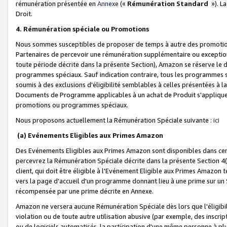
rémunération présentée en
Annexe
(«
Rémunération Standard
»). L
Droit.
4. Rémunération spéciale ou Promotions
Nous sommes susceptibles de proposer de temps à autre des promotion
Partenaires de percevoir une rémunération supplémentaire ou exceptio
toute période décrite dans la présente Section), Amazon se réserve le
programmes spéciaux. Sauf indication contraire, tous les programmes s
soumis à des exclusions d'éligibilité semblables à celles présentées à 
Documents de Programme applicables à un achat de Produit s'appliquera
promotions ou programmes spéciaux.
Nous proposons actuellement la Rémunération Spéciale suivante :
ici
(a) Evénements Eligibles aux Primes Amazon
Des Evénements Eligibles aux Primes Amazon sont disponibles dans cer
percevrez la Rémunération Spéciale décrite dans la présente Section 4(
client, qui doit être éligible à l'Evénement Eligible aux Primes Amazon te
vers la page d'accueil d'un programme donnant lieu à une prime sur un Si
récompensée par une prime décrite en Annexe.
Amazon ne versera aucune Rémunération Spéciale dès lors que l'éligibi
violation ou de toute autre utilisation abusive (par exemple, des inscrip
ou de logiciels automatisés, la participation d'une même personne à p