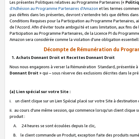
Les présentes Politiques relatives au Programme Partenaires («
Politi
d’Adhésion au Programme Partenaires d'Amazon
et les termes commenç
pas définis dans les présentes, devront s'entendre tels que définis dans 
Conditions Requises pour la Participation au Programme Partenaires, ai
de l'Accord. Afin d’éviter toute ambiguïté et sans limitation, aux fins de
Participation au Programme Partenaires, de la Licence PI du Programme 
Amazon sera considérée comme la violation d’une obligation essentielle
Décompte de Rémunération du Program
1. Achats Donnant Droit et Recettes Donnant Droit
Nous nous engageons à verser la Rémunération Standard, présentée à l
Donnant Droit
» qui – sous réserve des exclusions décrites dans le p
(a) Lien spécial sur votre Site :
i. un client clique sur un Lien Spécial placé sur votre Site à destination
ii. au cours d'une même session, qui commence lorsqu'un client clique s
produit :
A. 24 heures se sont écoulées depuis le clic,
B. le client commande un Produit, exception faite des produits numéri