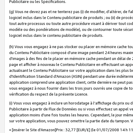
Publicitaire ou les Spécifications.
(g) Vous ne devez pas et ne tenterez pas (i) de modifier, d'altérer, de f
logiciel inclus dans le Contenu publicitaire de produits ; ou (ii) de proc
tout autre processus ou toute autre procédure visant à dériver tout c
modèle ou des pondérations de modèle), ou de contourner toute sécurité a
logiciel inclus dans le contenu publicitaire de produits.
(h) Vous vous engagez à ne pas stocker ou placer en mémoire cache tou
du Contenu Publicitaire composé d'une image pendant 24 heures maxim
d'images à des fins de le placer en mémoire cache pendant un délai de
page et afficher à nouveau le Contenu Publicitaire en effectuant un app
actualisant le Contenu Publicitaire sur votre application dans les plus 
d'Identification Standard d'Amazon (ASIN) pendant une durée indéterminé
application comprend une application client, cette dernière ne peut pa
vous engagez à nous fournir dans les trois jours ouvrés une copie de tou
vérification du respect de la présente Licence.
(i) Vous vous engagez à inclure un horodatage à l'affichage du prix ou 
Publicitaire à partir de Flux de Données ou si vous effectuez un appel ve
application moins d'une fois toutes les heures. Cependant, le jour même
sur votre application, vous pouvez omettre la partie date du tampon.
• [insérer le Site d'Amazon]Prix : 32,77 [EUR/£] (le 01/07/2008 14 h 11 