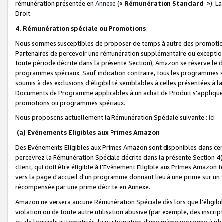
rémunération présentée en
Annexe
(«
Rémunération Standard
»). L
Droit.
4. Rémunération spéciale ou Promotions
Nous sommes susceptibles de proposer de temps à autre des promotion
Partenaires de percevoir une rémunération supplémentaire ou exceptio
toute période décrite dans la présente Section), Amazon se réserve le
programmes spéciaux. Sauf indication contraire, tous les programmes s
soumis à des exclusions d'éligibilité semblables à celles présentées à 
Documents de Programme applicables à un achat de Produit s'appliquera
promotions ou programmes spéciaux.
Nous proposons actuellement la Rémunération Spéciale suivante :
ici
(a) Evénements Eligibles aux Primes Amazon
Des Evénements Eligibles aux Primes Amazon sont disponibles dans cer
percevrez la Rémunération Spéciale décrite dans la présente Section 4(
client, qui doit être éligible à l'Evénement Eligible aux Primes Amazon te
vers la page d'accueil d'un programme donnant lieu à une prime sur un Si
récompensée par une prime décrite en Annexe.
Amazon ne versera aucune Rémunération Spéciale dès lors que l'éligibi
violation ou de toute autre utilisation abusive (par exemple, des inscrip
ou de logiciels automatisés, la participation d'une même personne à p