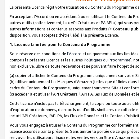
La présente Licence régit votre utilisation du Contenu du Programme d
En acceptant l'Accord ou en accédant à ou en utilisant le Contenu du P
autres outils (collectivement, la «
API Créateurs et PA API
») qui vous pe
autres informations et contenus associés aux Produits («
Contenu publ
disposition, vous acceptez d'être lié(e) à la présente Licence.
1. Licence Limitée pour le Contenu du Programme
Sous réserve des conditions de
l'Accord
et uniquement aux fins limitées
compris la présente Licence et les autres
Politiques du Programme
], n
non exclusive, libre de toute redevance et ne pouvant faire l'objet de so
(a) copier et afficher le Contenu du Programme uniquement sur votre Si
(b) utiliser uniquement les Marques d'Amazon [telles que définies dans 
cadre du Contenu du Programme, uniquement sur votre Site et confo
(c) accéder à et utiliser l’API Créateurs, l’API PA, les Flux de Données e
Cette licence n'inclut pas le téléchargement, la copie ou toute autre util
d’exploration de données, de robots ou d’outils similaires de collecte
inclut l’API Créateurs, l’API PA, les Flux de Données et le Contenu Publici
Vous vous engagez à utiliser le Contenu du Programme conformément a
licence accordée par la présente. Sans limiter la portée de ce qui pré
renvoyer les utilisateurs finaux et les ventes vers un Site d'Amazon et