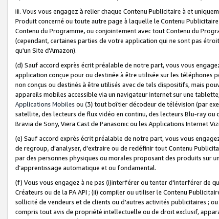
iii. Vous vous engagez à relier chaque Contenu Publicitaire à et uniqu
Produit concerné ou toute autre page à laquelle le Contenu Publicitaire
Contenu du Programme, ou conjointement avec tout Contenu du Programm
(cependant, certaines parties de votre application qui ne sont pas étroi
qu'un Site d'Amazon).
(d) Sauf accord exprès écrit préalable de notre part, vous vous engagez à
application conçue pour ou destinée à être utilisée sur les téléphones p
non conçus ou destinés à être utilisés avec de tels dispositifs, mais pouv
appareils mobiles accessible via un navigateur Internet sur une tablett
Applications Mobiles
ou (3) tout boîtier décodeur de télévision (par ex
satellite, des lecteurs de flux vidéo en continu, des lecteurs Blu-ray o
Bravia de Sony, Viera Cast de Panasonic ou les Applications Internet Viz
(e) Sauf accord exprès écrit préalable de notre part, vous vous engagez 
de regroup, d'analyser, d'extraire ou de redéfinir tout Contenu Publicitai
par des personnes physiques ou morales proposant des produits sur un
d’apprentissage automatique et ou fondamental.
(f) Vous vous engagez à ne pas (i)interférer ou tenter d'interférer de 
Créateurs ou de la PA API ; (ii) compiler ou utiliser le Contenu Publicita
sollicité de vendeurs et de clients ou d'autres activités publicitaires ; ou (
compris tout avis de propriété intellectuelle ou de droit exclusif, appar