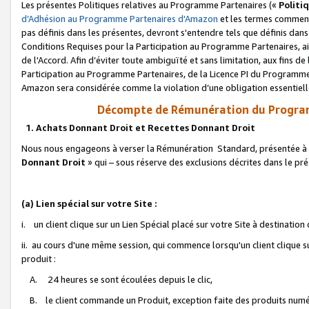
Les présentes Politiques relatives au Programme Partenaires («
Politi
d’Adhésion au Programme Partenaires d'Amazon
et les termes commenç
pas définis dans les présentes, devront s'entendre tels que définis dans 
Conditions Requises pour la Participation au Programme Partenaires, ai
de l'Accord. Afin d’éviter toute ambiguïté et sans limitation, aux fins de
Participation au Programme Partenaires, de la Licence PI du Programme 
Amazon sera considérée comme la violation d’une obligation essentielle
Décompte de Rémunération du Program
1. Achats Donnant Droit et Recettes Donnant Droit
Nous nous engageons à verser la Rémunération Standard, présentée à l
Donnant Droit
» qui – sous réserve des exclusions décrites dans le p
(a) Lien spécial sur votre Site :
i. un client clique sur un Lien Spécial placé sur votre Site à destination
ii. au cours d'une même session, qui commence lorsqu'un client clique s
produit :
A. 24 heures se sont écoulées depuis le clic,
B. le client commande un Produit, exception faite des produits numéri