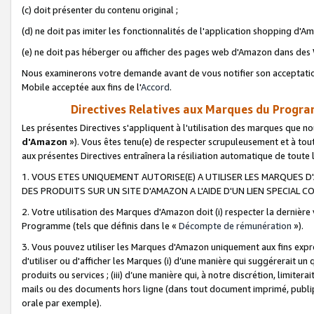
(c) doit présenter du contenu original ;
(d) ne doit pas imiter les fonctionnalités de l'application shopping d'Am
(e) ne doit pas héberger ou afficher des pages web d'Amazon dans de
Nous examinerons votre demande avant de vous notifier son acceptatio
Mobile acceptée aux fins de l'
Accord
.
Directives Relatives aux Marques du Progra
Les présentes Directives s'appliquent à l'utilisation des marques que
d'Amazon
»). Vous êtes tenu(e) de respecter scrupuleusement et à tou
aux présentes Directives entraînera la résiliation automatique de toute
1. VOUS ETES UNIQUEMENT AUTORISE(E) A UTILISER LES MARQUES D'
DES PRODUITS SUR UN SITE D'AMAZON A L'AIDE D'UN LIEN SPECIAL 
2. Votre utilisation des Marques d'Amazon doit (i) respecter la dernière
Programme (tels que définis dans le «
Décompte de rémunération
»).
3. Vous pouvez utiliser les Marques d'Amazon uniquement aux fins expr
d'utiliser ou d'afficher les Marques (i) d’une manière qui suggérerait un
produits ou services ; (iii) d’une manière qui, à notre discrétion, limit
mails ou des documents hors ligne (dans tout document imprimé, publip
orale par exemple).