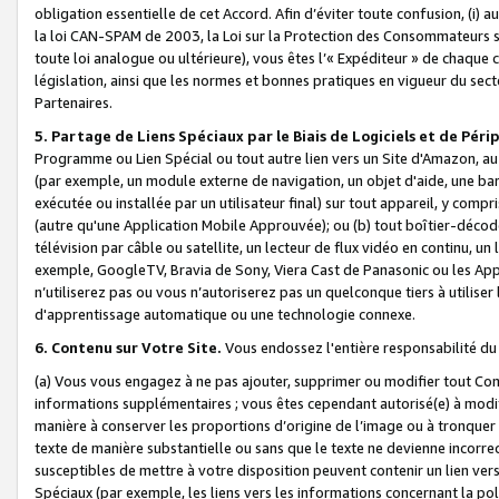
obligation essentielle de cet Accord. Afin d’éviter toute confusion, (i) a
la loi CAN-SPAM de 2003, la Loi sur la Protection des Consommateurs s
toute loi analogue ou ultérieure), vous êtes l’« Expéditeur » de chaque 
législation, ainsi que les normes et bonnes pratiques en vigueur du s
Partenaires.
5. Partage de Liens Spéciaux par le Biais de Logiciels et de Pér
Programme ou Lien Spécial ou tout autre lien vers un Site d'Amazon, au su
(par exemple, un module externe de navigation, un objet d'aide, une ba
exécutée ou installée par un utilisateur final) sur tout appareil, y comp
(autre qu'une Application Mobile Approuvée); ou (b) tout boîtier-décod
télévision par câble ou satellite, un lecteur de flux vidéo en continu, un
exemple, GoogleTV, Bravia de Sony, Viera Cast de Panasonic ou les Appli
n’utiliserez pas ou vous n’autoriserez pas un quelconque tiers à utili
d'apprentissage automatique ou une technologie connexe.
6. Contenu sur Votre Site.
Vous endossez l'entière responsabilité du
(a) Vous vous engagez à ne pas ajouter, supprimer ou modifier tout Co
informations supplémentaires ; vous êtes cependant autorisé(e) à modi
manière à conserver les proportions d’origine de l’image ou à tronquer
texte de manière substantielle ou sans que le texte ne devienne incorr
susceptibles de mettre à votre disposition peuvent contenir un lien ver
Spéciaux (par exemple, les liens vers les informations concernant la poli