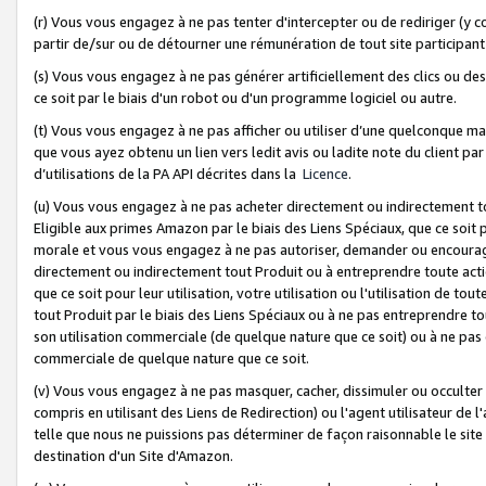
(r) Vous vous engagez à ne pas tenter d'intercepter ou de rediriger (y comp
partir de/sur ou de détourner une rémunération de tout site participa
(s) Vous vous engagez à ne pas générer artificiellement des clics ou de
ce soit par le biais d'un robot ou d'un programme logiciel ou autre.
(t) Vous vous engagez à ne pas afficher ou utiliser d’une quelconque man
que vous ayez obtenu un lien vers ledit avis ou ladite note du client par
d’utilisations de la PA API décrites dans la
Licence
.
(u) Vous vous engagez à ne pas acheter directement ou indirectement t
Eligible aux primes Amazon par le biais des Liens Spéciaux, que ce soit 
morale et vous vous engagez à ne pas autoriser, demander ou encourager
directement ou indirectement tout Produit ou à entreprendre toute acti
que ce soit pour leur utilisation, votre utilisation ou l'utilisation de
tout Produit par le biais des Liens Spéciaux ou à ne pas entreprendre t
son utilisation commerciale (de quelque nature que ce soit) ou à ne pas o
commerciale de quelque nature que ce soit.
(v) Vous vous engagez à ne pas masquer, cacher, dissimuler ou occulter 
compris en utilisant des Liens de Redirection) ou l'agent utilisateur de 
telle que nous ne puissions pas déterminer de façon raisonnable le site ou
destination d'un Site d'Amazon.