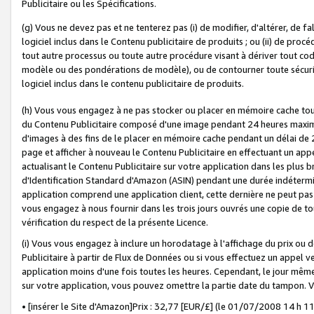
Publicitaire ou les Spécifications.
(g) Vous ne devez pas et ne tenterez pas (i) de modifier, d'altérer, de f
logiciel inclus dans le Contenu publicitaire de produits ; ou (ii) de proc
tout autre processus ou toute autre procédure visant à dériver tout c
modèle ou des pondérations de modèle), ou de contourner toute sécurité a
logiciel inclus dans le contenu publicitaire de produits.
(h) Vous vous engagez à ne pas stocker ou placer en mémoire cache tou
du Contenu Publicitaire composé d'une image pendant 24 heures maxim
d'images à des fins de le placer en mémoire cache pendant un délai de
page et afficher à nouveau le Contenu Publicitaire en effectuant un app
actualisant le Contenu Publicitaire sur votre application dans les plus 
d'Identification Standard d'Amazon (ASIN) pendant une durée indéterminé
application comprend une application client, cette dernière ne peut pa
vous engagez à nous fournir dans les trois jours ouvrés une copie de tou
vérification du respect de la présente Licence.
(i) Vous vous engagez à inclure un horodatage à l'affichage du prix ou 
Publicitaire à partir de Flux de Données ou si vous effectuez un appel ve
application moins d'une fois toutes les heures. Cependant, le jour même
sur votre application, vous pouvez omettre la partie date du tampon.
• [insérer le Site d'Amazon]Prix : 32,77 [EUR/£] (le 01/07/2008 14 h 11 