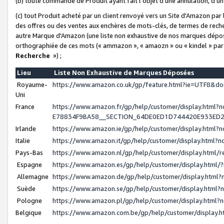
(b) toute commande de Produit ayant fait l'objet d'une annulation, d'u
(c) tout Produit acheté par un client renvoyé vers un Site d'Amazon par
des offres ou des ventes aux enchères de mots-clés, de termes de reche
autre Marque d'Amazon (une liste non exhaustive de nos marques déposée
orthographiée de ces mots (« ammazon », « amaozn » ou « kindel » par
Recherche
») ;
Lieu
Liste Non Exhaustive de Marques Déposées
Royaume-
https://www.amazon.co.uk/gp/feature.html?ie=UTF8&
Uni
France
https://www.amazon.fr/gp/help/customer/display.ht
E78834F9BA58__SECTION_64DE0ED1D744420E933ED
Irlande
https://www.amazon.ie/gp/help/customer/display.htm
Italie
https://www.amazon.it/gp/help/customer/display.html
Pays-Bas
https://www.amazon.nl/gp/help/customer/display.html
Espagne
https://www.amazon.es/gp/help/customer/display.html
Allemagne
https://www.amazon.de/gp/help/customer/display.htm
Suède
https://www.amazon.se/gp/help/customer/display.htm
Pologne
https://www.amazon.pl/gp/help/customer/display.html
Belgique
https://www.amazon.com.be/gp/help/customer/displa