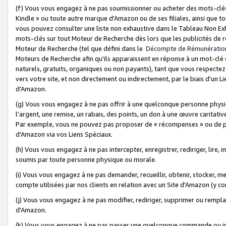
(f) Vous vous engagez à ne pas soumissionner ou acheter des mots-clés,
Kindle » ou toute autre marque d'Amazon ou de ses filiales, ainsi que t
vous pouvez consulter une liste non exhaustive dans le Tableau Non Ex
mots-clés sur tout Moteur de Recherche dès lors que les publicités de 
Moteur de Recherche (tel que défini dans le
Décompte de Rémunératio
Moteurs de Recherche afin qu'ils apparaissent en réponse à un mot-clé o
naturels, gratuits, organiques ou non payants), tant que vous respectez 
vers votre site, et non directement ou indirectement, par le biais d'un Li
d'Amazon.
(g) Vous vous engagez à ne pas offrir à une quelconque personne physi
l'argent, une remise, un rabais, des points, un don à une œuvre caritativ
Par exemple, vous ne pouvez pas proposer de « récompenses » ou de p
d'Amazon via vos Liens Spéciaux.
(h) Vous vous engagez à ne pas intercepter, enregistrer, rediriger, lire
soumis par toute personne physique ou morale.
(i) Vous vous engagez à ne pas demander, recueillir, obtenir, stocker, 
compte utilisées par nos clients en relation avec un Site d'Amazon (y c
(j) Vous vous engagez à ne pas modifier, rediriger, supprimer ou rempla
d'Amazon.
(k) Vous vous engagez à ne pas passer une quelconque commande ou init