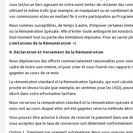
vous (et/ou un tiers agissant en votre nom) tentez de réclamer des c
utilisant le même trafic (par exemple, en manipulant ou en combinant 
vos commissions et/ou en mettant fin à votre participation au Progra
Nous sommes susceptibles, de temps à autre, d'imposer certaines limit
ou la Rémunération Spéciale. Afin d'éviter toute ambiguïté (et nonobst
tout moment tout ou partie des limitations imposées. Pour en savoir plus
Limitations de la Rémunération
»).
6. Déclaration et Versement de la Rémunération
Nous déploierons des efforts commercialement raisonnables pour suivr
cadre de notre suivi interne, et pour créer et vous fournir nos rapport
gagnées au cours de ce mois.
La rémunération standard et la Rémunération Spéciale, qui sont calcul
proche en devise locale (par exemple, en centimes pour les USD), peuve
décrit dans votre information tarifaire.
Nous verserons la rémunération standard et la rémunération spéciale da
mois civil au cours duquel elles ont été gagnées selon la méthode décr
Vous pouvez être autorisé à choisir de recevoir le paiement dans une dev
vous acceptez que le taux de conversion soit déterminé conformément
Option 1 : Paiement par virement automatique.
Nous vous virerons aut