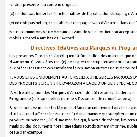
(c) doit présenter du contenu original ;
(d) ne doit pas imiter les fonctionnalités de l'application shopping d'Am
(e) ne doit pas héberger ou afficher des pages web d'Amazon dans de
Nous examinerons votre demande avant de vous notifier son acceptatio
Mobile acceptée aux fins de l'
Accord
.
Directives Relatives aux Marques du Progra
Les présentes Directives s'appliquent à l'utilisation des marques que
d'Amazon
»). Vous êtes tenu(e) de respecter scrupuleusement et à tou
aux présentes Directives entraînera la résiliation automatique de toute
1. VOUS ETES UNIQUEMENT AUTORISE(E) A UTILISER LES MARQUES D'
DES PRODUITS SUR UN SITE D'AMAZON A L'AIDE D'UN LIEN SPECIAL 
2. Votre utilisation des Marques d'Amazon doit (i) respecter la dernière
Programme (tels que définis dans le «
Décompte de rémunération
»).
3. Vous pouvez utiliser les Marques d'Amazon uniquement aux fins expr
d'utiliser ou d'afficher les Marques (i) d’une manière qui suggérerait un
produits ou services ; (iii) d’une manière qui, à notre discrétion, limit
mails ou des documents hors ligne (dans tout document imprimé, publip
orale par exemple).