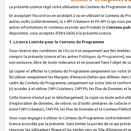
La présente Licence régit votre utilisation du Contenu du Programme d
En acceptant l'Accord ou en accédant à ou en utilisant le Contenu du P
autres outils (collectivement, la «
API Créateurs et PA API
») qui vous pe
autres informations et contenus associés aux Produits («
Contenu publ
disposition, vous acceptez d'être lié(e) à la présente Licence.
1. Licence Limitée pour le Contenu du Programme
Sous réserve des conditions de
l'Accord
et uniquement aux fins limitées
compris la présente Licence et les autres
Politiques du Programme
], n
non exclusive, libre de toute redevance et ne pouvant faire l'objet de so
(a) copier et afficher le Contenu du Programme uniquement sur votre Si
(b) utiliser uniquement les Marques d'Amazon [telles que définies dans 
cadre du Contenu du Programme, uniquement sur votre Site et confo
(c) accéder à et utiliser l’API Créateurs, l’API PA, les Flux de Données e
Cette licence n'inclut pas le téléchargement, la copie ou toute autre util
d’exploration de données, de robots ou d’outils similaires de collecte
inclut l’API Créateurs, l’API PA, les Flux de Données et le Contenu Publici
Vous vous engagez à utiliser le Contenu du Programme conformément a
licence accordée par la présente. Sans limiter la portée de ce qui pré
renvoyer les utilisateurs finaux et les ventes vers un Site d'Amazon et