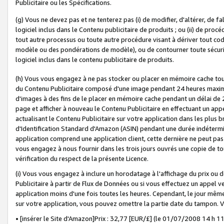
Publicitaire ou les Spécifications.
(g) Vous ne devez pas et ne tenterez pas (i) de modifier, d'altérer, de f
logiciel inclus dans le Contenu publicitaire de produits ; ou (ii) de proc
tout autre processus ou toute autre procédure visant à dériver tout c
modèle ou des pondérations de modèle), ou de contourner toute sécurité a
logiciel inclus dans le contenu publicitaire de produits.
(h) Vous vous engagez à ne pas stocker ou placer en mémoire cache tou
du Contenu Publicitaire composé d'une image pendant 24 heures maxim
d'images à des fins de le placer en mémoire cache pendant un délai de
page et afficher à nouveau le Contenu Publicitaire en effectuant un app
actualisant le Contenu Publicitaire sur votre application dans les plus 
d'Identification Standard d'Amazon (ASIN) pendant une durée indéterminé
application comprend une application client, cette dernière ne peut pa
vous engagez à nous fournir dans les trois jours ouvrés une copie de tou
vérification du respect de la présente Licence.
(i) Vous vous engagez à inclure un horodatage à l'affichage du prix ou 
Publicitaire à partir de Flux de Données ou si vous effectuez un appel ve
application moins d'une fois toutes les heures. Cependant, le jour même
sur votre application, vous pouvez omettre la partie date du tampon.
• [insérer le Site d'Amazon]Prix : 32,77 [EUR/£] (le 01/07/2008 14 h 11 