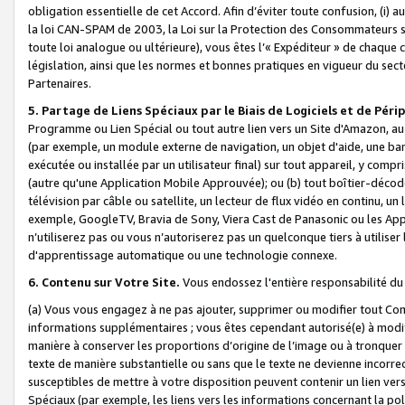
obligation essentielle de cet Accord. Afin d’éviter toute confusion, (i) a
la loi CAN-SPAM de 2003, la Loi sur la Protection des Consommateurs s
toute loi analogue ou ultérieure), vous êtes l’« Expéditeur » de chaque 
législation, ainsi que les normes et bonnes pratiques en vigueur du s
Partenaires.
5. Partage de Liens Spéciaux par le Biais de Logiciels et de Pér
Programme ou Lien Spécial ou tout autre lien vers un Site d'Amazon, au su
(par exemple, un module externe de navigation, un objet d'aide, une ba
exécutée ou installée par un utilisateur final) sur tout appareil, y comp
(autre qu'une Application Mobile Approuvée); ou (b) tout boîtier-décod
télévision par câble ou satellite, un lecteur de flux vidéo en continu, un
exemple, GoogleTV, Bravia de Sony, Viera Cast de Panasonic ou les Appli
n’utiliserez pas ou vous n’autoriserez pas un quelconque tiers à utili
d'apprentissage automatique ou une technologie connexe.
6. Contenu sur Votre Site.
Vous endossez l'entière responsabilité du
(a) Vous vous engagez à ne pas ajouter, supprimer ou modifier tout Co
informations supplémentaires ; vous êtes cependant autorisé(e) à modi
manière à conserver les proportions d’origine de l’image ou à tronquer
texte de manière substantielle ou sans que le texte ne devienne incorr
susceptibles de mettre à votre disposition peuvent contenir un lien ver
Spéciaux (par exemple, les liens vers les informations concernant la poli