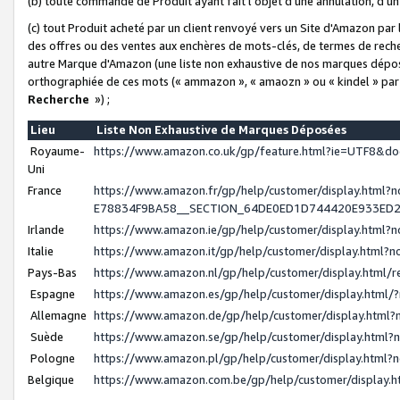
(b) toute commande de Produit ayant fait l'objet d'une annulation, d'u
(c) tout Produit acheté par un client renvoyé vers un Site d'Amazon par
des offres ou des ventes aux enchères de mots-clés, de termes de reche
autre Marque d'Amazon (une liste non exhaustive de nos marques déposée
orthographiée de ces mots (« ammazon », « amaozn » ou « kindel » par
Recherche
») ;
Lieu
Liste Non Exhaustive de Marques Déposées
Royaume-
https://www.amazon.co.uk/gp/feature.html?ie=UTF8&
Uni
France
https://www.amazon.fr/gp/help/customer/display.ht
E78834F9BA58__SECTION_64DE0ED1D744420E933ED
Irlande
https://www.amazon.ie/gp/help/customer/display.htm
Italie
https://www.amazon.it/gp/help/customer/display.html
Pays-Bas
https://www.amazon.nl/gp/help/customer/display.html
Espagne
https://www.amazon.es/gp/help/customer/display.html
Allemagne
https://www.amazon.de/gp/help/customer/display.htm
Suède
https://www.amazon.se/gp/help/customer/display.htm
Pologne
https://www.amazon.pl/gp/help/customer/display.html
Belgique
https://www.amazon.com.be/gp/help/customer/displa