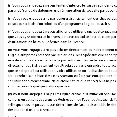
(r) Vous vous engagez à ne pas tenter d'intercepter ou de rediriger (y comp
partir de/sur ou de détourner une rémunération de tout site participa
(s) Vous vous engagez à ne pas générer artificiellement des clics ou de
ce soit par le biais d'un robot ou d'un programme logiciel ou autre.
(t) Vous vous engagez à ne pas afficher ou utiliser d’une quelconque man
que vous ayez obtenu un lien vers ledit avis ou ladite note du client par
d’utilisations de la PA API décrites dans la
Licence
.
(u) Vous vous engagez à ne pas acheter directement ou indirectement t
Eligible aux primes Amazon par le biais des Liens Spéciaux, que ce soit 
morale et vous vous engagez à ne pas autoriser, demander ou encourager
directement ou indirectement tout Produit ou à entreprendre toute acti
que ce soit pour leur utilisation, votre utilisation ou l'utilisation de
tout Produit par le biais des Liens Spéciaux ou à ne pas entreprendre t
son utilisation commerciale (de quelque nature que ce soit) ou à ne pas o
commerciale de quelque nature que ce soit.
(v) Vous vous engagez à ne pas masquer, cacher, dissimuler ou occulter 
compris en utilisant des Liens de Redirection) ou l'agent utilisateur de 
telle que nous ne puissions pas déterminer de façon raisonnable le site ou
destination d'un Site d'Amazon.