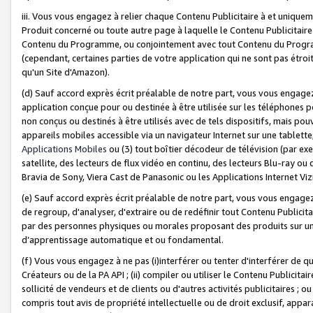
iii. Vous vous engagez à relier chaque Contenu Publicitaire à et uniqu
Produit concerné ou toute autre page à laquelle le Contenu Publicitaire
Contenu du Programme, ou conjointement avec tout Contenu du Programm
(cependant, certaines parties de votre application qui ne sont pas étroi
qu'un Site d'Amazon).
(d) Sauf accord exprès écrit préalable de notre part, vous vous engagez à
application conçue pour ou destinée à être utilisée sur les téléphones p
non conçus ou destinés à être utilisés avec de tels dispositifs, mais pouv
appareils mobiles accessible via un navigateur Internet sur une tablett
Applications Mobiles
ou (3) tout boîtier décodeur de télévision (par ex
satellite, des lecteurs de flux vidéo en continu, des lecteurs Blu-ray o
Bravia de Sony, Viera Cast de Panasonic ou les Applications Internet Viz
(e) Sauf accord exprès écrit préalable de notre part, vous vous engagez 
de regroup, d'analyser, d'extraire ou de redéfinir tout Contenu Publicitai
par des personnes physiques ou morales proposant des produits sur un
d’apprentissage automatique et ou fondamental.
(f) Vous vous engagez à ne pas (i)interférer ou tenter d'interférer de 
Créateurs ou de la PA API ; (ii) compiler ou utiliser le Contenu Publicita
sollicité de vendeurs et de clients ou d'autres activités publicitaires ; ou (
compris tout avis de propriété intellectuelle ou de droit exclusif, appar