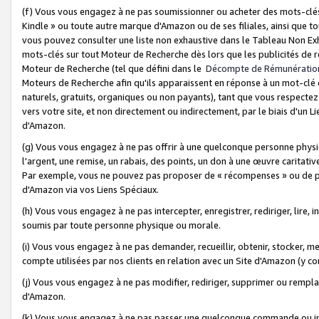
(f) Vous vous engagez à ne pas soumissionner ou acheter des mots-clés,
Kindle » ou toute autre marque d'Amazon ou de ses filiales, ainsi que t
vous pouvez consulter une liste non exhaustive dans le Tableau Non Ex
mots-clés sur tout Moteur de Recherche dès lors que les publicités de 
Moteur de Recherche (tel que défini dans le
Décompte de Rémunératio
Moteurs de Recherche afin qu'ils apparaissent en réponse à un mot-clé o
naturels, gratuits, organiques ou non payants), tant que vous respectez 
vers votre site, et non directement ou indirectement, par le biais d'un Li
d'Amazon.
(g) Vous vous engagez à ne pas offrir à une quelconque personne physi
l'argent, une remise, un rabais, des points, un don à une œuvre caritativ
Par exemple, vous ne pouvez pas proposer de « récompenses » ou de p
d'Amazon via vos Liens Spéciaux.
(h) Vous vous engagez à ne pas intercepter, enregistrer, rediriger, lire
soumis par toute personne physique ou morale.
(i) Vous vous engagez à ne pas demander, recueillir, obtenir, stocker, 
compte utilisées par nos clients en relation avec un Site d'Amazon (y c
(j) Vous vous engagez à ne pas modifier, rediriger, supprimer ou rempla
d'Amazon.
(k) Vous vous engagez à ne pas passer une quelconque commande ou init