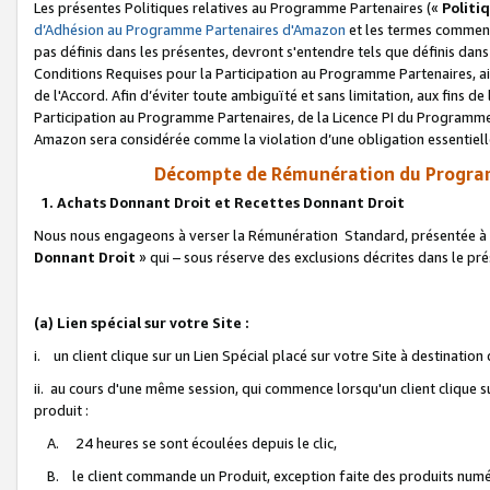
Les présentes Politiques relatives au Programme Partenaires («
Politi
d’Adhésion au Programme Partenaires d'Amazon
et les termes commenç
pas définis dans les présentes, devront s'entendre tels que définis dans 
Conditions Requises pour la Participation au Programme Partenaires, ai
de l'Accord. Afin d’éviter toute ambiguïté et sans limitation, aux fins de
Participation au Programme Partenaires, de la Licence PI du Programme 
Amazon sera considérée comme la violation d’une obligation essentielle
Décompte de Rémunération du Program
1. Achats Donnant Droit et Recettes Donnant Droit
Nous nous engageons à verser la Rémunération Standard, présentée à l
Donnant Droit
» qui – sous réserve des exclusions décrites dans le p
(a) Lien spécial sur votre Site :
i. un client clique sur un Lien Spécial placé sur votre Site à destination
ii. au cours d'une même session, qui commence lorsqu'un client clique s
produit :
A. 24 heures se sont écoulées depuis le clic,
B. le client commande un Produit, exception faite des produits numéri