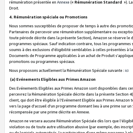
rémunération présentée en
Annexe
(«
Rémunération Standard
»). L
Droit.
4. Rémunération spéciale ou Promotions
Nous sommes susceptibles de proposer de temps à autre des promotion
Partenaires de percevoir une rémunération supplémentaire ou exceptio
toute période décrite dans la présente Section), Amazon se réserve le
programmes spéciaux. Sauf indication contraire, tous les programmes s
soumis à des exclusions d'éligibilité semblables à celles présentées à 
Documents de Programme applicables à un achat de Produit s'appliquera
promotions ou programmes spéciaux.
Nous proposons actuellement la Rémunération Spéciale suivante :
ici
(a) Evénements Eligibles aux Primes Amazon
Des Evénements Eligibles aux Primes Amazon sont disponibles dans cer
percevrez la Rémunération Spéciale décrite dans la présente Section 4(
client, qui doit être éligible à l'Evénement Eligible aux Primes Amazon te
vers la page d'accueil d'un programme donnant lieu à une prime sur un Si
récompensée par une prime décrite en Annexe.
Amazon ne versera aucune Rémunération Spéciale dès lors que l'éligibi
violation ou de toute autre utilisation abusive (par exemple, des inscrip
ou de logiciels automatisés, la participation d'une même personne à p