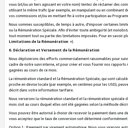
vous (et/ou un tiers agissant en votre nom) tentez de réclamer des c
utilisant le même trafic (par exemple, en manipulant ou en combinant 
vos commissions et/ou en mettant fin à votre participation au Progra
Nous sommes susceptibles, de temps à autre, d'imposer certaines limit
ou la Rémunération Spéciale. Afin d'éviter toute ambiguïté (et nonobst
tout moment tout ou partie des limitations imposées. Pour en savoir plus
Limitations de la Rémunération
»).
6. Déclaration et Versement de la Rémunération
Nous déploierons des efforts commercialement raisonnables pour suivr
cadre de notre suivi interne, et pour créer et vous fournir nos rapport
gagnées au cours de ce mois.
La rémunération standard et la Rémunération Spéciale, qui sont calcul
proche en devise locale (par exemple, en centimes pour les USD), peuve
décrit dans votre information tarifaire.
Nous verserons la rémunération standard et la rémunération spéciale da
mois civil au cours duquel elles ont été gagnées selon la méthode décr
Vous pouvez être autorisé à choisir de recevoir le paiement dans une dev
vous acceptez que le taux de conversion soit déterminé conformément
Option 1 : Paiement par virement automatique.
Nous vous virerons aut