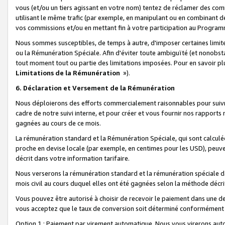
vous (et/ou un tiers agissant en votre nom) tentez de réclamer des c
utilisant le même trafic (par exemple, en manipulant ou en combinant 
vos commissions et/ou en mettant fin à votre participation au Progra
Nous sommes susceptibles, de temps à autre, d'imposer certaines limit
ou la Rémunération Spéciale. Afin d'éviter toute ambiguïté (et nonobst
tout moment tout ou partie des limitations imposées. Pour en savoir plus
Limitations de la Rémunération
»).
6. Déclaration et Versement de la Rémunération
Nous déploierons des efforts commercialement raisonnables pour suivr
cadre de notre suivi interne, et pour créer et vous fournir nos rapport
gagnées au cours de ce mois.
La rémunération standard et la Rémunération Spéciale, qui sont calcul
proche en devise locale (par exemple, en centimes pour les USD), peuve
décrit dans votre information tarifaire.
Nous verserons la rémunération standard et la rémunération spéciale da
mois civil au cours duquel elles ont été gagnées selon la méthode décr
Vous pouvez être autorisé à choisir de recevoir le paiement dans une dev
vous acceptez que le taux de conversion soit déterminé conformément
Option 1 : Paiement par virement automatique.
Nous vous virerons aut