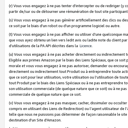
(r) Vous vous engagez à ne pas tenter d'intercepter ou de rediriger (y comp
partir de/sur ou de détourner une rémunération de tout site participa
(s) Vous vous engagez à ne pas générer artificiellement des clics ou de
ce soit par le biais d'un robot ou d'un programme logiciel ou autre.
(t) Vous vous engagez à ne pas afficher ou utiliser d’une quelconque man
que vous ayez obtenu un lien vers ledit avis ou ladite note du client par
d’utilisations de la PA API décrites dans la
Licence
.
(u) Vous vous engagez à ne pas acheter directement ou indirectement t
Eligible aux primes Amazon par le biais des Liens Spéciaux, que ce soit 
morale et vous vous engagez à ne pas autoriser, demander ou encourager
directement ou indirectement tout Produit ou à entreprendre toute acti
que ce soit pour leur utilisation, votre utilisation ou l'utilisation de
tout Produit par le biais des Liens Spéciaux ou à ne pas entreprendre t
son utilisation commerciale (de quelque nature que ce soit) ou à ne pas o
commerciale de quelque nature que ce soit.
(v) Vous vous engagez à ne pas masquer, cacher, dissimuler ou occulter 
compris en utilisant des Liens de Redirection) ou l'agent utilisateur de 
telle que nous ne puissions pas déterminer de façon raisonnable le site ou
destination d'un Site d'Amazon.