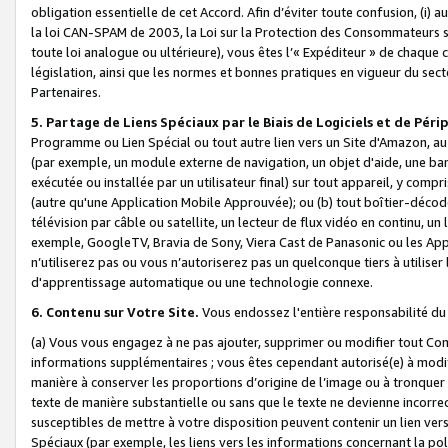
obligation essentielle de cet Accord. Afin d’éviter toute confusion, (i) a
la loi CAN-SPAM de 2003, la Loi sur la Protection des Consommateurs s
toute loi analogue ou ultérieure), vous êtes l’« Expéditeur » de chaque 
législation, ainsi que les normes et bonnes pratiques en vigueur du s
Partenaires.
5. Partage de Liens Spéciaux par le Biais de Logiciels et de Pér
Programme ou Lien Spécial ou tout autre lien vers un Site d'Amazon, au su
(par exemple, un module externe de navigation, un objet d'aide, une ba
exécutée ou installée par un utilisateur final) sur tout appareil, y comp
(autre qu'une Application Mobile Approuvée); ou (b) tout boîtier-décod
télévision par câble ou satellite, un lecteur de flux vidéo en continu, un
exemple, GoogleTV, Bravia de Sony, Viera Cast de Panasonic ou les Appli
n’utiliserez pas ou vous n’autoriserez pas un quelconque tiers à utili
d'apprentissage automatique ou une technologie connexe.
6. Contenu sur Votre Site.
Vous endossez l'entière responsabilité du
(a) Vous vous engagez à ne pas ajouter, supprimer ou modifier tout Co
informations supplémentaires ; vous êtes cependant autorisé(e) à modi
manière à conserver les proportions d’origine de l’image ou à tronquer
texte de manière substantielle ou sans que le texte ne devienne incorr
susceptibles de mettre à votre disposition peuvent contenir un lien ver
Spéciaux (par exemple, les liens vers les informations concernant la poli