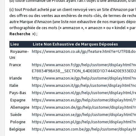
(b) toute commande de Produit ayant fait l'objet d'une annulation, d'u
(c) tout Produit acheté par un client renvoyé vers un Site d'Amazon par
des offres ou des ventes aux enchères de mots-clés, de termes de reche
autre Marque d'Amazon (une liste non exhaustive de nos marques déposée
orthographiée de ces mots (« ammazon », « amaozn » ou « kindel » par
Recherche
») ;
Lieu
Liste Non Exhaustive de Marques Déposées
Royaume-
https://www.amazon.co.uk/gp/feature.html?ie=UTF8&
Uni
France
https://www.amazon.fr/gp/help/customer/display.ht
E78834F9BA58__SECTION_64DE0ED1D744420E933ED
Irlande
https://www.amazon.ie/gp/help/customer/display.htm
Italie
https://www.amazon.it/gp/help/customer/display.html
Pays-Bas
https://www.amazon.nl/gp/help/customer/display.html
Espagne
https://www.amazon.es/gp/help/customer/display.html
Allemagne
https://www.amazon.de/gp/help/customer/display.htm
Suède
https://www.amazon.se/gp/help/customer/display.htm
Pologne
https://www.amazon.pl/gp/help/customer/display.html
Belgique
https://www.amazon.com.be/gp/help/customer/displa