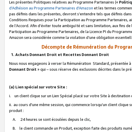
Les présentes Politiques relatives au Programme Partenaires («
Politi
d’Adhésion au Programme Partenaires d'Amazon
et les termes commenç
pas définis dans les présentes, devront s'entendre tels que définis dans 
Conditions Requises pour la Participation au Programme Partenaires, ai
de l'Accord. Afin d’éviter toute ambiguïté et sans limitation, aux fins de
Participation au Programme Partenaires, de la Licence PI du Programme 
Amazon sera considérée comme la violation d’une obligation essentielle
Décompte de Rémunération du Program
1. Achats Donnant Droit et Recettes Donnant Droit
Nous nous engageons à verser la Rémunération Standard, présentée à l
Donnant Droit
» qui – sous réserve des exclusions décrites dans le p
(a) Lien spécial sur votre Site :
i. un client clique sur un Lien Spécial placé sur votre Site à destination
ii. au cours d'une même session, qui commence lorsqu'un client clique s
produit :
A. 24 heures se sont écoulées depuis le clic,
B. le client commande un Produit, exception faite des produits numéri