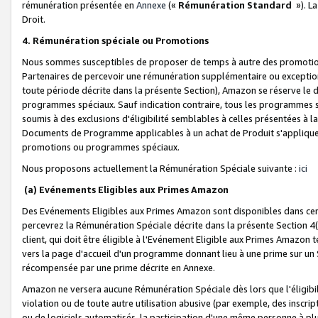
rémunération présentée en
Annexe
(«
Rémunération Standard
»). L
Droit.
4. Rémunération spéciale ou Promotions
Nous sommes susceptibles de proposer de temps à autre des promotion
Partenaires de percevoir une rémunération supplémentaire ou exceptio
toute période décrite dans la présente Section), Amazon se réserve le
programmes spéciaux. Sauf indication contraire, tous les programmes s
soumis à des exclusions d'éligibilité semblables à celles présentées à 
Documents de Programme applicables à un achat de Produit s'appliquera
promotions ou programmes spéciaux.
Nous proposons actuellement la Rémunération Spéciale suivante :
ici
(a) Evénements Eligibles aux Primes Amazon
Des Evénements Eligibles aux Primes Amazon sont disponibles dans cer
percevrez la Rémunération Spéciale décrite dans la présente Section 4(
client, qui doit être éligible à l'Evénement Eligible aux Primes Amazon te
vers la page d'accueil d'un programme donnant lieu à une prime sur un Si
récompensée par une prime décrite en Annexe.
Amazon ne versera aucune Rémunération Spéciale dès lors que l'éligibi
violation ou de toute autre utilisation abusive (par exemple, des inscrip
ou de logiciels automatisés, la participation d'une même personne à p