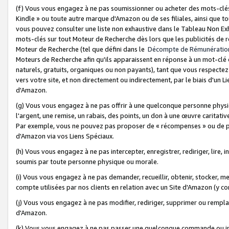
(f) Vous vous engagez à ne pas soumissionner ou acheter des mots-clés,
Kindle » ou toute autre marque d'Amazon ou de ses filiales, ainsi que t
vous pouvez consulter une liste non exhaustive dans le Tableau Non Ex
mots-clés sur tout Moteur de Recherche dès lors que les publicités de 
Moteur de Recherche (tel que défini dans le
Décompte de Rémunératio
Moteurs de Recherche afin qu'ils apparaissent en réponse à un mot-clé o
naturels, gratuits, organiques ou non payants), tant que vous respectez 
vers votre site, et non directement ou indirectement, par le biais d'un Li
d'Amazon.
(g) Vous vous engagez à ne pas offrir à une quelconque personne physi
l'argent, une remise, un rabais, des points, un don à une œuvre caritativ
Par exemple, vous ne pouvez pas proposer de « récompenses » ou de p
d'Amazon via vos Liens Spéciaux.
(h) Vous vous engagez à ne pas intercepter, enregistrer, rediriger, lire
soumis par toute personne physique ou morale.
(i) Vous vous engagez à ne pas demander, recueillir, obtenir, stocker, 
compte utilisées par nos clients en relation avec un Site d'Amazon (y c
(j) Vous vous engagez à ne pas modifier, rediriger, supprimer ou rempla
d'Amazon.
(k) Vous vous engagez à ne pas passer une quelconque commande ou init