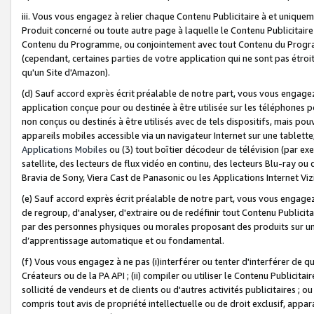
iii. Vous vous engagez à relier chaque Contenu Publicitaire à et uniqu
Produit concerné ou toute autre page à laquelle le Contenu Publicitaire
Contenu du Programme, ou conjointement avec tout Contenu du Programm
(cependant, certaines parties de votre application qui ne sont pas étroi
qu'un Site d'Amazon).
(d) Sauf accord exprès écrit préalable de notre part, vous vous engagez à
application conçue pour ou destinée à être utilisée sur les téléphones p
non conçus ou destinés à être utilisés avec de tels dispositifs, mais pouv
appareils mobiles accessible via un navigateur Internet sur une tablett
Applications Mobiles
ou (3) tout boîtier décodeur de télévision (par ex
satellite, des lecteurs de flux vidéo en continu, des lecteurs Blu-ray o
Bravia de Sony, Viera Cast de Panasonic ou les Applications Internet Viz
(e) Sauf accord exprès écrit préalable de notre part, vous vous engagez 
de regroup, d'analyser, d'extraire ou de redéfinir tout Contenu Publicitai
par des personnes physiques ou morales proposant des produits sur un
d’apprentissage automatique et ou fondamental.
(f) Vous vous engagez à ne pas (i)interférer ou tenter d'interférer de 
Créateurs ou de la PA API ; (ii) compiler ou utiliser le Contenu Publicita
sollicité de vendeurs et de clients ou d'autres activités publicitaires ; ou (
compris tout avis de propriété intellectuelle ou de droit exclusif, appar