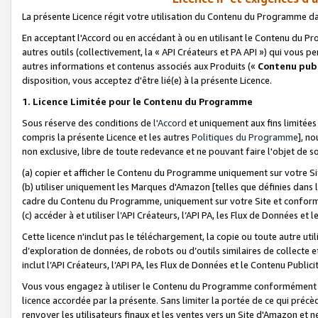
La présente Licence régit votre utilisation du Contenu du Programme d
En acceptant l'Accord ou en accédant à ou en utilisant le Contenu du P
autres outils (collectivement, la «
API Créateurs et PA API
») qui vous pe
autres informations et contenus associés aux Produits («
Contenu publ
disposition, vous acceptez d'être lié(e) à la présente Licence.
1. Licence Limitée pour le Contenu du Programme
Sous réserve des conditions de
l'Accord
et uniquement aux fins limitées
compris la présente Licence et les autres
Politiques du Programme
], n
non exclusive, libre de toute redevance et ne pouvant faire l'objet de so
(a) copier et afficher le Contenu du Programme uniquement sur votre Si
(b) utiliser uniquement les Marques d'Amazon [telles que définies dans 
cadre du Contenu du Programme, uniquement sur votre Site et confo
(c) accéder à et utiliser l’API Créateurs, l’API PA, les Flux de Données e
Cette licence n'inclut pas le téléchargement, la copie ou toute autre util
d’exploration de données, de robots ou d’outils similaires de collecte
inclut l’API Créateurs, l’API PA, les Flux de Données et le Contenu Publici
Vous vous engagez à utiliser le Contenu du Programme conformément a
licence accordée par la présente. Sans limiter la portée de ce qui pré
renvoyer les utilisateurs finaux et les ventes vers un Site d'Amazon et