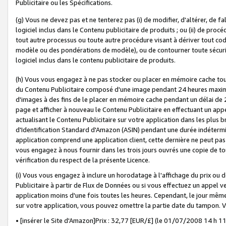
Publicitaire ou les Spécifications.
(g) Vous ne devez pas et ne tenterez pas (i) de modifier, d'altérer, de f
logiciel inclus dans le Contenu publicitaire de produits ; ou (ii) de proc
tout autre processus ou toute autre procédure visant à dériver tout c
modèle ou des pondérations de modèle), ou de contourner toute sécurité a
logiciel inclus dans le contenu publicitaire de produits.
(h) Vous vous engagez à ne pas stocker ou placer en mémoire cache tou
du Contenu Publicitaire composé d'une image pendant 24 heures maxim
d'images à des fins de le placer en mémoire cache pendant un délai de
page et afficher à nouveau le Contenu Publicitaire en effectuant un app
actualisant le Contenu Publicitaire sur votre application dans les plus 
d'Identification Standard d'Amazon (ASIN) pendant une durée indéterminé
application comprend une application client, cette dernière ne peut pa
vous engagez à nous fournir dans les trois jours ouvrés une copie de tou
vérification du respect de la présente Licence.
(i) Vous vous engagez à inclure un horodatage à l'affichage du prix ou 
Publicitaire à partir de Flux de Données ou si vous effectuez un appel ve
application moins d'une fois toutes les heures. Cependant, le jour même
sur votre application, vous pouvez omettre la partie date du tampon.
• [insérer le Site d'Amazon]Prix : 32,77 [EUR/£] (le 01/07/2008 14 h 11 