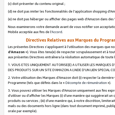
(c) doit présenter du contenu original ;
(d) ne doit pas imiter les fonctionnalités de l'application shopping d'Am
(e) ne doit pas héberger ou afficher des pages web d'Amazon dans de
Nous examinerons votre demande avant de vous notifier son acceptatio
Mobile acceptée aux fins de l'
Accord
.
Directives Relatives aux Marques du Progra
Les présentes Directives s'appliquent à l'utilisation des marques que
d'Amazon
»). Vous êtes tenu(e) de respecter scrupuleusement et à tou
aux présentes Directives entraînera la résiliation automatique de toute
1. VOUS ETES UNIQUEMENT AUTORISE(E) A UTILISER LES MARQUES D'
DES PRODUITS SUR UN SITE D'AMAZON A L'AIDE D'UN LIEN SPECIAL 
2. Votre utilisation des Marques d'Amazon doit (i) respecter la dernière
Programme (tels que définis dans le «
Décompte de rémunération
»).
3. Vous pouvez utiliser les Marques d'Amazon uniquement aux fins expr
d'utiliser ou d'afficher les Marques (i) d’une manière qui suggérerait un
produits ou services ; (iii) d’une manière qui, à notre discrétion, limit
mails ou des documents hors ligne (dans tout document imprimé, publip
orale par exemple).