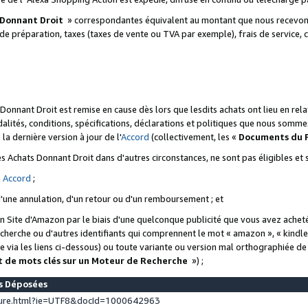
 Donnant Droit
» correspondantes équivalent au montant que nous recevons
 de préparation, taxes (taxes de vente ou TVA par exemple), frais de service, c
s Donnant Droit est remise en cause dès lors que lesdits achats ont lieu en r
lités, conditions, spécifications, déclarations et politiques que nous somme
a dernière version à jour de l'
Accord
(collectivement, les «
Documents du
 des Achats Donnant Droit dans d'autres circonstances, ne sont pas éligibles e
e
Accord
;
d'une annulation, d'un retour ou d'un remboursement ; et
 un Site d'Amazon par le biais d'une quelconque publicité que vous avez acheté
cherche ou d'autres identifiants qui comprennent le mot « amazon », « kindl
 via les liens ci-dessous) ou toute variante ou version mal orthographiée d
t de mots clés sur un Moteur de Recherche
») ;
es Déposées
ture.html?ie=UTF8&docId=1000642963