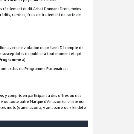
 réellement dudit Achat Donnant Droit, moins
rédits, remises, frais de traitement de carte de
elation avec une violation du présent Décompte de
s susceptibles de publier à tout moment et qui
 Programme
»).
t sont exclus du Programme Partenaires :
e, y compris en participant à des offres ou des
e » ou toute autre Marque d'Amazon (une liste non
e ces mots (« ammazon », « amaozn » ou « kindel »