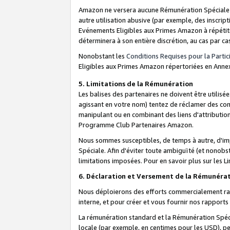
Amazon ne versera aucune Rémunération Spéciale dè
autre utilisation abusive (par exemple, des inscript
Evénements Eligibles aux Primes Amazon à répétiti
déterminera à son entière discrétion, au cas par ca
Nonobstant les
Conditions Requises pour la Parti
Eligibles aux Primes Amazon répertoriées en Anne
5. Limitations de la Rémunération
Les balises des partenaires ne doivent être utili
agissant en votre nom) tentez de réclamer des co
manipulant ou en combinant des liens d'attributi
Programme Club Partenaires Amazon.
Nous sommes susceptibles, de temps à autre, d'imp
Spéciale. Afin d'éviter toute ambiguïté (et nonob
limitations imposées. Pour en savoir plus sur les Li
6. Déclaration et Versement de la Rémunéra
Nous déploierons des efforts commercialement rai
interne, et pour créer et vous fournir nos rappor
La rémunération standard et la Rémunération Spéci
locale (par exemple, en centimes pour les USD), pe