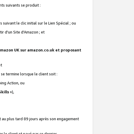
ts suivants se produit :
vant le clic initial sur le Lien Spécial ; ou
ir d'un Site d'Amazon ; et
te Amazon UK sur amazon.co.uk et proposant
et
e termine lorsque le client soit :
ping Action, ou
kills
»),
it au plus tard 89 jours après son engagement
 le client et payé par ce dernier.