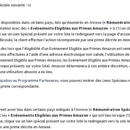
ciale suivante :
ici
disponibles dans certains pays, tels qu'énumérés en
Annexe
(«
Rémunérati
relation avec des «
Evénements Eligibles aux Primes Amazon
» si (1) un c
 sur un Lien Spécial présent sur votre Site le redirigeant vers la page d'acc
 découle, le client effectue l'action récompensée par une prime décrite en Ann
s lors que l'éligibilité d'un Evénement Eligible aux Primes Amazon est remis
ions effectuées à l'aide d'une adresse électronique non valide, l'utilisation d
nement Eligible aux Primes Amazon, les Evénement Eligible aux Primes Amazo
ciaux présents sur votre Site). Amazon déterminera à son entière discrétion, 
ne utilisation abusive a eu lieu.
cipation au Programme Partenaires
, vous pouvez insérer des Liens Spéciaux r
la prime correspondante.
t avoir lieu dans certains pays indiqués à l'
Annexe
(«
Rémunération Spéc
c les «
Evénements Eligibles aux Primes Amazon
» qui ont lieu lorsque (1)
 clique sur un lien spécial présent sur votre Site le redirigeant vers le site 
ar une prime décrite en Annexe.