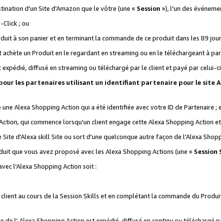
stination d'un Site d'Amazon que le vôtre (une «
Session
»), l'un des événemen
Click ; ou
it à son panier et en terminant la commande de ce produit dans les 89 jours sui
achète un Produit en le regardant en streaming ou en le téléchargeant à part
st expédié, diffusé en streaming ou téléchargé par le client et payé par celui-ci
 pour les partenaires utilisant un identifiant partenaire pour le si
ge une Alexa Shopping Action qui a été identifiée avec votre ID de Partenaire ; 
Action, qui commence lorsqu'un client engage cette Alexa Shopping Action et s
 Site d'Alexa skill Site ou sort d'une quelconque autre façon de l'Alexa Shop
uit que vous avez proposé avec les Alexa Shopping Actions (une «
Session S
vec l'Alexa Shopping Action soit :
 client au cours de la Session Skills et en complétant la commande du Produ
 de l' Alexa Shopping Action est expédié, diffusé en continu ou téléchargé par