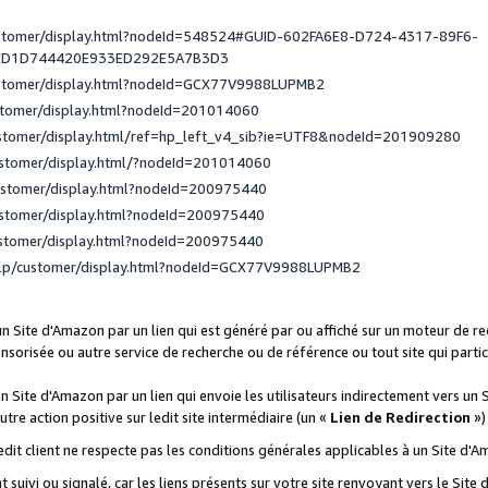
ustomer/display.html?nodeId=548524#GUID-602FA6E8-D724-4317-89F6-
ED1D744420E933ED292E5A7B3D3
ustomer/display.html?nodeId=GCX77V9988LUPMB2
stomer/display.html?nodeId=201014060
ustomer/display.html/ref=hp_left_v4_sib?ie=UTF8&nodeId=201909280
ustomer/display.html/?nodeId=201014060
ustomer/display.html?nodeId=200975440
ustomer/display.html?nodeId=200975440
ustomer/display.html?nodeId=200975440
elp/customer/display.html?nodeId=GCX77V9988LUPMB2
 un Site d'Amazon par un lien qui est généré par ou affiché sur un moteur de 
onsorisée ou autre service de recherche ou de référence ou tout site qui part
un Site d'Amazon par un lien qui envoie les utilisateurs indirectement vers un 
autre action positive sur ledit site intermédiaire (un «
Lien de Redirection
»)
 ledit client ne respecte pas les conditions générales applicables à un Site d'
t suivi ou signalé, car les liens présents sur votre site renvoyant vers le Si