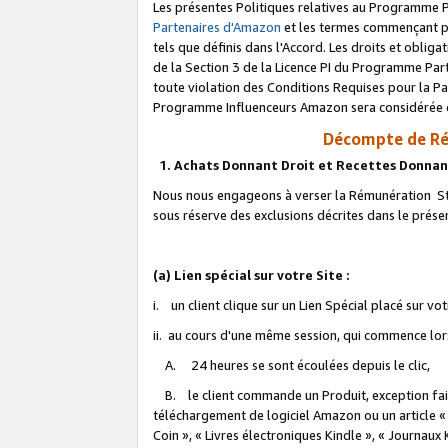
Les présentes Politiques relatives au Programme P
Partenaires d'Amazon
et les termes commençant pa
tels que définis dans l'Accord. Les droits et oblig
de la Section 3 de la Licence PI du Programme Parte
toute violation des Conditions Requises pour la Pa
Programme Influenceurs Amazon sera considérée co
Décompte de Ré
1. Achats Donnant Droit et Recettes Donnan
Nous nous engageons à verser la Rémunération Sta
sous réserve des exclusions décrites dans le prés
(a) Lien spécial sur votre Site :
i. un client clique sur un Lien Spécial placé sur vo
ii. au cours d'une même session, qui commence lorsq
A. 24 heures se sont écoulées depuis le clic,
B. le client commande un Produit, exception faite
téléchargement de logiciel Amazon ou un article «
Coin », « Livres électroniques Kindle », « Journaux