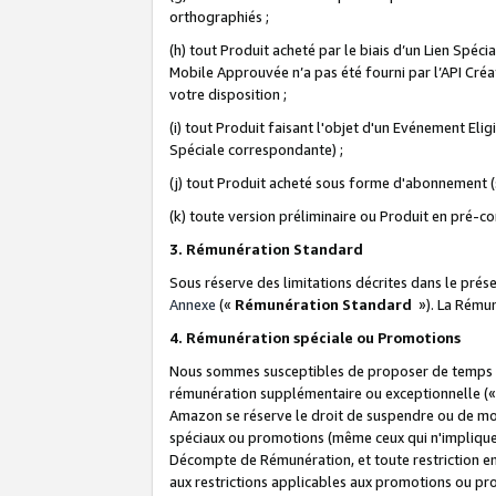
orthographiés ;
(h) tout Produit acheté par le biais d’un Lien Spéc
Mobile Approuvée n’a pas été fourni par l’API Créat
votre disposition ;
(i) tout Produit faisant l'objet d'un Evénement El
Spéciale correspondante) ;
(j) tout Produit acheté sous forme d'abonnement (s
(k) toute version préliminaire ou Produit en pré-c
3. Rémunération Standard
Sous réserve des limitations décrites dans le pré
Annexe
(«
Rémunération Standard
»). La Rému
4. Rémunération spéciale ou Promotions
Nous sommes susceptibles de proposer de temps à
rémunération supplémentaire ou exceptionnelle (
Amazon se réserve le droit de suspendre ou de mo
spéciaux ou promotions (même ceux qui n'impliquent
Décompte de Rémunération, et toute restriction e
aux restrictions applicables aux promotions ou p