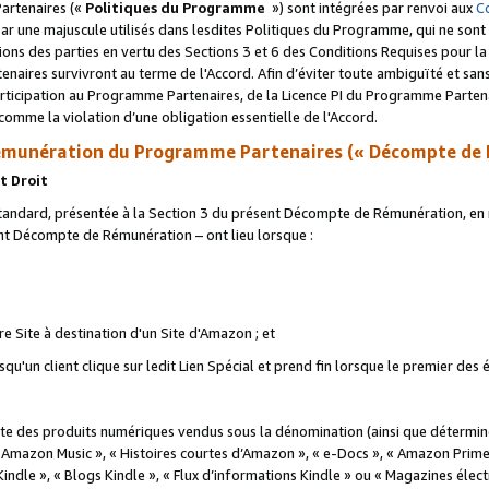
artenaires («
Politiques du Programme
») sont intégrées par renvoi aux
C
r une majuscule utilisés dans lesdites Politiques du Programme, qui ne sont 
ations des parties en vertu des Sections 3 et 6 des Conditions Requises pour l
naires survivront au terme de l'Accord. Afin d’éviter toute ambiguïté et sans l
rticipation au Programme Partenaires, de la Licence PI du Programme Partenai
mme la violation d’une obligation essentielle de l'Accord.
munération du Programme Partenaires (« Décompte de 
t Droit
ndard, présentée à la Section 3 du présent Décompte de Rémunération, en r
ent Décompte de Rémunération – ont lieu lorsque :
tre Site à destination d'un Site d'Amazon ; et
u'un client clique sur ledit Lien Spécial et prend fin lorsque le premier des
 des produits numériques vendus sous la dénomination (ainsi que déterminé 
 Amazon Music », « Histoires courtes d’Amazon », « e-Docs », « Amazon Prim
 Kindle », « Blogs Kindle », « Flux d’informations Kindle » ou « Magazines éle