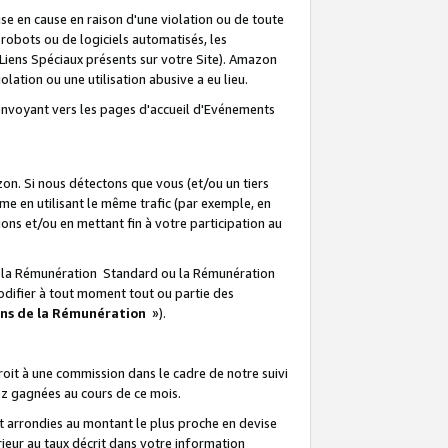
e en cause en raison d'une violation ou de toute
e robots ou de logiciels automatisés, les
Liens Spéciaux présents sur votre Site). Amazon
lation ou une utilisation abusive a eu lieu.
renvoyant vers les pages d'accueil d'Evénements
on. Si nous détectons que vous (et/ou un tiers
 en utilisant le même trafic (par exemple, en
s et/ou en mettant fin à votre participation au
ir la Rémunération Standard ou la Rémunération
odifier à tout moment tout ou partie des
ons de la Rémunération
»).
it à une commission dans le cadre de notre suivi
ez gagnées au cours de ce mois.
t arrondies au montant le plus proche en devise
ieur au taux décrit dans votre information