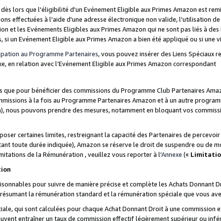
s lors que l'éligibilité d'un Evénement Eligible aux Primes Amazon est remis
ions effectuées à l'aide d'une adresse électronique non valide, l'utilisation d
on et les Evénements Eligibles aux Primes Amazon qui ne sont pas liés à des 
s, si un Evénement Eligible aux Primes Amazon a bien été appliqué ou si une vio
cipation au Programme Partenaires
, vous pouvez insérer des Liens Spéciaux 
xe, en relation avec l’Evénement Eligible aux Primes Amazon correspondant
sées que pour bénéficier des commissions du Programme Club Partenaires Amaz
mmissions à la fois au Programme Partenaires Amazon et à un autre programme
on), nous pouvons prendre des mesures, notamment en bloquant vos commission
oser certaines limites, restreignant la capacité des Partenaires de percevo
stant toute durée indiquée), Amazon se réserve le droit de suspendre ou de m
mitations de la Rémunération , veuillez vous reporter à l'
Annexe
(«
Limitati
tion
sonnables pour suivre de manière précise et complète les Achats Donnant Dro
ts résumant la rémunération standard et la rémunération spéciale que vous av
ale, qui sont calculées pour chaque Achat Donnant Droit à une commission e
uvent entraîner un taux de commission effectif légèrement supérieur ou infér