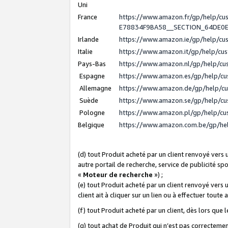
Uni
France
https://www.amazon.fr/gp/help/c
E78834F9BA58__SECTION_64DE0
Irlande
https://www.amazon.ie/gp/help/c
Italie
https://www.amazon.it/gp/help/cu
Pays-Bas
https://www.amazon.nl/gp/help/c
Espagne
https://www.amazon.es/gp/help/c
Allemagne
https://www.amazon.de/gp/help/c
Suède
https://www.amazon.se/gp/help/c
Pologne
https://www.amazon.pl/gp/help/c
Belgique
https://www.amazon.com.be/gp/h
(d) tout Produit acheté par un client renvoyé vers
autre portail de recherche, service de publicité sp
«
Moteur de recherche
») ;
(e) tout Produit acheté par un client renvoyé vers 
client ait à cliquer sur un lien ou à effectuer toute 
(f) tout Produit acheté par un client, dès lors que
(g) tout achat de Produit qui n’est pas correctemen