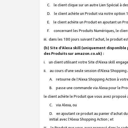
C. le client clique sur un autre Lien Spécial à de
D. le client achète un Produit via notre option 1-
E. le client achète un Produit en ajoutant un Produ
F. concernant les Produits Numériques, le client 
iii. dans les 180 jours suivant l'achat, le produit e
(b) Site d'Alexa skill (uniquement disponible
des Produits sur amazon.co.uk) :
i. un client utilisant votre Site d'Alexa skill enga
ii. au cours d'une seule session d'Alexa Shopping 
A. retourne de l'Alexa Shopping Action à votre
B. passe une commande via Alexa pour le Prod
le client achète le Produit que vous avez proposé a
C. via Alexa, ou
D. en ajoutant ce produit au panier d'achat du
initial avec l'Alexa Shopping Action ; et
iii. le Produit que vous avez proposé dans le cadre