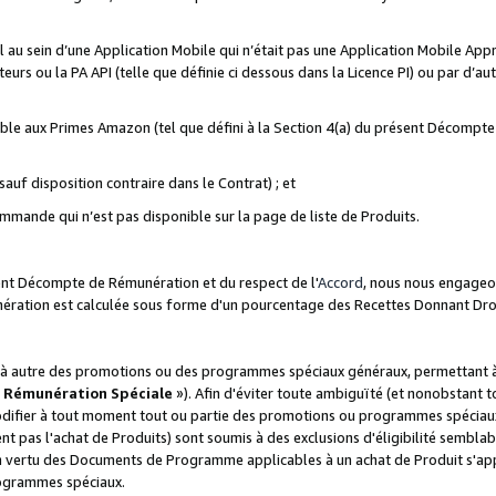
ial au sein d’une Application Mobile qui n’était pas une Application Mobile Ap
eurs ou la PA API (telle que définie ci dessous dans la Licence PI) ou par d’au
igible aux Primes Amazon (tel que défini à la Section 4(a) du présent Décomp
auf disposition contraire dans le Contrat) ; et
ommande qui n’est pas disponible sur la page de liste de Produits.
sent Décompte de Rémunération et du respect de l'
Accord
, nous nous engageo
nération est calculée sous forme d'un pourcentage des Recettes Donnant Dro
 autre des promotions ou des programmes spéciaux généraux, permettant à t
«
Rémunération Spéciale
»). Afin d'éviter toute ambiguïté (et nonobstant t
difier à tout moment tout ou partie des promotions ou programmes spéciaux.
 pas l'achat de Produits) sont soumis à des exclusions d'éligibilité semblabl
n vertu des Documents de Programme applicables à un achat de Produit s'app
rogrammes spéciaux.