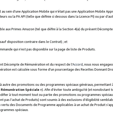
ial au sein d’une Application Mobile qui n’était pas une Application Mobile Ap
eurs ou la PA API (telle que définie ci dessous dans la Licence PI) ou par d’au
igible aux Primes Amazon (tel que défini à la Section 4(a) du présent Décomp
auf disposition contraire dans le Contrat) ; et
ommande qui n’est pas disponible sur la page de liste de Produits.
sent Décompte de Rémunération et du respect de l'
Accord
, nous nous engageo
nération est calculée sous forme d'un pourcentage des Recettes Donnant Dro
 autre des promotions ou des programmes spéciaux généraux, permettant à t
«
Rémunération Spéciale
»). Afin d'éviter toute ambiguïté (et nonobstant t
difier à tout moment tout ou partie des promotions ou programmes spéciaux.
 pas l'achat de Produits) sont soumis à des exclusions d'éligibilité semblabl
n vertu des Documents de Programme applicables à un achat de Produit s'app
rogrammes spéciaux.