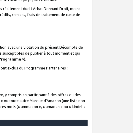
 réellement dudit Achat Donnant Droit, moins
rédits, remises, frais de traitement de carte de
elation avec une violation du présent Décompte de
s susceptibles de publier à tout moment et qui
 Programme
»).
t sont exclus du Programme Partenaires :
e, y compris en participant à des offres ou des
e » ou toute autre Marque d'Amazon (une liste non
e ces mots (« ammazon », « amaozn » ou « kindel »