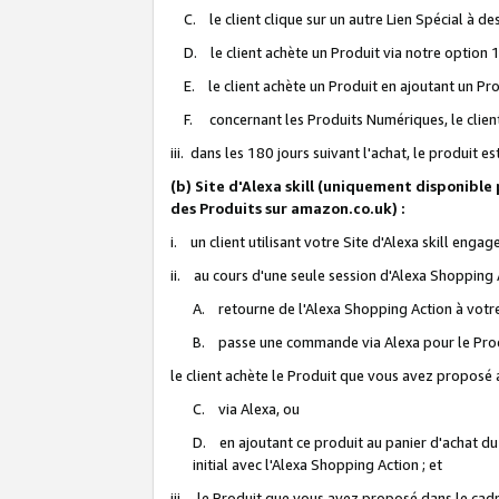
C. le client clique sur un autre Lien Spécial à de
D. le client achète un Produit via notre option 1-
E. le client achète un Produit en ajoutant un Produ
F. concernant les Produits Numériques, le client 
iii. dans les 180 jours suivant l'achat, le produit e
(b) Site d'Alexa skill (uniquement disponible
des Produits sur amazon.co.uk) :
i. un client utilisant votre Site d'Alexa skill enga
ii. au cours d'une seule session d'Alexa Shopping 
A. retourne de l'Alexa Shopping Action à votre
B. passe une commande via Alexa pour le Prod
le client achète le Produit que vous avez proposé a
C. via Alexa, ou
D. en ajoutant ce produit au panier d'achat du
initial avec l'Alexa Shopping Action ; et
iii. le Produit que vous avez proposé dans le cadre