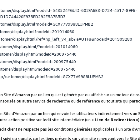
ustomer/display.html?nodeId=548524#GUID-602FA6E8-D724-4317-89F6-
ED1D744420E933ED292E5A7B3D3
ustomer/display.html?nodeId=GCX77V9988LUPMB2
stomer/display.html?nodeId=201014060
ustomer/display.html/ref=hp_left_v4_sib?ie=UTF8&nodeId=201909280
ustomer/display.html/?nodeId=201014060
ustomer/display.html?nodeId=200975440
ustomer/display.html?nodeId=200975440
ustomer/display.html?nodeId=200975440
elp/customer/display.html?nodeId=GCX77V9988LUPMB2
 un Site d'Amazon par un lien qui est généré par ou affiché sur un moteur de 
onsorisée ou autre service de recherche ou de référence ou tout site qui part
un Site d'Amazon par un lien qui envoie les utilisateurs indirectement vers un 
autre action positive sur ledit site intermédiaire (un «
Lien de Redirection
»)
 ledit client ne respecte pas les conditions générales applicables à un Site d'
t suivi ou signalé, car les liens présents sur votre site renvoyant vers le Si