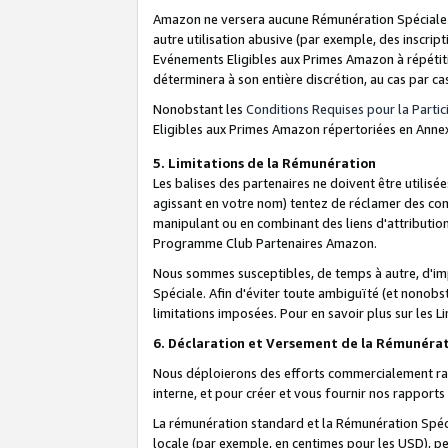
Amazon ne versera aucune Rémunération Spéciale dè
autre utilisation abusive (par exemple, des inscript
Evénements Eligibles aux Primes Amazon à répétiti
déterminera à son entière discrétion, au cas par ca
Nonobstant les
Conditions Requises pour la Parti
Eligibles aux Primes Amazon répertoriées en Anne
5. Limitations de la Rémunération
Les balises des partenaires ne doivent être utili
agissant en votre nom) tentez de réclamer des co
manipulant ou en combinant des liens d'attributi
Programme Club Partenaires Amazon.
Nous sommes susceptibles, de temps à autre, d'imp
Spéciale. Afin d'éviter toute ambiguïté (et nonob
limitations imposées. Pour en savoir plus sur les Li
6. Déclaration et Versement de la Rémunéra
Nous déploierons des efforts commercialement rai
interne, et pour créer et vous fournir nos rappor
La rémunération standard et la Rémunération Spéci
locale (par exemple, en centimes pour les USD), pe