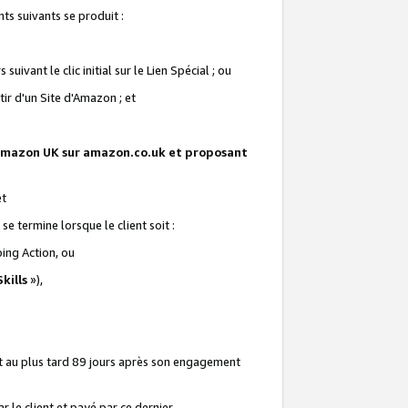
ts suivants se produit :
vant le clic initial sur le Lien Spécial ; ou
ir d'un Site d'Amazon ; et
te Amazon UK sur amazon.co.uk et proposant
et
e termine lorsque le client soit :
ping Action, ou
kills
»),
it au plus tard 89 jours après son engagement
 le client et payé par ce dernier.