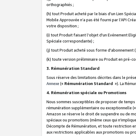
orthographiés ;
(h) tout Produit acheté par le biais d’un Lien Spéc
Mobile Approuvée n’a pas été fourni par l’API Créat
votre disposition ;
(i) tout Produit faisant l'objet d'un Evénement El
Spéciale correspondante) ;
(j) tout Produit acheté sous forme d'abonnement (s
(k) toute version préliminaire ou Produit en pré-c
3. Rémunération Standard
Sous réserve des limitations décrites dans le pré
Annexe
(«
Rémunération Standard
»). La Rému
4. Rémunération spéciale ou Promotions
Nous sommes susceptibles de proposer de temps à
rémunération supplémentaire ou exceptionnelle (
Amazon se réserve le droit de suspendre ou de mo
spéciaux ou promotions (même ceux qui n'impliquent
Décompte de Rémunération, et toute restriction e
aux restrictions applicables aux promotions ou p