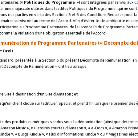
artenaires («
Politiques du Programme
») sont intégrées par renvoi aux
C
r une majuscule utilisés dans lesdites Politiques du Programme, qui ne sont 
ations des parties en vertu des Sections 3 et 6 des Conditions Requises pour l
naires survivront au terme de l'Accord. Afin d’éviter toute ambiguïté et sans l
rticipation au Programme Partenaires, de la Licence PI du Programme Partenai
mme la violation d’une obligation essentielle de l'Accord.
munération du Programme Partenaires (« Décompte de 
t Droit
ndard, présentée à la Section 3 du présent Décompte de Rémunération, en r
ent Décompte de Rémunération – ont lieu lorsque :
tre Site à destination d'un Site d'Amazon ; et
u'un client clique sur ledit Lien Spécial et prend fin lorsque le premier des
 des produits numériques vendus sous la dénomination (ainsi que déterminé 
 Amazon Music », « Histoires courtes d’Amazon », « e-Docs », « Amazon Prim
 Kindle », « Blogs Kindle », « Flux d’informations Kindle » ou « Magazines éle