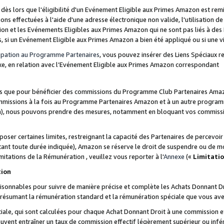
s lors que l'éligibilité d'un Evénement Eligible aux Primes Amazon est remis
ions effectuées à l'aide d'une adresse électronique non valide, l'utilisation d
on et les Evénements Eligibles aux Primes Amazon qui ne sont pas liés à des 
s, si un Evénement Eligible aux Primes Amazon a bien été appliqué ou si une vio
cipation au Programme Partenaires
, vous pouvez insérer des Liens Spéciaux 
xe, en relation avec l’Evénement Eligible aux Primes Amazon correspondant
sées que pour bénéficier des commissions du Programme Club Partenaires Amaz
mmissions à la fois au Programme Partenaires Amazon et à un autre programme
on), nous pouvons prendre des mesures, notamment en bloquant vos commission
oser certaines limites, restreignant la capacité des Partenaires de percevo
stant toute durée indiquée), Amazon se réserve le droit de suspendre ou de m
mitations de la Rémunération , veuillez vous reporter à l'
Annexe
(«
Limitati
tion
sonnables pour suivre de manière précise et complète les Achats Donnant Dro
ts résumant la rémunération standard et la rémunération spéciale que vous av
ale, qui sont calculées pour chaque Achat Donnant Droit à une commission e
uvent entraîner un taux de commission effectif légèrement supérieur ou infér