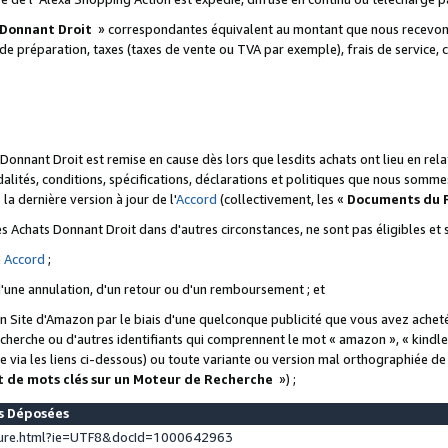
 Donnant Droit
» correspondantes équivalent au montant que nous recevons
 de préparation, taxes (taxes de vente ou TVA par exemple), frais de service, c
s Donnant Droit est remise en cause dès lors que lesdits achats ont lieu en r
lités, conditions, spécifications, déclarations et politiques que nous somme
a dernière version à jour de l'
Accord
(collectivement, les «
Documents du
 des Achats Donnant Droit dans d'autres circonstances, ne sont pas éligibles e
e
Accord
;
d'une annulation, d'un retour ou d'un remboursement ; et
 un Site d'Amazon par le biais d'une quelconque publicité que vous avez acheté
cherche ou d'autres identifiants qui comprennent le mot « amazon », « kindl
 via les liens ci-dessous) ou toute variante ou version mal orthographiée d
t de mots clés sur un Moteur de Recherche
») ;
es Déposées
ture.html?ie=UTF8&docId=1000642963