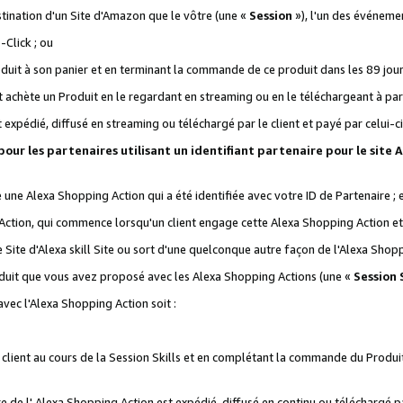
stination d'un Site d'Amazon que le vôtre (une «
Session
»), l'un des événemen
Click ; ou
it à son panier et en terminant la commande de ce produit dans les 89 jours sui
achète un Produit en le regardant en streaming ou en le téléchargeant à part
st expédié, diffusé en streaming ou téléchargé par le client et payé par celui-ci
 pour les partenaires utilisant un identifiant partenaire pour le si
ge une Alexa Shopping Action qui a été identifiée avec votre ID de Partenaire ; 
Action, qui commence lorsqu'un client engage cette Alexa Shopping Action et s
 Site d'Alexa skill Site ou sort d'une quelconque autre façon de l'Alexa Shop
uit que vous avez proposé avec les Alexa Shopping Actions (une «
Session S
vec l'Alexa Shopping Action soit :
 client au cours de la Session Skills et en complétant la commande du Produ
 de l' Alexa Shopping Action est expédié, diffusé en continu ou téléchargé par