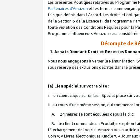
Les présentes Politiques relatives au Programme P
Partenaires d'Amazon
et les termes commençant pa
tels que définis dans l'Accord. Les droits et oblig
de la Section 3 de la Licence PI du Programme Parte
toute violation des Conditions Requises pour la Pa
Programme Influenceurs Amazon sera considérée co
Décompte de Ré
1. Achats Donnant Droit et Recettes Donnan
Nous nous engageons à verser la Rémunération Sta
sous réserve des exclusions décrites dans le prés
(a) Lien spécial sur votre Site :
i. un client clique sur un Lien Spécial placé sur vo
ii. au cours d'une même session, qui commence lorsq
A. 24 heures se sont écoulées depuis le clic,
B. le client commande un Produit, exception faite
téléchargement de logiciel Amazon ou un article «
Coin », « Livres électroniques Kindle », « Journaux