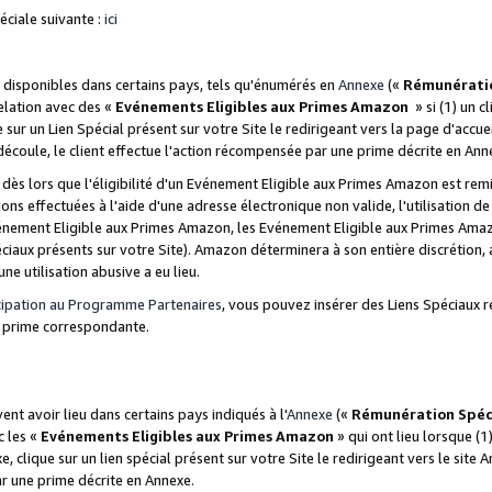
ciale suivante :
ici
disponibles dans certains pays, tels qu'énumérés en
Annexe
(«
Rémunérati
relation avec des «
Evénements Eligibles aux Primes Amazon
» si (1) un c
 sur un Lien Spécial présent sur votre Site le redirigeant vers la page d'acc
 découle, le client effectue l'action récompensée par une prime décrite en Ann
s lors que l'éligibilité d'un Evénement Eligible aux Primes Amazon est remis
ions effectuées à l'aide d'une adresse électronique non valide, l'utilisation d
nement Eligible aux Primes Amazon, les Evénement Eligible aux Primes Amazo
ciaux présents sur votre Site). Amazon déterminera à son entière discrétion, 
ne utilisation abusive a eu lieu.
cipation au Programme Partenaires
, vous pouvez insérer des Liens Spéciaux r
la prime correspondante.
t avoir lieu dans certains pays indiqués à l'
Annexe
(«
Rémunération Spéc
c les «
Evénements Eligibles aux Primes Amazon
» qui ont lieu lorsque (1)
 clique sur un lien spécial présent sur votre Site le redirigeant vers le site 
ar une prime décrite en Annexe.