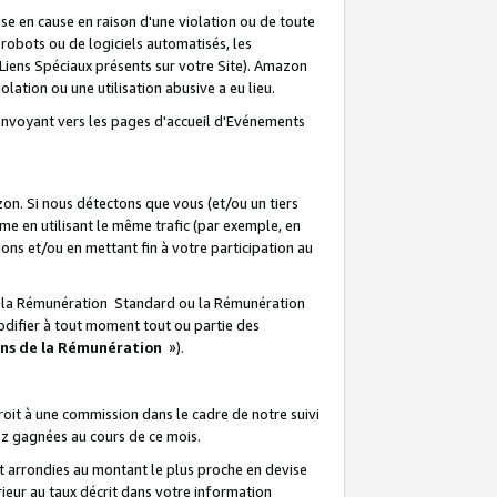
e en cause en raison d'une violation ou de toute
e robots ou de logiciels automatisés, les
Liens Spéciaux présents sur votre Site). Amazon
lation ou une utilisation abusive a eu lieu.
renvoyant vers les pages d'accueil d'Evénements
on. Si nous détectons que vous (et/ou un tiers
 en utilisant le même trafic (par exemple, en
s et/ou en mettant fin à votre participation au
ir la Rémunération Standard ou la Rémunération
odifier à tout moment tout ou partie des
ons de la Rémunération
»).
it à une commission dans le cadre de notre suivi
ez gagnées au cours de ce mois.
t arrondies au montant le plus proche en devise
ieur au taux décrit dans votre information