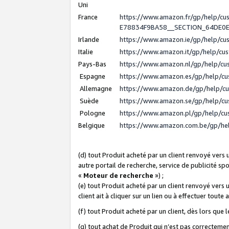
Uni
France
https://www.amazon.fr/gp/help/c
E78834F9BA58__SECTION_64DE0
Irlande
https://www.amazon.ie/gp/help/c
Italie
https://www.amazon.it/gp/help/cu
Pays-Bas
https://www.amazon.nl/gp/help/c
Espagne
https://www.amazon.es/gp/help/c
Allemagne
https://www.amazon.de/gp/help/c
Suède
https://www.amazon.se/gp/help/c
Pologne
https://www.amazon.pl/gp/help/c
Belgique
https://www.amazon.com.be/gp/h
(d) tout Produit acheté par un client renvoyé vers
autre portail de recherche, service de publicité sp
«
Moteur de recherche
») ;
(e) tout Produit acheté par un client renvoyé vers 
client ait à cliquer sur un lien ou à effectuer toute 
(f) tout Produit acheté par un client, dès lors que
(g) tout achat de Produit qui n’est pas correctemen