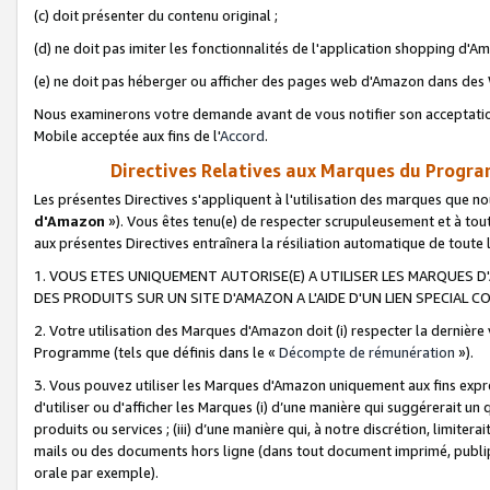
(c) doit présenter du contenu original ;
(d) ne doit pas imiter les fonctionnalités de l'application shopping d'Am
(e) ne doit pas héberger ou afficher des pages web d'Amazon dans de
Nous examinerons votre demande avant de vous notifier son acceptatio
Mobile acceptée aux fins de l'
Accord
.
Directives Relatives aux Marques du Progra
Les présentes Directives s'appliquent à l'utilisation des marques que
d'Amazon
»). Vous êtes tenu(e) de respecter scrupuleusement et à tou
aux présentes Directives entraînera la résiliation automatique de toute
1. VOUS ETES UNIQUEMENT AUTORISE(E) A UTILISER LES MARQUES D'
DES PRODUITS SUR UN SITE D'AMAZON A L'AIDE D'UN LIEN SPECIAL 
2. Votre utilisation des Marques d'Amazon doit (i) respecter la dernière
Programme (tels que définis dans le «
Décompte de rémunération
»).
3. Vous pouvez utiliser les Marques d'Amazon uniquement aux fins expr
d'utiliser ou d'afficher les Marques (i) d’une manière qui suggérerait un
produits ou services ; (iii) d’une manière qui, à notre discrétion, limit
mails ou des documents hors ligne (dans tout document imprimé, publip
orale par exemple).