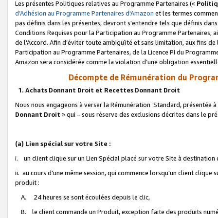
Les présentes Politiques relatives au Programme Partenaires («
Politi
d’Adhésion au Programme Partenaires d'Amazon
et les termes commenç
pas définis dans les présentes, devront s'entendre tels que définis dans 
Conditions Requises pour la Participation au Programme Partenaires, ai
de l'Accord. Afin d’éviter toute ambiguïté et sans limitation, aux fins de
Participation au Programme Partenaires, de la Licence PI du Programme 
Amazon sera considérée comme la violation d’une obligation essentielle
Décompte de Rémunération du Program
1. Achats Donnant Droit et Recettes Donnant Droit
Nous nous engageons à verser la Rémunération Standard, présentée à l
Donnant Droit
» qui – sous réserve des exclusions décrites dans le p
(a) Lien spécial sur votre Site :
i. un client clique sur un Lien Spécial placé sur votre Site à destination
ii. au cours d'une même session, qui commence lorsqu'un client clique s
produit :
A. 24 heures se sont écoulées depuis le clic,
B. le client commande un Produit, exception faite des produits numéri