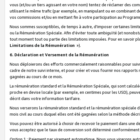
vous (et/ou un tiers agissant en votre nom) tentez de réclamer des c
utilisant le même trafic (par exemple, en manipulant ou en combinant 
vos commissions et/ou en mettant fin à votre participation au Progra
Nous sommes susceptibles, de temps à autre, d'imposer certaines limit
ou la Rémunération Spéciale. Afin d'éviter toute ambiguïté (et nonobst
tout moment tout ou partie des limitations imposées. Pour en savoir plus
Limitations de la Rémunération
»).
6. Déclaration et Versement de la Rémunération
Nous déploierons des efforts commercialement raisonnables pour suivr
cadre de notre suivi interne, et pour créer et vous fournir nos rapport
gagnées au cours de ce mois.
La rémunération standard et la Rémunération Spéciale, qui sont calcul
proche en devise locale (par exemple, en centimes pour les USD), peuve
décrit dans votre information tarifaire.
Nous verserons la rémunération standard et la rémunération spéciale da
mois civil au cours duquel elles ont été gagnées selon la méthode décr
Vous pouvez être autorisé à choisir de recevoir le paiement dans une dev
vous acceptez que le taux de conversion soit déterminé conformément
Option 1 : Paiement par virement automatique.
Nous vous virerons aut