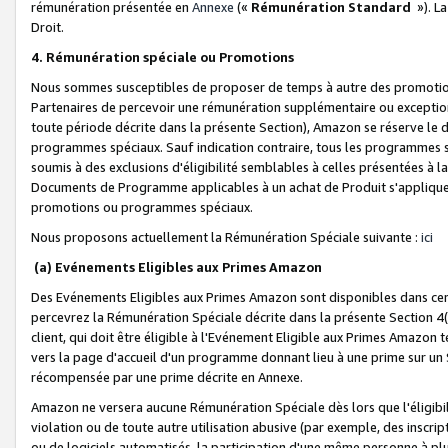
rémunération présentée en
Annexe
(«
Rémunération Standard
»). L
Droit.
4. Rémunération spéciale ou Promotions
Nous sommes susceptibles de proposer de temps à autre des promotion
Partenaires de percevoir une rémunération supplémentaire ou exceptio
toute période décrite dans la présente Section), Amazon se réserve le
programmes spéciaux. Sauf indication contraire, tous les programmes s
soumis à des exclusions d'éligibilité semblables à celles présentées à 
Documents de Programme applicables à un achat de Produit s'appliquera
promotions ou programmes spéciaux.
Nous proposons actuellement la Rémunération Spéciale suivante :
ici
(a) Evénements Eligibles aux Primes Amazon
Des Evénements Eligibles aux Primes Amazon sont disponibles dans cer
percevrez la Rémunération Spéciale décrite dans la présente Section 4(
client, qui doit être éligible à l'Evénement Eligible aux Primes Amazon te
vers la page d'accueil d'un programme donnant lieu à une prime sur un Si
récompensée par une prime décrite en Annexe.
Amazon ne versera aucune Rémunération Spéciale dès lors que l'éligibi
violation ou de toute autre utilisation abusive (par exemple, des inscrip
ou de logiciels automatisés, la participation d'une même personne à p