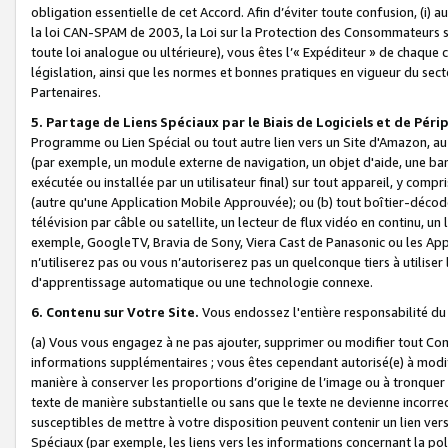
obligation essentielle de cet Accord. Afin d’éviter toute confusion, (i) a
la loi CAN-SPAM de 2003, la Loi sur la Protection des Consommateurs s
toute loi analogue ou ultérieure), vous êtes l’« Expéditeur » de chaque 
législation, ainsi que les normes et bonnes pratiques en vigueur du s
Partenaires.
5. Partage de Liens Spéciaux par le Biais de Logiciels et de Pér
Programme ou Lien Spécial ou tout autre lien vers un Site d'Amazon, au su
(par exemple, un module externe de navigation, un objet d'aide, une ba
exécutée ou installée par un utilisateur final) sur tout appareil, y comp
(autre qu'une Application Mobile Approuvée); ou (b) tout boîtier-décod
télévision par câble ou satellite, un lecteur de flux vidéo en continu, un
exemple, GoogleTV, Bravia de Sony, Viera Cast de Panasonic ou les Appli
n’utiliserez pas ou vous n’autoriserez pas un quelconque tiers à utili
d'apprentissage automatique ou une technologie connexe.
6. Contenu sur Votre Site.
Vous endossez l'entière responsabilité du
(a) Vous vous engagez à ne pas ajouter, supprimer ou modifier tout Co
informations supplémentaires ; vous êtes cependant autorisé(e) à modi
manière à conserver les proportions d’origine de l’image ou à tronquer
texte de manière substantielle ou sans que le texte ne devienne incorr
susceptibles de mettre à votre disposition peuvent contenir un lien ver
Spéciaux (par exemple, les liens vers les informations concernant la poli