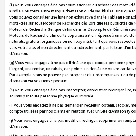
(f) Vous vous engagez à ne pas soumissionner ou acheter des mots-clés,
Kindle » ou toute autre marque d'Amazon ou de ses filiales, ainsi que t
vous pouvez consulter une liste non exhaustive dans le Tableau Non Ex
mots-clés sur tout Moteur de Recherche dès lors que les publicités de 
Moteur de Recherche (tel que défini dans le
Décompte de Rémunératio
Moteurs de Recherche afin qu'ils apparaissent en réponse à un mot-clé o
naturels, gratuits, organiques ou non payants), tant que vous respectez 
vers votre site, et non directement ou indirectement, par le biais d'un Li
d'Amazon.
(g) Vous vous engagez à ne pas offrir à une quelconque personne physi
l'argent, une remise, un rabais, des points, un don à une œuvre caritativ
Par exemple, vous ne pouvez pas proposer de « récompenses » ou de p
d'Amazon via vos Liens Spéciaux.
(h) Vous vous engagez à ne pas intercepter, enregistrer, rediriger, lire
soumis par toute personne physique ou morale.
(i) Vous vous engagez à ne pas demander, recueillir, obtenir, stocker, 
compte utilisées par nos clients en relation avec un Site d'Amazon (y c
(j) Vous vous engagez à ne pas modifier, rediriger, supprimer ou rempla
d'Amazon.
(k) Vous vous engagez à ne pas passer une quelconque commande ou init