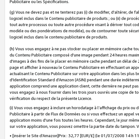
Publicitaire ou les Spécifications.
(g) Vous ne devez pas et ne tenterez pas (i) de modifier, d'altérer, de f
logiciel inclus dans le Contenu publicitaire de produits ; ou (ii) de proc
tout autre processus ou toute autre procédure visant à dériver tout c
modèle ou des pondérations de modèle), ou de contourner toute sécurité a
logiciel inclus dans le contenu publicitaire de produits.
(h) Vous vous engagez à ne pas stocker ou placer en mémoire cache tou
du Contenu Publicitaire composé d'une image pendant 24 heures maxim
d'images à des fins de le placer en mémoire cache pendant un délai de
page et afficher à nouveau le Contenu Publicitaire en effectuant un app
actualisant le Contenu Publicitaire sur votre application dans les plus 
d'Identification Standard d'Amazon (ASIN) pendant une durée indéterminé
application comprend une application client, cette dernière ne peut pa
vous engagez à nous fournir dans les trois jours ouvrés une copie de tou
vérification du respect de la présente Licence.
(i) Vous vous engagez à inclure un horodatage à l'affichage du prix ou 
Publicitaire à partir de Flux de Données ou si vous effectuez un appel ve
application moins d'une fois toutes les heures. Cependant, le jour même
sur votre application, vous pouvez omettre la partie date du tampon.
• [insérer le Site d'Amazon]Prix : 32,77 [EUR/£] (le 01/07/2008 14 h 11 