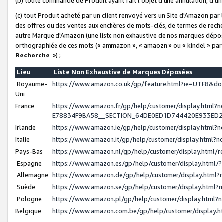
(b) toute commande de Produit ayant fait l'objet d'une annulation, d'u
(c) tout Produit acheté par un client renvoyé vers un Site d'Amazon par
des offres ou des ventes aux enchères de mots-clés, de termes de reche
autre Marque d'Amazon (une liste non exhaustive de nos marques déposée
orthographiée de ces mots (« ammazon », « amaozn » ou « kindel » par
Recherche
») ;
Lieu
Liste Non Exhaustive de Marques Déposées
Royaume-
https://www.amazon.co.uk/gp/feature.html?ie=UTF8&
Uni
France
https://www.amazon.fr/gp/help/customer/display.ht
E78834F9BA58__SECTION_64DE0ED1D744420E933ED
Irlande
https://www.amazon.ie/gp/help/customer/display.htm
Italie
https://www.amazon.it/gp/help/customer/display.html
Pays-Bas
https://www.amazon.nl/gp/help/customer/display.html
Espagne
https://www.amazon.es/gp/help/customer/display.html
Allemagne
https://www.amazon.de/gp/help/customer/display.htm
Suède
https://www.amazon.se/gp/help/customer/display.htm
Pologne
https://www.amazon.pl/gp/help/customer/display.html
Belgique
https://www.amazon.com.be/gp/help/customer/displa