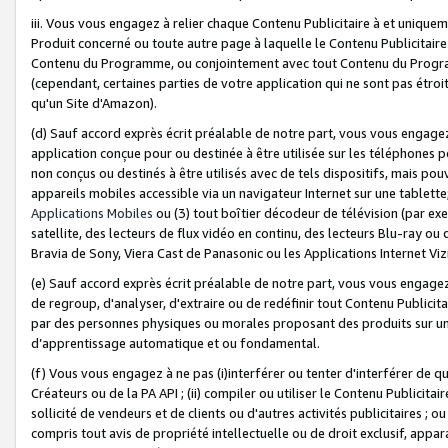
iii. Vous vous engagez à relier chaque Contenu Publicitaire à et uniqu
Produit concerné ou toute autre page à laquelle le Contenu Publicitaire
Contenu du Programme, ou conjointement avec tout Contenu du Programm
(cependant, certaines parties de votre application qui ne sont pas étroi
qu'un Site d'Amazon).
(d) Sauf accord exprès écrit préalable de notre part, vous vous engagez à
application conçue pour ou destinée à être utilisée sur les téléphones p
non conçus ou destinés à être utilisés avec de tels dispositifs, mais pouv
appareils mobiles accessible via un navigateur Internet sur une tablett
Applications Mobiles
ou (3) tout boîtier décodeur de télévision (par ex
satellite, des lecteurs de flux vidéo en continu, des lecteurs Blu-ray o
Bravia de Sony, Viera Cast de Panasonic ou les Applications Internet Viz
(e) Sauf accord exprès écrit préalable de notre part, vous vous engagez 
de regroup, d'analyser, d'extraire ou de redéfinir tout Contenu Publicitai
par des personnes physiques ou morales proposant des produits sur un
d’apprentissage automatique et ou fondamental.
(f) Vous vous engagez à ne pas (i)interférer ou tenter d'interférer de 
Créateurs ou de la PA API ; (ii) compiler ou utiliser le Contenu Publicita
sollicité de vendeurs et de clients ou d'autres activités publicitaires ; ou (
compris tout avis de propriété intellectuelle ou de droit exclusif, appar