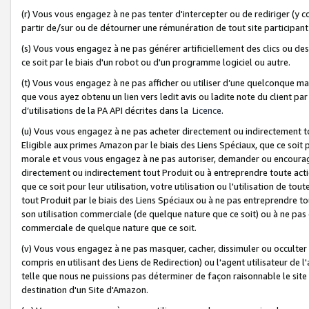
(r) Vous vous engagez à ne pas tenter d'intercepter ou de rediriger (y comp
partir de/sur ou de détourner une rémunération de tout site participa
(s) Vous vous engagez à ne pas générer artificiellement des clics ou de
ce soit par le biais d'un robot ou d'un programme logiciel ou autre.
(t) Vous vous engagez à ne pas afficher ou utiliser d’une quelconque man
que vous ayez obtenu un lien vers ledit avis ou ladite note du client par
d’utilisations de la PA API décrites dans la
Licence
.
(u) Vous vous engagez à ne pas acheter directement ou indirectement t
Eligible aux primes Amazon par le biais des Liens Spéciaux, que ce soit 
morale et vous vous engagez à ne pas autoriser, demander ou encourager
directement ou indirectement tout Produit ou à entreprendre toute acti
que ce soit pour leur utilisation, votre utilisation ou l'utilisation de
tout Produit par le biais des Liens Spéciaux ou à ne pas entreprendre t
son utilisation commerciale (de quelque nature que ce soit) ou à ne pas o
commerciale de quelque nature que ce soit.
(v) Vous vous engagez à ne pas masquer, cacher, dissimuler ou occulter 
compris en utilisant des Liens de Redirection) ou l'agent utilisateur de 
telle que nous ne puissions pas déterminer de façon raisonnable le site ou
destination d'un Site d'Amazon.