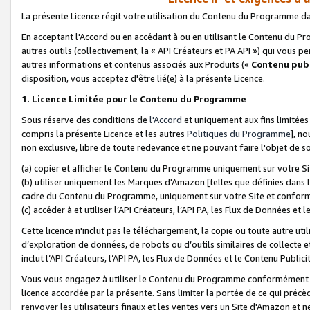
La présente Licence régit votre utilisation du Contenu du Programme d
En acceptant l'Accord ou en accédant à ou en utilisant le Contenu du P
autres outils (collectivement, la «
API Créateurs et PA API
») qui vous pe
autres informations et contenus associés aux Produits («
Contenu publ
disposition, vous acceptez d'être lié(e) à la présente Licence.
1. Licence Limitée pour le Contenu du Programme
Sous réserve des conditions de
l'Accord
et uniquement aux fins limitées
compris la présente Licence et les autres
Politiques du Programme
], n
non exclusive, libre de toute redevance et ne pouvant faire l'objet de so
(a) copier et afficher le Contenu du Programme uniquement sur votre Si
(b) utiliser uniquement les Marques d'Amazon [telles que définies dans 
cadre du Contenu du Programme, uniquement sur votre Site et confo
(c) accéder à et utiliser l’API Créateurs, l’API PA, les Flux de Données e
Cette licence n'inclut pas le téléchargement, la copie ou toute autre util
d’exploration de données, de robots ou d’outils similaires de collecte
inclut l’API Créateurs, l’API PA, les Flux de Données et le Contenu Publici
Vous vous engagez à utiliser le Contenu du Programme conformément a
licence accordée par la présente. Sans limiter la portée de ce qui pré
renvoyer les utilisateurs finaux et les ventes vers un Site d'Amazon et