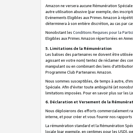
Amazon ne versera aucune Rémunération Spéciale dè
autre utilisation abusive (par exemple, des inscript
Evénements Eligibles aux Primes Amazon à répétiti
déterminera à son entière discrétion, au cas par ca
Nonobstant les
Conditions Requises pour la Parti
Eligibles aux Primes Amazon répertoriées en Anne
5. Limitations de la Rémunération
Les balises des partenaires ne doivent être utili
agissant en votre nom) tentez de réclamer des co
manipulant ou en combinant des liens d'attributi
Programme Club Partenaires Amazon.
Nous sommes susceptibles, de temps à autre, d'imp
Spéciale. Afin d'éviter toute ambiguïté (et nonob
limitations imposées. Pour en savoir plus sur les Li
6. Déclaration et Versement de la Rémunéra
Nous déploierons des efforts commercialement rai
interne, et pour créer et vous fournir nos rappor
La rémunération standard et la Rémunération Spéci
locale (par exemple, en centimes pour les USD), pe