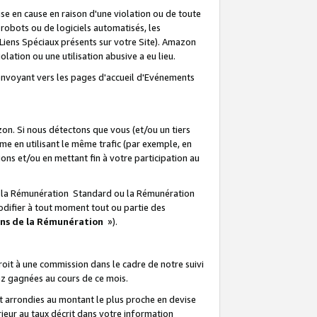
e en cause en raison d'une violation ou de toute
e robots ou de logiciels automatisés, les
Liens Spéciaux présents sur votre Site). Amazon
lation ou une utilisation abusive a eu lieu.
renvoyant vers les pages d'accueil d'Evénements
on. Si nous détectons que vous (et/ou un tiers
 en utilisant le même trafic (par exemple, en
s et/ou en mettant fin à votre participation au
ir la Rémunération Standard ou la Rémunération
odifier à tout moment tout ou partie des
ons de la Rémunération
»).
it à une commission dans le cadre de notre suivi
ez gagnées au cours de ce mois.
t arrondies au montant le plus proche en devise
ieur au taux décrit dans votre information