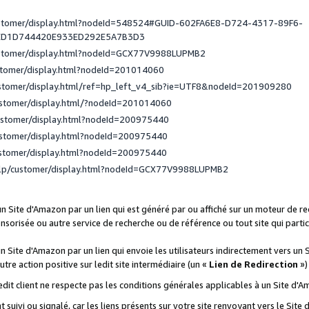
ustomer/display.html?nodeId=548524#GUID-602FA6E8-D724-4317-89F6-
ED1D744420E933ED292E5A7B3D3
ustomer/display.html?nodeId=GCX77V9988LUPMB2
stomer/display.html?nodeId=201014060
ustomer/display.html/ref=hp_left_v4_sib?ie=UTF8&nodeId=201909280
ustomer/display.html/?nodeId=201014060
ustomer/display.html?nodeId=200975440
ustomer/display.html?nodeId=200975440
ustomer/display.html?nodeId=200975440
elp/customer/display.html?nodeId=GCX77V9988LUPMB2
 un Site d'Amazon par un lien qui est généré par ou affiché sur un moteur de 
onsorisée ou autre service de recherche ou de référence ou tout site qui part
un Site d'Amazon par un lien qui envoie les utilisateurs indirectement vers un 
autre action positive sur ledit site intermédiaire (un «
Lien de Redirection
»)
 ledit client ne respecte pas les conditions générales applicables à un Site d'
t suivi ou signalé, car les liens présents sur votre site renvoyant vers le Si