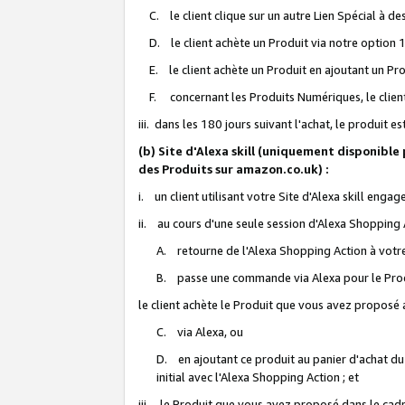
C. le client clique sur un autre Lien Spécial à de
D. le client achète un Produit via notre option 1-
E. le client achète un Produit en ajoutant un Produ
F. concernant les Produits Numériques, le client 
iii. dans les 180 jours suivant l'achat, le produit e
(b) Site d'Alexa skill (uniquement disponible
des Produits sur amazon.co.uk) :
i. un client utilisant votre Site d'Alexa skill enga
ii. au cours d'une seule session d'Alexa Shopping 
A. retourne de l'Alexa Shopping Action à votre
B. passe une commande via Alexa pour le Prod
le client achète le Produit que vous avez proposé a
C. via Alexa, ou
D. en ajoutant ce produit au panier d'achat du
initial avec l'Alexa Shopping Action ; et
iii. le Produit que vous avez proposé dans le cadre