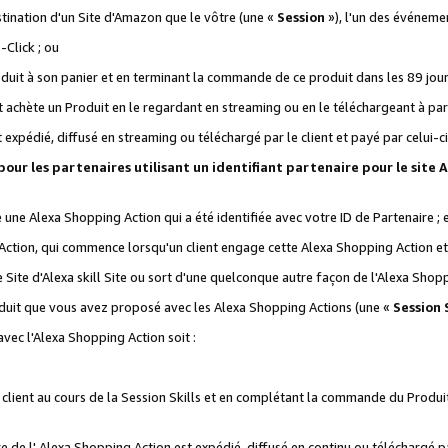
stination d'un Site d'Amazon que le vôtre (une «
Session
»), l'un des événemen
Click ; ou
it à son panier et en terminant la commande de ce produit dans les 89 jours sui
achète un Produit en le regardant en streaming ou en le téléchargeant à part
st expédié, diffusé en streaming ou téléchargé par le client et payé par celui-ci
 pour les partenaires utilisant un identifiant partenaire pour le si
ge une Alexa Shopping Action qui a été identifiée avec votre ID de Partenaire ; 
Action, qui commence lorsqu'un client engage cette Alexa Shopping Action et s
 Site d'Alexa skill Site ou sort d'une quelconque autre façon de l'Alexa Shop
uit que vous avez proposé avec les Alexa Shopping Actions (une «
Session S
vec l'Alexa Shopping Action soit :
 client au cours de la Session Skills et en complétant la commande du Produ
 de l' Alexa Shopping Action est expédié, diffusé en continu ou téléchargé par