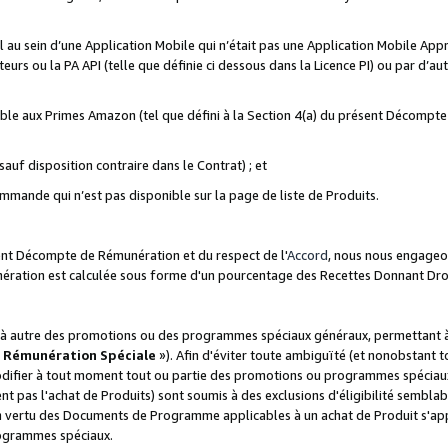
ial au sein d’une Application Mobile qui n’était pas une Application Mobile Ap
eurs ou la PA API (telle que définie ci dessous dans la Licence PI) ou par d’au
igible aux Primes Amazon (tel que défini à la Section 4(a) du présent Décomp
auf disposition contraire dans le Contrat) ; et
ommande qui n’est pas disponible sur la page de liste de Produits.
sent Décompte de Rémunération et du respect de l'
Accord
, nous nous engageo
nération est calculée sous forme d'un pourcentage des Recettes Donnant Dro
 autre des promotions ou des programmes spéciaux généraux, permettant à t
«
Rémunération Spéciale
»). Afin d'éviter toute ambiguïté (et nonobstant t
difier à tout moment tout ou partie des promotions ou programmes spéciaux.
 pas l'achat de Produits) sont soumis à des exclusions d'éligibilité semblabl
n vertu des Documents de Programme applicables à un achat de Produit s'app
rogrammes spéciaux.