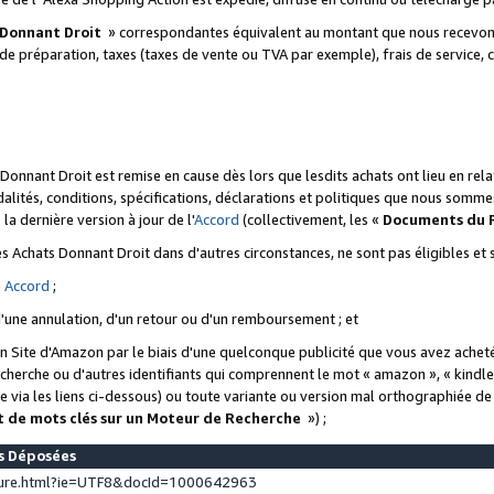
 Donnant Droit
» correspondantes équivalent au montant que nous recevons
 de préparation, taxes (taxes de vente ou TVA par exemple), frais de service, c
s Donnant Droit est remise en cause dès lors que lesdits achats ont lieu en r
lités, conditions, spécifications, déclarations et politiques que nous somme
a dernière version à jour de l'
Accord
(collectivement, les «
Documents du
 des Achats Donnant Droit dans d'autres circonstances, ne sont pas éligibles e
e
Accord
;
d'une annulation, d'un retour ou d'un remboursement ; et
 un Site d'Amazon par le biais d'une quelconque publicité que vous avez acheté
cherche ou d'autres identifiants qui comprennent le mot « amazon », « kindl
 via les liens ci-dessous) ou toute variante ou version mal orthographiée d
t de mots clés sur un Moteur de Recherche
») ;
es Déposées
ture.html?ie=UTF8&docId=1000642963