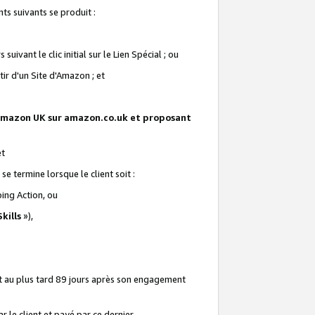
ts suivants se produit :
vant le clic initial sur le Lien Spécial ; ou
ir d'un Site d'Amazon ; et
te Amazon UK sur amazon.co.uk et proposant
et
e termine lorsque le client soit :
ping Action, ou
kills
»),
it au plus tard 89 jours après son engagement
 le client et payé par ce dernier.