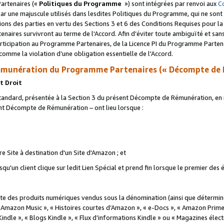
artenaires («
Politiques du Programme
») sont intégrées par renvoi aux
C
r une majuscule utilisés dans lesdites Politiques du Programme, qui ne sont 
ations des parties en vertu des Sections 3 et 6 des Conditions Requises pour l
naires survivront au terme de l'Accord. Afin d’éviter toute ambiguïté et sans l
rticipation au Programme Partenaires, de la Licence PI du Programme Partenai
mme la violation d’une obligation essentielle de l'Accord.
munération du Programme Partenaires (« Décompte de 
t Droit
ndard, présentée à la Section 3 du présent Décompte de Rémunération, en r
ent Décompte de Rémunération – ont lieu lorsque :
tre Site à destination d'un Site d'Amazon ; et
u'un client clique sur ledit Lien Spécial et prend fin lorsque le premier des
 des produits numériques vendus sous la dénomination (ainsi que déterminé 
 Amazon Music », « Histoires courtes d’Amazon », « e-Docs », « Amazon Prim
 Kindle », « Blogs Kindle », « Flux d’informations Kindle » ou « Magazines éle