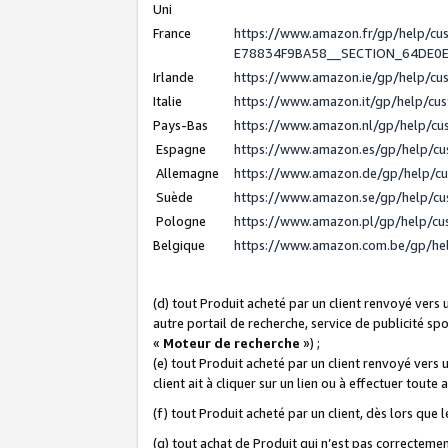
Uni
France
https://www.amazon.fr/gp/help/c
E78834F9BA58__SECTION_64DE0
Irlande
https://www.amazon.ie/gp/help/c
Italie
https://www.amazon.it/gp/help/cu
Pays-Bas
https://www.amazon.nl/gp/help/c
Espagne
https://www.amazon.es/gp/help/c
Allemagne
https://www.amazon.de/gp/help/c
Suède
https://www.amazon.se/gp/help/c
Pologne
https://www.amazon.pl/gp/help/c
Belgique
https://www.amazon.com.be/gp/h
(d) tout Produit acheté par un client renvoyé vers
autre portail de recherche, service de publicité sp
«
Moteur de recherche
») ;
(e) tout Produit acheté par un client renvoyé vers 
client ait à cliquer sur un lien ou à effectuer toute 
(f) tout Produit acheté par un client, dès lors que
(g) tout achat de Produit qui n’est pas correctemen