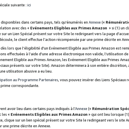
ciale suivante :
ici
disponibles dans certains pays, tels qu'énumérés en
Annexe
(«
Rémunérati
relation avec des «
Evénements Eligibles aux Primes Amazon
» si (1) un c
 sur un Lien Spécial présent sur votre Site le redirigeant vers la page d'acc
 découle, le client effectue l'action récompensée par une prime décrite en Ann
s lors que l'éligibilité d'un Evénement Eligible aux Primes Amazon est remis
ions effectuées à l'aide d'une adresse électronique non valide, l'utilisation d
nement Eligible aux Primes Amazon, les Evénement Eligible aux Primes Amazo
ciaux présents sur votre Site). Amazon déterminera à son entière discrétion, 
ne utilisation abusive a eu lieu.
cipation au Programme Partenaires
, vous pouvez insérer des Liens Spéciaux r
la prime correspondante.
t avoir lieu dans certains pays indiqués à l'
Annexe
(«
Rémunération Spéc
c les «
Evénements Eligibles aux Primes Amazon
» qui ont lieu lorsque (1)
 clique sur un lien spécial présent sur votre Site le redirigeant vers le site 
ar une prime décrite en Annexe.