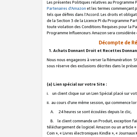
Les présentes Politiques relatives au Programme P
Partenaires d'Amazon
et les termes commençant pa
tels que définis dans l'Accord. Les droits et oblig
de la Section 3 de la Licence PI du Programme Parte
toute violation des Conditions Requises pour la Pa
Programme Influenceurs Amazon sera considérée co
Décompte de Ré
1. Achats Donnant Droit et Recettes Donnan
Nous nous engageons à verser la Rémunération Sta
sous réserve des exclusions décrites dans le prés
(a) Lien spécial sur votre Site :
i. un client clique sur un Lien Spécial placé sur vo
ii. au cours d'une même session, qui commence lorsq
A. 24 heures se sont écoulées depuis le clic,
B. le client commande un Produit, exception faite
téléchargement de logiciel Amazon ou un article «
Coin », « Livres électroniques Kindle », « Journaux