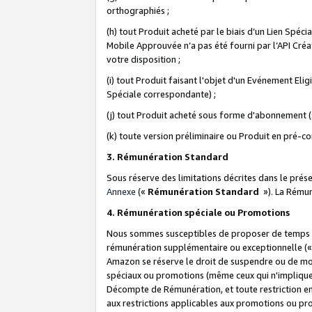
orthographiés ;
(h) tout Produit acheté par le biais d’un Lien Spéc
Mobile Approuvée n’a pas été fourni par l’API Créat
votre disposition ;
(i) tout Produit faisant l'objet d'un Evénement El
Spéciale correspondante) ;
(j) tout Produit acheté sous forme d'abonnement (s
(k) toute version préliminaire ou Produit en pré-c
3. Rémunération Standard
Sous réserve des limitations décrites dans le pré
Annexe
(«
Rémunération Standard
»). La Rému
4. Rémunération spéciale ou Promotions
Nous sommes susceptibles de proposer de temps à
rémunération supplémentaire ou exceptionnelle (
Amazon se réserve le droit de suspendre ou de mo
spéciaux ou promotions (même ceux qui n'impliquent
Décompte de Rémunération, et toute restriction e
aux restrictions applicables aux promotions ou p