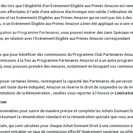
s lors que l'éligibilité d'un Evénement Eligible aux Primes Amazon est remis
ions effectuées à l'aide d'une adresse électronique non valide, l'utilisation d
on et les Evénements Eligibles aux Primes Amazon qui ne sont pas liés à des 
s, si un Evénement Eligible aux Primes Amazon a bien été appliqué ou si une vio
cipation au Programme Partenaires
, vous pouvez insérer des Liens Spéciaux 
xe, en relation avec l’Evénement Eligible aux Primes Amazon correspondant
sées que pour bénéficier des commissions du Programme Club Partenaires Amaz
mmissions à la fois au Programme Partenaires Amazon et à un autre programme
on), nous pouvons prendre des mesures, notamment en bloquant vos commission
oser certaines limites, restreignant la capacité des Partenaires de percevo
stant toute durée indiquée), Amazon se réserve le droit de suspendre ou de m
mitations de la Rémunération , veuillez vous reporter à l'
Annexe
(«
Limitati
tion
sonnables pour suivre de manière précise et complète les Achats Donnant Dro
ts résumant la rémunération standard et la rémunération spéciale que vous av
ale, qui sont calculées pour chaque Achat Donnant Droit à une commission e
uvent entraîner un taux de commission effectif légèrement supérieur ou infér