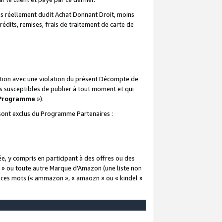
 réellement dudit Achat Donnant Droit, moins
rédits, remises, frais de traitement de carte de
elation avec une violation du présent Décompte de
s susceptibles de publier à tout moment et qui
 Programme
»).
t sont exclus du Programme Partenaires :
e, y compris en participant à des offres ou des
e » ou toute autre Marque d'Amazon (une liste non
e ces mots (« ammazon », « amaozn » ou « kindel »