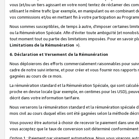
vous (et/ou un tiers agissant en votre nom) tentez de réclamer des c
utilisant le même trafic (par exemple, en manipulant ou en combinant 
vos commissions et/ou en mettant fin à votre participation au Progra
Nous sommes susceptibles, de temps à autre, d'imposer certaines limit
ou la Rémunération Spéciale. Afin d'éviter toute ambiguïté (et nonobst
tout moment tout ou partie des limitations imposées. Pour en savoir plus
Limitations de la Rémunération
»).
6. Déclaration et Versement de la Rémunération
Nous déploierons des efforts commercialement raisonnables pour suivr
cadre de notre suivi interne, et pour créer et vous fournir nos rapport
gagnées au cours de ce mois.
La rémunération standard et la Rémunération Spéciale, qui sont calcul
proche en devise locale (par exemple, en centimes pour les USD), peuve
décrit dans votre information tarifaire.
Nous verserons la rémunération standard et la rémunération spéciale da
mois civil au cours duquel elles ont été gagnées selon la méthode décr
Vous pouvez être autorisé à choisir de recevoir le paiement dans une dev
vous acceptez que le taux de conversion soit déterminé conformément
Option 1 : Paiement par virement automatique.
Nous vous virerons aut