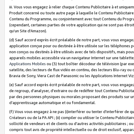
iii. Vous vous engagez à relier chaque Contenu Publicitaire à et uniqu
Produit concerné ou toute autre page à laquelle le Contenu Publicitaire
Contenu du Programme, ou conjointement avec tout Contenu du Programm
(cependant, certaines parties de votre application qui ne sont pas étroi
qu'un Site d'Amazon).
(d) Sauf accord exprès écrit préalable de notre part, vous vous engagez à
application conçue pour ou destinée à être utilisée sur les téléphones p
non conçus ou destinés à être utilisés avec de tels dispositifs, mais pouv
appareils mobiles accessible via un navigateur Internet sur une tablett
Applications Mobiles
ou (3) tout boîtier décodeur de télévision (par ex
satellite, des lecteurs de flux vidéo en continu, des lecteurs Blu-ray o
Bravia de Sony, Viera Cast de Panasonic ou les Applications Internet Viz
(e) Sauf accord exprès écrit préalable de notre part, vous vous engagez 
de regroup, d'analyser, d'extraire ou de redéfinir tout Contenu Publicitai
par des personnes physiques ou morales proposant des produits sur un
d’apprentissage automatique et ou fondamental.
(f) Vous vous engagez à ne pas (i)interférer ou tenter d'interférer de 
Créateurs ou de la PA API ; (ii) compiler ou utiliser le Contenu Publicita
sollicité de vendeurs et de clients ou d'autres activités publicitaires ; ou (
compris tout avis de propriété intellectuelle ou de droit exclusif, appar