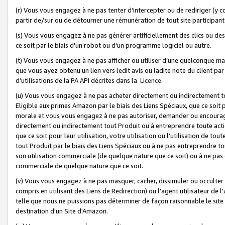
(r) Vous vous engagez à ne pas tenter d'intercepter ou de rediriger (y comp
partir de/sur ou de détourner une rémunération de tout site participa
(s) Vous vous engagez à ne pas générer artificiellement des clics ou de
ce soit par le biais d'un robot ou d'un programme logiciel ou autre.
(t) Vous vous engagez à ne pas afficher ou utiliser d’une quelconque man
que vous ayez obtenu un lien vers ledit avis ou ladite note du client par
d’utilisations de la PA API décrites dans la
Licence
.
(u) Vous vous engagez à ne pas acheter directement ou indirectement t
Eligible aux primes Amazon par le biais des Liens Spéciaux, que ce soit 
morale et vous vous engagez à ne pas autoriser, demander ou encourager
directement ou indirectement tout Produit ou à entreprendre toute acti
que ce soit pour leur utilisation, votre utilisation ou l'utilisation de
tout Produit par le biais des Liens Spéciaux ou à ne pas entreprendre t
son utilisation commerciale (de quelque nature que ce soit) ou à ne pas o
commerciale de quelque nature que ce soit.
(v) Vous vous engagez à ne pas masquer, cacher, dissimuler ou occulter 
compris en utilisant des Liens de Redirection) ou l'agent utilisateur de 
telle que nous ne puissions pas déterminer de façon raisonnable le site ou
destination d'un Site d'Amazon.