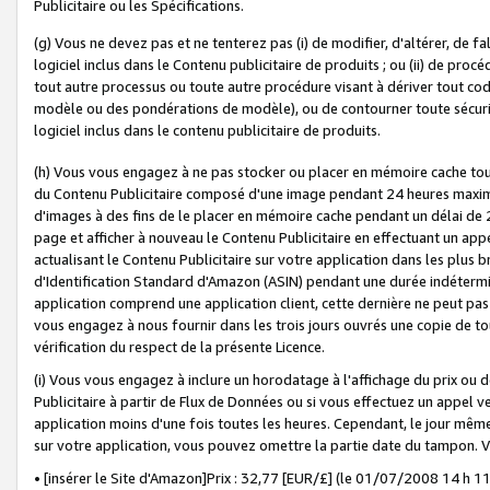
Publicitaire ou les Spécifications.
(g) Vous ne devez pas et ne tenterez pas (i) de modifier, d'altérer, de f
logiciel inclus dans le Contenu publicitaire de produits ; ou (ii) de proc
tout autre processus ou toute autre procédure visant à dériver tout c
modèle ou des pondérations de modèle), ou de contourner toute sécurité a
logiciel inclus dans le contenu publicitaire de produits.
(h) Vous vous engagez à ne pas stocker ou placer en mémoire cache tou
du Contenu Publicitaire composé d'une image pendant 24 heures maxim
d'images à des fins de le placer en mémoire cache pendant un délai de
page et afficher à nouveau le Contenu Publicitaire en effectuant un app
actualisant le Contenu Publicitaire sur votre application dans les plus 
d'Identification Standard d'Amazon (ASIN) pendant une durée indéterminé
application comprend une application client, cette dernière ne peut pa
vous engagez à nous fournir dans les trois jours ouvrés une copie de tou
vérification du respect de la présente Licence.
(i) Vous vous engagez à inclure un horodatage à l'affichage du prix ou 
Publicitaire à partir de Flux de Données ou si vous effectuez un appel ve
application moins d'une fois toutes les heures. Cependant, le jour même
sur votre application, vous pouvez omettre la partie date du tampon.
• [insérer le Site d'Amazon]Prix : 32,77 [EUR/£] (le 01/07/2008 14 h 11 