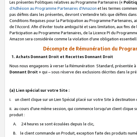
Les présentes Politiques relatives au Programme Partenaires («
Politi
d’Adhésion au Programme Partenaires d'Amazon
et les termes commenç
pas définis dans les présentes, devront s'entendre tels que définis dans 
Conditions Requises pour la Participation au Programme Partenaires, ai
de l'Accord. Afin d’éviter toute ambiguïté et sans limitation, aux fins de
Participation au Programme Partenaires, de la Licence PI du Programme 
Amazon sera considérée comme la violation d’une obligation essentielle
Décompte de Rémunération du Program
1. Achats Donnant Droit et Recettes Donnant Droit
Nous nous engageons à verser la Rémunération Standard, présentée à l
Donnant Droit
» qui – sous réserve des exclusions décrites dans le p
(a) Lien spécial sur votre Site :
i. un client clique sur un Lien Spécial placé sur votre Site à destination
ii. au cours d'une même session, qui commence lorsqu'un client clique s
produit :
A. 24 heures se sont écoulées depuis le clic,
B. le client commande un Produit, exception faite des produits numéri