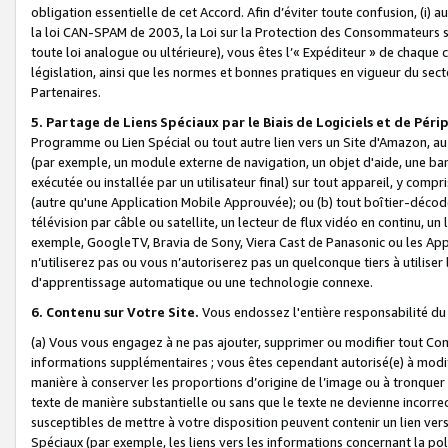
obligation essentielle de cet Accord. Afin d’éviter toute confusion, (i) a
la loi CAN-SPAM de 2003, la Loi sur la Protection des Consommateurs s
toute loi analogue ou ultérieure), vous êtes l’« Expéditeur » de chaque 
législation, ainsi que les normes et bonnes pratiques en vigueur du s
Partenaires.
5. Partage de Liens Spéciaux par le Biais de Logiciels et de Pér
Programme ou Lien Spécial ou tout autre lien vers un Site d'Amazon, au su
(par exemple, un module externe de navigation, un objet d'aide, une ba
exécutée ou installée par un utilisateur final) sur tout appareil, y comp
(autre qu'une Application Mobile Approuvée); ou (b) tout boîtier-décod
télévision par câble ou satellite, un lecteur de flux vidéo en continu, un
exemple, GoogleTV, Bravia de Sony, Viera Cast de Panasonic ou les Appli
n’utiliserez pas ou vous n’autoriserez pas un quelconque tiers à utili
d'apprentissage automatique ou une technologie connexe.
6. Contenu sur Votre Site.
Vous endossez l'entière responsabilité du
(a) Vous vous engagez à ne pas ajouter, supprimer ou modifier tout Co
informations supplémentaires ; vous êtes cependant autorisé(e) à modi
manière à conserver les proportions d’origine de l’image ou à tronquer
texte de manière substantielle ou sans que le texte ne devienne incorr
susceptibles de mettre à votre disposition peuvent contenir un lien ver
Spéciaux (par exemple, les liens vers les informations concernant la poli