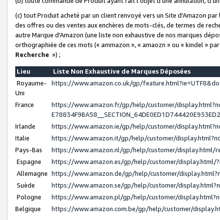
(b) toute commande de Produit ayant fait l'objet d'une annulation, d'u
(c) tout Produit acheté par un client renvoyé vers un Site d'Amazon par
des offres ou des ventes aux enchères de mots-clés, de termes de reche
autre Marque d'Amazon (une liste non exhaustive de nos marques déposée
orthographiée de ces mots (« ammazon », « amaozn » ou « kindel » par
Recherche
») ;
Lieu
Liste Non Exhaustive de Marques Déposées
Royaume-
https://www.amazon.co.uk/gp/feature.html?ie=UTF8&
Uni
France
https://www.amazon.fr/gp/help/customer/display.ht
E78834F9BA58__SECTION_64DE0ED1D744420E933ED
Irlande
https://www.amazon.ie/gp/help/customer/display.htm
Italie
https://www.amazon.it/gp/help/customer/display.html
Pays-Bas
https://www.amazon.nl/gp/help/customer/display.html
Espagne
https://www.amazon.es/gp/help/customer/display.html
Allemagne
https://www.amazon.de/gp/help/customer/display.htm
Suède
https://www.amazon.se/gp/help/customer/display.htm
Pologne
https://www.amazon.pl/gp/help/customer/display.html
Belgique
https://www.amazon.com.be/gp/help/customer/displa