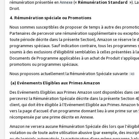
rémunération présentée en
Annexe
(«
Rémunération Standard
»). L
Droit.
4. Rémunération spéciale ou Promotions
Nous sommes susceptibles de proposer de temps à autre des promotion
Partenaires de percevoir une rémunération supplémentaire ou exceptio
toute période décrite dans la présente Section), Amazon se réserve le
programmes spéciaux. Sauf indication contraire, tous les programmes s
soumis à des exclusions d'éligibilité semblables à celles présentées à 
Documents de Programme applicables à un achat de Produit s'appliquera
promotions ou programmes spéciaux.
Nous proposons actuellement la Rémunération Spéciale suivante :
ici
(a) Evénements Eligibles aux Primes Amazon
Des Evénements Eligibles aux Primes Amazon sont disponibles dans cer
percevrez la Rémunération Spéciale décrite dans la présente Section 4(
client, qui doit être éligible à l'Evénement Eligible aux Primes Amazon te
vers la page d'accueil d'un programme donnant lieu à une prime sur un Si
récompensée par une prime décrite en Annexe.
Amazon ne versera aucune Rémunération Spéciale dès lors que l'éligibi
violation ou de toute autre utilisation abusive (par exemple, des inscrip
ou de logiciels automatisés, la participation d'une même personne à p