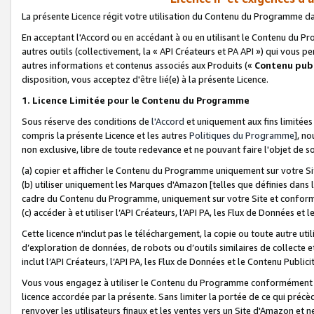
La présente Licence régit votre utilisation du Contenu du Programme d
En acceptant l'Accord ou en accédant à ou en utilisant le Contenu du P
autres outils (collectivement, la «
API Créateurs et PA API
») qui vous pe
autres informations et contenus associés aux Produits («
Contenu publ
disposition, vous acceptez d'être lié(e) à la présente Licence.
1. Licence Limitée pour le Contenu du Programme
Sous réserve des conditions de
l'Accord
et uniquement aux fins limitées
compris la présente Licence et les autres
Politiques du Programme
], n
non exclusive, libre de toute redevance et ne pouvant faire l'objet de so
(a) copier et afficher le Contenu du Programme uniquement sur votre Si
(b) utiliser uniquement les Marques d'Amazon [telles que définies dans 
cadre du Contenu du Programme, uniquement sur votre Site et confo
(c) accéder à et utiliser l’API Créateurs, l’API PA, les Flux de Données e
Cette licence n'inclut pas le téléchargement, la copie ou toute autre util
d’exploration de données, de robots ou d’outils similaires de collecte
inclut l’API Créateurs, l’API PA, les Flux de Données et le Contenu Publici
Vous vous engagez à utiliser le Contenu du Programme conformément a
licence accordée par la présente. Sans limiter la portée de ce qui pré
renvoyer les utilisateurs finaux et les ventes vers un Site d'Amazon et