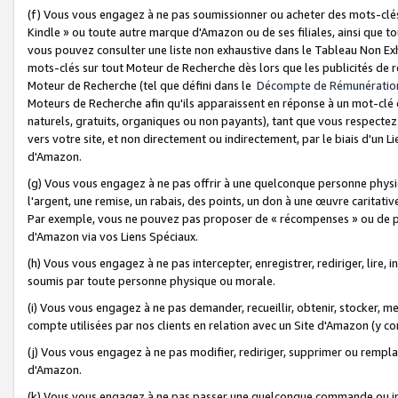
(f) Vous vous engagez à ne pas soumissionner ou acheter des mots-clés,
Kindle » ou toute autre marque d'Amazon ou de ses filiales, ainsi que t
vous pouvez consulter une liste non exhaustive dans le Tableau Non Ex
mots-clés sur tout Moteur de Recherche dès lors que les publicités de 
Moteur de Recherche (tel que défini dans le
Décompte de Rémunératio
Moteurs de Recherche afin qu'ils apparaissent en réponse à un mot-clé o
naturels, gratuits, organiques ou non payants), tant que vous respectez 
vers votre site, et non directement ou indirectement, par le biais d'un Li
d'Amazon.
(g) Vous vous engagez à ne pas offrir à une quelconque personne physi
l'argent, une remise, un rabais, des points, un don à une œuvre caritativ
Par exemple, vous ne pouvez pas proposer de « récompenses » ou de p
d'Amazon via vos Liens Spéciaux.
(h) Vous vous engagez à ne pas intercepter, enregistrer, rediriger, lire
soumis par toute personne physique ou morale.
(i) Vous vous engagez à ne pas demander, recueillir, obtenir, stocker, 
compte utilisées par nos clients en relation avec un Site d'Amazon (y c
(j) Vous vous engagez à ne pas modifier, rediriger, supprimer ou rempla
d'Amazon.
(k) Vous vous engagez à ne pas passer une quelconque commande ou init