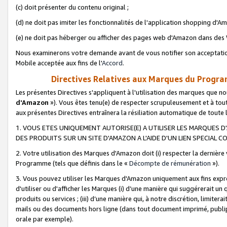
(c) doit présenter du contenu original ;
(d) ne doit pas imiter les fonctionnalités de l'application shopping d'Am
(e) ne doit pas héberger ou afficher des pages web d'Amazon dans de
Nous examinerons votre demande avant de vous notifier son acceptatio
Mobile acceptée aux fins de l'
Accord
.
Directives Relatives aux Marques du Progra
Les présentes Directives s'appliquent à l'utilisation des marques que
d'Amazon
»). Vous êtes tenu(e) de respecter scrupuleusement et à tou
aux présentes Directives entraînera la résiliation automatique de toute
1. VOUS ETES UNIQUEMENT AUTORISE(E) A UTILISER LES MARQUES D'
DES PRODUITS SUR UN SITE D'AMAZON A L'AIDE D'UN LIEN SPECIAL 
2. Votre utilisation des Marques d'Amazon doit (i) respecter la dernière
Programme (tels que définis dans le «
Décompte de rémunération
»).
3. Vous pouvez utiliser les Marques d'Amazon uniquement aux fins expr
d'utiliser ou d'afficher les Marques (i) d’une manière qui suggérerait un
produits ou services ; (iii) d’une manière qui, à notre discrétion, limit
mails ou des documents hors ligne (dans tout document imprimé, publip
orale par exemple).