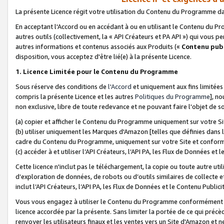
La présente Licence régit votre utilisation du Contenu du Programme d
En acceptant l'Accord ou en accédant à ou en utilisant le Contenu du P
autres outils (collectivement, la «
API Créateurs et PA API
») qui vous pe
autres informations et contenus associés aux Produits («
Contenu publ
disposition, vous acceptez d'être lié(e) à la présente Licence.
1. Licence Limitée pour le Contenu du Programme
Sous réserve des conditions de
l'Accord
et uniquement aux fins limitées
compris la présente Licence et les autres
Politiques du Programme
], n
non exclusive, libre de toute redevance et ne pouvant faire l'objet de so
(a) copier et afficher le Contenu du Programme uniquement sur votre Si
(b) utiliser uniquement les Marques d'Amazon [telles que définies dans 
cadre du Contenu du Programme, uniquement sur votre Site et confo
(c) accéder à et utiliser l’API Créateurs, l’API PA, les Flux de Données e
Cette licence n'inclut pas le téléchargement, la copie ou toute autre util
d’exploration de données, de robots ou d’outils similaires de collecte
inclut l’API Créateurs, l’API PA, les Flux de Données et le Contenu Publici
Vous vous engagez à utiliser le Contenu du Programme conformément a
licence accordée par la présente. Sans limiter la portée de ce qui pré
renvoyer les utilisateurs finaux et les ventes vers un Site d'Amazon et