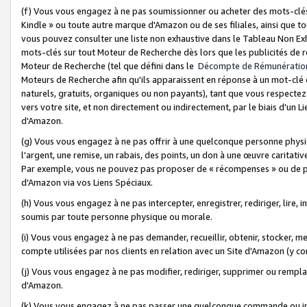
(f) Vous vous engagez à ne pas soumissionner ou acheter des mots-clés,
Kindle » ou toute autre marque d'Amazon ou de ses filiales, ainsi que t
vous pouvez consulter une liste non exhaustive dans le Tableau Non Ex
mots-clés sur tout Moteur de Recherche dès lors que les publicités de 
Moteur de Recherche (tel que défini dans le
Décompte de Rémunératio
Moteurs de Recherche afin qu'ils apparaissent en réponse à un mot-clé o
naturels, gratuits, organiques ou non payants), tant que vous respectez 
vers votre site, et non directement ou indirectement, par le biais d'un Li
d'Amazon.
(g) Vous vous engagez à ne pas offrir à une quelconque personne physi
l'argent, une remise, un rabais, des points, un don à une œuvre caritativ
Par exemple, vous ne pouvez pas proposer de « récompenses » ou de p
d'Amazon via vos Liens Spéciaux.
(h) Vous vous engagez à ne pas intercepter, enregistrer, rediriger, lire
soumis par toute personne physique ou morale.
(i) Vous vous engagez à ne pas demander, recueillir, obtenir, stocker, 
compte utilisées par nos clients en relation avec un Site d'Amazon (y c
(j) Vous vous engagez à ne pas modifier, rediriger, supprimer ou rempla
d'Amazon.
(k) Vous vous engagez à ne pas passer une quelconque commande ou init