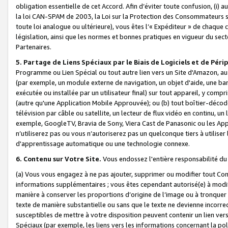
obligation essentielle de cet Accord. Afin d’éviter toute confusion, (i) a
la loi CAN-SPAM de 2003, la Loi sur la Protection des Consommateurs s
toute loi analogue ou ultérieure), vous êtes l’« Expéditeur » de chaque 
législation, ainsi que les normes et bonnes pratiques en vigueur du s
Partenaires.
5. Partage de Liens Spéciaux par le Biais de Logiciels et de Pér
Programme ou Lien Spécial ou tout autre lien vers un Site d'Amazon, au su
(par exemple, un module externe de navigation, un objet d'aide, une ba
exécutée ou installée par un utilisateur final) sur tout appareil, y comp
(autre qu'une Application Mobile Approuvée); ou (b) tout boîtier-décod
télévision par câble ou satellite, un lecteur de flux vidéo en continu, un
exemple, GoogleTV, Bravia de Sony, Viera Cast de Panasonic ou les Appli
n’utiliserez pas ou vous n’autoriserez pas un quelconque tiers à utili
d'apprentissage automatique ou une technologie connexe.
6. Contenu sur Votre Site.
Vous endossez l'entière responsabilité du
(a) Vous vous engagez à ne pas ajouter, supprimer ou modifier tout Co
informations supplémentaires ; vous êtes cependant autorisé(e) à modi
manière à conserver les proportions d’origine de l’image ou à tronquer
texte de manière substantielle ou sans que le texte ne devienne incorr
susceptibles de mettre à votre disposition peuvent contenir un lien ver
Spéciaux (par exemple, les liens vers les informations concernant la poli