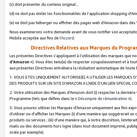
(c) doit présenter du contenu original ;
(d) ne doit pas imiter les fonctionnalités de l'application shopping d'Am
(e) ne doit pas héberger ou afficher des pages web d'Amazon dans de
Nous examinerons votre demande avant de vous notifier son acceptatio
Mobile acceptée aux fins de l'
Accord
.
Directives Relatives aux Marques du Progra
Les présentes Directives s'appliquent à l'utilisation des marques que
d'Amazon
»). Vous êtes tenu(e) de respecter scrupuleusement et à tou
aux présentes Directives entraînera la résiliation automatique de toute
1. VOUS ETES UNIQUEMENT AUTORISE(E) A UTILISER LES MARQUES D'
DES PRODUITS SUR UN SITE D'AMAZON A L'AIDE D'UN LIEN SPECIAL 
2. Votre utilisation des Marques d'Amazon doit (i) respecter la dernière
Programme (tels que définis dans le «
Décompte de rémunération
»).
3. Vous pouvez utiliser les Marques d'Amazon uniquement aux fins expr
d'utiliser ou d'afficher les Marques (i) d’une manière qui suggérerait un
produits ou services ; (iii) d’une manière qui, à notre discrétion, limit
mails ou des documents hors ligne (dans tout document imprimé, publip
orale par exemple).