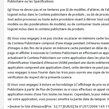
Publicitaire ou les Spécifications.
(g) Vous ne devez pas et ne tenterez pas (i) de modifier, d'altérer, de f
logiciel inclus dans le Contenu publicitaire de produits ; ou (ii) de proc
tout autre processus ou toute autre procédure visant à dériver tout c
modèle ou des pondérations de modèle), ou de contourner toute sécurité a
logiciel inclus dans le contenu publicitaire de produits.
(h) Vous vous engagez à ne pas stocker ou placer en mémoire cache tou
du Contenu Publicitaire composé d'une image pendant 24 heures maxim
d'images à des fins de le placer en mémoire cache pendant un délai de
page et afficher à nouveau le Contenu Publicitaire en effectuant un app
actualisant le Contenu Publicitaire sur votre application dans les plus 
d'Identification Standard d'Amazon (ASIN) pendant une durée indéterminé
application comprend une application client, cette dernière ne peut pa
vous engagez à nous fournir dans les trois jours ouvrés une copie de tou
vérification du respect de la présente Licence.
(i) Vous vous engagez à inclure un horodatage à l'affichage du prix ou 
Publicitaire à partir de Flux de Données ou si vous effectuez un appel ve
application moins d'une fois toutes les heures. Cependant, le jour même
sur votre application, vous pouvez omettre la partie date du tampon.
• [insérer le Site d'Amazon]Prix : 32,77 [EUR/£] (le 01/07/2008 14 h 11 