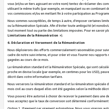
vous (et/ou un tiers agissant en votre nom) tentez de réclamer des c
utilisant le même trafic (par exemple, en manipulant ou en combinant 
vos commissions et/ou en mettant fin à votre participation au Progra
Nous sommes susceptibles, de temps à autre, d'imposer certaines limit
ou la Rémunération Spéciale. Afin d'éviter toute ambiguïté (et nonobst
tout moment tout ou partie des limitations imposées. Pour en savoir plus
Limitations de la Rémunération
»).
6. Déclaration et Versement de la Rémunération
Nous déploierons des efforts commercialement raisonnables pour suivr
cadre de notre suivi interne, et pour créer et vous fournir nos rapport
gagnées au cours de ce mois.
La rémunération standard et la Rémunération Spéciale, qui sont calcul
proche en devise locale (par exemple, en centimes pour les USD), peuve
décrit dans votre information tarifaire.
Nous verserons la rémunération standard et la rémunération spéciale da
mois civil au cours duquel elles ont été gagnées selon la méthode décr
Vous pouvez être autorisé à choisir de recevoir le paiement dans une dev
vous acceptez que le taux de conversion soit déterminé conformément
Option 1 : Paiement par virement automatique.
Nous vous virerons aut