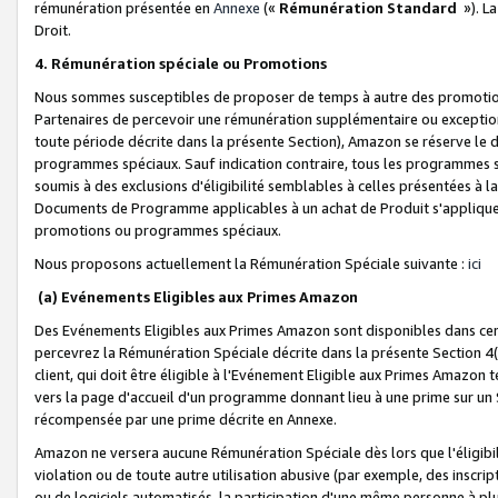
rémunération présentée en
Annexe
(«
Rémunération Standard
»). L
Droit.
4. Rémunération spéciale ou Promotions
Nous sommes susceptibles de proposer de temps à autre des promotion
Partenaires de percevoir une rémunération supplémentaire ou exceptio
toute période décrite dans la présente Section), Amazon se réserve le
programmes spéciaux. Sauf indication contraire, tous les programmes s
soumis à des exclusions d'éligibilité semblables à celles présentées à 
Documents de Programme applicables à un achat de Produit s'appliquera
promotions ou programmes spéciaux.
Nous proposons actuellement la Rémunération Spéciale suivante :
ici
(a) Evénements Eligibles aux Primes Amazon
Des Evénements Eligibles aux Primes Amazon sont disponibles dans cer
percevrez la Rémunération Spéciale décrite dans la présente Section 4(
client, qui doit être éligible à l'Evénement Eligible aux Primes Amazon te
vers la page d'accueil d'un programme donnant lieu à une prime sur un Si
récompensée par une prime décrite en Annexe.
Amazon ne versera aucune Rémunération Spéciale dès lors que l'éligibi
violation ou de toute autre utilisation abusive (par exemple, des inscrip
ou de logiciels automatisés, la participation d'une même personne à p