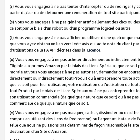
(r) Vous vous engagez à ne pas tenter d'intercepter ou de rediriger (y comp
partir de/sur ou de détourner une rémunération de tout site participa
(s) Vous vous engagez à ne pas générer artificiellement des clics ou de
ce soit par le biais d'un robot ou d'un programme logiciel ou autre.
(t) Vous vous engagez à ne pas afficher ou utiliser d’une quelconque man
que vous ayez obtenu un lien vers ledit avis ou ladite note du client par
d’utilisations de la PA API décrites dans la
Licence
.
(u) Vous vous engagez à ne pas acheter directement ou indirectement t
Eligible aux primes Amazon par le biais des Liens Spéciaux, que ce soit 
morale et vous vous engagez à ne pas autoriser, demander ou encourager
directement ou indirectement tout Produit ou à entreprendre toute acti
que ce soit pour leur utilisation, votre utilisation ou l'utilisation de
tout Produit par le biais des Liens Spéciaux ou à ne pas entreprendre t
son utilisation commerciale (de quelque nature que ce soit) ou à ne pas o
commerciale de quelque nature que ce soit.
(v) Vous vous engagez à ne pas masquer, cacher, dissimuler ou occulter 
compris en utilisant des Liens de Redirection) ou l'agent utilisateur de 
telle que nous ne puissions pas déterminer de façon raisonnable le site ou
destination d'un Site d'Amazon.