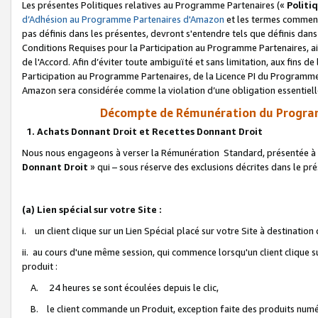
Les présentes Politiques relatives au Programme Partenaires («
Politi
d’Adhésion au Programme Partenaires d'Amazon
et les termes commenç
pas définis dans les présentes, devront s'entendre tels que définis dans 
Conditions Requises pour la Participation au Programme Partenaires, ai
de l'Accord. Afin d’éviter toute ambiguïté et sans limitation, aux fins de
Participation au Programme Partenaires, de la Licence PI du Programme 
Amazon sera considérée comme la violation d’une obligation essentielle
Décompte de Rémunération du Program
1. Achats Donnant Droit et Recettes Donnant Droit
Nous nous engageons à verser la Rémunération Standard, présentée à l
Donnant Droit
» qui – sous réserve des exclusions décrites dans le p
(a) Lien spécial sur votre Site :
i. un client clique sur un Lien Spécial placé sur votre Site à destination
ii. au cours d'une même session, qui commence lorsqu'un client clique s
produit :
A. 24 heures se sont écoulées depuis le clic,
B. le client commande un Produit, exception faite des produits numéri