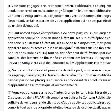
iii. Vous vous engagez à relier chaque Contenu Publicitaire à et uniqu
Produit concerné ou toute autre page à laquelle le Contenu Publicitaire
Contenu du Programme, ou conjointement avec tout Contenu du Programm
(cependant, certaines parties de votre application qui ne sont pas étroi
qu'un Site d'Amazon).
(d) Sauf accord exprès écrit préalable de notre part, vous vous engagez à
application conçue pour ou destinée à être utilisée sur les téléphones p
non conçus ou destinés à être utilisés avec de tels dispositifs, mais pouv
appareils mobiles accessible via un navigateur Internet sur une tablett
Applications Mobiles
ou (3) tout boîtier décodeur de télévision (par ex
satellite, des lecteurs de flux vidéo en continu, des lecteurs Blu-ray o
Bravia de Sony, Viera Cast de Panasonic ou les Applications Internet Viz
(e) Sauf accord exprès écrit préalable de notre part, vous vous engagez 
de regroup, d'analyser, d'extraire ou de redéfinir tout Contenu Publicitai
par des personnes physiques ou morales proposant des produits sur un
d’apprentissage automatique et ou fondamental.
(f) Vous vous engagez à ne pas (i)interférer ou tenter d'interférer de 
Créateurs ou de la PA API ; (ii) compiler ou utiliser le Contenu Publicita
sollicité de vendeurs et de clients ou d'autres activités publicitaires ; ou (
compris tout avis de propriété intellectuelle ou de droit exclusif, appar