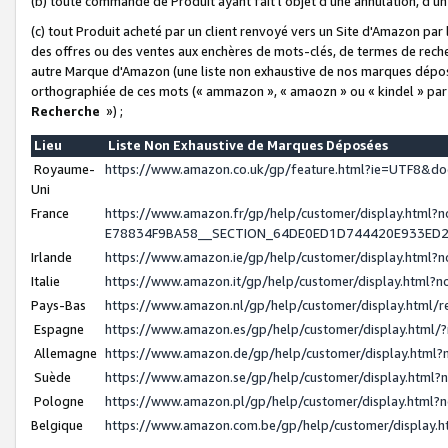
(b) toute commande de Produit ayant fait l'objet d'une annulation, d'u
(c) tout Produit acheté par un client renvoyé vers un Site d'Amazon par
des offres ou des ventes aux enchères de mots-clés, de termes de reche
autre Marque d'Amazon (une liste non exhaustive de nos marques déposée
orthographiée de ces mots (« ammazon », « amaozn » ou « kindel » par
Recherche
») ;
Lieu
Liste Non Exhaustive de Marques Déposées
Royaume-
https://www.amazon.co.uk/gp/feature.html?ie=UTF8&
Uni
France
https://www.amazon.fr/gp/help/customer/display.ht
E78834F9BA58__SECTION_64DE0ED1D744420E933ED
Irlande
https://www.amazon.ie/gp/help/customer/display.htm
Italie
https://www.amazon.it/gp/help/customer/display.html
Pays-Bas
https://www.amazon.nl/gp/help/customer/display.html
Espagne
https://www.amazon.es/gp/help/customer/display.html
Allemagne
https://www.amazon.de/gp/help/customer/display.htm
Suède
https://www.amazon.se/gp/help/customer/display.htm
Pologne
https://www.amazon.pl/gp/help/customer/display.html
Belgique
https://www.amazon.com.be/gp/help/customer/displa