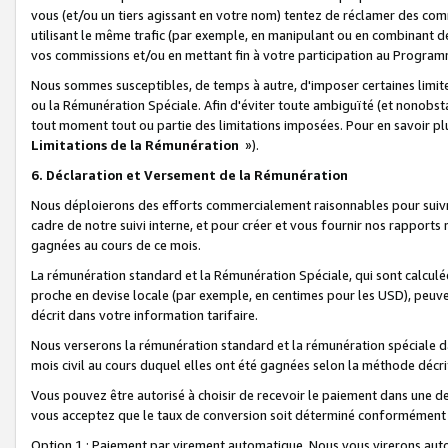
vous (et/ou un tiers agissant en votre nom) tentez de réclamer des c
utilisant le même trafic (par exemple, en manipulant ou en combinant 
vos commissions et/ou en mettant fin à votre participation au Progra
Nous sommes susceptibles, de temps à autre, d'imposer certaines limit
ou la Rémunération Spéciale. Afin d'éviter toute ambiguïté (et nonobst
tout moment tout ou partie des limitations imposées. Pour en savoir plus
Limitations de la Rémunération
»).
6. Déclaration et Versement de la Rémunération
Nous déploierons des efforts commercialement raisonnables pour suivr
cadre de notre suivi interne, et pour créer et vous fournir nos rapport
gagnées au cours de ce mois.
La rémunération standard et la Rémunération Spéciale, qui sont calcul
proche en devise locale (par exemple, en centimes pour les USD), peuve
décrit dans votre information tarifaire.
Nous verserons la rémunération standard et la rémunération spéciale da
mois civil au cours duquel elles ont été gagnées selon la méthode décr
Vous pouvez être autorisé à choisir de recevoir le paiement dans une dev
vous acceptez que le taux de conversion soit déterminé conformément
Option 1 : Paiement par virement automatique.
Nous vous virerons aut