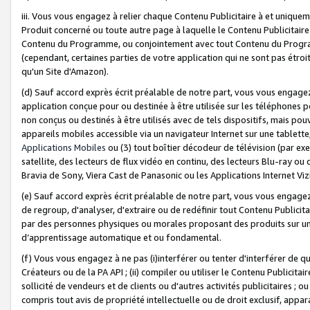
iii. Vous vous engagez à relier chaque Contenu Publicitaire à et uniqu
Produit concerné ou toute autre page à laquelle le Contenu Publicitaire
Contenu du Programme, ou conjointement avec tout Contenu du Programm
(cependant, certaines parties de votre application qui ne sont pas étroi
qu'un Site d'Amazon).
(d) Sauf accord exprès écrit préalable de notre part, vous vous engagez à
application conçue pour ou destinée à être utilisée sur les téléphones p
non conçus ou destinés à être utilisés avec de tels dispositifs, mais pouv
appareils mobiles accessible via un navigateur Internet sur une tablett
Applications Mobiles
ou (3) tout boîtier décodeur de télévision (par ex
satellite, des lecteurs de flux vidéo en continu, des lecteurs Blu-ray o
Bravia de Sony, Viera Cast de Panasonic ou les Applications Internet Viz
(e) Sauf accord exprès écrit préalable de notre part, vous vous engagez 
de regroup, d'analyser, d'extraire ou de redéfinir tout Contenu Publicitai
par des personnes physiques ou morales proposant des produits sur un
d’apprentissage automatique et ou fondamental.
(f) Vous vous engagez à ne pas (i)interférer ou tenter d'interférer de 
Créateurs ou de la PA API ; (ii) compiler ou utiliser le Contenu Publicita
sollicité de vendeurs et de clients ou d'autres activités publicitaires ; ou (
compris tout avis de propriété intellectuelle ou de droit exclusif, appar