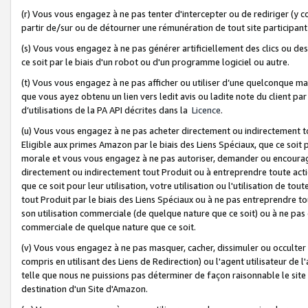
(r) Vous vous engagez à ne pas tenter d'intercepter ou de rediriger (y comp
partir de/sur ou de détourner une rémunération de tout site participa
(s) Vous vous engagez à ne pas générer artificiellement des clics ou de
ce soit par le biais d'un robot ou d'un programme logiciel ou autre.
(t) Vous vous engagez à ne pas afficher ou utiliser d’une quelconque man
que vous ayez obtenu un lien vers ledit avis ou ladite note du client par
d’utilisations de la PA API décrites dans la
Licence
.
(u) Vous vous engagez à ne pas acheter directement ou indirectement t
Eligible aux primes Amazon par le biais des Liens Spéciaux, que ce soit 
morale et vous vous engagez à ne pas autoriser, demander ou encourager
directement ou indirectement tout Produit ou à entreprendre toute acti
que ce soit pour leur utilisation, votre utilisation ou l'utilisation de
tout Produit par le biais des Liens Spéciaux ou à ne pas entreprendre t
son utilisation commerciale (de quelque nature que ce soit) ou à ne pas o
commerciale de quelque nature que ce soit.
(v) Vous vous engagez à ne pas masquer, cacher, dissimuler ou occulter 
compris en utilisant des Liens de Redirection) ou l'agent utilisateur de 
telle que nous ne puissions pas déterminer de façon raisonnable le site ou
destination d'un Site d'Amazon.