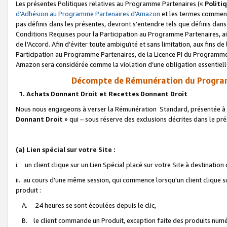
Les présentes Politiques relatives au Programme Partenaires («
Politi
d’Adhésion au Programme Partenaires d'Amazon
et les termes commenç
pas définis dans les présentes, devront s'entendre tels que définis dans 
Conditions Requises pour la Participation au Programme Partenaires, ai
de l'Accord. Afin d’éviter toute ambiguïté et sans limitation, aux fins de
Participation au Programme Partenaires, de la Licence PI du Programme 
Amazon sera considérée comme la violation d’une obligation essentielle
Décompte de Rémunération du Program
1. Achats Donnant Droit et Recettes Donnant Droit
Nous nous engageons à verser la Rémunération Standard, présentée à l
Donnant Droit
» qui – sous réserve des exclusions décrites dans le p
(a) Lien spécial sur votre Site :
i. un client clique sur un Lien Spécial placé sur votre Site à destination
ii. au cours d'une même session, qui commence lorsqu'un client clique s
produit :
A. 24 heures se sont écoulées depuis le clic,
B. le client commande un Produit, exception faite des produits numéri