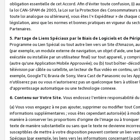
obligation essentielle de cet Accord. Afin d’éviter toute confusion, (i) a
la loi CAN-SPAM de 2003, la Loi sur la Protection des Consommateurs s
toute loi analogue ou ultérieure), vous êtes l’« Expéditeur » de chaque 
législation, ainsi que les normes et bonnes pratiques en vigueur du s
Partenaires.
5. Partage de Liens Spéciaux par le Biais de Logiciels et de Pér
Programme ou Lien Spécial ou tout autre lien vers un Site d'Amazon, au su
(par exemple, un module externe de navigation, un objet d'aide, une ba
exécutée ou installée par un utilisateur final) sur tout appareil, y comp
(autre qu'une Application Mobile Approuvée); ou (b) tout boîtier-décod
télévision par câble ou satellite, un lecteur de flux vidéo en continu, un
exemple, GoogleTV, Bravia de Sony, Viera Cast de Panasonic ou les Appli
n’utiliserez pas ou vous n’autoriserez pas un quelconque tiers à utili
d'apprentissage automatique ou une technologie connexe.
6. Contenu sur Votre Site.
Vous endossez l'entière responsabilité du
(a) Vous vous engagez à ne pas ajouter, supprimer ou modifier tout Co
informations supplémentaires ; vous êtes cependant autorisé(e) à modi
manière à conserver les proportions d’origine de l’image ou à tronquer
texte de manière substantielle ou sans que le texte ne devienne incorr
susceptibles de mettre à votre disposition peuvent contenir un lien ver
Spéciaux (par exemple, les liens vers les informations concernant la poli