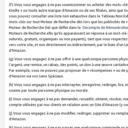
(f) Vous vous engagez à ne pas soumissionner ou acheter des mots-clés,
Kindle » ou toute autre marque d'Amazon ou de ses filiales, ainsi que t
vous pouvez consulter une liste non exhaustive dans le Tableau Non Ex
mots-clés sur tout Moteur de Recherche dès lors que les publicités de 
Moteur de Recherche (tel que défini dans le
Décompte de Rémunératio
Moteurs de Recherche afin qu'ils apparaissent en réponse à un mot-clé o
naturels, gratuits, organiques ou non payants), tant que vous respectez 
vers votre site, et non directement ou indirectement, par le biais d'un Li
d'Amazon.
(g) Vous vous engagez à ne pas offrir à une quelconque personne physi
l'argent, une remise, un rabais, des points, un don à une œuvre caritativ
Par exemple, vous ne pouvez pas proposer de « récompenses » ou de p
d'Amazon via vos Liens Spéciaux.
(h) Vous vous engagez à ne pas intercepter, enregistrer, rediriger, lire
soumis par toute personne physique ou morale.
(i) Vous vous engagez à ne pas demander, recueillir, obtenir, stocker, 
compte utilisées par nos clients en relation avec un Site d'Amazon (y c
(j) Vous vous engagez à ne pas modifier, rediriger, supprimer ou rempla
d'Amazon.
(k) Vous vous engagez à ne pas passer une quelconque commande ou init