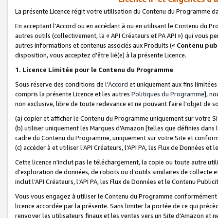
La présente Licence régit votre utilisation du Contenu du Programme d
En acceptant l'Accord ou en accédant à ou en utilisant le Contenu du P
autres outils (collectivement, la «
API Créateurs et PA API
») qui vous pe
autres informations et contenus associés aux Produits («
Contenu publ
disposition, vous acceptez d'être lié(e) à la présente Licence.
1. Licence Limitée pour le Contenu du Programme
Sous réserve des conditions de
l'Accord
et uniquement aux fins limitées
compris la présente Licence et les autres
Politiques du Programme
], n
non exclusive, libre de toute redevance et ne pouvant faire l'objet de so
(a) copier et afficher le Contenu du Programme uniquement sur votre Si
(b) utiliser uniquement les Marques d'Amazon [telles que définies dans 
cadre du Contenu du Programme, uniquement sur votre Site et confo
(c) accéder à et utiliser l’API Créateurs, l’API PA, les Flux de Données e
Cette licence n'inclut pas le téléchargement, la copie ou toute autre util
d’exploration de données, de robots ou d’outils similaires de collecte
inclut l’API Créateurs, l’API PA, les Flux de Données et le Contenu Publici
Vous vous engagez à utiliser le Contenu du Programme conformément a
licence accordée par la présente. Sans limiter la portée de ce qui pré
renvoyer les utilisateurs finaux et les ventes vers un Site d'Amazon et