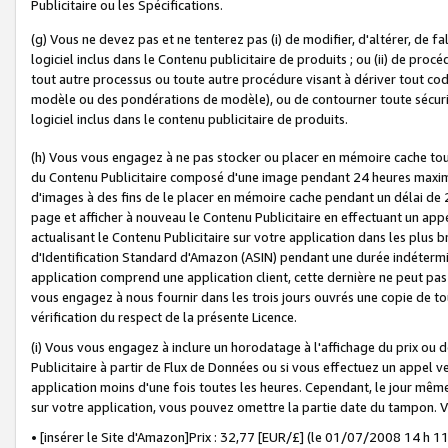
Publicitaire ou les Spécifications.
(g) Vous ne devez pas et ne tenterez pas (i) de modifier, d'altérer, de f
logiciel inclus dans le Contenu publicitaire de produits ; ou (ii) de proc
tout autre processus ou toute autre procédure visant à dériver tout c
modèle ou des pondérations de modèle), ou de contourner toute sécurité a
logiciel inclus dans le contenu publicitaire de produits.
(h) Vous vous engagez à ne pas stocker ou placer en mémoire cache tou
du Contenu Publicitaire composé d'une image pendant 24 heures maxim
d'images à des fins de le placer en mémoire cache pendant un délai de
page et afficher à nouveau le Contenu Publicitaire en effectuant un app
actualisant le Contenu Publicitaire sur votre application dans les plus 
d'Identification Standard d'Amazon (ASIN) pendant une durée indéterminé
application comprend une application client, cette dernière ne peut pa
vous engagez à nous fournir dans les trois jours ouvrés une copie de tou
vérification du respect de la présente Licence.
(i) Vous vous engagez à inclure un horodatage à l'affichage du prix ou 
Publicitaire à partir de Flux de Données ou si vous effectuez un appel ve
application moins d'une fois toutes les heures. Cependant, le jour même
sur votre application, vous pouvez omettre la partie date du tampon.
• [insérer le Site d'Amazon]Prix : 32,77 [EUR/£] (le 01/07/2008 14 h 11 