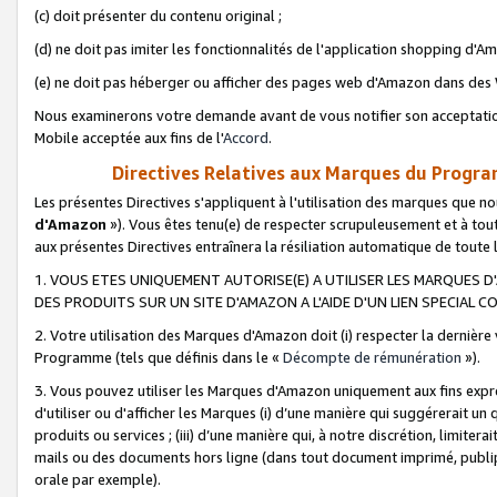
(c) doit présenter du contenu original ;
(d) ne doit pas imiter les fonctionnalités de l'application shopping d'Am
(e) ne doit pas héberger ou afficher des pages web d'Amazon dans de
Nous examinerons votre demande avant de vous notifier son acceptatio
Mobile acceptée aux fins de l'
Accord
.
Directives Relatives aux Marques du Progra
Les présentes Directives s'appliquent à l'utilisation des marques que
d'Amazon
»). Vous êtes tenu(e) de respecter scrupuleusement et à tou
aux présentes Directives entraînera la résiliation automatique de toute
1. VOUS ETES UNIQUEMENT AUTORISE(E) A UTILISER LES MARQUES D'
DES PRODUITS SUR UN SITE D'AMAZON A L'AIDE D'UN LIEN SPECIAL 
2. Votre utilisation des Marques d'Amazon doit (i) respecter la dernière
Programme (tels que définis dans le «
Décompte de rémunération
»).
3. Vous pouvez utiliser les Marques d'Amazon uniquement aux fins expr
d'utiliser ou d'afficher les Marques (i) d’une manière qui suggérerait un
produits ou services ; (iii) d’une manière qui, à notre discrétion, limit
mails ou des documents hors ligne (dans tout document imprimé, publip
orale par exemple).