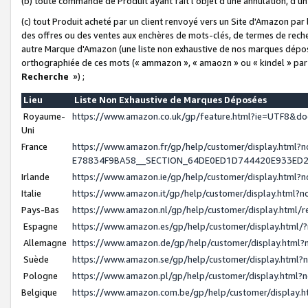
(b) toute commande de Produit ayant fait l'objet d'une annulation, d'u
(c) tout Produit acheté par un client renvoyé vers un Site d'Amazon par
des offres ou des ventes aux enchères de mots-clés, de termes de reche
autre Marque d'Amazon (une liste non exhaustive de nos marques déposée
orthographiée de ces mots (« ammazon », « amaozn » ou « kindel » par
Recherche
») ;
Lieu
Liste Non Exhaustive de Marques Déposées
Royaume-
https://www.amazon.co.uk/gp/feature.html?ie=UTF8&
Uni
France
https://www.amazon.fr/gp/help/customer/display.ht
E78834F9BA58__SECTION_64DE0ED1D744420E933ED
Irlande
https://www.amazon.ie/gp/help/customer/display.htm
Italie
https://www.amazon.it/gp/help/customer/display.html
Pays-Bas
https://www.amazon.nl/gp/help/customer/display.html
Espagne
https://www.amazon.es/gp/help/customer/display.html
Allemagne
https://www.amazon.de/gp/help/customer/display.htm
Suède
https://www.amazon.se/gp/help/customer/display.htm
Pologne
https://www.amazon.pl/gp/help/customer/display.html
Belgique
https://www.amazon.com.be/gp/help/customer/displa