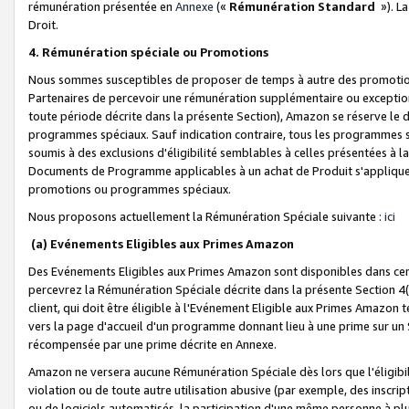
rémunération présentée en
Annexe
(«
Rémunération Standard
»). L
Droit.
4. Rémunération spéciale ou Promotions
Nous sommes susceptibles de proposer de temps à autre des promotion
Partenaires de percevoir une rémunération supplémentaire ou exceptio
toute période décrite dans la présente Section), Amazon se réserve le
programmes spéciaux. Sauf indication contraire, tous les programmes s
soumis à des exclusions d'éligibilité semblables à celles présentées à 
Documents de Programme applicables à un achat de Produit s'appliquera
promotions ou programmes spéciaux.
Nous proposons actuellement la Rémunération Spéciale suivante :
ici
(a) Evénements Eligibles aux Primes Amazon
Des Evénements Eligibles aux Primes Amazon sont disponibles dans cer
percevrez la Rémunération Spéciale décrite dans la présente Section 4(
client, qui doit être éligible à l'Evénement Eligible aux Primes Amazon te
vers la page d'accueil d'un programme donnant lieu à une prime sur un Si
récompensée par une prime décrite en Annexe.
Amazon ne versera aucune Rémunération Spéciale dès lors que l'éligibi
violation ou de toute autre utilisation abusive (par exemple, des inscrip
ou de logiciels automatisés, la participation d'une même personne à p