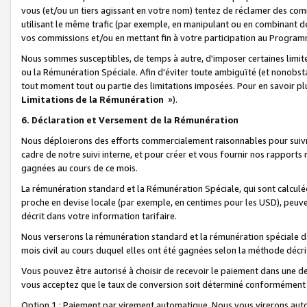
vous (et/ou un tiers agissant en votre nom) tentez de réclamer des c
utilisant le même trafic (par exemple, en manipulant ou en combinant 
vos commissions et/ou en mettant fin à votre participation au Progra
Nous sommes susceptibles, de temps à autre, d'imposer certaines limit
ou la Rémunération Spéciale. Afin d'éviter toute ambiguïté (et nonobst
tout moment tout ou partie des limitations imposées. Pour en savoir plus
Limitations de la Rémunération
»).
6. Déclaration et Versement de la Rémunération
Nous déploierons des efforts commercialement raisonnables pour suivr
cadre de notre suivi interne, et pour créer et vous fournir nos rapport
gagnées au cours de ce mois.
La rémunération standard et la Rémunération Spéciale, qui sont calcul
proche en devise locale (par exemple, en centimes pour les USD), peuve
décrit dans votre information tarifaire.
Nous verserons la rémunération standard et la rémunération spéciale da
mois civil au cours duquel elles ont été gagnées selon la méthode décr
Vous pouvez être autorisé à choisir de recevoir le paiement dans une dev
vous acceptez que le taux de conversion soit déterminé conformément
Option 1 : Paiement par virement automatique.
Nous vous virerons aut