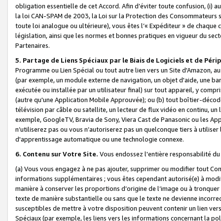
obligation essentielle de cet Accord. Afin d’éviter toute confusion, (i) a
la loi CAN-SPAM de 2003, la Loi sur la Protection des Consommateurs s
toute loi analogue ou ultérieure), vous êtes l’« Expéditeur » de chaque 
législation, ainsi que les normes et bonnes pratiques en vigueur du s
Partenaires.
5. Partage de Liens Spéciaux par le Biais de Logiciels et de Pér
Programme ou Lien Spécial ou tout autre lien vers un Site d'Amazon, au su
(par exemple, un module externe de navigation, un objet d'aide, une ba
exécutée ou installée par un utilisateur final) sur tout appareil, y comp
(autre qu'une Application Mobile Approuvée); ou (b) tout boîtier-décod
télévision par câble ou satellite, un lecteur de flux vidéo en continu, un
exemple, GoogleTV, Bravia de Sony, Viera Cast de Panasonic ou les Appli
n’utiliserez pas ou vous n’autoriserez pas un quelconque tiers à utili
d'apprentissage automatique ou une technologie connexe.
6. Contenu sur Votre Site.
Vous endossez l'entière responsabilité du
(a) Vous vous engagez à ne pas ajouter, supprimer ou modifier tout Co
informations supplémentaires ; vous êtes cependant autorisé(e) à modi
manière à conserver les proportions d’origine de l’image ou à tronquer
texte de manière substantielle ou sans que le texte ne devienne incorr
susceptibles de mettre à votre disposition peuvent contenir un lien ver
Spéciaux (par exemple, les liens vers les informations concernant la poli