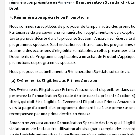
rémunération présentée en
Annexe
(«
Rémunération Standard
»). L
Droit.
4. Rémunération spéciale ou Promotions
Nous sommes susceptibles de proposer de temps à autre des promotion
Partenaires de percevoir une rémunération supplémentaire ou exceptio
toute période décrite dans la présente Section), Amazon se réserve le
programmes spéciaux. Sauf indication contraire, tous les programmes s
soumis à des exclusions d'éligibilité semblables à celles présentées à 
Documents de Programme applicables à un achat de Produit s'appliquera
promotions ou programmes spéciaux.
Nous proposons actuellement la Rémunération Spéciale suivante :
ici
(a) Evénements Eligibles aux Primes Amazon
Des Evénements Eligibles aux Primes Amazon sont disponibles dans cer
percevrez la Rémunération Spéciale décrite dans la présente Section 4(
client, qui doit être éligible à l'Evénement Eligible aux Primes Amazon te
vers la page d'accueil d'un programme donnant lieu à une prime sur un Si
récompensée par une prime décrite en Annexe.
Amazon ne versera aucune Rémunération Spéciale dès lors que l'éligibi
violation ou de toute autre utilisation abusive (par exemple, des inscrip
ou de logiciels automatisés, la participation d'une même personne à p