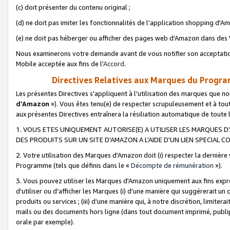
(c) doit présenter du contenu original ;
(d) ne doit pas imiter les fonctionnalités de l'application shopping d'Am
(e) ne doit pas héberger ou afficher des pages web d'Amazon dans de
Nous examinerons votre demande avant de vous notifier son acceptatio
Mobile acceptée aux fins de l'
Accord
.
Directives Relatives aux Marques du Progra
Les présentes Directives s'appliquent à l'utilisation des marques que
d'Amazon
»). Vous êtes tenu(e) de respecter scrupuleusement et à tou
aux présentes Directives entraînera la résiliation automatique de toute
1. VOUS ETES UNIQUEMENT AUTORISE(E) A UTILISER LES MARQUES D'
DES PRODUITS SUR UN SITE D'AMAZON A L'AIDE D'UN LIEN SPECIAL 
2. Votre utilisation des Marques d'Amazon doit (i) respecter la dernière
Programme (tels que définis dans le «
Décompte de rémunération
»).
3. Vous pouvez utiliser les Marques d'Amazon uniquement aux fins expr
d'utiliser ou d'afficher les Marques (i) d’une manière qui suggérerait un
produits ou services ; (iii) d’une manière qui, à notre discrétion, limit
mails ou des documents hors ligne (dans tout document imprimé, publip
orale par exemple).