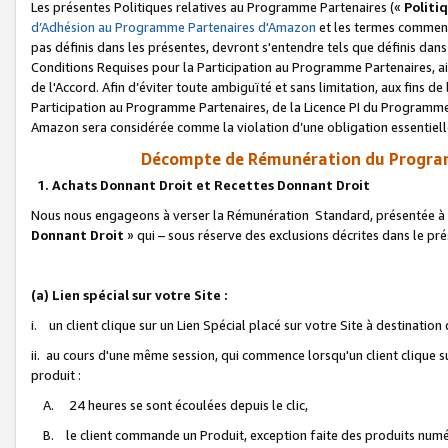
Les présentes Politiques relatives au Programme Partenaires («
Politi
d’Adhésion au Programme Partenaires d'Amazon
et les termes commenç
pas définis dans les présentes, devront s'entendre tels que définis dans 
Conditions Requises pour la Participation au Programme Partenaires, ai
de l'Accord. Afin d’éviter toute ambiguïté et sans limitation, aux fins de
Participation au Programme Partenaires, de la Licence PI du Programme 
Amazon sera considérée comme la violation d’une obligation essentielle
Décompte de Rémunération du Program
1. Achats Donnant Droit et Recettes Donnant Droit
Nous nous engageons à verser la Rémunération Standard, présentée à l
Donnant Droit
» qui – sous réserve des exclusions décrites dans le p
(a) Lien spécial sur votre Site :
i. un client clique sur un Lien Spécial placé sur votre Site à destination
ii. au cours d'une même session, qui commence lorsqu'un client clique s
produit :
A. 24 heures se sont écoulées depuis le clic,
B. le client commande un Produit, exception faite des produits numéri