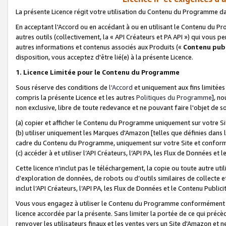
La présente Licence régit votre utilisation du Contenu du Programme d
En acceptant l'Accord ou en accédant à ou en utilisant le Contenu du P
autres outils (collectivement, la «
API Créateurs et PA API
») qui vous pe
autres informations et contenus associés aux Produits («
Contenu publ
disposition, vous acceptez d'être lié(e) à la présente Licence.
1. Licence Limitée pour le Contenu du Programme
Sous réserve des conditions de
l'Accord
et uniquement aux fins limitées
compris la présente Licence et les autres
Politiques du Programme
], n
non exclusive, libre de toute redevance et ne pouvant faire l'objet de so
(a) copier et afficher le Contenu du Programme uniquement sur votre Si
(b) utiliser uniquement les Marques d'Amazon [telles que définies dans 
cadre du Contenu du Programme, uniquement sur votre Site et confo
(c) accéder à et utiliser l’API Créateurs, l’API PA, les Flux de Données e
Cette licence n'inclut pas le téléchargement, la copie ou toute autre util
d’exploration de données, de robots ou d’outils similaires de collecte
inclut l’API Créateurs, l’API PA, les Flux de Données et le Contenu Publici
Vous vous engagez à utiliser le Contenu du Programme conformément a
licence accordée par la présente. Sans limiter la portée de ce qui pré
renvoyer les utilisateurs finaux et les ventes vers un Site d'Amazon et