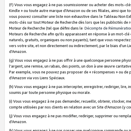
(f) Vous vous engagez à ne pas soumissionner ou acheter des mots-clés,
Kindle » ou toute autre marque d'Amazon ou de ses filiales, ainsi que t
vous pouvez consulter une liste non exhaustive dans le Tableau Non Ex
mots-clés sur tout Moteur de Recherche dès lors que les publicités de 
Moteur de Recherche (tel que défini dans le
Décompte de Rémunératio
Moteurs de Recherche afin qu'ils apparaissent en réponse à un mot-clé o
naturels, gratuits, organiques ou non payants), tant que vous respectez 
vers votre site, et non directement ou indirectement, par le biais d'un Li
d'Amazon.
(g) Vous vous engagez à ne pas offrir à une quelconque personne physi
l'argent, une remise, un rabais, des points, un don à une œuvre caritativ
Par exemple, vous ne pouvez pas proposer de « récompenses » ou de p
d'Amazon via vos Liens Spéciaux.
(h) Vous vous engagez à ne pas intercepter, enregistrer, rediriger, lire
soumis par toute personne physique ou morale.
(i) Vous vous engagez à ne pas demander, recueillir, obtenir, stocker, 
compte utilisées par nos clients en relation avec un Site d'Amazon (y c
(j) Vous vous engagez à ne pas modifier, rediriger, supprimer ou rempla
d'Amazon.
(k) Vous vous engagez à ne pas passer une quelconque commande ou init