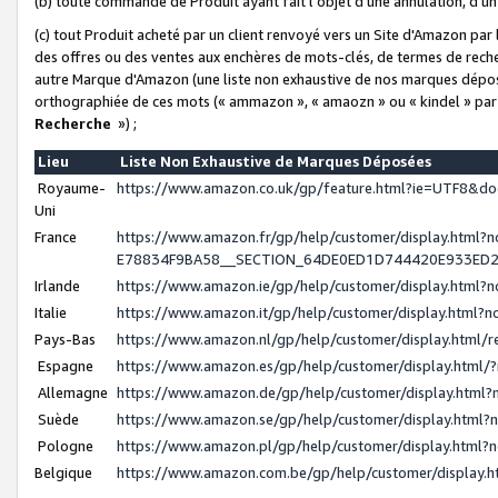
(b) toute commande de Produit ayant fait l'objet d'une annulation, d'u
(c) tout Produit acheté par un client renvoyé vers un Site d'Amazon par
des offres ou des ventes aux enchères de mots-clés, de termes de reche
autre Marque d'Amazon (une liste non exhaustive de nos marques déposée
orthographiée de ces mots (« ammazon », « amaozn » ou « kindel » par
Recherche
») ;
Lieu
Liste Non Exhaustive de Marques Déposées
Royaume-
https://www.amazon.co.uk/gp/feature.html?ie=UTF8&
Uni
France
https://www.amazon.fr/gp/help/customer/display.ht
E78834F9BA58__SECTION_64DE0ED1D744420E933ED
Irlande
https://www.amazon.ie/gp/help/customer/display.htm
Italie
https://www.amazon.it/gp/help/customer/display.html
Pays-Bas
https://www.amazon.nl/gp/help/customer/display.html
Espagne
https://www.amazon.es/gp/help/customer/display.html
Allemagne
https://www.amazon.de/gp/help/customer/display.htm
Suède
https://www.amazon.se/gp/help/customer/display.htm
Pologne
https://www.amazon.pl/gp/help/customer/display.html
Belgique
https://www.amazon.com.be/gp/help/customer/displa