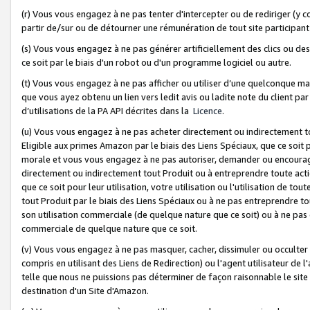
(r) Vous vous engagez à ne pas tenter d'intercepter ou de rediriger (y comp
partir de/sur ou de détourner une rémunération de tout site participa
(s) Vous vous engagez à ne pas générer artificiellement des clics ou de
ce soit par le biais d'un robot ou d'un programme logiciel ou autre.
(t) Vous vous engagez à ne pas afficher ou utiliser d’une quelconque man
que vous ayez obtenu un lien vers ledit avis ou ladite note du client par
d’utilisations de la PA API décrites dans la
Licence
.
(u) Vous vous engagez à ne pas acheter directement ou indirectement t
Eligible aux primes Amazon par le biais des Liens Spéciaux, que ce soit 
morale et vous vous engagez à ne pas autoriser, demander ou encourager
directement ou indirectement tout Produit ou à entreprendre toute acti
que ce soit pour leur utilisation, votre utilisation ou l'utilisation de
tout Produit par le biais des Liens Spéciaux ou à ne pas entreprendre t
son utilisation commerciale (de quelque nature que ce soit) ou à ne pas o
commerciale de quelque nature que ce soit.
(v) Vous vous engagez à ne pas masquer, cacher, dissimuler ou occulter 
compris en utilisant des Liens de Redirection) ou l'agent utilisateur de 
telle que nous ne puissions pas déterminer de façon raisonnable le site ou
destination d'un Site d'Amazon.