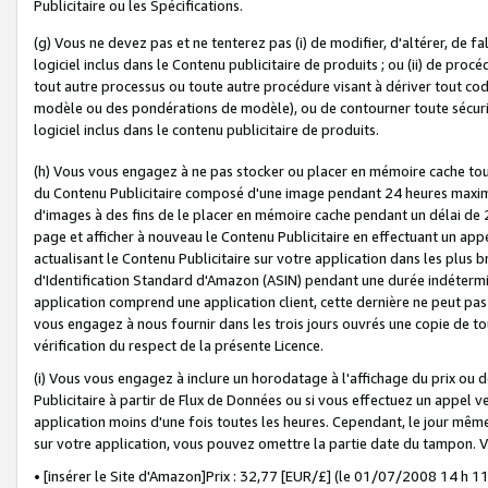
Publicitaire ou les Spécifications.
(g) Vous ne devez pas et ne tenterez pas (i) de modifier, d'altérer, de f
logiciel inclus dans le Contenu publicitaire de produits ; ou (ii) de proc
tout autre processus ou toute autre procédure visant à dériver tout c
modèle ou des pondérations de modèle), ou de contourner toute sécurité a
logiciel inclus dans le contenu publicitaire de produits.
(h) Vous vous engagez à ne pas stocker ou placer en mémoire cache tou
du Contenu Publicitaire composé d'une image pendant 24 heures maxim
d'images à des fins de le placer en mémoire cache pendant un délai de
page et afficher à nouveau le Contenu Publicitaire en effectuant un app
actualisant le Contenu Publicitaire sur votre application dans les plus 
d'Identification Standard d'Amazon (ASIN) pendant une durée indéterminé
application comprend une application client, cette dernière ne peut pa
vous engagez à nous fournir dans les trois jours ouvrés une copie de tou
vérification du respect de la présente Licence.
(i) Vous vous engagez à inclure un horodatage à l'affichage du prix ou 
Publicitaire à partir de Flux de Données ou si vous effectuez un appel ve
application moins d'une fois toutes les heures. Cependant, le jour même
sur votre application, vous pouvez omettre la partie date du tampon.
• [insérer le Site d'Amazon]Prix : 32,77 [EUR/£] (le 01/07/2008 14 h 11 