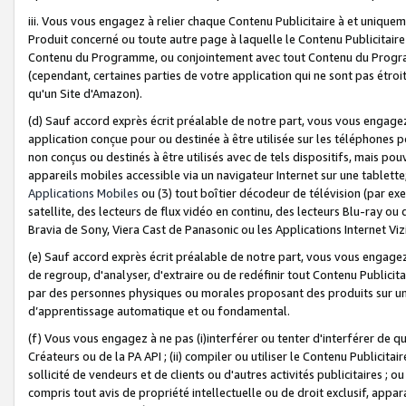
iii. Vous vous engagez à relier chaque Contenu Publicitaire à et uniqu
Produit concerné ou toute autre page à laquelle le Contenu Publicitaire
Contenu du Programme, ou conjointement avec tout Contenu du Programm
(cependant, certaines parties de votre application qui ne sont pas étroi
qu'un Site d'Amazon).
(d) Sauf accord exprès écrit préalable de notre part, vous vous engagez à
application conçue pour ou destinée à être utilisée sur les téléphones p
non conçus ou destinés à être utilisés avec de tels dispositifs, mais pouv
appareils mobiles accessible via un navigateur Internet sur une tablett
Applications Mobiles
ou (3) tout boîtier décodeur de télévision (par ex
satellite, des lecteurs de flux vidéo en continu, des lecteurs Blu-ray o
Bravia de Sony, Viera Cast de Panasonic ou les Applications Internet Viz
(e) Sauf accord exprès écrit préalable de notre part, vous vous engagez 
de regroup, d'analyser, d'extraire ou de redéfinir tout Contenu Publicitai
par des personnes physiques ou morales proposant des produits sur un
d’apprentissage automatique et ou fondamental.
(f) Vous vous engagez à ne pas (i)interférer ou tenter d'interférer de 
Créateurs ou de la PA API ; (ii) compiler ou utiliser le Contenu Publicita
sollicité de vendeurs et de clients ou d'autres activités publicitaires ; ou (
compris tout avis de propriété intellectuelle ou de droit exclusif, appar