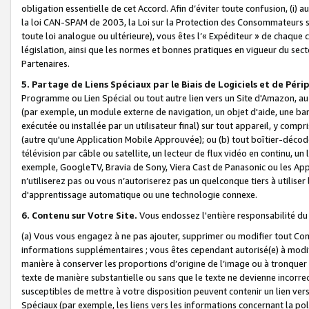
obligation essentielle de cet Accord. Afin d’éviter toute confusion, (i) a
la loi CAN-SPAM de 2003, la Loi sur la Protection des Consommateurs s
toute loi analogue ou ultérieure), vous êtes l’« Expéditeur » de chaque 
législation, ainsi que les normes et bonnes pratiques en vigueur du s
Partenaires.
5. Partage de Liens Spéciaux par le Biais de Logiciels et de Pér
Programme ou Lien Spécial ou tout autre lien vers un Site d'Amazon, au su
(par exemple, un module externe de navigation, un objet d'aide, une ba
exécutée ou installée par un utilisateur final) sur tout appareil, y comp
(autre qu'une Application Mobile Approuvée); ou (b) tout boîtier-décod
télévision par câble ou satellite, un lecteur de flux vidéo en continu, un
exemple, GoogleTV, Bravia de Sony, Viera Cast de Panasonic ou les Appli
n’utiliserez pas ou vous n’autoriserez pas un quelconque tiers à utili
d'apprentissage automatique ou une technologie connexe.
6. Contenu sur Votre Site.
Vous endossez l'entière responsabilité du
(a) Vous vous engagez à ne pas ajouter, supprimer ou modifier tout Co
informations supplémentaires ; vous êtes cependant autorisé(e) à modi
manière à conserver les proportions d’origine de l’image ou à tronquer
texte de manière substantielle ou sans que le texte ne devienne incorr
susceptibles de mettre à votre disposition peuvent contenir un lien ver
Spéciaux (par exemple, les liens vers les informations concernant la poli