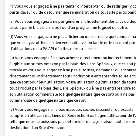
(r) Vous vous engagez à ne pas tenter d'intercepter ou de rediriger (y comp
partir de/sur ou de détourner une rémunération de tout site participa
(s) Vous vous engagez à ne pas générer artificiellement des clics ou de
ce soit par le biais d'un robot ou d'un programme logiciel ou autre.
(t) Vous vous engagez à ne pas afficher ou utiliser d’une quelconque man
que vous ayez obtenu un lien vers ledit avis ou ladite note du client par
d’utilisations de la PA API décrites dans la
Licence
.
(u) Vous vous engagez à ne pas acheter directement ou indirectement t
Eligible aux primes Amazon par le biais des Liens Spéciaux, que ce soit 
morale et vous vous engagez à ne pas autoriser, demander ou encourager
directement ou indirectement tout Produit ou à entreprendre toute acti
que ce soit pour leur utilisation, votre utilisation ou l'utilisation de
tout Produit par le biais des Liens Spéciaux ou à ne pas entreprendre t
son utilisation commerciale (de quelque nature que ce soit) ou à ne pas o
commerciale de quelque nature que ce soit.
(v) Vous vous engagez à ne pas masquer, cacher, dissimuler ou occulter 
compris en utilisant des Liens de Redirection) ou l'agent utilisateur de 
telle que nous ne puissions pas déterminer de façon raisonnable le site ou
destination d'un Site d'Amazon.