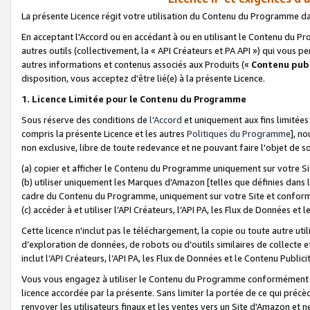
La présente Licence régit votre utilisation du Contenu du Programme d
En acceptant l'Accord ou en accédant à ou en utilisant le Contenu du P
autres outils (collectivement, la «
API Créateurs et PA API
») qui vous pe
autres informations et contenus associés aux Produits («
Contenu publ
disposition, vous acceptez d'être lié(e) à la présente Licence.
1. Licence Limitée pour le Contenu du Programme
Sous réserve des conditions de
l'Accord
et uniquement aux fins limitées
compris la présente Licence et les autres
Politiques du Programme
], n
non exclusive, libre de toute redevance et ne pouvant faire l'objet de so
(a) copier et afficher le Contenu du Programme uniquement sur votre Si
(b) utiliser uniquement les Marques d'Amazon [telles que définies dans 
cadre du Contenu du Programme, uniquement sur votre Site et confo
(c) accéder à et utiliser l’API Créateurs, l’API PA, les Flux de Données e
Cette licence n'inclut pas le téléchargement, la copie ou toute autre util
d’exploration de données, de robots ou d’outils similaires de collecte
inclut l’API Créateurs, l’API PA, les Flux de Données et le Contenu Publici
Vous vous engagez à utiliser le Contenu du Programme conformément a
licence accordée par la présente. Sans limiter la portée de ce qui pré
renvoyer les utilisateurs finaux et les ventes vers un Site d'Amazon et