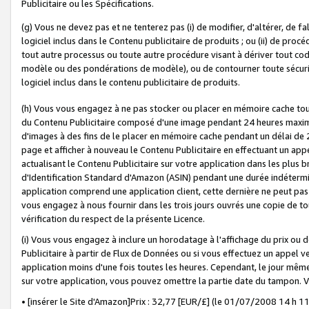
Publicitaire ou les Spécifications.
(g) Vous ne devez pas et ne tenterez pas (i) de modifier, d'altérer, de f
logiciel inclus dans le Contenu publicitaire de produits ; ou (ii) de proc
tout autre processus ou toute autre procédure visant à dériver tout c
modèle ou des pondérations de modèle), ou de contourner toute sécurité a
logiciel inclus dans le contenu publicitaire de produits.
(h) Vous vous engagez à ne pas stocker ou placer en mémoire cache tou
du Contenu Publicitaire composé d'une image pendant 24 heures maxim
d'images à des fins de le placer en mémoire cache pendant un délai de
page et afficher à nouveau le Contenu Publicitaire en effectuant un app
actualisant le Contenu Publicitaire sur votre application dans les plus 
d'Identification Standard d'Amazon (ASIN) pendant une durée indéterminé
application comprend une application client, cette dernière ne peut pa
vous engagez à nous fournir dans les trois jours ouvrés une copie de tou
vérification du respect de la présente Licence.
(i) Vous vous engagez à inclure un horodatage à l'affichage du prix ou 
Publicitaire à partir de Flux de Données ou si vous effectuez un appel ve
application moins d'une fois toutes les heures. Cependant, le jour même
sur votre application, vous pouvez omettre la partie date du tampon.
• [insérer le Site d'Amazon]Prix : 32,77 [EUR/£] (le 01/07/2008 14 h 11 