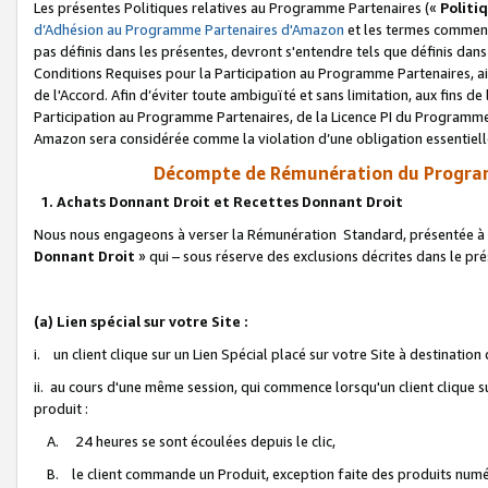
Les présentes Politiques relatives au Programme Partenaires («
Politi
d’Adhésion au Programme Partenaires d'Amazon
et les termes commenç
pas définis dans les présentes, devront s'entendre tels que définis dans 
Conditions Requises pour la Participation au Programme Partenaires, ai
de l'Accord. Afin d’éviter toute ambiguïté et sans limitation, aux fins de
Participation au Programme Partenaires, de la Licence PI du Programme 
Amazon sera considérée comme la violation d’une obligation essentielle
Décompte de Rémunération du Program
1. Achats Donnant Droit et Recettes Donnant Droit
Nous nous engageons à verser la Rémunération Standard, présentée à l
Donnant Droit
» qui – sous réserve des exclusions décrites dans le p
(a) Lien spécial sur votre Site :
i. un client clique sur un Lien Spécial placé sur votre Site à destination
ii. au cours d'une même session, qui commence lorsqu'un client clique s
produit :
A. 24 heures se sont écoulées depuis le clic,
B. le client commande un Produit, exception faite des produits numéri