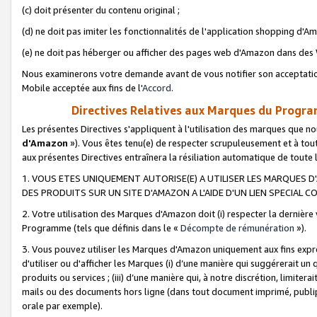
(c) doit présenter du contenu original ;
(d) ne doit pas imiter les fonctionnalités de l'application shopping d'Am
(e) ne doit pas héberger ou afficher des pages web d'Amazon dans de
Nous examinerons votre demande avant de vous notifier son acceptatio
Mobile acceptée aux fins de l'
Accord
.
Directives Relatives aux Marques du Progra
Les présentes Directives s'appliquent à l'utilisation des marques que
d'Amazon
»). Vous êtes tenu(e) de respecter scrupuleusement et à tou
aux présentes Directives entraînera la résiliation automatique de toute
1. VOUS ETES UNIQUEMENT AUTORISE(E) A UTILISER LES MARQUES D'
DES PRODUITS SUR UN SITE D'AMAZON A L'AIDE D'UN LIEN SPECIAL 
2. Votre utilisation des Marques d'Amazon doit (i) respecter la dernière
Programme (tels que définis dans le «
Décompte de rémunération
»).
3. Vous pouvez utiliser les Marques d'Amazon uniquement aux fins expr
d'utiliser ou d'afficher les Marques (i) d’une manière qui suggérerait un
produits ou services ; (iii) d’une manière qui, à notre discrétion, limit
mails ou des documents hors ligne (dans tout document imprimé, publip
orale par exemple).