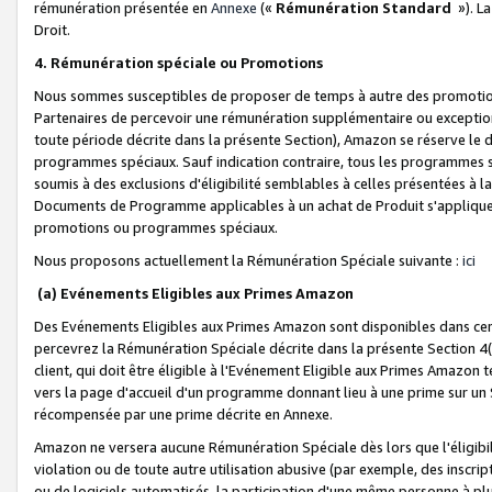
rémunération présentée en
Annexe
(«
Rémunération Standard
»). L
Droit.
4. Rémunération spéciale ou Promotions
Nous sommes susceptibles de proposer de temps à autre des promotion
Partenaires de percevoir une rémunération supplémentaire ou exceptio
toute période décrite dans la présente Section), Amazon se réserve le
programmes spéciaux. Sauf indication contraire, tous les programmes s
soumis à des exclusions d'éligibilité semblables à celles présentées à 
Documents de Programme applicables à un achat de Produit s'appliquera
promotions ou programmes spéciaux.
Nous proposons actuellement la Rémunération Spéciale suivante :
ici
(a) Evénements Eligibles aux Primes Amazon
Des Evénements Eligibles aux Primes Amazon sont disponibles dans cer
percevrez la Rémunération Spéciale décrite dans la présente Section 4(
client, qui doit être éligible à l'Evénement Eligible aux Primes Amazon te
vers la page d'accueil d'un programme donnant lieu à une prime sur un Si
récompensée par une prime décrite en Annexe.
Amazon ne versera aucune Rémunération Spéciale dès lors que l'éligibi
violation ou de toute autre utilisation abusive (par exemple, des inscrip
ou de logiciels automatisés, la participation d'une même personne à p