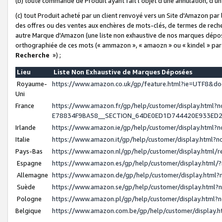
(b) toute commande de Produit ayant fait l'objet d'une annulation, d'u
(c) tout Produit acheté par un client renvoyé vers un Site d'Amazon par
des offres ou des ventes aux enchères de mots-clés, de termes de reche
autre Marque d'Amazon (une liste non exhaustive de nos marques déposée
orthographiée de ces mots (« ammazon », « amaozn » ou « kindel » par
Recherche
») ;
Lieu
Liste Non Exhaustive de Marques Déposées
Royaume-
https://www.amazon.co.uk/gp/feature.html?ie=UTF8&
Uni
France
https://www.amazon.fr/gp/help/customer/display.ht
E78834F9BA58__SECTION_64DE0ED1D744420E933ED
Irlande
https://www.amazon.ie/gp/help/customer/display.htm
Italie
https://www.amazon.it/gp/help/customer/display.html
Pays-Bas
https://www.amazon.nl/gp/help/customer/display.html
Espagne
https://www.amazon.es/gp/help/customer/display.html
Allemagne
https://www.amazon.de/gp/help/customer/display.htm
Suède
https://www.amazon.se/gp/help/customer/display.htm
Pologne
https://www.amazon.pl/gp/help/customer/display.html
Belgique
https://www.amazon.com.be/gp/help/customer/displa