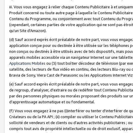
iii. Vous vous engagez à relier chaque Contenu Publicitaire à et uniqu
Produit concerné ou toute autre page à laquelle le Contenu Publicitaire
Contenu du Programme, ou conjointement avec tout Contenu du Programm
(cependant, certaines parties de votre application qui ne sont pas étroi
qu'un Site d'Amazon).
(d) Sauf accord exprès écrit préalable de notre part, vous vous engagez à
application conçue pour ou destinée à être utilisée sur les téléphones p
non conçus ou destinés à être utilisés avec de tels dispositifs, mais pouv
appareils mobiles accessible via un navigateur Internet sur une tablett
Applications Mobiles
ou (3) tout boîtier décodeur de télévision (par ex
satellite, des lecteurs de flux vidéo en continu, des lecteurs Blu-ray o
Bravia de Sony, Viera Cast de Panasonic ou les Applications Internet Viz
(e) Sauf accord exprès écrit préalable de notre part, vous vous engagez 
de regroup, d'analyser, d'extraire ou de redéfinir tout Contenu Publicitai
par des personnes physiques ou morales proposant des produits sur un
d’apprentissage automatique et ou fondamental.
(f) Vous vous engagez à ne pas (i)interférer ou tenter d'interférer de 
Créateurs ou de la PA API ; (ii) compiler ou utiliser le Contenu Publicita
sollicité de vendeurs et de clients ou d'autres activités publicitaires ; ou (
compris tout avis de propriété intellectuelle ou de droit exclusif, appar