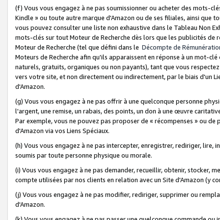
(f) Vous vous engagez à ne pas soumissionner ou acheter des mots-clés,
Kindle » ou toute autre marque d'Amazon ou de ses filiales, ainsi que t
vous pouvez consulter une liste non exhaustive dans le Tableau Non Ex
mots-clés sur tout Moteur de Recherche dès lors que les publicités de 
Moteur de Recherche (tel que défini dans le
Décompte de Rémunératio
Moteurs de Recherche afin qu'ils apparaissent en réponse à un mot-clé o
naturels, gratuits, organiques ou non payants), tant que vous respectez 
vers votre site, et non directement ou indirectement, par le biais d'un Li
d'Amazon.
(g) Vous vous engagez à ne pas offrir à une quelconque personne physi
l'argent, une remise, un rabais, des points, un don à une œuvre caritativ
Par exemple, vous ne pouvez pas proposer de « récompenses » ou de p
d'Amazon via vos Liens Spéciaux.
(h) Vous vous engagez à ne pas intercepter, enregistrer, rediriger, lire
soumis par toute personne physique ou morale.
(i) Vous vous engagez à ne pas demander, recueillir, obtenir, stocker, 
compte utilisées par nos clients en relation avec un Site d'Amazon (y c
(j) Vous vous engagez à ne pas modifier, rediriger, supprimer ou rempla
d'Amazon.
(k) Vous vous engagez à ne pas passer une quelconque commande ou init