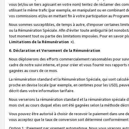
vous (et/ou un tiers agissant en votre nom) tentez de réclamer des c
utilisant le même trafic (par exemple, en manipulant ou en combinant 
vos commissions et/ou en mettant fin à votre participation au Progra
Nous sommes susceptibles, de temps à autre, d'imposer certaines limit
ou la Rémunération Spéciale. Afin d'éviter toute ambiguïté (et nonobst
tout moment tout ou partie des limitations imposées. Pour en savoir plus
Limitations de la Rémunération
»).
6. Déclaration et Versement de la Rémunération
Nous déploierons des efforts commercialement raisonnables pour suivr
cadre de notre suivi interne, et pour créer et vous fournir nos rapport
gagnées au cours de ce mois.
La rémunération standard et la Rémunération Spéciale, qui sont calcul
proche en devise locale (par exemple, en centimes pour les USD), peuve
décrit dans votre information tarifaire.
Nous verserons la rémunération standard et la rémunération spéciale da
mois civil au cours duquel elles ont été gagnées selon la méthode décr
Vous pouvez être autorisé à choisir de recevoir le paiement dans une dev
vous acceptez que le taux de conversion soit déterminé conformément
Option 1 : Paiement par virement automatique.
Nous vous virerons aut