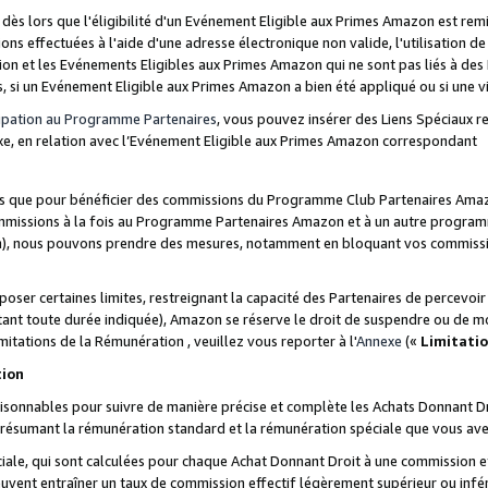
s lors que l'éligibilité d'un Evénement Eligible aux Primes Amazon est remis
ions effectuées à l'aide d'une adresse électronique non valide, l'utilisation d
on et les Evénements Eligibles aux Primes Amazon qui ne sont pas liés à des 
s, si un Evénement Eligible aux Primes Amazon a bien été appliqué ou si une vio
cipation au Programme Partenaires
, vous pouvez insérer des Liens Spéciaux 
xe, en relation avec l’Evénement Eligible aux Primes Amazon correspondant
sées que pour bénéficier des commissions du Programme Club Partenaires Amaz
mmissions à la fois au Programme Partenaires Amazon et à un autre programme
on), nous pouvons prendre des mesures, notamment en bloquant vos commission
oser certaines limites, restreignant la capacité des Partenaires de percevo
stant toute durée indiquée), Amazon se réserve le droit de suspendre ou de m
mitations de la Rémunération , veuillez vous reporter à l'
Annexe
(«
Limitati
tion
sonnables pour suivre de manière précise et complète les Achats Donnant Dro
ts résumant la rémunération standard et la rémunération spéciale que vous av
ale, qui sont calculées pour chaque Achat Donnant Droit à une commission e
uvent entraîner un taux de commission effectif légèrement supérieur ou infér