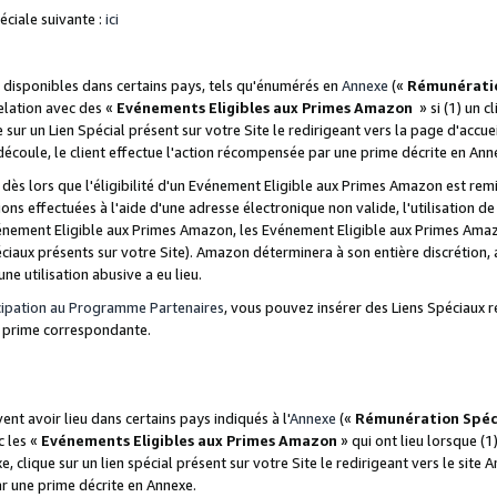
ciale suivante :
ici
disponibles dans certains pays, tels qu'énumérés en
Annexe
(«
Rémunérati
relation avec des «
Evénements Eligibles aux Primes Amazon
» si (1) un c
 sur un Lien Spécial présent sur votre Site le redirigeant vers la page d'acc
 découle, le client effectue l'action récompensée par une prime décrite en Ann
s lors que l'éligibilité d'un Evénement Eligible aux Primes Amazon est remis
ions effectuées à l'aide d'une adresse électronique non valide, l'utilisation d
nement Eligible aux Primes Amazon, les Evénement Eligible aux Primes Amazo
ciaux présents sur votre Site). Amazon déterminera à son entière discrétion, 
ne utilisation abusive a eu lieu.
cipation au Programme Partenaires
, vous pouvez insérer des Liens Spéciaux r
la prime correspondante.
t avoir lieu dans certains pays indiqués à l'
Annexe
(«
Rémunération Spéc
c les «
Evénements Eligibles aux Primes Amazon
» qui ont lieu lorsque (1)
 clique sur un lien spécial présent sur votre Site le redirigeant vers le site 
ar une prime décrite en Annexe.