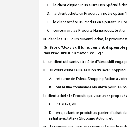
C. le client clique sur un autre Lien Spécial à de
D. le client achète un Produit via notre option 1-
E. le client achète un Produit en ajoutant un Produ
F. concernant les Produits Numériques, le client 
iii. dans les 180 jours suivant l'achat, le produit e
(b) Site d'Alexa skill (uniquement disponible
des Produits sur amazon.co.uk) :
i. un client utilisant votre Site d'Alexa skill enga
ii. au cours d'une seule session d'Alexa Shopping 
A. retourne de l'Alexa Shopping Action à votre
B. passe une commande via Alexa pour le Prod
le client achète le Produit que vous avez proposé a
C. via Alexa, ou
D. en ajoutant ce produit au panier d'achat du
initial avec l'Alexa Shopping Action ; et
iii. le Produit que vous avez proposé dans le cadre