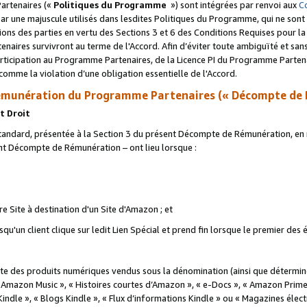
artenaires («
Politiques du Programme
») sont intégrées par renvoi aux
C
r une majuscule utilisés dans lesdites Politiques du Programme, qui ne sont 
ations des parties en vertu des Sections 3 et 6 des Conditions Requises pour l
naires survivront au terme de l'Accord. Afin d’éviter toute ambiguïté et sans l
rticipation au Programme Partenaires, de la Licence PI du Programme Partenai
mme la violation d’une obligation essentielle de l'Accord.
munération du Programme Partenaires (« Décompte de 
t Droit
ndard, présentée à la Section 3 du présent Décompte de Rémunération, en r
ent Décompte de Rémunération – ont lieu lorsque :
tre Site à destination d'un Site d'Amazon ; et
u'un client clique sur ledit Lien Spécial et prend fin lorsque le premier des
 des produits numériques vendus sous la dénomination (ainsi que déterminé 
 Amazon Music », « Histoires courtes d’Amazon », « e-Docs », « Amazon Prim
 Kindle », « Blogs Kindle », « Flux d’informations Kindle » ou « Magazines éle