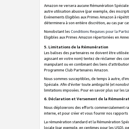
Amazon ne versera aucune Rémunération Spéciale dè
autre utilisation abusive (par exemple, des inscript
Evénements Eligibles aux Primes Amazon à répétiti
déterminera à son entière discrétion, au cas par ca
Nonobstant les
Conditions Requises pour la Parti
Eligibles aux Primes Amazon répertoriées en Anne
5. Limitations de la Rémunération
Les balises des partenaires ne doivent être utili
agissant en votre nom) tentez de réclamer des co
manipulant ou en combinant des liens d'attributi
Programme Club Partenaires Amazon.
Nous sommes susceptibles, de temps à autre, d'imp
Spéciale. Afin d'éviter toute ambiguïté (et nonob
limitations imposées. Pour en savoir plus sur les Li
6. Déclaration et Versement de la Rémunéra
Nous déploierons des efforts commercialement rai
interne, et pour créer et vous fournir nos rappor
La rémunération standard et la Rémunération Spéci
locale (par exemple, en centimes pour les USD), pe