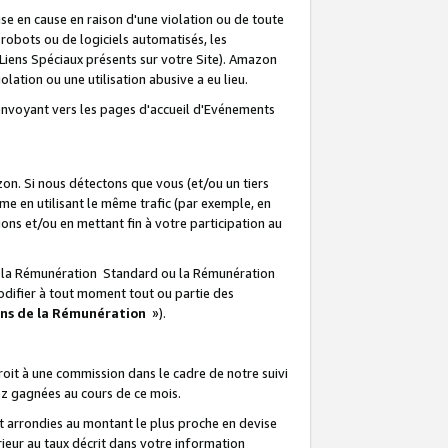
e en cause en raison d'une violation ou de toute
e robots ou de logiciels automatisés, les
Liens Spéciaux présents sur votre Site). Amazon
lation ou une utilisation abusive a eu lieu.
renvoyant vers les pages d'accueil d'Evénements
on. Si nous détectons que vous (et/ou un tiers
 en utilisant le même trafic (par exemple, en
s et/ou en mettant fin à votre participation au
ir la Rémunération Standard ou la Rémunération
odifier à tout moment tout ou partie des
ons de la Rémunération
»).
it à une commission dans le cadre de notre suivi
ez gagnées au cours de ce mois.
t arrondies au montant le plus proche en devise
ieur au taux décrit dans votre information