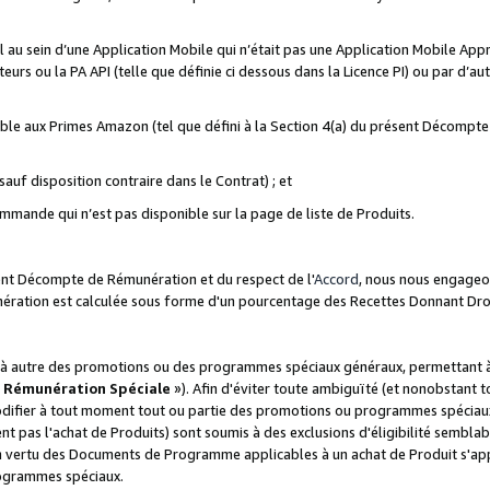
ial au sein d’une Application Mobile qui n’était pas une Application Mobile Ap
eurs ou la PA API (telle que définie ci dessous dans la Licence PI) ou par d’au
igible aux Primes Amazon (tel que défini à la Section 4(a) du présent Décomp
auf disposition contraire dans le Contrat) ; et
ommande qui n’est pas disponible sur la page de liste de Produits.
sent Décompte de Rémunération et du respect de l'
Accord
, nous nous engageo
nération est calculée sous forme d'un pourcentage des Recettes Donnant Dro
 autre des promotions ou des programmes spéciaux généraux, permettant à t
«
Rémunération Spéciale
»). Afin d'éviter toute ambiguïté (et nonobstant t
difier à tout moment tout ou partie des promotions ou programmes spéciaux.
 pas l'achat de Produits) sont soumis à des exclusions d'éligibilité semblabl
n vertu des Documents de Programme applicables à un achat de Produit s'app
rogrammes spéciaux.