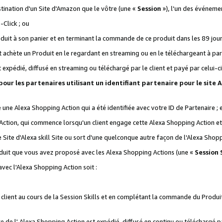
stination d'un Site d'Amazon que le vôtre (une «
Session
»), l'un des événemen
Click ; ou
it à son panier et en terminant la commande de ce produit dans les 89 jours sui
achète un Produit en le regardant en streaming ou en le téléchargeant à part
st expédié, diffusé en streaming ou téléchargé par le client et payé par celui-ci
 pour les partenaires utilisant un identifiant partenaire pour le si
ge une Alexa Shopping Action qui a été identifiée avec votre ID de Partenaire ; 
Action, qui commence lorsqu'un client engage cette Alexa Shopping Action et s
 Site d'Alexa skill Site ou sort d'une quelconque autre façon de l'Alexa Shop
uit que vous avez proposé avec les Alexa Shopping Actions (une «
Session S
vec l'Alexa Shopping Action soit :
 client au cours de la Session Skills et en complétant la commande du Produ
 de l' Alexa Shopping Action est expédié, diffusé en continu ou téléchargé par