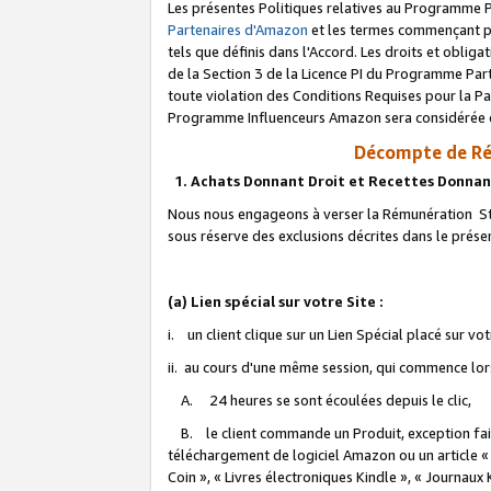
Les présentes Politiques relatives au Programme P
Partenaires d'Amazon
et les termes commençant pa
tels que définis dans l'Accord. Les droits et oblig
de la Section 3 de la Licence PI du Programme Parte
toute violation des Conditions Requises pour la Pa
Programme Influenceurs Amazon sera considérée co
Décompte de Ré
1. Achats Donnant Droit et Recettes Donnan
Nous nous engageons à verser la Rémunération Sta
sous réserve des exclusions décrites dans le prés
(a) Lien spécial sur votre Site :
i. un client clique sur un Lien Spécial placé sur vo
ii. au cours d'une même session, qui commence lorsq
A. 24 heures se sont écoulées depuis le clic,
B. le client commande un Produit, exception faite
téléchargement de logiciel Amazon ou un article «
Coin », « Livres électroniques Kindle », « Journaux