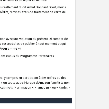
 réellement dudit Achat Donnant Droit, moins
rédits, remises, frais de traitement de carte de
elation avec une violation du présent Décompte de
s susceptibles de publier à tout moment et qui
 Programme
»).
t sont exclus du Programme Partenaires :
e, y compris en participant à des offres ou des
e » ou toute autre Marque d'Amazon (une liste non
e ces mots (« ammazon », « amaozn » ou « kindel »