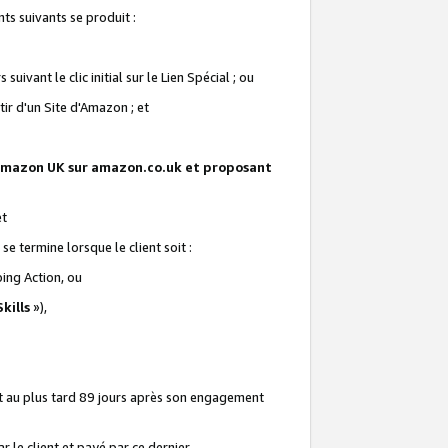
ts suivants se produit :
vant le clic initial sur le Lien Spécial ; ou
ir d'un Site d'Amazon ; et
te Amazon UK sur amazon.co.uk et proposant
et
e termine lorsque le client soit :
ping Action, ou
kills
»),
it au plus tard 89 jours après son engagement
 le client et payé par ce dernier.