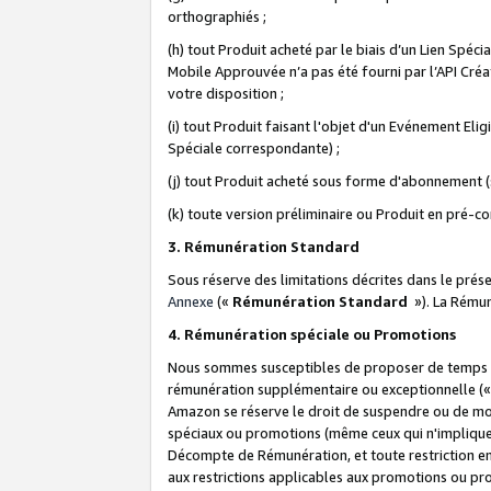
orthographiés ;
(h) tout Produit acheté par le biais d’un Lien Spéc
Mobile Approuvée n’a pas été fourni par l’API Créat
votre disposition ;
(i) tout Produit faisant l'objet d'un Evénement El
Spéciale correspondante) ;
(j) tout Produit acheté sous forme d'abonnement (s
(k) toute version préliminaire ou Produit en pré-c
3. Rémunération Standard
Sous réserve des limitations décrites dans le pré
Annexe
(«
Rémunération Standard
»). La Rému
4. Rémunération spéciale ou Promotions
Nous sommes susceptibles de proposer de temps à
rémunération supplémentaire ou exceptionnelle (
Amazon se réserve le droit de suspendre ou de mo
spéciaux ou promotions (même ceux qui n'impliquent
Décompte de Rémunération, et toute restriction e
aux restrictions applicables aux promotions ou p