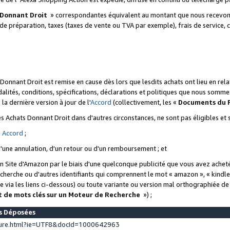
 Donnant Droit
» correspondantes équivalent au montant que nous recevons
 de préparation, taxes (taxes de vente ou TVA par exemple), frais de service, c
s Donnant Droit est remise en cause dès lors que lesdits achats ont lieu en r
lités, conditions, spécifications, déclarations et politiques que nous somme
a dernière version à jour de l'
Accord
(collectivement, les «
Documents du
 des Achats Donnant Droit dans d'autres circonstances, ne sont pas éligibles e
e
Accord
;
d'une annulation, d'un retour ou d'un remboursement ; et
 un Site d'Amazon par le biais d'une quelconque publicité que vous avez acheté
cherche ou d'autres identifiants qui comprennent le mot « amazon », « kindl
 via les liens ci-dessous) ou toute variante ou version mal orthographiée d
t de mots clés sur un Moteur de Recherche
») ;
es Déposées
ture.html?ie=UTF8&docId=1000642963