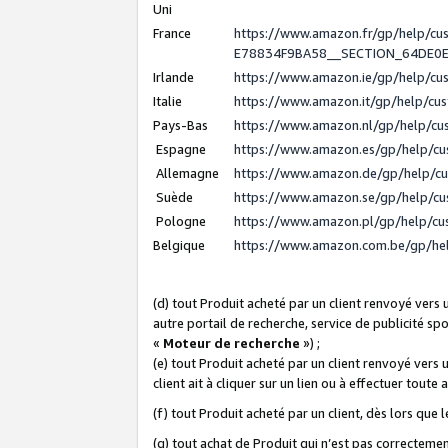
Uni
France
https://www.amazon.fr/gp/help/c
E78834F9BA58__SECTION_64DE0
Irlande
https://www.amazon.ie/gp/help/c
Italie
https://www.amazon.it/gp/help/cu
Pays-Bas
https://www.amazon.nl/gp/help/c
Espagne
https://www.amazon.es/gp/help/c
Allemagne
https://www.amazon.de/gp/help/c
Suède
https://www.amazon.se/gp/help/c
Pologne
https://www.amazon.pl/gp/help/c
Belgique
https://www.amazon.com.be/gp/h
(d) tout Produit acheté par un client renvoyé vers
autre portail de recherche, service de publicité sp
«
Moteur de recherche
») ;
(e) tout Produit acheté par un client renvoyé vers 
client ait à cliquer sur un lien ou à effectuer toute 
(f) tout Produit acheté par un client, dès lors que
(g) tout achat de Produit qui n’est pas correctemen