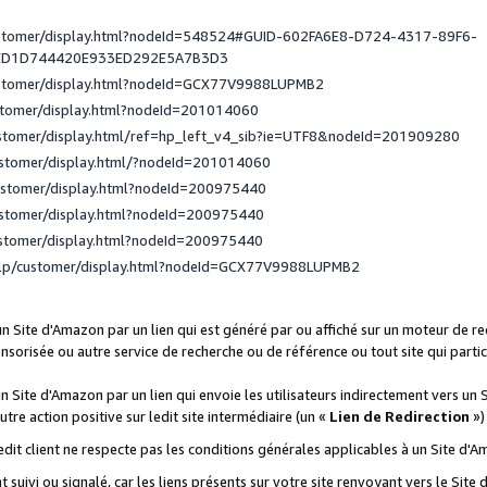
ustomer/display.html?nodeId=548524#GUID-602FA6E8-D724-4317-89F6-
ED1D744420E933ED292E5A7B3D3
ustomer/display.html?nodeId=GCX77V9988LUPMB2
stomer/display.html?nodeId=201014060
ustomer/display.html/ref=hp_left_v4_sib?ie=UTF8&nodeId=201909280
ustomer/display.html/?nodeId=201014060
ustomer/display.html?nodeId=200975440
ustomer/display.html?nodeId=200975440
ustomer/display.html?nodeId=200975440
elp/customer/display.html?nodeId=GCX77V9988LUPMB2
 un Site d'Amazon par un lien qui est généré par ou affiché sur un moteur de 
onsorisée ou autre service de recherche ou de référence ou tout site qui part
un Site d'Amazon par un lien qui envoie les utilisateurs indirectement vers un 
autre action positive sur ledit site intermédiaire (un «
Lien de Redirection
»)
 ledit client ne respecte pas les conditions générales applicables à un Site d'
t suivi ou signalé, car les liens présents sur votre site renvoyant vers le Si