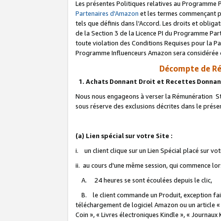
Les présentes Politiques relatives au Programme P
Partenaires d'Amazon
et les termes commençant pa
tels que définis dans l'Accord. Les droits et oblig
de la Section 3 de la Licence PI du Programme Parte
toute violation des Conditions Requises pour la Pa
Programme Influenceurs Amazon sera considérée co
Décompte de Ré
1. Achats Donnant Droit et Recettes Donnan
Nous nous engageons à verser la Rémunération Sta
sous réserve des exclusions décrites dans le prés
(a) Lien spécial sur votre Site :
i. un client clique sur un Lien Spécial placé sur vo
ii. au cours d'une même session, qui commence lorsq
A. 24 heures se sont écoulées depuis le clic,
B. le client commande un Produit, exception faite
téléchargement de logiciel Amazon ou un article «
Coin », « Livres électroniques Kindle », « Journaux