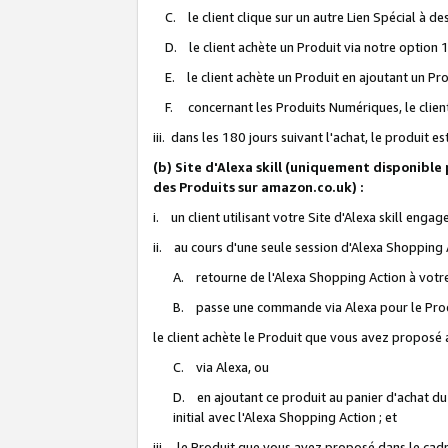
C. le client clique sur un autre Lien Spécial à de
D. le client achète un Produit via notre option 1-
E. le client achète un Produit en ajoutant un Produ
F. concernant les Produits Numériques, le client 
iii. dans les 180 jours suivant l'achat, le produit e
(b) Site d'Alexa skill (uniquement disponible
des Produits sur amazon.co.uk) :
i. un client utilisant votre Site d'Alexa skill enga
ii. au cours d'une seule session d'Alexa Shopping 
A. retourne de l'Alexa Shopping Action à votre
B. passe une commande via Alexa pour le Prod
le client achète le Produit que vous avez proposé a
C. via Alexa, ou
D. en ajoutant ce produit au panier d'achat du
initial avec l'Alexa Shopping Action ; et
iii. le Produit que vous avez proposé dans le cadre