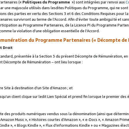
artenaires («
Politiques du Programme
») sont intégrées par renvoi aux
C
r une majuscule utilisés dans lesdites Politiques du Programme, qui ne sont 
ations des parties en vertu des Sections 3 et 6 des Conditions Requises pour l
naires survivront au terme de l'Accord. Afin d’éviter toute ambiguïté et sans l
rticipation au Programme Partenaires, de la Licence PI du Programme Partenai
mme la violation d’une obligation essentielle de l'Accord.
munération du Programme Partenaires (« Décompte de 
t Droit
ndard, présentée à la Section 3 du présent Décompte de Rémunération, en r
ent Décompte de Rémunération – ont lieu lorsque :
tre Site à destination d'un Site d'Amazon ; et
u'un client clique sur ledit Lien Spécial et prend fin lorsque le premier des
 des produits numériques vendus sous la dénomination (ainsi que déterminé 
 Amazon Music », « Histoires courtes d’Amazon », « e-Docs », « Amazon Prim
 Kindle », « Blogs Kindle », « Flux d’informations Kindle » ou « Magazines éle