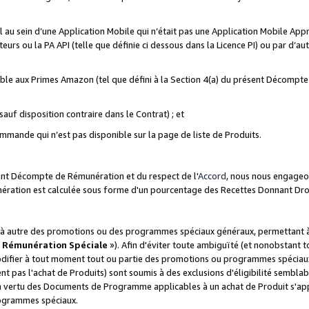
ial au sein d’une Application Mobile qui n’était pas une Application Mobile Ap
eurs ou la PA API (telle que définie ci dessous dans la Licence PI) ou par d’au
igible aux Primes Amazon (tel que défini à la Section 4(a) du présent Décomp
auf disposition contraire dans le Contrat) ; et
ommande qui n’est pas disponible sur la page de liste de Produits.
sent Décompte de Rémunération et du respect de l'
Accord
, nous nous engageo
nération est calculée sous forme d'un pourcentage des Recettes Donnant Dro
 autre des promotions ou des programmes spéciaux généraux, permettant à t
«
Rémunération Spéciale
»). Afin d'éviter toute ambiguïté (et nonobstant t
difier à tout moment tout ou partie des promotions ou programmes spéciaux.
 pas l'achat de Produits) sont soumis à des exclusions d'éligibilité semblabl
n vertu des Documents de Programme applicables à un achat de Produit s'app
rogrammes spéciaux.