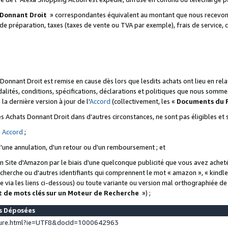
 Donnant Droit
» correspondantes équivalent au montant que nous recevons
 de préparation, taxes (taxes de vente ou TVA par exemple), frais de service, c
s Donnant Droit est remise en cause dès lors que lesdits achats ont lieu en r
lités, conditions, spécifications, déclarations et politiques que nous somme
a dernière version à jour de l'
Accord
(collectivement, les «
Documents du
 des Achats Donnant Droit dans d'autres circonstances, ne sont pas éligibles e
e
Accord
;
d'une annulation, d'un retour ou d'un remboursement ; et
 un Site d'Amazon par le biais d'une quelconque publicité que vous avez acheté
cherche ou d'autres identifiants qui comprennent le mot « amazon », « kindl
 via les liens ci-dessous) ou toute variante ou version mal orthographiée d
t de mots clés sur un Moteur de Recherche
») ;
es Déposées
ture.html?ie=UTF8&docId=1000642963