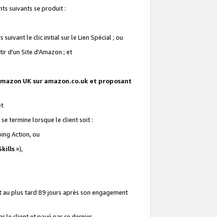
ts suivants se produit :
vant le clic initial sur le Lien Spécial ; ou
ir d'un Site d'Amazon ; et
te Amazon UK sur amazon.co.uk et proposant
et
e termine lorsque le client soit :
ping Action, ou
kills
»),
it au plus tard 89 jours après son engagement
 le client et payé par ce dernier.