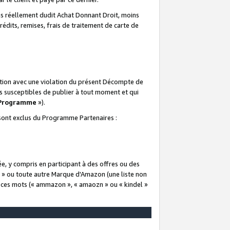
 réellement dudit Achat Donnant Droit, moins
rédits, remises, frais de traitement de carte de
elation avec une violation du présent Décompte de
s susceptibles de publier à tout moment et qui
 Programme
»).
t sont exclus du Programme Partenaires :
e, y compris en participant à des offres ou des
e » ou toute autre Marque d'Amazon (une liste non
e ces mots (« ammazon », « amaozn » ou « kindel »