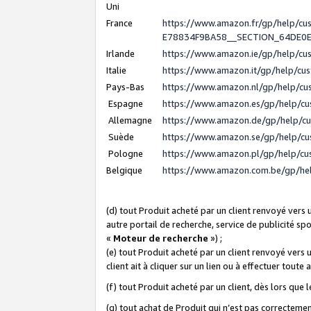
Uni
France
https://www.amazon.fr/gp/help/c
E78834F9BA58__SECTION_64DE0
Irlande
https://www.amazon.ie/gp/help/c
Italie
https://www.amazon.it/gp/help/cu
Pays-Bas
https://www.amazon.nl/gp/help/c
Espagne
https://www.amazon.es/gp/help/c
Allemagne
https://www.amazon.de/gp/help/c
Suède
https://www.amazon.se/gp/help/c
Pologne
https://www.amazon.pl/gp/help/c
Belgique
https://www.amazon.com.be/gp/h
(d) tout Produit acheté par un client renvoyé vers
autre portail de recherche, service de publicité sp
«
Moteur de recherche
») ;
(e) tout Produit acheté par un client renvoyé vers 
client ait à cliquer sur un lien ou à effectuer toute 
(f) tout Produit acheté par un client, dès lors que
(g) tout achat de Produit qui n’est pas correctemen