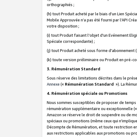
orthographiés ;
(h) tout Produit acheté par le biais d’un Lien Spéc
Mobile Approuvée n’a pas été fourni par l’API Créat
votre disposition ;
(i) tout Produit faisant l'objet d'un Evénement El
Spéciale correspondante) ;
(j) tout Produit acheté sous forme d'abonnement (s
(k) toute version préliminaire ou Produit en pré-c
3. Rémunération Standard
Sous réserve des limitations décrites dans le pré
Annexe
(«
Rémunération Standard
»). La Rému
4. Rémunération spéciale ou Promotions
Nous sommes susceptibles de proposer de temps à
rémunération supplémentaire ou exceptionnelle (
Amazon se réserve le droit de suspendre ou de mo
spéciaux ou promotions (même ceux qui n'impliquent
Décompte de Rémunération, et toute restriction e
aux restrictions applicables aux promotions ou p