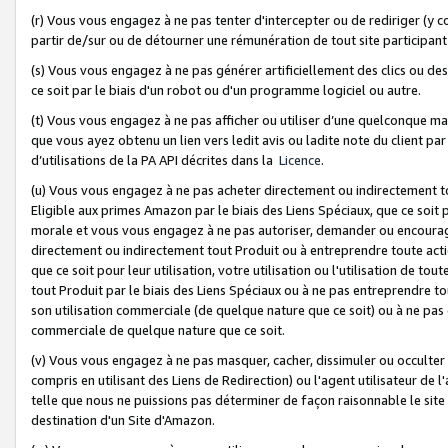
(r) Vous vous engagez à ne pas tenter d'intercepter ou de rediriger (y comp
partir de/sur ou de détourner une rémunération de tout site participa
(s) Vous vous engagez à ne pas générer artificiellement des clics ou de
ce soit par le biais d'un robot ou d'un programme logiciel ou autre.
(t) Vous vous engagez à ne pas afficher ou utiliser d’une quelconque man
que vous ayez obtenu un lien vers ledit avis ou ladite note du client par
d’utilisations de la PA API décrites dans la
Licence
.
(u) Vous vous engagez à ne pas acheter directement ou indirectement t
Eligible aux primes Amazon par le biais des Liens Spéciaux, que ce soit 
morale et vous vous engagez à ne pas autoriser, demander ou encourager
directement ou indirectement tout Produit ou à entreprendre toute acti
que ce soit pour leur utilisation, votre utilisation ou l'utilisation de
tout Produit par le biais des Liens Spéciaux ou à ne pas entreprendre t
son utilisation commerciale (de quelque nature que ce soit) ou à ne pas o
commerciale de quelque nature que ce soit.
(v) Vous vous engagez à ne pas masquer, cacher, dissimuler ou occulter 
compris en utilisant des Liens de Redirection) ou l'agent utilisateur de 
telle que nous ne puissions pas déterminer de façon raisonnable le site ou
destination d'un Site d'Amazon.