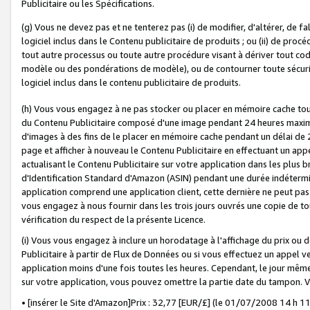
Publicitaire ou les Spécifications.
(g) Vous ne devez pas et ne tenterez pas (i) de modifier, d'altérer, de f
logiciel inclus dans le Contenu publicitaire de produits ; ou (ii) de proc
tout autre processus ou toute autre procédure visant à dériver tout c
modèle ou des pondérations de modèle), ou de contourner toute sécurité a
logiciel inclus dans le contenu publicitaire de produits.
(h) Vous vous engagez à ne pas stocker ou placer en mémoire cache tou
du Contenu Publicitaire composé d'une image pendant 24 heures maxim
d'images à des fins de le placer en mémoire cache pendant un délai de
page et afficher à nouveau le Contenu Publicitaire en effectuant un app
actualisant le Contenu Publicitaire sur votre application dans les plus 
d'Identification Standard d'Amazon (ASIN) pendant une durée indéterminé
application comprend une application client, cette dernière ne peut pa
vous engagez à nous fournir dans les trois jours ouvrés une copie de tou
vérification du respect de la présente Licence.
(i) Vous vous engagez à inclure un horodatage à l'affichage du prix ou 
Publicitaire à partir de Flux de Données ou si vous effectuez un appel ve
application moins d'une fois toutes les heures. Cependant, le jour même
sur votre application, vous pouvez omettre la partie date du tampon.
• [insérer le Site d'Amazon]Prix : 32,77 [EUR/£] (le 01/07/2008 14 h 11 