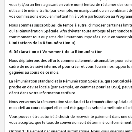
vous (et/ou un tiers agissant en votre nom) tentez de réclamer des c
utilisant le même trafic (par exemple, en manipulant ou en combinant 
vos commissions et/ou en mettant fin à votre participation au Progra
Nous sommes susceptibles, de temps à autre, d'imposer certaines limit
ou la Rémunération Spéciale. Afin d'éviter toute ambiguïté (et nonobst
tout moment tout ou partie des limitations imposées. Pour en savoir plus
Limitations de la Rémunération
»).
6. Déclaration et Versement de la Rémunération
Nous déploierons des efforts commercialement raisonnables pour suivr
cadre de notre suivi interne, et pour créer et vous fournir nos rapport
gagnées au cours de ce mois.
La rémunération standard et la Rémunération Spéciale, qui sont calcul
proche en devise locale (par exemple, en centimes pour les USD), peuve
décrit dans votre information tarifaire.
Nous verserons la rémunération standard et la rémunération spéciale da
mois civil au cours duquel elles ont été gagnées selon la méthode décr
Vous pouvez être autorisé à choisir de recevoir le paiement dans une dev
vous acceptez que le taux de conversion soit déterminé conformément
Option 1 : Paiement par virement automatique.
Nous vous virerons aut