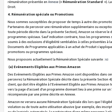
rémunération présentée en
Annexe
(«
Rémunération Standard
»). L
Droit.
4. Rémunération spéciale ou Promotions
Nous sommes susceptibles de proposer de temps à autre des promotion
Partenaires de percevoir une rémunération supplémentaire ou exceptio
toute période décrite dans la présente Section), Amazon se réserve le
programmes spéciaux. Sauf indication contraire, tous les programmes s
soumis à des exclusions d'éligibilité semblables à celles présentées à 
Documents de Programme applicables à un achat de Produit s'appliquera
promotions ou programmes spéciaux.
Nous proposons actuellement la Rémunération Spéciale suivante :
ici
(a) Evénements Eligibles aux Primes Amazon
Des Evénements Eligibles aux Primes Amazon sont disponibles dans cer
percevrez la Rémunération Spéciale décrite dans la présente Section 4(
client, qui doit être éligible à l'Evénement Eligible aux Primes Amazon te
vers la page d'accueil d'un programme donnant lieu à une prime sur un Si
récompensée par une prime décrite en Annexe.
Amazon ne versera aucune Rémunération Spéciale dès lors que l'éligibi
violation ou de toute autre utilisation abusive (par exemple, des inscrip
ou de logiciels automatisés, la participation d'une même personne à p