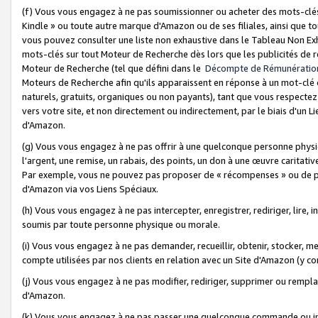
(f) Vous vous engagez à ne pas soumissionner ou acheter des mots-clés,
Kindle » ou toute autre marque d'Amazon ou de ses filiales, ainsi que t
vous pouvez consulter une liste non exhaustive dans le Tableau Non Ex
mots-clés sur tout Moteur de Recherche dès lors que les publicités de 
Moteur de Recherche (tel que défini dans le
Décompte de Rémunératio
Moteurs de Recherche afin qu'ils apparaissent en réponse à un mot-clé o
naturels, gratuits, organiques ou non payants), tant que vous respectez 
vers votre site, et non directement ou indirectement, par le biais d'un Li
d'Amazon.
(g) Vous vous engagez à ne pas offrir à une quelconque personne physi
l'argent, une remise, un rabais, des points, un don à une œuvre caritativ
Par exemple, vous ne pouvez pas proposer de « récompenses » ou de p
d'Amazon via vos Liens Spéciaux.
(h) Vous vous engagez à ne pas intercepter, enregistrer, rediriger, lire
soumis par toute personne physique ou morale.
(i) Vous vous engagez à ne pas demander, recueillir, obtenir, stocker, 
compte utilisées par nos clients en relation avec un Site d'Amazon (y c
(j) Vous vous engagez à ne pas modifier, rediriger, supprimer ou rempla
d'Amazon.
(k) Vous vous engagez à ne pas passer une quelconque commande ou init