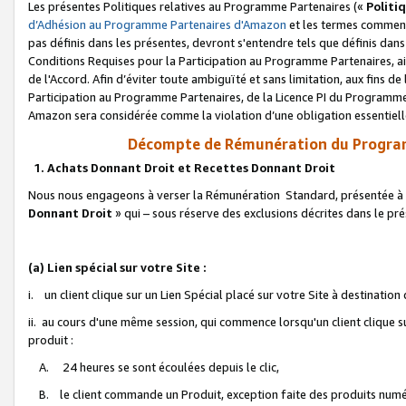
Les présentes Politiques relatives au Programme Partenaires («
Politi
d’Adhésion au Programme Partenaires d'Amazon
et les termes commenç
pas définis dans les présentes, devront s'entendre tels que définis dans 
Conditions Requises pour la Participation au Programme Partenaires, ai
de l'Accord. Afin d’éviter toute ambiguïté et sans limitation, aux fins de
Participation au Programme Partenaires, de la Licence PI du Programme 
Amazon sera considérée comme la violation d’une obligation essentielle
Décompte de Rémunération du Program
1. Achats Donnant Droit et Recettes Donnant Droit
Nous nous engageons à verser la Rémunération Standard, présentée à l
Donnant Droit
» qui – sous réserve des exclusions décrites dans le p
(a) Lien spécial sur votre Site :
i. un client clique sur un Lien Spécial placé sur votre Site à destination
ii. au cours d'une même session, qui commence lorsqu'un client clique s
produit :
A. 24 heures se sont écoulées depuis le clic,
B. le client commande un Produit, exception faite des produits numéri