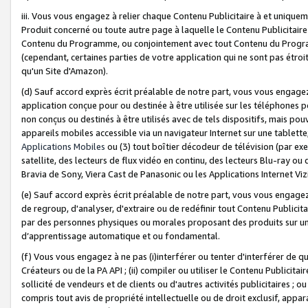
iii. Vous vous engagez à relier chaque Contenu Publicitaire à et uniqu
Produit concerné ou toute autre page à laquelle le Contenu Publicitaire
Contenu du Programme, ou conjointement avec tout Contenu du Programm
(cependant, certaines parties de votre application qui ne sont pas étroi
qu'un Site d'Amazon).
(d) Sauf accord exprès écrit préalable de notre part, vous vous engagez à
application conçue pour ou destinée à être utilisée sur les téléphones p
non conçus ou destinés à être utilisés avec de tels dispositifs, mais pouv
appareils mobiles accessible via un navigateur Internet sur une tablett
Applications Mobiles
ou (3) tout boîtier décodeur de télévision (par ex
satellite, des lecteurs de flux vidéo en continu, des lecteurs Blu-ray o
Bravia de Sony, Viera Cast de Panasonic ou les Applications Internet Viz
(e) Sauf accord exprès écrit préalable de notre part, vous vous engagez 
de regroup, d'analyser, d'extraire ou de redéfinir tout Contenu Publicitai
par des personnes physiques ou morales proposant des produits sur un
d’apprentissage automatique et ou fondamental.
(f) Vous vous engagez à ne pas (i)interférer ou tenter d'interférer de 
Créateurs ou de la PA API ; (ii) compiler ou utiliser le Contenu Publicita
sollicité de vendeurs et de clients ou d'autres activités publicitaires ; ou (
compris tout avis de propriété intellectuelle ou de droit exclusif, appar