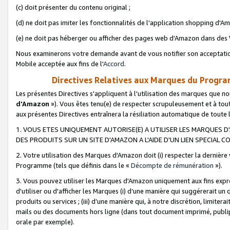
(c) doit présenter du contenu original ;
(d) ne doit pas imiter les fonctionnalités de l'application shopping d'Am
(e) ne doit pas héberger ou afficher des pages web d'Amazon dans de
Nous examinerons votre demande avant de vous notifier son acceptatio
Mobile acceptée aux fins de l'
Accord
.
Directives Relatives aux Marques du Progra
Les présentes Directives s'appliquent à l'utilisation des marques que
d'Amazon
»). Vous êtes tenu(e) de respecter scrupuleusement et à tou
aux présentes Directives entraînera la résiliation automatique de toute
1. VOUS ETES UNIQUEMENT AUTORISE(E) A UTILISER LES MARQUES D'
DES PRODUITS SUR UN SITE D'AMAZON A L'AIDE D'UN LIEN SPECIAL 
2. Votre utilisation des Marques d'Amazon doit (i) respecter la dernière
Programme (tels que définis dans le «
Décompte de rémunération
»).
3. Vous pouvez utiliser les Marques d'Amazon uniquement aux fins expr
d'utiliser ou d'afficher les Marques (i) d’une manière qui suggérerait un
produits ou services ; (iii) d’une manière qui, à notre discrétion, limit
mails ou des documents hors ligne (dans tout document imprimé, publip
orale par exemple).