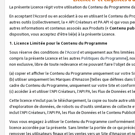
La présente Licence régit votre utilisation du Contenu du Programme d
En acceptant l'Accord ou en accédant à ou en utilisant le Contenu du P
autres outils (collectivement, la «
API Créateurs et PA API
») qui vous pe
autres informations et contenus associés aux Produits («
Contenu publ
disposition, vous acceptez d'être lié(e) à la présente Licence.
1. Licence Limitée pour le Contenu du Programme
Sous réserve des conditions de
l'Accord
et uniquement aux fins limitées
compris la présente Licence et les autres
Politiques du Programme
], n
non exclusive, libre de toute redevance et ne pouvant faire l'objet de so
(a) copier et afficher le Contenu du Programme uniquement sur votre Si
(b) utiliser uniquement les Marques d'Amazon [telles que définies dans 
cadre du Contenu du Programme, uniquement sur votre Site et confo
(c) accéder à et utiliser l’API Créateurs, l’API PA, les Flux de Données e
Cette licence n'inclut pas le téléchargement, la copie ou toute autre util
d’exploration de données, de robots ou d’outils similaires de collecte
inclut l’API Créateurs, l’API PA, les Flux de Données et le Contenu Publici
Vous vous engagez à utiliser le Contenu du Programme conformément a
licence accordée par la présente. Sans limiter la portée de ce qui pré
renvoyer les utilisateurs finaux et les ventes vers un Site d'Amazon et