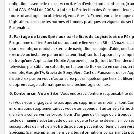
obligation essentielle de cet Accord. Afin d’éviter toute confusion, (i) a
la loi CAN-SPAM de 2003, la Loi sur la Protection des Consommateurs s
toute loi analogue ou ultérieure), vous êtes l’« Expéditeur » de chaque 
législation, ainsi que les normes et bonnes pratiques en vigueur du s
Partenaires.
5. Partage de Liens Spéciaux par le Biais de Logiciels et de Pér
Programme ou Lien Spécial ou tout autre lien vers un Site d'Amazon, au su
(par exemple, un module externe de navigation, un objet d'aide, une ba
exécutée ou installée par un utilisateur final) sur tout appareil, y comp
(autre qu'une Application Mobile Approuvée); ou (b) tout boîtier-décod
télévision par câble ou satellite, un lecteur de flux vidéo en continu, un
exemple, GoogleTV, Bravia de Sony, Viera Cast de Panasonic ou les Appli
n’utiliserez pas ou vous n’autoriserez pas un quelconque tiers à utili
d'apprentissage automatique ou une technologie connexe.
6. Contenu sur Votre Site.
Vous endossez l'entière responsabilité du
(a) Vous vous engagez à ne pas ajouter, supprimer ou modifier tout Co
informations supplémentaires ; vous êtes cependant autorisé(e) à modi
manière à conserver les proportions d’origine de l’image ou à tronquer
texte de manière substantielle ou sans que le texte ne devienne incorr
susceptibles de mettre à votre disposition peuvent contenir un lien ver
Spéciaux (par exemple, les liens vers les informations concernant la poli