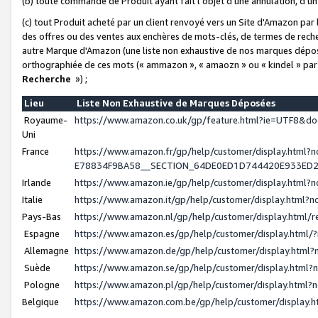
(b) toute commande de Produit ayant fait l'objet d'une annulation, d'u
(c) tout Produit acheté par un client renvoyé vers un Site d'Amazon par
des offres ou des ventes aux enchères de mots-clés, de termes de reche
autre Marque d'Amazon (une liste non exhaustive de nos marques déposée
orthographiée de ces mots (« ammazon », « amaozn » ou « kindel » par
Recherche
») ;
Lieu
Liste Non Exhaustive de Marques Déposées
Royaume-
https://www.amazon.co.uk/gp/feature.html?ie=UTF8&
Uni
France
https://www.amazon.fr/gp/help/customer/display.ht
E78834F9BA58__SECTION_64DE0ED1D744420E933ED
Irlande
https://www.amazon.ie/gp/help/customer/display.htm
Italie
https://www.amazon.it/gp/help/customer/display.html
Pays-Bas
https://www.amazon.nl/gp/help/customer/display.html
Espagne
https://www.amazon.es/gp/help/customer/display.html
Allemagne
https://www.amazon.de/gp/help/customer/display.htm
Suède
https://www.amazon.se/gp/help/customer/display.htm
Pologne
https://www.amazon.pl/gp/help/customer/display.html
Belgique
https://www.amazon.com.be/gp/help/customer/displa