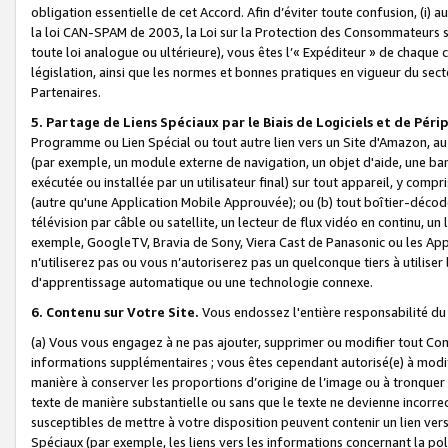
obligation essentielle de cet Accord. Afin d’éviter toute confusion, (i) a
la loi CAN-SPAM de 2003, la Loi sur la Protection des Consommateurs s
toute loi analogue ou ultérieure), vous êtes l’« Expéditeur » de chaque 
législation, ainsi que les normes et bonnes pratiques en vigueur du s
Partenaires.
5. Partage de Liens Spéciaux par le Biais de Logiciels et de Pér
Programme ou Lien Spécial ou tout autre lien vers un Site d'Amazon, au su
(par exemple, un module externe de navigation, un objet d'aide, une ba
exécutée ou installée par un utilisateur final) sur tout appareil, y comp
(autre qu'une Application Mobile Approuvée); ou (b) tout boîtier-décod
télévision par câble ou satellite, un lecteur de flux vidéo en continu, un
exemple, GoogleTV, Bravia de Sony, Viera Cast de Panasonic ou les Appli
n’utiliserez pas ou vous n’autoriserez pas un quelconque tiers à utili
d'apprentissage automatique ou une technologie connexe.
6. Contenu sur Votre Site.
Vous endossez l'entière responsabilité du
(a) Vous vous engagez à ne pas ajouter, supprimer ou modifier tout Co
informations supplémentaires ; vous êtes cependant autorisé(e) à modi
manière à conserver les proportions d’origine de l’image ou à tronquer
texte de manière substantielle ou sans que le texte ne devienne incorr
susceptibles de mettre à votre disposition peuvent contenir un lien ver
Spéciaux (par exemple, les liens vers les informations concernant la poli