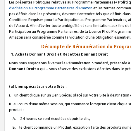
Les présentes Politiques relatives au Programme Partenaires («
Politi
d’Adhésion au Programme Partenaires d'Amazon
et les termes commenç
pas définis dans les présentes, devront s'entendre tels que définis dans 
Conditions Requises pour la Participation au Programme Partenaires, ai
de l'Accord. Afin d’éviter toute ambiguïté et sans limitation, aux fins de
Participation au Programme Partenaires, de la Licence PI du Programme 
Amazon sera considérée comme la violation d’une obligation essentielle
Décompte de Rémunération du Program
1. Achats Donnant Droit et Recettes Donnant Droit
Nous nous engageons à verser la Rémunération Standard, présentée à l
Donnant Droit
» qui – sous réserve des exclusions décrites dans le p
(a) Lien spécial sur votre Site :
i. un client clique sur un Lien Spécial placé sur votre Site à destination
ii. au cours d'une même session, qui commence lorsqu'un client clique s
produit :
A. 24 heures se sont écoulées depuis le clic,
B. le client commande un Produit, exception faite des produits numéri