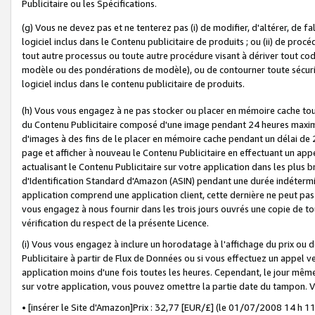
Publicitaire ou les Spécifications.
(g) Vous ne devez pas et ne tenterez pas (i) de modifier, d'altérer, de f
logiciel inclus dans le Contenu publicitaire de produits ; ou (ii) de proc
tout autre processus ou toute autre procédure visant à dériver tout c
modèle ou des pondérations de modèle), ou de contourner toute sécurité a
logiciel inclus dans le contenu publicitaire de produits.
(h) Vous vous engagez à ne pas stocker ou placer en mémoire cache tou
du Contenu Publicitaire composé d'une image pendant 24 heures maxim
d'images à des fins de le placer en mémoire cache pendant un délai de
page et afficher à nouveau le Contenu Publicitaire en effectuant un app
actualisant le Contenu Publicitaire sur votre application dans les plus 
d'Identification Standard d'Amazon (ASIN) pendant une durée indéterminé
application comprend une application client, cette dernière ne peut pa
vous engagez à nous fournir dans les trois jours ouvrés une copie de tou
vérification du respect de la présente Licence.
(i) Vous vous engagez à inclure un horodatage à l'affichage du prix ou 
Publicitaire à partir de Flux de Données ou si vous effectuez un appel ve
application moins d'une fois toutes les heures. Cependant, le jour même
sur votre application, vous pouvez omettre la partie date du tampon.
• [insérer le Site d'Amazon]Prix : 32,77 [EUR/£] (le 01/07/2008 14 h 11 