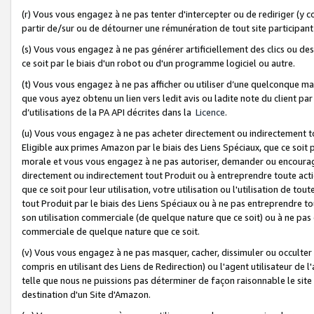
(r) Vous vous engagez à ne pas tenter d'intercepter ou de rediriger (y comp
partir de/sur ou de détourner une rémunération de tout site participa
(s) Vous vous engagez à ne pas générer artificiellement des clics ou de
ce soit par le biais d'un robot ou d'un programme logiciel ou autre.
(t) Vous vous engagez à ne pas afficher ou utiliser d’une quelconque man
que vous ayez obtenu un lien vers ledit avis ou ladite note du client par
d’utilisations de la PA API décrites dans la
Licence
.
(u) Vous vous engagez à ne pas acheter directement ou indirectement t
Eligible aux primes Amazon par le biais des Liens Spéciaux, que ce soit 
morale et vous vous engagez à ne pas autoriser, demander ou encourager
directement ou indirectement tout Produit ou à entreprendre toute acti
que ce soit pour leur utilisation, votre utilisation ou l'utilisation de
tout Produit par le biais des Liens Spéciaux ou à ne pas entreprendre t
son utilisation commerciale (de quelque nature que ce soit) ou à ne pas o
commerciale de quelque nature que ce soit.
(v) Vous vous engagez à ne pas masquer, cacher, dissimuler ou occulter 
compris en utilisant des Liens de Redirection) ou l'agent utilisateur de 
telle que nous ne puissions pas déterminer de façon raisonnable le site ou
destination d'un Site d'Amazon.