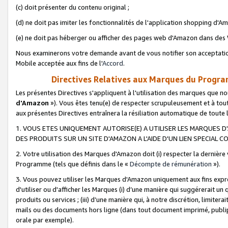
(c) doit présenter du contenu original ;
(d) ne doit pas imiter les fonctionnalités de l'application shopping d'Am
(e) ne doit pas héberger ou afficher des pages web d'Amazon dans de
Nous examinerons votre demande avant de vous notifier son acceptatio
Mobile acceptée aux fins de l'
Accord
.
Directives Relatives aux Marques du Progra
Les présentes Directives s'appliquent à l'utilisation des marques que
d'Amazon
»). Vous êtes tenu(e) de respecter scrupuleusement et à tou
aux présentes Directives entraînera la résiliation automatique de toute
1. VOUS ETES UNIQUEMENT AUTORISE(E) A UTILISER LES MARQUES D'
DES PRODUITS SUR UN SITE D'AMAZON A L'AIDE D'UN LIEN SPECIAL 
2. Votre utilisation des Marques d'Amazon doit (i) respecter la dernière
Programme (tels que définis dans le «
Décompte de rémunération
»).
3. Vous pouvez utiliser les Marques d'Amazon uniquement aux fins expr
d'utiliser ou d'afficher les Marques (i) d’une manière qui suggérerait un
produits ou services ; (iii) d’une manière qui, à notre discrétion, limit
mails ou des documents hors ligne (dans tout document imprimé, publip
orale par exemple).