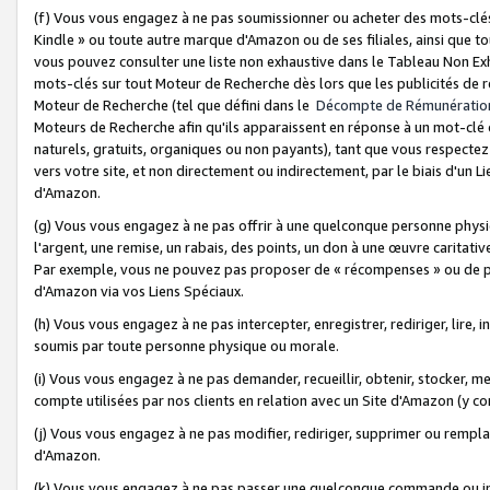
(f) Vous vous engagez à ne pas soumissionner ou acheter des mots-clés,
Kindle » ou toute autre marque d'Amazon ou de ses filiales, ainsi que t
vous pouvez consulter une liste non exhaustive dans le Tableau Non Ex
mots-clés sur tout Moteur de Recherche dès lors que les publicités de 
Moteur de Recherche (tel que défini dans le
Décompte de Rémunératio
Moteurs de Recherche afin qu'ils apparaissent en réponse à un mot-clé o
naturels, gratuits, organiques ou non payants), tant que vous respectez 
vers votre site, et non directement ou indirectement, par le biais d'un Li
d'Amazon.
(g) Vous vous engagez à ne pas offrir à une quelconque personne physi
l'argent, une remise, un rabais, des points, un don à une œuvre caritativ
Par exemple, vous ne pouvez pas proposer de « récompenses » ou de p
d'Amazon via vos Liens Spéciaux.
(h) Vous vous engagez à ne pas intercepter, enregistrer, rediriger, lire
soumis par toute personne physique ou morale.
(i) Vous vous engagez à ne pas demander, recueillir, obtenir, stocker, 
compte utilisées par nos clients en relation avec un Site d'Amazon (y c
(j) Vous vous engagez à ne pas modifier, rediriger, supprimer ou rempla
d'Amazon.
(k) Vous vous engagez à ne pas passer une quelconque commande ou init