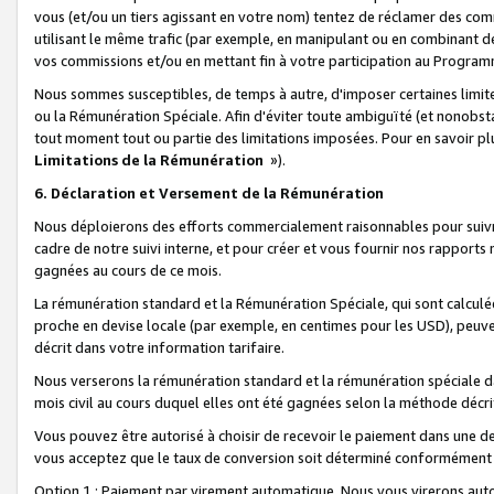
vous (et/ou un tiers agissant en votre nom) tentez de réclamer des c
utilisant le même trafic (par exemple, en manipulant ou en combinant 
vos commissions et/ou en mettant fin à votre participation au Progra
Nous sommes susceptibles, de temps à autre, d'imposer certaines limit
ou la Rémunération Spéciale. Afin d'éviter toute ambiguïté (et nonobst
tout moment tout ou partie des limitations imposées. Pour en savoir plus
Limitations de la Rémunération
»).
6. Déclaration et Versement de la Rémunération
Nous déploierons des efforts commercialement raisonnables pour suivr
cadre de notre suivi interne, et pour créer et vous fournir nos rapport
gagnées au cours de ce mois.
La rémunération standard et la Rémunération Spéciale, qui sont calcul
proche en devise locale (par exemple, en centimes pour les USD), peuve
décrit dans votre information tarifaire.
Nous verserons la rémunération standard et la rémunération spéciale da
mois civil au cours duquel elles ont été gagnées selon la méthode décr
Vous pouvez être autorisé à choisir de recevoir le paiement dans une dev
vous acceptez que le taux de conversion soit déterminé conformément
Option 1 : Paiement par virement automatique.
Nous vous virerons aut