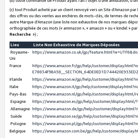
(b) toute commande de Produit ayant fait l'objet d'une annulation, d'u
(c) tout Produit acheté par un client renvoyé vers un Site d'Amazon par
des offres ou des ventes aux enchères de mots-clés, de termes de reche
autre Marque d'Amazon (une liste non exhaustive de nos marques déposée
orthographiée de ces mots (« ammazon », « amaozn » ou « kindel » par
Recherche
») ;
Lieu
Liste Non Exhaustive de Marques Déposées
Royaume-
https://www.amazon.co.uk/gp/feature.html?ie=UTF8&
Uni
France
https://www.amazon.fr/gp/help/customer/display.ht
E78834F9BA58__SECTION_64DE0ED1D744420E933ED
Irlande
https://www.amazon.ie/gp/help/customer/display.htm
Italie
https://www.amazon.it/gp/help/customer/display.html
Pays-Bas
https://www.amazon.nl/gp/help/customer/display.html
Espagne
https://www.amazon.es/gp/help/customer/display.html
Allemagne
https://www.amazon.de/gp/help/customer/display.htm
Suède
https://www.amazon.se/gp/help/customer/display.htm
Pologne
https://www.amazon.pl/gp/help/customer/display.html
Belgique
https://www.amazon.com.be/gp/help/customer/displa