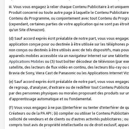
iii. Vous vous engagez à relier chaque Contenu Publicitaire à et uniqu
Produit concerné ou toute autre page à laquelle le Contenu Publicitaire
Contenu du Programme, ou conjointement avec tout Contenu du Programm
(cependant, certaines parties de votre application qui ne sont pas étroi
qu'un Site d'Amazon).
(d) Sauf accord exprès écrit préalable de notre part, vous vous engagez à
application conçue pour ou destinée à être utilisée sur les téléphones p
non conçus ou destinés à être utilisés avec de tels dispositifs, mais pouv
appareils mobiles accessible via un navigateur Internet sur une tablett
Applications Mobiles
ou (3) tout boîtier décodeur de télévision (par ex
satellite, des lecteurs de flux vidéo en continu, des lecteurs Blu-ray o
Bravia de Sony, Viera Cast de Panasonic ou les Applications Internet Viz
(e) Sauf accord exprès écrit préalable de notre part, vous vous engagez 
de regroup, d'analyser, d'extraire ou de redéfinir tout Contenu Publicitai
par des personnes physiques ou morales proposant des produits sur un
d’apprentissage automatique et ou fondamental.
(f) Vous vous engagez à ne pas (i)interférer ou tenter d'interférer de 
Créateurs ou de la PA API ; (ii) compiler ou utiliser le Contenu Publicita
sollicité de vendeurs et de clients ou d'autres activités publicitaires ; ou (
compris tout avis de propriété intellectuelle ou de droit exclusif, appar