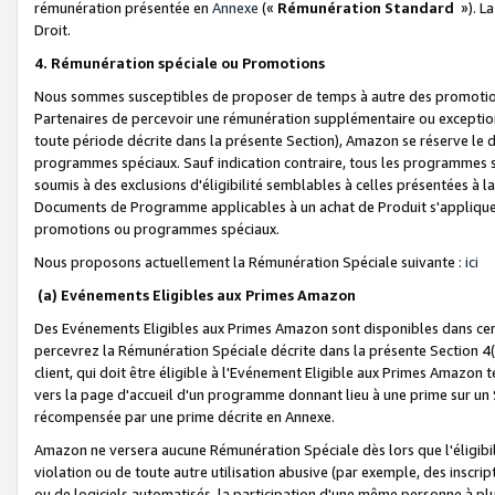
rémunération présentée en
Annexe
(«
Rémunération Standard
»). L
Droit.
4. Rémunération spéciale ou Promotions
Nous sommes susceptibles de proposer de temps à autre des promotion
Partenaires de percevoir une rémunération supplémentaire ou exceptio
toute période décrite dans la présente Section), Amazon se réserve le
programmes spéciaux. Sauf indication contraire, tous les programmes s
soumis à des exclusions d'éligibilité semblables à celles présentées à 
Documents de Programme applicables à un achat de Produit s'appliquera
promotions ou programmes spéciaux.
Nous proposons actuellement la Rémunération Spéciale suivante :
ici
(a) Evénements Eligibles aux Primes Amazon
Des Evénements Eligibles aux Primes Amazon sont disponibles dans cer
percevrez la Rémunération Spéciale décrite dans la présente Section 4(
client, qui doit être éligible à l'Evénement Eligible aux Primes Amazon te
vers la page d'accueil d'un programme donnant lieu à une prime sur un Si
récompensée par une prime décrite en Annexe.
Amazon ne versera aucune Rémunération Spéciale dès lors que l'éligibi
violation ou de toute autre utilisation abusive (par exemple, des inscrip
ou de logiciels automatisés, la participation d'une même personne à p