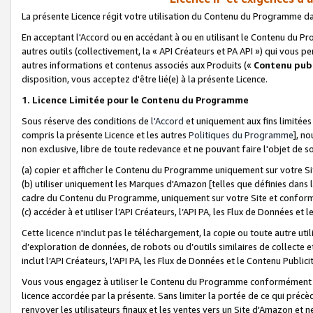
La présente Licence régit votre utilisation du Contenu du Programme d
En acceptant l'Accord ou en accédant à ou en utilisant le Contenu du P
autres outils (collectivement, la «
API Créateurs et PA API
») qui vous pe
autres informations et contenus associés aux Produits («
Contenu publ
disposition, vous acceptez d'être lié(e) à la présente Licence.
1. Licence Limitée pour le Contenu du Programme
Sous réserve des conditions de
l'Accord
et uniquement aux fins limitées
compris la présente Licence et les autres
Politiques du Programme
], n
non exclusive, libre de toute redevance et ne pouvant faire l'objet de so
(a) copier et afficher le Contenu du Programme uniquement sur votre Si
(b) utiliser uniquement les Marques d'Amazon [telles que définies dans 
cadre du Contenu du Programme, uniquement sur votre Site et confo
(c) accéder à et utiliser l’API Créateurs, l’API PA, les Flux de Données e
Cette licence n'inclut pas le téléchargement, la copie ou toute autre util
d’exploration de données, de robots ou d’outils similaires de collecte
inclut l’API Créateurs, l’API PA, les Flux de Données et le Contenu Publici
Vous vous engagez à utiliser le Contenu du Programme conformément a
licence accordée par la présente. Sans limiter la portée de ce qui pré
renvoyer les utilisateurs finaux et les ventes vers un Site d'Amazon et