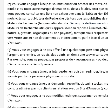
(f) Vous vous engagez à ne pas soumissionner ou acheter des mots-clés,
Kindle » ou toute autre marque d'Amazon ou de ses filiales, ainsi que t
vous pouvez consulter une liste non exhaustive dans le Tableau Non Ex
mots-clés sur tout Moteur de Recherche dès lors que les publicités de 
Moteur de Recherche (tel que défini dans le
Décompte de Rémunératio
Moteurs de Recherche afin qu'ils apparaissent en réponse à un mot-clé o
naturels, gratuits, organiques ou non payants), tant que vous respectez 
vers votre site, et non directement ou indirectement, par le biais d'un Li
d'Amazon.
(g) Vous vous engagez à ne pas offrir à une quelconque personne physi
l'argent, une remise, un rabais, des points, un don à une œuvre caritativ
Par exemple, vous ne pouvez pas proposer de « récompenses » ou de p
d'Amazon via vos Liens Spéciaux.
(h) Vous vous engagez à ne pas intercepter, enregistrer, rediriger, lire
soumis par toute personne physique ou morale.
(i) Vous vous engagez à ne pas demander, recueillir, obtenir, stocker, 
compte utilisées par nos clients en relation avec un Site d'Amazon (y c
(j) Vous vous engagez à ne pas modifier, rediriger, supprimer ou rempla
d'Amazon.
(k) Vous vous engagez à ne pas passer une quelconque commande ou init