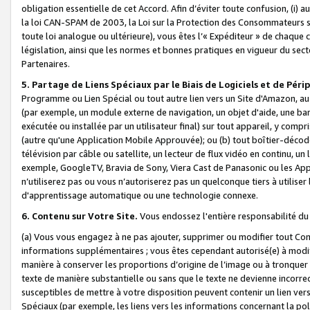
obligation essentielle de cet Accord. Afin d’éviter toute confusion, (i) a
la loi CAN-SPAM de 2003, la Loi sur la Protection des Consommateurs s
toute loi analogue ou ultérieure), vous êtes l’« Expéditeur » de chaque 
législation, ainsi que les normes et bonnes pratiques en vigueur du s
Partenaires.
5. Partage de Liens Spéciaux par le Biais de Logiciels et de Pér
Programme ou Lien Spécial ou tout autre lien vers un Site d'Amazon, au su
(par exemple, un module externe de navigation, un objet d'aide, une ba
exécutée ou installée par un utilisateur final) sur tout appareil, y comp
(autre qu'une Application Mobile Approuvée); ou (b) tout boîtier-décod
télévision par câble ou satellite, un lecteur de flux vidéo en continu, un
exemple, GoogleTV, Bravia de Sony, Viera Cast de Panasonic ou les Appli
n’utiliserez pas ou vous n’autoriserez pas un quelconque tiers à utili
d'apprentissage automatique ou une technologie connexe.
6. Contenu sur Votre Site.
Vous endossez l'entière responsabilité du
(a) Vous vous engagez à ne pas ajouter, supprimer ou modifier tout Co
informations supplémentaires ; vous êtes cependant autorisé(e) à modi
manière à conserver les proportions d’origine de l’image ou à tronquer
texte de manière substantielle ou sans que le texte ne devienne incorr
susceptibles de mettre à votre disposition peuvent contenir un lien ver
Spéciaux (par exemple, les liens vers les informations concernant la poli