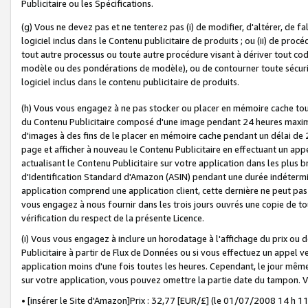
Publicitaire ou les Spécifications.
(g) Vous ne devez pas et ne tenterez pas (i) de modifier, d'altérer, de f
logiciel inclus dans le Contenu publicitaire de produits ; ou (ii) de proc
tout autre processus ou toute autre procédure visant à dériver tout c
modèle ou des pondérations de modèle), ou de contourner toute sécurité a
logiciel inclus dans le contenu publicitaire de produits.
(h) Vous vous engagez à ne pas stocker ou placer en mémoire cache tou
du Contenu Publicitaire composé d'une image pendant 24 heures maxim
d'images à des fins de le placer en mémoire cache pendant un délai de
page et afficher à nouveau le Contenu Publicitaire en effectuant un app
actualisant le Contenu Publicitaire sur votre application dans les plus 
d'Identification Standard d'Amazon (ASIN) pendant une durée indéterminé
application comprend une application client, cette dernière ne peut pa
vous engagez à nous fournir dans les trois jours ouvrés une copie de tou
vérification du respect de la présente Licence.
(i) Vous vous engagez à inclure un horodatage à l'affichage du prix ou 
Publicitaire à partir de Flux de Données ou si vous effectuez un appel ve
application moins d'une fois toutes les heures. Cependant, le jour même
sur votre application, vous pouvez omettre la partie date du tampon.
• [insérer le Site d'Amazon]Prix : 32,77 [EUR/£] (le 01/07/2008 14 h 11 