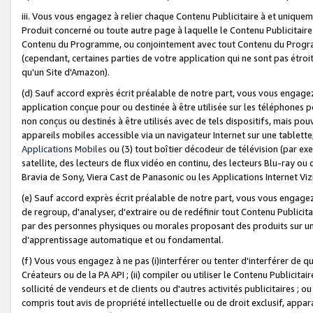
iii. Vous vous engagez à relier chaque Contenu Publicitaire à et uniqu
Produit concerné ou toute autre page à laquelle le Contenu Publicitaire
Contenu du Programme, ou conjointement avec tout Contenu du Programm
(cependant, certaines parties de votre application qui ne sont pas étroi
qu'un Site d'Amazon).
(d) Sauf accord exprès écrit préalable de notre part, vous vous engagez à
application conçue pour ou destinée à être utilisée sur les téléphones p
non conçus ou destinés à être utilisés avec de tels dispositifs, mais pouv
appareils mobiles accessible via un navigateur Internet sur une tablett
Applications Mobiles
ou (3) tout boîtier décodeur de télévision (par ex
satellite, des lecteurs de flux vidéo en continu, des lecteurs Blu-ray o
Bravia de Sony, Viera Cast de Panasonic ou les Applications Internet Viz
(e) Sauf accord exprès écrit préalable de notre part, vous vous engagez 
de regroup, d'analyser, d'extraire ou de redéfinir tout Contenu Publicitai
par des personnes physiques ou morales proposant des produits sur un
d’apprentissage automatique et ou fondamental.
(f) Vous vous engagez à ne pas (i)interférer ou tenter d'interférer de 
Créateurs ou de la PA API ; (ii) compiler ou utiliser le Contenu Publicita
sollicité de vendeurs et de clients ou d'autres activités publicitaires ; ou (
compris tout avis de propriété intellectuelle ou de droit exclusif, appar