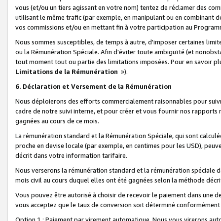
vous (et/ou un tiers agissant en votre nom) tentez de réclamer des c
utilisant le même trafic (par exemple, en manipulant ou en combinant 
vos commissions et/ou en mettant fin à votre participation au Progra
Nous sommes susceptibles, de temps à autre, d'imposer certaines limit
ou la Rémunération Spéciale. Afin d'éviter toute ambiguïté (et nonobst
tout moment tout ou partie des limitations imposées. Pour en savoir plus
Limitations de la Rémunération
»).
6. Déclaration et Versement de la Rémunération
Nous déploierons des efforts commercialement raisonnables pour suivr
cadre de notre suivi interne, et pour créer et vous fournir nos rapport
gagnées au cours de ce mois.
La rémunération standard et la Rémunération Spéciale, qui sont calcul
proche en devise locale (par exemple, en centimes pour les USD), peuve
décrit dans votre information tarifaire.
Nous verserons la rémunération standard et la rémunération spéciale da
mois civil au cours duquel elles ont été gagnées selon la méthode décr
Vous pouvez être autorisé à choisir de recevoir le paiement dans une dev
vous acceptez que le taux de conversion soit déterminé conformément
Option 1 : Paiement par virement automatique.
Nous vous virerons aut