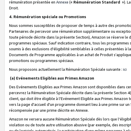
rémunération présentée en
Annexe
(«
Rémunération Standard
»). L
Droit.
4. Rémunération spéciale ou Promotions
Nous sommes susceptibles de proposer de temps à autre des promotion
Partenaires de percevoir une rémunération supplémentaire ou exceptio
toute période décrite dans la présente Section), Amazon se réserve le
programmes spéciaux. Sauf indication contraire, tous les programmes s
soumis à des exclusions d'éligibilité semblables à celles présentées à 
Documents de Programme applicables à un achat de Produit s'appliquera
promotions ou programmes spéciaux.
Nous proposons actuellement la Rémunération Spéciale suivante :
ici
(a) Evénements Eligibles aux Primes Amazon
Des Evénements Eligibles aux Primes Amazon sont disponibles dans cer
percevrez la Rémunération Spéciale décrite dans la présente Section 4(
client, qui doit être éligible à l'Evénement Eligible aux Primes Amazon te
vers la page d'accueil d'un programme donnant lieu à une prime sur un Si
récompensée par une prime décrite en Annexe.
Amazon ne versera aucune Rémunération Spéciale dès lors que l'éligibi
violation ou de toute autre utilisation abusive (par exemple, des inscrip
ou de logiciels automatisés, la participation d'une même personne à p