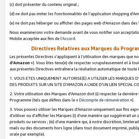
(c) doit présenter du contenu original ;
(d) ne doit pas imiter les fonctionnalités de l'application shopping d'Am
(e) ne doit pas héberger ou afficher des pages web d'Amazon dans de
Nous examinerons votre demande avant de vous notifier son acceptatio
Mobile acceptée aux fins de l'
Accord
.
Directives Relatives aux Marques du Progra
Les présentes Directives s'appliquent à l'utilisation des marques que
d'Amazon
»). Vous êtes tenu(e) de respecter scrupuleusement et à tou
aux présentes Directives entraînera la résiliation automatique de toute
1. VOUS ETES UNIQUEMENT AUTORISE(E) A UTILISER LES MARQUES D'
DES PRODUITS SUR UN SITE D'AMAZON A L'AIDE D'UN LIEN SPECIAL 
2. Votre utilisation des Marques d'Amazon doit (i) respecter la dernière
Programme (tels que définis dans le «
Décompte de rémunération
»).
3. Vous pouvez utiliser les Marques d'Amazon uniquement aux fins expr
d'utiliser ou d'afficher les Marques (i) d’une manière qui suggérerait un
produits ou services ; (iii) d’une manière qui, à notre discrétion, limit
mails ou des documents hors ligne (dans tout document imprimé, publip
orale par exemple).