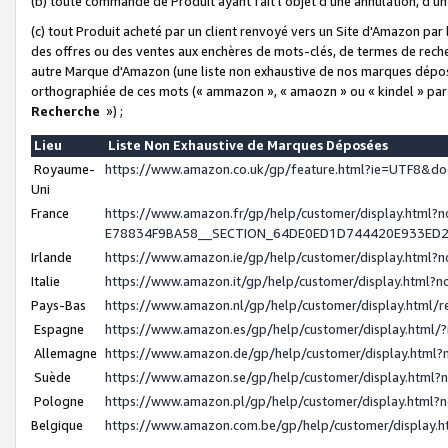
(b) toute commande de Produit ayant fait l'objet d'une annulation, d'u
(c) tout Produit acheté par un client renvoyé vers un Site d'Amazon par
des offres ou des ventes aux enchères de mots-clés, de termes de reche
autre Marque d'Amazon (une liste non exhaustive de nos marques déposée
orthographiée de ces mots (« ammazon », « amaozn » ou « kindel » par
Recherche
») ;
Lieu
Liste Non Exhaustive de Marques Déposées
Royaume-
https://www.amazon.co.uk/gp/feature.html?ie=UTF8&
Uni
France
https://www.amazon.fr/gp/help/customer/display.ht
E78834F9BA58__SECTION_64DE0ED1D744420E933ED
Irlande
https://www.amazon.ie/gp/help/customer/display.htm
Italie
https://www.amazon.it/gp/help/customer/display.html
Pays-Bas
https://www.amazon.nl/gp/help/customer/display.html
Espagne
https://www.amazon.es/gp/help/customer/display.html
Allemagne
https://www.amazon.de/gp/help/customer/display.htm
Suède
https://www.amazon.se/gp/help/customer/display.htm
Pologne
https://www.amazon.pl/gp/help/customer/display.html
Belgique
https://www.amazon.com.be/gp/help/customer/displa