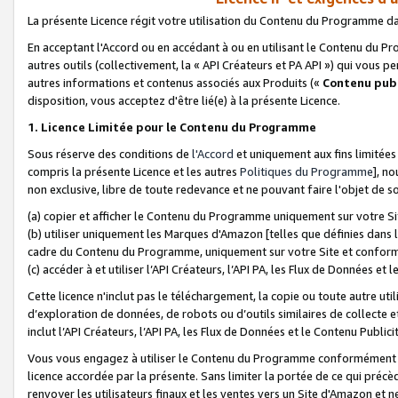
La présente Licence régit votre utilisation du Contenu du Programme d
En acceptant l'Accord ou en accédant à ou en utilisant le Contenu du P
autres outils (collectivement, la «
API Créateurs et PA API
») qui vous pe
autres informations et contenus associés aux Produits («
Contenu publ
disposition, vous acceptez d'être lié(e) à la présente Licence.
1. Licence Limitée pour le Contenu du Programme
Sous réserve des conditions de
l'Accord
et uniquement aux fins limitées
compris la présente Licence et les autres
Politiques du Programme
], n
non exclusive, libre de toute redevance et ne pouvant faire l'objet de so
(a) copier et afficher le Contenu du Programme uniquement sur votre Si
(b) utiliser uniquement les Marques d'Amazon [telles que définies dans 
cadre du Contenu du Programme, uniquement sur votre Site et confo
(c) accéder à et utiliser l’API Créateurs, l’API PA, les Flux de Données e
Cette licence n'inclut pas le téléchargement, la copie ou toute autre util
d’exploration de données, de robots ou d’outils similaires de collecte
inclut l’API Créateurs, l’API PA, les Flux de Données et le Contenu Publici
Vous vous engagez à utiliser le Contenu du Programme conformément a
licence accordée par la présente. Sans limiter la portée de ce qui pré
renvoyer les utilisateurs finaux et les ventes vers un Site d'Amazon et