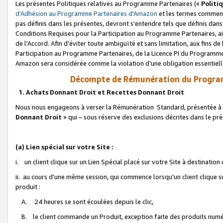
Les présentes Politiques relatives au Programme Partenaires («
Politi
d’Adhésion au Programme Partenaires d'Amazon
et les termes commenç
pas définis dans les présentes, devront s'entendre tels que définis dans 
Conditions Requises pour la Participation au Programme Partenaires, ai
de l'Accord. Afin d’éviter toute ambiguïté et sans limitation, aux fins de
Participation au Programme Partenaires, de la Licence PI du Programme 
Amazon sera considérée comme la violation d’une obligation essentielle
Décompte de Rémunération du Program
1. Achats Donnant Droit et Recettes Donnant Droit
Nous nous engageons à verser la Rémunération Standard, présentée à l
Donnant Droit
» qui – sous réserve des exclusions décrites dans le p
(a) Lien spécial sur votre Site :
i. un client clique sur un Lien Spécial placé sur votre Site à destination
ii. au cours d'une même session, qui commence lorsqu'un client clique s
produit :
A. 24 heures se sont écoulées depuis le clic,
B. le client commande un Produit, exception faite des produits numéri