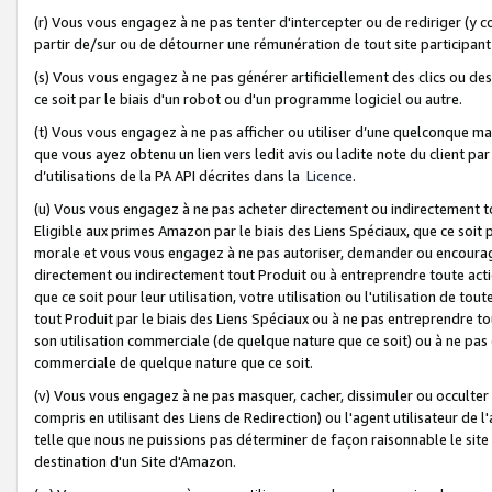
(r) Vous vous engagez à ne pas tenter d'intercepter ou de rediriger (y comp
partir de/sur ou de détourner une rémunération de tout site participa
(s) Vous vous engagez à ne pas générer artificiellement des clics ou de
ce soit par le biais d'un robot ou d'un programme logiciel ou autre.
(t) Vous vous engagez à ne pas afficher ou utiliser d’une quelconque man
que vous ayez obtenu un lien vers ledit avis ou ladite note du client par
d’utilisations de la PA API décrites dans la
Licence
.
(u) Vous vous engagez à ne pas acheter directement ou indirectement t
Eligible aux primes Amazon par le biais des Liens Spéciaux, que ce soit 
morale et vous vous engagez à ne pas autoriser, demander ou encourager
directement ou indirectement tout Produit ou à entreprendre toute acti
que ce soit pour leur utilisation, votre utilisation ou l'utilisation de
tout Produit par le biais des Liens Spéciaux ou à ne pas entreprendre t
son utilisation commerciale (de quelque nature que ce soit) ou à ne pas o
commerciale de quelque nature que ce soit.
(v) Vous vous engagez à ne pas masquer, cacher, dissimuler ou occulter 
compris en utilisant des Liens de Redirection) ou l'agent utilisateur de 
telle que nous ne puissions pas déterminer de façon raisonnable le site ou
destination d'un Site d'Amazon.