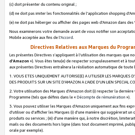
(c) doit présenter du contenu original ;
(d) ne doit pas imiter les fonctionnalités de l'application shopping d'Am
(e) ne doit pas héberger ou afficher des pages web d'Amazon dans de
Nous examinerons votre demande avant de vous notifier son acceptatio
Mobile acceptée aux fins de l'
Accord
.
Directives Relatives aux Marques du Progra
Les présentes Directives s'appliquent à l'utilisation des marques que
d'Amazon
»). Vous êtes tenu(e) de respecter scrupuleusement et à tou
aux présentes Directives entraînera la résiliation automatique de toute
1. VOUS ETES UNIQUEMENT AUTORISE(E) A UTILISER LES MARQUES D'
DES PRODUITS SUR UN SITE D'AMAZON A L'AIDE D'UN LIEN SPECIAL 
2. Votre utilisation des Marques d'Amazon doit (i) respecter la dernière
Programme (tels que définis dans le «
Décompte de rémunération
»).
3. Vous pouvez utiliser les Marques d'Amazon uniquement aux fins expr
d'utiliser ou d'afficher les Marques (i) d’une manière qui suggérerait un
produits ou services ; (iii) d’une manière qui, à notre discrétion, limit
mails ou des documents hors ligne (dans tout document imprimé, publip
orale par exemple).