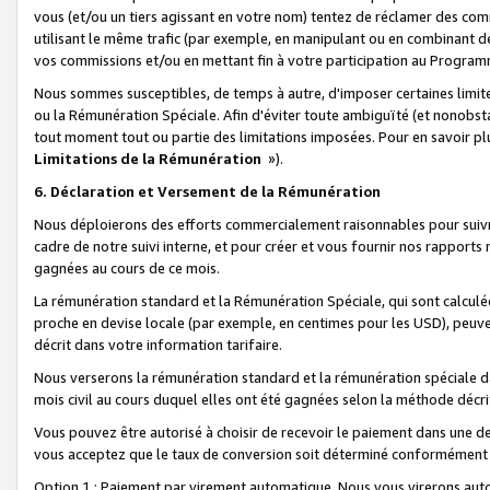
vous (et/ou un tiers agissant en votre nom) tentez de réclamer des c
utilisant le même trafic (par exemple, en manipulant ou en combinant 
vos commissions et/ou en mettant fin à votre participation au Progra
Nous sommes susceptibles, de temps à autre, d'imposer certaines limit
ou la Rémunération Spéciale. Afin d'éviter toute ambiguïté (et nonobst
tout moment tout ou partie des limitations imposées. Pour en savoir plus
Limitations de la Rémunération
»).
6. Déclaration et Versement de la Rémunération
Nous déploierons des efforts commercialement raisonnables pour suivr
cadre de notre suivi interne, et pour créer et vous fournir nos rapport
gagnées au cours de ce mois.
La rémunération standard et la Rémunération Spéciale, qui sont calcul
proche en devise locale (par exemple, en centimes pour les USD), peuve
décrit dans votre information tarifaire.
Nous verserons la rémunération standard et la rémunération spéciale da
mois civil au cours duquel elles ont été gagnées selon la méthode décr
Vous pouvez être autorisé à choisir de recevoir le paiement dans une dev
vous acceptez que le taux de conversion soit déterminé conformément
Option 1 : Paiement par virement automatique.
Nous vous virerons aut