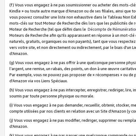
(f) Vous vous engagez à ne pas soumissionner ou acheter des mots-clés,
Kindle » ou toute autre marque d'Amazon ou de ses filiales, ainsi que t
vous pouvez consulter une liste non exhaustive dans le Tableau Non Ex
mots-clés sur tout Moteur de Recherche dès lors que les publicités de 
Moteur de Recherche (tel que défini dans le
Décompte de Rémunératio
Moteurs de Recherche afin qu'ils apparaissent en réponse à un mot-clé o
naturels, gratuits, organiques ou non payants), tant que vous respectez 
vers votre site, et non directement ou indirectement, par le biais d'un Li
d'Amazon.
(g) Vous vous engagez à ne pas offrir à une quelconque personne physi
l'argent, une remise, un rabais, des points, un don à une œuvre caritativ
Par exemple, vous ne pouvez pas proposer de « récompenses » ou de p
d'Amazon via vos Liens Spéciaux.
(h) Vous vous engagez à ne pas intercepter, enregistrer, rediriger, lire
soumis par toute personne physique ou morale.
(i) Vous vous engagez à ne pas demander, recueillir, obtenir, stocker, 
compte utilisées par nos clients en relation avec un Site d'Amazon (y c
(j) Vous vous engagez à ne pas modifier, rediriger, supprimer ou rempla
d'Amazon.
(k) Vous vous engagez à ne pas passer une quelconque commande ou init