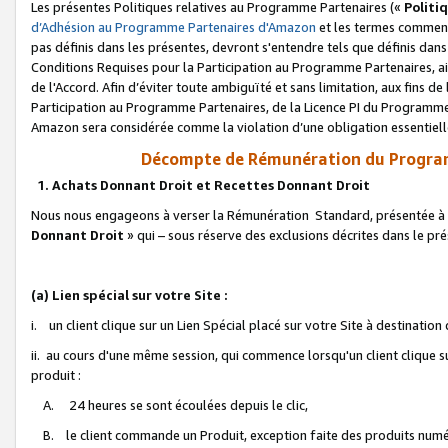
Les présentes Politiques relatives au Programme Partenaires («
Politi
d’Adhésion au Programme Partenaires d'Amazon
et les termes commenç
pas définis dans les présentes, devront s'entendre tels que définis dans 
Conditions Requises pour la Participation au Programme Partenaires, ai
de l'Accord. Afin d’éviter toute ambiguïté et sans limitation, aux fins de
Participation au Programme Partenaires, de la Licence PI du Programme 
Amazon sera considérée comme la violation d’une obligation essentielle
Décompte de Rémunération du Program
1. Achats Donnant Droit et Recettes Donnant Droit
Nous nous engageons à verser la Rémunération Standard, présentée à l
Donnant Droit
» qui – sous réserve des exclusions décrites dans le p
(a) Lien spécial sur votre Site :
i. un client clique sur un Lien Spécial placé sur votre Site à destination
ii. au cours d'une même session, qui commence lorsqu'un client clique s
produit :
A. 24 heures se sont écoulées depuis le clic,
B. le client commande un Produit, exception faite des produits numéri