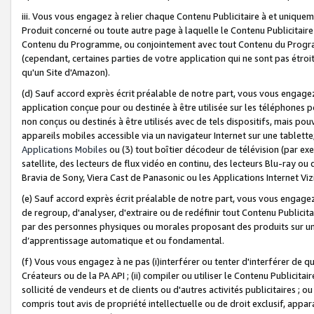
iii. Vous vous engagez à relier chaque Contenu Publicitaire à et uniqu
Produit concerné ou toute autre page à laquelle le Contenu Publicitaire
Contenu du Programme, ou conjointement avec tout Contenu du Programm
(cependant, certaines parties de votre application qui ne sont pas étroi
qu'un Site d'Amazon).
(d) Sauf accord exprès écrit préalable de notre part, vous vous engagez à
application conçue pour ou destinée à être utilisée sur les téléphones p
non conçus ou destinés à être utilisés avec de tels dispositifs, mais pouv
appareils mobiles accessible via un navigateur Internet sur une tablett
Applications Mobiles
ou (3) tout boîtier décodeur de télévision (par ex
satellite, des lecteurs de flux vidéo en continu, des lecteurs Blu-ray o
Bravia de Sony, Viera Cast de Panasonic ou les Applications Internet Viz
(e) Sauf accord exprès écrit préalable de notre part, vous vous engagez 
de regroup, d'analyser, d'extraire ou de redéfinir tout Contenu Publicitai
par des personnes physiques ou morales proposant des produits sur un
d’apprentissage automatique et ou fondamental.
(f) Vous vous engagez à ne pas (i)interférer ou tenter d'interférer de 
Créateurs ou de la PA API ; (ii) compiler ou utiliser le Contenu Publicita
sollicité de vendeurs et de clients ou d'autres activités publicitaires ; ou (
compris tout avis de propriété intellectuelle ou de droit exclusif, appar