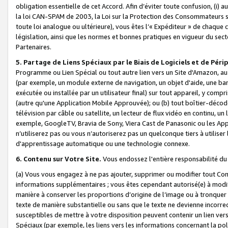
obligation essentielle de cet Accord. Afin d’éviter toute confusion, (i) a
la loi CAN-SPAM de 2003, la Loi sur la Protection des Consommateurs s
toute loi analogue ou ultérieure), vous êtes l’« Expéditeur » de chaque 
législation, ainsi que les normes et bonnes pratiques en vigueur du s
Partenaires.
5. Partage de Liens Spéciaux par le Biais de Logiciels et de Pér
Programme ou Lien Spécial ou tout autre lien vers un Site d'Amazon, au su
(par exemple, un module externe de navigation, un objet d'aide, une ba
exécutée ou installée par un utilisateur final) sur tout appareil, y comp
(autre qu'une Application Mobile Approuvée); ou (b) tout boîtier-décod
télévision par câble ou satellite, un lecteur de flux vidéo en continu, un
exemple, GoogleTV, Bravia de Sony, Viera Cast de Panasonic ou les Appli
n’utiliserez pas ou vous n’autoriserez pas un quelconque tiers à utili
d'apprentissage automatique ou une technologie connexe.
6. Contenu sur Votre Site.
Vous endossez l'entière responsabilité du
(a) Vous vous engagez à ne pas ajouter, supprimer ou modifier tout Co
informations supplémentaires ; vous êtes cependant autorisé(e) à modi
manière à conserver les proportions d’origine de l’image ou à tronquer
texte de manière substantielle ou sans que le texte ne devienne incorr
susceptibles de mettre à votre disposition peuvent contenir un lien ver
Spéciaux (par exemple, les liens vers les informations concernant la poli