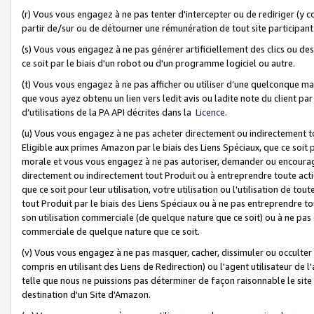
(r) Vous vous engagez à ne pas tenter d'intercepter ou de rediriger (y comp
partir de/sur ou de détourner une rémunération de tout site participa
(s) Vous vous engagez à ne pas générer artificiellement des clics ou de
ce soit par le biais d'un robot ou d'un programme logiciel ou autre.
(t) Vous vous engagez à ne pas afficher ou utiliser d’une quelconque man
que vous ayez obtenu un lien vers ledit avis ou ladite note du client par
d’utilisations de la PA API décrites dans la
Licence
.
(u) Vous vous engagez à ne pas acheter directement ou indirectement t
Eligible aux primes Amazon par le biais des Liens Spéciaux, que ce soit 
morale et vous vous engagez à ne pas autoriser, demander ou encourager
directement ou indirectement tout Produit ou à entreprendre toute acti
que ce soit pour leur utilisation, votre utilisation ou l'utilisation de
tout Produit par le biais des Liens Spéciaux ou à ne pas entreprendre t
son utilisation commerciale (de quelque nature que ce soit) ou à ne pas o
commerciale de quelque nature que ce soit.
(v) Vous vous engagez à ne pas masquer, cacher, dissimuler ou occulter 
compris en utilisant des Liens de Redirection) ou l'agent utilisateur de 
telle que nous ne puissions pas déterminer de façon raisonnable le site ou
destination d'un Site d'Amazon.