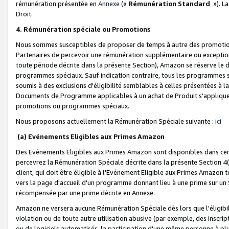
rémunération présentée en
Annexe
(«
Rémunération Standard
»). L
Droit.
4. Rémunération spéciale ou Promotions
Nous sommes susceptibles de proposer de temps à autre des promotion
Partenaires de percevoir une rémunération supplémentaire ou exceptio
toute période décrite dans la présente Section), Amazon se réserve le
programmes spéciaux. Sauf indication contraire, tous les programmes s
soumis à des exclusions d'éligibilité semblables à celles présentées à 
Documents de Programme applicables à un achat de Produit s'appliquera
promotions ou programmes spéciaux.
Nous proposons actuellement la Rémunération Spéciale suivante :
ici
(a) Evénements Eligibles aux Primes Amazon
Des Evénements Eligibles aux Primes Amazon sont disponibles dans cer
percevrez la Rémunération Spéciale décrite dans la présente Section 4(
client, qui doit être éligible à l'Evénement Eligible aux Primes Amazon te
vers la page d'accueil d'un programme donnant lieu à une prime sur un Si
récompensée par une prime décrite en Annexe.
Amazon ne versera aucune Rémunération Spéciale dès lors que l'éligibi
violation ou de toute autre utilisation abusive (par exemple, des inscrip
ou de logiciels automatisés, la participation d'une même personne à p