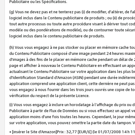
Publicitaire ou les Spécifications.
(g) Vous ne devez pas et ne tenterez pas (i) de modifier, d'altérer, de f
logiciel inclus dans le Contenu publicitaire de produits ; ou (ii) de proc
tout autre processus ou toute autre procédure visant à dériver tout c
modèle ou des pondérations de modèle), ou de contourner toute sécurité a
logiciel inclus dans le contenu publicitaire de produits.
(h) Vous vous engagez à ne pas stocker ou placer en mémoire cache tou
du Contenu Publicitaire composé d'une image pendant 24 heures maxim
d'images à des fins de le placer en mémoire cache pendant un délai de
page et afficher à nouveau le Contenu Publicitaire en effectuant un app
actualisant le Contenu Publicitaire sur votre application dans les plus 
d'Identification Standard d'Amazon (ASIN) pendant une durée indéterminé
application comprend une application client, cette dernière ne peut pa
vous engagez à nous fournir dans les trois jours ouvrés une copie de tou
vérification du respect de la présente Licence.
(i) Vous vous engagez à inclure un horodatage à l'affichage du prix ou 
Publicitaire à partir de Flux de Données ou si vous effectuez un appel ve
application moins d'une fois toutes les heures. Cependant, le jour même
sur votre application, vous pouvez omettre la partie date du tampon.
• [insérer le Site d'Amazon]Prix : 32,77 [EUR/£] (le 01/07/2008 14 h 11 