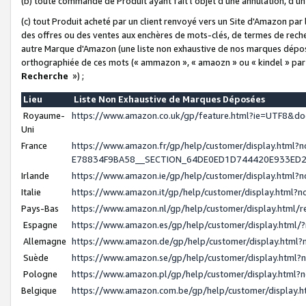
(b) toute commande de Produit ayant fait l'objet d'une annulation, d'u
(c) tout Produit acheté par un client renvoyé vers un Site d'Amazon par
des offres ou des ventes aux enchères de mots-clés, de termes de reche
autre Marque d'Amazon (une liste non exhaustive de nos marques déposée
orthographiée de ces mots (« ammazon », « amaozn » ou « kindel » par
Recherche
») ;
Lieu
Liste Non Exhaustive de Marques Déposées
Royaume-
https://www.amazon.co.uk/gp/feature.html?ie=UTF8&
Uni
France
https://www.amazon.fr/gp/help/customer/display.ht
E78834F9BA58__SECTION_64DE0ED1D744420E933ED
Irlande
https://www.amazon.ie/gp/help/customer/display.htm
Italie
https://www.amazon.it/gp/help/customer/display.html
Pays-Bas
https://www.amazon.nl/gp/help/customer/display.html
Espagne
https://www.amazon.es/gp/help/customer/display.html
Allemagne
https://www.amazon.de/gp/help/customer/display.htm
Suède
https://www.amazon.se/gp/help/customer/display.htm
Pologne
https://www.amazon.pl/gp/help/customer/display.html
Belgique
https://www.amazon.com.be/gp/help/customer/displa