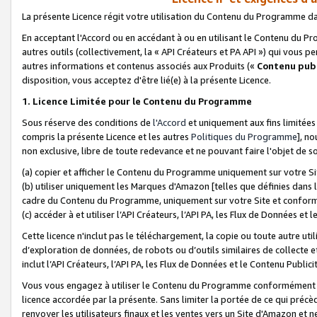
La présente Licence régit votre utilisation du Contenu du Programme d
En acceptant l'Accord ou en accédant à ou en utilisant le Contenu du P
autres outils (collectivement, la «
API Créateurs et PA API
») qui vous pe
autres informations et contenus associés aux Produits («
Contenu publ
disposition, vous acceptez d'être lié(e) à la présente Licence.
1. Licence Limitée pour le Contenu du Programme
Sous réserve des conditions de
l'Accord
et uniquement aux fins limitées
compris la présente Licence et les autres
Politiques du Programme
], n
non exclusive, libre de toute redevance et ne pouvant faire l'objet de so
(a) copier et afficher le Contenu du Programme uniquement sur votre Si
(b) utiliser uniquement les Marques d'Amazon [telles que définies dans 
cadre du Contenu du Programme, uniquement sur votre Site et confo
(c) accéder à et utiliser l’API Créateurs, l’API PA, les Flux de Données e
Cette licence n'inclut pas le téléchargement, la copie ou toute autre util
d’exploration de données, de robots ou d’outils similaires de collecte
inclut l’API Créateurs, l’API PA, les Flux de Données et le Contenu Publici
Vous vous engagez à utiliser le Contenu du Programme conformément a
licence accordée par la présente. Sans limiter la portée de ce qui pré
renvoyer les utilisateurs finaux et les ventes vers un Site d'Amazon et