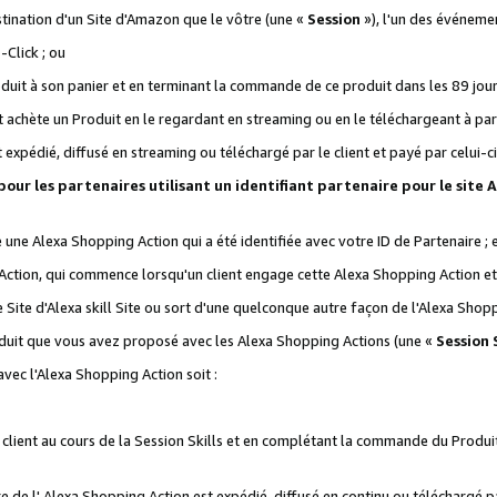
stination d'un Site d'Amazon que le vôtre (une «
Session
»), l'un des événemen
Click ; ou
it à son panier et en terminant la commande de ce produit dans les 89 jours sui
achète un Produit en le regardant en streaming ou en le téléchargeant à part
st expédié, diffusé en streaming ou téléchargé par le client et payé par celui-ci
 pour les partenaires utilisant un identifiant partenaire pour le si
ge une Alexa Shopping Action qui a été identifiée avec votre ID de Partenaire ; 
Action, qui commence lorsqu'un client engage cette Alexa Shopping Action et s
 Site d'Alexa skill Site ou sort d'une quelconque autre façon de l'Alexa Shop
uit que vous avez proposé avec les Alexa Shopping Actions (une «
Session S
vec l'Alexa Shopping Action soit :
 client au cours de la Session Skills et en complétant la commande du Produ
 de l' Alexa Shopping Action est expédié, diffusé en continu ou téléchargé par