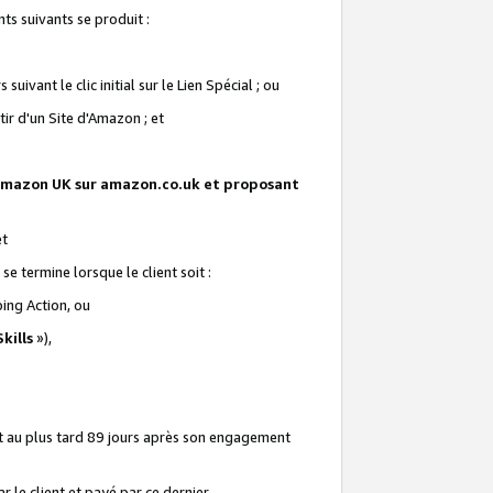
ts suivants se produit :
vant le clic initial sur le Lien Spécial ; ou
ir d'un Site d'Amazon ; et
te Amazon UK sur amazon.co.uk et proposant
et
e termine lorsque le client soit :
ping Action, ou
kills
»),
it au plus tard 89 jours après son engagement
 le client et payé par ce dernier.