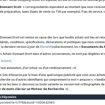
 Donnant Droit
» correspondantes équivalent au montant que nous recevons
 de préparation, taxes (taxes de vente ou TVA par exemple), frais de service, c
s Donnant Droit est remise en cause dès lors que lesdits achats ont lieu en r
lités, conditions, spécifications, déclarations et politiques que nous somme
a dernière version à jour de l'
Accord
(collectivement, les «
Documents du
 des Achats Donnant Droit dans d'autres circonstances, ne sont pas éligibles e
e
Accord
;
d'une annulation, d'un retour ou d'un remboursement ; et
 un Site d'Amazon par le biais d'une quelconque publicité que vous avez acheté
cherche ou d'autres identifiants qui comprennent le mot « amazon », « kindl
 via les liens ci-dessous) ou toute variante ou version mal orthographiée d
t de mots clés sur un Moteur de Recherche
») ;
es Déposées
ture.html?ie=UTF8&docId=1000642963