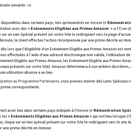
ciale suivante :
ici
disponibles dans certains pays, tels qu'énumérés en
Annexe
(«
Rémunérati
relation avec des «
Evénements Eligibles aux Primes Amazon
» si (1) un c
 sur un Lien Spécial présent sur votre Site le redirigeant vers la page d'acc
 découle, le client effectue l'action récompensée par une prime décrite en Ann
s lors que l'éligibilité d'un Evénement Eligible aux Primes Amazon est remis
ions effectuées à l'aide d'une adresse électronique non valide, l'utilisation d
nement Eligible aux Primes Amazon, les Evénement Eligible aux Primes Amazo
ciaux présents sur votre Site). Amazon déterminera à son entière discrétion, 
ne utilisation abusive a eu lieu.
cipation au Programme Partenaires
, vous pouvez insérer des Liens Spéciaux r
la prime correspondante.
t avoir lieu dans certains pays indiqués à l'
Annexe
(«
Rémunération Spéc
c les «
Evénements Eligibles aux Primes Amazon
» qui ont lieu lorsque (1)
 clique sur un lien spécial présent sur votre Site le redirigeant vers le site 
ar une prime décrite en Annexe.