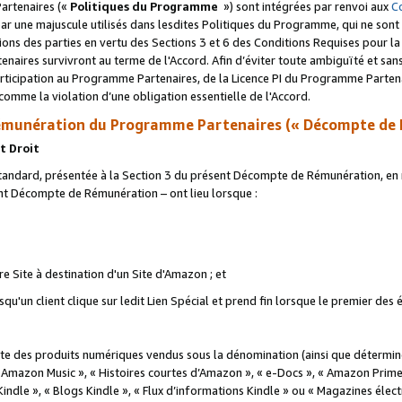
artenaires («
Politiques du Programme
») sont intégrées par renvoi aux
C
r une majuscule utilisés dans lesdites Politiques du Programme, qui ne sont 
ations des parties en vertu des Sections 3 et 6 des Conditions Requises pour l
naires survivront au terme de l'Accord. Afin d’éviter toute ambiguïté et sans l
rticipation au Programme Partenaires, de la Licence PI du Programme Partenai
mme la violation d’une obligation essentielle de l'Accord.
munération du Programme Partenaires (« Décompte de 
t Droit
ndard, présentée à la Section 3 du présent Décompte de Rémunération, en r
ent Décompte de Rémunération – ont lieu lorsque :
tre Site à destination d'un Site d'Amazon ; et
u'un client clique sur ledit Lien Spécial et prend fin lorsque le premier des
 des produits numériques vendus sous la dénomination (ainsi que déterminé 
 Amazon Music », « Histoires courtes d’Amazon », « e-Docs », « Amazon Prim
 Kindle », « Blogs Kindle », « Flux d’informations Kindle » ou « Magazines éle