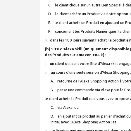
C. le client clique sur un autre Lien Spécial à de
D. le client achète un Produit via notre option 1-
E. le client achète un Produit en ajoutant un Produ
F. concernant les Produits Numériques, le client 
iii. dans les 180 jours suivant l'achat, le produit e
(b) Site d'Alexa skill (uniquement disponible
des Produits sur amazon.co.uk) :
i. un client utilisant votre Site d'Alexa skill enga
ii. au cours d'une seule session d'Alexa Shopping 
A. retourne de l'Alexa Shopping Action à votre
B. passe une commande via Alexa pour le Prod
le client achète le Produit que vous avez proposé a
C. via Alexa, ou
D. en ajoutant ce produit au panier d'achat du
initial avec l'Alexa Shopping Action ; et
iii. le Produit que vous avez proposé dans le cadre