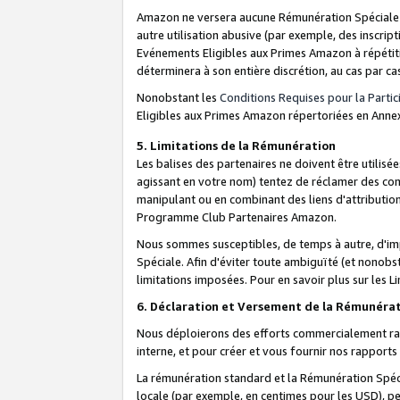
Amazon ne versera aucune Rémunération Spéciale dè
autre utilisation abusive (par exemple, des inscript
Evénements Eligibles aux Primes Amazon à répétiti
déterminera à son entière discrétion, au cas par ca
Nonobstant les
Conditions Requises pour la Parti
Eligibles aux Primes Amazon répertoriées en Anne
5. Limitations de la Rémunération
Les balises des partenaires ne doivent être utili
agissant en votre nom) tentez de réclamer des co
manipulant ou en combinant des liens d'attributi
Programme Club Partenaires Amazon.
Nous sommes susceptibles, de temps à autre, d'imp
Spéciale. Afin d'éviter toute ambiguïté (et nonob
limitations imposées. Pour en savoir plus sur les Li
6. Déclaration et Versement de la Rémunéra
Nous déploierons des efforts commercialement rai
interne, et pour créer et vous fournir nos rappor
La rémunération standard et la Rémunération Spéci
locale (par exemple, en centimes pour les USD), pe