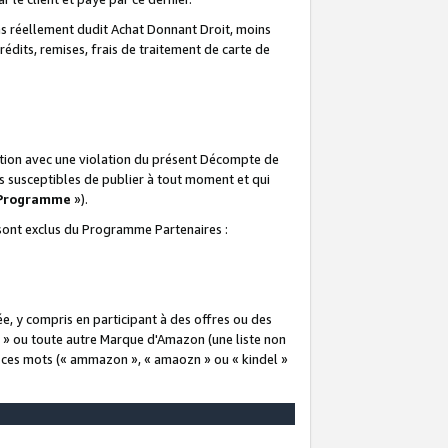
 réellement dudit Achat Donnant Droit, moins
rédits, remises, frais de traitement de carte de
elation avec une violation du présent Décompte de
s susceptibles de publier à tout moment et qui
 Programme
»).
t sont exclus du Programme Partenaires :
e, y compris en participant à des offres ou des
e » ou toute autre Marque d'Amazon (une liste non
e ces mots (« ammazon », « amaozn » ou « kindel »