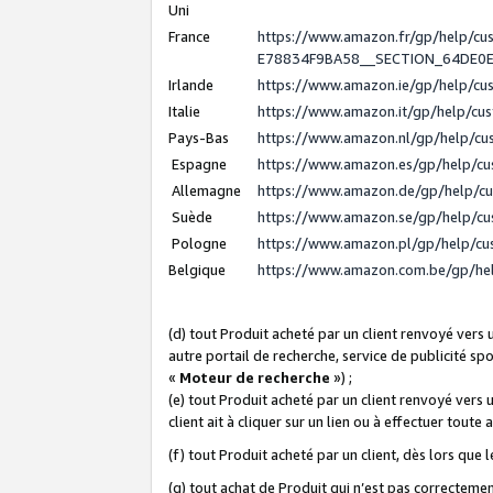
Uni
France
https://www.amazon.fr/gp/help/c
E78834F9BA58__SECTION_64DE0
Irlande
https://www.amazon.ie/gp/help/c
Italie
https://www.amazon.it/gp/help/cu
Pays-Bas
https://www.amazon.nl/gp/help/c
Espagne
https://www.amazon.es/gp/help/c
Allemagne
https://www.amazon.de/gp/help/c
Suède
https://www.amazon.se/gp/help/c
Pologne
https://www.amazon.pl/gp/help/c
Belgique
https://www.amazon.com.be/gp/h
(d) tout Produit acheté par un client renvoyé vers
autre portail de recherche, service de publicité sp
«
Moteur de recherche
») ;
(e) tout Produit acheté par un client renvoyé vers 
client ait à cliquer sur un lien ou à effectuer toute 
(f) tout Produit acheté par un client, dès lors que
(g) tout achat de Produit qui n’est pas correctemen