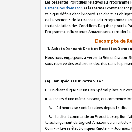
Les présentes Politiques relatives au Programme P
Partenaires d'Amazon
et les termes commençant pa
tels que définis dans l'Accord. Les droits et oblig
de la Section 3 de la Licence PI du Programme Parte
toute violation des Conditions Requises pour la Pa
Programme Influenceurs Amazon sera considérée co
Décompte de Ré
1. Achats Donnant Droit et Recettes Donnan
Nous nous engageons à verser la Rémunération Sta
sous réserve des exclusions décrites dans le prés
(a) Lien spécial sur votre Site :
i. un client clique sur un Lien Spécial placé sur vo
ii. au cours d'une même session, qui commence lorsq
A. 24 heures se sont écoulées depuis le clic,
B. le client commande un Produit, exception faite
téléchargement de logiciel Amazon ou un article «
Coin », « Livres électroniques Kindle », « Journaux