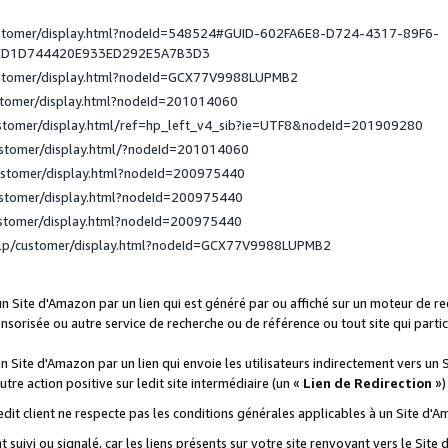
ustomer/display.html?nodeId=548524#GUID-602FA6E8-D724-4317-89F6-
ED1D744420E933ED292E5A7B3D3
ustomer/display.html?nodeId=GCX77V9988LUPMB2
stomer/display.html?nodeId=201014060
ustomer/display.html/ref=hp_left_v4_sib?ie=UTF8&nodeId=201909280
ustomer/display.html/?nodeId=201014060
ustomer/display.html?nodeId=200975440
ustomer/display.html?nodeId=200975440
ustomer/display.html?nodeId=200975440
elp/customer/display.html?nodeId=GCX77V9988LUPMB2
 un Site d'Amazon par un lien qui est généré par ou affiché sur un moteur de 
onsorisée ou autre service de recherche ou de référence ou tout site qui part
un Site d'Amazon par un lien qui envoie les utilisateurs indirectement vers un 
autre action positive sur ledit site intermédiaire (un «
Lien de Redirection
»)
 ledit client ne respecte pas les conditions générales applicables à un Site d'
t suivi ou signalé, car les liens présents sur votre site renvoyant vers le Si