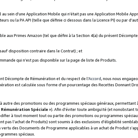
ial au sein d’une Application Mobile qui n’était pas une Application Mobile Ap
eurs ou la PA API (telle que définie ci dessous dans la Licence PI) ou par d’au
igible aux Primes Amazon (tel que défini à la Section 4(a) du présent Décomp
auf disposition contraire dans le Contrat) ; et
ommande qui n’est pas disponible sur la page de liste de Produits.
sent Décompte de Rémunération et du respect de l'
Accord
, nous nous engageo
nération est calculée sous forme d'un pourcentage des Recettes Donnant Dro
 autre des promotions ou des programmes spéciaux généraux, permettant à t
«
Rémunération Spéciale
»). Afin d'éviter toute ambiguïté (et nonobstant t
difier à tout moment tout ou partie des promotions ou programmes spéciaux.
 pas l'achat de Produits) sont soumis à des exclusions d'éligibilité semblabl
n vertu des Documents de Programme applicables à un achat de Produit s'app
rogrammes spéciaux.