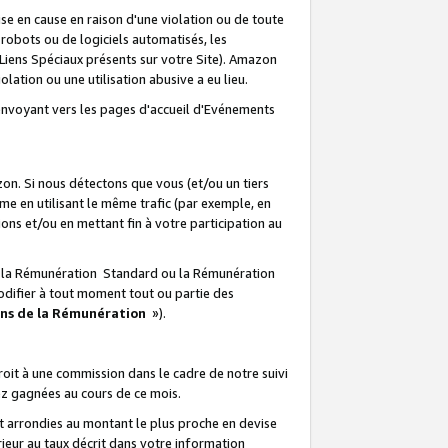
e en cause en raison d'une violation ou de toute
e robots ou de logiciels automatisés, les
Liens Spéciaux présents sur votre Site). Amazon
lation ou une utilisation abusive a eu lieu.
renvoyant vers les pages d'accueil d'Evénements
on. Si nous détectons que vous (et/ou un tiers
 en utilisant le même trafic (par exemple, en
s et/ou en mettant fin à votre participation au
ir la Rémunération Standard ou la Rémunération
odifier à tout moment tout ou partie des
ons de la Rémunération
»).
it à une commission dans le cadre de notre suivi
ez gagnées au cours de ce mois.
t arrondies au montant le plus proche en devise
ieur au taux décrit dans votre information