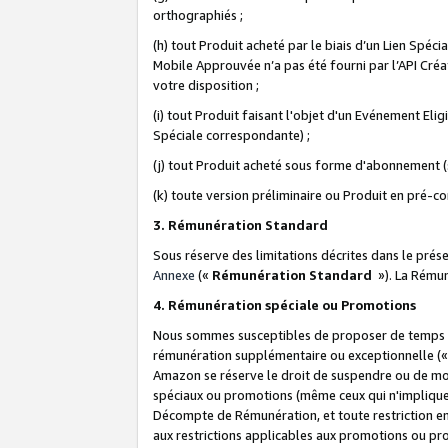
orthographiés ;
(h) tout Produit acheté par le biais d’un Lien Spéc
Mobile Approuvée n’a pas été fourni par l’API Créat
votre disposition ;
(i) tout Produit faisant l'objet d'un Evénement El
Spéciale correspondante) ;
(j) tout Produit acheté sous forme d'abonnement (s
(k) toute version préliminaire ou Produit en pré-c
3. Rémunération Standard
Sous réserve des limitations décrites dans le pré
Annexe
(«
Rémunération Standard
»). La Rému
4. Rémunération spéciale ou Promotions
Nous sommes susceptibles de proposer de temps à
rémunération supplémentaire ou exceptionnelle (
Amazon se réserve le droit de suspendre ou de mo
spéciaux ou promotions (même ceux qui n'impliquent
Décompte de Rémunération, et toute restriction e
aux restrictions applicables aux promotions ou p