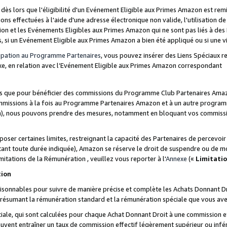
s lors que l'éligibilité d'un Evénement Eligible aux Primes Amazon est remis
ions effectuées à l'aide d'une adresse électronique non valide, l'utilisation d
on et les Evénements Eligibles aux Primes Amazon qui ne sont pas liés à des 
s, si un Evénement Eligible aux Primes Amazon a bien été appliqué ou si une vio
cipation au Programme Partenaires
, vous pouvez insérer des Liens Spéciaux 
xe, en relation avec l’Evénement Eligible aux Primes Amazon correspondant
sées que pour bénéficier des commissions du Programme Club Partenaires Amaz
mmissions à la fois au Programme Partenaires Amazon et à un autre programme
on), nous pouvons prendre des mesures, notamment en bloquant vos commission
oser certaines limites, restreignant la capacité des Partenaires de percevo
stant toute durée indiquée), Amazon se réserve le droit de suspendre ou de m
mitations de la Rémunération , veuillez vous reporter à l'
Annexe
(«
Limitati
tion
sonnables pour suivre de manière précise et complète les Achats Donnant Dro
ts résumant la rémunération standard et la rémunération spéciale que vous av
ale, qui sont calculées pour chaque Achat Donnant Droit à une commission e
uvent entraîner un taux de commission effectif légèrement supérieur ou infér