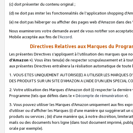
(c) doit présenter du contenu original ;
(d) ne doit pas imiter les fonctionnalités de l'application shopping d'Am
(e) ne doit pas héberger ou afficher des pages web d'Amazon dans de
Nous examinerons votre demande avant de vous notifier son acceptatio
Mobile acceptée aux fins de l'
Accord
.
Directives Relatives aux Marques du Progra
Les présentes Directives s'appliquent à l'utilisation des marques que
d'Amazon
»). Vous êtes tenu(e) de respecter scrupuleusement et à tou
aux présentes Directives entraînera la résiliation automatique de toute
1. VOUS ETES UNIQUEMENT AUTORISE(E) A UTILISER LES MARQUES D'
DES PRODUITS SUR UN SITE D'AMAZON A L'AIDE D'UN LIEN SPECIAL 
2. Votre utilisation des Marques d'Amazon doit (i) respecter la dernière
Programme (tels que définis dans le «
Décompte de rémunération
»).
3. Vous pouvez utiliser les Marques d'Amazon uniquement aux fins expr
d'utiliser ou d'afficher les Marques (i) d’une manière qui suggérerait un
produits ou services ; (iii) d’une manière qui, à notre discrétion, limit
mails ou des documents hors ligne (dans tout document imprimé, publip
orale par exemple).