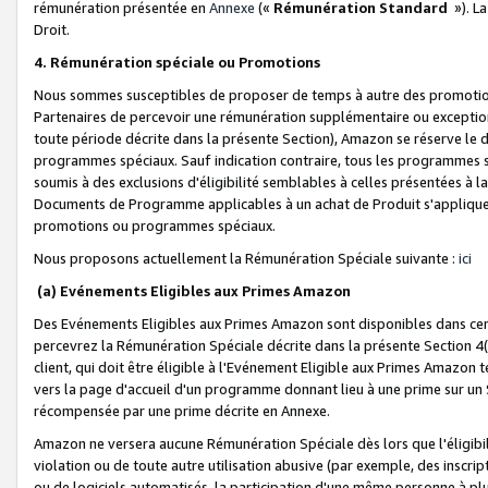
rémunération présentée en
Annexe
(«
Rémunération Standard
»). L
Droit.
4. Rémunération spéciale ou Promotions
Nous sommes susceptibles de proposer de temps à autre des promotion
Partenaires de percevoir une rémunération supplémentaire ou exceptio
toute période décrite dans la présente Section), Amazon se réserve le
programmes spéciaux. Sauf indication contraire, tous les programmes s
soumis à des exclusions d'éligibilité semblables à celles présentées à 
Documents de Programme applicables à un achat de Produit s'appliquera
promotions ou programmes spéciaux.
Nous proposons actuellement la Rémunération Spéciale suivante :
ici
(a) Evénements Eligibles aux Primes Amazon
Des Evénements Eligibles aux Primes Amazon sont disponibles dans cer
percevrez la Rémunération Spéciale décrite dans la présente Section 4(
client, qui doit être éligible à l'Evénement Eligible aux Primes Amazon te
vers la page d'accueil d'un programme donnant lieu à une prime sur un Si
récompensée par une prime décrite en Annexe.
Amazon ne versera aucune Rémunération Spéciale dès lors que l'éligibi
violation ou de toute autre utilisation abusive (par exemple, des inscrip
ou de logiciels automatisés, la participation d'une même personne à p