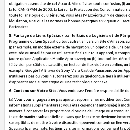
obligation essentielle de cet Accord. Afin d’éviter toute confusion, (i) a
la loi CAN-SPAM de 2003, la Loi sur la Protection des Consommateurs s
toute loi analogue ou ultérieure), vous êtes l’« Expéditeur » de chaque 
législation, ainsi que les normes et bonnes pratiques en vigueur du s
Partenaires.
5. Partage de Liens Spéciaux par le Biais de Logiciels et de Pér
Programme ou Lien Spécial ou tout autre lien vers un Site d'Amazon, au su
(par exemple, un module externe de navigation, un objet d'aide, une ba
exécutée ou installée par un utilisateur final) sur tout appareil, y comp
(autre qu'une Application Mobile Approuvée); ou (b) tout boîtier-décod
télévision par câble ou satellite, un lecteur de flux vidéo en continu, un
exemple, GoogleTV, Bravia de Sony, Viera Cast de Panasonic ou les Appli
n’utiliserez pas ou vous n’autoriserez pas un quelconque tiers à utili
d'apprentissage automatique ou une technologie connexe.
6. Contenu sur Votre Site.
Vous endossez l'entière responsabilité du
(a) Vous vous engagez à ne pas ajouter, supprimer ou modifier tout Co
informations supplémentaires ; vous êtes cependant autorisé(e) à modi
manière à conserver les proportions d’origine de l’image ou à tronquer
texte de manière substantielle ou sans que le texte ne devienne incorr
susceptibles de mettre à votre disposition peuvent contenir un lien ver
Spéciaux (par exemple, les liens vers les informations concernant la poli