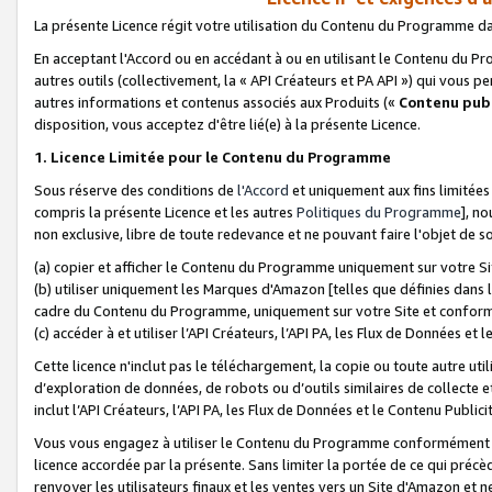
La présente Licence régit votre utilisation du Contenu du Programme d
En acceptant l'Accord ou en accédant à ou en utilisant le Contenu du P
autres outils (collectivement, la «
API Créateurs et PA API
») qui vous pe
autres informations et contenus associés aux Produits («
Contenu publ
disposition, vous acceptez d'être lié(e) à la présente Licence.
1. Licence Limitée pour le Contenu du Programme
Sous réserve des conditions de
l'Accord
et uniquement aux fins limitées
compris la présente Licence et les autres
Politiques du Programme
], n
non exclusive, libre de toute redevance et ne pouvant faire l'objet de so
(a) copier et afficher le Contenu du Programme uniquement sur votre Si
(b) utiliser uniquement les Marques d'Amazon [telles que définies dans 
cadre du Contenu du Programme, uniquement sur votre Site et confo
(c) accéder à et utiliser l’API Créateurs, l’API PA, les Flux de Données e
Cette licence n'inclut pas le téléchargement, la copie ou toute autre util
d’exploration de données, de robots ou d’outils similaires de collecte
inclut l’API Créateurs, l’API PA, les Flux de Données et le Contenu Publici
Vous vous engagez à utiliser le Contenu du Programme conformément a
licence accordée par la présente. Sans limiter la portée de ce qui pré
renvoyer les utilisateurs finaux et les ventes vers un Site d'Amazon et