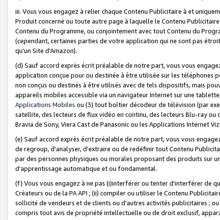
iii. Vous vous engagez à relier chaque Contenu Publicitaire à et uniqu
Produit concerné ou toute autre page à laquelle le Contenu Publicitaire
Contenu du Programme, ou conjointement avec tout Contenu du Programm
(cependant, certaines parties de votre application qui ne sont pas étroi
qu'un Site d'Amazon).
(d) Sauf accord exprès écrit préalable de notre part, vous vous engagez à
application conçue pour ou destinée à être utilisée sur les téléphones p
non conçus ou destinés à être utilisés avec de tels dispositifs, mais pouv
appareils mobiles accessible via un navigateur Internet sur une tablett
Applications Mobiles
ou (3) tout boîtier décodeur de télévision (par ex
satellite, des lecteurs de flux vidéo en continu, des lecteurs Blu-ray o
Bravia de Sony, Viera Cast de Panasonic ou les Applications Internet Viz
(e) Sauf accord exprès écrit préalable de notre part, vous vous engagez 
de regroup, d'analyser, d'extraire ou de redéfinir tout Contenu Publicitai
par des personnes physiques ou morales proposant des produits sur un
d’apprentissage automatique et ou fondamental.
(f) Vous vous engagez à ne pas (i)interférer ou tenter d'interférer de 
Créateurs ou de la PA API ; (ii) compiler ou utiliser le Contenu Publicita
sollicité de vendeurs et de clients ou d'autres activités publicitaires ; ou (
compris tout avis de propriété intellectuelle ou de droit exclusif, appar