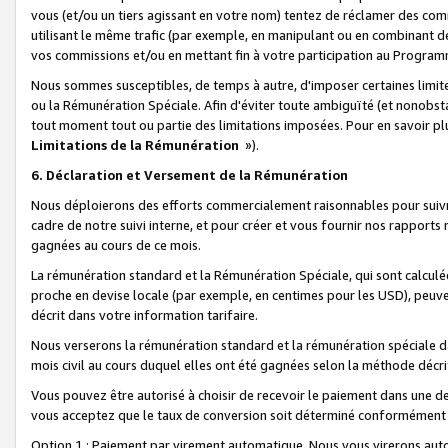
vous (et/ou un tiers agissant en votre nom) tentez de réclamer des c
utilisant le même trafic (par exemple, en manipulant ou en combinant 
vos commissions et/ou en mettant fin à votre participation au Progra
Nous sommes susceptibles, de temps à autre, d'imposer certaines limit
ou la Rémunération Spéciale. Afin d'éviter toute ambiguïté (et nonobst
tout moment tout ou partie des limitations imposées. Pour en savoir plus
Limitations de la Rémunération
»).
6. Déclaration et Versement de la Rémunération
Nous déploierons des efforts commercialement raisonnables pour suivr
cadre de notre suivi interne, et pour créer et vous fournir nos rapport
gagnées au cours de ce mois.
La rémunération standard et la Rémunération Spéciale, qui sont calcul
proche en devise locale (par exemple, en centimes pour les USD), peuve
décrit dans votre information tarifaire.
Nous verserons la rémunération standard et la rémunération spéciale da
mois civil au cours duquel elles ont été gagnées selon la méthode décr
Vous pouvez être autorisé à choisir de recevoir le paiement dans une dev
vous acceptez que le taux de conversion soit déterminé conformément
Option 1 : Paiement par virement automatique.
Nous vous virerons aut