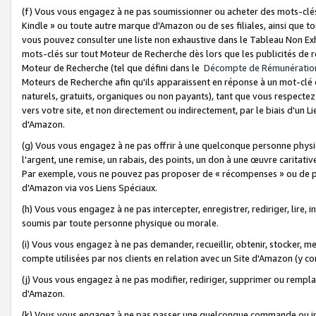
(f) Vous vous engagez à ne pas soumissionner ou acheter des mots-clés,
Kindle » ou toute autre marque d'Amazon ou de ses filiales, ainsi que t
vous pouvez consulter une liste non exhaustive dans le Tableau Non Ex
mots-clés sur tout Moteur de Recherche dès lors que les publicités de 
Moteur de Recherche (tel que défini dans le
Décompte de Rémunératio
Moteurs de Recherche afin qu'ils apparaissent en réponse à un mot-clé o
naturels, gratuits, organiques ou non payants), tant que vous respectez 
vers votre site, et non directement ou indirectement, par le biais d'un Li
d'Amazon.
(g) Vous vous engagez à ne pas offrir à une quelconque personne physi
l'argent, une remise, un rabais, des points, un don à une œuvre caritativ
Par exemple, vous ne pouvez pas proposer de « récompenses » ou de p
d'Amazon via vos Liens Spéciaux.
(h) Vous vous engagez à ne pas intercepter, enregistrer, rediriger, lire
soumis par toute personne physique ou morale.
(i) Vous vous engagez à ne pas demander, recueillir, obtenir, stocker, 
compte utilisées par nos clients en relation avec un Site d'Amazon (y c
(j) Vous vous engagez à ne pas modifier, rediriger, supprimer ou rempla
d'Amazon.
(k) Vous vous engagez à ne pas passer une quelconque commande ou init