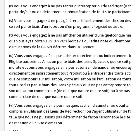
(r) Vous vous engagez à ne pas tenter d'intercepter ou de rediriger (y comp
partir de/sur ou de détourner une rémunération de tout site participa
(s) Vous vous engagez à ne pas générer artificiellement des clics ou de
ce soit par le biais d'un robot ou d'un programme logiciel ou autre.
(t) Vous vous engagez à ne pas afficher ou utiliser d’une quelconque man
que vous ayez obtenu un lien vers ledit avis ou ladite note du client par
d’utilisations de la PA API décrites dans la
Licence
.
(u) Vous vous engagez à ne pas acheter directement ou indirectement t
Eligible aux primes Amazon par le biais des Liens Spéciaux, que ce soit 
morale et vous vous engagez à ne pas autoriser, demander ou encourager
directement ou indirectement tout Produit ou à entreprendre toute acti
que ce soit pour leur utilisation, votre utilisation ou l'utilisation de
tout Produit par le biais des Liens Spéciaux ou à ne pas entreprendre t
son utilisation commerciale (de quelque nature que ce soit) ou à ne pas o
commerciale de quelque nature que ce soit.
(v) Vous vous engagez à ne pas masquer, cacher, dissimuler ou occulter 
compris en utilisant des Liens de Redirection) ou l'agent utilisateur de 
telle que nous ne puissions pas déterminer de façon raisonnable le site ou
destination d'un Site d'Amazon.