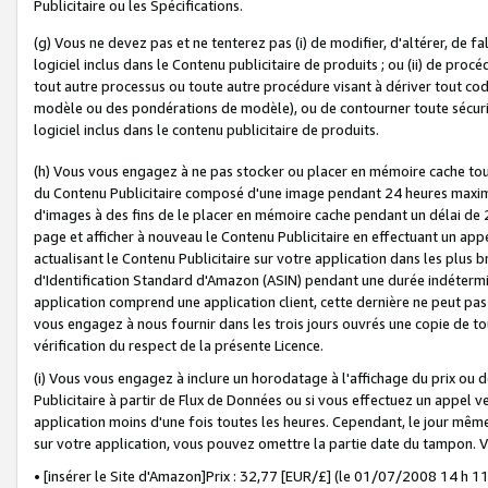
Publicitaire ou les Spécifications.
(g) Vous ne devez pas et ne tenterez pas (i) de modifier, d'altérer, de f
logiciel inclus dans le Contenu publicitaire de produits ; ou (ii) de proc
tout autre processus ou toute autre procédure visant à dériver tout c
modèle ou des pondérations de modèle), ou de contourner toute sécurité a
logiciel inclus dans le contenu publicitaire de produits.
(h) Vous vous engagez à ne pas stocker ou placer en mémoire cache tou
du Contenu Publicitaire composé d'une image pendant 24 heures maxim
d'images à des fins de le placer en mémoire cache pendant un délai de
page et afficher à nouveau le Contenu Publicitaire en effectuant un app
actualisant le Contenu Publicitaire sur votre application dans les plus 
d'Identification Standard d'Amazon (ASIN) pendant une durée indéterminé
application comprend une application client, cette dernière ne peut pa
vous engagez à nous fournir dans les trois jours ouvrés une copie de tou
vérification du respect de la présente Licence.
(i) Vous vous engagez à inclure un horodatage à l'affichage du prix ou 
Publicitaire à partir de Flux de Données ou si vous effectuez un appel ve
application moins d'une fois toutes les heures. Cependant, le jour même
sur votre application, vous pouvez omettre la partie date du tampon.
• [insérer le Site d'Amazon]Prix : 32,77 [EUR/£] (le 01/07/2008 14 h 11 