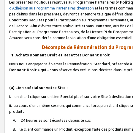
Les présentes Politiques relatives au Programme Partenaires («
Politi
d’Adhésion au Programme Partenaires d'Amazon
et les termes commenç
pas définis dans les présentes, devront s'entendre tels que définis dans 
Conditions Requises pour la Participation au Programme Partenaires, ai
de l'Accord. Afin d’éviter toute ambiguïté et sans limitation, aux fins de
Participation au Programme Partenaires, de la Licence PI du Programme 
Amazon sera considérée comme la violation d’une obligation essentielle
Décompte de Rémunération du Program
1. Achats Donnant Droit et Recettes Donnant Droit
Nous nous engageons à verser la Rémunération Standard, présentée à l
Donnant Droit
» qui – sous réserve des exclusions décrites dans le p
(a) Lien spécial sur votre Site :
i. un client clique sur un Lien Spécial placé sur votre Site à destination
ii. au cours d'une même session, qui commence lorsqu'un client clique s
produit :
A. 24 heures se sont écoulées depuis le clic,
B. le client commande un Produit, exception faite des produits numéri