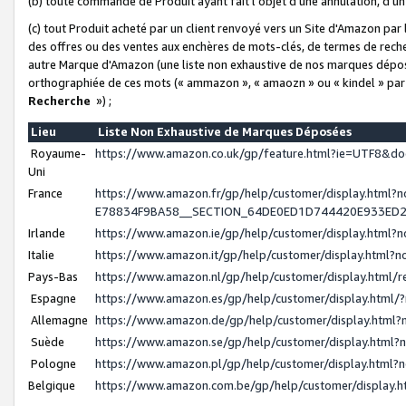
(b) toute commande de Produit ayant fait l'objet d'une annulation, d'u
(c) tout Produit acheté par un client renvoyé vers un Site d'Amazon par
des offres ou des ventes aux enchères de mots-clés, de termes de reche
autre Marque d'Amazon (une liste non exhaustive de nos marques déposée
orthographiée de ces mots (« ammazon », « amaozn » ou « kindel » par
Recherche
») ;
Lieu
Liste Non Exhaustive de Marques Déposées
Royaume-
https://www.amazon.co.uk/gp/feature.html?ie=UTF8&
Uni
France
https://www.amazon.fr/gp/help/customer/display.ht
E78834F9BA58__SECTION_64DE0ED1D744420E933ED
Irlande
https://www.amazon.ie/gp/help/customer/display.htm
Italie
https://www.amazon.it/gp/help/customer/display.html
Pays-Bas
https://www.amazon.nl/gp/help/customer/display.html
Espagne
https://www.amazon.es/gp/help/customer/display.html
Allemagne
https://www.amazon.de/gp/help/customer/display.htm
Suède
https://www.amazon.se/gp/help/customer/display.htm
Pologne
https://www.amazon.pl/gp/help/customer/display.html
Belgique
https://www.amazon.com.be/gp/help/customer/displa