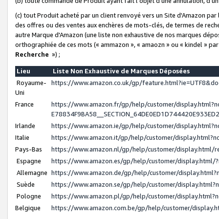
(b) toute commande de Produit ayant fait l'objet d'une annulation, d'u
(c) tout Produit acheté par un client renvoyé vers un Site d'Amazon par
des offres ou des ventes aux enchères de mots-clés, de termes de reche
autre Marque d'Amazon (une liste non exhaustive de nos marques déposée
orthographiée de ces mots (« ammazon », « amaozn » ou « kindel » par
Recherche
») ;
Lieu
Liste Non Exhaustive de Marques Déposées
Royaume-
https://www.amazon.co.uk/gp/feature.html?ie=UTF8&
Uni
France
https://www.amazon.fr/gp/help/customer/display.ht
E78834F9BA58__SECTION_64DE0ED1D744420E933ED
Irlande
https://www.amazon.ie/gp/help/customer/display.htm
Italie
https://www.amazon.it/gp/help/customer/display.html
Pays-Bas
https://www.amazon.nl/gp/help/customer/display.html
Espagne
https://www.amazon.es/gp/help/customer/display.html
Allemagne
https://www.amazon.de/gp/help/customer/display.htm
Suède
https://www.amazon.se/gp/help/customer/display.htm
Pologne
https://www.amazon.pl/gp/help/customer/display.html
Belgique
https://www.amazon.com.be/gp/help/customer/displa