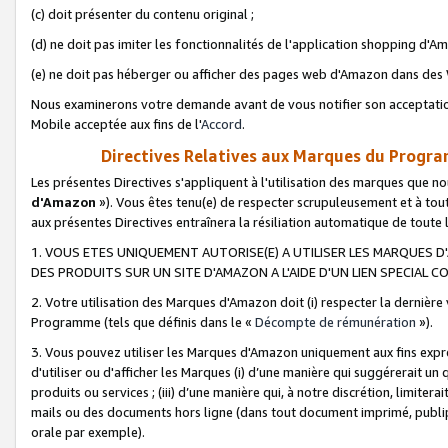
(c) doit présenter du contenu original ;
(d) ne doit pas imiter les fonctionnalités de l'application shopping d'Am
(e) ne doit pas héberger ou afficher des pages web d'Amazon dans de
Nous examinerons votre demande avant de vous notifier son acceptatio
Mobile acceptée aux fins de l'
Accord
.
Directives Relatives aux Marques du Progra
Les présentes Directives s'appliquent à l'utilisation des marques que
d'Amazon
»). Vous êtes tenu(e) de respecter scrupuleusement et à tou
aux présentes Directives entraînera la résiliation automatique de toute
1. VOUS ETES UNIQUEMENT AUTORISE(E) A UTILISER LES MARQUES D'
DES PRODUITS SUR UN SITE D'AMAZON A L'AIDE D'UN LIEN SPECIAL 
2. Votre utilisation des Marques d'Amazon doit (i) respecter la dernière
Programme (tels que définis dans le «
Décompte de rémunération
»).
3. Vous pouvez utiliser les Marques d'Amazon uniquement aux fins expr
d'utiliser ou d'afficher les Marques (i) d’une manière qui suggérerait un
produits ou services ; (iii) d’une manière qui, à notre discrétion, limit
mails ou des documents hors ligne (dans tout document imprimé, publip
orale par exemple).