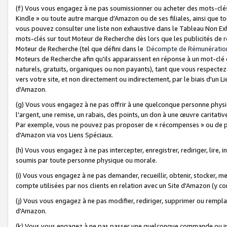
(f) Vous vous engagez à ne pas soumissionner ou acheter des mots-clés,
Kindle » ou toute autre marque d'Amazon ou de ses filiales, ainsi que t
vous pouvez consulter une liste non exhaustive dans le Tableau Non Ex
mots-clés sur tout Moteur de Recherche dès lors que les publicités de 
Moteur de Recherche (tel que défini dans le
Décompte de Rémunératio
Moteurs de Recherche afin qu'ils apparaissent en réponse à un mot-clé o
naturels, gratuits, organiques ou non payants), tant que vous respectez 
vers votre site, et non directement ou indirectement, par le biais d'un Li
d'Amazon.
(g) Vous vous engagez à ne pas offrir à une quelconque personne physi
l'argent, une remise, un rabais, des points, un don à une œuvre caritativ
Par exemple, vous ne pouvez pas proposer de « récompenses » ou de p
d'Amazon via vos Liens Spéciaux.
(h) Vous vous engagez à ne pas intercepter, enregistrer, rediriger, lire
soumis par toute personne physique ou morale.
(i) Vous vous engagez à ne pas demander, recueillir, obtenir, stocker, 
compte utilisées par nos clients en relation avec un Site d'Amazon (y c
(j) Vous vous engagez à ne pas modifier, rediriger, supprimer ou rempla
d'Amazon.
(k) Vous vous engagez à ne pas passer une quelconque commande ou init