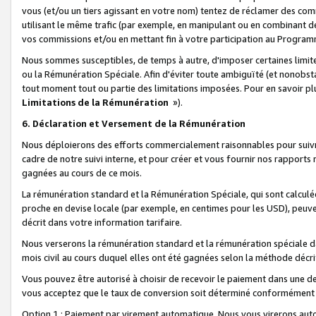
vous (et/ou un tiers agissant en votre nom) tentez de réclamer des c
utilisant le même trafic (par exemple, en manipulant ou en combinant 
vos commissions et/ou en mettant fin à votre participation au Progra
Nous sommes susceptibles, de temps à autre, d'imposer certaines limit
ou la Rémunération Spéciale. Afin d'éviter toute ambiguïté (et nonobst
tout moment tout ou partie des limitations imposées. Pour en savoir plus
Limitations de la Rémunération
»).
6. Déclaration et Versement de la Rémunération
Nous déploierons des efforts commercialement raisonnables pour suivr
cadre de notre suivi interne, et pour créer et vous fournir nos rapport
gagnées au cours de ce mois.
La rémunération standard et la Rémunération Spéciale, qui sont calcul
proche en devise locale (par exemple, en centimes pour les USD), peuve
décrit dans votre information tarifaire.
Nous verserons la rémunération standard et la rémunération spéciale da
mois civil au cours duquel elles ont été gagnées selon la méthode décr
Vous pouvez être autorisé à choisir de recevoir le paiement dans une dev
vous acceptez que le taux de conversion soit déterminé conformément
Option 1 : Paiement par virement automatique.
Nous vous virerons aut