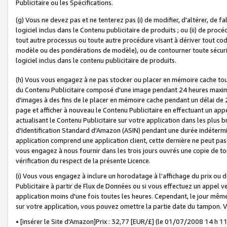
Publicitaire ou les Spécifications.
(g) Vous ne devez pas et ne tenterez pas (i) de modifier, d'altérer, de f
logiciel inclus dans le Contenu publicitaire de produits ; ou (ii) de proc
tout autre processus ou toute autre procédure visant à dériver tout c
modèle ou des pondérations de modèle), ou de contourner toute sécurité a
logiciel inclus dans le contenu publicitaire de produits.
(h) Vous vous engagez à ne pas stocker ou placer en mémoire cache tou
du Contenu Publicitaire composé d'une image pendant 24 heures maxim
d'images à des fins de le placer en mémoire cache pendant un délai de
page et afficher à nouveau le Contenu Publicitaire en effectuant un app
actualisant le Contenu Publicitaire sur votre application dans les plus 
d'Identification Standard d'Amazon (ASIN) pendant une durée indéterminé
application comprend une application client, cette dernière ne peut pa
vous engagez à nous fournir dans les trois jours ouvrés une copie de tou
vérification du respect de la présente Licence.
(i) Vous vous engagez à inclure un horodatage à l'affichage du prix ou 
Publicitaire à partir de Flux de Données ou si vous effectuez un appel ve
application moins d'une fois toutes les heures. Cependant, le jour même
sur votre application, vous pouvez omettre la partie date du tampon.
• [insérer le Site d'Amazon]Prix : 32,77 [EUR/£] (le 01/07/2008 14 h 11 