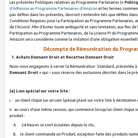
Les présentes Politiques relatives au Programme Partenaires («
Politi
d’Adhésion au Programme Partenaires d'Amazon
et les termes commenç
pas définis dans les présentes, devront s'entendre tels que définis dans 
Conditions Requises pour la Participation au Programme Partenaires, ai
de l'Accord. Afin d’éviter toute ambiguïté et sans limitation, aux fins de
Participation au Programme Partenaires, de la Licence PI du Programme 
Amazon sera considérée comme la violation d’une obligation essentielle
Décompte de Rémunération du Program
1. Achats Donnant Droit et Recettes Donnant Droit
Nous nous engageons à verser la Rémunération Standard, présentée à l
Donnant Droit
» qui – sous réserve des exclusions décrites dans le p
(a) Lien spécial sur votre Site :
i. un client clique sur un Lien Spécial placé sur votre Site à destination
ii. au cours d'une même session, qui commence lorsqu'un client clique s
produit :
A. 24 heures se sont écoulées depuis le clic,
B. le client commande un Produit, exception faite des produits numéri