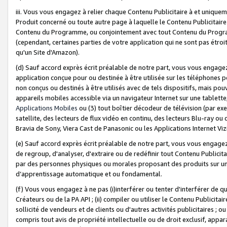
iii. Vous vous engagez à relier chaque Contenu Publicitaire à et uniqu
Produit concerné ou toute autre page à laquelle le Contenu Publicitaire
Contenu du Programme, ou conjointement avec tout Contenu du Programm
(cependant, certaines parties de votre application qui ne sont pas étroi
qu'un Site d'Amazon).
(d) Sauf accord exprès écrit préalable de notre part, vous vous engagez à
application conçue pour ou destinée à être utilisée sur les téléphones p
non conçus ou destinés à être utilisés avec de tels dispositifs, mais pouv
appareils mobiles accessible via un navigateur Internet sur une tablett
Applications Mobiles
ou (3) tout boîtier décodeur de télévision (par ex
satellite, des lecteurs de flux vidéo en continu, des lecteurs Blu-ray o
Bravia de Sony, Viera Cast de Panasonic ou les Applications Internet Viz
(e) Sauf accord exprès écrit préalable de notre part, vous vous engagez 
de regroup, d'analyser, d'extraire ou de redéfinir tout Contenu Publicitai
par des personnes physiques ou morales proposant des produits sur un
d’apprentissage automatique et ou fondamental.
(f) Vous vous engagez à ne pas (i)interférer ou tenter d'interférer de 
Créateurs ou de la PA API ; (ii) compiler ou utiliser le Contenu Publicita
sollicité de vendeurs et de clients ou d'autres activités publicitaires ; ou (
compris tout avis de propriété intellectuelle ou de droit exclusif, appar