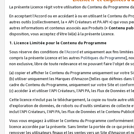
La présente Licence régit votre utilisation du Contenu du Programme d
En acceptant l'Accord ou en accédant à ou en utilisant le Contenu du P
autres outils (collectivement, la «
API Créateurs et PA API
») qui vous pe
autres informations et contenus associés aux Produits («
Contenu publ
disposition, vous acceptez d'être lié(e) à la présente Licence.
1. Licence Limitée pour le Contenu du Programme
Sous réserve des conditions de
l'Accord
et uniquement aux fins limitées
compris la présente Licence et les autres
Politiques du Programme
], n
non exclusive, libre de toute redevance et ne pouvant faire l'objet de so
(a) copier et afficher le Contenu du Programme uniquement sur votre Si
(b) utiliser uniquement les Marques d'Amazon [telles que définies dans 
cadre du Contenu du Programme, uniquement sur votre Site et confo
(c) accéder à et utiliser l’API Créateurs, l’API PA, les Flux de Données e
Cette licence n'inclut pas le téléchargement, la copie ou toute autre util
d’exploration de données, de robots ou d’outils similaires de collecte
inclut l’API Créateurs, l’API PA, les Flux de Données et le Contenu Publici
Vous vous engagez à utiliser le Contenu du Programme conformément a
licence accordée par la présente. Sans limiter la portée de ce qui pré
renvoyer les utilisateurs finaux et les ventes vers un Site d'Amazon et