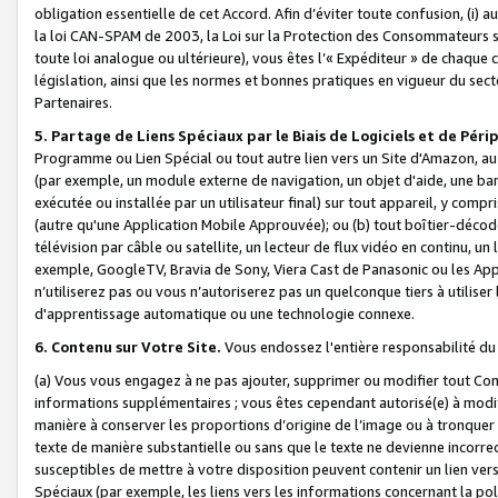
obligation essentielle de cet Accord. Afin d’éviter toute confusion, (i) a
la loi CAN-SPAM de 2003, la Loi sur la Protection des Consommateurs s
toute loi analogue ou ultérieure), vous êtes l’« Expéditeur » de chaque 
législation, ainsi que les normes et bonnes pratiques en vigueur du s
Partenaires.
5. Partage de Liens Spéciaux par le Biais de Logiciels et de Pér
Programme ou Lien Spécial ou tout autre lien vers un Site d'Amazon, au su
(par exemple, un module externe de navigation, un objet d'aide, une ba
exécutée ou installée par un utilisateur final) sur tout appareil, y comp
(autre qu'une Application Mobile Approuvée); ou (b) tout boîtier-décod
télévision par câble ou satellite, un lecteur de flux vidéo en continu, un
exemple, GoogleTV, Bravia de Sony, Viera Cast de Panasonic ou les Appli
n’utiliserez pas ou vous n’autoriserez pas un quelconque tiers à utili
d'apprentissage automatique ou une technologie connexe.
6. Contenu sur Votre Site.
Vous endossez l'entière responsabilité du
(a) Vous vous engagez à ne pas ajouter, supprimer ou modifier tout Co
informations supplémentaires ; vous êtes cependant autorisé(e) à modi
manière à conserver les proportions d’origine de l’image ou à tronquer
texte de manière substantielle ou sans que le texte ne devienne incorr
susceptibles de mettre à votre disposition peuvent contenir un lien ver
Spéciaux (par exemple, les liens vers les informations concernant la poli