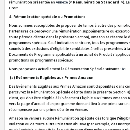
rémunération présentée en
Annexe
(«
Rémunération Standard
»). L
Droit.
4. Rémunération spéciale ou Promotions
Nous sommes susceptibles de proposer de temps à autre des promotion
Partenaires de percevoir une rémunération supplémentaire ou exceptio
toute période décrite dans la présente Section), Amazon se réserve le
programmes spéciaux. Sauf indication contraire, tous les programmes s
soumis à des exclusions d'éligibilité semblables à celles présentées à 
Documents de Programme applicables à un achat de Produit s'appliquera
promotions ou programmes spéciaux.
Nous proposons actuellement la Rémunération Spéciale suivante :
ici
(a) Evénements Eligibles aux Primes Amazon
Des Evénements Eligibles aux Primes Amazon sont disponibles dans cer
percevrez la Rémunération Spéciale décrite dans la présente Section 4(
client, qui doit être éligible à l'Evénement Eligible aux Primes Amazon te
vers la page d'accueil d'un programme donnant lieu à une prime sur un Si
récompensée par une prime décrite en Annexe.
Amazon ne versera aucune Rémunération Spéciale dès lors que l'éligibi
violation ou de toute autre utilisation abusive (par exemple, des inscrip
ou de logiciels automatisés, la participation d'une même personne à p