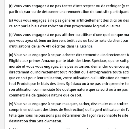
(r) Vous vous engagez à ne pas tenter d'intercepter ou de rediriger (y comp
partir de/sur ou de détourner une rémunération de tout site participa
(s) Vous vous engagez à ne pas générer artificiellement des clics ou de
ce soit par le biais d'un robot ou d'un programme logiciel ou autre.
(t) Vous vous engagez à ne pas afficher ou utiliser d’une quelconque man
que vous ayez obtenu un lien vers ledit avis ou ladite note du client par
d’utilisations de la PA API décrites dans la
Licence
.
(u) Vous vous engagez à ne pas acheter directement ou indirectement t
Eligible aux primes Amazon par le biais des Liens Spéciaux, que ce soit 
morale et vous vous engagez à ne pas autoriser, demander ou encourager
directement ou indirectement tout Produit ou à entreprendre toute acti
que ce soit pour leur utilisation, votre utilisation ou l'utilisation de
tout Produit par le biais des Liens Spéciaux ou à ne pas entreprendre t
son utilisation commerciale (de quelque nature que ce soit) ou à ne pas o
commerciale de quelque nature que ce soit.
(v) Vous vous engagez à ne pas masquer, cacher, dissimuler ou occulter 
compris en utilisant des Liens de Redirection) ou l'agent utilisateur de 
telle que nous ne puissions pas déterminer de façon raisonnable le site ou
destination d'un Site d'Amazon.