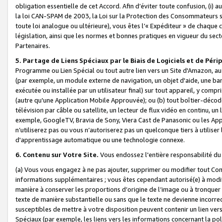
obligation essentielle de cet Accord. Afin d’éviter toute confusion, (i) a
la loi CAN-SPAM de 2003, la Loi sur la Protection des Consommateurs s
toute loi analogue ou ultérieure), vous êtes l’« Expéditeur » de chaque 
législation, ainsi que les normes et bonnes pratiques en vigueur du s
Partenaires.
5. Partage de Liens Spéciaux par le Biais de Logiciels et de Pér
Programme ou Lien Spécial ou tout autre lien vers un Site d'Amazon, au su
(par exemple, un module externe de navigation, un objet d'aide, une ba
exécutée ou installée par un utilisateur final) sur tout appareil, y comp
(autre qu'une Application Mobile Approuvée); ou (b) tout boîtier-décod
télévision par câble ou satellite, un lecteur de flux vidéo en continu, un
exemple, GoogleTV, Bravia de Sony, Viera Cast de Panasonic ou les Appli
n’utiliserez pas ou vous n’autoriserez pas un quelconque tiers à utili
d'apprentissage automatique ou une technologie connexe.
6. Contenu sur Votre Site.
Vous endossez l'entière responsabilité du
(a) Vous vous engagez à ne pas ajouter, supprimer ou modifier tout Co
informations supplémentaires ; vous êtes cependant autorisé(e) à modi
manière à conserver les proportions d’origine de l’image ou à tronquer
texte de manière substantielle ou sans que le texte ne devienne incorr
susceptibles de mettre à votre disposition peuvent contenir un lien ver
Spéciaux (par exemple, les liens vers les informations concernant la poli