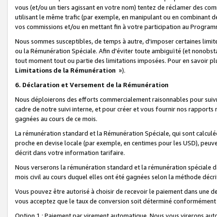
vous (et/ou un tiers agissant en votre nom) tentez de réclamer des c
utilisant le même trafic (par exemple, en manipulant ou en combinant 
vos commissions et/ou en mettant fin à votre participation au Progra
Nous sommes susceptibles, de temps à autre, d'imposer certaines limit
ou la Rémunération Spéciale. Afin d'éviter toute ambiguïté (et nonobst
tout moment tout ou partie des limitations imposées. Pour en savoir plus
Limitations de la Rémunération
»).
6. Déclaration et Versement de la Rémunération
Nous déploierons des efforts commercialement raisonnables pour suivr
cadre de notre suivi interne, et pour créer et vous fournir nos rapport
gagnées au cours de ce mois.
La rémunération standard et la Rémunération Spéciale, qui sont calcul
proche en devise locale (par exemple, en centimes pour les USD), peuve
décrit dans votre information tarifaire.
Nous verserons la rémunération standard et la rémunération spéciale da
mois civil au cours duquel elles ont été gagnées selon la méthode décr
Vous pouvez être autorisé à choisir de recevoir le paiement dans une dev
vous acceptez que le taux de conversion soit déterminé conformément
Option 1 : Paiement par virement automatique.
Nous vous virerons aut