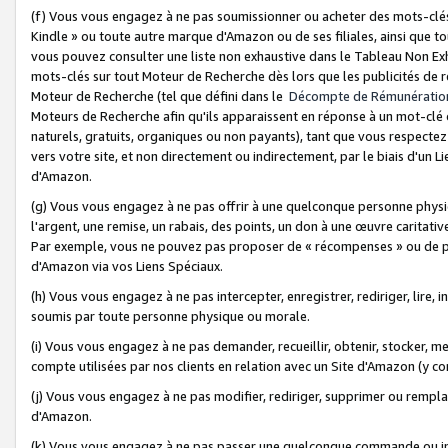
(f) Vous vous engagez à ne pas soumissionner ou acheter des mots-clés,
Kindle » ou toute autre marque d'Amazon ou de ses filiales, ainsi que t
vous pouvez consulter une liste non exhaustive dans le Tableau Non Ex
mots-clés sur tout Moteur de Recherche dès lors que les publicités de 
Moteur de Recherche (tel que défini dans le
Décompte de Rémunératio
Moteurs de Recherche afin qu'ils apparaissent en réponse à un mot-clé o
naturels, gratuits, organiques ou non payants), tant que vous respectez 
vers votre site, et non directement ou indirectement, par le biais d'un Li
d'Amazon.
(g) Vous vous engagez à ne pas offrir à une quelconque personne physi
l'argent, une remise, un rabais, des points, un don à une œuvre caritativ
Par exemple, vous ne pouvez pas proposer de « récompenses » ou de p
d'Amazon via vos Liens Spéciaux.
(h) Vous vous engagez à ne pas intercepter, enregistrer, rediriger, lire
soumis par toute personne physique ou morale.
(i) Vous vous engagez à ne pas demander, recueillir, obtenir, stocker, 
compte utilisées par nos clients en relation avec un Site d'Amazon (y c
(j) Vous vous engagez à ne pas modifier, rediriger, supprimer ou rempla
d'Amazon.
(k) Vous vous engagez à ne pas passer une quelconque commande ou init