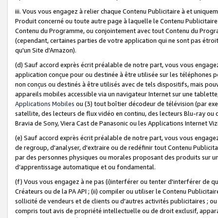
iii. Vous vous engagez à relier chaque Contenu Publicitaire à et uniqu
Produit concerné ou toute autre page à laquelle le Contenu Publicitaire
Contenu du Programme, ou conjointement avec tout Contenu du Programm
(cependant, certaines parties de votre application qui ne sont pas étroi
qu'un Site d'Amazon).
(d) Sauf accord exprès écrit préalable de notre part, vous vous engagez à
application conçue pour ou destinée à être utilisée sur les téléphones p
non conçus ou destinés à être utilisés avec de tels dispositifs, mais pouv
appareils mobiles accessible via un navigateur Internet sur une tablett
Applications Mobiles
ou (3) tout boîtier décodeur de télévision (par ex
satellite, des lecteurs de flux vidéo en continu, des lecteurs Blu-ray o
Bravia de Sony, Viera Cast de Panasonic ou les Applications Internet Viz
(e) Sauf accord exprès écrit préalable de notre part, vous vous engagez 
de regroup, d'analyser, d'extraire ou de redéfinir tout Contenu Publicitai
par des personnes physiques ou morales proposant des produits sur un
d’apprentissage automatique et ou fondamental.
(f) Vous vous engagez à ne pas (i)interférer ou tenter d'interférer de 
Créateurs ou de la PA API ; (ii) compiler ou utiliser le Contenu Publicita
sollicité de vendeurs et de clients ou d'autres activités publicitaires ; ou (
compris tout avis de propriété intellectuelle ou de droit exclusif, appar