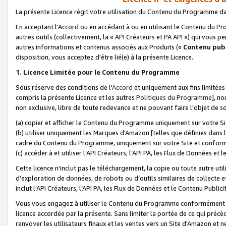
La présente Licence régit votre utilisation du Contenu du Programme d
En acceptant l'Accord ou en accédant à ou en utilisant le Contenu du P
autres outils (collectivement, la «
API Créateurs et PA API
») qui vous pe
autres informations et contenus associés aux Produits («
Contenu publ
disposition, vous acceptez d'être lié(e) à la présente Licence.
1. Licence Limitée pour le Contenu du Programme
Sous réserve des conditions de
l'Accord
et uniquement aux fins limitées
compris la présente Licence et les autres
Politiques du Programme
], n
non exclusive, libre de toute redevance et ne pouvant faire l'objet de so
(a) copier et afficher le Contenu du Programme uniquement sur votre Si
(b) utiliser uniquement les Marques d'Amazon [telles que définies dans 
cadre du Contenu du Programme, uniquement sur votre Site et confo
(c) accéder à et utiliser l’API Créateurs, l’API PA, les Flux de Données e
Cette licence n'inclut pas le téléchargement, la copie ou toute autre util
d’exploration de données, de robots ou d’outils similaires de collecte
inclut l’API Créateurs, l’API PA, les Flux de Données et le Contenu Publici
Vous vous engagez à utiliser le Contenu du Programme conformément a
licence accordée par la présente. Sans limiter la portée de ce qui pré
renvoyer les utilisateurs finaux et les ventes vers un Site d'Amazon et