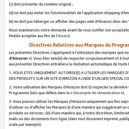
(c) doit présenter du contenu original ;
(d) ne doit pas imiter les fonctionnalités de l'application shopping d'Am
(e) ne doit pas héberger ou afficher des pages web d'Amazon dans de
Nous examinerons votre demande avant de vous notifier son acceptatio
Mobile acceptée aux fins de l'
Accord
.
Directives Relatives aux Marques du Progra
Les présentes Directives s'appliquent à l'utilisation des marques que
d'Amazon
»). Vous êtes tenu(e) de respecter scrupuleusement et à tou
aux présentes Directives entraînera la résiliation automatique de toute
1. VOUS ETES UNIQUEMENT AUTORISE(E) A UTILISER LES MARQUES D'
DES PRODUITS SUR UN SITE D'AMAZON A L'AIDE D'UN LIEN SPECIAL 
2. Votre utilisation des Marques d'Amazon doit (i) respecter la dernière
Programme (tels que définis dans le «
Décompte de rémunération
»).
3. Vous pouvez utiliser les Marques d'Amazon uniquement aux fins expr
d'utiliser ou d'afficher les Marques (i) d’une manière qui suggérerait un
produits ou services ; (iii) d’une manière qui, à notre discrétion, limit
mails ou des documents hors ligne (dans tout document imprimé, publip
orale par exemple).