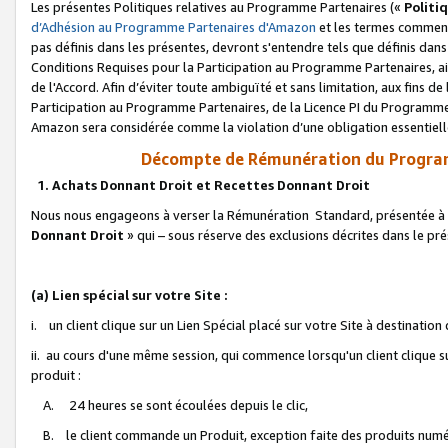
Les présentes Politiques relatives au Programme Partenaires («
Politi
d’Adhésion au Programme Partenaires d'Amazon
et les termes commenç
pas définis dans les présentes, devront s'entendre tels que définis dans 
Conditions Requises pour la Participation au Programme Partenaires, ai
de l'Accord. Afin d’éviter toute ambiguïté et sans limitation, aux fins de
Participation au Programme Partenaires, de la Licence PI du Programme 
Amazon sera considérée comme la violation d’une obligation essentielle
Décompte de Rémunération du Program
1. Achats Donnant Droit et Recettes Donnant Droit
Nous nous engageons à verser la Rémunération Standard, présentée à l
Donnant Droit
» qui – sous réserve des exclusions décrites dans le p
(a) Lien spécial sur votre Site :
i. un client clique sur un Lien Spécial placé sur votre Site à destination
ii. au cours d'une même session, qui commence lorsqu'un client clique s
produit :
A. 24 heures se sont écoulées depuis le clic,
B. le client commande un Produit, exception faite des produits numéri