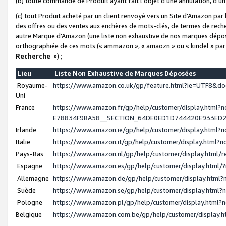
(b) toute commande de Produit ayant fait l'objet d'une annulation, d'u
(c) tout Produit acheté par un client renvoyé vers un Site d'Amazon par
des offres ou des ventes aux enchères de mots-clés, de termes de reche
autre Marque d'Amazon (une liste non exhaustive de nos marques déposée
orthographiée de ces mots (« ammazon », « amaozn » ou « kindel » par
Recherche
») ;
Lieu
Liste Non Exhaustive de Marques Déposées
Royaume-
https://www.amazon.co.uk/gp/feature.html?ie=UTF8&
Uni
France
https://www.amazon.fr/gp/help/customer/display.ht
E78834F9BA58__SECTION_64DE0ED1D744420E933ED
Irlande
https://www.amazon.ie/gp/help/customer/display.htm
Italie
https://www.amazon.it/gp/help/customer/display.html
Pays-Bas
https://www.amazon.nl/gp/help/customer/display.html
Espagne
https://www.amazon.es/gp/help/customer/display.html
Allemagne
https://www.amazon.de/gp/help/customer/display.htm
Suède
https://www.amazon.se/gp/help/customer/display.htm
Pologne
https://www.amazon.pl/gp/help/customer/display.html
Belgique
https://www.amazon.com.be/gp/help/customer/displa