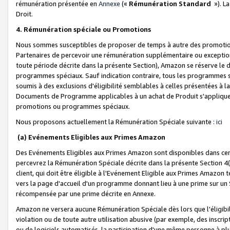
rémunération présentée en
Annexe
(«
Rémunération Standard
»). L
Droit.
4. Rémunération spéciale ou Promotions
Nous sommes susceptibles de proposer de temps à autre des promotion
Partenaires de percevoir une rémunération supplémentaire ou exceptio
toute période décrite dans la présente Section), Amazon se réserve le
programmes spéciaux. Sauf indication contraire, tous les programmes s
soumis à des exclusions d'éligibilité semblables à celles présentées à 
Documents de Programme applicables à un achat de Produit s'appliquera
promotions ou programmes spéciaux.
Nous proposons actuellement la Rémunération Spéciale suivante :
ici
(a) Evénements Eligibles aux Primes Amazon
Des Evénements Eligibles aux Primes Amazon sont disponibles dans cer
percevrez la Rémunération Spéciale décrite dans la présente Section 4(
client, qui doit être éligible à l'Evénement Eligible aux Primes Amazon te
vers la page d'accueil d'un programme donnant lieu à une prime sur un Si
récompensée par une prime décrite en Annexe.
Amazon ne versera aucune Rémunération Spéciale dès lors que l'éligibi
violation ou de toute autre utilisation abusive (par exemple, des inscrip
ou de logiciels automatisés, la participation d'une même personne à p