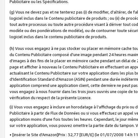
Publicitaire ou les Spécifications.
(g) Vous ne devez pas et ne tenterez pas (i) de modifier, d'altérer, de f
logiciel inclus dans le Contenu publicitaire de produits ; ou (ii) de proc
tout autre processus ou toute autre procédure visant à dériver tout c
modèle ou des pondérations de modèle), ou de contourner toute sécurité a
logiciel inclus dans le contenu publicitaire de produits.
(h) Vous vous engagez à ne pas stocker ou placer en mémoire cache tou
du Contenu Publicitaire composé d'une image pendant 24 heures maxim
d'images à des fins de le placer en mémoire cache pendant un délai de
page et afficher à nouveau le Contenu Publicitaire en effectuant un app
actualisant le Contenu Publicitaire sur votre application dans les plus 
d'Identification Standard d'Amazon (ASIN) pendant une durée indéterminé
application comprend une application client, cette dernière ne peut pa
vous engagez à nous fournir dans les trois jours ouvrés une copie de tou
vérification du respect de la présente Licence.
(i) Vous vous engagez à inclure un horodatage à l'affichage du prix ou 
Publicitaire à partir de Flux de Données ou si vous effectuez un appel ve
application moins d'une fois toutes les heures. Cependant, le jour même
sur votre application, vous pouvez omettre la partie date du tampon.
• [insérer le Site d'Amazon]Prix : 32,77 [EUR/£] (le 01/07/2008 14 h 11 