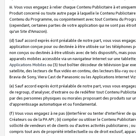
iii. Vous vous engagez à relier chaque Contenu Publicitaire à et uniqu
Produit concerné ou toute autre page à laquelle le Contenu Publicitaire
Contenu du Programme, ou conjointement avec tout Contenu du Programm
(cependant, certaines parties de votre application qui ne sont pas étroi
qu'un Site d'Amazon).
(d) Sauf accord exprès écrit préalable de notre part, vous vous engagez à
application conçue pour ou destinée à être utilisée sur les téléphones p
non conçus ou destinés à être utilisés avec de tels dispositifs, mais pouv
appareils mobiles accessible via un navigateur Internet sur une tablett
Applications Mobiles
ou (3) tout boîtier décodeur de télévision (par ex
satellite, des lecteurs de flux vidéo en continu, des lecteurs Blu-ray o
Bravia de Sony, Viera Cast de Panasonic ou les Applications Internet Viz
(e) Sauf accord exprès écrit préalable de notre part, vous vous engagez 
de regroup, d'analyser, d'extraire ou de redéfinir tout Contenu Publicitai
par des personnes physiques ou morales proposant des produits sur un
d’apprentissage automatique et ou fondamental.
(f) Vous vous engagez à ne pas (i)interférer ou tenter d'interférer de 
Créateurs ou de la PA API ; (ii) compiler ou utiliser le Contenu Publicita
sollicité de vendeurs et de clients ou d'autres activités publicitaires ; ou (
compris tout avis de propriété intellectuelle ou de droit exclusif, appar