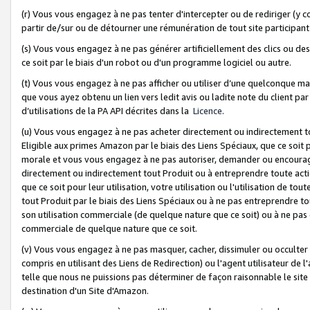
(r) Vous vous engagez à ne pas tenter d'intercepter ou de rediriger (y comp
partir de/sur ou de détourner une rémunération de tout site participa
(s) Vous vous engagez à ne pas générer artificiellement des clics ou de
ce soit par le biais d'un robot ou d'un programme logiciel ou autre.
(t) Vous vous engagez à ne pas afficher ou utiliser d’une quelconque man
que vous ayez obtenu un lien vers ledit avis ou ladite note du client par
d’utilisations de la PA API décrites dans la
Licence
.
(u) Vous vous engagez à ne pas acheter directement ou indirectement t
Eligible aux primes Amazon par le biais des Liens Spéciaux, que ce soit 
morale et vous vous engagez à ne pas autoriser, demander ou encourager
directement ou indirectement tout Produit ou à entreprendre toute acti
que ce soit pour leur utilisation, votre utilisation ou l'utilisation de
tout Produit par le biais des Liens Spéciaux ou à ne pas entreprendre t
son utilisation commerciale (de quelque nature que ce soit) ou à ne pas o
commerciale de quelque nature que ce soit.
(v) Vous vous engagez à ne pas masquer, cacher, dissimuler ou occulter 
compris en utilisant des Liens de Redirection) ou l'agent utilisateur de 
telle que nous ne puissions pas déterminer de façon raisonnable le site ou
destination d'un Site d'Amazon.