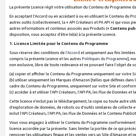
La présente Licence régit votre utilisation du Contenu du Programme d
En acceptant l'Accord ou en accédant à ou en utilisant le Contenu du P
autres outils (collectivement, la «
API Créateurs et PA API
») qui vous pe
autres informations et contenus associés aux Produits («
Contenu publ
disposition, vous acceptez d'être lié(e) à la présente Licence.
1. Licence Limitée pour le Contenu du Programme
Sous réserve des conditions de
l'Accord
et uniquement aux fins limitées
compris la présente Licence et les autres
Politiques du Programme
], n
non exclusive, libre de toute redevance et ne pouvant faire l'objet de so
(a) copier et afficher le Contenu du Programme uniquement sur votre Si
(b) utiliser uniquement les Marques d'Amazon [telles que définies dans 
cadre du Contenu du Programme, uniquement sur votre Site et confo
(c) accéder à et utiliser l’API Créateurs, l’API PA, les Flux de Données e
Cette licence n'inclut pas le téléchargement, la copie ou toute autre util
d’exploration de données, de robots ou d’outils similaires de collecte
inclut l’API Créateurs, l’API PA, les Flux de Données et le Contenu Publici
Vous vous engagez à utiliser le Contenu du Programme conformément a
licence accordée par la présente. Sans limiter la portée de ce qui pré
renvoyer les utilisateurs finaux et les ventes vers un Site d'Amazon et