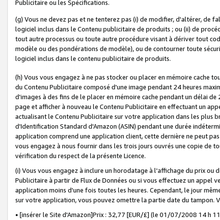
Publicitaire ou les Spécifications.
(g) Vous ne devez pas et ne tenterez pas (i) de modifier, d'altérer, de f
logiciel inclus dans le Contenu publicitaire de produits ; ou (ii) de proc
tout autre processus ou toute autre procédure visant à dériver tout c
modèle ou des pondérations de modèle), ou de contourner toute sécurité a
logiciel inclus dans le contenu publicitaire de produits.
(h) Vous vous engagez à ne pas stocker ou placer en mémoire cache tou
du Contenu Publicitaire composé d'une image pendant 24 heures maxim
d'images à des fins de le placer en mémoire cache pendant un délai de
page et afficher à nouveau le Contenu Publicitaire en effectuant un app
actualisant le Contenu Publicitaire sur votre application dans les plus 
d'Identification Standard d'Amazon (ASIN) pendant une durée indéterminé
application comprend une application client, cette dernière ne peut pa
vous engagez à nous fournir dans les trois jours ouvrés une copie de tou
vérification du respect de la présente Licence.
(i) Vous vous engagez à inclure un horodatage à l'affichage du prix ou 
Publicitaire à partir de Flux de Données ou si vous effectuez un appel ve
application moins d'une fois toutes les heures. Cependant, le jour même
sur votre application, vous pouvez omettre la partie date du tampon.
• [insérer le Site d'Amazon]Prix : 32,77 [EUR/£] (le 01/07/2008 14 h 11 