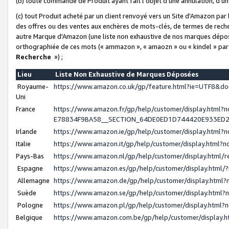
(b) toute commande de Produit ayant fait l'objet d'une annulation, d'u
(c) tout Produit acheté par un client renvoyé vers un Site d'Amazon par
des offres ou des ventes aux enchères de mots-clés, de termes de reche
autre Marque d'Amazon (une liste non exhaustive de nos marques déposée
orthographiée de ces mots (« ammazon », « amaozn » ou « kindel » par
Recherche
») ;
Lieu
Liste Non Exhaustive de Marques Déposées
Royaume-
https://www.amazon.co.uk/gp/feature.html?ie=UTF8&
Uni
France
https://www.amazon.fr/gp/help/customer/display.ht
E78834F9BA58__SECTION_64DE0ED1D744420E933ED
Irlande
https://www.amazon.ie/gp/help/customer/display.htm
Italie
https://www.amazon.it/gp/help/customer/display.html
Pays-Bas
https://www.amazon.nl/gp/help/customer/display.html
Espagne
https://www.amazon.es/gp/help/customer/display.html
Allemagne
https://www.amazon.de/gp/help/customer/display.htm
Suède
https://www.amazon.se/gp/help/customer/display.htm
Pologne
https://www.amazon.pl/gp/help/customer/display.html
Belgique
https://www.amazon.com.be/gp/help/customer/displa