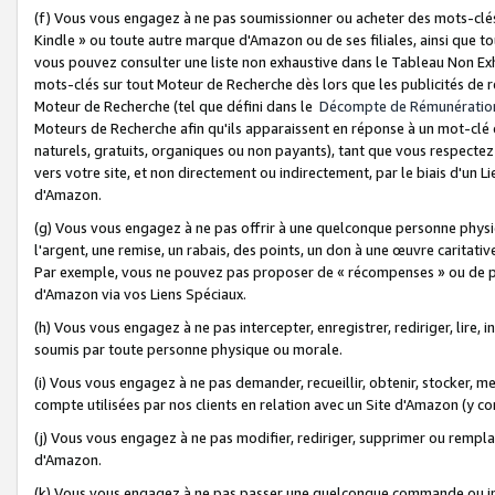
(f) Vous vous engagez à ne pas soumissionner ou acheter des mots-clés,
Kindle » ou toute autre marque d'Amazon ou de ses filiales, ainsi que t
vous pouvez consulter une liste non exhaustive dans le Tableau Non Ex
mots-clés sur tout Moteur de Recherche dès lors que les publicités de 
Moteur de Recherche (tel que défini dans le
Décompte de Rémunératio
Moteurs de Recherche afin qu'ils apparaissent en réponse à un mot-clé o
naturels, gratuits, organiques ou non payants), tant que vous respectez 
vers votre site, et non directement ou indirectement, par le biais d'un Li
d'Amazon.
(g) Vous vous engagez à ne pas offrir à une quelconque personne physi
l'argent, une remise, un rabais, des points, un don à une œuvre caritativ
Par exemple, vous ne pouvez pas proposer de « récompenses » ou de p
d'Amazon via vos Liens Spéciaux.
(h) Vous vous engagez à ne pas intercepter, enregistrer, rediriger, lire
soumis par toute personne physique ou morale.
(i) Vous vous engagez à ne pas demander, recueillir, obtenir, stocker, 
compte utilisées par nos clients en relation avec un Site d'Amazon (y c
(j) Vous vous engagez à ne pas modifier, rediriger, supprimer ou rempla
d'Amazon.
(k) Vous vous engagez à ne pas passer une quelconque commande ou init