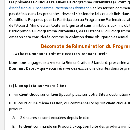
Les présentes Politiques relatives au Programme Partenaires («
Politi
d’Adhésion au Programme Partenaires d'Amazon
et les termes commenç
pas définis dans les présentes, devront s'entendre tels que définis dans 
Conditions Requises pour la Participation au Programme Partenaires, ai
de l'Accord. Afin d’éviter toute ambiguïté et sans limitation, aux fins de
Participation au Programme Partenaires, de la Licence PI du Programme 
Amazon sera considérée comme la violation d’une obligation essentielle
Décompte de Rémunération du Program
1. Achats Donnant Droit et Recettes Donnant Droit
Nous nous engageons à verser la Rémunération Standard, présentée à l
Donnant Droit
» qui – sous réserve des exclusions décrites dans le p
(a) Lien spécial sur votre Site :
i. un client clique sur un Lien Spécial placé sur votre Site à destination
ii. au cours d'une même session, qui commence lorsqu'un client clique s
produit :
A. 24 heures se sont écoulées depuis le clic,
B. le client commande un Produit, exception faite des produits numéri