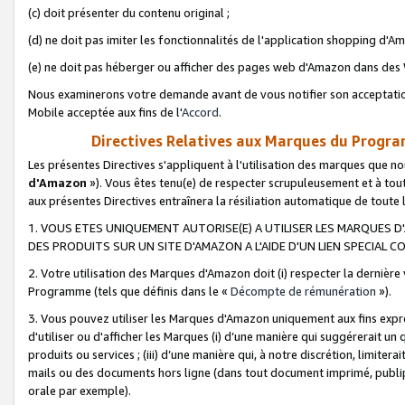
(c) doit présenter du contenu original ;
(d) ne doit pas imiter les fonctionnalités de l'application shopping d'Am
(e) ne doit pas héberger ou afficher des pages web d'Amazon dans de
Nous examinerons votre demande avant de vous notifier son acceptatio
Mobile acceptée aux fins de l'
Accord
.
Directives Relatives aux Marques du Progra
Les présentes Directives s'appliquent à l'utilisation des marques que
d'Amazon
»). Vous êtes tenu(e) de respecter scrupuleusement et à tou
aux présentes Directives entraînera la résiliation automatique de toute
1. VOUS ETES UNIQUEMENT AUTORISE(E) A UTILISER LES MARQUES D'
DES PRODUITS SUR UN SITE D'AMAZON A L'AIDE D'UN LIEN SPECIAL 
2. Votre utilisation des Marques d'Amazon doit (i) respecter la dernière
Programme (tels que définis dans le «
Décompte de rémunération
»).
3. Vous pouvez utiliser les Marques d'Amazon uniquement aux fins expr
d'utiliser ou d'afficher les Marques (i) d’une manière qui suggérerait un
produits ou services ; (iii) d’une manière qui, à notre discrétion, limit
mails ou des documents hors ligne (dans tout document imprimé, publip
orale par exemple).