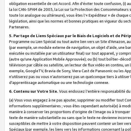
obligation essentielle de cet Accord. Afin d’éviter toute confusion, (i) a
la loi CAN-SPAM de 2003, la Loi sur la Protection des Consommateurs s
toute loi analogue ou ultérieure), vous êtes l’« Expéditeur » de chaque 
législation, ainsi que les normes et bonnes pratiques en vigueur du s
Partenaires.
5. Partage de Liens Spéciaux par le Biais de Logiciels et de Pér
Programme ou Lien Spécial ou tout autre lien vers un Site d'Amazon, au su
(par exemple, un module externe de navigation, un objet d'aide, une ba
exécutée ou installée par un utilisateur final) sur tout appareil, y comp
(autre qu'une Application Mobile Approuvée); ou (b) tout boîtier-décod
télévision par câble ou satellite, un lecteur de flux vidéo en continu, un
exemple, GoogleTV, Bravia de Sony, Viera Cast de Panasonic ou les Appli
n’utiliserez pas ou vous n’autoriserez pas un quelconque tiers à utili
d'apprentissage automatique ou une technologie connexe.
6. Contenu sur Votre Site.
Vous endossez l'entière responsabilité du
(a) Vous vous engagez à ne pas ajouter, supprimer ou modifier tout Co
informations supplémentaires ; vous êtes cependant autorisé(e) à modi
manière à conserver les proportions d’origine de l’image ou à tronquer
texte de manière substantielle ou sans que le texte ne devienne incorr
susceptibles de mettre à votre disposition peuvent contenir un lien ver
Spéciaux (par exemple, les liens vers les informations concernant la poli