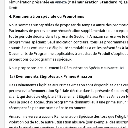
rémunération présentée en
Annexe
(«
Rémunération Standard
»). L
Droit.
4. Rémunération spéciale ou Promotions
Nous sommes susceptibles de proposer de temps à autre des promotion
Partenaires de percevoir une rémunération supplémentaire ou exceptio
toute période décrite dans la présente Section), Amazon se réserve le
programmes spéciaux. Sauf indication contraire, tous les programmes s
soumis à des exclusions d'éligibilité semblables à celles présentées à 
Documents de Programme applicables à un achat de Produit s'appliquera
promotions ou programmes spéciaux.
Nous proposons actuellement la Rémunération Spéciale suivante :
ici
(a) Evénements Eligibles aux Primes Amazon
Des Evénements Eligibles aux Primes Amazon sont disponibles dans cer
percevrez la Rémunération Spéciale décrite dans la présente Section 4(
client, qui doit être éligible à l'Evénement Eligible aux Primes Amazon te
vers la page d'accueil d'un programme donnant lieu à une prime sur un Si
récompensée par une prime décrite en Annexe.
Amazon ne versera aucune Rémunération Spéciale dès lors que l'éligibi
violation ou de toute autre utilisation abusive (par exemple, des inscrip
ou de logiciels automatisés, la participation d'une même personne à p