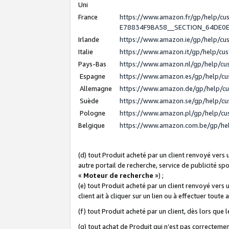
Uni
France
https://www.amazon.fr/gp/help/c
E78834F9BA58__SECTION_64DE0
Irlande
https://www.amazon.ie/gp/help/c
Italie
https://www.amazon.it/gp/help/cu
Pays-Bas
https://www.amazon.nl/gp/help/c
Espagne
https://www.amazon.es/gp/help/c
Allemagne
https://www.amazon.de/gp/help/c
Suède
https://www.amazon.se/gp/help/c
Pologne
https://www.amazon.pl/gp/help/c
Belgique
https://www.amazon.com.be/gp/h
(d) tout Produit acheté par un client renvoyé vers
autre portail de recherche, service de publicité sp
«
Moteur de recherche
») ;
(e) tout Produit acheté par un client renvoyé vers 
client ait à cliquer sur un lien ou à effectuer toute 
(f) tout Produit acheté par un client, dès lors que
(g) tout achat de Produit qui n’est pas correctemen