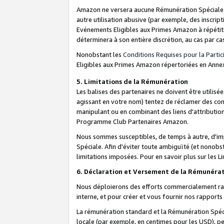
Amazon ne versera aucune Rémunération Spéciale dè
autre utilisation abusive (par exemple, des inscript
Evénements Eligibles aux Primes Amazon à répétiti
déterminera à son entière discrétion, au cas par ca
Nonobstant les
Conditions Requises pour la Parti
Eligibles aux Primes Amazon répertoriées en Anne
5. Limitations de la Rémunération
Les balises des partenaires ne doivent être utili
agissant en votre nom) tentez de réclamer des co
manipulant ou en combinant des liens d'attributi
Programme Club Partenaires Amazon.
Nous sommes susceptibles, de temps à autre, d'imp
Spéciale. Afin d'éviter toute ambiguïté (et nonob
limitations imposées. Pour en savoir plus sur les Li
6. Déclaration et Versement de la Rémunéra
Nous déploierons des efforts commercialement rai
interne, et pour créer et vous fournir nos rappor
La rémunération standard et la Rémunération Spéci
locale (par exemple, en centimes pour les USD), pe