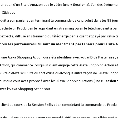
stination d'un Site d'Amazon que le vôtre (une «
Session
»), l'un des événemen
Click ; ou
it à son panier et en terminant la commande de ce produit dans les 89 jours sui
achète un Produit en le regardant en streaming ou en le téléchargeant à part
st expédié, diffusé en streaming ou téléchargé par le client et payé par celui-ci
 pour les partenaires utilisant un identifiant partenaire pour le si
ge une Alexa Shopping Action qui a été identifiée avec votre ID de Partenaire ; 
Action, qui commence lorsqu'un client engage cette Alexa Shopping Action et s
 Site d'Alexa skill Site ou sort d'une quelconque autre façon de l'Alexa Shop
uit que vous avez proposé avec les Alexa Shopping Actions (une «
Session S
vec l'Alexa Shopping Action soit :
 client au cours de la Session Skills et en complétant la commande du Produ
 de l' Alexa Shopping Action est expédié, diffusé en continu ou téléchargé par