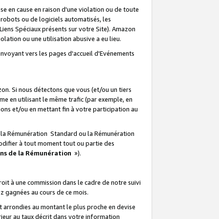
e en cause en raison d'une violation ou de toute
e robots ou de logiciels automatisés, les
Liens Spéciaux présents sur votre Site). Amazon
lation ou une utilisation abusive a eu lieu.
renvoyant vers les pages d'accueil d'Evénements
on. Si nous détectons que vous (et/ou un tiers
 en utilisant le même trafic (par exemple, en
s et/ou en mettant fin à votre participation au
ir la Rémunération Standard ou la Rémunération
odifier à tout moment tout ou partie des
ons de la Rémunération
»).
it à une commission dans le cadre de notre suivi
ez gagnées au cours de ce mois.
t arrondies au montant le plus proche en devise
ieur au taux décrit dans votre information