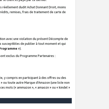
 réellement dudit Achat Donnant Droit, moins
rédits, remises, frais de traitement de carte de
elation avec une violation du présent Décompte de
s susceptibles de publier à tout moment et qui
 Programme
»).
t sont exclus du Programme Partenaires :
e, y compris en participant à des offres ou des
e » ou toute autre Marque d'Amazon (une liste non
e ces mots (« ammazon », « amaozn » ou « kindel »