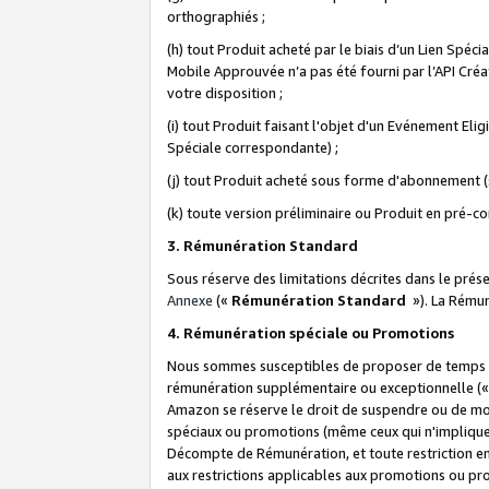
orthographiés ;
(h) tout Produit acheté par le biais d’un Lien Spéc
Mobile Approuvée n’a pas été fourni par l’API Créat
votre disposition ;
(i) tout Produit faisant l'objet d'un Evénement El
Spéciale correspondante) ;
(j) tout Produit acheté sous forme d'abonnement (s
(k) toute version préliminaire ou Produit en pré-c
3. Rémunération Standard
Sous réserve des limitations décrites dans le pré
Annexe
(«
Rémunération Standard
»). La Rému
4. Rémunération spéciale ou Promotions
Nous sommes susceptibles de proposer de temps à
rémunération supplémentaire ou exceptionnelle (
Amazon se réserve le droit de suspendre ou de mo
spéciaux ou promotions (même ceux qui n'impliquent
Décompte de Rémunération, et toute restriction e
aux restrictions applicables aux promotions ou p