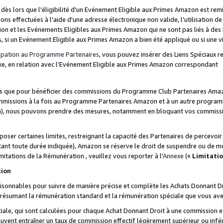
s lors que l'éligibilité d'un Evénement Eligible aux Primes Amazon est remis
ions effectuées à l'aide d'une adresse électronique non valide, l'utilisation d
on et les Evénements Eligibles aux Primes Amazon qui ne sont pas liés à des 
s, si un Evénement Eligible aux Primes Amazon a bien été appliqué ou si une vio
cipation au Programme Partenaires
, vous pouvez insérer des Liens Spéciaux 
xe, en relation avec l’Evénement Eligible aux Primes Amazon correspondant
sées que pour bénéficier des commissions du Programme Club Partenaires Amaz
mmissions à la fois au Programme Partenaires Amazon et à un autre programme
on), nous pouvons prendre des mesures, notamment en bloquant vos commission
oser certaines limites, restreignant la capacité des Partenaires de percevo
stant toute durée indiquée), Amazon se réserve le droit de suspendre ou de m
mitations de la Rémunération , veuillez vous reporter à l'
Annexe
(«
Limitati
tion
sonnables pour suivre de manière précise et complète les Achats Donnant Dro
ts résumant la rémunération standard et la rémunération spéciale que vous av
ale, qui sont calculées pour chaque Achat Donnant Droit à une commission e
uvent entraîner un taux de commission effectif légèrement supérieur ou infér