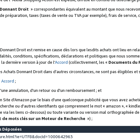
 Donnant Droit
» correspondantes équivalent au montant que nous recevons
 de préparation, taxes (taxes de vente ou TVA par exemple), frais de service, c
s Donnant Droit est remise en cause dès lors que lesdits achats ont lieu en r
lités, conditions, spécifications, déclarations et politiques que nous somme
a dernière version à jour de l'
Accord
(collectivement, les «
Documents du
 des Achats Donnant Droit dans d'autres circonstances, ne sont pas éligibles e
e
Accord
;
d'une annulation, d'un retour ou d'un remboursement ; et
 un Site d'Amazon par le biais d'une quelconque publicité que vous avez acheté
cherche ou d'autres identifiants qui comprennent le mot « amazon », « kindl
 via les liens ci-dessous) ou toute variante ou version mal orthographiée d
t de mots clés sur un Moteur de Recherche
») ;
es Déposées
ture.html?ie=UTF8&docId=1000642963