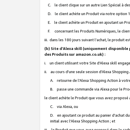
C. le client clique sur un autre Lien Spécial à de
D. le client achète un Produit via notre option 1-
E. le client achète un Produit en ajoutant un Produ
F. concernant les Produits Numériques, le client 
iii. dans les 180 jours suivant l'achat, le produit e
(b) Site d'Alexa skill (uniquement disponible
des Produits sur amazon.co.uk) :
i. un client utilisant votre Site d'Alexa skill enga
ii. au cours d'une seule session d'Alexa Shopping 
A. retourne de l'Alexa Shopping Action à votre
B. passe une commande via Alexa pour le Prod
le client achète le Produit que vous avez proposé a
C. via Alexa, ou
D. en ajoutant ce produit au panier d'achat du
initial avec l'Alexa Shopping Action ; et
iii. le Produit que vous avez proposé dans le cadre