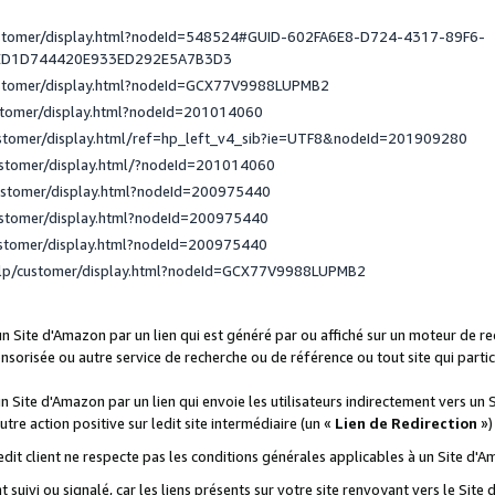
ustomer/display.html?nodeId=548524#GUID-602FA6E8-D724-4317-89F6-
ED1D744420E933ED292E5A7B3D3
ustomer/display.html?nodeId=GCX77V9988LUPMB2
stomer/display.html?nodeId=201014060
ustomer/display.html/ref=hp_left_v4_sib?ie=UTF8&nodeId=201909280
ustomer/display.html/?nodeId=201014060
ustomer/display.html?nodeId=200975440
ustomer/display.html?nodeId=200975440
ustomer/display.html?nodeId=200975440
elp/customer/display.html?nodeId=GCX77V9988LUPMB2
 un Site d'Amazon par un lien qui est généré par ou affiché sur un moteur de 
onsorisée ou autre service de recherche ou de référence ou tout site qui part
un Site d'Amazon par un lien qui envoie les utilisateurs indirectement vers un 
autre action positive sur ledit site intermédiaire (un «
Lien de Redirection
»)
 ledit client ne respecte pas les conditions générales applicables à un Site d'
t suivi ou signalé, car les liens présents sur votre site renvoyant vers le Si