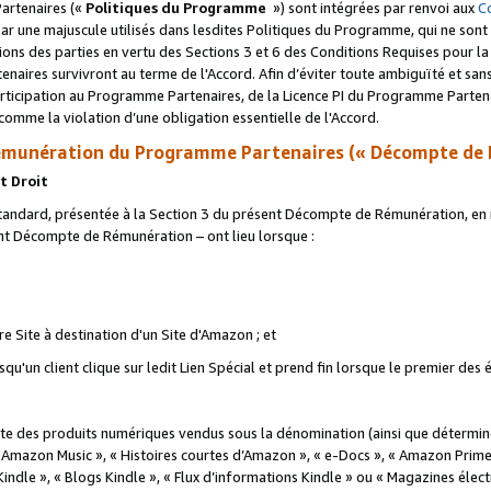
artenaires («
Politiques du Programme
») sont intégrées par renvoi aux
C
r une majuscule utilisés dans lesdites Politiques du Programme, qui ne sont 
ations des parties en vertu des Sections 3 et 6 des Conditions Requises pour l
naires survivront au terme de l'Accord. Afin d’éviter toute ambiguïté et sans l
rticipation au Programme Partenaires, de la Licence PI du Programme Partenai
mme la violation d’une obligation essentielle de l'Accord.
munération du Programme Partenaires (« Décompte de 
t Droit
ndard, présentée à la Section 3 du présent Décompte de Rémunération, en r
ent Décompte de Rémunération – ont lieu lorsque :
tre Site à destination d'un Site d'Amazon ; et
u'un client clique sur ledit Lien Spécial et prend fin lorsque le premier des
 des produits numériques vendus sous la dénomination (ainsi que déterminé 
 Amazon Music », « Histoires courtes d’Amazon », « e-Docs », « Amazon Prim
 Kindle », « Blogs Kindle », « Flux d’informations Kindle » ou « Magazines éle