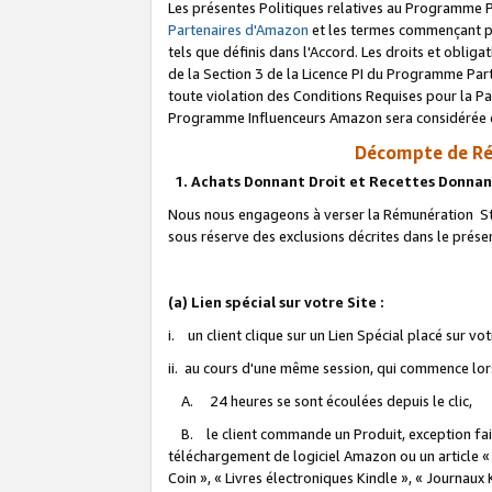
Les présentes Politiques relatives au Programme P
Partenaires d'Amazon
et les termes commençant pa
tels que définis dans l'Accord. Les droits et oblig
de la Section 3 de la Licence PI du Programme Parte
toute violation des Conditions Requises pour la Pa
Programme Influenceurs Amazon sera considérée co
Décompte de Ré
1. Achats Donnant Droit et Recettes Donnan
Nous nous engageons à verser la Rémunération Sta
sous réserve des exclusions décrites dans le prés
(a) Lien spécial sur votre Site :
i. un client clique sur un Lien Spécial placé sur vo
ii. au cours d'une même session, qui commence lorsq
A. 24 heures se sont écoulées depuis le clic,
B. le client commande un Produit, exception faite
téléchargement de logiciel Amazon ou un article «
Coin », « Livres électroniques Kindle », « Journaux