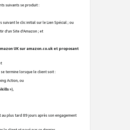
ts suivants se produit :
vant le clic initial sur le Lien Spécial ; ou
ir d'un Site d'Amazon ; et
te Amazon UK sur amazon.co.uk et proposant
et
e termine lorsque le client soit :
ping Action, ou
kills
»),
it au plus tard 89 jours après son engagement
 le client et payé par ce dernier.