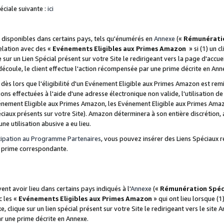
ciale suivante :
ici
disponibles dans certains pays, tels qu'énumérés en
Annexe
(«
Rémunérati
relation avec des «
Evénements Eligibles aux Primes Amazon
» si (1) un c
 sur un Lien Spécial présent sur votre Site le redirigeant vers la page d'acc
 découle, le client effectue l'action récompensée par une prime décrite en Ann
s lors que l'éligibilité d'un Evénement Eligible aux Primes Amazon est remis
ions effectuées à l'aide d'une adresse électronique non valide, l'utilisation d
nement Eligible aux Primes Amazon, les Evénement Eligible aux Primes Amazo
ciaux présents sur votre Site). Amazon déterminera à son entière discrétion, 
ne utilisation abusive a eu lieu.
cipation au Programme Partenaires
, vous pouvez insérer des Liens Spéciaux r
la prime correspondante.
t avoir lieu dans certains pays indiqués à l'
Annexe
(«
Rémunération Spéc
c les «
Evénements Eligibles aux Primes Amazon
» qui ont lieu lorsque (1)
 clique sur un lien spécial présent sur votre Site le redirigeant vers le site 
ar une prime décrite en Annexe.