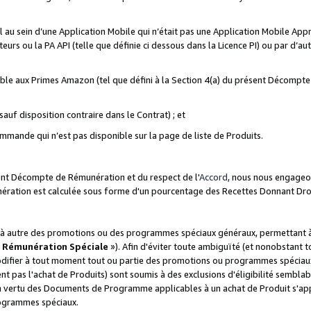
ial au sein d’une Application Mobile qui n’était pas une Application Mobile Ap
eurs ou la PA API (telle que définie ci dessous dans la Licence PI) ou par d’au
igible aux Primes Amazon (tel que défini à la Section 4(a) du présent Décomp
auf disposition contraire dans le Contrat) ; et
ommande qui n’est pas disponible sur la page de liste de Produits.
sent Décompte de Rémunération et du respect de l'
Accord
, nous nous engageo
nération est calculée sous forme d'un pourcentage des Recettes Donnant Dro
 autre des promotions ou des programmes spéciaux généraux, permettant à t
«
Rémunération Spéciale
»). Afin d'éviter toute ambiguïté (et nonobstant t
difier à tout moment tout ou partie des promotions ou programmes spéciaux.
 pas l'achat de Produits) sont soumis à des exclusions d'éligibilité semblabl
n vertu des Documents de Programme applicables à un achat de Produit s'app
rogrammes spéciaux.