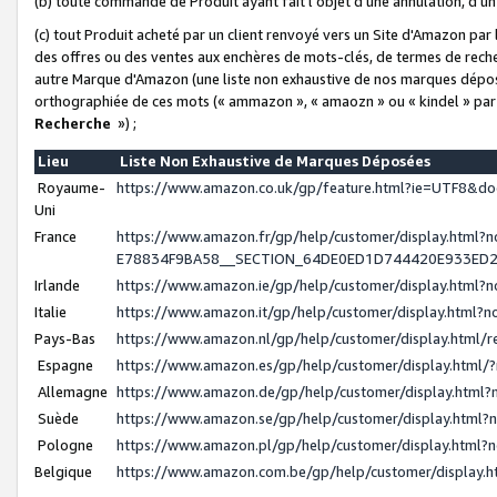
(b) toute commande de Produit ayant fait l'objet d'une annulation, d'u
(c) tout Produit acheté par un client renvoyé vers un Site d'Amazon par
des offres ou des ventes aux enchères de mots-clés, de termes de reche
autre Marque d'Amazon (une liste non exhaustive de nos marques déposée
orthographiée de ces mots (« ammazon », « amaozn » ou « kindel » par
Recherche
») ;
Lieu
Liste Non Exhaustive de Marques Déposées
Royaume-
https://www.amazon.co.uk/gp/feature.html?ie=UTF8&
Uni
France
https://www.amazon.fr/gp/help/customer/display.ht
E78834F9BA58__SECTION_64DE0ED1D744420E933ED
Irlande
https://www.amazon.ie/gp/help/customer/display.htm
Italie
https://www.amazon.it/gp/help/customer/display.html
Pays-Bas
https://www.amazon.nl/gp/help/customer/display.html
Espagne
https://www.amazon.es/gp/help/customer/display.html
Allemagne
https://www.amazon.de/gp/help/customer/display.htm
Suède
https://www.amazon.se/gp/help/customer/display.htm
Pologne
https://www.amazon.pl/gp/help/customer/display.html
Belgique
https://www.amazon.com.be/gp/help/customer/displa