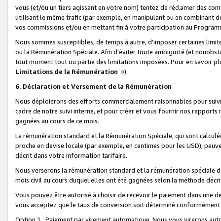
vous (et/ou un tiers agissant en votre nom) tentez de réclamer des c
utilisant le même trafic (par exemple, en manipulant ou en combinant 
vos commissions et/ou en mettant fin à votre participation au Progra
Nous sommes susceptibles, de temps à autre, d'imposer certaines limit
ou la Rémunération Spéciale. Afin d'éviter toute ambiguïté (et nonobst
tout moment tout ou partie des limitations imposées. Pour en savoir plus
Limitations de la Rémunération
»).
6. Déclaration et Versement de la Rémunération
Nous déploierons des efforts commercialement raisonnables pour suivr
cadre de notre suivi interne, et pour créer et vous fournir nos rapport
gagnées au cours de ce mois.
La rémunération standard et la Rémunération Spéciale, qui sont calcul
proche en devise locale (par exemple, en centimes pour les USD), peuve
décrit dans votre information tarifaire.
Nous verserons la rémunération standard et la rémunération spéciale da
mois civil au cours duquel elles ont été gagnées selon la méthode décr
Vous pouvez être autorisé à choisir de recevoir le paiement dans une dev
vous acceptez que le taux de conversion soit déterminé conformément
Option 1 : Paiement par virement automatique.
Nous vous virerons aut