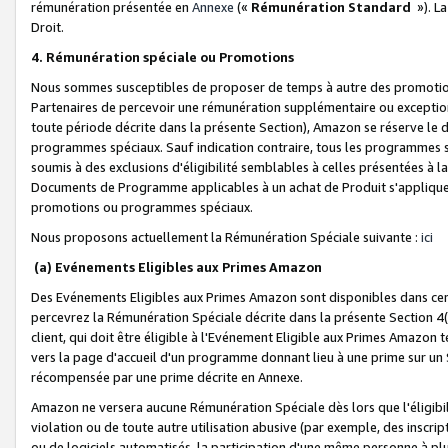
rémunération présentée en
Annexe
(«
Rémunération Standard
»). L
Droit.
4. Rémunération spéciale ou Promotions
Nous sommes susceptibles de proposer de temps à autre des promotion
Partenaires de percevoir une rémunération supplémentaire ou exceptio
toute période décrite dans la présente Section), Amazon se réserve le
programmes spéciaux. Sauf indication contraire, tous les programmes s
soumis à des exclusions d'éligibilité semblables à celles présentées à 
Documents de Programme applicables à un achat de Produit s'appliquera
promotions ou programmes spéciaux.
Nous proposons actuellement la Rémunération Spéciale suivante :
ici
(a) Evénements Eligibles aux Primes Amazon
Des Evénements Eligibles aux Primes Amazon sont disponibles dans cer
percevrez la Rémunération Spéciale décrite dans la présente Section 4(
client, qui doit être éligible à l'Evénement Eligible aux Primes Amazon te
vers la page d'accueil d'un programme donnant lieu à une prime sur un Si
récompensée par une prime décrite en Annexe.
Amazon ne versera aucune Rémunération Spéciale dès lors que l'éligibi
violation ou de toute autre utilisation abusive (par exemple, des inscrip
ou de logiciels automatisés, la participation d'une même personne à p