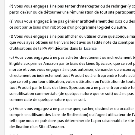
(r) Vous vous engagez à ne pas tenter d'intercepter ou de rediriger (y comp
partir de/sur ou de détourner une rémunération de tout site participa
(s) Vous vous engagez à ne pas générer artificiellement des clics ou de
ce soit par le biais d'un robot ou d'un programme logiciel ou autre.
(t) Vous vous engagez à ne pas afficher ou utiliser d’une quelconque man
que vous ayez obtenu un lien vers ledit avis ou ladite note du client par
d’utilisations de la PA API décrites dans la
Licence
.
(u) Vous vous engagez à ne pas acheter directement ou indirectement t
Eligible aux primes Amazon par le biais des Liens Spéciaux, que ce soit 
morale et vous vous engagez à ne pas autoriser, demander ou encourager
directement ou indirectement tout Produit ou à entreprendre toute acti
que ce soit pour leur utilisation, votre utilisation ou l'utilisation de
tout Produit par le biais des Liens Spéciaux ou à ne pas entreprendre t
son utilisation commerciale (de quelque nature que ce soit) ou à ne pas o
commerciale de quelque nature que ce soit.
(v) Vous vous engagez à ne pas masquer, cacher, dissimuler ou occulter 
compris en utilisant des Liens de Redirection) ou l'agent utilisateur de 
telle que nous ne puissions pas déterminer de façon raisonnable le site ou
destination d'un Site d'Amazon.