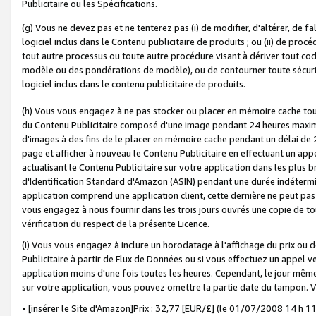
Publicitaire ou les Spécifications.
(g) Vous ne devez pas et ne tenterez pas (i) de modifier, d'altérer, de f
logiciel inclus dans le Contenu publicitaire de produits ; ou (ii) de proc
tout autre processus ou toute autre procédure visant à dériver tout c
modèle ou des pondérations de modèle), ou de contourner toute sécurité a
logiciel inclus dans le contenu publicitaire de produits.
(h) Vous vous engagez à ne pas stocker ou placer en mémoire cache tou
du Contenu Publicitaire composé d'une image pendant 24 heures maxim
d'images à des fins de le placer en mémoire cache pendant un délai de
page et afficher à nouveau le Contenu Publicitaire en effectuant un app
actualisant le Contenu Publicitaire sur votre application dans les plus 
d'Identification Standard d'Amazon (ASIN) pendant une durée indéterminé
application comprend une application client, cette dernière ne peut pa
vous engagez à nous fournir dans les trois jours ouvrés une copie de tou
vérification du respect de la présente Licence.
(i) Vous vous engagez à inclure un horodatage à l'affichage du prix ou 
Publicitaire à partir de Flux de Données ou si vous effectuez un appel ve
application moins d'une fois toutes les heures. Cependant, le jour même
sur votre application, vous pouvez omettre la partie date du tampon.
• [insérer le Site d'Amazon]Prix : 32,77 [EUR/£] (le 01/07/2008 14 h 11 