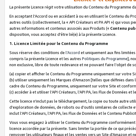
La présente Licence régit votre utilisation du Contenu du Programme d
En acceptant l'Accord ou en accédant à ou en utilisant le Contenu du P
autres outils (collectivement, la «
API Créateurs et PA API
») qui vous pe
autres informations et contenus associés aux Produits («
Contenu publ
disposition, vous acceptez d'être lié(e) à la présente Licence.
1. Licence Limitée pour le Contenu du Programme
Sous réserve des conditions de
l'Accord
et uniquement aux fins limitées
compris la présente Licence et les autres
Politiques du Programme
], n
non exclusive, libre de toute redevance et ne pouvant faire l'objet de so
(a) copier et afficher le Contenu du Programme uniquement sur votre Si
(b) utiliser uniquement les Marques d'Amazon [telles que définies dans 
cadre du Contenu du Programme, uniquement sur votre Site et confo
(c) accéder à et utiliser l’API Créateurs, l’API PA, les Flux de Données e
Cette licence n'inclut pas le téléchargement, la copie ou toute autre util
d’exploration de données, de robots ou d’outils similaires de collecte
inclut l’API Créateurs, l’API PA, les Flux de Données et le Contenu Publici
Vous vous engagez à utiliser le Contenu du Programme conformément a
licence accordée par la présente. Sans limiter la portée de ce qui pré
renvoyer les utilisateurs finaux et les ventes vers un Site d'Amazon et