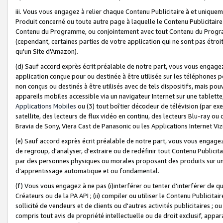
iii. Vous vous engagez à relier chaque Contenu Publicitaire à et uniqu
Produit concerné ou toute autre page à laquelle le Contenu Publicitaire
Contenu du Programme, ou conjointement avec tout Contenu du Programm
(cependant, certaines parties de votre application qui ne sont pas étroi
qu'un Site d'Amazon).
(d) Sauf accord exprès écrit préalable de notre part, vous vous engagez à
application conçue pour ou destinée à être utilisée sur les téléphones p
non conçus ou destinés à être utilisés avec de tels dispositifs, mais pouv
appareils mobiles accessible via un navigateur Internet sur une tablett
Applications Mobiles
ou (3) tout boîtier décodeur de télévision (par ex
satellite, des lecteurs de flux vidéo en continu, des lecteurs Blu-ray o
Bravia de Sony, Viera Cast de Panasonic ou les Applications Internet Viz
(e) Sauf accord exprès écrit préalable de notre part, vous vous engagez 
de regroup, d'analyser, d'extraire ou de redéfinir tout Contenu Publicitai
par des personnes physiques ou morales proposant des produits sur un
d’apprentissage automatique et ou fondamental.
(f) Vous vous engagez à ne pas (i)interférer ou tenter d'interférer de 
Créateurs ou de la PA API ; (ii) compiler ou utiliser le Contenu Publicita
sollicité de vendeurs et de clients ou d'autres activités publicitaires ; ou (
compris tout avis de propriété intellectuelle ou de droit exclusif, appar