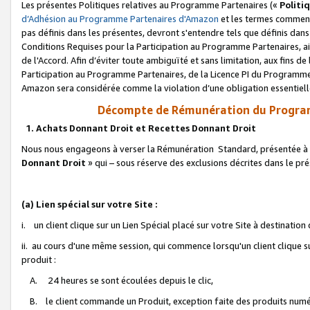
Les présentes Politiques relatives au Programme Partenaires («
Politi
d’Adhésion au Programme Partenaires d'Amazon
et les termes commenç
pas définis dans les présentes, devront s'entendre tels que définis dans 
Conditions Requises pour la Participation au Programme Partenaires, ai
de l'Accord. Afin d’éviter toute ambiguïté et sans limitation, aux fins de
Participation au Programme Partenaires, de la Licence PI du Programme 
Amazon sera considérée comme la violation d’une obligation essentielle
Décompte de Rémunération du Program
1. Achats Donnant Droit et Recettes Donnant Droit
Nous nous engageons à verser la Rémunération Standard, présentée à l
Donnant Droit
» qui – sous réserve des exclusions décrites dans le p
(a) Lien spécial sur votre Site :
i. un client clique sur un Lien Spécial placé sur votre Site à destination
ii. au cours d'une même session, qui commence lorsqu'un client clique s
produit :
A. 24 heures se sont écoulées depuis le clic,
B. le client commande un Produit, exception faite des produits numéri