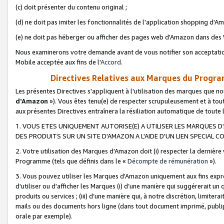
(c) doit présenter du contenu original ;
(d) ne doit pas imiter les fonctionnalités de l'application shopping d'Am
(e) ne doit pas héberger ou afficher des pages web d'Amazon dans de
Nous examinerons votre demande avant de vous notifier son acceptatio
Mobile acceptée aux fins de l'
Accord
.
Directives Relatives aux Marques du Progra
Les présentes Directives s'appliquent à l'utilisation des marques que
d'Amazon
»). Vous êtes tenu(e) de respecter scrupuleusement et à tou
aux présentes Directives entraînera la résiliation automatique de toute
1. VOUS ETES UNIQUEMENT AUTORISE(E) A UTILISER LES MARQUES D'
DES PRODUITS SUR UN SITE D'AMAZON A L'AIDE D'UN LIEN SPECIAL 
2. Votre utilisation des Marques d'Amazon doit (i) respecter la dernière
Programme (tels que définis dans le «
Décompte de rémunération
»).
3. Vous pouvez utiliser les Marques d'Amazon uniquement aux fins expr
d'utiliser ou d'afficher les Marques (i) d’une manière qui suggérerait un
produits ou services ; (iii) d’une manière qui, à notre discrétion, limit
mails ou des documents hors ligne (dans tout document imprimé, publip
orale par exemple).