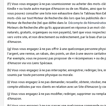
(f) Vous vous engagez à ne pas soumissionner ou acheter des mots-clés,
Kindle » ou toute autre marque d'Amazon ou de ses filiales, ainsi que t
vous pouvez consulter une liste non exhaustive dans le Tableau Non Ex
mots-clés sur tout Moteur de Recherche dès lors que les publicités de 
Moteur de Recherche (tel que défini dans le
Décompte de Rémunératio
Moteurs de Recherche afin qu'ils apparaissent en réponse à un mot-clé o
naturels, gratuits, organiques ou non payants), tant que vous respectez 
vers votre site, et non directement ou indirectement, par le biais d'un Li
d'Amazon.
(g) Vous vous engagez à ne pas offrir à une quelconque personne physi
l'argent, une remise, un rabais, des points, un don à une œuvre caritativ
Par exemple, vous ne pouvez pas proposer de « récompenses » ou de p
d'Amazon via vos Liens Spéciaux.
(h) Vous vous engagez à ne pas intercepter, enregistrer, rediriger, lire
soumis par toute personne physique ou morale.
(i) Vous vous engagez à ne pas demander, recueillir, obtenir, stocker, 
compte utilisées par nos clients en relation avec un Site d'Amazon (y c
(j) Vous vous engagez à ne pas modifier, rediriger, supprimer ou rempla
d'Amazon.
(k) Vous vous engagez à ne pas passer une quelconque commande ou init