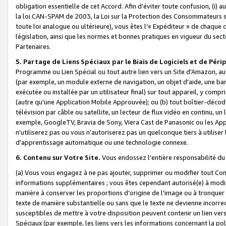
obligation essentielle de cet Accord. Afin d’éviter toute confusion, (i) a
la loi CAN-SPAM de 2003, la Loi sur la Protection des Consommateurs s
toute loi analogue ou ultérieure), vous êtes l’« Expéditeur » de chaque 
législation, ainsi que les normes et bonnes pratiques en vigueur du s
Partenaires.
5. Partage de Liens Spéciaux par le Biais de Logiciels et de Pér
Programme ou Lien Spécial ou tout autre lien vers un Site d'Amazon, au su
(par exemple, un module externe de navigation, un objet d'aide, une ba
exécutée ou installée par un utilisateur final) sur tout appareil, y comp
(autre qu'une Application Mobile Approuvée); ou (b) tout boîtier-décod
télévision par câble ou satellite, un lecteur de flux vidéo en continu, un
exemple, GoogleTV, Bravia de Sony, Viera Cast de Panasonic ou les Appli
n’utiliserez pas ou vous n’autoriserez pas un quelconque tiers à utili
d'apprentissage automatique ou une technologie connexe.
6. Contenu sur Votre Site.
Vous endossez l'entière responsabilité du
(a) Vous vous engagez à ne pas ajouter, supprimer ou modifier tout Co
informations supplémentaires ; vous êtes cependant autorisé(e) à modi
manière à conserver les proportions d’origine de l’image ou à tronquer
texte de manière substantielle ou sans que le texte ne devienne incorr
susceptibles de mettre à votre disposition peuvent contenir un lien ver
Spéciaux (par exemple, les liens vers les informations concernant la poli