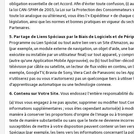
obligation essentielle de cet Accord. Afin d’éviter toute confusion, (i) a
la loi CAN-SPAM de 2003, la Loi sur la Protection des Consommateurs s
toute loi analogue ou ultérieure), vous êtes l’« Expéditeur » de chaque 
législation, ainsi que les normes et bonnes pratiques en vigueur du s
Partenaires.
5. Partage de Liens Spéciaux par le Biais de Logiciels et de Pér
Programme ou Lien Spécial ou tout autre lien vers un Site d'Amazon, au su
(par exemple, un module externe de navigation, un objet d'aide, une ba
exécutée ou installée par un utilisateur final) sur tout appareil, y comp
(autre qu'une Application Mobile Approuvée); ou (b) tout boîtier-décod
télévision par câble ou satellite, un lecteur de flux vidéo en continu, un
exemple, GoogleTV, Bravia de Sony, Viera Cast de Panasonic ou les Appli
n’utiliserez pas ou vous n’autoriserez pas un quelconque tiers à utili
d'apprentissage automatique ou une technologie connexe.
6. Contenu sur Votre Site.
Vous endossez l'entière responsabilité du
(a) Vous vous engagez à ne pas ajouter, supprimer ou modifier tout Co
informations supplémentaires ; vous êtes cependant autorisé(e) à modi
manière à conserver les proportions d’origine de l’image ou à tronquer
texte de manière substantielle ou sans que le texte ne devienne incorr
susceptibles de mettre à votre disposition peuvent contenir un lien ver
Spéciaux (par exemple, les liens vers les informations concernant la poli