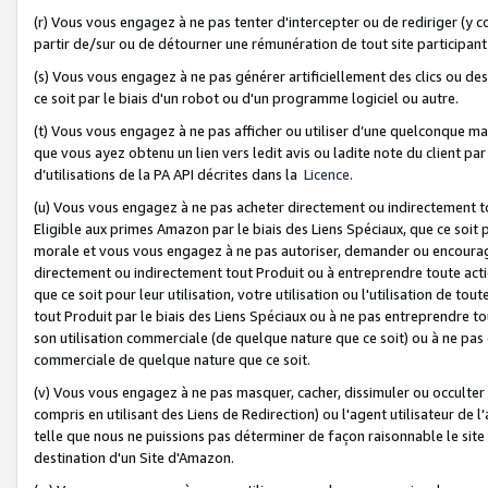
(r) Vous vous engagez à ne pas tenter d'intercepter ou de rediriger (y comp
partir de/sur ou de détourner une rémunération de tout site participa
(s) Vous vous engagez à ne pas générer artificiellement des clics ou de
ce soit par le biais d'un robot ou d'un programme logiciel ou autre.
(t) Vous vous engagez à ne pas afficher ou utiliser d’une quelconque man
que vous ayez obtenu un lien vers ledit avis ou ladite note du client par
d’utilisations de la PA API décrites dans la
Licence
.
(u) Vous vous engagez à ne pas acheter directement ou indirectement t
Eligible aux primes Amazon par le biais des Liens Spéciaux, que ce soit 
morale et vous vous engagez à ne pas autoriser, demander ou encourager
directement ou indirectement tout Produit ou à entreprendre toute acti
que ce soit pour leur utilisation, votre utilisation ou l'utilisation de
tout Produit par le biais des Liens Spéciaux ou à ne pas entreprendre t
son utilisation commerciale (de quelque nature que ce soit) ou à ne pas o
commerciale de quelque nature que ce soit.
(v) Vous vous engagez à ne pas masquer, cacher, dissimuler ou occulter 
compris en utilisant des Liens de Redirection) ou l'agent utilisateur de 
telle que nous ne puissions pas déterminer de façon raisonnable le site ou
destination d'un Site d'Amazon.