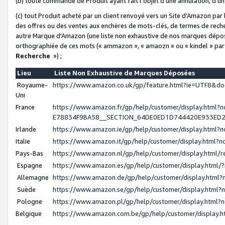
(b) toute commande de Produit ayant fait l'objet d'une annulation, d'u
(c) tout Produit acheté par un client renvoyé vers un Site d'Amazon par
des offres ou des ventes aux enchères de mots-clés, de termes de reche
autre Marque d'Amazon (une liste non exhaustive de nos marques déposée
orthographiée de ces mots (« ammazon », « amaozn » ou « kindel » par
Recherche
») ;
Lieu
Liste Non Exhaustive de Marques Déposées
Royaume-
https://www.amazon.co.uk/gp/feature.html?ie=UTF8&
Uni
France
https://www.amazon.fr/gp/help/customer/display.ht
E78834F9BA58__SECTION_64DE0ED1D744420E933ED
Irlande
https://www.amazon.ie/gp/help/customer/display.htm
Italie
https://www.amazon.it/gp/help/customer/display.html
Pays-Bas
https://www.amazon.nl/gp/help/customer/display.html
Espagne
https://www.amazon.es/gp/help/customer/display.html
Allemagne
https://www.amazon.de/gp/help/customer/display.htm
Suède
https://www.amazon.se/gp/help/customer/display.htm
Pologne
https://www.amazon.pl/gp/help/customer/display.html
Belgique
https://www.amazon.com.be/gp/help/customer/displa