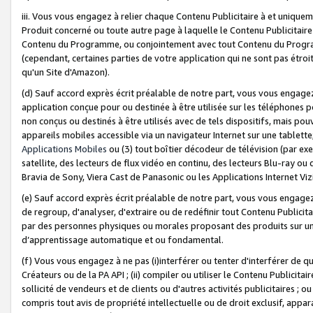
iii. Vous vous engagez à relier chaque Contenu Publicitaire à et uniqu
Produit concerné ou toute autre page à laquelle le Contenu Publicitaire
Contenu du Programme, ou conjointement avec tout Contenu du Programm
(cependant, certaines parties de votre application qui ne sont pas étroi
qu'un Site d'Amazon).
(d) Sauf accord exprès écrit préalable de notre part, vous vous engagez à
application conçue pour ou destinée à être utilisée sur les téléphones p
non conçus ou destinés à être utilisés avec de tels dispositifs, mais pouv
appareils mobiles accessible via un navigateur Internet sur une tablett
Applications Mobiles
ou (3) tout boîtier décodeur de télévision (par ex
satellite, des lecteurs de flux vidéo en continu, des lecteurs Blu-ray o
Bravia de Sony, Viera Cast de Panasonic ou les Applications Internet Viz
(e) Sauf accord exprès écrit préalable de notre part, vous vous engagez 
de regroup, d'analyser, d'extraire ou de redéfinir tout Contenu Publicitai
par des personnes physiques ou morales proposant des produits sur un
d’apprentissage automatique et ou fondamental.
(f) Vous vous engagez à ne pas (i)interférer ou tenter d'interférer de 
Créateurs ou de la PA API ; (ii) compiler ou utiliser le Contenu Publicita
sollicité de vendeurs et de clients ou d'autres activités publicitaires ; ou (
compris tout avis de propriété intellectuelle ou de droit exclusif, appar