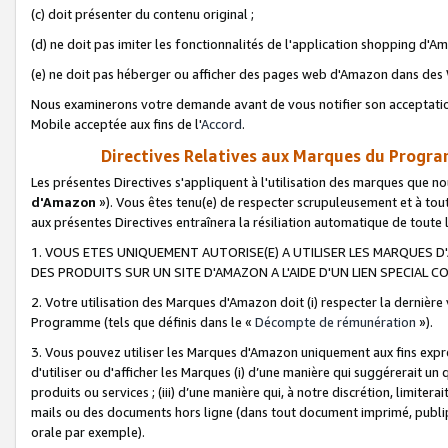
(c) doit présenter du contenu original ;
(d) ne doit pas imiter les fonctionnalités de l'application shopping d'Am
(e) ne doit pas héberger ou afficher des pages web d'Amazon dans de
Nous examinerons votre demande avant de vous notifier son acceptatio
Mobile acceptée aux fins de l'
Accord
.
Directives Relatives aux Marques du Progra
Les présentes Directives s'appliquent à l'utilisation des marques que
d'Amazon
»). Vous êtes tenu(e) de respecter scrupuleusement et à tou
aux présentes Directives entraînera la résiliation automatique de toute
1. VOUS ETES UNIQUEMENT AUTORISE(E) A UTILISER LES MARQUES D'
DES PRODUITS SUR UN SITE D'AMAZON A L'AIDE D'UN LIEN SPECIAL 
2. Votre utilisation des Marques d'Amazon doit (i) respecter la dernière
Programme (tels que définis dans le «
Décompte de rémunération
»).
3. Vous pouvez utiliser les Marques d'Amazon uniquement aux fins expr
d'utiliser ou d'afficher les Marques (i) d’une manière qui suggérerait un
produits ou services ; (iii) d’une manière qui, à notre discrétion, limit
mails ou des documents hors ligne (dans tout document imprimé, publip
orale par exemple).