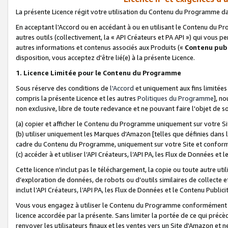
La présente Licence régit votre utilisation du Contenu du Programme d
En acceptant l'Accord ou en accédant à ou en utilisant le Contenu du P
autres outils (collectivement, la «
API Créateurs et PA API
») qui vous pe
autres informations et contenus associés aux Produits («
Contenu publ
disposition, vous acceptez d'être lié(e) à la présente Licence.
1. Licence Limitée pour le Contenu du Programme
Sous réserve des conditions de
l'Accord
et uniquement aux fins limitées
compris la présente Licence et les autres
Politiques du Programme
], n
non exclusive, libre de toute redevance et ne pouvant faire l'objet de so
(a) copier et afficher le Contenu du Programme uniquement sur votre Si
(b) utiliser uniquement les Marques d'Amazon [telles que définies dans 
cadre du Contenu du Programme, uniquement sur votre Site et confo
(c) accéder à et utiliser l’API Créateurs, l’API PA, les Flux de Données e
Cette licence n'inclut pas le téléchargement, la copie ou toute autre util
d’exploration de données, de robots ou d’outils similaires de collecte
inclut l’API Créateurs, l’API PA, les Flux de Données et le Contenu Publici
Vous vous engagez à utiliser le Contenu du Programme conformément a
licence accordée par la présente. Sans limiter la portée de ce qui pré
renvoyer les utilisateurs finaux et les ventes vers un Site d'Amazon et