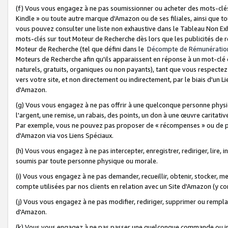
(f) Vous vous engagez à ne pas soumissionner ou acheter des mots-clés,
Kindle » ou toute autre marque d'Amazon ou de ses filiales, ainsi que t
vous pouvez consulter une liste non exhaustive dans le Tableau Non Ex
mots-clés sur tout Moteur de Recherche dès lors que les publicités de 
Moteur de Recherche (tel que défini dans le
Décompte de Rémunératio
Moteurs de Recherche afin qu'ils apparaissent en réponse à un mot-clé o
naturels, gratuits, organiques ou non payants), tant que vous respectez 
vers votre site, et non directement ou indirectement, par le biais d'un Li
d'Amazon.
(g) Vous vous engagez à ne pas offrir à une quelconque personne physi
l'argent, une remise, un rabais, des points, un don à une œuvre caritativ
Par exemple, vous ne pouvez pas proposer de « récompenses » ou de p
d'Amazon via vos Liens Spéciaux.
(h) Vous vous engagez à ne pas intercepter, enregistrer, rediriger, lire
soumis par toute personne physique ou morale.
(i) Vous vous engagez à ne pas demander, recueillir, obtenir, stocker, 
compte utilisées par nos clients en relation avec un Site d'Amazon (y c
(j) Vous vous engagez à ne pas modifier, rediriger, supprimer ou rempla
d'Amazon.
(k) Vous vous engagez à ne pas passer une quelconque commande ou init