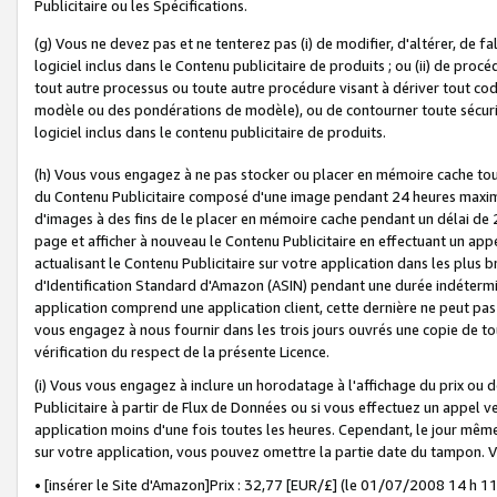
Publicitaire ou les Spécifications.
(g) Vous ne devez pas et ne tenterez pas (i) de modifier, d'altérer, de f
logiciel inclus dans le Contenu publicitaire de produits ; ou (ii) de proc
tout autre processus ou toute autre procédure visant à dériver tout c
modèle ou des pondérations de modèle), ou de contourner toute sécurité a
logiciel inclus dans le contenu publicitaire de produits.
(h) Vous vous engagez à ne pas stocker ou placer en mémoire cache tou
du Contenu Publicitaire composé d'une image pendant 24 heures maxim
d'images à des fins de le placer en mémoire cache pendant un délai de
page et afficher à nouveau le Contenu Publicitaire en effectuant un app
actualisant le Contenu Publicitaire sur votre application dans les plus 
d'Identification Standard d'Amazon (ASIN) pendant une durée indéterminé
application comprend une application client, cette dernière ne peut pa
vous engagez à nous fournir dans les trois jours ouvrés une copie de tou
vérification du respect de la présente Licence.
(i) Vous vous engagez à inclure un horodatage à l'affichage du prix ou 
Publicitaire à partir de Flux de Données ou si vous effectuez un appel ve
application moins d'une fois toutes les heures. Cependant, le jour même
sur votre application, vous pouvez omettre la partie date du tampon.
• [insérer le Site d'Amazon]Prix : 32,77 [EUR/£] (le 01/07/2008 14 h 11 