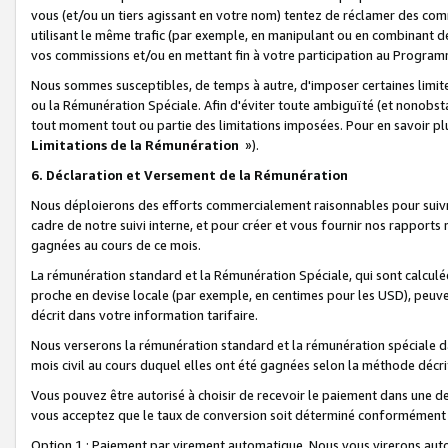
vous (et/ou un tiers agissant en votre nom) tentez de réclamer des c
utilisant le même trafic (par exemple, en manipulant ou en combinant 
vos commissions et/ou en mettant fin à votre participation au Progra
Nous sommes susceptibles, de temps à autre, d'imposer certaines limit
ou la Rémunération Spéciale. Afin d'éviter toute ambiguïté (et nonobst
tout moment tout ou partie des limitations imposées. Pour en savoir plus
Limitations de la Rémunération
»).
6. Déclaration et Versement de la Rémunération
Nous déploierons des efforts commercialement raisonnables pour suivr
cadre de notre suivi interne, et pour créer et vous fournir nos rapport
gagnées au cours de ce mois.
La rémunération standard et la Rémunération Spéciale, qui sont calcul
proche en devise locale (par exemple, en centimes pour les USD), peuve
décrit dans votre information tarifaire.
Nous verserons la rémunération standard et la rémunération spéciale da
mois civil au cours duquel elles ont été gagnées selon la méthode décr
Vous pouvez être autorisé à choisir de recevoir le paiement dans une dev
vous acceptez que le taux de conversion soit déterminé conformément
Option 1 : Paiement par virement automatique.
Nous vous virerons aut