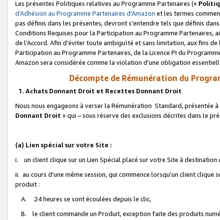
Les présentes Politiques relatives au Programme Partenaires («
Politi
d’Adhésion au Programme Partenaires d'Amazon
et les termes commenç
pas définis dans les présentes, devront s'entendre tels que définis dans 
Conditions Requises pour la Participation au Programme Partenaires, ai
de l'Accord. Afin d’éviter toute ambiguïté et sans limitation, aux fins de
Participation au Programme Partenaires, de la Licence PI du Programme 
Amazon sera considérée comme la violation d’une obligation essentielle
Décompte de Rémunération du Program
1. Achats Donnant Droit et Recettes Donnant Droit
Nous nous engageons à verser la Rémunération Standard, présentée à l
Donnant Droit
» qui – sous réserve des exclusions décrites dans le p
(a) Lien spécial sur votre Site :
i. un client clique sur un Lien Spécial placé sur votre Site à destination
ii. au cours d'une même session, qui commence lorsqu'un client clique s
produit :
A. 24 heures se sont écoulées depuis le clic,
B. le client commande un Produit, exception faite des produits numéri