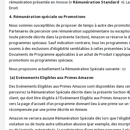
rémunération présentée en
Annexe
(«
Rémunération Standard
»). L
Droit.
4. Rémunération spéciale ou Promotions
Nous sommes susceptibles de proposer de temps à autre des promotion
Partenaires de percevoir une rémunération supplémentaire ou exceptio
toute période décrite dans la présente Section), Amazon se réserve le
programmes spéciaux. Sauf indication contraire, tous les programmes s
soumis à des exclusions d'éligibilité semblables à celles présentées à 
Documents de Programme applicables à un achat de Produit s'appliquera
promotions ou programmes spéciaux.
Nous proposons actuellement la Rémunération Spéciale suivante :
ici
(a) Evénements Eligibles aux Primes Amazon
Des Evénements Eligibles aux Primes Amazon sont disponibles dans cer
percevrez la Rémunération Spéciale décrite dans la présente Section 4(
client, qui doit être éligible à l'Evénement Eligible aux Primes Amazon te
vers la page d'accueil d'un programme donnant lieu à une prime sur un Si
récompensée par une prime décrite en Annexe.
Amazon ne versera aucune Rémunération Spéciale dès lors que l'éligibi
violation ou de toute autre utilisation abusive (par exemple, des inscrip
ou de logiciels automatisés, la participation d'une même personne à p