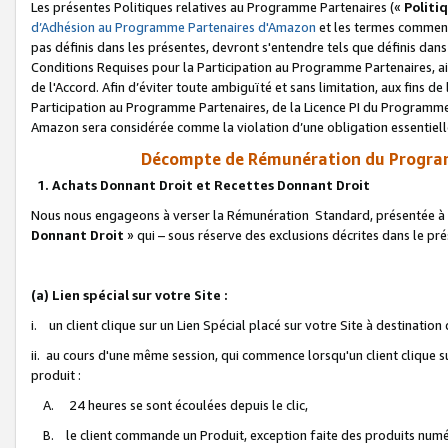
Les présentes Politiques relatives au Programme Partenaires («
Politi
d’Adhésion au Programme Partenaires d'Amazon
et les termes commenç
pas définis dans les présentes, devront s'entendre tels que définis dans 
Conditions Requises pour la Participation au Programme Partenaires, ai
de l'Accord. Afin d’éviter toute ambiguïté et sans limitation, aux fins de
Participation au Programme Partenaires, de la Licence PI du Programme 
Amazon sera considérée comme la violation d’une obligation essentielle
Décompte de Rémunération du Program
1. Achats Donnant Droit et Recettes Donnant Droit
Nous nous engageons à verser la Rémunération Standard, présentée à l
Donnant Droit
» qui – sous réserve des exclusions décrites dans le p
(a) Lien spécial sur votre Site :
i. un client clique sur un Lien Spécial placé sur votre Site à destination
ii. au cours d'une même session, qui commence lorsqu'un client clique s
produit :
A. 24 heures se sont écoulées depuis le clic,
B. le client commande un Produit, exception faite des produits numéri