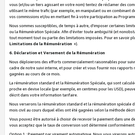
vous (et/ou un tiers agissant en votre nom) tentez de réclamer des c
utilisant le même trafic (par exemple, en manipulant ou en combinant 
vos commissions et/ou en mettant fin à votre participation au Progra
Nous sommes susceptibles, de temps à autre, d'imposer certaines limit
ou la Rémunération Spéciale. Afin d'éviter toute ambiguïté (et nonobst
tout moment tout ou partie des limitations imposées. Pour en savoir plus
Limitations de la Rémunération
»).
6. Déclaration et Versement de la Rémunération
Nous déploierons des efforts commercialement raisonnables pour suivr
cadre de notre suivi interne, et pour créer et vous fournir nos rapport
gagnées au cours de ce mois.
La rémunération standard et la Rémunération Spéciale, qui sont calcul
proche en devise locale (par exemple, en centimes pour les USD), peuve
décrit dans votre information tarifaire.
Nous verserons la rémunération standard et la rémunération spéciale da
mois civil au cours duquel elles ont été gagnées selon la méthode décr
Vous pouvez être autorisé à choisir de recevoir le paiement dans une dev
vous acceptez que le taux de conversion soit déterminé conformément
Option 1 : Paiement par virement automatique.
Nous vous virerons aut