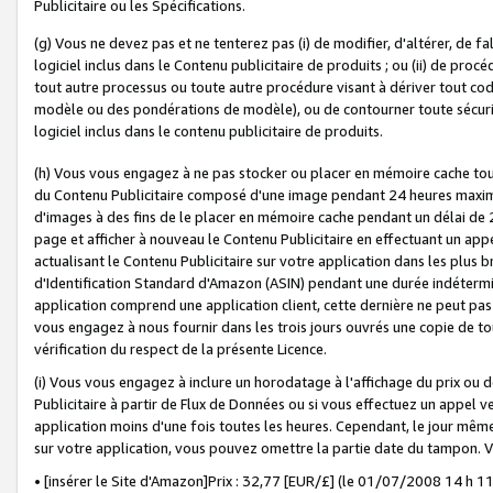
Publicitaire ou les Spécifications.
(g) Vous ne devez pas et ne tenterez pas (i) de modifier, d'altérer, de f
logiciel inclus dans le Contenu publicitaire de produits ; ou (ii) de proc
tout autre processus ou toute autre procédure visant à dériver tout c
modèle ou des pondérations de modèle), ou de contourner toute sécurité a
logiciel inclus dans le contenu publicitaire de produits.
(h) Vous vous engagez à ne pas stocker ou placer en mémoire cache tou
du Contenu Publicitaire composé d'une image pendant 24 heures maxim
d'images à des fins de le placer en mémoire cache pendant un délai de
page et afficher à nouveau le Contenu Publicitaire en effectuant un app
actualisant le Contenu Publicitaire sur votre application dans les plus 
d'Identification Standard d'Amazon (ASIN) pendant une durée indéterminé
application comprend une application client, cette dernière ne peut pa
vous engagez à nous fournir dans les trois jours ouvrés une copie de tou
vérification du respect de la présente Licence.
(i) Vous vous engagez à inclure un horodatage à l'affichage du prix ou 
Publicitaire à partir de Flux de Données ou si vous effectuez un appel ve
application moins d'une fois toutes les heures. Cependant, le jour même
sur votre application, vous pouvez omettre la partie date du tampon.
• [insérer le Site d'Amazon]Prix : 32,77 [EUR/£] (le 01/07/2008 14 h 11 