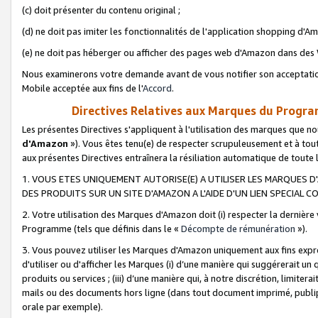
(c) doit présenter du contenu original ;
(d) ne doit pas imiter les fonctionnalités de l'application shopping d'Am
(e) ne doit pas héberger ou afficher des pages web d'Amazon dans de
Nous examinerons votre demande avant de vous notifier son acceptatio
Mobile acceptée aux fins de l'
Accord
.
Directives Relatives aux Marques du Progra
Les présentes Directives s'appliquent à l'utilisation des marques que
d'Amazon
»). Vous êtes tenu(e) de respecter scrupuleusement et à tou
aux présentes Directives entraînera la résiliation automatique de toute
1. VOUS ETES UNIQUEMENT AUTORISE(E) A UTILISER LES MARQUES D'
DES PRODUITS SUR UN SITE D'AMAZON A L'AIDE D'UN LIEN SPECIAL 
2. Votre utilisation des Marques d'Amazon doit (i) respecter la dernière
Programme (tels que définis dans le «
Décompte de rémunération
»).
3. Vous pouvez utiliser les Marques d'Amazon uniquement aux fins expr
d'utiliser ou d'afficher les Marques (i) d’une manière qui suggérerait un
produits ou services ; (iii) d’une manière qui, à notre discrétion, limit
mails ou des documents hors ligne (dans tout document imprimé, publip
orale par exemple).