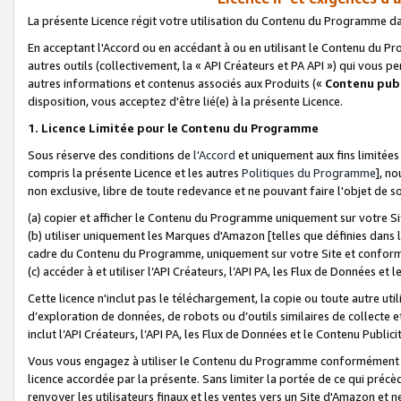
La présente Licence régit votre utilisation du Contenu du Programme d
En acceptant l'Accord ou en accédant à ou en utilisant le Contenu du P
autres outils (collectivement, la «
API Créateurs et PA API
») qui vous pe
autres informations et contenus associés aux Produits («
Contenu publ
disposition, vous acceptez d'être lié(e) à la présente Licence.
1. Licence Limitée pour le Contenu du Programme
Sous réserve des conditions de
l'Accord
et uniquement aux fins limitées
compris la présente Licence et les autres
Politiques du Programme
], n
non exclusive, libre de toute redevance et ne pouvant faire l'objet de so
(a) copier et afficher le Contenu du Programme uniquement sur votre Si
(b) utiliser uniquement les Marques d'Amazon [telles que définies dans 
cadre du Contenu du Programme, uniquement sur votre Site et confo
(c) accéder à et utiliser l’API Créateurs, l’API PA, les Flux de Données e
Cette licence n'inclut pas le téléchargement, la copie ou toute autre util
d’exploration de données, de robots ou d’outils similaires de collecte
inclut l’API Créateurs, l’API PA, les Flux de Données et le Contenu Publici
Vous vous engagez à utiliser le Contenu du Programme conformément a
licence accordée par la présente. Sans limiter la portée de ce qui pré
renvoyer les utilisateurs finaux et les ventes vers un Site d'Amazon et