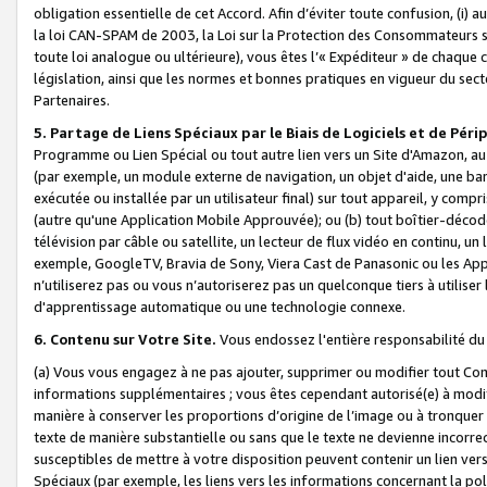
obligation essentielle de cet Accord. Afin d’éviter toute confusion, (i) a
la loi CAN-SPAM de 2003, la Loi sur la Protection des Consommateurs s
toute loi analogue ou ultérieure), vous êtes l’« Expéditeur » de chaque 
législation, ainsi que les normes et bonnes pratiques en vigueur du s
Partenaires.
5. Partage de Liens Spéciaux par le Biais de Logiciels et de Pér
Programme ou Lien Spécial ou tout autre lien vers un Site d'Amazon, au su
(par exemple, un module externe de navigation, un objet d'aide, une ba
exécutée ou installée par un utilisateur final) sur tout appareil, y comp
(autre qu'une Application Mobile Approuvée); ou (b) tout boîtier-décod
télévision par câble ou satellite, un lecteur de flux vidéo en continu, un
exemple, GoogleTV, Bravia de Sony, Viera Cast de Panasonic ou les Appli
n’utiliserez pas ou vous n’autoriserez pas un quelconque tiers à utili
d'apprentissage automatique ou une technologie connexe.
6. Contenu sur Votre Site.
Vous endossez l'entière responsabilité du
(a) Vous vous engagez à ne pas ajouter, supprimer ou modifier tout Co
informations supplémentaires ; vous êtes cependant autorisé(e) à modi
manière à conserver les proportions d’origine de l’image ou à tronquer
texte de manière substantielle ou sans que le texte ne devienne incorr
susceptibles de mettre à votre disposition peuvent contenir un lien ver
Spéciaux (par exemple, les liens vers les informations concernant la poli