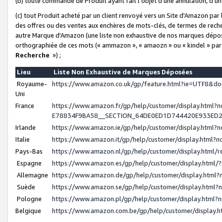
(b) toute commande de Produit ayant fait l'objet d'une annulation, d'u
(c) tout Produit acheté par un client renvoyé vers un Site d'Amazon par
des offres ou des ventes aux enchères de mots-clés, de termes de reche
autre Marque d'Amazon (une liste non exhaustive de nos marques déposée
orthographiée de ces mots (« ammazon », « amaozn » ou « kindel » par
Recherche
») ;
Lieu
Liste Non Exhaustive de Marques Déposées
Royaume-
https://www.amazon.co.uk/gp/feature.html?ie=UTF8&
Uni
France
https://www.amazon.fr/gp/help/customer/display.ht
E78834F9BA58__SECTION_64DE0ED1D744420E933ED
Irlande
https://www.amazon.ie/gp/help/customer/display.htm
Italie
https://www.amazon.it/gp/help/customer/display.html
Pays-Bas
https://www.amazon.nl/gp/help/customer/display.html
Espagne
https://www.amazon.es/gp/help/customer/display.html
Allemagne
https://www.amazon.de/gp/help/customer/display.htm
Suède
https://www.amazon.se/gp/help/customer/display.htm
Pologne
https://www.amazon.pl/gp/help/customer/display.html
Belgique
https://www.amazon.com.be/gp/help/customer/displa