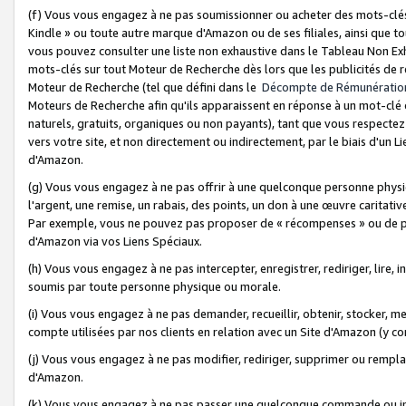
(f) Vous vous engagez à ne pas soumissionner ou acheter des mots-clés,
Kindle » ou toute autre marque d'Amazon ou de ses filiales, ainsi que t
vous pouvez consulter une liste non exhaustive dans le Tableau Non Ex
mots-clés sur tout Moteur de Recherche dès lors que les publicités de 
Moteur de Recherche (tel que défini dans le
Décompte de Rémunératio
Moteurs de Recherche afin qu'ils apparaissent en réponse à un mot-clé o
naturels, gratuits, organiques ou non payants), tant que vous respectez 
vers votre site, et non directement ou indirectement, par le biais d'un Li
d'Amazon.
(g) Vous vous engagez à ne pas offrir à une quelconque personne physi
l'argent, une remise, un rabais, des points, un don à une œuvre caritativ
Par exemple, vous ne pouvez pas proposer de « récompenses » ou de p
d'Amazon via vos Liens Spéciaux.
(h) Vous vous engagez à ne pas intercepter, enregistrer, rediriger, lire
soumis par toute personne physique ou morale.
(i) Vous vous engagez à ne pas demander, recueillir, obtenir, stocker, 
compte utilisées par nos clients en relation avec un Site d'Amazon (y c
(j) Vous vous engagez à ne pas modifier, rediriger, supprimer ou rempla
d'Amazon.
(k) Vous vous engagez à ne pas passer une quelconque commande ou init