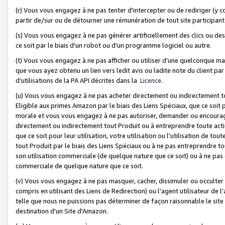
(r) Vous vous engagez à ne pas tenter d'intercepter ou de rediriger (y comp
partir de/sur ou de détourner une rémunération de tout site participa
(s) Vous vous engagez à ne pas générer artificiellement des clics ou de
ce soit par le biais d'un robot ou d'un programme logiciel ou autre.
(t) Vous vous engagez à ne pas afficher ou utiliser d’une quelconque man
que vous ayez obtenu un lien vers ledit avis ou ladite note du client par
d’utilisations de la PA API décrites dans la
Licence
.
(u) Vous vous engagez à ne pas acheter directement ou indirectement t
Eligible aux primes Amazon par le biais des Liens Spéciaux, que ce soit 
morale et vous vous engagez à ne pas autoriser, demander ou encourager
directement ou indirectement tout Produit ou à entreprendre toute acti
que ce soit pour leur utilisation, votre utilisation ou l'utilisation de
tout Produit par le biais des Liens Spéciaux ou à ne pas entreprendre t
son utilisation commerciale (de quelque nature que ce soit) ou à ne pas o
commerciale de quelque nature que ce soit.
(v) Vous vous engagez à ne pas masquer, cacher, dissimuler ou occulter 
compris en utilisant des Liens de Redirection) ou l'agent utilisateur de 
telle que nous ne puissions pas déterminer de façon raisonnable le site ou
destination d'un Site d'Amazon.