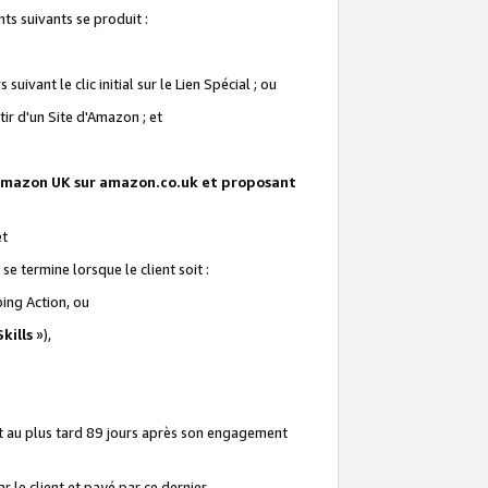
ts suivants se produit :
vant le clic initial sur le Lien Spécial ; ou
ir d'un Site d'Amazon ; et
te Amazon UK sur amazon.co.uk et proposant
et
e termine lorsque le client soit :
ping Action, ou
kills
»),
it au plus tard 89 jours après son engagement
 le client et payé par ce dernier.