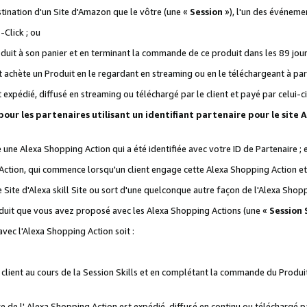
stination d'un Site d'Amazon que le vôtre (une «
Session
»), l'un des événemen
Click ; ou
it à son panier et en terminant la commande de ce produit dans les 89 jours sui
achète un Produit en le regardant en streaming ou en le téléchargeant à part
st expédié, diffusé en streaming ou téléchargé par le client et payé par celui-ci
 pour les partenaires utilisant un identifiant partenaire pour le si
ge une Alexa Shopping Action qui a été identifiée avec votre ID de Partenaire ; 
Action, qui commence lorsqu'un client engage cette Alexa Shopping Action et s
 Site d'Alexa skill Site ou sort d'une quelconque autre façon de l'Alexa Shop
uit que vous avez proposé avec les Alexa Shopping Actions (une «
Session S
vec l'Alexa Shopping Action soit :
 client au cours de la Session Skills et en complétant la commande du Produ
 de l' Alexa Shopping Action est expédié, diffusé en continu ou téléchargé par