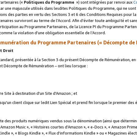
artenaires («
Politiques du Programme
») sont intégrées par renvoi aux
C
r une majuscule utilisés dans lesdites Politiques du Programme, qui ne sont 
ations des parties en vertu des Sections 3 et 6 des Conditions Requises pour l
naires survivront au terme de l'Accord. Afin d’éviter toute ambiguïté et sans l
rticipation au Programme Partenaires, de la Licence PI du Programme Partenai
mme la violation d’une obligation essentielle de l'Accord.
munération du Programme Partenaires (« Décompte de 
t Droit
ndard, présentée à la Section 3 du présent Décompte de Rémunération, en r
ent Décompte de Rémunération – ont lieu lorsque :
tre Site à destination d'un Site d'Amazon ; et
u'un client clique sur ledit Lien Spécial et prend fin lorsque le premier des
 des produits numériques vendus sous la dénomination (ainsi que déterminé 
 Amazon Music », « Histoires courtes d’Amazon », « e-Docs », « Amazon Prim
 Kindle », « Blogs Kindle », « Flux d’informations Kindle » ou « Magazines éle