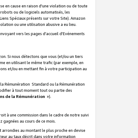
e en cause en raison d'une violation ou de toute
e robots ou de logiciels automatisés, les
Liens Spéciaux présents sur votre Site). Amazon
lation ou une utilisation abusive a eu lieu.
renvoyant vers les pages d'accueil d'Evénements
on. Si nous détectons que vous (et/ou un tiers
 en utilisant le même trafic (par exemple, en
s et/ou en mettant fin à votre participation au
ir la Rémunération Standard ou la Rémunération
odifier à tout moment tout ou partie des
ons de la Rémunération
»).
it à une commission dans le cadre de notre suivi
ez gagnées au cours de ce mois.
t arrondies au montant le plus proche en devise
ieur au taux décrit dans votre information