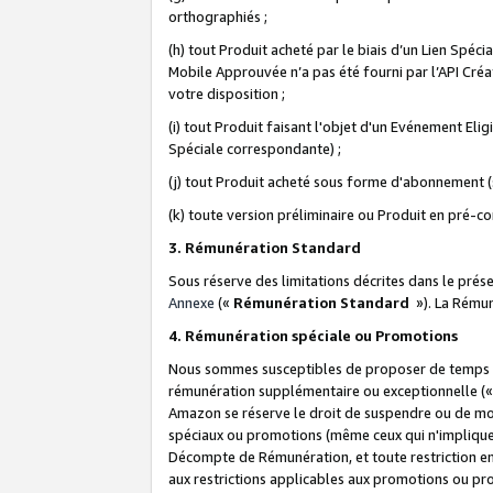
orthographiés ;
(h) tout Produit acheté par le biais d’un Lien Spéc
Mobile Approuvée n’a pas été fourni par l’API Créat
votre disposition ;
(i) tout Produit faisant l'objet d'un Evénement El
Spéciale correspondante) ;
(j) tout Produit acheté sous forme d'abonnement (s
(k) toute version préliminaire ou Produit en pré-c
3. Rémunération Standard
Sous réserve des limitations décrites dans le pré
Annexe
(«
Rémunération Standard
»). La Rému
4. Rémunération spéciale ou Promotions
Nous sommes susceptibles de proposer de temps à
rémunération supplémentaire ou exceptionnelle (
Amazon se réserve le droit de suspendre ou de mo
spéciaux ou promotions (même ceux qui n'impliquent
Décompte de Rémunération, et toute restriction e
aux restrictions applicables aux promotions ou p