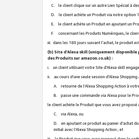
C. le client clique sur un autre Lien Spécial à de
D. le client achète un Produit via notre option 1-
E. le client achète un Produit en ajoutant un Produ
F. concernant les Produits Numériques, le client 
iii. dans les 180 jours suivant l'achat, le produit e
(b) Site d'Alexa skill (uniquement disponible
des Produits sur amazon.co.uk) :
i. un client utilisant votre Site d'Alexa skill enga
ii. au cours d'une seule session d'Alexa Shopping 
A. retourne de l'Alexa Shopping Action à votre
B. passe une commande via Alexa pour le Prod
le client achète le Produit que vous avez proposé a
C. via Alexa, ou
D. en ajoutant ce produit au panier d'achat du
initial avec l'Alexa Shopping Action ; et
iii. le Produit que vous avez proposé dans le cadre