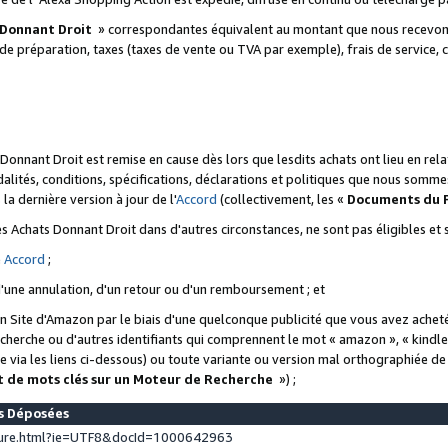
 Donnant Droit
» correspondantes équivalent au montant que nous recevons
 de préparation, taxes (taxes de vente ou TVA par exemple), frais de service, c
s Donnant Droit est remise en cause dès lors que lesdits achats ont lieu en r
lités, conditions, spécifications, déclarations et politiques que nous somme
a dernière version à jour de l'
Accord
(collectivement, les «
Documents du
 des Achats Donnant Droit dans d'autres circonstances, ne sont pas éligibles e
e
Accord
;
d'une annulation, d'un retour ou d'un remboursement ; et
 un Site d'Amazon par le biais d'une quelconque publicité que vous avez acheté
cherche ou d'autres identifiants qui comprennent le mot « amazon », « kindl
 via les liens ci-dessous) ou toute variante ou version mal orthographiée d
t de mots clés sur un Moteur de Recherche
») ;
es Déposées
ture.html?ie=UTF8&docId=1000642963