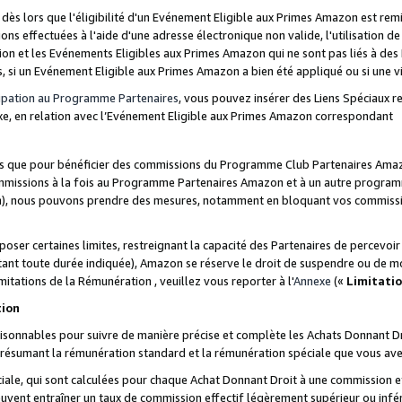
s lors que l'éligibilité d'un Evénement Eligible aux Primes Amazon est remis
ions effectuées à l'aide d'une adresse électronique non valide, l'utilisation d
on et les Evénements Eligibles aux Primes Amazon qui ne sont pas liés à des 
s, si un Evénement Eligible aux Primes Amazon a bien été appliqué ou si une vio
cipation au Programme Partenaires
, vous pouvez insérer des Liens Spéciaux 
xe, en relation avec l’Evénement Eligible aux Primes Amazon correspondant
sées que pour bénéficier des commissions du Programme Club Partenaires Amaz
mmissions à la fois au Programme Partenaires Amazon et à un autre programme
on), nous pouvons prendre des mesures, notamment en bloquant vos commission
oser certaines limites, restreignant la capacité des Partenaires de percevo
stant toute durée indiquée), Amazon se réserve le droit de suspendre ou de m
mitations de la Rémunération , veuillez vous reporter à l'
Annexe
(«
Limitati
tion
sonnables pour suivre de manière précise et complète les Achats Donnant Dro
ts résumant la rémunération standard et la rémunération spéciale que vous av
ale, qui sont calculées pour chaque Achat Donnant Droit à une commission e
uvent entraîner un taux de commission effectif légèrement supérieur ou infér