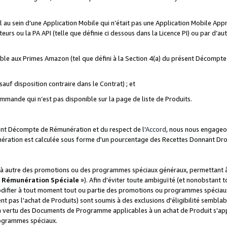
ial au sein d’une Application Mobile qui n’était pas une Application Mobile Ap
eurs ou la PA API (telle que définie ci dessous dans la Licence PI) ou par d’au
igible aux Primes Amazon (tel que défini à la Section 4(a) du présent Décomp
auf disposition contraire dans le Contrat) ; et
ommande qui n’est pas disponible sur la page de liste de Produits.
sent Décompte de Rémunération et du respect de l'
Accord
, nous nous engageo
nération est calculée sous forme d'un pourcentage des Recettes Donnant Dro
 autre des promotions ou des programmes spéciaux généraux, permettant à t
«
Rémunération Spéciale
»). Afin d'éviter toute ambiguïté (et nonobstant t
difier à tout moment tout ou partie des promotions ou programmes spéciaux.
 pas l'achat de Produits) sont soumis à des exclusions d'éligibilité semblabl
n vertu des Documents de Programme applicables à un achat de Produit s'app
rogrammes spéciaux.