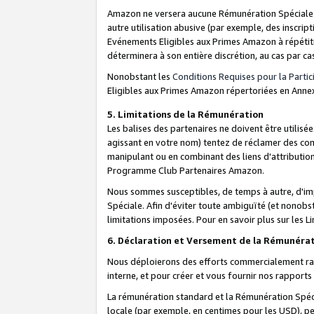
Amazon ne versera aucune Rémunération Spéciale dè
autre utilisation abusive (par exemple, des inscript
Evénements Eligibles aux Primes Amazon à répétiti
déterminera à son entière discrétion, au cas par ca
Nonobstant les
Conditions Requises pour la Parti
Eligibles aux Primes Amazon répertoriées en Anne
5. Limitations de la Rémunération
Les balises des partenaires ne doivent être utili
agissant en votre nom) tentez de réclamer des co
manipulant ou en combinant des liens d'attributi
Programme Club Partenaires Amazon.
Nous sommes susceptibles, de temps à autre, d'imp
Spéciale. Afin d'éviter toute ambiguïté (et nonob
limitations imposées. Pour en savoir plus sur les Li
6. Déclaration et Versement de la Rémunéra
Nous déploierons des efforts commercialement rai
interne, et pour créer et vous fournir nos rappor
La rémunération standard et la Rémunération Spéci
locale (par exemple, en centimes pour les USD), pe