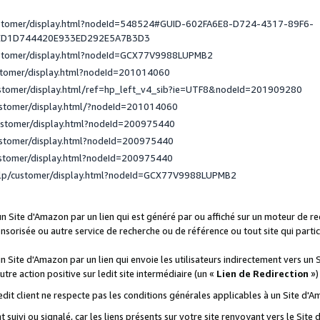
ustomer/display.html?nodeId=548524#GUID-602FA6E8-D724-4317-89F6-
ED1D744420E933ED292E5A7B3D3
ustomer/display.html?nodeId=GCX77V9988LUPMB2
stomer/display.html?nodeId=201014060
ustomer/display.html/ref=hp_left_v4_sib?ie=UTF8&nodeId=201909280
ustomer/display.html/?nodeId=201014060
ustomer/display.html?nodeId=200975440
ustomer/display.html?nodeId=200975440
ustomer/display.html?nodeId=200975440
elp/customer/display.html?nodeId=GCX77V9988LUPMB2
 un Site d'Amazon par un lien qui est généré par ou affiché sur un moteur de 
onsorisée ou autre service de recherche ou de référence ou tout site qui part
un Site d'Amazon par un lien qui envoie les utilisateurs indirectement vers un 
autre action positive sur ledit site intermédiaire (un «
Lien de Redirection
»)
 ledit client ne respecte pas les conditions générales applicables à un Site d'
t suivi ou signalé, car les liens présents sur votre site renvoyant vers le Si