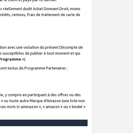
 réellement dudit Achat Donnant Droit, moins
rédits, remises, frais de traitement de carte de
elation avec une violation du présent Décompte de
s susceptibles de publier à tout moment et qui
 Programme
»).
t sont exclus du Programme Partenaires :
e, y compris en participant à des offres ou des
e » ou toute autre Marque d'Amazon (une liste non
e ces mots (« ammazon », « amaozn » ou « kindel »