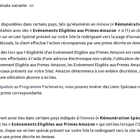
ciale suivante :
ici
disponibles dans certains pays, tels qu'énumérés en
Annexe
(«
Rémunérati
relation avec des «
Evénements Eligibles aux Primes Amazon
» si (1) un c
 sur un Lien Spécial présent sur votre Site le redirigeant vers la page d'acc
 découle, le client effectue l'action récompensée par une prime décrite en Ann
s lors que l'éligibilité d'un Evénement Eligible aux Primes Amazon est remis
ions effectuées à l'aide d'une adresse électronique non valide, l'utilisation d
nement Eligible aux Primes Amazon, les Evénement Eligible aux Primes Amazo
ciaux présents sur votre Site). Amazon déterminera à son entière discrétion, 
ne utilisation abusive a eu lieu.
cipation au Programme Partenaires
, vous pouvez insérer des Liens Spéciaux r
la prime correspondante.
t avoir lieu dans certains pays indiqués à l'
Annexe
(«
Rémunération Spéc
c les «
Evénements Eligibles aux Primes Amazon
» qui ont lieu lorsque (1)
 clique sur un lien spécial présent sur votre Site le redirigeant vers le site 
ar une prime décrite en Annexe.