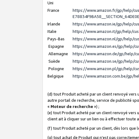
Uni
France
https://www.amazon.fr/gp/help/c
E78834F9BA58__SECTION_64DE0
Irlande
https://www.amazon.ie/gp/help/c
Italie
https://www.amazon.it/gp/help/cu
Pays-Bas
https://www.amazon.nl/gp/help/c
Espagne
https://www.amazon.es/gp/help/c
Allemagne
https://www.amazon.de/gp/help/c
Suède
https://www.amazon.se/gp/help/c
Pologne
https://www.amazon.pl/gp/help/c
Belgique
https://www.amazon.com.be/gp/h
(d) tout Produit acheté par un client renvoyé vers
autre portail de recherche, service de publicité sp
«
Moteur de recherche
») ;
(e) tout Produit acheté par un client renvoyé vers 
client ait à cliquer sur un lien ou à effectuer toute 
(f) tout Produit acheté par un client, dès lors que
(g) tout achat de Produit qui n’est pas correctemen