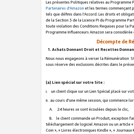
Les présentes Politiques relatives au Programme P
Partenaires d'Amazon
et les termes commençant pa
tels que définis dans l'Accord. Les droits et oblig
de la Section 3 de la Licence PI du Programme Parte
toute violation des Conditions Requises pour la Pa
Programme Influenceurs Amazon sera considérée co
Décompte de Ré
1. Achats Donnant Droit et Recettes Donnan
Nous nous engageons à verser la Rémunération Sta
sous réserve des exclusions décrites dans le prés
(a) Lien spécial sur votre Site :
i. un client clique sur un Lien Spécial placé sur vo
ii. au cours d'une même session, qui commence lorsq
A. 24 heures se sont écoulées depuis le clic,
B. le client commande un Produit, exception faite
téléchargement de logiciel Amazon ou un article «
Coin », « Livres électroniques Kindle », « Journaux