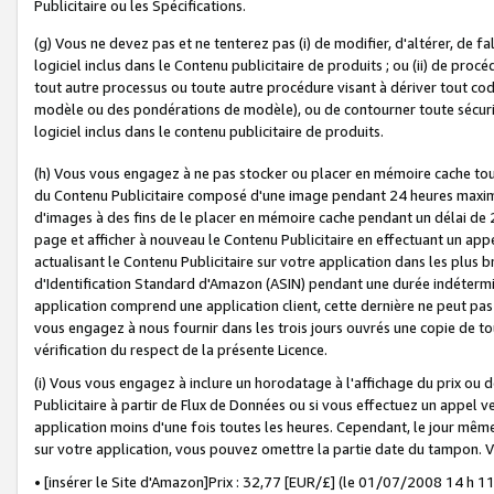
Publicitaire ou les Spécifications.
(g) Vous ne devez pas et ne tenterez pas (i) de modifier, d'altérer, de f
logiciel inclus dans le Contenu publicitaire de produits ; ou (ii) de proc
tout autre processus ou toute autre procédure visant à dériver tout c
modèle ou des pondérations de modèle), ou de contourner toute sécurité a
logiciel inclus dans le contenu publicitaire de produits.
(h) Vous vous engagez à ne pas stocker ou placer en mémoire cache tou
du Contenu Publicitaire composé d'une image pendant 24 heures maxim
d'images à des fins de le placer en mémoire cache pendant un délai de
page et afficher à nouveau le Contenu Publicitaire en effectuant un app
actualisant le Contenu Publicitaire sur votre application dans les plus 
d'Identification Standard d'Amazon (ASIN) pendant une durée indéterminé
application comprend une application client, cette dernière ne peut pa
vous engagez à nous fournir dans les trois jours ouvrés une copie de tou
vérification du respect de la présente Licence.
(i) Vous vous engagez à inclure un horodatage à l'affichage du prix ou 
Publicitaire à partir de Flux de Données ou si vous effectuez un appel ve
application moins d'une fois toutes les heures. Cependant, le jour même
sur votre application, vous pouvez omettre la partie date du tampon.
• [insérer le Site d'Amazon]Prix : 32,77 [EUR/£] (le 01/07/2008 14 h 11 