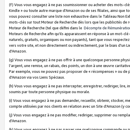
(f) Vous vous engagez à ne pas soumissionner ou acheter des mots-clés,
Kindle » ou toute autre marque d'Amazon ou de ses filiales, ainsi que t
vous pouvez consulter une liste non exhaustive dans le Tableau Non Ex
mots-clés sur tout Moteur de Recherche dès lors que les publicités de 
Moteur de Recherche (tel que défini dans le
Décompte de Rémunératio
Moteurs de Recherche afin qu'ils apparaissent en réponse à un mot-clé o
naturels, gratuits, organiques ou non payants), tant que vous respectez 
vers votre site, et non directement ou indirectement, par le biais d'un Li
d'Amazon.
(g) Vous vous engagez à ne pas offrir à une quelconque personne physi
l'argent, une remise, un rabais, des points, un don à une œuvre caritativ
Par exemple, vous ne pouvez pas proposer de « récompenses » ou de p
d'Amazon via vos Liens Spéciaux.
(h) Vous vous engagez à ne pas intercepter, enregistrer, rediriger, lire
soumis par toute personne physique ou morale.
(i) Vous vous engagez à ne pas demander, recueillir, obtenir, stocker, 
compte utilisées par nos clients en relation avec un Site d'Amazon (y c
(j) Vous vous engagez à ne pas modifier, rediriger, supprimer ou rempla
d'Amazon.
(k) Vous vous engagez à ne pas passer une quelconque commande ou init