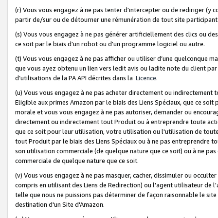
(r) Vous vous engagez à ne pas tenter d'intercepter ou de rediriger (y comp
partir de/sur ou de détourner une rémunération de tout site participa
(s) Vous vous engagez à ne pas générer artificiellement des clics ou de
ce soit par le biais d'un robot ou d'un programme logiciel ou autre.
(t) Vous vous engagez à ne pas afficher ou utiliser d’une quelconque man
que vous ayez obtenu un lien vers ledit avis ou ladite note du client par
d’utilisations de la PA API décrites dans la
Licence
.
(u) Vous vous engagez à ne pas acheter directement ou indirectement t
Eligible aux primes Amazon par le biais des Liens Spéciaux, que ce soit 
morale et vous vous engagez à ne pas autoriser, demander ou encourager
directement ou indirectement tout Produit ou à entreprendre toute acti
que ce soit pour leur utilisation, votre utilisation ou l'utilisation de
tout Produit par le biais des Liens Spéciaux ou à ne pas entreprendre t
son utilisation commerciale (de quelque nature que ce soit) ou à ne pas o
commerciale de quelque nature que ce soit.
(v) Vous vous engagez à ne pas masquer, cacher, dissimuler ou occulter 
compris en utilisant des Liens de Redirection) ou l'agent utilisateur de 
telle que nous ne puissions pas déterminer de façon raisonnable le site ou
destination d'un Site d'Amazon.