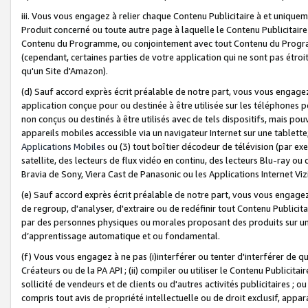
iii. Vous vous engagez à relier chaque Contenu Publicitaire à et uniqu
Produit concerné ou toute autre page à laquelle le Contenu Publicitaire
Contenu du Programme, ou conjointement avec tout Contenu du Programm
(cependant, certaines parties de votre application qui ne sont pas étroi
qu'un Site d'Amazon).
(d) Sauf accord exprès écrit préalable de notre part, vous vous engagez à
application conçue pour ou destinée à être utilisée sur les téléphones p
non conçus ou destinés à être utilisés avec de tels dispositifs, mais pouv
appareils mobiles accessible via un navigateur Internet sur une tablett
Applications Mobiles
ou (3) tout boîtier décodeur de télévision (par ex
satellite, des lecteurs de flux vidéo en continu, des lecteurs Blu-ray o
Bravia de Sony, Viera Cast de Panasonic ou les Applications Internet Viz
(e) Sauf accord exprès écrit préalable de notre part, vous vous engagez 
de regroup, d'analyser, d'extraire ou de redéfinir tout Contenu Publicitai
par des personnes physiques ou morales proposant des produits sur un
d’apprentissage automatique et ou fondamental.
(f) Vous vous engagez à ne pas (i)interférer ou tenter d'interférer de 
Créateurs ou de la PA API ; (ii) compiler ou utiliser le Contenu Publicita
sollicité de vendeurs et de clients ou d'autres activités publicitaires ; ou (
compris tout avis de propriété intellectuelle ou de droit exclusif, appar