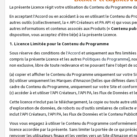
La présente Licence régit votre utilisation du Contenu du Programme d
En acceptant l'Accord ou en accédant à ou en utilisant le Contenu du P
autres outils (collectivement, la «
API Créateurs et PA API
») qui vous pe
autres informations et contenus associés aux Produits («
Contenu publ
disposition, vous acceptez d'être lié(e) à la présente Licence.
1. Licence Limitée pour le Contenu du Programme
Sous réserve des conditions de
l'Accord
et uniquement aux fins limitées
compris la présente Licence et les autres
Politiques du Programme
], n
non exclusive, libre de toute redevance et ne pouvant faire l'objet de so
(a) copier et afficher le Contenu du Programme uniquement sur votre Si
(b) utiliser uniquement les Marques d'Amazon [telles que définies dans 
cadre du Contenu du Programme, uniquement sur votre Site et confo
(c) accéder à et utiliser l’API Créateurs, l’API PA, les Flux de Données e
Cette licence n'inclut pas le téléchargement, la copie ou toute autre util
d’exploration de données, de robots ou d’outils similaires de collecte
inclut l’API Créateurs, l’API PA, les Flux de Données et le Contenu Publici
Vous vous engagez à utiliser le Contenu du Programme conformément a
licence accordée par la présente. Sans limiter la portée de ce qui pré
renvoyer les utilisateurs finaux et les ventes vers un Site d'Amazon et