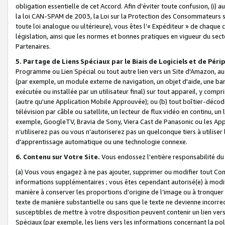
obligation essentielle de cet Accord. Afin d’éviter toute confusion, (i) a
la loi CAN-SPAM de 2003, la Loi sur la Protection des Consommateurs s
toute loi analogue ou ultérieure), vous êtes l’« Expéditeur » de chaque 
législation, ainsi que les normes et bonnes pratiques en vigueur du s
Partenaires.
5. Partage de Liens Spéciaux par le Biais de Logiciels et de Pér
Programme ou Lien Spécial ou tout autre lien vers un Site d'Amazon, au su
(par exemple, un module externe de navigation, un objet d'aide, une ba
exécutée ou installée par un utilisateur final) sur tout appareil, y comp
(autre qu'une Application Mobile Approuvée); ou (b) tout boîtier-décod
télévision par câble ou satellite, un lecteur de flux vidéo en continu, un
exemple, GoogleTV, Bravia de Sony, Viera Cast de Panasonic ou les Appli
n’utiliserez pas ou vous n’autoriserez pas un quelconque tiers à utili
d'apprentissage automatique ou une technologie connexe.
6. Contenu sur Votre Site.
Vous endossez l'entière responsabilité du
(a) Vous vous engagez à ne pas ajouter, supprimer ou modifier tout Co
informations supplémentaires ; vous êtes cependant autorisé(e) à modi
manière à conserver les proportions d’origine de l’image ou à tronquer
texte de manière substantielle ou sans que le texte ne devienne incorr
susceptibles de mettre à votre disposition peuvent contenir un lien ver
Spéciaux (par exemple, les liens vers les informations concernant la poli