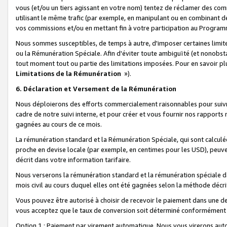
vous (et/ou un tiers agissant en votre nom) tentez de réclamer des c
utilisant le même trafic (par exemple, en manipulant ou en combinant 
vos commissions et/ou en mettant fin à votre participation au Progra
Nous sommes susceptibles, de temps à autre, d'imposer certaines limit
ou la Rémunération Spéciale. Afin d'éviter toute ambiguïté (et nonobst
tout moment tout ou partie des limitations imposées. Pour en savoir plus
Limitations de la Rémunération
»).
6. Déclaration et Versement de la Rémunération
Nous déploierons des efforts commercialement raisonnables pour suivr
cadre de notre suivi interne, et pour créer et vous fournir nos rapport
gagnées au cours de ce mois.
La rémunération standard et la Rémunération Spéciale, qui sont calcul
proche en devise locale (par exemple, en centimes pour les USD), peuve
décrit dans votre information tarifaire.
Nous verserons la rémunération standard et la rémunération spéciale da
mois civil au cours duquel elles ont été gagnées selon la méthode décr
Vous pouvez être autorisé à choisir de recevoir le paiement dans une dev
vous acceptez que le taux de conversion soit déterminé conformément
Option 1 : Paiement par virement automatique.
Nous vous virerons aut