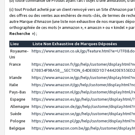
(b) toute commande de Produit ayant fait l'objet d'une annulation, d'u
(c) tout Produit acheté par un client renvoyé vers un Site d'Amazon par
des offres ou des ventes aux enchères de mots-clés, de termes de reche
autre Marque d'Amazon (une liste non exhaustive de nos marques déposée
orthographiée de ces mots (« ammazon », « amaozn » ou « kindel » par
Recherche
») ;
Lieu
Liste Non Exhaustive de Marques Déposées
Royaume-
https://www.amazon.co.uk/gp/feature.html?ie=UTF8&
Uni
France
https://www.amazon.fr/gp/help/customer/display.ht
E78834F9BA58__SECTION_64DE0ED1D744420E933ED
Irlande
https://www.amazon.ie/gp/help/customer/display.htm
Italie
https://www.amazon.it/gp/help/customer/display.html
Pays-Bas
https://www.amazon.nl/gp/help/customer/display.html
Espagne
https://www.amazon.es/gp/help/customer/display.html
Allemagne
https://www.amazon.de/gp/help/customer/display.htm
Suède
https://www.amazon.se/gp/help/customer/display.htm
Pologne
https://www.amazon.pl/gp/help/customer/display.html
Belgique
https://www.amazon.com.be/gp/help/customer/displa