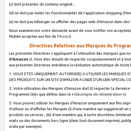
(c) doit présenter du contenu original ;
(d) ne doit pas imiter les fonctionnalités de l'application shopping d'Am
(e) ne doit pas héberger ou afficher des pages web d'Amazon dans de
Nous examinerons votre demande avant de vous notifier son acceptatio
Mobile acceptée aux fins de l'
Accord
.
Directives Relatives aux Marques du Progra
Les présentes Directives s'appliquent à l'utilisation des marques que
d'Amazon
»). Vous êtes tenu(e) de respecter scrupuleusement et à tou
aux présentes Directives entraînera la résiliation automatique de toute
1. VOUS ETES UNIQUEMENT AUTORISE(E) A UTILISER LES MARQUES D'
DES PRODUITS SUR UN SITE D'AMAZON A L'AIDE D'UN LIEN SPECIAL 
2. Votre utilisation des Marques d'Amazon doit (i) respecter la dernière
Programme (tels que définis dans le «
Décompte de rémunération
»).
3. Vous pouvez utiliser les Marques d'Amazon uniquement aux fins expr
d'utiliser ou d'afficher les Marques (i) d’une manière qui suggérerait un
produits ou services ; (iii) d’une manière qui, à notre discrétion, limit
mails ou des documents hors ligne (dans tout document imprimé, publip
orale par exemple).