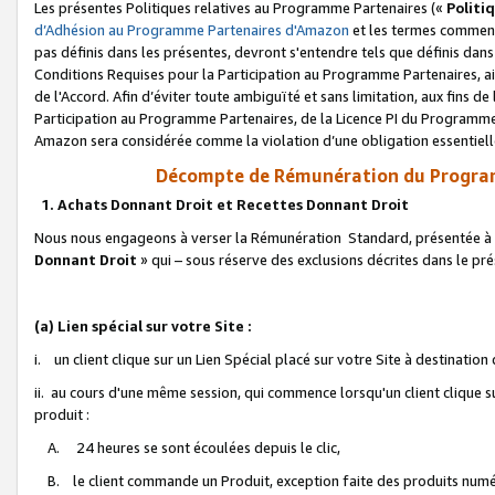
Les présentes Politiques relatives au Programme Partenaires («
Politi
d’Adhésion au Programme Partenaires d'Amazon
et les termes commenç
pas définis dans les présentes, devront s'entendre tels que définis dans 
Conditions Requises pour la Participation au Programme Partenaires, ai
de l'Accord. Afin d’éviter toute ambiguïté et sans limitation, aux fins de
Participation au Programme Partenaires, de la Licence PI du Programme 
Amazon sera considérée comme la violation d’une obligation essentielle
Décompte de Rémunération du Program
1. Achats Donnant Droit et Recettes Donnant Droit
Nous nous engageons à verser la Rémunération Standard, présentée à l
Donnant Droit
» qui – sous réserve des exclusions décrites dans le p
(a) Lien spécial sur votre Site :
i. un client clique sur un Lien Spécial placé sur votre Site à destination
ii. au cours d'une même session, qui commence lorsqu'un client clique s
produit :
A. 24 heures se sont écoulées depuis le clic,
B. le client commande un Produit, exception faite des produits numéri