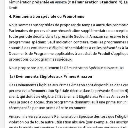
rémunération présentée en
Annexe
(«
Rémunération Standard
»). L
Droit.
4. Rémunération spéciale ou Promotions
Nous sommes susceptibles de proposer de temps à autre des promotion
Partenaires de percevoir une rémunération supplémentaire ou exceptio
toute période décrite dans la présente Section), Amazon se réserve le
programmes spéciaux. Sauf indication contraire, tous les programmes s
soumis à des exclusions d'éligibilité semblables à celles présentées à 
Documents de Programme applicables à un achat de Produit s'appliquera
promotions ou programmes spéciaux.
Nous proposons actuellement la Rémunération Spéciale suivante :
ici
(a) Evénements Eligibles aux Primes Amazon
Des Evénements Eligibles aux Primes Amazon sont disponibles dans cer
percevrez la Rémunération Spéciale décrite dans la présente Section 4(
client, qui doit être éligible à l'Evénement Eligible aux Primes Amazon te
vers la page d'accueil d'un programme donnant lieu à une prime sur un Si
récompensée par une prime décrite en Annexe.
Amazon ne versera aucune Rémunération Spéciale dès lors que l'éligibi
violation ou de toute autre utilisation abusive (par exemple, des inscrip
ou de logiciels automatisés, la participation d'une même personne à p