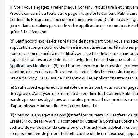
iii. Vous vous engagez à relier chaque Contenu Publicitaire à et uniqu
Produit concerné ou toute autre page à laquelle le Contenu Publicitaire
Contenu du Programme, ou conjointement avec tout Contenu du Programm
(cependant, certaines parties de votre application qui ne sont pas étroi
qu'un Site d'Amazon).
(d) Sauf accord exprès écrit préalable de notre part, vous vous engagez à
application conçue pour ou destinée à être utilisée sur les téléphones p
non conçus ou destinés à être utilisés avec de tels dispositifs, mais pouv
appareils mobiles accessible via un navigateur Internet sur une tablett
Applications Mobiles
ou (3) tout boîtier décodeur de télévision (par ex
satellite, des lecteurs de flux vidéo en continu, des lecteurs Blu-ray o
Bravia de Sony, Viera Cast de Panasonic ou les Applications Internet Viz
(e) Sauf accord exprès écrit préalable de notre part, vous vous engagez 
de regroup, d'analyser, d'extraire ou de redéfinir tout Contenu Publicitai
par des personnes physiques ou morales proposant des produits sur un
d’apprentissage automatique et ou fondamental.
(f) Vous vous engagez à ne pas (i)interférer ou tenter d'interférer de 
Créateurs ou de la PA API ; (ii) compiler ou utiliser le Contenu Publicita
sollicité de vendeurs et de clients ou d'autres activités publicitaires ; ou (
compris tout avis de propriété intellectuelle ou de droit exclusif, appar