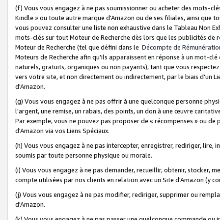
(f) Vous vous engagez à ne pas soumissionner ou acheter des mots-clés,
Kindle » ou toute autre marque d'Amazon ou de ses filiales, ainsi que t
vous pouvez consulter une liste non exhaustive dans le Tableau Non Ex
mots-clés sur tout Moteur de Recherche dès lors que les publicités de 
Moteur de Recherche (tel que défini dans le
Décompte de Rémunératio
Moteurs de Recherche afin qu'ils apparaissent en réponse à un mot-clé o
naturels, gratuits, organiques ou non payants), tant que vous respectez 
vers votre site, et non directement ou indirectement, par le biais d'un Li
d'Amazon.
(g) Vous vous engagez à ne pas offrir à une quelconque personne physi
l'argent, une remise, un rabais, des points, un don à une œuvre caritativ
Par exemple, vous ne pouvez pas proposer de « récompenses » ou de p
d'Amazon via vos Liens Spéciaux.
(h) Vous vous engagez à ne pas intercepter, enregistrer, rediriger, lire
soumis par toute personne physique ou morale.
(i) Vous vous engagez à ne pas demander, recueillir, obtenir, stocker, 
compte utilisées par nos clients en relation avec un Site d'Amazon (y c
(j) Vous vous engagez à ne pas modifier, rediriger, supprimer ou rempla
d'Amazon.
(k) Vous vous engagez à ne pas passer une quelconque commande ou init