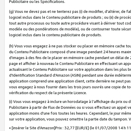
Publicitaire ou les Spécifications.
(g) Vous ne devez pas et ne tenterez pas (i) de modifier, d'altérer, de f
logiciel inclus dans le Contenu publicitaire de produits ; ou (ii) de proc
tout autre processus ou toute autre procédure visant à dériver tout c
modèle ou des pondérations de modèle), ou de contourner toute sécurité a
logiciel inclus dans le contenu publicitaire de produits.
(h) Vous vous engagez à ne pas stocker ou placer en mémoire cache tou
du Contenu Publicitaire composé d'une image pendant 24 heures maxim
d'images à des fins de le placer en mémoire cache pendant un délai de
page et afficher à nouveau le Contenu Publicitaire en effectuant un app
actualisant le Contenu Publicitaire sur votre application dans les plus 
d'Identification Standard d'Amazon (ASIN) pendant une durée indéterminé
application comprend une application client, cette dernière ne peut pa
vous engagez à nous fournir dans les trois jours ouvrés une copie de tou
vérification du respect de la présente Licence.
(i) Vous vous engagez à inclure un horodatage à l'affichage du prix ou 
Publicitaire à partir de Flux de Données ou si vous effectuez un appel ve
application moins d'une fois toutes les heures. Cependant, le jour même
sur votre application, vous pouvez omettre la partie date du tampon.
• [insérer le Site d'Amazon]Prix : 32,77 [EUR/£] (le 01/07/2008 14 h 11 