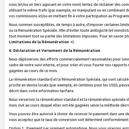
vous (et/ou un tiers agissant en votre nom) tentez de réclamer des c
utilisant le même trafic (par exemple, en manipulant ou en combinant 
vos commissions et/ou en mettant fin à votre participation au Progra
Nous sommes susceptibles, de temps à autre, d'imposer certaines limit
ou la Rémunération Spéciale. Afin d'éviter toute ambiguïté (et nonobst
tout moment tout ou partie des limitations imposées. Pour en savoir plus
Limitations de la Rémunération
»).
6. Déclaration et Versement de la Rémunération
Nous déploierons des efforts commercialement raisonnables pour suivr
cadre de notre suivi interne, et pour créer et vous fournir nos rapport
gagnées au cours de ce mois.
La rémunération standard et la Rémunération Spéciale, qui sont calcul
proche en devise locale (par exemple, en centimes pour les USD), peuve
décrit dans votre information tarifaire.
Nous verserons la rémunération standard et la rémunération spéciale da
mois civil au cours duquel elles ont été gagnées selon la méthode décr
Vous pouvez être autorisé à choisir de recevoir le paiement dans une dev
vous acceptez que le taux de conversion soit déterminé conformément
Option 1 : Paiement par virement automatique.
Nous vous virerons aut