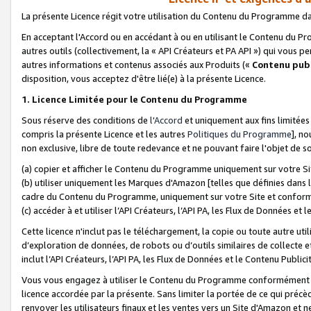
La présente Licence régit votre utilisation du Contenu du Programme d
En acceptant l'Accord ou en accédant à ou en utilisant le Contenu du P
autres outils (collectivement, la «
API Créateurs et PA API
») qui vous pe
autres informations et contenus associés aux Produits («
Contenu publ
disposition, vous acceptez d'être lié(e) à la présente Licence.
1. Licence Limitée pour le Contenu du Programme
Sous réserve des conditions de
l'Accord
et uniquement aux fins limitées
compris la présente Licence et les autres
Politiques du Programme
], n
non exclusive, libre de toute redevance et ne pouvant faire l'objet de so
(a) copier et afficher le Contenu du Programme uniquement sur votre Si
(b) utiliser uniquement les Marques d'Amazon [telles que définies dans 
cadre du Contenu du Programme, uniquement sur votre Site et confo
(c) accéder à et utiliser l’API Créateurs, l’API PA, les Flux de Données e
Cette licence n'inclut pas le téléchargement, la copie ou toute autre util
d’exploration de données, de robots ou d’outils similaires de collecte
inclut l’API Créateurs, l’API PA, les Flux de Données et le Contenu Publici
Vous vous engagez à utiliser le Contenu du Programme conformément a
licence accordée par la présente. Sans limiter la portée de ce qui pré
renvoyer les utilisateurs finaux et les ventes vers un Site d'Amazon et