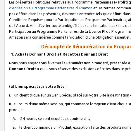
Les présentes Politiques relatives au Programme Partenaires («
Politi
d’Adhésion au Programme Partenaires d'Amazon
et les termes commenç
pas définis dans les présentes, devront s'entendre tels que définis dans 
Conditions Requises pour la Participation au Programme Partenaires, ai
de l'Accord. Afin d’éviter toute ambiguïté et sans limitation, aux fins de
Participation au Programme Partenaires, de la Licence PI du Programme 
Amazon sera considérée comme la violation d’une obligation essentielle
Décompte de Rémunération du Program
1. Achats Donnant Droit et Recettes Donnant Droit
Nous nous engageons à verser la Rémunération Standard, présentée à l
Donnant Droit
» qui – sous réserve des exclusions décrites dans le p
(a) Lien spécial sur votre Site :
i. un client clique sur un Lien Spécial placé sur votre Site à destination
ii. au cours d'une même session, qui commence lorsqu'un client clique s
produit :
A. 24 heures se sont écoulées depuis le clic,
B. le client commande un Produit, exception faite des produits numéri