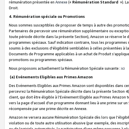
rémunération présentée en
Annexe
(«
Rémunération Standard
»). L
Droit.
4. Rémunération spéciale ou Promotions
Nous sommes susceptibles de proposer de temps à autre des promotion
Partenaires de percevoir une rémunération supplémentaire ou exceptio
toute période décrite dans la présente Section), Amazon se réserve le
programmes spéciaux. Sauf indication contraire, tous les programmes s
soumis à des exclusions d'éligibilité semblables à celles présentées à 
Documents de Programme applicables à un achat de Produit s'appliquera
promotions ou programmes spéciaux.
Nous proposons actuellement la Rémunération Spéciale suivante :
ici
(a) Evénements Eligibles aux Primes Amazon
Des Evénements Eligibles aux Primes Amazon sont disponibles dans cer
percevrez la Rémunération Spéciale décrite dans la présente Section 4(
client, qui doit être éligible à l'Evénement Eligible aux Primes Amazon te
vers la page d'accueil d'un programme donnant lieu à une prime sur un Si
récompensée par une prime décrite en Annexe.
Amazon ne versera aucune Rémunération Spéciale dès lors que l'éligibi
violation ou de toute autre utilisation abusive (par exemple, des inscrip
ou de logiciels automatisés, la participation d'une même personne à p