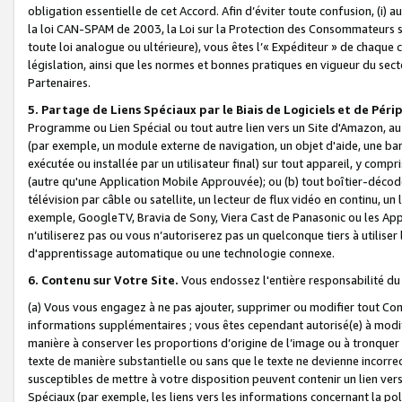
obligation essentielle de cet Accord. Afin d’éviter toute confusion, (i) a
la loi CAN-SPAM de 2003, la Loi sur la Protection des Consommateurs s
toute loi analogue ou ultérieure), vous êtes l’« Expéditeur » de chaque 
législation, ainsi que les normes et bonnes pratiques en vigueur du s
Partenaires.
5. Partage de Liens Spéciaux par le Biais de Logiciels et de Pér
Programme ou Lien Spécial ou tout autre lien vers un Site d'Amazon, au su
(par exemple, un module externe de navigation, un objet d'aide, une ba
exécutée ou installée par un utilisateur final) sur tout appareil, y comp
(autre qu'une Application Mobile Approuvée); ou (b) tout boîtier-décod
télévision par câble ou satellite, un lecteur de flux vidéo en continu, un
exemple, GoogleTV, Bravia de Sony, Viera Cast de Panasonic ou les Appli
n’utiliserez pas ou vous n’autoriserez pas un quelconque tiers à utili
d'apprentissage automatique ou une technologie connexe.
6. Contenu sur Votre Site.
Vous endossez l'entière responsabilité du
(a) Vous vous engagez à ne pas ajouter, supprimer ou modifier tout Co
informations supplémentaires ; vous êtes cependant autorisé(e) à modi
manière à conserver les proportions d’origine de l’image ou à tronquer
texte de manière substantielle ou sans que le texte ne devienne incorr
susceptibles de mettre à votre disposition peuvent contenir un lien ver
Spéciaux (par exemple, les liens vers les informations concernant la poli