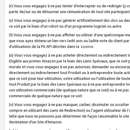
(r) Vous vous engagez à ne pas tenter d'intercepter ou de rediriger (y comp
partir de/sur ou de détourner une rémunération de tout site participa
(s) Vous vous engagez à ne pas générer artificiellement des clics ou de
ce soit par le biais d'un robot ou d'un programme logiciel ou autre.
(t) Vous vous engagez à ne pas afficher ou utiliser d’une quelconque man
que vous ayez obtenu un lien vers ledit avis ou ladite note du client par
d’utilisations de la PA API décrites dans la
Licence
.
(u) Vous vous engagez à ne pas acheter directement ou indirectement t
Eligible aux primes Amazon par le biais des Liens Spéciaux, que ce soit 
morale et vous vous engagez à ne pas autoriser, demander ou encourager
directement ou indirectement tout Produit ou à entreprendre toute acti
que ce soit pour leur utilisation, votre utilisation ou l'utilisation de
tout Produit par le biais des Liens Spéciaux ou à ne pas entreprendre t
son utilisation commerciale (de quelque nature que ce soit) ou à ne pas o
commerciale de quelque nature que ce soit.
(v) Vous vous engagez à ne pas masquer, cacher, dissimuler ou occulter 
compris en utilisant des Liens de Redirection) ou l'agent utilisateur de 
telle que nous ne puissions pas déterminer de façon raisonnable le site ou
destination d'un Site d'Amazon.