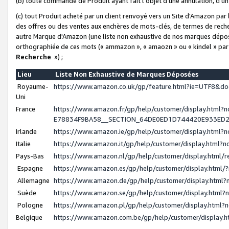
(b) toute commande de Produit ayant fait l'objet d'une annulation, d'u
(c) tout Produit acheté par un client renvoyé vers un Site d'Amazon par
des offres ou des ventes aux enchères de mots-clés, de termes de reche
autre Marque d'Amazon (une liste non exhaustive de nos marques déposée
orthographiée de ces mots (« ammazon », « amaozn » ou « kindel » par
Recherche
») ;
Lieu
Liste Non Exhaustive de Marques Déposées
Royaume-
https://www.amazon.co.uk/gp/feature.html?ie=UTF8&
Uni
France
https://www.amazon.fr/gp/help/customer/display.ht
E78834F9BA58__SECTION_64DE0ED1D744420E933ED
Irlande
https://www.amazon.ie/gp/help/customer/display.htm
Italie
https://www.amazon.it/gp/help/customer/display.html
Pays-Bas
https://www.amazon.nl/gp/help/customer/display.html
Espagne
https://www.amazon.es/gp/help/customer/display.html
Allemagne
https://www.amazon.de/gp/help/customer/display.htm
Suède
https://www.amazon.se/gp/help/customer/display.htm
Pologne
https://www.amazon.pl/gp/help/customer/display.html
Belgique
https://www.amazon.com.be/gp/help/customer/displa