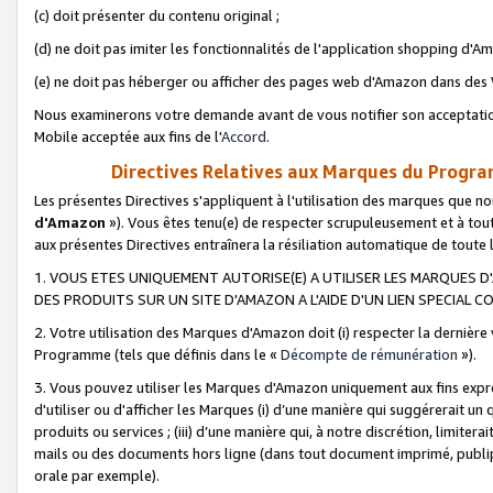
(c) doit présenter du contenu original ;
(d) ne doit pas imiter les fonctionnalités de l'application shopping d'Am
(e) ne doit pas héberger ou afficher des pages web d'Amazon dans de
Nous examinerons votre demande avant de vous notifier son acceptatio
Mobile acceptée aux fins de l'
Accord
.
Directives Relatives aux Marques du Progra
Les présentes Directives s'appliquent à l'utilisation des marques que
d'Amazon
»). Vous êtes tenu(e) de respecter scrupuleusement et à tou
aux présentes Directives entraînera la résiliation automatique de toute
1. VOUS ETES UNIQUEMENT AUTORISE(E) A UTILISER LES MARQUES D'
DES PRODUITS SUR UN SITE D'AMAZON A L'AIDE D'UN LIEN SPECIAL 
2. Votre utilisation des Marques d'Amazon doit (i) respecter la dernière
Programme (tels que définis dans le «
Décompte de rémunération
»).
3. Vous pouvez utiliser les Marques d'Amazon uniquement aux fins expr
d'utiliser ou d'afficher les Marques (i) d’une manière qui suggérerait un
produits ou services ; (iii) d’une manière qui, à notre discrétion, limit
mails ou des documents hors ligne (dans tout document imprimé, publip
orale par exemple).