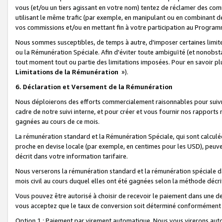
vous (et/ou un tiers agissant en votre nom) tentez de réclamer des c
utilisant le même trafic (par exemple, en manipulant ou en combinant 
vos commissions et/ou en mettant fin à votre participation au Progra
Nous sommes susceptibles, de temps à autre, d'imposer certaines limit
ou la Rémunération Spéciale. Afin d'éviter toute ambiguïté (et nonobst
tout moment tout ou partie des limitations imposées. Pour en savoir plus
Limitations de la Rémunération
»).
6. Déclaration et Versement de la Rémunération
Nous déploierons des efforts commercialement raisonnables pour suivr
cadre de notre suivi interne, et pour créer et vous fournir nos rapport
gagnées au cours de ce mois.
La rémunération standard et la Rémunération Spéciale, qui sont calcul
proche en devise locale (par exemple, en centimes pour les USD), peuve
décrit dans votre information tarifaire.
Nous verserons la rémunération standard et la rémunération spéciale da
mois civil au cours duquel elles ont été gagnées selon la méthode décr
Vous pouvez être autorisé à choisir de recevoir le paiement dans une dev
vous acceptez que le taux de conversion soit déterminé conformément
Option 1 : Paiement par virement automatique.
Nous vous virerons aut