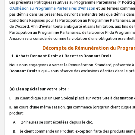
Les présentes Politiques relatives au Programme Partenaires («
Politi
d’Adhésion au Programme Partenaires d'Amazon
et les termes commenç
pas définis dans les présentes, devront s'entendre tels que définis dans 
Conditions Requises pour la Participation au Programme Partenaires, ai
de l'Accord. Afin d’éviter toute ambiguïté et sans limitation, aux fins de
Participation au Programme Partenaires, de la Licence PI du Programme 
Amazon sera considérée comme la violation d’une obligation essentielle
Décompte de Rémunération du Program
1. Achats Donnant Droit et Recettes Donnant Droit
Nous nous engageons à verser la Rémunération Standard, présentée à l
Donnant Droit
» qui – sous réserve des exclusions décrites dans le p
(a) Lien spécial sur votre Site :
i. un client clique sur un Lien Spécial placé sur votre Site à destination
ii. au cours d'une même session, qui commence lorsqu'un client clique s
produit :
A. 24 heures se sont écoulées depuis le clic,
B. le client commande un Produit, exception faite des produits numéri