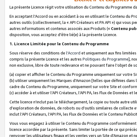
La présente Licence régit votre utilisation du Contenu du Programme d
En acceptant l'Accord ou en accédant à ou en utilisant le Contenu du P
autres outils (collectivement, la «
API Créateurs et PA API
») qui vous pe
autres informations et contenus associés aux Produits («
Contenu publ
disposition, vous acceptez d'être lié(e) à la présente Licence.
1. Licence Limitée pour le Contenu du Programme
Sous réserve des conditions de
l'Accord
et uniquement aux fins limitées
compris la présente Licence et les autres
Politiques du Programme
], n
non exclusive, libre de toute redevance et ne pouvant faire l'objet de so
(a) copier et afficher le Contenu du Programme uniquement sur votre Si
(b) utiliser uniquement les Marques d'Amazon [telles que définies dans 
cadre du Contenu du Programme, uniquement sur votre Site et confo
(c) accéder à et utiliser l’API Créateurs, l’API PA, les Flux de Données e
Cette licence n'inclut pas le téléchargement, la copie ou toute autre util
d’exploration de données, de robots ou d’outils similaires de collecte
inclut l’API Créateurs, l’API PA, les Flux de Données et le Contenu Publici
Vous vous engagez à utiliser le Contenu du Programme conformément a
licence accordée par la présente. Sans limiter la portée de ce qui pré
renvoyer les utilisateurs finaux et les ventes vers un Site d'Amazon et