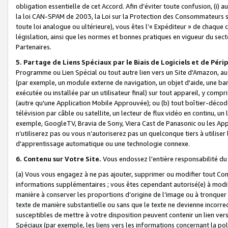
obligation essentielle de cet Accord. Afin d’éviter toute confusion, (i) a
la loi CAN-SPAM de 2003, la Loi sur la Protection des Consommateurs s
toute loi analogue ou ultérieure), vous êtes l’« Expéditeur » de chaque 
législation, ainsi que les normes et bonnes pratiques en vigueur du s
Partenaires.
5. Partage de Liens Spéciaux par le Biais de Logiciels et de Pér
Programme ou Lien Spécial ou tout autre lien vers un Site d'Amazon, au su
(par exemple, un module externe de navigation, un objet d'aide, une ba
exécutée ou installée par un utilisateur final) sur tout appareil, y comp
(autre qu'une Application Mobile Approuvée); ou (b) tout boîtier-décod
télévision par câble ou satellite, un lecteur de flux vidéo en continu, un
exemple, GoogleTV, Bravia de Sony, Viera Cast de Panasonic ou les Appli
n’utiliserez pas ou vous n’autoriserez pas un quelconque tiers à utili
d'apprentissage automatique ou une technologie connexe.
6. Contenu sur Votre Site.
Vous endossez l'entière responsabilité du
(a) Vous vous engagez à ne pas ajouter, supprimer ou modifier tout Co
informations supplémentaires ; vous êtes cependant autorisé(e) à modi
manière à conserver les proportions d’origine de l’image ou à tronquer
texte de manière substantielle ou sans que le texte ne devienne incorr
susceptibles de mettre à votre disposition peuvent contenir un lien ver
Spéciaux (par exemple, les liens vers les informations concernant la poli