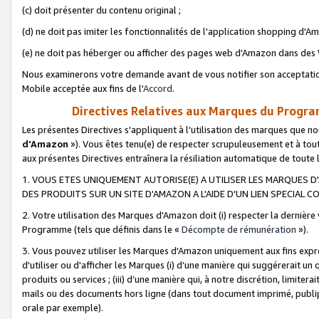
(c) doit présenter du contenu original ;
(d) ne doit pas imiter les fonctionnalités de l'application shopping d'Am
(e) ne doit pas héberger ou afficher des pages web d'Amazon dans de
Nous examinerons votre demande avant de vous notifier son acceptatio
Mobile acceptée aux fins de l'
Accord
.
Directives Relatives aux Marques du Progra
Les présentes Directives s'appliquent à l'utilisation des marques que
d'Amazon
»). Vous êtes tenu(e) de respecter scrupuleusement et à tou
aux présentes Directives entraînera la résiliation automatique de toute
1. VOUS ETES UNIQUEMENT AUTORISE(E) A UTILISER LES MARQUES D'
DES PRODUITS SUR UN SITE D'AMAZON A L'AIDE D'UN LIEN SPECIAL 
2. Votre utilisation des Marques d'Amazon doit (i) respecter la dernière
Programme (tels que définis dans le «
Décompte de rémunération
»).
3. Vous pouvez utiliser les Marques d'Amazon uniquement aux fins expr
d'utiliser ou d'afficher les Marques (i) d’une manière qui suggérerait un
produits ou services ; (iii) d’une manière qui, à notre discrétion, limit
mails ou des documents hors ligne (dans tout document imprimé, publip
orale par exemple).