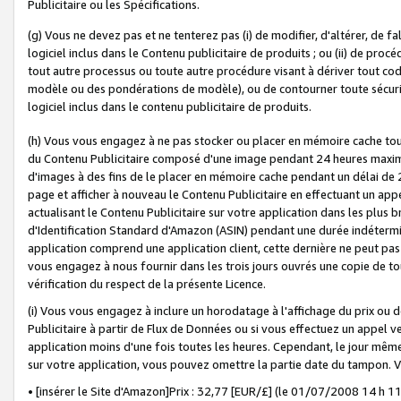
Publicitaire ou les Spécifications.
(g) Vous ne devez pas et ne tenterez pas (i) de modifier, d'altérer, de f
logiciel inclus dans le Contenu publicitaire de produits ; ou (ii) de proc
tout autre processus ou toute autre procédure visant à dériver tout c
modèle ou des pondérations de modèle), ou de contourner toute sécurité a
logiciel inclus dans le contenu publicitaire de produits.
(h) Vous vous engagez à ne pas stocker ou placer en mémoire cache tou
du Contenu Publicitaire composé d'une image pendant 24 heures maxim
d'images à des fins de le placer en mémoire cache pendant un délai de
page et afficher à nouveau le Contenu Publicitaire en effectuant un app
actualisant le Contenu Publicitaire sur votre application dans les plus 
d'Identification Standard d'Amazon (ASIN) pendant une durée indéterminé
application comprend une application client, cette dernière ne peut pa
vous engagez à nous fournir dans les trois jours ouvrés une copie de tou
vérification du respect de la présente Licence.
(i) Vous vous engagez à inclure un horodatage à l'affichage du prix ou 
Publicitaire à partir de Flux de Données ou si vous effectuez un appel ve
application moins d'une fois toutes les heures. Cependant, le jour même
sur votre application, vous pouvez omettre la partie date du tampon.
• [insérer le Site d'Amazon]Prix : 32,77 [EUR/£] (le 01/07/2008 14 h 11 