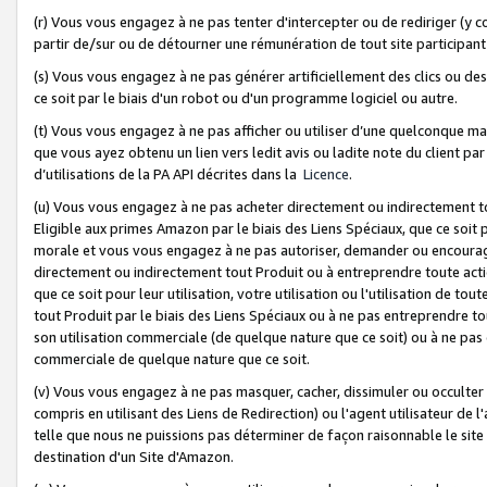
(r) Vous vous engagez à ne pas tenter d'intercepter ou de rediriger (y comp
partir de/sur ou de détourner une rémunération de tout site participa
(s) Vous vous engagez à ne pas générer artificiellement des clics ou de
ce soit par le biais d'un robot ou d'un programme logiciel ou autre.
(t) Vous vous engagez à ne pas afficher ou utiliser d’une quelconque man
que vous ayez obtenu un lien vers ledit avis ou ladite note du client par
d’utilisations de la PA API décrites dans la
Licence
.
(u) Vous vous engagez à ne pas acheter directement ou indirectement t
Eligible aux primes Amazon par le biais des Liens Spéciaux, que ce soit 
morale et vous vous engagez à ne pas autoriser, demander ou encourager
directement ou indirectement tout Produit ou à entreprendre toute acti
que ce soit pour leur utilisation, votre utilisation ou l'utilisation de
tout Produit par le biais des Liens Spéciaux ou à ne pas entreprendre t
son utilisation commerciale (de quelque nature que ce soit) ou à ne pas o
commerciale de quelque nature que ce soit.
(v) Vous vous engagez à ne pas masquer, cacher, dissimuler ou occulter 
compris en utilisant des Liens de Redirection) ou l'agent utilisateur de 
telle que nous ne puissions pas déterminer de façon raisonnable le site ou
destination d'un Site d'Amazon.