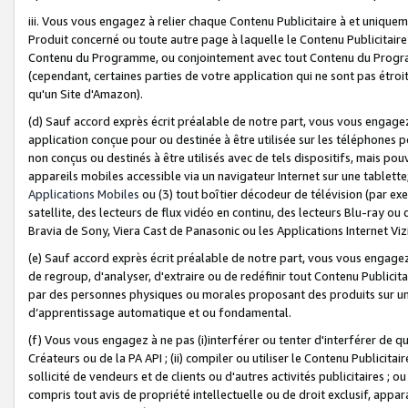
iii. Vous vous engagez à relier chaque Contenu Publicitaire à et uniqu
Produit concerné ou toute autre page à laquelle le Contenu Publicitaire
Contenu du Programme, ou conjointement avec tout Contenu du Programm
(cependant, certaines parties de votre application qui ne sont pas étroi
qu'un Site d'Amazon).
(d) Sauf accord exprès écrit préalable de notre part, vous vous engagez à
application conçue pour ou destinée à être utilisée sur les téléphones p
non conçus ou destinés à être utilisés avec de tels dispositifs, mais pouv
appareils mobiles accessible via un navigateur Internet sur une tablett
Applications Mobiles
ou (3) tout boîtier décodeur de télévision (par ex
satellite, des lecteurs de flux vidéo en continu, des lecteurs Blu-ray o
Bravia de Sony, Viera Cast de Panasonic ou les Applications Internet Viz
(e) Sauf accord exprès écrit préalable de notre part, vous vous engagez 
de regroup, d'analyser, d'extraire ou de redéfinir tout Contenu Publicitai
par des personnes physiques ou morales proposant des produits sur un
d’apprentissage automatique et ou fondamental.
(f) Vous vous engagez à ne pas (i)interférer ou tenter d'interférer de 
Créateurs ou de la PA API ; (ii) compiler ou utiliser le Contenu Publicita
sollicité de vendeurs et de clients ou d'autres activités publicitaires ; ou (
compris tout avis de propriété intellectuelle ou de droit exclusif, appar