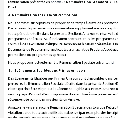
rémunération présentée en
Annexe
(«
Rémunération Standard
»). L
Droit.
4. Rémunération spéciale ou Promotions
Nous sommes susceptibles de proposer de temps à autre des promotion
Partenaires de percevoir une rémunération supplémentaire ou exceptio
toute période décrite dans la présente Section), Amazon se réserve le
programmes spéciaux. Sauf indication contraire, tous les programmes s
soumis à des exclusions d'éligibilité semblables à celles présentées à 
Documents de Programme applicables à un achat de Produit s'appliquera
promotions ou programmes spéciaux.
Nous proposons actuellement la Rémunération Spéciale suivante :
ici
(a) Evénements Eligibles aux Primes Amazon
Des Evénements Eligibles aux Primes Amazon sont disponibles dans cer
percevrez la Rémunération Spéciale décrite dans la présente Section 4(
client, qui doit être éligible à l'Evénement Eligible aux Primes Amazon te
vers la page d'accueil d'un programme donnant lieu à une prime sur un Si
récompensée par une prime décrite en Annexe.
Amazon ne versera aucune Rémunération Spéciale dès lors que l'éligibi
violation ou de toute autre utilisation abusive (par exemple, des inscrip
ou de logiciels automatisés, la participation d'une même personne à p