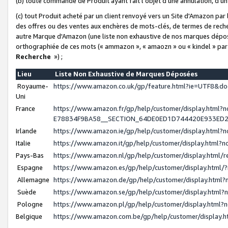
(b) toute commande de Produit ayant fait l'objet d'une annulation, d'u
(c) tout Produit acheté par un client renvoyé vers un Site d'Amazon par
des offres ou des ventes aux enchères de mots-clés, de termes de reche
autre Marque d'Amazon (une liste non exhaustive de nos marques déposée
orthographiée de ces mots (« ammazon », « amaozn » ou « kindel » par
Recherche
») ;
Lieu
Liste Non Exhaustive de Marques Déposées
Royaume-
https://www.amazon.co.uk/gp/feature.html?ie=UTF8&
Uni
France
https://www.amazon.fr/gp/help/customer/display.ht
E78834F9BA58__SECTION_64DE0ED1D744420E933ED
Irlande
https://www.amazon.ie/gp/help/customer/display.htm
Italie
https://www.amazon.it/gp/help/customer/display.html
Pays-Bas
https://www.amazon.nl/gp/help/customer/display.html
Espagne
https://www.amazon.es/gp/help/customer/display.html
Allemagne
https://www.amazon.de/gp/help/customer/display.htm
Suède
https://www.amazon.se/gp/help/customer/display.htm
Pologne
https://www.amazon.pl/gp/help/customer/display.html
Belgique
https://www.amazon.com.be/gp/help/customer/displa