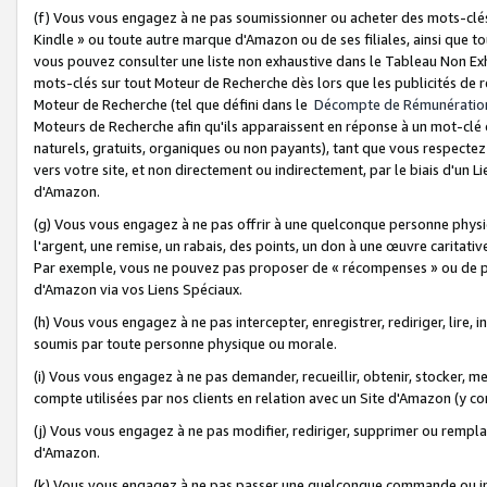
(f) Vous vous engagez à ne pas soumissionner ou acheter des mots-clés,
Kindle » ou toute autre marque d'Amazon ou de ses filiales, ainsi que t
vous pouvez consulter une liste non exhaustive dans le Tableau Non Ex
mots-clés sur tout Moteur de Recherche dès lors que les publicités de 
Moteur de Recherche (tel que défini dans le
Décompte de Rémunératio
Moteurs de Recherche afin qu'ils apparaissent en réponse à un mot-clé o
naturels, gratuits, organiques ou non payants), tant que vous respectez 
vers votre site, et non directement ou indirectement, par le biais d'un Li
d'Amazon.
(g) Vous vous engagez à ne pas offrir à une quelconque personne physi
l'argent, une remise, un rabais, des points, un don à une œuvre caritativ
Par exemple, vous ne pouvez pas proposer de « récompenses » ou de p
d'Amazon via vos Liens Spéciaux.
(h) Vous vous engagez à ne pas intercepter, enregistrer, rediriger, lire
soumis par toute personne physique ou morale.
(i) Vous vous engagez à ne pas demander, recueillir, obtenir, stocker, 
compte utilisées par nos clients en relation avec un Site d'Amazon (y c
(j) Vous vous engagez à ne pas modifier, rediriger, supprimer ou rempla
d'Amazon.
(k) Vous vous engagez à ne pas passer une quelconque commande ou init