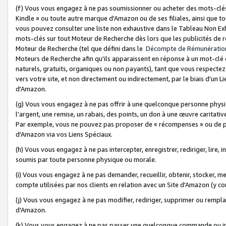
(f) Vous vous engagez à ne pas soumissionner ou acheter des mots-clés,
Kindle » ou toute autre marque d'Amazon ou de ses filiales, ainsi que t
vous pouvez consulter une liste non exhaustive dans le Tableau Non Ex
mots-clés sur tout Moteur de Recherche dès lors que les publicités de 
Moteur de Recherche (tel que défini dans le
Décompte de Rémunératio
Moteurs de Recherche afin qu'ils apparaissent en réponse à un mot-clé o
naturels, gratuits, organiques ou non payants), tant que vous respectez 
vers votre site, et non directement ou indirectement, par le biais d'un Li
d'Amazon.
(g) Vous vous engagez à ne pas offrir à une quelconque personne physi
l'argent, une remise, un rabais, des points, un don à une œuvre caritativ
Par exemple, vous ne pouvez pas proposer de « récompenses » ou de p
d'Amazon via vos Liens Spéciaux.
(h) Vous vous engagez à ne pas intercepter, enregistrer, rediriger, lire
soumis par toute personne physique ou morale.
(i) Vous vous engagez à ne pas demander, recueillir, obtenir, stocker, 
compte utilisées par nos clients en relation avec un Site d'Amazon (y c
(j) Vous vous engagez à ne pas modifier, rediriger, supprimer ou rempla
d'Amazon.
(k) Vous vous engagez à ne pas passer une quelconque commande ou init