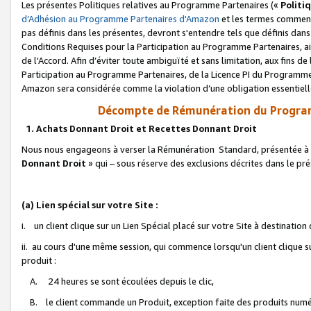
Les présentes Politiques relatives au Programme Partenaires («
Politi
d’Adhésion au Programme Partenaires d'Amazon
et les termes commenç
pas définis dans les présentes, devront s'entendre tels que définis dans 
Conditions Requises pour la Participation au Programme Partenaires, ai
de l'Accord. Afin d’éviter toute ambiguïté et sans limitation, aux fins de
Participation au Programme Partenaires, de la Licence PI du Programme 
Amazon sera considérée comme la violation d’une obligation essentielle
Décompte de Rémunération du Program
1. Achats Donnant Droit et Recettes Donnant Droit
Nous nous engageons à verser la Rémunération Standard, présentée à l
Donnant Droit
» qui – sous réserve des exclusions décrites dans le p
(a) Lien spécial sur votre Site :
i. un client clique sur un Lien Spécial placé sur votre Site à destination
ii. au cours d'une même session, qui commence lorsqu'un client clique s
produit :
A. 24 heures se sont écoulées depuis le clic,
B. le client commande un Produit, exception faite des produits numéri