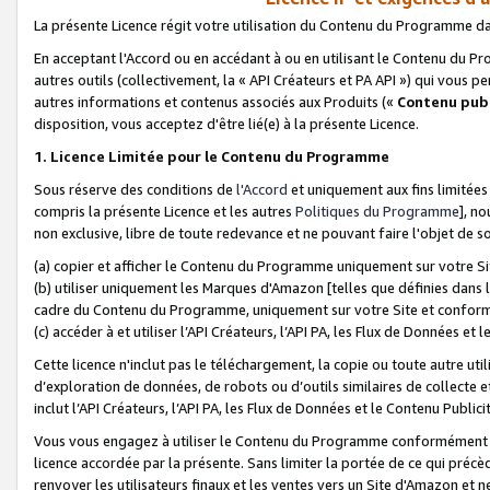
La présente Licence régit votre utilisation du Contenu du Programme d
En acceptant l'Accord ou en accédant à ou en utilisant le Contenu du P
autres outils (collectivement, la «
API Créateurs et PA API
») qui vous pe
autres informations et contenus associés aux Produits («
Contenu publ
disposition, vous acceptez d'être lié(e) à la présente Licence.
1. Licence Limitée pour le Contenu du Programme
Sous réserve des conditions de
l'Accord
et uniquement aux fins limitées
compris la présente Licence et les autres
Politiques du Programme
], n
non exclusive, libre de toute redevance et ne pouvant faire l'objet de so
(a) copier et afficher le Contenu du Programme uniquement sur votre Si
(b) utiliser uniquement les Marques d'Amazon [telles que définies dans 
cadre du Contenu du Programme, uniquement sur votre Site et confo
(c) accéder à et utiliser l’API Créateurs, l’API PA, les Flux de Données e
Cette licence n'inclut pas le téléchargement, la copie ou toute autre util
d’exploration de données, de robots ou d’outils similaires de collecte
inclut l’API Créateurs, l’API PA, les Flux de Données et le Contenu Publici
Vous vous engagez à utiliser le Contenu du Programme conformément a
licence accordée par la présente. Sans limiter la portée de ce qui pré
renvoyer les utilisateurs finaux et les ventes vers un Site d'Amazon et