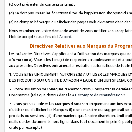
(c) doit présenter du contenu original ;
(d) ne doit pas imiter les fonctionnalités de l'application shopping d'Am
(e) ne doit pas héberger ou afficher des pages web d'Amazon dans de
Nous examinerons votre demande avant de vous notifier son acceptatio
Mobile acceptée aux fins de l'
Accord
.
Directives Relatives aux Marques du Progra
Les présentes Directives s'appliquent à l'utilisation des marques que
d'Amazon
»). Vous êtes tenu(e) de respecter scrupuleusement et à tou
aux présentes Directives entraînera la résiliation automatique de toute
1. VOUS ETES UNIQUEMENT AUTORISE(E) A UTILISER LES MARQUES D'
DES PRODUITS SUR UN SITE D'AMAZON A L'AIDE D'UN LIEN SPECIAL 
2. Votre utilisation des Marques d'Amazon doit (i) respecter la dernière
Programme (tels que définis dans le «
Décompte de rémunération
»).
3. Vous pouvez utiliser les Marques d'Amazon uniquement aux fins expr
d'utiliser ou d'afficher les Marques (i) d’une manière qui suggérerait un
produits ou services ; (iii) d’une manière qui, à notre discrétion, limit
mails ou des documents hors ligne (dans tout document imprimé, publip
orale par exemple).