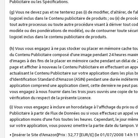
Publicitaire ou les Spécifications.
(g) Vous ne devez pas et ne tenterez pas (i) de modifier, d'altérer, de f
logiciel inclus dans le Contenu publicitaire de produits ; ou (ii) de proc
tout autre processus ou toute autre procédure visant à dériver tout c
modèle ou des pondérations de modèle), ou de contourner toute sécurité a
logiciel inclus dans le contenu publicitaire de produits.
(h) Vous vous engagez à ne pas stocker ou placer en mémoire cache tou
du Contenu Publicitaire composé d'une image pendant 24 heures maxim
d'images à des fins de le placer en mémoire cache pendant un délai de
page et afficher à nouveau le Contenu Publicitaire en effectuant un app
actualisant le Contenu Publicitaire sur votre application dans les plus 
d'Identification Standard d'Amazon (ASIN) pendant une durée indéterminé
application comprend une application client, cette dernière ne peut pa
vous engagez à nous fournir dans les trois jours ouvrés une copie de tou
vérification du respect de la présente Licence.
(i) Vous vous engagez à inclure un horodatage à l'affichage du prix ou 
Publicitaire à partir de Flux de Données ou si vous effectuez un appel ve
application moins d'une fois toutes les heures. Cependant, le jour même
sur votre application, vous pouvez omettre la partie date du tampon.
• [insérer le Site d'Amazon]Prix : 32,77 [EUR/£] (le 01/07/2008 14 h 11 