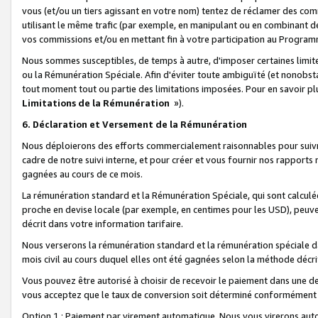
vous (et/ou un tiers agissant en votre nom) tentez de réclamer des c
utilisant le même trafic (par exemple, en manipulant ou en combinant 
vos commissions et/ou en mettant fin à votre participation au Progra
Nous sommes susceptibles, de temps à autre, d'imposer certaines limit
ou la Rémunération Spéciale. Afin d'éviter toute ambiguïté (et nonobst
tout moment tout ou partie des limitations imposées. Pour en savoir plus
Limitations de la Rémunération
»).
6. Déclaration et Versement de la Rémunération
Nous déploierons des efforts commercialement raisonnables pour suivr
cadre de notre suivi interne, et pour créer et vous fournir nos rapport
gagnées au cours de ce mois.
La rémunération standard et la Rémunération Spéciale, qui sont calcul
proche en devise locale (par exemple, en centimes pour les USD), peuve
décrit dans votre information tarifaire.
Nous verserons la rémunération standard et la rémunération spéciale da
mois civil au cours duquel elles ont été gagnées selon la méthode décr
Vous pouvez être autorisé à choisir de recevoir le paiement dans une dev
vous acceptez que le taux de conversion soit déterminé conformément
Option 1 : Paiement par virement automatique.
Nous vous virerons aut