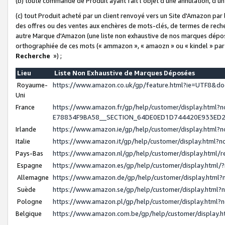
(b) toute commande de Produit ayant fait l'objet d'une annulation, d'u
(c) tout Produit acheté par un client renvoyé vers un Site d'Amazon par
des offres ou des ventes aux enchères de mots-clés, de termes de reche
autre Marque d'Amazon (une liste non exhaustive de nos marques déposée
orthographiée de ces mots (« ammazon », « amaozn » ou « kindel » par
Recherche
») ;
Lieu
Liste Non Exhaustive de Marques Déposées
Royaume-
https://www.amazon.co.uk/gp/feature.html?ie=UTF8&
Uni
France
https://www.amazon.fr/gp/help/customer/display.ht
E78834F9BA58__SECTION_64DE0ED1D744420E933ED
Irlande
https://www.amazon.ie/gp/help/customer/display.htm
Italie
https://www.amazon.it/gp/help/customer/display.html
Pays-Bas
https://www.amazon.nl/gp/help/customer/display.html
Espagne
https://www.amazon.es/gp/help/customer/display.html
Allemagne
https://www.amazon.de/gp/help/customer/display.htm
Suède
https://www.amazon.se/gp/help/customer/display.htm
Pologne
https://www.amazon.pl/gp/help/customer/display.html
Belgique
https://www.amazon.com.be/gp/help/customer/displa