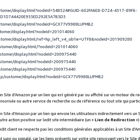
ustomer/display.html?nodeId=548524#GUID-602FA6E8-D724-4317-89F6-
ED1D744420E933ED292E5A7B3D3
ustomer/display.html?nodeId=GCX77V9988LUPMB2
stomer/display.html?nodeId=201014060
ustomer/display.html/ref=hp_left_v4_sib?ie=UTF8&nodeId=201909280
ustomer/display.html/?nodeId=201014060
ustomer/display.html?nodeId=200975440
ustomer/display.html?nodeId=200975440
ustomer/display.html?nodeId=200975440
elp/customer/display.html?nodeId=GCX77V9988LUPMB2
 un Site d'Amazon par un lien qui est généré par ou affiché sur un moteur de 
onsorisée ou autre service de recherche ou de référence ou tout site qui part
un Site d'Amazon par un lien qui envoie les utilisateurs indirectement vers un 
autre action positive sur ledit site intermédiaire (un «
Lien de Redirection
»)
 ledit client ne respecte pas les conditions générales applicables à un Site d'
t suivi ou signalé, car les liens présents sur votre site renvoyant vers le Si