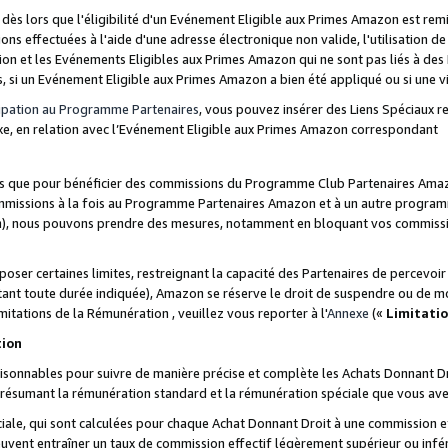
s lors que l'éligibilité d'un Evénement Eligible aux Primes Amazon est remis
ions effectuées à l'aide d'une adresse électronique non valide, l'utilisation d
on et les Evénements Eligibles aux Primes Amazon qui ne sont pas liés à des 
s, si un Evénement Eligible aux Primes Amazon a bien été appliqué ou si une vio
cipation au Programme Partenaires
, vous pouvez insérer des Liens Spéciaux 
xe, en relation avec l’Evénement Eligible aux Primes Amazon correspondant
sées que pour bénéficier des commissions du Programme Club Partenaires Amaz
mmissions à la fois au Programme Partenaires Amazon et à un autre programme
on), nous pouvons prendre des mesures, notamment en bloquant vos commission
oser certaines limites, restreignant la capacité des Partenaires de percevo
stant toute durée indiquée), Amazon se réserve le droit de suspendre ou de m
mitations de la Rémunération , veuillez vous reporter à l'
Annexe
(«
Limitati
tion
sonnables pour suivre de manière précise et complète les Achats Donnant Dro
ts résumant la rémunération standard et la rémunération spéciale que vous av
ale, qui sont calculées pour chaque Achat Donnant Droit à une commission e
uvent entraîner un taux de commission effectif légèrement supérieur ou infér