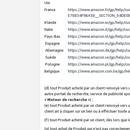
Uni
France
https://www.amazon.fr/gp/help/c
E78834F9BA58__SECTION_64DE0
Irlande
https://www.amazon.ie/gp/help/c
Italie
https://www.amazon.it/gp/help/cu
Pays-Bas
https://www.amazon.nl/gp/help/c
Espagne
https://www.amazon.es/gp/help/c
Allemagne
https://www.amazon.de/gp/help/c
Suède
https://www.amazon.se/gp/help/c
Pologne
https://www.amazon.pl/gp/help/c
Belgique
https://www.amazon.com.be/gp/h
(d) tout Produit acheté par un client renvoyé vers
autre portail de recherche, service de publicité sp
«
Moteur de recherche
») ;
(e) tout Produit acheté par un client renvoyé vers 
client ait à cliquer sur un lien ou à effectuer toute 
(f) tout Produit acheté par un client, dès lors que
(g) tout achat de Produit qui n’est pas correctemen