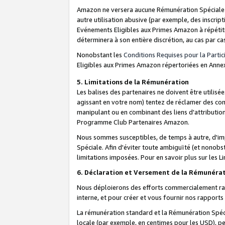
Amazon ne versera aucune Rémunération Spéciale dè
autre utilisation abusive (par exemple, des inscript
Evénements Eligibles aux Primes Amazon à répétiti
déterminera à son entière discrétion, au cas par ca
Nonobstant les
Conditions Requises pour la Parti
Eligibles aux Primes Amazon répertoriées en Anne
5. Limitations de la Rémunération
Les balises des partenaires ne doivent être utili
agissant en votre nom) tentez de réclamer des co
manipulant ou en combinant des liens d'attributi
Programme Club Partenaires Amazon.
Nous sommes susceptibles, de temps à autre, d'imp
Spéciale. Afin d'éviter toute ambiguïté (et nonob
limitations imposées. Pour en savoir plus sur les Li
6. Déclaration et Versement de la Rémunéra
Nous déploierons des efforts commercialement rai
interne, et pour créer et vous fournir nos rappor
La rémunération standard et la Rémunération Spéci
locale (par exemple, en centimes pour les USD), pe