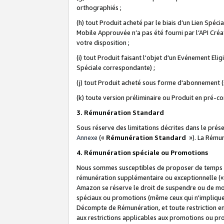
orthographiés ;
(h) tout Produit acheté par le biais d’un Lien Spéc
Mobile Approuvée n’a pas été fourni par l’API Créat
votre disposition ;
(i) tout Produit faisant l'objet d'un Evénement El
Spéciale correspondante) ;
(j) tout Produit acheté sous forme d'abonnement (s
(k) toute version préliminaire ou Produit en pré-c
3. Rémunération Standard
Sous réserve des limitations décrites dans le pré
Annexe
(«
Rémunération Standard
»). La Rému
4. Rémunération spéciale ou Promotions
Nous sommes susceptibles de proposer de temps à
rémunération supplémentaire ou exceptionnelle (
Amazon se réserve le droit de suspendre ou de mo
spéciaux ou promotions (même ceux qui n'impliquent
Décompte de Rémunération, et toute restriction e
aux restrictions applicables aux promotions ou p