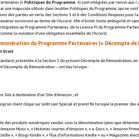
artenaires («
Politiques du Programme
») sont intégrées par renvoi aux
C
r une majuscule utilisés dans lesdites Politiques du Programme, qui ne sont 
ations des parties en vertu des Sections 3 et 6 des Conditions Requises pour l
naires survivront au terme de l'Accord. Afin d’éviter toute ambiguïté et sans l
rticipation au Programme Partenaires, de la Licence PI du Programme Partenai
mme la violation d’une obligation essentielle de l'Accord.
munération du Programme Partenaires (« Décompte de 
t Droit
ndard, présentée à la Section 3 du présent Décompte de Rémunération, en r
ent Décompte de Rémunération – ont lieu lorsque :
tre Site à destination d'un Site d'Amazon ; et
u'un client clique sur ledit Lien Spécial et prend fin lorsque le premier des
 des produits numériques vendus sous la dénomination (ainsi que déterminé 
 Amazon Music », « Histoires courtes d’Amazon », « e-Docs », « Amazon Prim
 Kindle », « Blogs Kindle », « Flux d’informations Kindle » ou « Magazines éle