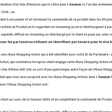
stination d'un Site d'Amazon que le vôtre (une «
Session
»), l'un des événemen
Click ; ou
it à son panier et en terminant la commande de ce produit dans les 89 jours sui
achète un Produit en le regardant en streaming ou en le téléchargeant à part
st expédié, diffusé en streaming ou téléchargé par le client et payé par celui-ci
 pour les partenaires utilisant un identifiant partenaire pour le si
ge une Alexa Shopping Action qui a été identifiée avec votre ID de Partenaire ; 
Action, qui commence lorsqu'un client engage cette Alexa Shopping Action et s
 Site d'Alexa skill Site ou sort d'une quelconque autre façon de l'Alexa Shop
uit que vous avez proposé avec les Alexa Shopping Actions (une «
Session S
vec l'Alexa Shopping Action soit :
 client au cours de la Session Skills et en complétant la commande du Produ
 de l' Alexa Shopping Action est expédié, diffusé en continu ou téléchargé par