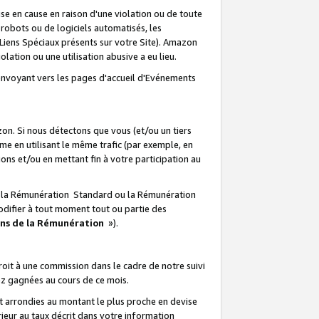
e en cause en raison d'une violation ou de toute
e robots ou de logiciels automatisés, les
Liens Spéciaux présents sur votre Site). Amazon
lation ou une utilisation abusive a eu lieu.
renvoyant vers les pages d'accueil d'Evénements
on. Si nous détectons que vous (et/ou un tiers
 en utilisant le même trafic (par exemple, en
s et/ou en mettant fin à votre participation au
ir la Rémunération Standard ou la Rémunération
odifier à tout moment tout ou partie des
ons de la Rémunération
»).
it à une commission dans le cadre de notre suivi
ez gagnées au cours de ce mois.
t arrondies au montant le plus proche en devise
ieur au taux décrit dans votre information