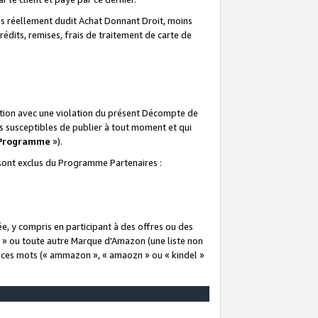
 réellement dudit Achat Donnant Droit, moins
rédits, remises, frais de traitement de carte de
elation avec une violation du présent Décompte de
s susceptibles de publier à tout moment et qui
 Programme
»).
t sont exclus du Programme Partenaires :
e, y compris en participant à des offres ou des
e » ou toute autre Marque d'Amazon (une liste non
e ces mots (« ammazon », « amaozn » ou « kindel »