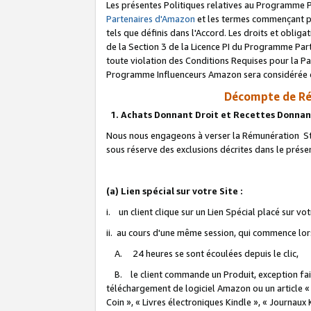
Les présentes Politiques relatives au Programme P
Partenaires d'Amazon
et les termes commençant pa
tels que définis dans l'Accord. Les droits et oblig
de la Section 3 de la Licence PI du Programme Parte
toute violation des Conditions Requises pour la Pa
Programme Influenceurs Amazon sera considérée co
Décompte de Ré
1. Achats Donnant Droit et Recettes Donnan
Nous nous engageons à verser la Rémunération Sta
sous réserve des exclusions décrites dans le prés
(a) Lien spécial sur votre Site :
i. un client clique sur un Lien Spécial placé sur vo
ii. au cours d'une même session, qui commence lorsq
A. 24 heures se sont écoulées depuis le clic,
B. le client commande un Produit, exception faite
téléchargement de logiciel Amazon ou un article «
Coin », « Livres électroniques Kindle », « Journaux