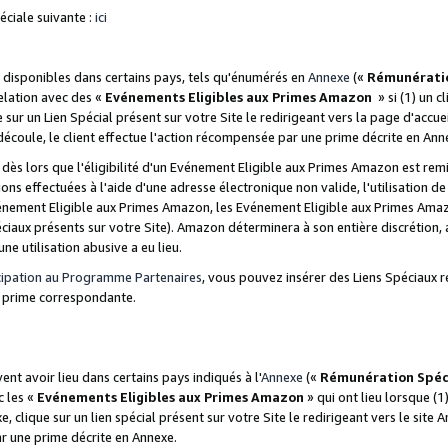
ciale suivante :
ici
disponibles dans certains pays, tels qu'énumérés en
Annexe
(«
Rémunérati
relation avec des «
Evénements Eligibles aux Primes Amazon
» si (1) un c
 sur un Lien Spécial présent sur votre Site le redirigeant vers la page d'acc
 découle, le client effectue l'action récompensée par une prime décrite en Ann
s lors que l'éligibilité d'un Evénement Eligible aux Primes Amazon est remis
ions effectuées à l'aide d'une adresse électronique non valide, l'utilisation d
nement Eligible aux Primes Amazon, les Evénement Eligible aux Primes Amazo
ciaux présents sur votre Site). Amazon déterminera à son entière discrétion, 
ne utilisation abusive a eu lieu.
cipation au Programme Partenaires
, vous pouvez insérer des Liens Spéciaux r
la prime correspondante.
t avoir lieu dans certains pays indiqués à l'
Annexe
(«
Rémunération Spéc
c les «
Evénements Eligibles aux Primes Amazon
» qui ont lieu lorsque (1)
 clique sur un lien spécial présent sur votre Site le redirigeant vers le site 
ar une prime décrite en Annexe.