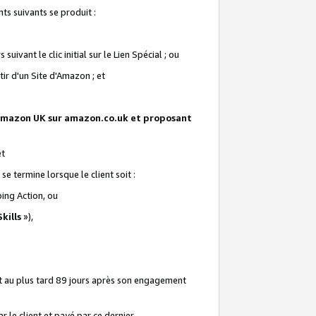
ts suivants se produit :
vant le clic initial sur le Lien Spécial ; ou
ir d'un Site d'Amazon ; et
te Amazon UK sur amazon.co.uk et proposant
et
e termine lorsque le client soit :
ping Action, ou
kills
»),
it au plus tard 89 jours après son engagement
 le client et payé par ce dernier.