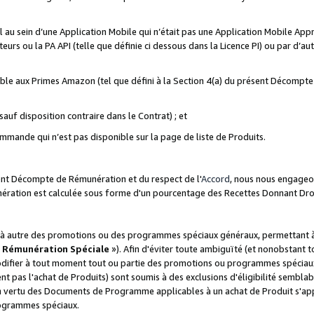
ial au sein d’une Application Mobile qui n’était pas une Application Mobile Ap
eurs ou la PA API (telle que définie ci dessous dans la Licence PI) ou par d’au
igible aux Primes Amazon (tel que défini à la Section 4(a) du présent Décomp
auf disposition contraire dans le Contrat) ; et
ommande qui n’est pas disponible sur la page de liste de Produits.
sent Décompte de Rémunération et du respect de l'
Accord
, nous nous engageo
nération est calculée sous forme d'un pourcentage des Recettes Donnant Dro
 autre des promotions ou des programmes spéciaux généraux, permettant à t
«
Rémunération Spéciale
»). Afin d'éviter toute ambiguïté (et nonobstant t
difier à tout moment tout ou partie des promotions ou programmes spéciaux.
 pas l'achat de Produits) sont soumis à des exclusions d'éligibilité semblabl
n vertu des Documents de Programme applicables à un achat de Produit s'app
rogrammes spéciaux.