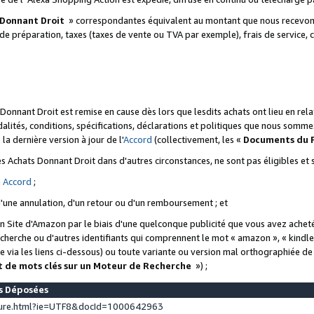
 Donnant Droit
» correspondantes équivalent au montant que nous recevons
 de préparation, taxes (taxes de vente ou TVA par exemple), frais de service, c
s Donnant Droit est remise en cause dès lors que lesdits achats ont lieu en r
lités, conditions, spécifications, déclarations et politiques que nous somme
a dernière version à jour de l'
Accord
(collectivement, les «
Documents du
 des Achats Donnant Droit dans d'autres circonstances, ne sont pas éligibles e
e
Accord
;
d'une annulation, d'un retour ou d'un remboursement ; et
 un Site d'Amazon par le biais d'une quelconque publicité que vous avez acheté
cherche ou d'autres identifiants qui comprennent le mot « amazon », « kindl
 via les liens ci-dessous) ou toute variante ou version mal orthographiée d
t de mots clés sur un Moteur de Recherche
») ;
es Déposées
ture.html?ie=UTF8&docId=1000642963