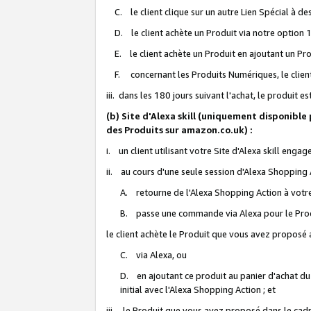
C. le client clique sur un autre Lien Spécial à de
D. le client achète un Produit via notre option 1-
E. le client achète un Produit en ajoutant un Produ
F. concernant les Produits Numériques, le client 
iii. dans les 180 jours suivant l'achat, le produit e
(b) Site d'Alexa skill (uniquement disponible
des Produits sur amazon.co.uk) :
i. un client utilisant votre Site d'Alexa skill enga
ii. au cours d'une seule session d'Alexa Shopping 
A. retourne de l'Alexa Shopping Action à votre
B. passe une commande via Alexa pour le Prod
le client achète le Produit que vous avez proposé a
C. via Alexa, ou
D. en ajoutant ce produit au panier d'achat du
initial avec l'Alexa Shopping Action ; et
iii. le Produit que vous avez proposé dans le cadre