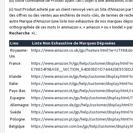
(b) toute commande de Produit ayant fait l'objet d'une annulation, d'u
(c) tout Produit acheté par un client renvoyé vers un Site d'Amazon par
des offres ou des ventes aux enchères de mots-clés, de termes de reche
autre Marque d'Amazon (une liste non exhaustive de nos marques déposée
orthographiée de ces mots (« ammazon », « amaozn » ou « kindel » par
Recherche
») ;
Lieu
Liste Non Exhaustive de Marques Déposées
Royaume-
https://www.amazon.co.uk/gp/feature.html?ie=UTF8&
Uni
France
https://www.amazon.fr/gp/help/customer/display.ht
E78834F9BA58__SECTION_64DE0ED1D744420E933ED
Irlande
https://www.amazon.ie/gp/help/customer/display.htm
Italie
https://www.amazon.it/gp/help/customer/display.html
Pays-Bas
https://www.amazon.nl/gp/help/customer/display.html
Espagne
https://www.amazon.es/gp/help/customer/display.html
Allemagne
https://www.amazon.de/gp/help/customer/display.htm
Suède
https://www.amazon.se/gp/help/customer/display.htm
Pologne
https://www.amazon.pl/gp/help/customer/display.html
Belgique
https://www.amazon.com.be/gp/help/customer/displa