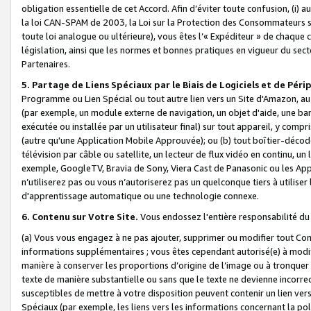
obligation essentielle de cet Accord. Afin d’éviter toute confusion, (i) a
la loi CAN-SPAM de 2003, la Loi sur la Protection des Consommateurs s
toute loi analogue ou ultérieure), vous êtes l’« Expéditeur » de chaque 
législation, ainsi que les normes et bonnes pratiques en vigueur du s
Partenaires.
5. Partage de Liens Spéciaux par le Biais de Logiciels et de Pér
Programme ou Lien Spécial ou tout autre lien vers un Site d'Amazon, au su
(par exemple, un module externe de navigation, un objet d'aide, une ba
exécutée ou installée par un utilisateur final) sur tout appareil, y comp
(autre qu'une Application Mobile Approuvée); ou (b) tout boîtier-décod
télévision par câble ou satellite, un lecteur de flux vidéo en continu, un
exemple, GoogleTV, Bravia de Sony, Viera Cast de Panasonic ou les Appli
n’utiliserez pas ou vous n’autoriserez pas un quelconque tiers à utili
d'apprentissage automatique ou une technologie connexe.
6. Contenu sur Votre Site.
Vous endossez l'entière responsabilité du
(a) Vous vous engagez à ne pas ajouter, supprimer ou modifier tout Co
informations supplémentaires ; vous êtes cependant autorisé(e) à modi
manière à conserver les proportions d’origine de l’image ou à tronquer
texte de manière substantielle ou sans que le texte ne devienne incorr
susceptibles de mettre à votre disposition peuvent contenir un lien ver
Spéciaux (par exemple, les liens vers les informations concernant la poli