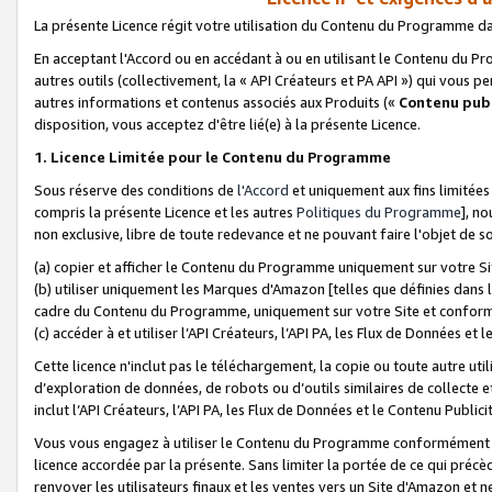
La présente Licence régit votre utilisation du Contenu du Programme d
En acceptant l'Accord ou en accédant à ou en utilisant le Contenu du P
autres outils (collectivement, la «
API Créateurs et PA API
») qui vous pe
autres informations et contenus associés aux Produits («
Contenu publ
disposition, vous acceptez d'être lié(e) à la présente Licence.
1. Licence Limitée pour le Contenu du Programme
Sous réserve des conditions de
l'Accord
et uniquement aux fins limitées
compris la présente Licence et les autres
Politiques du Programme
], n
non exclusive, libre de toute redevance et ne pouvant faire l'objet de so
(a) copier et afficher le Contenu du Programme uniquement sur votre Si
(b) utiliser uniquement les Marques d'Amazon [telles que définies dans 
cadre du Contenu du Programme, uniquement sur votre Site et confo
(c) accéder à et utiliser l’API Créateurs, l’API PA, les Flux de Données e
Cette licence n'inclut pas le téléchargement, la copie ou toute autre util
d’exploration de données, de robots ou d’outils similaires de collecte
inclut l’API Créateurs, l’API PA, les Flux de Données et le Contenu Publici
Vous vous engagez à utiliser le Contenu du Programme conformément a
licence accordée par la présente. Sans limiter la portée de ce qui pré
renvoyer les utilisateurs finaux et les ventes vers un Site d'Amazon et