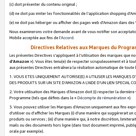
(c) doit présenter du contenu original ;
(d) ne doit pas imiter les fonctionnalités de l'application shopping d'Am
(e) ne doit pas héberger ou afficher des pages web d'Amazon dans de
Nous examinerons votre demande avant de vous notifier son acceptatio
Mobile acceptée aux fins de l'
Accord
.
Directives Relatives aux Marques du Progra
Les présentes Directives s'appliquent à l'utilisation des marques que
d'Amazon
»). Vous êtes tenu(e) de respecter scrupuleusement et à tou
aux présentes Directives entraînera la résiliation automatique de toute
1. VOUS ETES UNIQUEMENT AUTORISE(E) A UTILISER LES MARQUES D'
DES PRODUITS SUR UN SITE D'AMAZON A L'AIDE D'UN LIEN SPECIAL 
2. Votre utilisation des Marques d'Amazon doit (i) respecter la dernière
Programme (tels que définis dans le «
Décompte de rémunération
»).
3. Vous pouvez utiliser les Marques d'Amazon uniquement aux fins expr
d'utiliser ou d'afficher les Marques (i) d’une manière qui suggérerait un
produits ou services ; (iii) d’une manière qui, à notre discrétion, limit
mails ou des documents hors ligne (dans tout document imprimé, publip
orale par exemple).