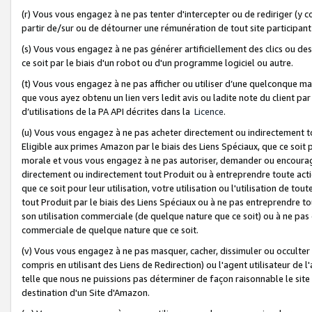
(r) Vous vous engagez à ne pas tenter d'intercepter ou de rediriger (y comp
partir de/sur ou de détourner une rémunération de tout site participa
(s) Vous vous engagez à ne pas générer artificiellement des clics ou de
ce soit par le biais d'un robot ou d'un programme logiciel ou autre.
(t) Vous vous engagez à ne pas afficher ou utiliser d’une quelconque man
que vous ayez obtenu un lien vers ledit avis ou ladite note du client par
d’utilisations de la PA API décrites dans la
Licence
.
(u) Vous vous engagez à ne pas acheter directement ou indirectement t
Eligible aux primes Amazon par le biais des Liens Spéciaux, que ce soit 
morale et vous vous engagez à ne pas autoriser, demander ou encourager
directement ou indirectement tout Produit ou à entreprendre toute acti
que ce soit pour leur utilisation, votre utilisation ou l'utilisation de
tout Produit par le biais des Liens Spéciaux ou à ne pas entreprendre t
son utilisation commerciale (de quelque nature que ce soit) ou à ne pas o
commerciale de quelque nature que ce soit.
(v) Vous vous engagez à ne pas masquer, cacher, dissimuler ou occulter 
compris en utilisant des Liens de Redirection) ou l'agent utilisateur de 
telle que nous ne puissions pas déterminer de façon raisonnable le site ou
destination d'un Site d'Amazon.