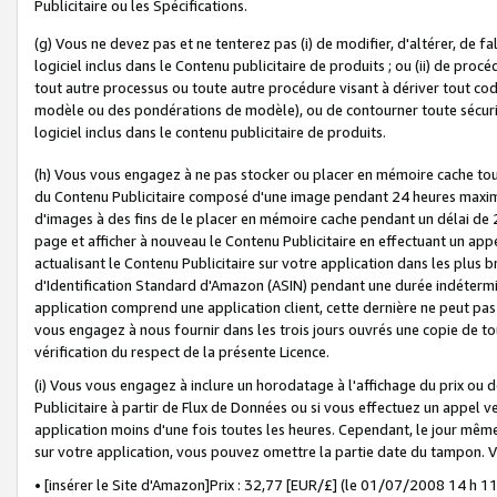
Publicitaire ou les Spécifications.
(g) Vous ne devez pas et ne tenterez pas (i) de modifier, d'altérer, de f
logiciel inclus dans le Contenu publicitaire de produits ; ou (ii) de proc
tout autre processus ou toute autre procédure visant à dériver tout c
modèle ou des pondérations de modèle), ou de contourner toute sécurité a
logiciel inclus dans le contenu publicitaire de produits.
(h) Vous vous engagez à ne pas stocker ou placer en mémoire cache tou
du Contenu Publicitaire composé d'une image pendant 24 heures maxim
d'images à des fins de le placer en mémoire cache pendant un délai de
page et afficher à nouveau le Contenu Publicitaire en effectuant un app
actualisant le Contenu Publicitaire sur votre application dans les plus 
d'Identification Standard d'Amazon (ASIN) pendant une durée indéterminé
application comprend une application client, cette dernière ne peut pa
vous engagez à nous fournir dans les trois jours ouvrés une copie de tou
vérification du respect de la présente Licence.
(i) Vous vous engagez à inclure un horodatage à l'affichage du prix ou 
Publicitaire à partir de Flux de Données ou si vous effectuez un appel ve
application moins d'une fois toutes les heures. Cependant, le jour même
sur votre application, vous pouvez omettre la partie date du tampon.
• [insérer le Site d'Amazon]Prix : 32,77 [EUR/£] (le 01/07/2008 14 h 11 