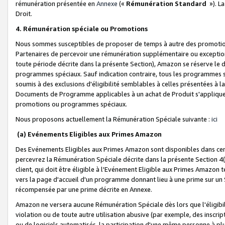
rémunération présentée en
Annexe
(«
Rémunération Standard
»). L
Droit.
4. Rémunération spéciale ou Promotions
Nous sommes susceptibles de proposer de temps à autre des promotion
Partenaires de percevoir une rémunération supplémentaire ou exceptio
toute période décrite dans la présente Section), Amazon se réserve le
programmes spéciaux. Sauf indication contraire, tous les programmes s
soumis à des exclusions d'éligibilité semblables à celles présentées à 
Documents de Programme applicables à un achat de Produit s'appliquera
promotions ou programmes spéciaux.
Nous proposons actuellement la Rémunération Spéciale suivante :
ici
(a) Evénements Eligibles aux Primes Amazon
Des Evénements Eligibles aux Primes Amazon sont disponibles dans cer
percevrez la Rémunération Spéciale décrite dans la présente Section 4(
client, qui doit être éligible à l'Evénement Eligible aux Primes Amazon te
vers la page d'accueil d'un programme donnant lieu à une prime sur un Si
récompensée par une prime décrite en Annexe.
Amazon ne versera aucune Rémunération Spéciale dès lors que l'éligibi
violation ou de toute autre utilisation abusive (par exemple, des inscrip
ou de logiciels automatisés, la participation d'une même personne à p