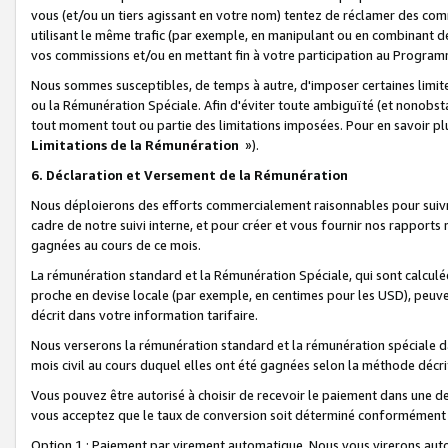
vous (et/ou un tiers agissant en votre nom) tentez de réclamer des c
utilisant le même trafic (par exemple, en manipulant ou en combinant 
vos commissions et/ou en mettant fin à votre participation au Progra
Nous sommes susceptibles, de temps à autre, d'imposer certaines limit
ou la Rémunération Spéciale. Afin d'éviter toute ambiguïté (et nonobst
tout moment tout ou partie des limitations imposées. Pour en savoir plus
Limitations de la Rémunération
»).
6. Déclaration et Versement de la Rémunération
Nous déploierons des efforts commercialement raisonnables pour suivr
cadre de notre suivi interne, et pour créer et vous fournir nos rapport
gagnées au cours de ce mois.
La rémunération standard et la Rémunération Spéciale, qui sont calcul
proche en devise locale (par exemple, en centimes pour les USD), peuve
décrit dans votre information tarifaire.
Nous verserons la rémunération standard et la rémunération spéciale da
mois civil au cours duquel elles ont été gagnées selon la méthode décr
Vous pouvez être autorisé à choisir de recevoir le paiement dans une dev
vous acceptez que le taux de conversion soit déterminé conformément
Option 1 : Paiement par virement automatique.
Nous vous virerons aut