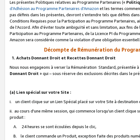
Les présentes Politiques relatives au Programme Partenaires («
Politi
d’Adhésion au Programme Partenaires d'Amazon
et les termes commenç
pas définis dans les présentes, devront s'entendre tels que définis dans 
Conditions Requises pour la Participation au Programme Partenaires, ai
de l'Accord. Afin d’éviter toute ambiguïté et sans limitation, aux fins de
Participation au Programme Partenaires, de la Licence PI du Programme 
Amazon sera considérée comme la violation d’une obligation essentielle
Décompte de Rémunération du Program
1. Achats Donnant Droit et Recettes Donnant Droit
Nous nous engageons à verser la Rémunération Standard, présentée à l
Donnant Droit
» qui – sous réserve des exclusions décrites dans le p
(a) Lien spécial sur votre Site :
i. un client clique sur un Lien Spécial placé sur votre Site à destination
ii. au cours d'une même session, qui commence lorsqu'un client clique s
produit :
A. 24 heures se sont écoulées depuis le clic,
B. le client commande un Produit, exception faite des produits numéri