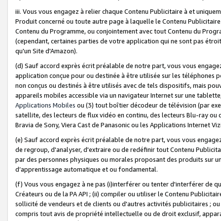
iii. Vous vous engagez à relier chaque Contenu Publicitaire à et uniqu
Produit concerné ou toute autre page à laquelle le Contenu Publicitaire
Contenu du Programme, ou conjointement avec tout Contenu du Programm
(cependant, certaines parties de votre application qui ne sont pas étroi
qu'un Site d'Amazon).
(d) Sauf accord exprès écrit préalable de notre part, vous vous engagez à
application conçue pour ou destinée à être utilisée sur les téléphones p
non conçus ou destinés à être utilisés avec de tels dispositifs, mais pouv
appareils mobiles accessible via un navigateur Internet sur une tablett
Applications Mobiles
ou (3) tout boîtier décodeur de télévision (par ex
satellite, des lecteurs de flux vidéo en continu, des lecteurs Blu-ray o
Bravia de Sony, Viera Cast de Panasonic ou les Applications Internet Viz
(e) Sauf accord exprès écrit préalable de notre part, vous vous engagez 
de regroup, d'analyser, d'extraire ou de redéfinir tout Contenu Publicitai
par des personnes physiques ou morales proposant des produits sur un
d’apprentissage automatique et ou fondamental.
(f) Vous vous engagez à ne pas (i)interférer ou tenter d'interférer de 
Créateurs ou de la PA API ; (ii) compiler ou utiliser le Contenu Publicita
sollicité de vendeurs et de clients ou d'autres activités publicitaires ; ou (
compris tout avis de propriété intellectuelle ou de droit exclusif, appar