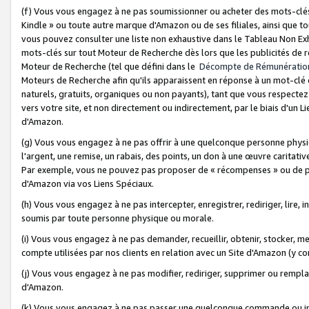
(f) Vous vous engagez à ne pas soumissionner ou acheter des mots-clés,
Kindle » ou toute autre marque d'Amazon ou de ses filiales, ainsi que t
vous pouvez consulter une liste non exhaustive dans le Tableau Non Ex
mots-clés sur tout Moteur de Recherche dès lors que les publicités de 
Moteur de Recherche (tel que défini dans le
Décompte de Rémunératio
Moteurs de Recherche afin qu'ils apparaissent en réponse à un mot-clé o
naturels, gratuits, organiques ou non payants), tant que vous respectez 
vers votre site, et non directement ou indirectement, par le biais d'un Li
d'Amazon.
(g) Vous vous engagez à ne pas offrir à une quelconque personne physi
l'argent, une remise, un rabais, des points, un don à une œuvre caritativ
Par exemple, vous ne pouvez pas proposer de « récompenses » ou de p
d'Amazon via vos Liens Spéciaux.
(h) Vous vous engagez à ne pas intercepter, enregistrer, rediriger, lire
soumis par toute personne physique ou morale.
(i) Vous vous engagez à ne pas demander, recueillir, obtenir, stocker, 
compte utilisées par nos clients en relation avec un Site d'Amazon (y c
(j) Vous vous engagez à ne pas modifier, rediriger, supprimer ou rempla
d'Amazon.
(k) Vous vous engagez à ne pas passer une quelconque commande ou init