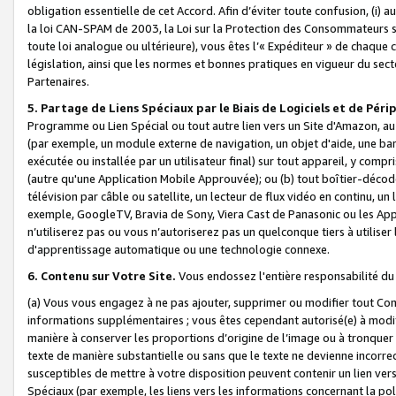
obligation essentielle de cet Accord. Afin d’éviter toute confusion, (i) a
la loi CAN-SPAM de 2003, la Loi sur la Protection des Consommateurs s
toute loi analogue ou ultérieure), vous êtes l’« Expéditeur » de chaque 
législation, ainsi que les normes et bonnes pratiques en vigueur du s
Partenaires.
5. Partage de Liens Spéciaux par le Biais de Logiciels et de Pér
Programme ou Lien Spécial ou tout autre lien vers un Site d'Amazon, au su
(par exemple, un module externe de navigation, un objet d'aide, une ba
exécutée ou installée par un utilisateur final) sur tout appareil, y comp
(autre qu'une Application Mobile Approuvée); ou (b) tout boîtier-décod
télévision par câble ou satellite, un lecteur de flux vidéo en continu, un
exemple, GoogleTV, Bravia de Sony, Viera Cast de Panasonic ou les Appli
n’utiliserez pas ou vous n’autoriserez pas un quelconque tiers à utili
d'apprentissage automatique ou une technologie connexe.
6. Contenu sur Votre Site.
Vous endossez l'entière responsabilité du
(a) Vous vous engagez à ne pas ajouter, supprimer ou modifier tout Co
informations supplémentaires ; vous êtes cependant autorisé(e) à modi
manière à conserver les proportions d’origine de l’image ou à tronquer
texte de manière substantielle ou sans que le texte ne devienne incorr
susceptibles de mettre à votre disposition peuvent contenir un lien ver
Spéciaux (par exemple, les liens vers les informations concernant la poli