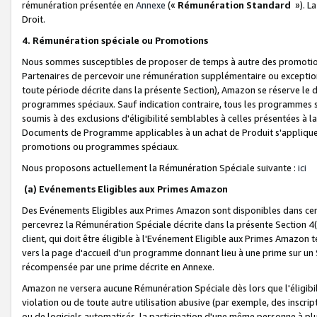
rémunération présentée en
Annexe
(«
Rémunération Standard
»). L
Droit.
4. Rémunération spéciale ou Promotions
Nous sommes susceptibles de proposer de temps à autre des promotion
Partenaires de percevoir une rémunération supplémentaire ou exceptio
toute période décrite dans la présente Section), Amazon se réserve le
programmes spéciaux. Sauf indication contraire, tous les programmes s
soumis à des exclusions d'éligibilité semblables à celles présentées à 
Documents de Programme applicables à un achat de Produit s'appliquera
promotions ou programmes spéciaux.
Nous proposons actuellement la Rémunération Spéciale suivante :
ici
(a) Evénements Eligibles aux Primes Amazon
Des Evénements Eligibles aux Primes Amazon sont disponibles dans cer
percevrez la Rémunération Spéciale décrite dans la présente Section 4(
client, qui doit être éligible à l'Evénement Eligible aux Primes Amazon te
vers la page d'accueil d'un programme donnant lieu à une prime sur un Si
récompensée par une prime décrite en Annexe.
Amazon ne versera aucune Rémunération Spéciale dès lors que l'éligibi
violation ou de toute autre utilisation abusive (par exemple, des inscrip
ou de logiciels automatisés, la participation d'une même personne à p