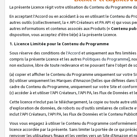
La présente Licence régit votre utilisation du Contenu du Programme d
En acceptant l'Accord ou en accédant à ou en utilisant le Contenu du P
autres outils (collectivement, la «
API Créateurs et PA API
») qui vous pe
autres informations et contenus associés aux Produits («
Contenu publ
disposition, vous acceptez d'être lié(e) à la présente Licence.
1. Licence Limitée pour le Contenu du Programme
Sous réserve des conditions de
l'Accord
et uniquement aux fins limitées
compris la présente Licence et les autres
Politiques du Programme
], n
non exclusive, libre de toute redevance et ne pouvant faire l'objet de so
(a) copier et afficher le Contenu du Programme uniquement sur votre Si
(b) utiliser uniquement les Marques d'Amazon [telles que définies dans 
cadre du Contenu du Programme, uniquement sur votre Site et confo
(c) accéder à et utiliser l’API Créateurs, l’API PA, les Flux de Données e
Cette licence n'inclut pas le téléchargement, la copie ou toute autre util
d’exploration de données, de robots ou d’outils similaires de collecte
inclut l’API Créateurs, l’API PA, les Flux de Données et le Contenu Publici
Vous vous engagez à utiliser le Contenu du Programme conformément a
licence accordée par la présente. Sans limiter la portée de ce qui pré
renvoyer les utilisateurs finaux et les ventes vers un Site d'Amazon et