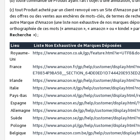
(b) toute commande de Produit ayant fait l'objet d'une annulation, d'u
(c) tout Produit acheté par un client renvoyé vers un Site d'Amazon par
des offres ou des ventes aux enchères de mots-clés, de termes de reche
autre Marque d'Amazon (une liste non exhaustive de nos marques déposée
orthographiée de ces mots (« ammazon », « amaozn » ou « kindel » par
Recherche
») ;
Lieu
Liste Non Exhaustive de Marques Déposées
Royaume-
https://www.amazon.co.uk/gp/feature.html?ie=UTF8&
Uni
France
https://www.amazon.fr/gp/help/customer/display.ht
E78834F9BA58__SECTION_64DE0ED1D744420E933ED
Irlande
https://www.amazon.ie/gp/help/customer/display.htm
Italie
https://www.amazon.it/gp/help/customer/display.html
Pays-Bas
https://www.amazon.nl/gp/help/customer/display.html
Espagne
https://www.amazon.es/gp/help/customer/display.html
Allemagne
https://www.amazon.de/gp/help/customer/display.htm
Suède
https://www.amazon.se/gp/help/customer/display.htm
Pologne
https://www.amazon.pl/gp/help/customer/display.html
Belgique
https://www.amazon.com.be/gp/help/customer/displa