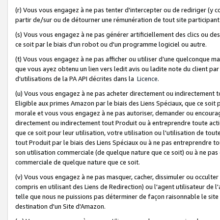
(r) Vous vous engagez à ne pas tenter d'intercepter ou de rediriger (y comp
partir de/sur ou de détourner une rémunération de tout site participa
(s) Vous vous engagez à ne pas générer artificiellement des clics ou de
ce soit par le biais d'un robot ou d'un programme logiciel ou autre.
(t) Vous vous engagez à ne pas afficher ou utiliser d’une quelconque man
que vous ayez obtenu un lien vers ledit avis ou ladite note du client par
d’utilisations de la PA API décrites dans la
Licence
.
(u) Vous vous engagez à ne pas acheter directement ou indirectement t
Eligible aux primes Amazon par le biais des Liens Spéciaux, que ce soit 
morale et vous vous engagez à ne pas autoriser, demander ou encourager
directement ou indirectement tout Produit ou à entreprendre toute acti
que ce soit pour leur utilisation, votre utilisation ou l'utilisation de
tout Produit par le biais des Liens Spéciaux ou à ne pas entreprendre t
son utilisation commerciale (de quelque nature que ce soit) ou à ne pas o
commerciale de quelque nature que ce soit.
(v) Vous vous engagez à ne pas masquer, cacher, dissimuler ou occulter 
compris en utilisant des Liens de Redirection) ou l'agent utilisateur de 
telle que nous ne puissions pas déterminer de façon raisonnable le site ou
destination d'un Site d'Amazon.