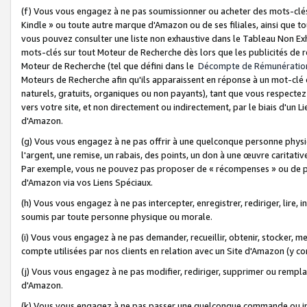
(f) Vous vous engagez à ne pas soumissionner ou acheter des mots-clés,
Kindle » ou toute autre marque d'Amazon ou de ses filiales, ainsi que t
vous pouvez consulter une liste non exhaustive dans le Tableau Non Ex
mots-clés sur tout Moteur de Recherche dès lors que les publicités de 
Moteur de Recherche (tel que défini dans le
Décompte de Rémunératio
Moteurs de Recherche afin qu'ils apparaissent en réponse à un mot-clé o
naturels, gratuits, organiques ou non payants), tant que vous respectez 
vers votre site, et non directement ou indirectement, par le biais d'un Li
d'Amazon.
(g) Vous vous engagez à ne pas offrir à une quelconque personne physi
l'argent, une remise, un rabais, des points, un don à une œuvre caritativ
Par exemple, vous ne pouvez pas proposer de « récompenses » ou de p
d'Amazon via vos Liens Spéciaux.
(h) Vous vous engagez à ne pas intercepter, enregistrer, rediriger, lire
soumis par toute personne physique ou morale.
(i) Vous vous engagez à ne pas demander, recueillir, obtenir, stocker, 
compte utilisées par nos clients en relation avec un Site d'Amazon (y c
(j) Vous vous engagez à ne pas modifier, rediriger, supprimer ou rempla
d'Amazon.
(k) Vous vous engagez à ne pas passer une quelconque commande ou init