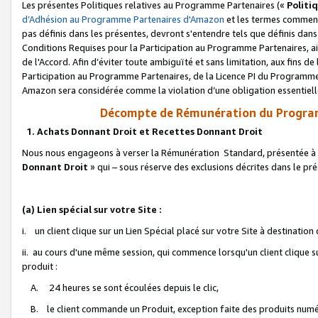
Les présentes Politiques relatives au Programme Partenaires («
Politi
d’Adhésion au Programme Partenaires d'Amazon
et les termes commenç
pas définis dans les présentes, devront s'entendre tels que définis dans 
Conditions Requises pour la Participation au Programme Partenaires, ai
de l'Accord. Afin d’éviter toute ambiguïté et sans limitation, aux fins de
Participation au Programme Partenaires, de la Licence PI du Programme 
Amazon sera considérée comme la violation d’une obligation essentielle
Décompte de Rémunération du Program
1. Achats Donnant Droit et Recettes Donnant Droit
Nous nous engageons à verser la Rémunération Standard, présentée à l
Donnant Droit
» qui – sous réserve des exclusions décrites dans le p
(a) Lien spécial sur votre Site :
i. un client clique sur un Lien Spécial placé sur votre Site à destination
ii. au cours d'une même session, qui commence lorsqu'un client clique s
produit :
A. 24 heures se sont écoulées depuis le clic,
B. le client commande un Produit, exception faite des produits numéri