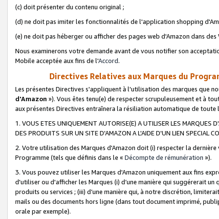
(c) doit présenter du contenu original ;
(d) ne doit pas imiter les fonctionnalités de l'application shopping d'Am
(e) ne doit pas héberger ou afficher des pages web d'Amazon dans de
Nous examinerons votre demande avant de vous notifier son acceptatio
Mobile acceptée aux fins de l'
Accord
.
Directives Relatives aux Marques du Progra
Les présentes Directives s'appliquent à l'utilisation des marques que
d'Amazon
»). Vous êtes tenu(e) de respecter scrupuleusement et à tou
aux présentes Directives entraînera la résiliation automatique de toute
1. VOUS ETES UNIQUEMENT AUTORISE(E) A UTILISER LES MARQUES D'
DES PRODUITS SUR UN SITE D'AMAZON A L'AIDE D'UN LIEN SPECIAL 
2. Votre utilisation des Marques d'Amazon doit (i) respecter la dernière
Programme (tels que définis dans le «
Décompte de rémunération
»).
3. Vous pouvez utiliser les Marques d'Amazon uniquement aux fins expr
d'utiliser ou d'afficher les Marques (i) d’une manière qui suggérerait un
produits ou services ; (iii) d’une manière qui, à notre discrétion, limit
mails ou des documents hors ligne (dans tout document imprimé, publip
orale par exemple).