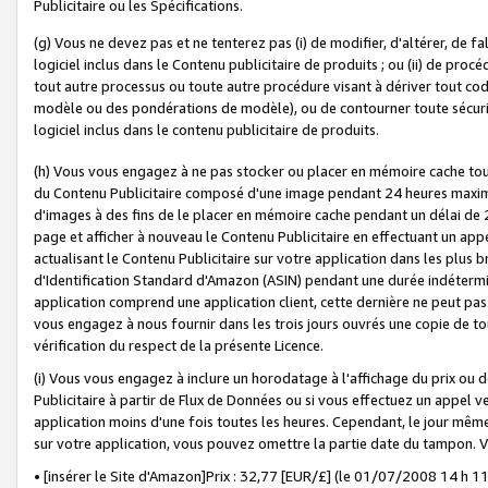
Publicitaire ou les Spécifications.
(g) Vous ne devez pas et ne tenterez pas (i) de modifier, d'altérer, de f
logiciel inclus dans le Contenu publicitaire de produits ; ou (ii) de proc
tout autre processus ou toute autre procédure visant à dériver tout c
modèle ou des pondérations de modèle), ou de contourner toute sécurité a
logiciel inclus dans le contenu publicitaire de produits.
(h) Vous vous engagez à ne pas stocker ou placer en mémoire cache tou
du Contenu Publicitaire composé d'une image pendant 24 heures maxim
d'images à des fins de le placer en mémoire cache pendant un délai de
page et afficher à nouveau le Contenu Publicitaire en effectuant un app
actualisant le Contenu Publicitaire sur votre application dans les plus 
d'Identification Standard d'Amazon (ASIN) pendant une durée indéterminé
application comprend une application client, cette dernière ne peut pa
vous engagez à nous fournir dans les trois jours ouvrés une copie de tou
vérification du respect de la présente Licence.
(i) Vous vous engagez à inclure un horodatage à l'affichage du prix ou 
Publicitaire à partir de Flux de Données ou si vous effectuez un appel ve
application moins d'une fois toutes les heures. Cependant, le jour même
sur votre application, vous pouvez omettre la partie date du tampon.
• [insérer le Site d'Amazon]Prix : 32,77 [EUR/£] (le 01/07/2008 14 h 11 