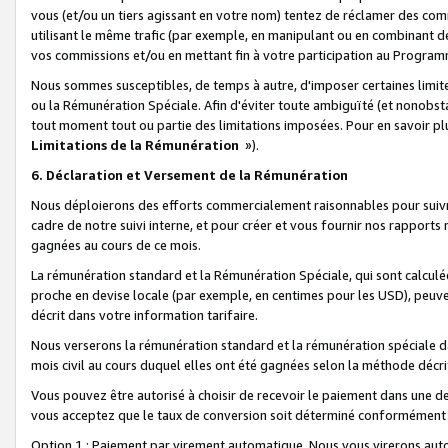
vous (et/ou un tiers agissant en votre nom) tentez de réclamer des c
utilisant le même trafic (par exemple, en manipulant ou en combinant 
vos commissions et/ou en mettant fin à votre participation au Progra
Nous sommes susceptibles, de temps à autre, d'imposer certaines limit
ou la Rémunération Spéciale. Afin d'éviter toute ambiguïté (et nonobst
tout moment tout ou partie des limitations imposées. Pour en savoir plus
Limitations de la Rémunération
»).
6. Déclaration et Versement de la Rémunération
Nous déploierons des efforts commercialement raisonnables pour suivr
cadre de notre suivi interne, et pour créer et vous fournir nos rapport
gagnées au cours de ce mois.
La rémunération standard et la Rémunération Spéciale, qui sont calcul
proche en devise locale (par exemple, en centimes pour les USD), peuve
décrit dans votre information tarifaire.
Nous verserons la rémunération standard et la rémunération spéciale da
mois civil au cours duquel elles ont été gagnées selon la méthode décr
Vous pouvez être autorisé à choisir de recevoir le paiement dans une dev
vous acceptez que le taux de conversion soit déterminé conformément
Option 1 : Paiement par virement automatique.
Nous vous virerons aut