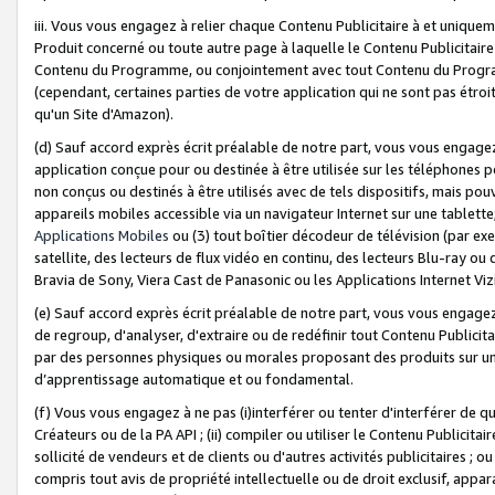
iii. Vous vous engagez à relier chaque Contenu Publicitaire à et uniqu
Produit concerné ou toute autre page à laquelle le Contenu Publicitaire
Contenu du Programme, ou conjointement avec tout Contenu du Programm
(cependant, certaines parties de votre application qui ne sont pas étroi
qu'un Site d'Amazon).
(d) Sauf accord exprès écrit préalable de notre part, vous vous engagez à
application conçue pour ou destinée à être utilisée sur les téléphones p
non conçus ou destinés à être utilisés avec de tels dispositifs, mais pouv
appareils mobiles accessible via un navigateur Internet sur une tablett
Applications Mobiles
ou (3) tout boîtier décodeur de télévision (par ex
satellite, des lecteurs de flux vidéo en continu, des lecteurs Blu-ray o
Bravia de Sony, Viera Cast de Panasonic ou les Applications Internet Viz
(e) Sauf accord exprès écrit préalable de notre part, vous vous engagez 
de regroup, d'analyser, d'extraire ou de redéfinir tout Contenu Publicitai
par des personnes physiques ou morales proposant des produits sur un
d’apprentissage automatique et ou fondamental.
(f) Vous vous engagez à ne pas (i)interférer ou tenter d'interférer de 
Créateurs ou de la PA API ; (ii) compiler ou utiliser le Contenu Publicita
sollicité de vendeurs et de clients ou d'autres activités publicitaires ; ou (
compris tout avis de propriété intellectuelle ou de droit exclusif, appar