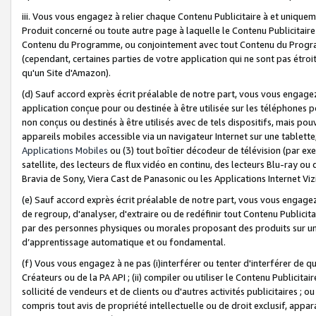
iii. Vous vous engagez à relier chaque Contenu Publicitaire à et uniqu
Produit concerné ou toute autre page à laquelle le Contenu Publicitaire
Contenu du Programme, ou conjointement avec tout Contenu du Programm
(cependant, certaines parties de votre application qui ne sont pas étroi
qu'un Site d'Amazon).
(d) Sauf accord exprès écrit préalable de notre part, vous vous engagez à
application conçue pour ou destinée à être utilisée sur les téléphones p
non conçus ou destinés à être utilisés avec de tels dispositifs, mais pouv
appareils mobiles accessible via un navigateur Internet sur une tablett
Applications Mobiles
ou (3) tout boîtier décodeur de télévision (par ex
satellite, des lecteurs de flux vidéo en continu, des lecteurs Blu-ray o
Bravia de Sony, Viera Cast de Panasonic ou les Applications Internet Viz
(e) Sauf accord exprès écrit préalable de notre part, vous vous engagez 
de regroup, d'analyser, d'extraire ou de redéfinir tout Contenu Publicitai
par des personnes physiques ou morales proposant des produits sur un
d’apprentissage automatique et ou fondamental.
(f) Vous vous engagez à ne pas (i)interférer ou tenter d'interférer de 
Créateurs ou de la PA API ; (ii) compiler ou utiliser le Contenu Publicita
sollicité de vendeurs et de clients ou d'autres activités publicitaires ; ou (
compris tout avis de propriété intellectuelle ou de droit exclusif, appar