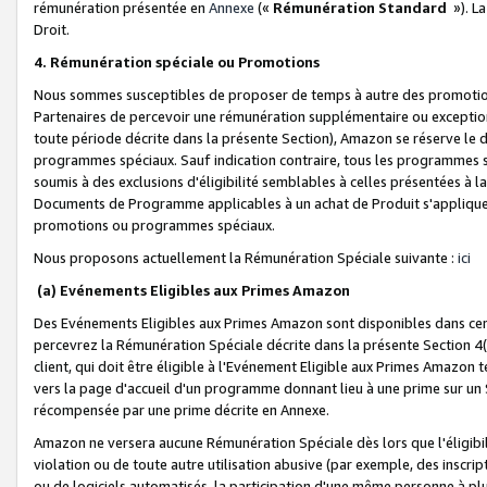
rémunération présentée en
Annexe
(«
Rémunération Standard
»). L
Droit.
4. Rémunération spéciale ou Promotions
Nous sommes susceptibles de proposer de temps à autre des promotion
Partenaires de percevoir une rémunération supplémentaire ou exceptio
toute période décrite dans la présente Section), Amazon se réserve le
programmes spéciaux. Sauf indication contraire, tous les programmes s
soumis à des exclusions d'éligibilité semblables à celles présentées à 
Documents de Programme applicables à un achat de Produit s'appliquera
promotions ou programmes spéciaux.
Nous proposons actuellement la Rémunération Spéciale suivante :
ici
(a) Evénements Eligibles aux Primes Amazon
Des Evénements Eligibles aux Primes Amazon sont disponibles dans cer
percevrez la Rémunération Spéciale décrite dans la présente Section 4(
client, qui doit être éligible à l'Evénement Eligible aux Primes Amazon te
vers la page d'accueil d'un programme donnant lieu à une prime sur un Si
récompensée par une prime décrite en Annexe.
Amazon ne versera aucune Rémunération Spéciale dès lors que l'éligibi
violation ou de toute autre utilisation abusive (par exemple, des inscrip
ou de logiciels automatisés, la participation d'une même personne à p