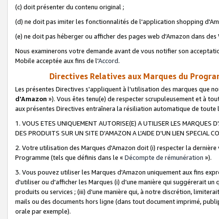
(c) doit présenter du contenu original ;
(d) ne doit pas imiter les fonctionnalités de l'application shopping d'Am
(e) ne doit pas héberger ou afficher des pages web d'Amazon dans de
Nous examinerons votre demande avant de vous notifier son acceptatio
Mobile acceptée aux fins de l'
Accord
.
Directives Relatives aux Marques du Progra
Les présentes Directives s'appliquent à l'utilisation des marques que
d'Amazon
»). Vous êtes tenu(e) de respecter scrupuleusement et à tou
aux présentes Directives entraînera la résiliation automatique de toute
1. VOUS ETES UNIQUEMENT AUTORISE(E) A UTILISER LES MARQUES D'
DES PRODUITS SUR UN SITE D'AMAZON A L'AIDE D'UN LIEN SPECIAL 
2. Votre utilisation des Marques d'Amazon doit (i) respecter la dernière
Programme (tels que définis dans le «
Décompte de rémunération
»).
3. Vous pouvez utiliser les Marques d'Amazon uniquement aux fins expr
d'utiliser ou d'afficher les Marques (i) d’une manière qui suggérerait un
produits ou services ; (iii) d’une manière qui, à notre discrétion, limit
mails ou des documents hors ligne (dans tout document imprimé, publip
orale par exemple).