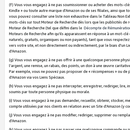
(f) Vous vous engagez à ne pas soumissionner ou acheter des mots-clés,
Kindle » ou toute autre marque d'Amazon ou de ses filiales, ainsi que t
vous pouvez consulter une liste non exhaustive dans le Tableau Non Ex
mots-clés sur tout Moteur de Recherche dès lors que les publicités de 
Moteur de Recherche (tel que défini dans le
Décompte de Rémunératio
Moteurs de Recherche afin qu'ils apparaissent en réponse à un mot-clé o
naturels, gratuits, organiques ou non payants), tant que vous respectez 
vers votre site, et non directement ou indirectement, par le biais d'un Li
d'Amazon.
(g) Vous vous engagez à ne pas offrir à une quelconque personne physi
l'argent, une remise, un rabais, des points, un don à une œuvre caritativ
Par exemple, vous ne pouvez pas proposer de « récompenses » ou de p
d'Amazon via vos Liens Spéciaux.
(h) Vous vous engagez à ne pas intercepter, enregistrer, rediriger, lire
soumis par toute personne physique ou morale.
(i) Vous vous engagez à ne pas demander, recueillir, obtenir, stocker, 
compte utilisées par nos clients en relation avec un Site d'Amazon (y c
(j) Vous vous engagez à ne pas modifier, rediriger, supprimer ou rempla
d'Amazon.
(k) Vous vous engagez à ne pas passer une quelconque commande ou init