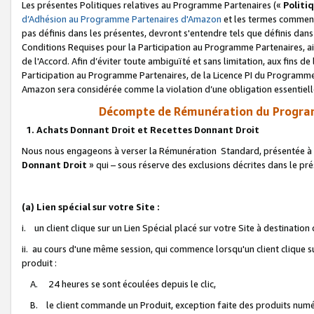
Les présentes Politiques relatives au Programme Partenaires («
Politi
d’Adhésion au Programme Partenaires d'Amazon
et les termes commenç
pas définis dans les présentes, devront s'entendre tels que définis dans 
Conditions Requises pour la Participation au Programme Partenaires, ai
de l'Accord. Afin d’éviter toute ambiguïté et sans limitation, aux fins de
Participation au Programme Partenaires, de la Licence PI du Programme 
Amazon sera considérée comme la violation d’une obligation essentielle
Décompte de Rémunération du Program
1. Achats Donnant Droit et Recettes Donnant Droit
Nous nous engageons à verser la Rémunération Standard, présentée à l
Donnant Droit
» qui – sous réserve des exclusions décrites dans le p
(a) Lien spécial sur votre Site :
i. un client clique sur un Lien Spécial placé sur votre Site à destination
ii. au cours d'une même session, qui commence lorsqu'un client clique s
produit :
A. 24 heures se sont écoulées depuis le clic,
B. le client commande un Produit, exception faite des produits numéri