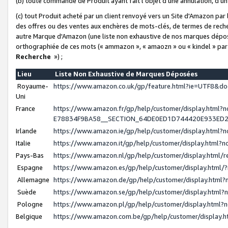
(b) toute commande de Produit ayant fait l'objet d'une annulation, d'u
(c) tout Produit acheté par un client renvoyé vers un Site d'Amazon par
des offres ou des ventes aux enchères de mots-clés, de termes de reche
autre Marque d'Amazon (une liste non exhaustive de nos marques déposée
orthographiée de ces mots (« ammazon », « amaozn » ou « kindel » par
Recherche
») ;
Lieu
Liste Non Exhaustive de Marques Déposées
Royaume-
https://www.amazon.co.uk/gp/feature.html?ie=UTF8&
Uni
France
https://www.amazon.fr/gp/help/customer/display.ht
E78834F9BA58__SECTION_64DE0ED1D744420E933ED
Irlande
https://www.amazon.ie/gp/help/customer/display.htm
Italie
https://www.amazon.it/gp/help/customer/display.html
Pays-Bas
https://www.amazon.nl/gp/help/customer/display.html
Espagne
https://www.amazon.es/gp/help/customer/display.html
Allemagne
https://www.amazon.de/gp/help/customer/display.htm
Suède
https://www.amazon.se/gp/help/customer/display.htm
Pologne
https://www.amazon.pl/gp/help/customer/display.html
Belgique
https://www.amazon.com.be/gp/help/customer/displa