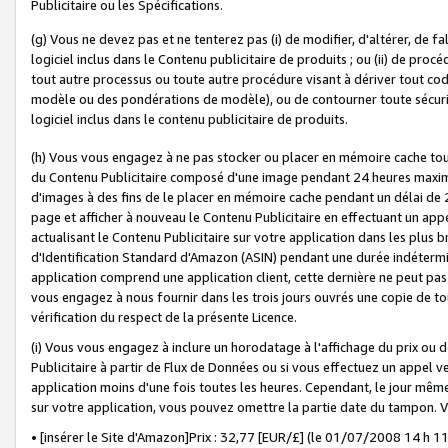
Publicitaire ou les Spécifications.
(g) Vous ne devez pas et ne tenterez pas (i) de modifier, d'altérer, de f
logiciel inclus dans le Contenu publicitaire de produits ; ou (ii) de proc
tout autre processus ou toute autre procédure visant à dériver tout c
modèle ou des pondérations de modèle), ou de contourner toute sécurité a
logiciel inclus dans le contenu publicitaire de produits.
(h) Vous vous engagez à ne pas stocker ou placer en mémoire cache tou
du Contenu Publicitaire composé d'une image pendant 24 heures maxim
d'images à des fins de le placer en mémoire cache pendant un délai de
page et afficher à nouveau le Contenu Publicitaire en effectuant un app
actualisant le Contenu Publicitaire sur votre application dans les plus 
d'Identification Standard d'Amazon (ASIN) pendant une durée indéterminé
application comprend une application client, cette dernière ne peut pa
vous engagez à nous fournir dans les trois jours ouvrés une copie de tou
vérification du respect de la présente Licence.
(i) Vous vous engagez à inclure un horodatage à l'affichage du prix ou 
Publicitaire à partir de Flux de Données ou si vous effectuez un appel ve
application moins d'une fois toutes les heures. Cependant, le jour même
sur votre application, vous pouvez omettre la partie date du tampon.
• [insérer le Site d'Amazon]Prix : 32,77 [EUR/£] (le 01/07/2008 14 h 11 