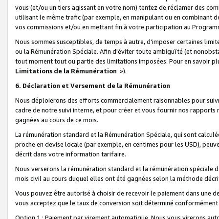
vous (et/ou un tiers agissant en votre nom) tentez de réclamer des c
utilisant le même trafic (par exemple, en manipulant ou en combinant 
vos commissions et/ou en mettant fin à votre participation au Progra
Nous sommes susceptibles, de temps à autre, d'imposer certaines limit
ou la Rémunération Spéciale. Afin d'éviter toute ambiguïté (et nonobst
tout moment tout ou partie des limitations imposées. Pour en savoir plus
Limitations de la Rémunération
»).
6. Déclaration et Versement de la Rémunération
Nous déploierons des efforts commercialement raisonnables pour suivr
cadre de notre suivi interne, et pour créer et vous fournir nos rapport
gagnées au cours de ce mois.
La rémunération standard et la Rémunération Spéciale, qui sont calcul
proche en devise locale (par exemple, en centimes pour les USD), peuve
décrit dans votre information tarifaire.
Nous verserons la rémunération standard et la rémunération spéciale da
mois civil au cours duquel elles ont été gagnées selon la méthode décr
Vous pouvez être autorisé à choisir de recevoir le paiement dans une dev
vous acceptez que le taux de conversion soit déterminé conformément
Option 1 : Paiement par virement automatique.
Nous vous virerons aut