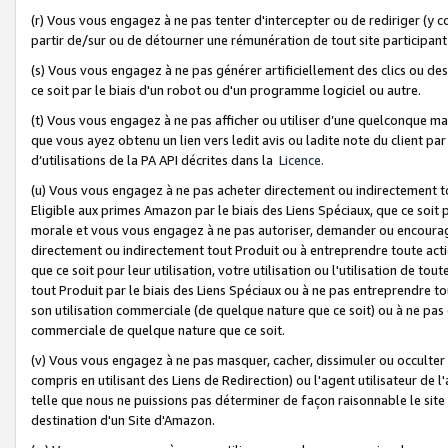
(r) Vous vous engagez à ne pas tenter d'intercepter ou de rediriger (y comp
partir de/sur ou de détourner une rémunération de tout site participa
(s) Vous vous engagez à ne pas générer artificiellement des clics ou de
ce soit par le biais d'un robot ou d'un programme logiciel ou autre.
(t) Vous vous engagez à ne pas afficher ou utiliser d’une quelconque man
que vous ayez obtenu un lien vers ledit avis ou ladite note du client par
d’utilisations de la PA API décrites dans la
Licence
.
(u) Vous vous engagez à ne pas acheter directement ou indirectement t
Eligible aux primes Amazon par le biais des Liens Spéciaux, que ce soit 
morale et vous vous engagez à ne pas autoriser, demander ou encourager
directement ou indirectement tout Produit ou à entreprendre toute acti
que ce soit pour leur utilisation, votre utilisation ou l'utilisation de
tout Produit par le biais des Liens Spéciaux ou à ne pas entreprendre t
son utilisation commerciale (de quelque nature que ce soit) ou à ne pas o
commerciale de quelque nature que ce soit.
(v) Vous vous engagez à ne pas masquer, cacher, dissimuler ou occulter 
compris en utilisant des Liens de Redirection) ou l'agent utilisateur de 
telle que nous ne puissions pas déterminer de façon raisonnable le site ou
destination d'un Site d'Amazon.