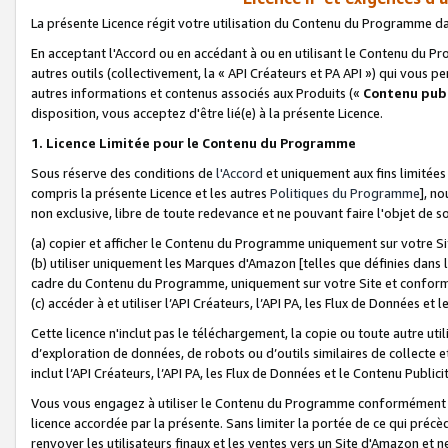
La présente Licence régit votre utilisation du Contenu du Programme d
En acceptant l'Accord ou en accédant à ou en utilisant le Contenu du P
autres outils (collectivement, la «
API Créateurs et PA API
») qui vous pe
autres informations et contenus associés aux Produits («
Contenu publ
disposition, vous acceptez d'être lié(e) à la présente Licence.
1. Licence Limitée pour le Contenu du Programme
Sous réserve des conditions de
l'Accord
et uniquement aux fins limitées
compris la présente Licence et les autres
Politiques du Programme
], n
non exclusive, libre de toute redevance et ne pouvant faire l'objet de so
(a) copier et afficher le Contenu du Programme uniquement sur votre Si
(b) utiliser uniquement les Marques d'Amazon [telles que définies dans 
cadre du Contenu du Programme, uniquement sur votre Site et confo
(c) accéder à et utiliser l’API Créateurs, l’API PA, les Flux de Données e
Cette licence n'inclut pas le téléchargement, la copie ou toute autre util
d’exploration de données, de robots ou d’outils similaires de collecte
inclut l’API Créateurs, l’API PA, les Flux de Données et le Contenu Publici
Vous vous engagez à utiliser le Contenu du Programme conformément a
licence accordée par la présente. Sans limiter la portée de ce qui pré
renvoyer les utilisateurs finaux et les ventes vers un Site d'Amazon et