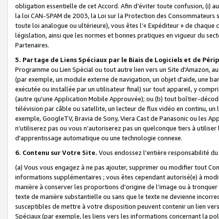
obligation essentielle de cet Accord. Afin d’éviter toute confusion, (i) a
la loi CAN-SPAM de 2003, la Loi sur la Protection des Consommateurs s
toute loi analogue ou ultérieure), vous êtes l’« Expéditeur » de chaque 
législation, ainsi que les normes et bonnes pratiques en vigueur du s
Partenaires.
5. Partage de Liens Spéciaux par le Biais de Logiciels et de Pér
Programme ou Lien Spécial ou tout autre lien vers un Site d'Amazon, au su
(par exemple, un module externe de navigation, un objet d'aide, une ba
exécutée ou installée par un utilisateur final) sur tout appareil, y comp
(autre qu'une Application Mobile Approuvée); ou (b) tout boîtier-décod
télévision par câble ou satellite, un lecteur de flux vidéo en continu, un
exemple, GoogleTV, Bravia de Sony, Viera Cast de Panasonic ou les Appli
n’utiliserez pas ou vous n’autoriserez pas un quelconque tiers à utili
d'apprentissage automatique ou une technologie connexe.
6. Contenu sur Votre Site.
Vous endossez l'entière responsabilité du
(a) Vous vous engagez à ne pas ajouter, supprimer ou modifier tout Co
informations supplémentaires ; vous êtes cependant autorisé(e) à modi
manière à conserver les proportions d’origine de l’image ou à tronquer
texte de manière substantielle ou sans que le texte ne devienne incorr
susceptibles de mettre à votre disposition peuvent contenir un lien ver
Spéciaux (par exemple, les liens vers les informations concernant la poli