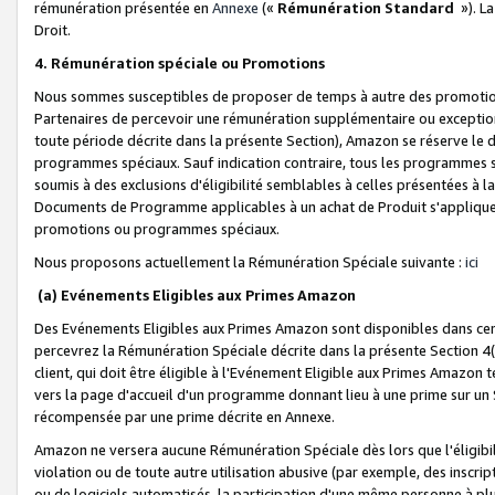
rémunération présentée en
Annexe
(«
Rémunération Standard
»). L
Droit.
4. Rémunération spéciale ou Promotions
Nous sommes susceptibles de proposer de temps à autre des promotion
Partenaires de percevoir une rémunération supplémentaire ou exceptio
toute période décrite dans la présente Section), Amazon se réserve le
programmes spéciaux. Sauf indication contraire, tous les programmes s
soumis à des exclusions d'éligibilité semblables à celles présentées à 
Documents de Programme applicables à un achat de Produit s'appliquera
promotions ou programmes spéciaux.
Nous proposons actuellement la Rémunération Spéciale suivante :
ici
(a) Evénements Eligibles aux Primes Amazon
Des Evénements Eligibles aux Primes Amazon sont disponibles dans cer
percevrez la Rémunération Spéciale décrite dans la présente Section 4(
client, qui doit être éligible à l'Evénement Eligible aux Primes Amazon te
vers la page d'accueil d'un programme donnant lieu à une prime sur un Si
récompensée par une prime décrite en Annexe.
Amazon ne versera aucune Rémunération Spéciale dès lors que l'éligibi
violation ou de toute autre utilisation abusive (par exemple, des inscrip
ou de logiciels automatisés, la participation d'une même personne à p