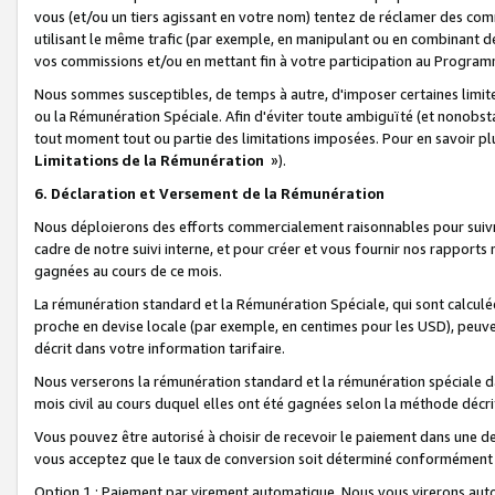
vous (et/ou un tiers agissant en votre nom) tentez de réclamer des c
utilisant le même trafic (par exemple, en manipulant ou en combinant 
vos commissions et/ou en mettant fin à votre participation au Progra
Nous sommes susceptibles, de temps à autre, d'imposer certaines limit
ou la Rémunération Spéciale. Afin d'éviter toute ambiguïté (et nonobst
tout moment tout ou partie des limitations imposées. Pour en savoir plus
Limitations de la Rémunération
»).
6. Déclaration et Versement de la Rémunération
Nous déploierons des efforts commercialement raisonnables pour suivr
cadre de notre suivi interne, et pour créer et vous fournir nos rapport
gagnées au cours de ce mois.
La rémunération standard et la Rémunération Spéciale, qui sont calcul
proche en devise locale (par exemple, en centimes pour les USD), peuve
décrit dans votre information tarifaire.
Nous verserons la rémunération standard et la rémunération spéciale da
mois civil au cours duquel elles ont été gagnées selon la méthode décr
Vous pouvez être autorisé à choisir de recevoir le paiement dans une dev
vous acceptez que le taux de conversion soit déterminé conformément
Option 1 : Paiement par virement automatique.
Nous vous virerons aut