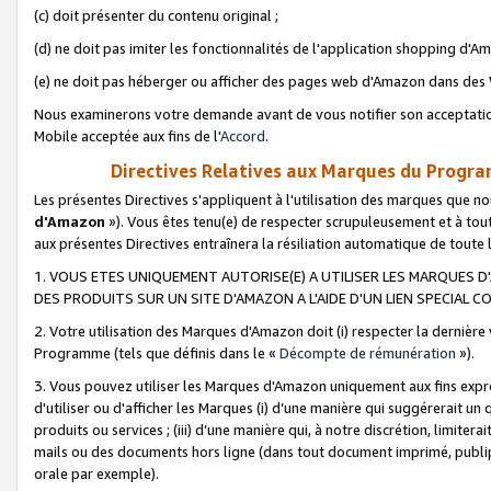
(c) doit présenter du contenu original ;
(d) ne doit pas imiter les fonctionnalités de l'application shopping d'Am
(e) ne doit pas héberger ou afficher des pages web d'Amazon dans de
Nous examinerons votre demande avant de vous notifier son acceptatio
Mobile acceptée aux fins de l'
Accord
.
Directives Relatives aux Marques du Progra
Les présentes Directives s'appliquent à l'utilisation des marques que
d'Amazon
»). Vous êtes tenu(e) de respecter scrupuleusement et à tou
aux présentes Directives entraînera la résiliation automatique de toute
1. VOUS ETES UNIQUEMENT AUTORISE(E) A UTILISER LES MARQUES D'
DES PRODUITS SUR UN SITE D'AMAZON A L'AIDE D'UN LIEN SPECIAL 
2. Votre utilisation des Marques d'Amazon doit (i) respecter la dernière
Programme (tels que définis dans le «
Décompte de rémunération
»).
3. Vous pouvez utiliser les Marques d'Amazon uniquement aux fins expr
d'utiliser ou d'afficher les Marques (i) d’une manière qui suggérerait un
produits ou services ; (iii) d’une manière qui, à notre discrétion, limit
mails ou des documents hors ligne (dans tout document imprimé, publip
orale par exemple).