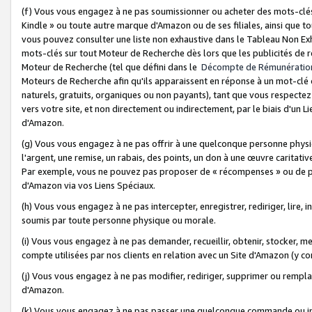
(f) Vous vous engagez à ne pas soumissionner ou acheter des mots-clés,
Kindle » ou toute autre marque d'Amazon ou de ses filiales, ainsi que t
vous pouvez consulter une liste non exhaustive dans le Tableau Non Ex
mots-clés sur tout Moteur de Recherche dès lors que les publicités de 
Moteur de Recherche (tel que défini dans le
Décompte de Rémunératio
Moteurs de Recherche afin qu'ils apparaissent en réponse à un mot-clé o
naturels, gratuits, organiques ou non payants), tant que vous respectez 
vers votre site, et non directement ou indirectement, par le biais d'un Li
d'Amazon.
(g) Vous vous engagez à ne pas offrir à une quelconque personne physi
l'argent, une remise, un rabais, des points, un don à une œuvre caritativ
Par exemple, vous ne pouvez pas proposer de « récompenses » ou de p
d'Amazon via vos Liens Spéciaux.
(h) Vous vous engagez à ne pas intercepter, enregistrer, rediriger, lire
soumis par toute personne physique ou morale.
(i) Vous vous engagez à ne pas demander, recueillir, obtenir, stocker, 
compte utilisées par nos clients en relation avec un Site d'Amazon (y c
(j) Vous vous engagez à ne pas modifier, rediriger, supprimer ou rempla
d'Amazon.
(k) Vous vous engagez à ne pas passer une quelconque commande ou init