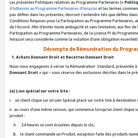
Les présentes Politiques relatives au Programme Partenaires («
Politi
d’Adhésion au Programme Partenaires d'Amazon
et les termes commenç
pas définis dans les présentes, devront s'entendre tels que définis dans 
Conditions Requises pour la Participation au Programme Partenaires, ai
de l'Accord. Afin d’éviter toute ambiguïté et sans limitation, aux fins de
Participation au Programme Partenaires, de la Licence PI du Programme 
Amazon sera considérée comme la violation d’une obligation essentielle
Décompte de Rémunération du Program
1. Achats Donnant Droit et Recettes Donnant Droit
Nous nous engageons à verser la Rémunération Standard, présentée à l
Donnant Droit
» qui – sous réserve des exclusions décrites dans le p
(a) Lien spécial sur votre Site :
i. un client clique sur un Lien Spécial placé sur votre Site à destination
ii. au cours d'une même session, qui commence lorsqu'un client clique s
produit :
A. 24 heures se sont écoulées depuis le clic,
B. le client commande un Produit, exception faite des produits numéri