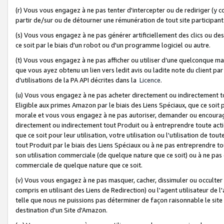
(r) Vous vous engagez à ne pas tenter d'intercepter ou de rediriger (y comp
partir de/sur ou de détourner une rémunération de tout site participa
(s) Vous vous engagez à ne pas générer artificiellement des clics ou de
ce soit par le biais d'un robot ou d'un programme logiciel ou autre.
(t) Vous vous engagez à ne pas afficher ou utiliser d’une quelconque man
que vous ayez obtenu un lien vers ledit avis ou ladite note du client par
d’utilisations de la PA API décrites dans la
Licence
.
(u) Vous vous engagez à ne pas acheter directement ou indirectement t
Eligible aux primes Amazon par le biais des Liens Spéciaux, que ce soit 
morale et vous vous engagez à ne pas autoriser, demander ou encourager
directement ou indirectement tout Produit ou à entreprendre toute acti
que ce soit pour leur utilisation, votre utilisation ou l'utilisation de
tout Produit par le biais des Liens Spéciaux ou à ne pas entreprendre t
son utilisation commerciale (de quelque nature que ce soit) ou à ne pas o
commerciale de quelque nature que ce soit.
(v) Vous vous engagez à ne pas masquer, cacher, dissimuler ou occulter 
compris en utilisant des Liens de Redirection) ou l'agent utilisateur de 
telle que nous ne puissions pas déterminer de façon raisonnable le site ou
destination d'un Site d'Amazon.