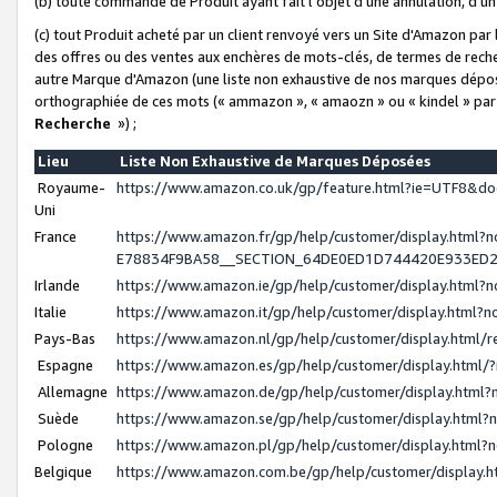
(b) toute commande de Produit ayant fait l'objet d'une annulation, d'u
(c) tout Produit acheté par un client renvoyé vers un Site d'Amazon par
des offres ou des ventes aux enchères de mots-clés, de termes de reche
autre Marque d'Amazon (une liste non exhaustive de nos marques déposée
orthographiée de ces mots (« ammazon », « amaozn » ou « kindel » par
Recherche
») ;
Lieu
Liste Non Exhaustive de Marques Déposées
Royaume-
https://www.amazon.co.uk/gp/feature.html?ie=UTF8&
Uni
France
https://www.amazon.fr/gp/help/customer/display.ht
E78834F9BA58__SECTION_64DE0ED1D744420E933ED
Irlande
https://www.amazon.ie/gp/help/customer/display.htm
Italie
https://www.amazon.it/gp/help/customer/display.html
Pays-Bas
https://www.amazon.nl/gp/help/customer/display.html
Espagne
https://www.amazon.es/gp/help/customer/display.html
Allemagne
https://www.amazon.de/gp/help/customer/display.htm
Suède
https://www.amazon.se/gp/help/customer/display.htm
Pologne
https://www.amazon.pl/gp/help/customer/display.html
Belgique
https://www.amazon.com.be/gp/help/customer/displa