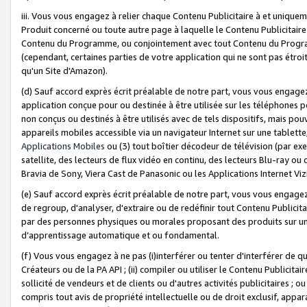
iii. Vous vous engagez à relier chaque Contenu Publicitaire à et uniqu
Produit concerné ou toute autre page à laquelle le Contenu Publicitaire
Contenu du Programme, ou conjointement avec tout Contenu du Programm
(cependant, certaines parties de votre application qui ne sont pas étroi
qu'un Site d'Amazon).
(d) Sauf accord exprès écrit préalable de notre part, vous vous engagez à
application conçue pour ou destinée à être utilisée sur les téléphones p
non conçus ou destinés à être utilisés avec de tels dispositifs, mais pouv
appareils mobiles accessible via un navigateur Internet sur une tablett
Applications Mobiles
ou (3) tout boîtier décodeur de télévision (par ex
satellite, des lecteurs de flux vidéo en continu, des lecteurs Blu-ray o
Bravia de Sony, Viera Cast de Panasonic ou les Applications Internet Viz
(e) Sauf accord exprès écrit préalable de notre part, vous vous engagez 
de regroup, d'analyser, d'extraire ou de redéfinir tout Contenu Publicitai
par des personnes physiques ou morales proposant des produits sur un
d’apprentissage automatique et ou fondamental.
(f) Vous vous engagez à ne pas (i)interférer ou tenter d'interférer de 
Créateurs ou de la PA API ; (ii) compiler ou utiliser le Contenu Publicita
sollicité de vendeurs et de clients ou d'autres activités publicitaires ; ou (
compris tout avis de propriété intellectuelle ou de droit exclusif, appar