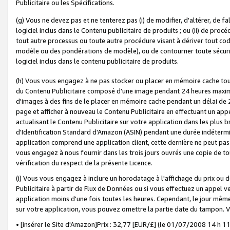
Publicitaire ou les Spécifications.
(g) Vous ne devez pas et ne tenterez pas (i) de modifier, d'altérer, de f
logiciel inclus dans le Contenu publicitaire de produits ; ou (ii) de proc
tout autre processus ou toute autre procédure visant à dériver tout c
modèle ou des pondérations de modèle), ou de contourner toute sécurité a
logiciel inclus dans le contenu publicitaire de produits.
(h) Vous vous engagez à ne pas stocker ou placer en mémoire cache tou
du Contenu Publicitaire composé d'une image pendant 24 heures maxim
d'images à des fins de le placer en mémoire cache pendant un délai de
page et afficher à nouveau le Contenu Publicitaire en effectuant un app
actualisant le Contenu Publicitaire sur votre application dans les plus 
d'Identification Standard d'Amazon (ASIN) pendant une durée indéterminé
application comprend une application client, cette dernière ne peut pa
vous engagez à nous fournir dans les trois jours ouvrés une copie de tou
vérification du respect de la présente Licence.
(i) Vous vous engagez à inclure un horodatage à l'affichage du prix ou 
Publicitaire à partir de Flux de Données ou si vous effectuez un appel ve
application moins d'une fois toutes les heures. Cependant, le jour même
sur votre application, vous pouvez omettre la partie date du tampon.
• [insérer le Site d'Amazon]Prix : 32,77 [EUR/£] (le 01/07/2008 14 h 11 