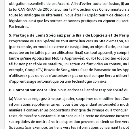
obligation essentielle de cet Accord. Afin d’éviter toute confusion, (i) a
la loi CAN-SPAM de 2003, la Loi sur la Protection des Consommateurs s
toute loi analogue ou ultérieure), vous êtes l’« Expéditeur » de chaque 
législation, ainsi que les normes et bonnes pratiques en vigueur du s
Partenaires.
5. Partage de Liens Spéciaux par le Biais de Logiciels et de Pér
Programme ou Lien Spécial ou tout autre lien vers un Site d'Amazon, au su
(par exemple, un module externe de navigation, un objet d'aide, une ba
exécutée ou installée par un utilisateur final) sur tout appareil, y comp
(autre qu'une Application Mobile Approuvée); ou (b) tout boîtier-décod
télévision par câble ou satellite, un lecteur de flux vidéo en continu, un
exemple, GoogleTV, Bravia de Sony, Viera Cast de Panasonic ou les Appli
n’utiliserez pas ou vous n’autoriserez pas un quelconque tiers à utili
d'apprentissage automatique ou une technologie connexe.
6. Contenu sur Votre Site.
Vous endossez l'entière responsabilité du
(a) Vous vous engagez à ne pas ajouter, supprimer ou modifier tout Co
informations supplémentaires ; vous êtes cependant autorisé(e) à modi
manière à conserver les proportions d’origine de l’image ou à tronquer
texte de manière substantielle ou sans que le texte ne devienne incorr
susceptibles de mettre à votre disposition peuvent contenir un lien ver
Spéciaux (par exemple, les liens vers les informations concernant la poli