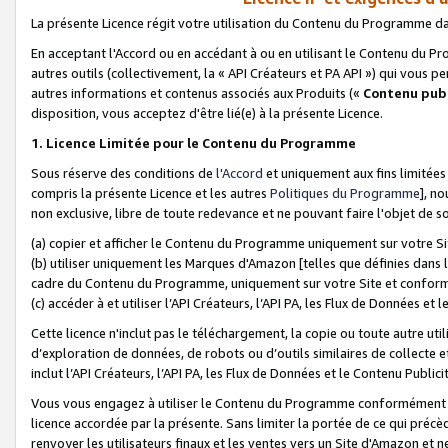
La présente Licence régit votre utilisation du Contenu du Programme d
En acceptant l'Accord ou en accédant à ou en utilisant le Contenu du P
autres outils (collectivement, la «
API Créateurs et PA API
») qui vous pe
autres informations et contenus associés aux Produits («
Contenu publ
disposition, vous acceptez d'être lié(e) à la présente Licence.
1. Licence Limitée pour le Contenu du Programme
Sous réserve des conditions de
l'Accord
et uniquement aux fins limitées
compris la présente Licence et les autres
Politiques du Programme
], n
non exclusive, libre de toute redevance et ne pouvant faire l'objet de so
(a) copier et afficher le Contenu du Programme uniquement sur votre Si
(b) utiliser uniquement les Marques d'Amazon [telles que définies dans 
cadre du Contenu du Programme, uniquement sur votre Site et confo
(c) accéder à et utiliser l’API Créateurs, l’API PA, les Flux de Données e
Cette licence n'inclut pas le téléchargement, la copie ou toute autre util
d’exploration de données, de robots ou d’outils similaires de collecte
inclut l’API Créateurs, l’API PA, les Flux de Données et le Contenu Publici
Vous vous engagez à utiliser le Contenu du Programme conformément a
licence accordée par la présente. Sans limiter la portée de ce qui pré
renvoyer les utilisateurs finaux et les ventes vers un Site d'Amazon et