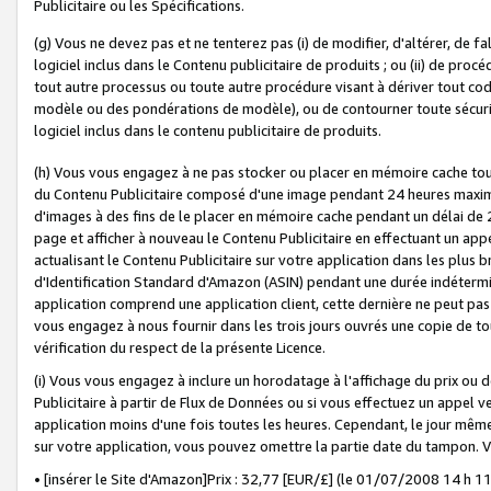
Publicitaire ou les Spécifications.
(g) Vous ne devez pas et ne tenterez pas (i) de modifier, d'altérer, de f
logiciel inclus dans le Contenu publicitaire de produits ; ou (ii) de proc
tout autre processus ou toute autre procédure visant à dériver tout c
modèle ou des pondérations de modèle), ou de contourner toute sécurité a
logiciel inclus dans le contenu publicitaire de produits.
(h) Vous vous engagez à ne pas stocker ou placer en mémoire cache tou
du Contenu Publicitaire composé d'une image pendant 24 heures maxim
d'images à des fins de le placer en mémoire cache pendant un délai de
page et afficher à nouveau le Contenu Publicitaire en effectuant un app
actualisant le Contenu Publicitaire sur votre application dans les plus 
d'Identification Standard d'Amazon (ASIN) pendant une durée indéterminé
application comprend une application client, cette dernière ne peut pa
vous engagez à nous fournir dans les trois jours ouvrés une copie de tou
vérification du respect de la présente Licence.
(i) Vous vous engagez à inclure un horodatage à l'affichage du prix ou 
Publicitaire à partir de Flux de Données ou si vous effectuez un appel ve
application moins d'une fois toutes les heures. Cependant, le jour même
sur votre application, vous pouvez omettre la partie date du tampon.
• [insérer le Site d'Amazon]Prix : 32,77 [EUR/£] (le 01/07/2008 14 h 11 