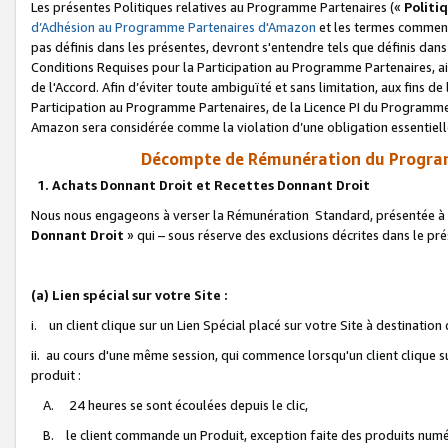
Les présentes Politiques relatives au Programme Partenaires («
Politi
d’Adhésion au Programme Partenaires d'Amazon
et les termes commenç
pas définis dans les présentes, devront s'entendre tels que définis dans 
Conditions Requises pour la Participation au Programme Partenaires, ai
de l'Accord. Afin d’éviter toute ambiguïté et sans limitation, aux fins de
Participation au Programme Partenaires, de la Licence PI du Programme 
Amazon sera considérée comme la violation d’une obligation essentielle
Décompte de Rémunération du Program
1. Achats Donnant Droit et Recettes Donnant Droit
Nous nous engageons à verser la Rémunération Standard, présentée à l
Donnant Droit
» qui – sous réserve des exclusions décrites dans le p
(a) Lien spécial sur votre Site :
i. un client clique sur un Lien Spécial placé sur votre Site à destination
ii. au cours d'une même session, qui commence lorsqu'un client clique s
produit :
A. 24 heures se sont écoulées depuis le clic,
B. le client commande un Produit, exception faite des produits numéri