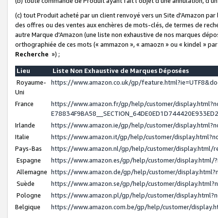
(b) toute commande de Produit ayant fait l'objet d'une annulation, d'u
(c) tout Produit acheté par un client renvoyé vers un Site d'Amazon par
des offres ou des ventes aux enchères de mots-clés, de termes de reche
autre Marque d'Amazon (une liste non exhaustive de nos marques déposée
orthographiée de ces mots (« ammazon », « amaozn » ou « kindel » par
Recherche
») ;
Lieu
Liste Non Exhaustive de Marques Déposées
Royaume-
https://www.amazon.co.uk/gp/feature.html?ie=UTF8&
Uni
France
https://www.amazon.fr/gp/help/customer/display.ht
E78834F9BA58__SECTION_64DE0ED1D744420E933ED
Irlande
https://www.amazon.ie/gp/help/customer/display.htm
Italie
https://www.amazon.it/gp/help/customer/display.html
Pays-Bas
https://www.amazon.nl/gp/help/customer/display.html
Espagne
https://www.amazon.es/gp/help/customer/display.html
Allemagne
https://www.amazon.de/gp/help/customer/display.htm
Suède
https://www.amazon.se/gp/help/customer/display.htm
Pologne
https://www.amazon.pl/gp/help/customer/display.html
Belgique
https://www.amazon.com.be/gp/help/customer/displa