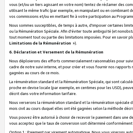
vous (et/ou un tiers agissant en votre nom) tentez de réclamer des c
utilisant le même trafic (par exemple, en manipulant ou en combinant 
vos commissions et/ou en mettant fin à votre participation au Progra
Nous sommes susceptibles, de temps à autre, d'imposer certaines limit
ou la Rémunération Spéciale. Afin d'éviter toute ambiguïté (et nonobst
tout moment tout ou partie des limitations imposées. Pour en savoir plus
Limitations de la Rémunération
»).
6. Déclaration et Versement de la Rémunération
Nous déploierons des efforts commercialement raisonnables pour suivr
cadre de notre suivi interne, et pour créer et vous fournir nos rapport
gagnées au cours de ce mois.
La rémunération standard et la Rémunération Spéciale, qui sont calcul
proche en devise locale (par exemple, en centimes pour les USD), peuve
décrit dans votre information tarifaire.
Nous verserons la rémunération standard et la rémunération spéciale da
mois civil au cours duquel elles ont été gagnées selon la méthode décr
Vous pouvez être autorisé à choisir de recevoir le paiement dans une dev
vous acceptez que le taux de conversion soit déterminé conformément
Option 1 : Paiement par virement automatique.
Nous vous virerons aut