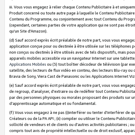
iii. Vous vous engagez à relier chaque Contenu Publicitaire à et uniqu
Produit concerné ou toute autre page à laquelle le Contenu Publicitaire
Contenu du Programme, ou conjointement avec tout Contenu du Programm
(cependant, certaines parties de votre application qui ne sont pas étroi
qu'un Site d'Amazon).
(d) Sauf accord exprès écrit préalable de notre part, vous vous engagez à
application conçue pour ou destinée à être utilisée sur les téléphones p
non conçus ou destinés à être utilisés avec de tels dispositifs, mais pouv
appareils mobiles accessible via un navigateur Internet sur une tablett
Applications Mobiles
ou (3) tout boîtier décodeur de télévision (par ex
satellite, des lecteurs de flux vidéo en continu, des lecteurs Blu-ray o
Bravia de Sony, Viera Cast de Panasonic ou les Applications Internet Viz
(e) Sauf accord exprès écrit préalable de notre part, vous vous engagez 
de regroup, d'analyser, d'extraire ou de redéfinir tout Contenu Publicitai
par des personnes physiques ou morales proposant des produits sur un
d’apprentissage automatique et ou fondamental.
(f) Vous vous engagez à ne pas (i)interférer ou tenter d'interférer de 
Créateurs ou de la PA API ; (ii) compiler ou utiliser le Contenu Publicita
sollicité de vendeurs et de clients ou d'autres activités publicitaires ; ou (
compris tout avis de propriété intellectuelle ou de droit exclusif, appar