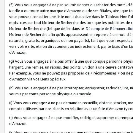
(f) Vous vous engagez à ne pas soumissionner ou acheter des mots-clés,
Kindle » ou toute autre marque d'Amazon ou de ses filiales, ainsi que t
vous pouvez consulter une liste non exhaustive dans le Tableau Non Ex
mots-clés sur tout Moteur de Recherche dès lors que les publicités de 
Moteur de Recherche (tel que défini dans le
Décompte de Rémunératio
Moteurs de Recherche afin qu'ils apparaissent en réponse à un mot-clé o
naturels, gratuits, organiques ou non payants), tant que vous respectez 
vers votre site, et non directement ou indirectement, par le biais d'un Li
d'Amazon.
(g) Vous vous engagez à ne pas offrir à une quelconque personne physi
l'argent, une remise, un rabais, des points, un don à une œuvre caritativ
Par exemple, vous ne pouvez pas proposer de « récompenses » ou de p
d'Amazon via vos Liens Spéciaux.
(h) Vous vous engagez à ne pas intercepter, enregistrer, rediriger, lire
soumis par toute personne physique ou morale.
(i) Vous vous engagez à ne pas demander, recueillir, obtenir, stocker, 
compte utilisées par nos clients en relation avec un Site d'Amazon (y c
(j) Vous vous engagez à ne pas modifier, rediriger, supprimer ou rempla
d'Amazon.
(k) Vous vous engagez à ne pas passer une quelconque commande ou init