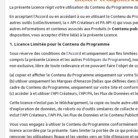
La présente Licence régit votre utilisation du Contenu du Programme d
En acceptant l'Accord ou en accédant à ou en utilisant le Contenu du P
autres outils (collectivement, la «
API Créateurs et PA API
») qui vous pe
autres informations et contenus associés aux Produits («
Contenu publ
disposition, vous acceptez d'être lié(e) à la présente Licence.
1. Licence Limitée pour le Contenu du Programme
Sous réserve des conditions de
l'Accord
et uniquement aux fins limitées
compris la présente Licence et les autres
Politiques du Programme
], n
non exclusive, libre de toute redevance et ne pouvant faire l'objet de so
(a) copier et afficher le Contenu du Programme uniquement sur votre Si
(b) utiliser uniquement les Marques d'Amazon [telles que définies dans 
cadre du Contenu du Programme, uniquement sur votre Site et confo
(c) accéder à et utiliser l’API Créateurs, l’API PA, les Flux de Données e
Cette licence n'inclut pas le téléchargement, la copie ou toute autre util
d’exploration de données, de robots ou d’outils similaires de collecte
inclut l’API Créateurs, l’API PA, les Flux de Données et le Contenu Publici
Vous vous engagez à utiliser le Contenu du Programme conformément a
licence accordée par la présente. Sans limiter la portée de ce qui pré
renvoyer les utilisateurs finaux et les ventes vers un Site d'Amazon et