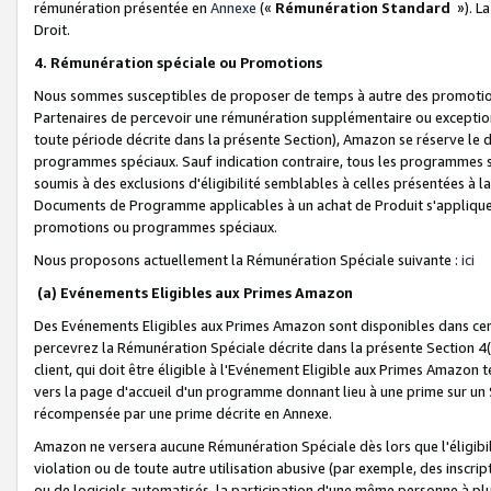
rémunération présentée en
Annexe
(«
Rémunération Standard
»). L
Droit.
4. Rémunération spéciale ou Promotions
Nous sommes susceptibles de proposer de temps à autre des promotion
Partenaires de percevoir une rémunération supplémentaire ou exceptio
toute période décrite dans la présente Section), Amazon se réserve le
programmes spéciaux. Sauf indication contraire, tous les programmes s
soumis à des exclusions d'éligibilité semblables à celles présentées à 
Documents de Programme applicables à un achat de Produit s'appliquera
promotions ou programmes spéciaux.
Nous proposons actuellement la Rémunération Spéciale suivante :
ici
(a) Evénements Eligibles aux Primes Amazon
Des Evénements Eligibles aux Primes Amazon sont disponibles dans cer
percevrez la Rémunération Spéciale décrite dans la présente Section 4(
client, qui doit être éligible à l'Evénement Eligible aux Primes Amazon te
vers la page d'accueil d'un programme donnant lieu à une prime sur un Si
récompensée par une prime décrite en Annexe.
Amazon ne versera aucune Rémunération Spéciale dès lors que l'éligibi
violation ou de toute autre utilisation abusive (par exemple, des inscrip
ou de logiciels automatisés, la participation d'une même personne à p