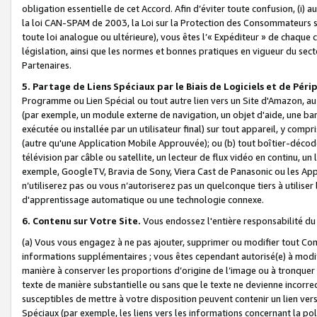
obligation essentielle de cet Accord. Afin d’éviter toute confusion, (i) a
la loi CAN-SPAM de 2003, la Loi sur la Protection des Consommateurs s
toute loi analogue ou ultérieure), vous êtes l’« Expéditeur » de chaque 
législation, ainsi que les normes et bonnes pratiques en vigueur du s
Partenaires.
5. Partage de Liens Spéciaux par le Biais de Logiciels et de Pér
Programme ou Lien Spécial ou tout autre lien vers un Site d'Amazon, au su
(par exemple, un module externe de navigation, un objet d'aide, une ba
exécutée ou installée par un utilisateur final) sur tout appareil, y comp
(autre qu'une Application Mobile Approuvée); ou (b) tout boîtier-décod
télévision par câble ou satellite, un lecteur de flux vidéo en continu, un
exemple, GoogleTV, Bravia de Sony, Viera Cast de Panasonic ou les Appli
n’utiliserez pas ou vous n’autoriserez pas un quelconque tiers à utili
d'apprentissage automatique ou une technologie connexe.
6. Contenu sur Votre Site.
Vous endossez l'entière responsabilité du
(a) Vous vous engagez à ne pas ajouter, supprimer ou modifier tout Co
informations supplémentaires ; vous êtes cependant autorisé(e) à modi
manière à conserver les proportions d’origine de l’image ou à tronquer
texte de manière substantielle ou sans que le texte ne devienne incorr
susceptibles de mettre à votre disposition peuvent contenir un lien ver
Spéciaux (par exemple, les liens vers les informations concernant la poli