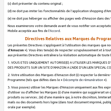
(c) doit présenter du contenu original ;
(d) ne doit pas imiter les fonctionnalités de l'application shopping d'Am
(e) ne doit pas héberger ou afficher des pages web d'Amazon dans de
Nous examinerons votre demande avant de vous notifier son acceptatio
Mobile acceptée aux fins de l'
Accord
.
Directives Relatives aux Marques du Progra
Les présentes Directives s'appliquent à l'utilisation des marques que
d'Amazon
»). Vous êtes tenu(e) de respecter scrupuleusement et à tou
aux présentes Directives entraînera la résiliation automatique de toute
1. VOUS ETES UNIQUEMENT AUTORISE(E) A UTILISER LES MARQUES D'
DES PRODUITS SUR UN SITE D'AMAZON A L'AIDE D'UN LIEN SPECIAL 
2. Votre utilisation des Marques d'Amazon doit (i) respecter la dernière
Programme (tels que définis dans le «
Décompte de rémunération
»).
3. Vous pouvez utiliser les Marques d'Amazon uniquement aux fins expr
d'utiliser ou d'afficher les Marques (i) d’une manière qui suggérerait un
produits ou services ; (iii) d’une manière qui, à notre discrétion, limit
mails ou des documents hors ligne (dans tout document imprimé, publip
orale par exemple).