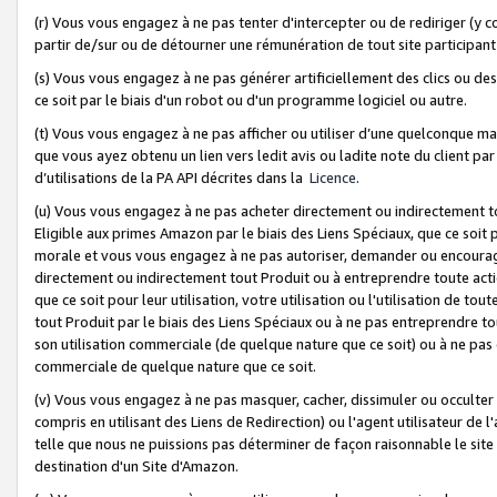
(r) Vous vous engagez à ne pas tenter d'intercepter ou de rediriger (y comp
partir de/sur ou de détourner une rémunération de tout site participa
(s) Vous vous engagez à ne pas générer artificiellement des clics ou de
ce soit par le biais d'un robot ou d'un programme logiciel ou autre.
(t) Vous vous engagez à ne pas afficher ou utiliser d’une quelconque man
que vous ayez obtenu un lien vers ledit avis ou ladite note du client par
d’utilisations de la PA API décrites dans la
Licence
.
(u) Vous vous engagez à ne pas acheter directement ou indirectement t
Eligible aux primes Amazon par le biais des Liens Spéciaux, que ce soit 
morale et vous vous engagez à ne pas autoriser, demander ou encourager
directement ou indirectement tout Produit ou à entreprendre toute acti
que ce soit pour leur utilisation, votre utilisation ou l'utilisation de
tout Produit par le biais des Liens Spéciaux ou à ne pas entreprendre t
son utilisation commerciale (de quelque nature que ce soit) ou à ne pas o
commerciale de quelque nature que ce soit.
(v) Vous vous engagez à ne pas masquer, cacher, dissimuler ou occulter 
compris en utilisant des Liens de Redirection) ou l'agent utilisateur de 
telle que nous ne puissions pas déterminer de façon raisonnable le site ou
destination d'un Site d'Amazon.