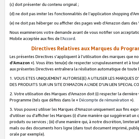
(c) doit présenter du contenu original ;
(d) ne doit pas imiter les fonctionnalités de l'application shopping d'Am
(e) ne doit pas héberger ou afficher des pages web d'Amazon dans de
Nous examinerons votre demande avant de vous notifier son acceptatio
Mobile acceptée aux fins de l'
Accord
.
Directives Relatives aux Marques du Progra
Les présentes Directives s'appliquent à l'utilisation des marques que
d'Amazon
»). Vous êtes tenu(e) de respecter scrupuleusement et à tou
aux présentes Directives entraînera la résiliation automatique de toute
1. VOUS ETES UNIQUEMENT AUTORISE(E) A UTILISER LES MARQUES D'
DES PRODUITS SUR UN SITE D'AMAZON A L'AIDE D'UN LIEN SPECIAL 
2. Votre utilisation des Marques d'Amazon doit (i) respecter la dernière
Programme (tels que définis dans le «
Décompte de rémunération
»).
3. Vous pouvez utiliser les Marques d'Amazon uniquement aux fins expr
d'utiliser ou d'afficher les Marques (i) d’une manière qui suggérerait un
produits ou services ; (iii) d’une manière qui, à notre discrétion, limit
mails ou des documents hors ligne (dans tout document imprimé, publip
orale par exemple).