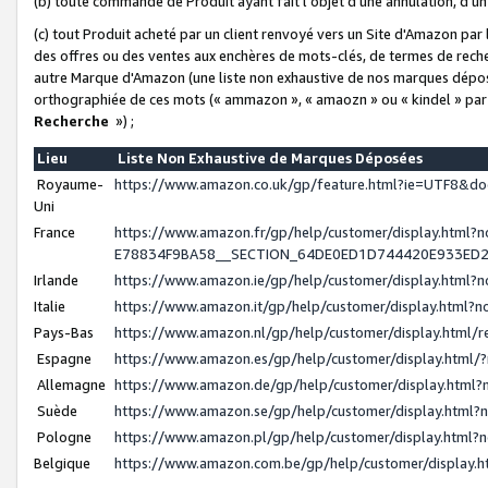
(b) toute commande de Produit ayant fait l'objet d'une annulation, d'u
(c) tout Produit acheté par un client renvoyé vers un Site d'Amazon par
des offres ou des ventes aux enchères de mots-clés, de termes de reche
autre Marque d'Amazon (une liste non exhaustive de nos marques déposée
orthographiée de ces mots (« ammazon », « amaozn » ou « kindel » par
Recherche
») ;
Lieu
Liste Non Exhaustive de Marques Déposées
Royaume-
https://www.amazon.co.uk/gp/feature.html?ie=UTF8&
Uni
France
https://www.amazon.fr/gp/help/customer/display.ht
E78834F9BA58__SECTION_64DE0ED1D744420E933ED
Irlande
https://www.amazon.ie/gp/help/customer/display.htm
Italie
https://www.amazon.it/gp/help/customer/display.html
Pays-Bas
https://www.amazon.nl/gp/help/customer/display.html
Espagne
https://www.amazon.es/gp/help/customer/display.html
Allemagne
https://www.amazon.de/gp/help/customer/display.htm
Suède
https://www.amazon.se/gp/help/customer/display.htm
Pologne
https://www.amazon.pl/gp/help/customer/display.html
Belgique
https://www.amazon.com.be/gp/help/customer/displa