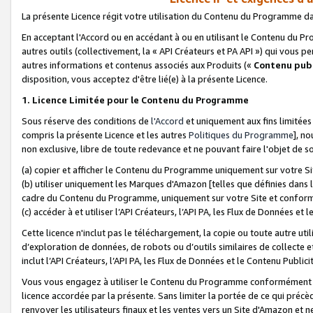
La présente Licence régit votre utilisation du Contenu du Programme d
En acceptant l'Accord ou en accédant à ou en utilisant le Contenu du P
autres outils (collectivement, la «
API Créateurs et PA API
») qui vous pe
autres informations et contenus associés aux Produits («
Contenu publ
disposition, vous acceptez d'être lié(e) à la présente Licence.
1. Licence Limitée pour le Contenu du Programme
Sous réserve des conditions de
l'Accord
et uniquement aux fins limitées
compris la présente Licence et les autres
Politiques du Programme
], n
non exclusive, libre de toute redevance et ne pouvant faire l'objet de so
(a) copier et afficher le Contenu du Programme uniquement sur votre Si
(b) utiliser uniquement les Marques d'Amazon [telles que définies dans 
cadre du Contenu du Programme, uniquement sur votre Site et confo
(c) accéder à et utiliser l’API Créateurs, l’API PA, les Flux de Données e
Cette licence n'inclut pas le téléchargement, la copie ou toute autre util
d’exploration de données, de robots ou d’outils similaires de collecte
inclut l’API Créateurs, l’API PA, les Flux de Données et le Contenu Publici
Vous vous engagez à utiliser le Contenu du Programme conformément a
licence accordée par la présente. Sans limiter la portée de ce qui pré
renvoyer les utilisateurs finaux et les ventes vers un Site d'Amazon et