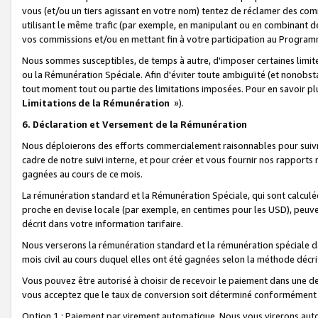
vous (et/ou un tiers agissant en votre nom) tentez de réclamer des c
utilisant le même trafic (par exemple, en manipulant ou en combinant 
vos commissions et/ou en mettant fin à votre participation au Progra
Nous sommes susceptibles, de temps à autre, d'imposer certaines limit
ou la Rémunération Spéciale. Afin d'éviter toute ambiguïté (et nonobst
tout moment tout ou partie des limitations imposées. Pour en savoir plus
Limitations de la Rémunération
»).
6. Déclaration et Versement de la Rémunération
Nous déploierons des efforts commercialement raisonnables pour suivr
cadre de notre suivi interne, et pour créer et vous fournir nos rapport
gagnées au cours de ce mois.
La rémunération standard et la Rémunération Spéciale, qui sont calcul
proche en devise locale (par exemple, en centimes pour les USD), peuve
décrit dans votre information tarifaire.
Nous verserons la rémunération standard et la rémunération spéciale da
mois civil au cours duquel elles ont été gagnées selon la méthode décr
Vous pouvez être autorisé à choisir de recevoir le paiement dans une dev
vous acceptez que le taux de conversion soit déterminé conformément
Option 1 : Paiement par virement automatique.
Nous vous virerons aut