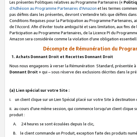
Les présentes Politiques relatives au Programme Partenaires («
Politi
d’Adhésion au Programme Partenaires d'Amazon
et les termes commenç
pas définis dans les présentes, devront s'entendre tels que définis dans 
Conditions Requises pour la Participation au Programme Partenaires, ai
de l'Accord. Afin d’éviter toute ambiguïté et sans limitation, aux fins de
Participation au Programme Partenaires, de la Licence PI du Programme 
Amazon sera considérée comme la violation d’une obligation essentielle
Décompte de Rémunération du Program
1. Achats Donnant Droit et Recettes Donnant Droit
Nous nous engageons à verser la Rémunération Standard, présentée à l
Donnant Droit
» qui – sous réserve des exclusions décrites dans le p
(a) Lien spécial sur votre Site :
i. un client clique sur un Lien Spécial placé sur votre Site à destination
ii. au cours d'une même session, qui commence lorsqu'un client clique s
produit :
A. 24 heures se sont écoulées depuis le clic,
B. le client commande un Produit, exception faite des produits numéri