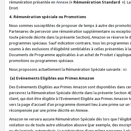
rémunération présentée en
Annexe
(«
Rémunération Standard
»). L
Droit.
4. Rémunération spéciale ou Promotions
Nous sommes susceptibles de proposer de temps à autre des promotion
Partenaires de percevoir une rémunération supplémentaire ou exceptio
toute période décrite dans la présente Section), Amazon se réserve le
programmes spéciaux. Sauf indication contraire, tous les programmes s
soumis à des exclusions d'éligibilité semblables à celles présentées à 
Documents de Programme applicables à un achat de Produit s'appliquera
promotions ou programmes spéciaux.
Nous proposons actuellement la Rémunération Spéciale suivante :
ici
(a) Evénements Eligibles aux Primes Amazon
Des Evénements Eligibles aux Primes Amazon sont disponibles dans cer
percevrez la Rémunération Spéciale décrite dans la présente Section 4(
client, qui doit être éligible à l'Evénement Eligible aux Primes Amazon te
vers la page d'accueil d'un programme donnant lieu à une prime sur un Si
récompensée par une prime décrite en Annexe.
Amazon ne versera aucune Rémunération Spéciale dès lors que l'éligibi
violation ou de toute autre utilisation abusive (par exemple, des inscrip
ou de logiciels automatisés, la participation d'une même personne à p