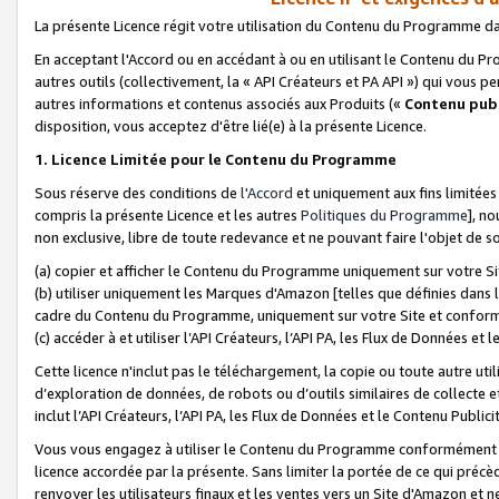
La présente Licence régit votre utilisation du Contenu du Programme d
En acceptant l'Accord ou en accédant à ou en utilisant le Contenu du P
autres outils (collectivement, la «
API Créateurs et PA API
») qui vous pe
autres informations et contenus associés aux Produits («
Contenu publ
disposition, vous acceptez d'être lié(e) à la présente Licence.
1. Licence Limitée pour le Contenu du Programme
Sous réserve des conditions de
l'Accord
et uniquement aux fins limitées
compris la présente Licence et les autres
Politiques du Programme
], n
non exclusive, libre de toute redevance et ne pouvant faire l'objet de so
(a) copier et afficher le Contenu du Programme uniquement sur votre Si
(b) utiliser uniquement les Marques d'Amazon [telles que définies dans 
cadre du Contenu du Programme, uniquement sur votre Site et confo
(c) accéder à et utiliser l’API Créateurs, l’API PA, les Flux de Données e
Cette licence n'inclut pas le téléchargement, la copie ou toute autre util
d’exploration de données, de robots ou d’outils similaires de collecte
inclut l’API Créateurs, l’API PA, les Flux de Données et le Contenu Publici
Vous vous engagez à utiliser le Contenu du Programme conformément a
licence accordée par la présente. Sans limiter la portée de ce qui pré
renvoyer les utilisateurs finaux et les ventes vers un Site d'Amazon et