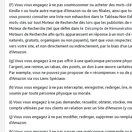
(f) Vous vous engagez à ne pas soumissionner ou acheter des mots-clés,
Kindle » ou toute autre marque d'Amazon ou de ses filiales, ainsi que t
vous pouvez consulter une liste non exhaustive dans le Tableau Non Ex
mots-clés sur tout Moteur de Recherche dès lors que les publicités de 
Moteur de Recherche (tel que défini dans le
Décompte de Rémunératio
Moteurs de Recherche afin qu'ils apparaissent en réponse à un mot-clé o
naturels, gratuits, organiques ou non payants), tant que vous respectez 
vers votre site, et non directement ou indirectement, par le biais d'un Li
d'Amazon.
(g) Vous vous engagez à ne pas offrir à une quelconque personne physi
l'argent, une remise, un rabais, des points, un don à une œuvre caritativ
Par exemple, vous ne pouvez pas proposer de « récompenses » ou de p
d'Amazon via vos Liens Spéciaux.
(h) Vous vous engagez à ne pas intercepter, enregistrer, rediriger, lire
soumis par toute personne physique ou morale.
(i) Vous vous engagez à ne pas demander, recueillir, obtenir, stocker, 
compte utilisées par nos clients en relation avec un Site d'Amazon (y c
(j) Vous vous engagez à ne pas modifier, rediriger, supprimer ou rempla
d'Amazon.
(k) Vous vous engagez à ne pas passer une quelconque commande ou init