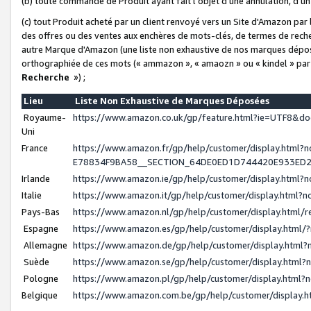
(b) toute commande de Produit ayant fait l'objet d'une annulation, d'u
(c) tout Produit acheté par un client renvoyé vers un Site d'Amazon par
des offres ou des ventes aux enchères de mots-clés, de termes de reche
autre Marque d'Amazon (une liste non exhaustive de nos marques déposée
orthographiée de ces mots (« ammazon », « amaozn » ou « kindel » par
Recherche
») ;
Lieu
Liste Non Exhaustive de Marques Déposées
Royaume-
https://www.amazon.co.uk/gp/feature.html?ie=UTF8&
Uni
France
https://www.amazon.fr/gp/help/customer/display.ht
E78834F9BA58__SECTION_64DE0ED1D744420E933ED
Irlande
https://www.amazon.ie/gp/help/customer/display.htm
Italie
https://www.amazon.it/gp/help/customer/display.html
Pays-Bas
https://www.amazon.nl/gp/help/customer/display.html
Espagne
https://www.amazon.es/gp/help/customer/display.html
Allemagne
https://www.amazon.de/gp/help/customer/display.htm
Suède
https://www.amazon.se/gp/help/customer/display.htm
Pologne
https://www.amazon.pl/gp/help/customer/display.html
Belgique
https://www.amazon.com.be/gp/help/customer/displa