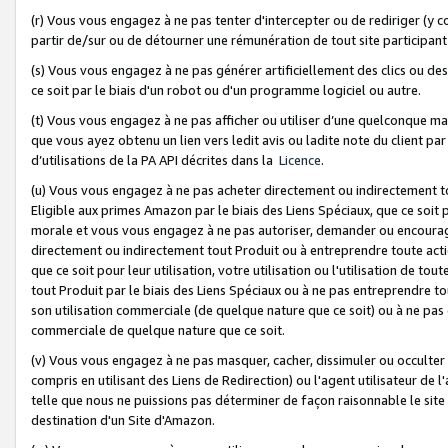
(r) Vous vous engagez à ne pas tenter d'intercepter ou de rediriger (y comp
partir de/sur ou de détourner une rémunération de tout site participa
(s) Vous vous engagez à ne pas générer artificiellement des clics ou de
ce soit par le biais d'un robot ou d'un programme logiciel ou autre.
(t) Vous vous engagez à ne pas afficher ou utiliser d’une quelconque man
que vous ayez obtenu un lien vers ledit avis ou ladite note du client par
d’utilisations de la PA API décrites dans la
Licence
.
(u) Vous vous engagez à ne pas acheter directement ou indirectement t
Eligible aux primes Amazon par le biais des Liens Spéciaux, que ce soit 
morale et vous vous engagez à ne pas autoriser, demander ou encourager
directement ou indirectement tout Produit ou à entreprendre toute acti
que ce soit pour leur utilisation, votre utilisation ou l'utilisation de
tout Produit par le biais des Liens Spéciaux ou à ne pas entreprendre t
son utilisation commerciale (de quelque nature que ce soit) ou à ne pas o
commerciale de quelque nature que ce soit.
(v) Vous vous engagez à ne pas masquer, cacher, dissimuler ou occulter 
compris en utilisant des Liens de Redirection) ou l'agent utilisateur de 
telle que nous ne puissions pas déterminer de façon raisonnable le site ou
destination d'un Site d'Amazon.