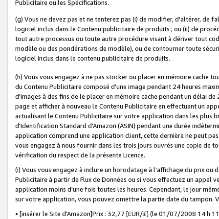
Publicitaire ou les Spécifications.
(g) Vous ne devez pas et ne tenterez pas (i) de modifier, d'altérer, de f
logiciel inclus dans le Contenu publicitaire de produits ; ou (ii) de proc
tout autre processus ou toute autre procédure visant à dériver tout c
modèle ou des pondérations de modèle), ou de contourner toute sécurité a
logiciel inclus dans le contenu publicitaire de produits.
(h) Vous vous engagez à ne pas stocker ou placer en mémoire cache tou
du Contenu Publicitaire composé d'une image pendant 24 heures maxim
d'images à des fins de le placer en mémoire cache pendant un délai de
page et afficher à nouveau le Contenu Publicitaire en effectuant un app
actualisant le Contenu Publicitaire sur votre application dans les plus 
d'Identification Standard d'Amazon (ASIN) pendant une durée indéterminé
application comprend une application client, cette dernière ne peut pa
vous engagez à nous fournir dans les trois jours ouvrés une copie de tou
vérification du respect de la présente Licence.
(i) Vous vous engagez à inclure un horodatage à l'affichage du prix ou 
Publicitaire à partir de Flux de Données ou si vous effectuez un appel ve
application moins d'une fois toutes les heures. Cependant, le jour même
sur votre application, vous pouvez omettre la partie date du tampon.
• [insérer le Site d'Amazon]Prix : 32,77 [EUR/£] (le 01/07/2008 14 h 11 