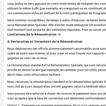
vous (et/ou un tiers agissant en votre nom) tentez de réclamer des c
utilisant le même trafic (par exemple, en manipulant ou en combinant 
vos commissions et/ou en mettant fin à votre participation au Progra
Nous sommes susceptibles, de temps à autre, d'imposer certaines limit
ou la Rémunération Spéciale. Afin d'éviter toute ambiguïté (et nonobst
tout moment tout ou partie des limitations imposées. Pour en savoir plus
Limitations de la Rémunération
»).
6. Déclaration et Versement de la Rémunération
Nous déploierons des efforts commercialement raisonnables pour suivr
cadre de notre suivi interne, et pour créer et vous fournir nos rapport
gagnées au cours de ce mois.
La rémunération standard et la Rémunération Spéciale, qui sont calcul
proche en devise locale (par exemple, en centimes pour les USD), peuve
décrit dans votre information tarifaire.
Nous verserons la rémunération standard et la rémunération spéciale da
mois civil au cours duquel elles ont été gagnées selon la méthode décr
Vous pouvez être autorisé à choisir de recevoir le paiement dans une dev
vous acceptez que le taux de conversion soit déterminé conformément
Option 1 : Paiement par virement automatique.
Nous vous virerons aut