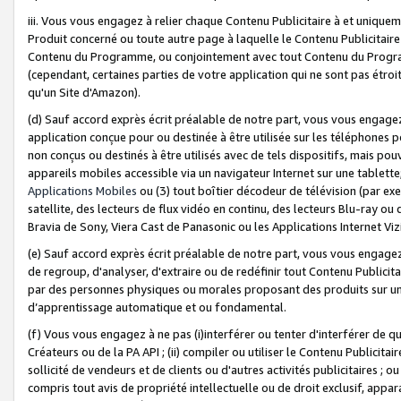
iii. Vous vous engagez à relier chaque Contenu Publicitaire à et uniqu
Produit concerné ou toute autre page à laquelle le Contenu Publicitaire
Contenu du Programme, ou conjointement avec tout Contenu du Programm
(cependant, certaines parties de votre application qui ne sont pas étroi
qu'un Site d'Amazon).
(d) Sauf accord exprès écrit préalable de notre part, vous vous engagez à
application conçue pour ou destinée à être utilisée sur les téléphones p
non conçus ou destinés à être utilisés avec de tels dispositifs, mais pouv
appareils mobiles accessible via un navigateur Internet sur une tablett
Applications Mobiles
ou (3) tout boîtier décodeur de télévision (par ex
satellite, des lecteurs de flux vidéo en continu, des lecteurs Blu-ray o
Bravia de Sony, Viera Cast de Panasonic ou les Applications Internet Viz
(e) Sauf accord exprès écrit préalable de notre part, vous vous engagez 
de regroup, d'analyser, d'extraire ou de redéfinir tout Contenu Publicitai
par des personnes physiques ou morales proposant des produits sur un
d’apprentissage automatique et ou fondamental.
(f) Vous vous engagez à ne pas (i)interférer ou tenter d'interférer de 
Créateurs ou de la PA API ; (ii) compiler ou utiliser le Contenu Publicita
sollicité de vendeurs et de clients ou d'autres activités publicitaires ; ou (
compris tout avis de propriété intellectuelle ou de droit exclusif, appar