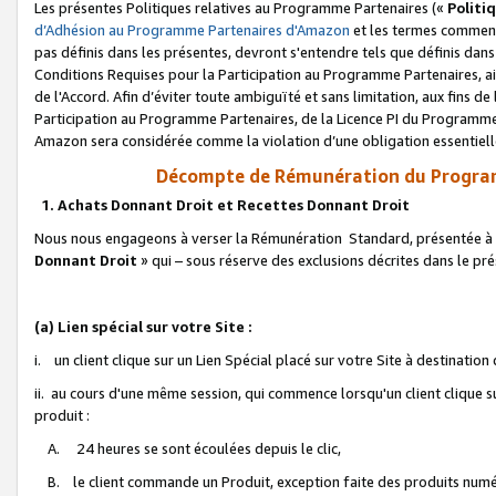
Les présentes Politiques relatives au Programme Partenaires («
Politi
d’Adhésion au Programme Partenaires d'Amazon
et les termes commenç
pas définis dans les présentes, devront s'entendre tels que définis dans 
Conditions Requises pour la Participation au Programme Partenaires, ai
de l'Accord. Afin d’éviter toute ambiguïté et sans limitation, aux fins de
Participation au Programme Partenaires, de la Licence PI du Programme 
Amazon sera considérée comme la violation d’une obligation essentielle
Décompte de Rémunération du Program
1. Achats Donnant Droit et Recettes Donnant Droit
Nous nous engageons à verser la Rémunération Standard, présentée à l
Donnant Droit
» qui – sous réserve des exclusions décrites dans le p
(a) Lien spécial sur votre Site :
i. un client clique sur un Lien Spécial placé sur votre Site à destination
ii. au cours d'une même session, qui commence lorsqu'un client clique s
produit :
A. 24 heures se sont écoulées depuis le clic,
B. le client commande un Produit, exception faite des produits numéri