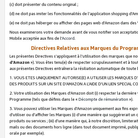
(c) doit présenter du contenu original ;
(d) ne doit pas imiter les fonctionnalités de l'application shopping d'Am
(e) ne doit pas héberger ou afficher des pages web d'Amazon dans de
Nous examinerons votre demande avant de vous notifier son acceptatio
Mobile acceptée aux fins de l'
Accord
.
Directives Relatives aux Marques du Progra
Les présentes Directives s'appliquent à l'utilisation des marques que
d'Amazon
»). Vous êtes tenu(e) de respecter scrupuleusement et à tou
aux présentes Directives entraînera la résiliation automatique de toute
1. VOUS ETES UNIQUEMENT AUTORISE(E) A UTILISER LES MARQUES D'
DES PRODUITS SUR UN SITE D'AMAZON A L'AIDE D'UN LIEN SPECIAL 
2. Votre utilisation des Marques d'Amazon doit (i) respecter la dernière
Programme (tels que définis dans le «
Décompte de rémunération
»).
3. Vous pouvez utiliser les Marques d'Amazon uniquement aux fins expr
d'utiliser ou d'afficher les Marques (i) d’une manière qui suggérerait un
produits ou services ; (iii) d’une manière qui, à notre discrétion, limit
mails ou des documents hors ligne (dans tout document imprimé, publip
orale par exemple).