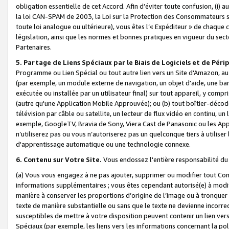
obligation essentielle de cet Accord. Afin d’éviter toute confusion, (i) a
la loi CAN-SPAM de 2003, la Loi sur la Protection des Consommateurs s
toute loi analogue ou ultérieure), vous êtes l’« Expéditeur » de chaque 
législation, ainsi que les normes et bonnes pratiques en vigueur du s
Partenaires.
5. Partage de Liens Spéciaux par le Biais de Logiciels et de Pér
Programme ou Lien Spécial ou tout autre lien vers un Site d'Amazon, au su
(par exemple, un module externe de navigation, un objet d'aide, une ba
exécutée ou installée par un utilisateur final) sur tout appareil, y comp
(autre qu'une Application Mobile Approuvée); ou (b) tout boîtier-décod
télévision par câble ou satellite, un lecteur de flux vidéo en continu, un
exemple, GoogleTV, Bravia de Sony, Viera Cast de Panasonic ou les Appli
n’utiliserez pas ou vous n’autoriserez pas un quelconque tiers à utili
d'apprentissage automatique ou une technologie connexe.
6. Contenu sur Votre Site.
Vous endossez l'entière responsabilité du
(a) Vous vous engagez à ne pas ajouter, supprimer ou modifier tout Co
informations supplémentaires ; vous êtes cependant autorisé(e) à modi
manière à conserver les proportions d’origine de l’image ou à tronquer
texte de manière substantielle ou sans que le texte ne devienne incorr
susceptibles de mettre à votre disposition peuvent contenir un lien ver
Spéciaux (par exemple, les liens vers les informations concernant la poli